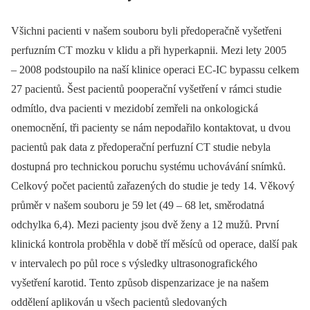
Všichni pacienti v našem souboru byli předoperačně vyšetřeni
perfuzním CT mozku v klidu a při hyperkapnii. Mezi lety 2005
–⁠ 2008 podstoupilo na naší klinice operaci EC‑IC bypassu celkem
27 pacientů. Šest pacientů pooperační vyšetření v rámci studie
odmítlo, dva pacienti v mezidobí zemřeli na onkologická
onemocnění, tři pacienty se nám nepodařilo kontaktovat, u dvou
pacientů pak data z předoperační perfuzní CT studie nebyla
dostupná pro technickou poruchu systému uchovávání snímků.
Celkový počet pacientů zařazených do studie je tedy 14. Věkový
průměr v našem souboru je 59 let (49 –⁠ 68 let, směrodatná
odchylka 6,4). Mezi pacienty jsou dvě ženy a 12 mužů. První
klinická kontrola proběhla v době tří měsíců od operace, další pak
v intervalech po půl roce s výsledky ultrasonografického
vyšetření karotid. Tento způsob dispenzarizace je na našem
oddělení aplikován u všech pacientů sledovaných