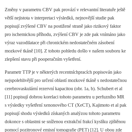
Změny v parametru CBV pak provází v relevantní literatuře ještě
větší nejistota v interpretaci výsledků, nejnovější studie pak
popisují zvýšené CBV na postižené straně jako rizikový faktor
pro ischemickou příhodu, zvýšení CBV je zde pak vnímáno jako
výraz vazodilatace při chronickém nedostatečném zásobení
mozkové tkáně [10]. Z tohoto pohledu došlo v našem souboru ke
zlepšení stavu při pooperačním vyšetření.
Parametr TTP je v ně­kte­rých recentníchpracích popisován jako
nejspolehlivější pro určení oblastí mozkové tkáně s nedostatečnou
cerebrovaskulární rezervní kapacitou (obr. 1a, b). Schubert et al
[11] popisují dobrou korelaci tohoto parametru u perfuzního MR
s výsledky vyšetření xenonového CT (XeCT), Kajimoto et al pak
popisují shodu výsledků získaných analýzou tohoto parametru
dokonce s oblastmi se sníženou extrakční frakcí kyslíku zjištěnou
pomocí pozitronové emisní tomografie (PET) [12]. U obou zde