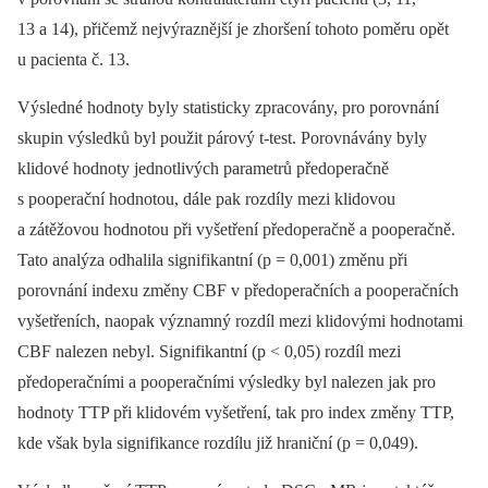
13 a 14), přičemž nejvýraznější je zhoršení tohoto poměru opět
u pacienta č. 13.
Výsledné hodnoty byly statisticky zpracovány, pro porovnání
skupin výsledků byl použit párový t‑test. Porovnávány byly
klidové hodnoty jednotlivých parametrů předoperačně
s pooperační hodnotou, dále pak rozdíly mezi klidovou
a zátěžovou hodnotou při vyšetření předoperačně a pooperačně.
Tato analýza odhalila signifikantní (p = 0,001) změnu při
porovnání indexu změny CBF v předoperačních a pooperačních
vyšetřeních, naopak významný rozdíl mezi klidovými hodnotami
CBF nalezen nebyl. Signifikantní (p < 0,05) rozdíl mezi
předoperačními a pooperačními výsledky byl nalezen jak pro
hodnoty TTP při klidovém vyšetření, tak pro index změny TTP,
kde však byla signifikance rozdílu již hraniční (p = 0,049).