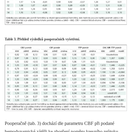
Table 3. Přehled výsledků pooperačních vyšetření.
Pooperačně (tab. 3) dochází dle parametru CBF při podané
hemodynamické zátěži ke zhoršení poměru krevního průtoku