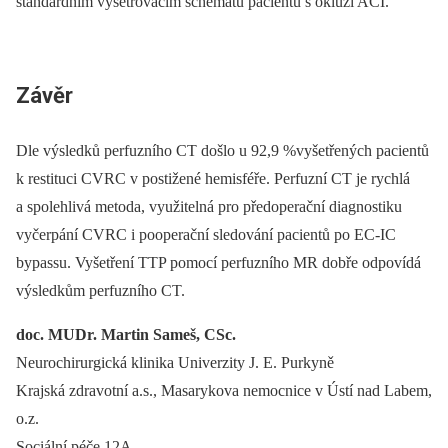
standardním vyšetřovacím schématu pacientů s okluzí ACI.
Závěr
Dle výsledků perfuzního CT došlo u 92,9 %vyšetřených pacientů
k restituci CVRC v postižené hemisféře. Perfuzní CT je rychlá
a spolehlivá metoda, využitelná pro předoperační diagnostiku
vyčerpání CVRC i pooperační sledování pacientů po EC‑IC
bypassu. Vyšetření TTP pomocí perfuzního MR dobře odpovídá
výsledkům perfuzního CT.
doc. MUDr. Martin Sameš, CSc.
Neurochirurgická klinika Univerzity J. E. Purkyně
Krajská zdravotní a.s., Masarykova nemocnice v Ústí nad Labem,
o.z.
Sociální péče 12A