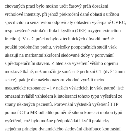
citovaných prací bylo možno určit časový práh dosažení
vrcholové intenzity, při jehož překročení dané oblasti s určitou
specificitou a senzitivitou odpovídaly oblastem vyčerpané CVRC,
resp. zvýšené extrakční frakci kyslíku (OEF, oxygen extraction
fraction). V naší práci nebylo z technických důvodů možné
použití podobného prahu, výsledky pooperačních studií však
ukazují na markantní zkrácení sledované doby v porovnání
s předoperačním stavem. Z hlediska vyšetření většího objemu
mozkové tkáně, než umožňuje současné perfuzní CT (dvě 12mm
sekce), pak je dle našeho názoru vhodné využití metod
magnetické rezonance –⁠ i v našich výsledcích je však patrné jisté
omezení zvláště vzhledem k intoleranci tohoto typu vyšetření ze
strany ně­kte­rých pacientů. Porovnání výsledků vyšetření TTP
pomocí CT a MR odhalilo poměrně silnou korelaci u obou typů
vyšetření, což bylo možné předpokládat i kvůli prakticky
stejnému principu dynamického sledování distribuce kontrastní