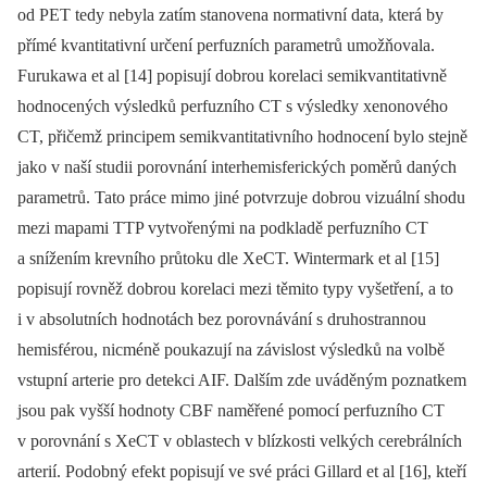
od PET tedy nebyla zatím stanovena normativní data, která by
přímé kvantitativní určení perfuzních parametrů umožňovala.
Furukawa et al [14] popisují dobrou korelaci semikvantitativně
hodnocených výsledků perfuzního CT s výsledky xenonového
CT, přičemž principem semikvantitativního hodnocení bylo stejně
jako v naší studii porovnání interhemisferických poměrů daných
parametrů. Tato práce mimo jiné potvrzuje dobrou vizuální shodu
mezi mapami TTP vytvořenými na podkladě perfuzního CT
a snížením krevního průtoku dle XeCT. Wintermark et al [15]
popisují rovněž dobrou korelaci mezi těmito typy vyšetření, a to
i v absolutních hodnotách bez porovnávání s druhostrannou
hemisférou, nicméně poukazují na závislost výsledků na volbě
vstupní arterie pro detekci AIF. Dalším zde uváděným poznatkem
jsou pak vyšší hodnoty CBF naměřené pomocí perfuzního CT
v porovnání s XeCT v oblastech v blízkosti velkých cerebrálních
arterií. Podobný efekt popisují ve své práci Gillard et al [16], kteří