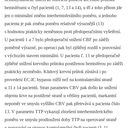
hemisférami u čtyř pacientů (1, 7, 13 a 14), u tří z toho přitom jde
jen o minimální změnu interhemisferálního poměru, u jednoho
pacienta je pak změna poměru relativně výraznější (13)
s hodnotou prakticky neměnnou proti předoperačnímu vyšetření.
U pacientů 1 a 7 bylo předoperační snížení CBF po zátěži
poměrně výrazné, po operaci pak byl zjištěný rozdíl v porovnání
s výchozím stavem minimální. U pacienta č. 13 se předoperačně
zjištěné snížení krevního průtoku postiženou hemisférou po zátěži
prakticky nezměnilo. Klidový krevní průtok zůstává i po
provedení EC‑IC bypassu nižší než na kontralaterální straně
u 11 z 14 pacientů. Stran parametru CBV pak došlo ke snížení
objemu krve na postižené straně u většiny pacientů, markantní
nepoměr ve smyslu vyššího CBV pak přetrvává u pacienta číslo
13. V parametru TTP vykazují zhoršení interhemisferického
poměru ve smyslu prodloužení doby TTP na operované straně
v porovnání se stranou kontralaterální čtyři pacienti (3, 11,