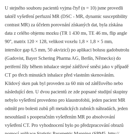
U stejného souboru pacientů vyjma čtyř (n = 10) jsme provedli
taktéž vyšetření perfuzní MR (DSC -⁠ MR, dynamic susceptibility
contrast MR) za účelem porovnání získaných dat, byla získána
data z celého objemu mozku (TR 1 430 ms, TE 46 ms, flip angle
90°, matrix 120 × 128, velikost voxelu 1,8 × 1,8 × 5 mm,
interslice gap 6,5 mm, 50 akvizicí) po aplikaci bolusu gadobutrolu
(Gadovist, Bayer Schering Pharma AG, Berlín, Německo) do
periferní žíly během inhalace stejné zátěžové směsi jako v případě
CT po třech minutách inhalace před vlastním skenováním.
Klidový sken pak byl proveden za 60 min od zátěžového nebo
následující den. U dvou pacientů ze zde popsané studijní skupiny
nebylo vyšetření provedeno pro klaustrofobii, jeden pacient MR
odmítl pro bolesti zubů při metalických zubních náhradách, jeden
nesouhlasil s pooperačním vyšetřením MR po absolvování
vyšetření CT. Pro vyhodnocení bylo po předzpracování obrazů
pomocí aplikace Statistic Parametric Mapping (SPM5, http:/ /