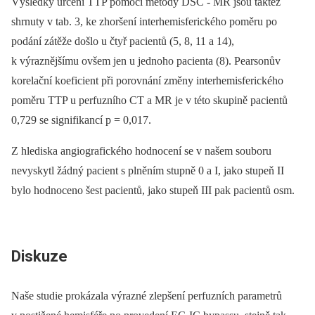
Výsledky určení TTP pomocí metody DSC -⁠ MR jsou taktéž
shrnuty v tab. 3, ke zhoršení interhemisferického poměru po
podání zátěže došlo u čtyř pacientů (5, 8, 11 a 14),
k výraznějšímu ovšem jen u jednoho pacienta (8). Pearsonův
korelační koeficient při porovnání změny interhemisferického
poměru TTP u perfuzního CT a MR je v této skupině pacientů
0,729 se signifikancí p = 0,017.
Z hlediska angiografického hodnocení se v našem souboru
nevyskytl žádný pacient s plněním stupně 0 a I, jako stupeň II
bylo hodnoceno šest pacientů, jako stupeň III pak pacientů osm.
Diskuze
Naše studie prokázala výrazné zlepšení perfuzních parametrů