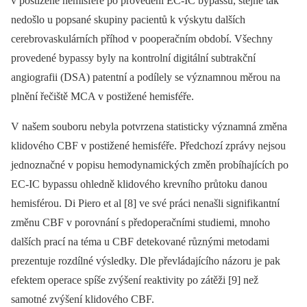
v postižené hemisféře po provedení EC‑IC bypassu, stejně tak
nedošlo u popsané skupiny pacientů k výskytu dalších
cerebrovaskulárních příhod v pooperačním období. Všechny
provedené bypassy byly na kontrolní digitální subtrakční
angiografii (DSA) patentní a podílely se významnou měrou na
plnění řečiště MCA v postižené hemisféře.
V našem souboru nebyla potvrzena statisticky významná změna
klidového CBF v postižené hemisféře. Předchozí zprávy nejsou
jednoznačné v popisu hemodynamických změn probíhajících po
EC‑IC bypassu ohledně klidového krevního průtoku danou
hemisférou. Di Piero et al [8] ve své práci nenašli signifikantní
změnu CBF v porovnání s předoperačními studiemi, mnoho
dalších prací na téma u CBF detekované různými metodami
prezentuje rozdílné výsledky. Dle převládajícího názoru je pak
efektem operace spíše zvýšení reaktivity po zátěži [9] než
samotné zvýšení klidového CBF.