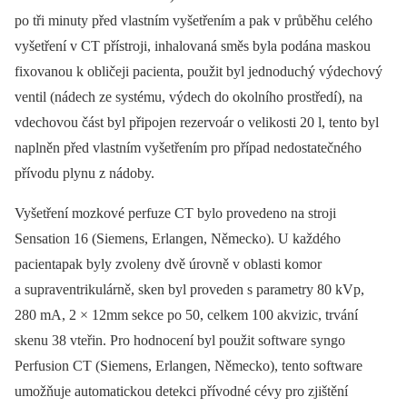
po tři minuty před vlastním vyšetřením a pak v průběhu celého
vyšetření v CT přístroji, inhalovaná směs byla podána maskou
fixovanou k obličeji pacienta, použit byl jednoduchý výdechový
ventil (nádech ze systému, výdech do okolního prostředí), na
vdechovou část byl připojen rezervoár o velikosti 20 l, tento byl
naplněn před vlastním vyšetřením pro případ nedostatečného
přívodu plynu z nádoby.
Vyšetření mozkové perfuze CT bylo provedeno na stroji
Sensation 16 (Siemens, Erlangen, Německo). U každého
pacientapak byly zvoleny dvě úrovně v oblasti komor
a supraventrikulárně, sken byl proveden s parametry 80 kVp,
280 mA, 2 × 12mm sekce po 50, celkem 100 akvizic, trvání
skenu 38 vteřin. Pro hodnocení byl použit software syngo
Perfusion CT (Siemens, Erlangen, Německo), tento software
umožňuje automatickou detekci přívodné cévy pro zjištění