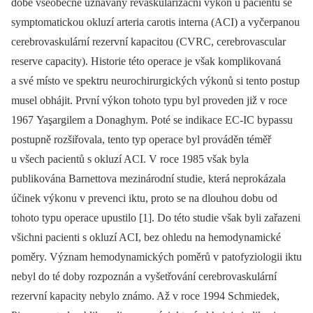
době všeobecně uznávaný revaskularizační výkon u pacientů se
symptomatickou okluzí arteria carotis interna (ACI) a vyčerpanou
cerebrovaskulární rezervní kapacitou (CVRC, cerebrovascular
reserve capacity). Historie této operace je však komplikovaná
a své místo ve spektru neurochirurgických výkonů si tento postup
musel obhájit. První výkon tohoto typu byl proveden již v roce
1967 Yaşargilem a Donaghym. Poté se indikace EC‑IC bypassu
postupně rozšiřovala, tento typ operace byl prováděn téměř
u všech pacientů s okluzí ACI. V roce 1985 však byla
publikována Barnettova mezinárodní studie, která neprokázala
účinek výkonu v prevenci iktu, proto se na dlouhou dobu od
tohoto typu operace upustilo [1]. Do této studie však byli zařazeni
všichni pacienti s okluzí ACI, bez ohledu na hemodynamické
poměry. Význam hemodynamických poměrů v patofyziologii iktu
nebyl do té doby rozpoznán a vyšetřování cerebrovaskulární
rezervní kapacity nebylo známo. Až v roce 1994 Schmiedek,