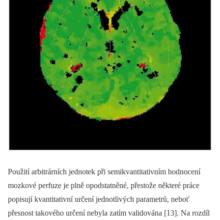
Použití arbitrárních jednotek při semikvantitativním hodnocení
mozkové perfuze je plně opodstatněné, přestože ně­kte­ré práce
popisují kvantitativní určení jednotlivých parametrů, neboť
přesnost takového určení nebyla zatím validována [13]. Na rozdíl