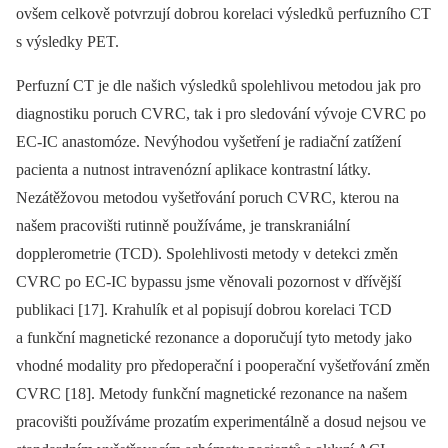
ovšem celkově potvrzují dobrou korelaci výsledků perfuzního CT
s výsledky PET.
Perfuzní CT je dle našich výsledků spolehlivou metodou jak pro
diagnostiku poruch CVRC, tak i pro sledování vývoje CVRC po
EC‑IC anastomóze. Nevýhodou vyšetření je radiační zatížení
pacienta a nutnost intravenózní aplikace kontrastní látky.
Nezátěžovou metodou vyšetřování poruch CVRC, kterou na
našem pracovišti rutinně používáme, je transkraniální
dopplerometrie (TCD). Spolehlivosti metody v detekci změn
CVRC po EC‑IC bypassu jsme věnovali pozornost v dřívější
publikaci [17]. Krahulík et al popisují dobrou korelaci TCD
a funkční magnetické rezonance a doporučují tyto metody jako
vhodné modality pro předoperační i pooperační vyšetřování změn
CVRC [18]. Metody funkční magnetické rezonance na našem
pracovišti používáme prozatím experimentálně a dosud nejsou ve