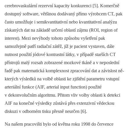
cerebrovaskulární rezervní kapacity konkurenci [5]. Komerčně
dostupný software, většinou dodávaný přímo výrobcem CT, pak
často umožňuje i semikvantitativní nebo kvantitativní analýzu
získaných dat na základě určení oblastí zájmu (ROI, region of
interest). Mezi nevýhody tohoto způsobu vyšetření pak
samozřejmě patří radiační zátěž, jíž je pacient vystaven, dále
nutnost použití jódové kontrastní látky, v případě starších CT
přístrojů malý rozsah zobrazené mozkové tkáně a v neposlední
řadě pak matematická komplexnost zpracování dat a závislost ně­
kte­rých výsledků na volbě oblasti ke zjištění parametru vstupní
arteriální funkce (AIF, arterial input function) použité
v dekonvolučním algoritmu. Přitom vliv volby oblasti k detekci
AIF na konečné výsledky zůstává přes extenzivní vědeckou
diskuzi v odborném tisku přesně neurčen [6].
Na našem pracovišti bylo od května roku 1998 do července