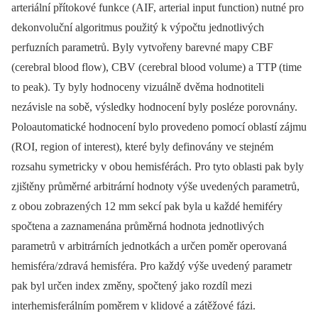
arteriální přítokové funkce (AIF, arterial input function) nutné pro
dekonvoluční algoritmus použitý k výpočtu jednotlivých
perfuzních parametrů. Byly vytvořeny barevné mapy CBF
(cerebral blood flow), CBV (cerebral blood volume) a TTP (time
to peak). Ty byly hodnoceny vizuálně dvěma hodnotiteli
nezávisle na sobě, výsledky hodnocení byly posléze porovnány.
Poloautomatické hodnocení bylo provedeno pomocí oblastí zájmu
(ROI, region of interest), které byly definovány ve stejném
rozsahu symetricky v obou hemisférách. Pro tyto oblasti pak byly
zjištěny průměrné arbitrární hodnoty výše uvedených parametrů,
z obou zobrazených 12 mm sekcí pak byla u každé hemiféry
spočtena a zaznamenána průměrná hodnota jednotlivých
parametrů v arbitrárních jednotkách a určen poměr operovaná
hemisféra/ zdravá hemisféra. Pro každý výše uvedený parametr
pak byl určen index změny, spočtený jako rozdíl mezi
interhemisferálním poměrem v klidové a zátěžové fázi.