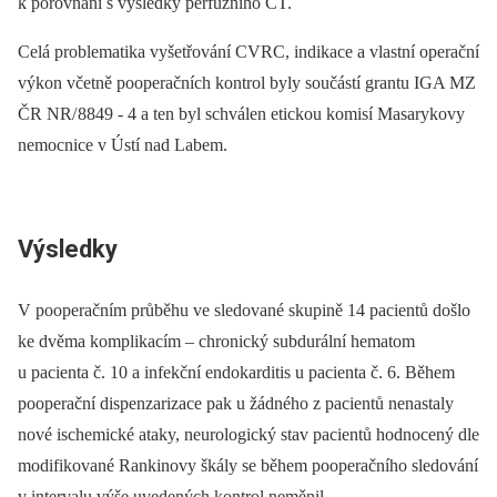
k porovnání s výsledky perfuzního CT.
Celá problematika vyšetřování CVRC, indikace a vlastní operační
výkon včetně pooperačních kontrol byly součástí grantu IGA MZ
ČR NR/ 8849 -⁠ 4 a ten byl schválen etickou komisí Masarykovy
nemocnice v Ústí nad Labem.
Výsledky
V pooperačním průběhu ve sledované skupině 14 pacientů došlo
ke dvěma komplikacím –⁠ chronický subdurální hematom
u pacienta č. 10 a infekční endokarditis u pacienta č. 6. Během
pooperační dispenzarizace pak u žádného z pacientů nenastaly
nové ischemické ataky, neurologický stav pacientů hodnocený dle
modifikované Rankinovy škály se během pooperačního sledování
v intervalu výše uvedených kontrol neměnil.