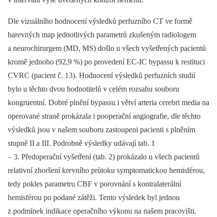
Dle vizuálního hodnocení výsledků perfuzního CT ve formě
barevných map jednotlivých parametrů zkušeným radiologem
a neurochirurgem (MD, MS) došlo u všech vyšetřených pacientů
kromě jednoho (92,9 %) po provedení EC‑IC bypassu k restituci
CVRC (pacient č. 13). Hodnocení výsledků perfuzních studií
bylo u těchto dvou hodnotitelů v celém rozsahu souboru
kongruentní. Dobré plnění bypassu i větví arteria cerebri media na
operované straně prokázala i pooperační angiografie, dle těchto
výsledků jsou v našem souboru zastoupeni pacienti s plněním
stupně II a III. Podrobně výsledky udávají tab. 1
–⁠ 3. Předoperační vyšetření (tab. 2) prokázalo u všech pacientů
relativní zhoršení krevního průtoku symptomatickou hemisférou,
tedy pokles parametru CBF v porovnání s kontralaterální
hemisférou po podané zátěži. Tento výsledek byl jednou
z podmínek indikace operačního výkonu na našem pracovišti.