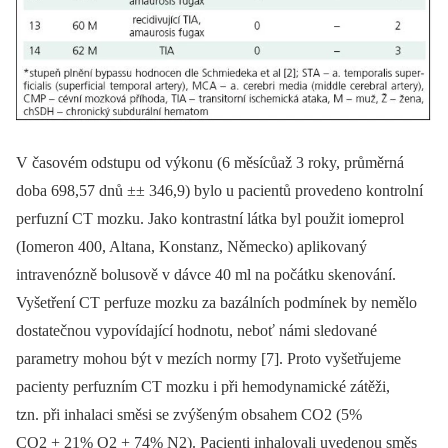
V časovém odstupu od výkonu (6 měsícůaž 3 roky, průměrná
doba 698,57 dnů ±± 346,9) bylo u pacientů provedeno kontrolní
perfuzní CT mozku. Jako kontrastní látka byl použit iomeprol
(Iomeron 400, Altana, Konstanz, Německo) aplikovaný
intravenózně bolusově v dávce 40 ml na počátku skenování.
Vyšetření CT perfuze mozku za bazálních podmínek by nemělo
dostatečnou vypovídající hodnotu, neboť námi sledované
parametry mohou být v mezích normy [7]. Proto vyšetřujeme
pacienty perfuzním CT mozku i při hemodynamické zátěži,
tzn. při inhalaci směsi se zvýšeným obsahem CO2 (5%
CO2 + 21% O2 + 74% N2). Pacienti inhalovali uvedenou směs