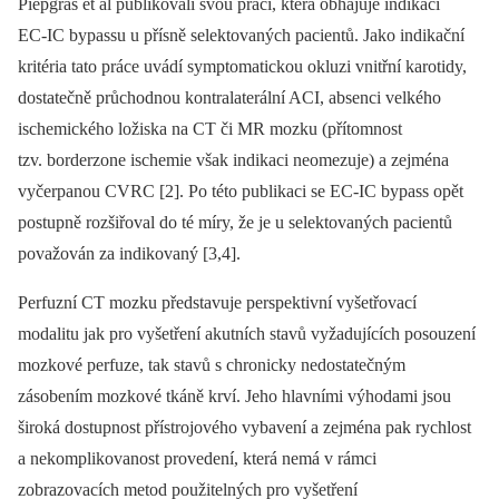
Piepgras et al publikovali svou práci, která obhajuje indikaci
EC‑IC bypassu u přísně selektovaných pacientů. Jako indikační
kritéria tato práce uvádí symptomatickou okluzi vnitřní karotidy,
dostatečně průchodnou kontralaterální ACI, absenci velkého
ischemického ložiska na CT či MR mozku (přítomnost
tzv. borderzone ischemie však indikaci neomezuje) a zejména
vyčerpanou CVRC [2]. Po této publikaci se EC‑IC bypass opět
postupně rozšiřoval do té míry, že je u selektovaných pacientů
považován za indikovaný [3,4].
Perfuzní CT mozku představuje perspektivní vyšetřovací
modalitu jak pro vyšetření akutních stavů vyžadujících posouzení
mozkové perfuze, tak stavů s chronicky nedostatečným
zásobením mozkové tkáně krví. Jeho hlavními výhodami jsou
široká dostupnost přístrojového vybavení a zejména pak rychlost
a nekomplikovanost provedení, která nemá v rámci
zobrazovacích metod použitelných pro vyšetření