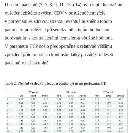
U sedmi pacientů (3, 7, 8, 9, 11, 13 a 14) bylo v předoperačním
vyšetření zjištěno zvýšení CBV v postižené hemisféře
v porovnání se zdravou stranou, eventuální změnu tohoto
parametru po zátěži je při semikvantitativním hodnocení
porovnáním s kontralaterální hemisférou obtížné hodnotit.
V parametru TTP došlo před­operačně k relativně většímu
zpoždění přítoku bolusu kontrastní látky po zátěži u deseti
pacientů v naší skupině.
Table 2. Přehled výsledků předoperačního vyšetření perfuzním CT.