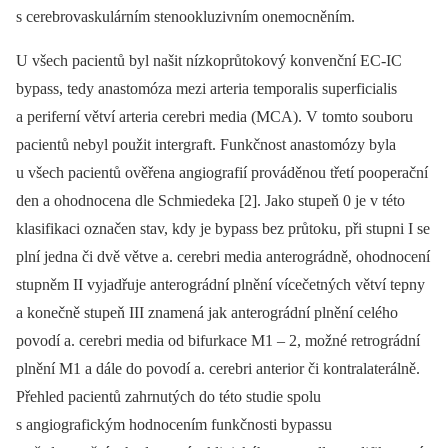
s cerebrovaskulárním stenookluzivním onemocněním.
U všech pacientů byl našit nízkoprůtokový konvenční EC‑IC
bypass, tedy anastomóza mezi arteria temporalis superficialis
a periferní větví arteria cerebri media (MCA). V tomto souboru
pacientů nebyl použit intergraft. Funkčnost anastomózy byla
u všech pacientů ověřena angiografií prováděnou třetí pooperační
den a ohodnocena dle Schmiedeka [2]. Jako stupeň 0 je v této
klasifikaci označen stav, kdy je bypass bez průtoku, při stupni I se
plní jedna či dvě větve a. cerebri media anterográdně, ohodnocení
stupněm II vyjadřuje anterográdní plnění vícečetných větví tepny
a konečně stupeň III znamená jak anterográdní plnění celého
povodí a. cerebri media od bifurkace M1 –⁠ 2, možné retrográdní
plnění M1 a dále do povodí a. cerebri anterior či kontralaterálně.
Přehled pacientů zahrnutých do této studie spolu
s angiografickým hodnocením funkčnosti bypassu