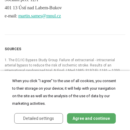
401 13 Ústí nad Labem-Bukov
e-mail:
martin.sames@mnul.cz
SOURCES
1. The EC/ IC Bypass Study Group. Failure of extracranial -⁠ intracranial
arterial bypass to reduce the risk of ischemic stroke. Results of an
international randomized trial. N Engl J Med 1985; 313(19): 1191 –⁠ 1200.
2. Schmiedek P, Piepgras A, Leinsinger G, Kirsch CM, Einhüpl
When you click "I agree" to the use of all cookies, you consent
K. Improvement of cerebrovascular reserve capacity by EC‑IC arterial
to their storage on your device; it will help with your navigation
bypass surgery in patients with ICA occlusion and hemodynamic cerebral
ischemia. J Neurosurg 1994; 81(2): 236 –⁠ 244.
on the site as well as the analysis of the use of data by our
marketing activities.
3. Garrett MC, Komotar RJ, Starke RM, Merkow MB, Otten ML, Sciacca RR et
al. The efficiacy of direct extracranial -⁠ intracranial bypass in the treatment
of symptomatic hemodynamic failure secondary to athero‑-occlusive
Detailed settings
Agree and continue
disease: a systematic review. Clin Neurol Neurosurg 2009; 111(4): 319
–⁠ 326.