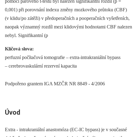
pomocí párového t‑testu byl nalezen signifikantní rozdíl (p =
0,001) při porovnání indexu změny mozkového průtoku (CBF)
(v klidu/ po zátěži) v před­operačních a pooperačních vyšetřeních,
naopak významný rozdíl mezi klidovými hodnotami CBF nalezen
nebyl. Signifikantní (p
Klíčová slova:
perfuzní počítačová tomografie –⁠ extra-intrakraniální bypass
–⁠ cerebrovaskulární rezervní kapacita
Podpořeno grantem IGA MZČR NR 8849 -⁠ 4/ 2006
Úvod
Extra -⁠ intrakraniální anastomóza (EC‑IC bypass) je v současné