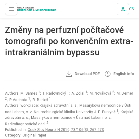
CS
proLékaře.cz
Změny na perfuzní počítačové
tomografii po konvenčním extra‑
intrakraniálním bypassu
Download PDF
English info
1
1
1
2
Authors: M. Sameš
; T. Radovnický
; A. Zolal
; M. Nováková
; M. Derner
2
1
1
; P. Vachata
; R. Bartoš
Authors‘ workplace: Krajská zdravotní a. s., Masarykova nemocnice v Ústí
1
nad Labem, o. z. Neurochirurgická klinika Univerzity J. E. Purkyně
; Krajská
zdravotní a. s., Masarykova nemocnice v Ústí nad Labem, o. z.
2
Radiodiagnostické odd.
Published in:
Cesk Slov Neurol N 2010; 73/106(3): 267-273
Category: Original Paper