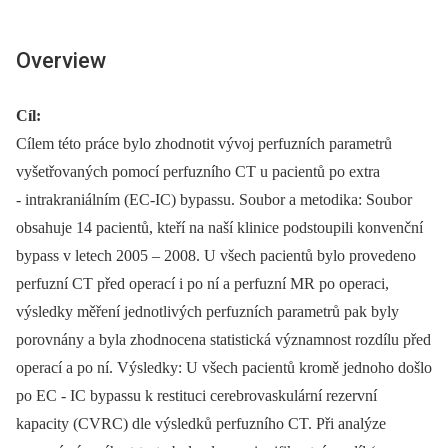
Overview
Cíl:
Cílem této práce bylo zhodnotit vývoj perfuzních parametrů
vyšetřovaných pomocí perfuzního CT u pacientů po extra
‑⁠ intrakraniálním (EC‑IC) bypassu. Soubor a metodika: Soubor
obsahuje 14 pacientů, kteří na naší klinice podstoupili konvenční
bypass v letech 2005 –⁠ 2008. U všech pacientů bylo provedeno
perfuzní CT před operací i po ní a perfuzní MR po operaci,
výsledky měření jednotlivých perfuzních parametrů pak byly
porovnány a byla zhodnocena statistická významnost rozdílu před
operací a po ní. Výsledky: U všech pacientů kromě jednoho došlo
po EC -⁠ IC bypassu k restituci cerebrovaskulární rezervní
kapacity (CVRC) dle výsledků perfuzního CT. Při analýze