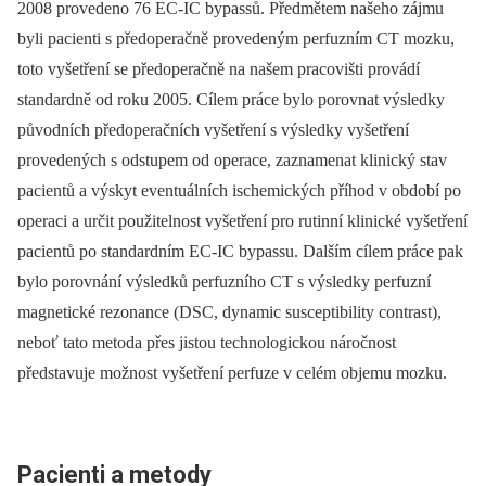
2008 provedeno 76 EC‑IC bypassů. Předmětem našeho zájmu
byli pacienti s předoperačně provedeným perfuzním CT mozku,
toto vyšetření se předoperačně na našem pracovišti provádí
standardně od roku 2005. Cílem práce bylo porovnat výsledky
původních předoperačních vyšetření s výsledky vyšetření
provedených s odstupem od operace, zaznamenat klinický stav
pacientů a výskyt eventuálních ischemických příhod v období po
operaci a určit použitelnost vyšetření pro rutinní klinické vyšetření
pacientů po standardním EC‑IC bypassu. Dalším cílem práce pak
bylo porovnání výsledků perfuzního CT s výsledky perfuzní
magnetické rezonance (DSC, dynamic susceptibility contrast),
neboť tato metoda přes jistou technologickou náročnost
představuje možnost vyšetření perfuze v celém objemu mozku.
Pacienti a metody