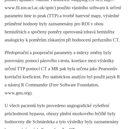
www.fil.ion.ucl.ac.uk/ spm/ ) použito vlastního softwaru k určení
parametru time to peak (TTP) a tvorbě barevné mapy, výsledné
průměrné hodnoty byly zaznamenány pro ROI v obou
hemisférách a spočteny poměry operovaná/ zdravá hemisféra
analogicky k poměrům získaným při hodnocení perfuzního CT.
Předoperační a pooperační parametry a indexy změny byly
porovnány pomocí párového t‑testu, korelace mezi výsledky
určení TTP pomocí CT a MR pak byla určena jako Pearsonův
korelační koeficient. Pro statistickou analýzu byl použit jazyk R
a nástroj R Commander (Free Software Foundation,
www.gnu.org).
U všech pacientů bylo provedeno angiografické vyšetření
průchodnosti bypassu, obrazy plnění mozkového řečiště byly
hodnoceny dle Schmiedeka a tyto výsledky byly zaznamenány