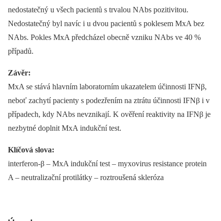
nedostatečný u všech pacientů s trvalou NAbs pozitivitou.
Nedostatečný byl navíc i u dvou pacientů s poklesem MxA bez
NAbs. Pokles MxA předcházel obecně vzniku NAbs ve 40 %
případů.
Závěr:
MxA se stává hlavním laboratorním ukazatelem účinnosti IFNβ,
neboť zachytí pacienty s podezřením na ztrátu účinnosti IFNβ i v
případech, kdy NAbs nevznikají. K ověření reaktivity na IFNβ je
nezbytné doplnit MxA indukční test.
Klíčová slova:
interferon-β –⁠ MxA indukční test –⁠ myxovirus resistance protein
A –⁠ neutralizační protilátky –⁠ roztroušená skleróza