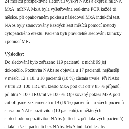
24 měsíců prospektivně sledovali výskyt NAbs a expresi mRNA
MxA. mRNA MxA byla vyšetřována real-time PCR každé tři
měsíce, při opakovaném poklesu následoval MxA indukční test.
NAbs byly stanovovány každých šest měsíců pomocí metody
cytopatického efektu. Pacienti byli pravidelně sledováni klinicky
i pomocí MR.
Výsledky:
Do sledování bylo zařazeno 119 pacientů, z nichž 99 jej
dokončilo. Pozitivita NAbs se objevila u 17 pacientů, nejčastěji
v měsíci 12 a 18, u 10 pacientů (10 %) zůstala trvale. Při NAbs
v titru 20–100 TRU/ml kleslo MxA pod cut-off v 85 % případů,
při titru > 100 TRU/ml ve 100 %. Opakovaný pokles MxA pod
cut-off jsme zaznamenali u 19 (19 %) pacientů –⁠ u všech pacientů
s trvalou NAbs pozitivitou (10 pacientů), u některých
s přechodnou pozitivitou NAbs (u třech z pěti takových pacientů)
a také u šesti pacientů bez NAbs. MxA indukční test byl