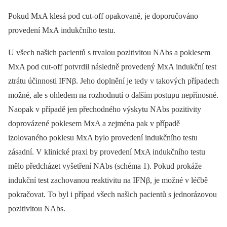
Pokud MxA klesá pod cut-off opakovaně, je doporučováno
provedení MxA indukčního testu.
U všech našich pacientů s trvalou pozitivitou NAbs a poklesem
MxA pod cut-off potvrdil následně provedený MxA indukční test
ztrátu účinnosti IFNβ. Jeho doplnění je tedy v takových případech
možné, ale s ohledem na rozhodnutí o dalším postupu nepřínosné.
Naopak v případě jen přechodného výskytu NAbs pozitivity
doprovázené poklesem MxA a zejména pak v případě
izolovaného poklesu MxA bylo provedení indukčního testu
zásadní. V klinické praxi by provedení MxA indukčního testu
mělo předcházet vyšetření NAbs (schéma 1). Pokud prokáže
indukční test zachovanou reaktivitu na IFNβ, je možné v léčbě
pokračovat. To byl i případ všech našich pacientů s jednorázovou
pozitivitou NAbs.