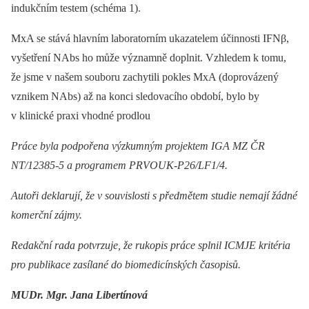
indukčním testem (schéma 1).
MxA se stává hlavním laboratorním ukazatelem účinnosti IFNβ,
vyšetření NAbs ho může významně doplnit. Vzhledem k tomu,
že jsme v našem souboru zachytili pokles MxA (doprovázený
vznikem NAbs) až na konci sledovacího období, bylo by
v klinické praxi vhodné prodlou
Práce byla podpořena výzkumným projektem IGA MZ ČR
NT/12385-5 a programem PRVOUK-P26/LF1/4.
Autoři deklarují, že v souvislosti s předmětem studie nemají žádné
komerční zájmy.
Redakční rada potvrzuje, že rukopis práce splnil ICMJE kritéria
pro publikace zasílané do biomedicínských časopisů.
MUDr. Mgr. Jana Libertínová