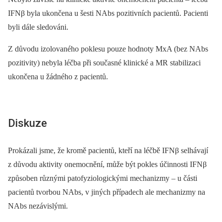
IFNβ byla ukončena u šesti NAbs pozitivních pacientů. Pacienti
byli dále sledováni.
Z důvodu izolovaného poklesu pouze hodnoty MxA (bez NAbs
pozitivity) nebyla léčba při současné klinické a MR stabilizaci
ukončena u žádného z pacientů.
Diskuze
Prokázali jsme, že kromě pacientů, kteří na léčbě IFNβ selhávají
z důvodu aktivity onemocnění, může být pokles účinnosti IFNβ
způsoben různými patofyziologickými mechanizmy –⁠ u části
pacientů tvorbou NAbs, v jiných případech ale mechanizmy na
NAbs nezávislými.