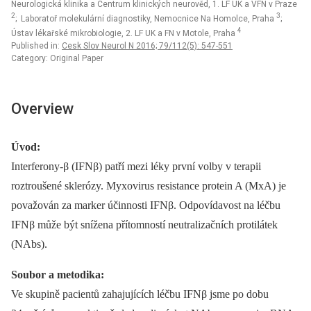
Neurologická klinika a Centrum klinických neurověd, 1. LF UK a VFN v Praze
2
3
; Laboratoř molekulární diagnostiky, Nemocnice Na Homolce, Praha
;
4
Ústav lékařské mikrobiologie, 2. LF UK a FN v Motole, Praha
Published in:
Cesk Slov Neurol N 2016; 79/112(5): 547-551
Category: Original Paper
Overview
Úvod:
Interferony-β (IFNβ) patří mezi léky první volby v terapii
roztroušené sklerózy. Myxovirus resistance protein A (MxA) je
považován za marker účinnosti IFNβ. Odpovídavost na léčbu
IFNβ může být snížena přítomností neutralizačních protilátek
(NAbs).
Soubor a metodika:
Ve skupině pacientů zahajujících léčbu IFNβ jsme po dobu