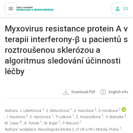
CS
proLékaře.cz
Myxovirus resistance protein A v
terapii interferony-β u pacientů s
roztroušenou sklerózou a
algoritmus sledování účinnosti
léčby
Download PDF
English info
1
1
2
2
Authors: J. Libertínová
; E. Meluzínová
; E. Havrdová
; D. Horáková
2
1
1
1
3
; I. Kovářová
; E. Hynčicová
; P. Lišková
; E. Houžvičková
; V. Maťoška
;
4
1
1
1
M. Zajac
; A. Tomek
; M. Bojar
; P. Marusič
1
Authors‘ workplace: Neurologická klinika 2. LF UK a FN v Motole, Praha
;