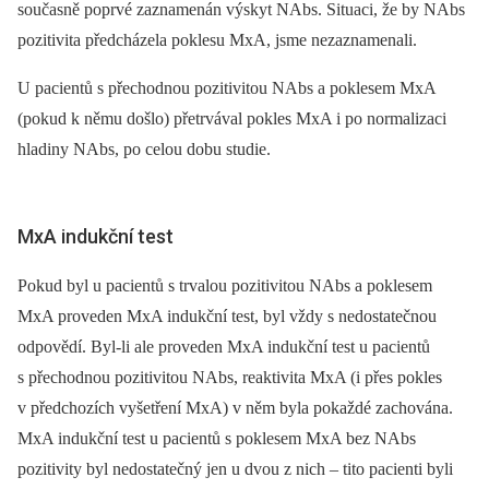
současně poprvé zaznamenán výskyt NAbs. Situaci, že by NAbs
pozitivita předcházela poklesu MxA, jsme nezaznamenali.
U pacientů s přechodnou pozitivitou NAbs a poklesem MxA
(pokud k němu došlo) přetrvával pokles MxA i po normalizaci
hladiny NAbs, po celou dobu studie.
MxA indukční test
Pokud byl u pacientů s trvalou pozitivitou NAbs a poklesem
MxA proveden MxA indukční test, byl vždy s nedostatečnou
odpovědí. Byl-li ale proveden MxA indukční test u pacientů
s přechodnou pozitivitou NAbs, reaktivita MxA (i přes pokles
v předchozích vyšetření MxA) v něm byla pokaždé zachována.
MxA indukční test u pacientů s poklesem MxA bez NAbs
pozitivity byl nedostatečný jen u dvou z nich –⁠ tito pacienti byli