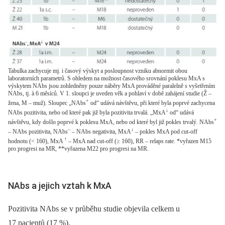
Tabulka zachycuje mj. i časový výskyt a posloupnost vzniku abnormit obou
laboratorních parametrů. S ohledem na možnost časového srovnání poklesu MxA s
výskytem NAbs jsou zohledněny pouze náběry MxA prováděné paralelně s vyšetřením
NAbs, tj. à 6 měsíců. V 1. sloupci je uveden věk a pohlaví v době zahájení studie (Ž –
+
žena, M – muž). Sloupec „NAbs
od“ udává návštěvu, při které byla poprvé zachycena
↓
NAbs pozitivita, nebo od které pak již byla pozitivita trvalá. „MxA
od“ udává
+
návštěvu, kdy došlo poprvé k poklesu MxA, nebo od které byl již pokles trvalý. NAbs
–
↓
– NAbs pozitivita, NAbs
– NAbs negativita, MxA
– pokles MxA pod cut-off
↑
hodnotu (< 160), MxA
– MxA nad cut-off (≥ 160), RR – relaps rate. *vyřazen M15
pro progresi na MR, **vyřazena M22 pro progresi na MR.
NAbs a jejich vztah k MxA
Pozitivita NAbs se v průběhu studie objevila celkem u
17 pacientů (17 %).