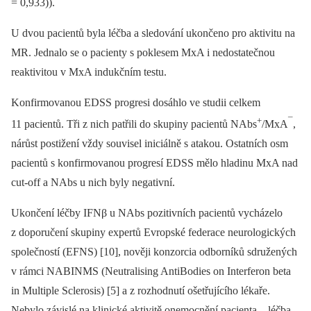
= 0,933)).
U dvou pacientů byla léčba a sledování ukončeno pro aktivitu na
MR. Jednalo se o pacienty s poklesem MxA i nedostatečnou
reaktivitou v MxA indukčním testu.
Konfirmovanou EDSS progresi dosáhlo ve studii celkem
+
¯
11 pacientů. Tři z nich patřili do skupiny pacientů NAbs
/MxA
,
nárůst postižení vždy souvisel iniciálně s atakou. Ostatních osm
pacientů s konfirmovanou progresí EDSS mělo hladinu MxA nad
cut-off a NAbs u nich byly negativní.
Ukončení léčby IFNβ u NAbs pozitivních pacientů vycházelo
z doporučení skupiny expertů Evropské federace neurologických
společností (EFNS) [10], nověji konzorcia odborníků sdružených
v rámci NABINMS (Neutralising AntiBodies on Interferon beta
in Multiple Sclerosis) [5] a z rozhodnutí ošetřujícího lékaře.
Nebylo závislé na klinické aktivitě onemocnění pacienta –⁠ léčba