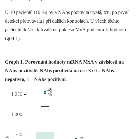
U 10 pacientů (10 %) byla NAbs pozitivita trvalá, tzn. po první
detekci přetrvávala i při dalších kontrolách. U všech těchto
pacientů došlo i k trvalému poklesu MxA pod cut-off hodnotu
(graf 1).
Graph 1. Porovnání hodnoty mRNA MxA v závislosti na
NAbs pozitivitě. NAbs pozitivita na ose X: 0 – NAbs
negativní, 1 – NAbs pozitivní.