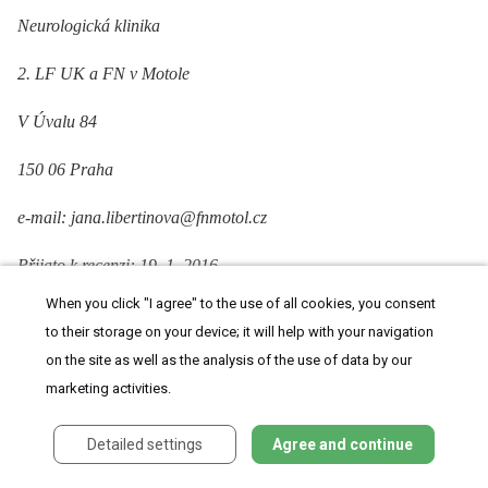
Neurologická klinika
2. LF UK a FN v Motole
V Úvalu 84
150 06 Praha
e-mail: jana.libertinova@fnmotol.cz
Přijato k recenzi: 19. 1. 2016
When you click "I agree" to the use of all cookies, you consent
Přijato do tisku: 18. 3. 2016
to their storage on your device; it will help with your navigation
on the site as well as the analysis of the use of data by our
marketing activities.
SOURCES
Detailed settings
Agree and continue
1. Loleit V, Biberacher V, Hemmer B. Current and future therapies targeting