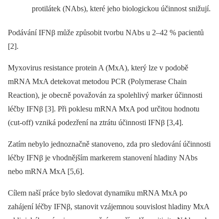
protilátek (NAbs), které jeho biologickou účinnost snižují.
Podávání IFNβ může způsobit tvorbu NAbs u 2–42 % pacientů
[2].
Myxovirus resistance protein A (MxA), který lze v podobě
mRNA MxA detekovat metodou PCR (Polymerase Chain
Reaction), je obecně považován za spolehlivý marker účinnosti
léčby IFNβ [3]. Při poklesu mRNA MxA pod určitou hodnotu
(cut-off) vzniká podezření na ztrátu účinnosti IFNβ [3,4].
Zatím nebylo jednoznačně stanoveno, zda pro sledování účinnosti
léčby IFNβ je vhodnějším markerem stanovení hladiny NAbs
nebo mRNA MxA [5,6].
Cílem naší práce bylo sledovat dynamiku mRNA MxA po
zahájení léčby IFNβ, stanovit vzájemnou souvislost hladiny MxA