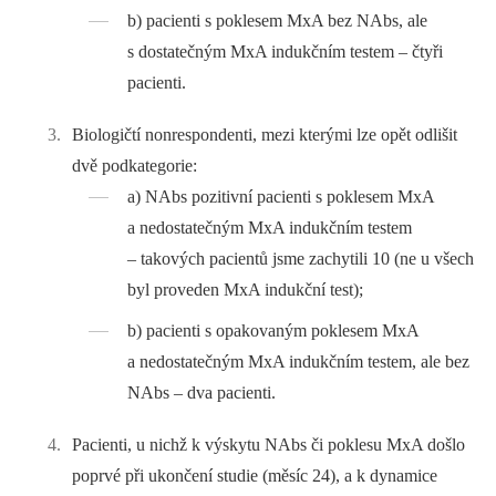
b) pacienti s poklesem MxA bez NAbs, ale
s dostatečným MxA indukčním testem –⁠ čtyři
pacienti.
Biologičtí nonrespondenti, mezi kterými lze opět odlišit
dvě podkategorie:
a) NAbs pozitivní pacienti s poklesem MxA
a nedostatečným MxA indukčním testem
–⁠ takových pacientů jsme zachytili 10 (ne u všech
byl proveden MxA indukční test);
b) pacienti s opakovaným poklesem MxA
a nedostatečným MxA indukčním testem, ale bez
NAbs –⁠ dva pacienti.
Pacienti, u nichž k výskytu NAbs či poklesu MxA došlo
poprvé při ukončení studie (měsíc 24), a k dynamice