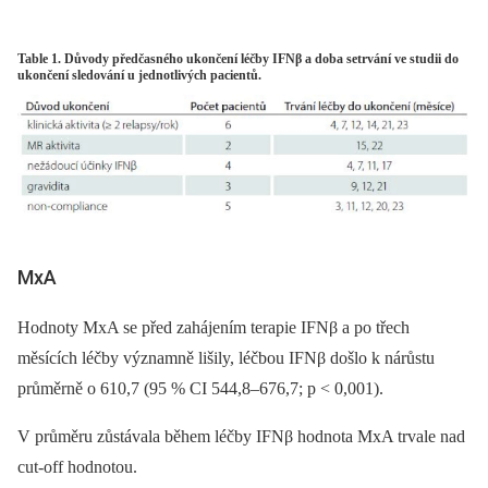
Table 1. Důvody předčasného ukončení léčby IFNβ a doba setrvání ve studii do
ukončení sledování u jednotlivých pacientů.
MxA
Hodnoty MxA se před zahájením terapie IFNβ a po třech
měsících léčby významně lišily, léčbou IFNβ došlo k nárůstu
průměrně o 610,7 (95 % CI 544,8–676,7; p < 0,001).
V průměru zůstávala během léčby IFNβ hodnota MxA trvale nad
cut-off hodnotou.