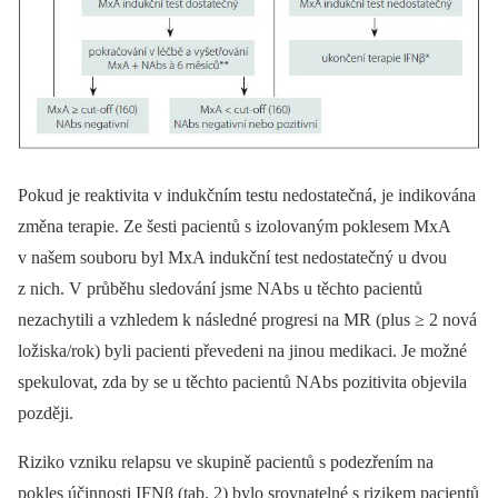
Pokud je reaktivita v indukčním testu nedostatečná, je indikována
změna terapie. Ze šesti pacientů s izolovaným poklesem MxA
v našem souboru byl MxA indukční test nedostatečný u dvou
z nich. V průběhu sledování jsme NAbs u těchto pacientů
nezachytili a vzhledem k následné progresi na MR (plus ≥ 2 nová
ložiska/rok) byli pacienti převedeni na jinou medikaci. Je možné
spekulovat, zda by se u těchto pacientů NAbs pozitivita objevila
později.
Riziko vzniku relapsu ve skupině pacientů s podezřením na
pokles účinnosti IFNβ (tab. 2) bylo srovnatelné s rizikem pacientů