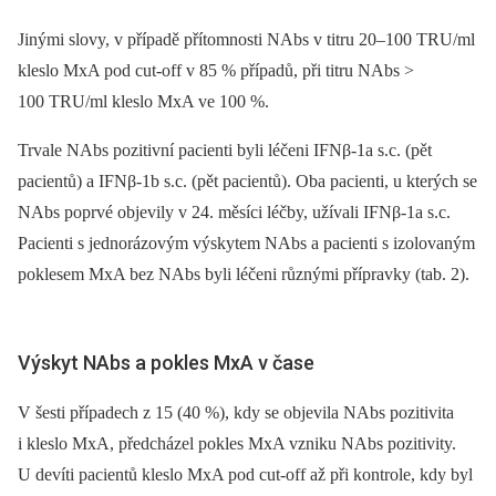
Jinými slovy, v případě přítomnosti NAbs v titru 20–100 TRU/ml
kleslo MxA pod cut-off v 85 % případů, při titru NAbs >
100 TRU/ml kleslo MxA ve 100 %.
Trvale NAbs pozitivní pacienti byli léčeni IFNβ-1a s.c. (pět
pacientů) a IFNβ-1b s.c. (pět pacientů). Oba pacienti, u kterých se
NAbs poprvé objevily v 24. měsíci léčby, užívali IFNβ-1a s.c.
Pacienti s jednorázovým výskytem NAbs a pacienti s izolovaným
poklesem MxA bez NAbs byli léčeni různými přípravky (tab. 2).
Výskyt NAbs a pokles MxA v čase
V šesti případech z 15 (40 %), kdy se objevila NAbs pozitivita
i kleslo MxA, předcházel pokles MxA vzniku NAbs pozitivity.
U devíti pacientů kleslo MxA pod cut-off až při kontrole, kdy byl