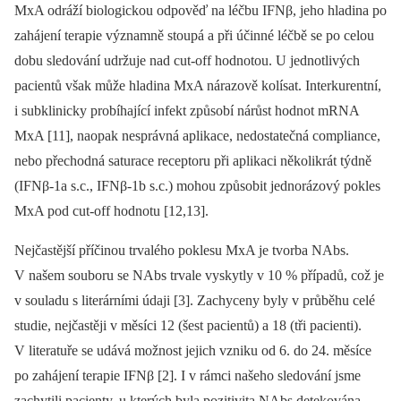
MxA odráží biologickou odpověď na léčbu IFNβ, jeho hladina po
zahájení terapie významně stoupá a při účinné léčbě se po celou
dobu sledování udržuje nad cut-off hodnotou. U jednotlivých
pacientů však může hladina MxA nárazově kolísat. Interkurentní,
i subklinicky probíhající infekt způsobí nárůst hodnot mRNA
MxA [11], naopak nesprávná aplikace, nedostatečná compliance,
nebo přechodná saturace receptoru při aplikaci několikrát týdně
(IFNβ-1a s.c., IFNβ-1b s.c.) mohou způsobit jednorázový pokles
MxA pod cut-off hodnotu [12,13].
Nejčastější příčinou trvalého poklesu MxA je tvorba NAbs.
V našem souboru se NAbs trvale vyskytly v 10 % případů, což je
v souladu s literárními údaji [3]. Zachyceny byly v průběhu celé
studie, nejčastěji v měsíci 12 (šest pacientů) a 18 (tři pacienti).
V literatuře se udává možnost jejich vzniku od 6. do 24. měsíce
po zahájení terapie IFNβ [2]. I v rámci našeho sledování jsme
zachytili pacienty, u kterých byla pozitivita NAbs detekována