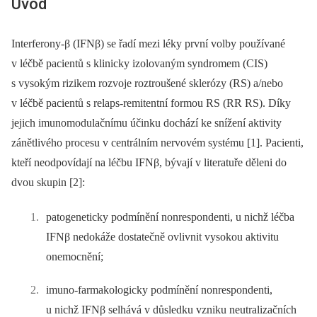
Úvod
Interferony-β (IFNβ) se řadí mezi léky první volby používané
v léčbě pacientů s klinicky izolovaným syndromem (CIS)
s vysokým rizikem rozvoje roztroušené sklerózy (RS) a/nebo
v léčbě pacientů s relaps-remitentní formou RS (RR RS). Díky
jejich imunomodulačnímu účinku dochází ke snížení aktivity
zánětlivého procesu v centrálním nervovém systému [1]. Pacienti,
kteří neodpovídají na léčbu IFNβ, bývají v literatuře děleni do
dvou skupin [2]:
patogeneticky podmínění nonrespondenti, u nichž léčba
IFNβ nedokáže dostatečně ovlivnit vysokou aktivitu
onemocnění;
imuno-farmakologicky podmínění nonrespondenti,
u nichž IFNβ selhává v důsledku vzniku neutralizačních