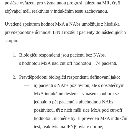
posléze vyřazeni pro významnou progresi nálezu na MR, čtyři
zbývající měli reaktivitu v indukčním testu zachovanou.
Uvedené spektrum hodnot MxA a NAbs umožňuje z hlediska
pravděpodobné účinnosti IFNβ rozdělit pacienty do následujících
skupin:
Biologičtí respondenti jsou pacienti bez NAbs,
s hodnotou MxA nad cut-off hodnotou –⁠ 74 pacienti.
Pravděpodobní biologičtí respondenti definovaní jako:
a) pacienti s NAbs pozitivitou, ale s dostatečným
MxA indukčním testem –⁠ v našem souboru se
jednalo o pět pacientů s přechodnou NAbs
pozitivitou, tři z nich měli sice MxA pod cut-off
hodnotou, nicméně byl-li proveden MxA indukční
test, reaktivita na IFNβ byla v normě;