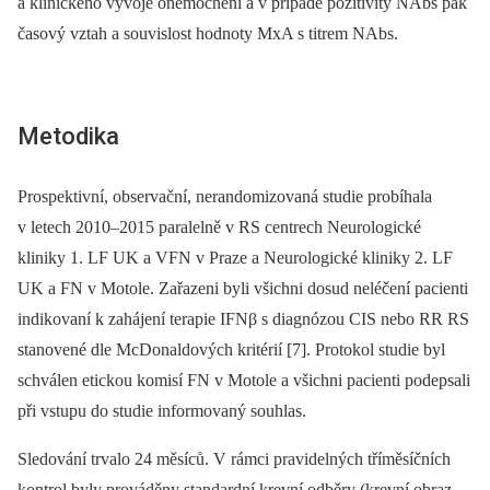
a klinického vývoje onemocnění a v případě pozitivity NAbs pak
časový vztah a souvislost hodnoty MxA s titrem NAbs.
Metodika
Prospektivní, observační, nerandomizovaná studie probíhala
v letech 2010–2015 paralelně v RS centrech Neurologické
kliniky 1. LF UK a VFN v Praze a Neurologické kliniky 2. LF
UK a FN v Motole. Zařazeni byli všichni dosud neléčení pacienti
indikovaní k zahájení terapie IFNβ s diagnózou CIS nebo RR RS
stanovené dle McDonaldových kritérií [7]. Protokol studie byl
schválen etickou komisí FN v Motole a všichni pacienti podepsali
při vstupu do studie informovaný souhlas.
Sledování trvalo 24 měsíců. V rámci pravidelných tříměsíčních
kontrol byly prováděny standardní krevní odběry (krevní obraz