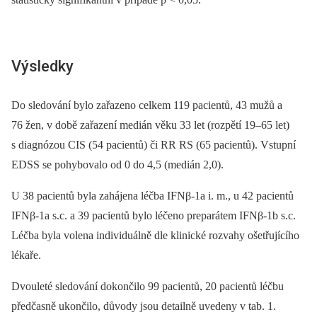
Výsledky
Do sledování bylo zařazeno celkem 119 pacientů, 43 mužů a
76 žen, v době zařazení medián věku 33 let (rozpětí 19–65 let)
s diagnózou CIS (54 pacientů) či RR RS (65 pacientů). Vstupní
EDSS se pohybovalo od 0 do 4,5 (medián 2,0).
U 38 pacientů byla zahájena léčba IFNβ-1a i. m., u 42 pacientů
IFNβ-1a s.c. a 39 pacientů bylo léčeno preparátem IFNβ-1b s.c.
Léčba byla volena individuálně dle klinické rozvahy ošetřujícího
lékaře.
Dvouleté sledování dokončilo 99 pacientů, 20 pacientů léčbu
předčasně ukončilo, důvody jsou detailně uvedeny v tab. 1.