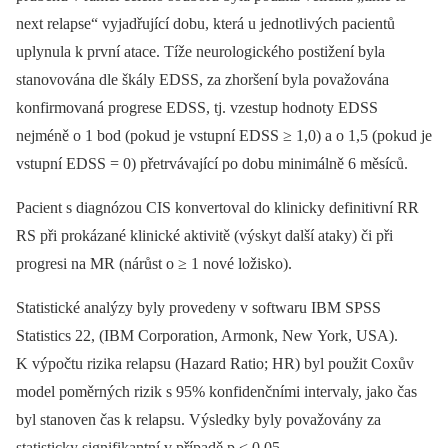
next relapse“ vyjadřující dobu, která u jednotlivých pacientů
uplynula k první atace. Tíže neurologického postižení byla
stanovována dle škály EDSS, za zhoršení byla považována
konfirmovaná progrese EDSS, tj. vzestup hodnoty EDSS
nejméně o 1 bod (pokud je vstupní EDSS ≥ 1,0) a o 1,5 (pokud je
vstupní EDSS = 0) přetrvávající po dobu minimálně 6 měsíců.
Pacient s diagnózou CIS konvertoval do klinicky definitivní RR
RS při prokázané klinické aktivitě (výskyt další ataky) či při
progresi na MR (nárůst o ≥ 1 nové ložisko).
Statistické analýzy byly provedeny v softwaru IBM SPSS
Statistics 22, (IBM Corporation, Armonk, New York, USA).
K výpočtu rizika relapsu (Hazard Ratio; HR) byl použit Coxův
model poměrných rizik s 95% konfidenčními intervaly, jako čas
byl stanoven čas k relapsu. Výsledky byly považovány za
statisticky signifikantní v případě p < 0,05.