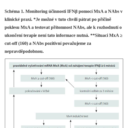
Schéma 1. Monitoring účinnosti IFNβ pomocí MxA a NAbs v
klinické praxi. *Je možné v tuto chvíli pátrat po příčině
poklesu MxA a testovat přítomnost NAbs, ale k rozhodnutí o
ukončení terapie není tato informace nutná. **Situaci MxA ≥
cut-off (160) a NAbs pozitivní považujeme za
nepravděpodobnou.