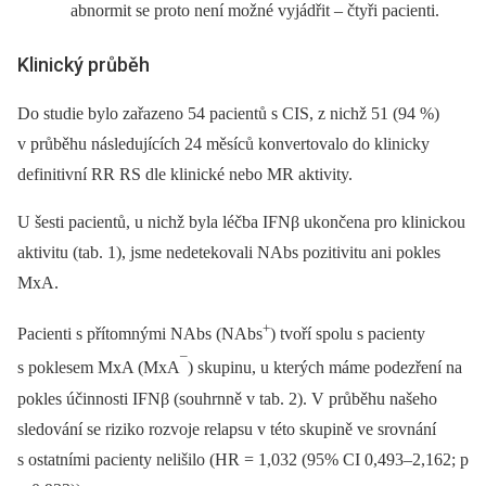
abnormit se proto není možné vyjádřit –⁠ čtyři pacienti.
Klinický průběh
Do studie bylo zařazeno 54 pacientů s CIS, z nichž 51 (94 %)
v průběhu následujících 24 měsíců konvertovalo do klinicky
definitivní RR RS dle klinické nebo MR aktivity.
U šesti pacientů, u nichž byla léčba IFNβ ukončena pro klinickou
aktivitu (tab. 1), jsme nedetekovali NAbs pozitivitu ani pokles
MxA.
+
Pacienti s přítomnými NAbs (NAbs
) tvoří spolu s pacienty
¯
s poklesem MxA (MxA
) skupinu, u kterých máme podezření na
pokles účinnosti IFNβ (souhrnně v tab. 2). V průběhu našeho
sledování se riziko rozvoje relapsu v této skupině ve srovnání
s ostatními pacienty nelišilo (HR = 1,032 (95% CI 0,493–2,162; p