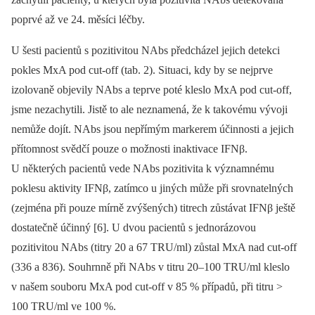
poprvé až ve 24. měsíci léčby.
U šesti pacientů s pozitivitou NAbs předcházel jejich detekci
pokles MxA pod cut-off (tab. 2). Situaci, kdy by se nejprve
izolovaně objevily NAbs a teprve poté kleslo MxA pod cut-off,
jsme nezachytili. Jistě to ale neznamená, že k takovému vývoji
nemůže dojít. NAbs jsou nepřímým markerem účinnosti a jejich
přítomnost svědčí pouze o možnosti inaktivace IFNβ.
U některých pacientů vede NAbs pozitivita k významnému
poklesu aktivity IFNβ, zatímco u jiných může při srovnatelných
(zejména při pouze mírně zvýšených) titrech zůstávat IFNβ ještě
dostatečně účinný [6]. U dvou pacientů s jednorázovou
pozitivitou NAbs (titry 20 a 67 TRU/ml) zůstal MxA nad cut-off
(336 a 836). Souhrnně při NAbs v titru 20–100 TRU/ml kleslo
v našem souboru MxA pod cut-off v 85 % případů, při titru >
100 TRU/ml ve 100 %.