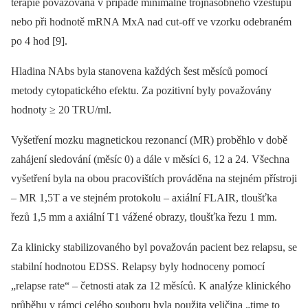
terapie považována v případě minimálně trojnásobného vzestupu
nebo při hodnotě mRNA MxA nad cut-off ve vzorku odebraném
po 4 hod [9].
Hladina NAbs byla stanovena každých šest měsíců pomocí
metody cytopatického efektu. Za pozitivní byly považovány
hodnoty ≥ 20 TRU/ml.
Vyšetření mozku magnetickou rezonancí (MR) proběhlo v době
zahájení sledování (měsíc 0) a dále v měsíci 6, 12 a 24. Všechna
vyšetření byla na obou pracovištích prováděna na stejném přístroji
–⁠ MR 1,5T a ve stejném protokolu –⁠ axiální FLAIR, tloušťka
řezů 1,5 mm a axiální T1 vážené obrazy, tloušťka řezu 1 mm.
Za klinicky stabilizovaného byl považován pacient bez relapsu, se
stabilní hodnotou EDSS. Relapsy byly hodnoceny pomocí
„relapse rate“ –⁠ četnosti atak za 12 měsíců. K analýze klinického
průběhu v rámci celého souboru byla použita veličina „time to