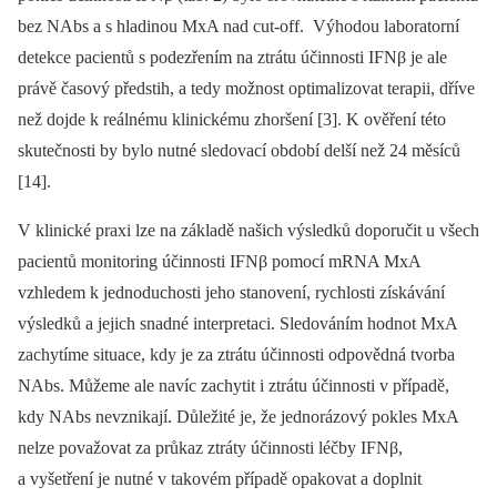
bez NAbs a s hladinou MxA nad cut-off. Výhodou laboratorní
detekce pacientů s podezřením na ztrátu účinnosti IFNβ je ale
právě časový předstih, a tedy možnost optimalizovat terapii, dříve
než dojde k reálnému klinickému zhoršení [3]. K ověření této
skutečnosti by bylo nutné sledovací období delší než 24 měsíců
[14].
V klinické praxi lze na základě našich výsledků doporučit u všech
pacientů monitoring účinnosti IFNβ pomocí mRNA MxA
vzhledem k jednoduchosti jeho stanovení, rychlosti získávání
výsledků a jejich snadné interpretaci. Sledováním hodnot MxA
zachytíme situace, kdy je za ztrátu účinnosti odpovědná tvorba
NAbs. Můžeme ale navíc zachytit i ztrátu účinnosti v případě,
kdy NAbs nevznikají. Důležité je, že jednorázový pokles MxA
nelze považovat za průkaz ztráty účinnosti léčby IFNβ,
a vyšetření je nutné v takovém případě opakovat a doplnit