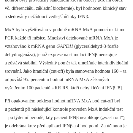
vč. diferenciálu, základní biochemie), byl hodnocen klinický stav
a sledovány nežádoucí vedlejší účinky IFNβ.
MxA bylo vyšetřováno v podobě mRNA MxA pomocí real-time
PCR každé tři měsíce. Množství detekované mRNA MxA je
vztahováno k mRNA genu
GAPDH
(glyceraldehyd-3-fosfát-
dehydrogenáza), jehož exprese na stimulaci IFNβ nereaguje
a zůstává stabilní. Výsledný poměr tak umožňuje interindividuální
srovnání. Jako hraniční (cut-off) byla stanovena hodnota 160 –⁠ ta
odpovídá 95. percentilu hodnot mRNA MxA získaných
vyšetřením 100 pacientů s RR RS, kteří nebyli léčeni IFNβ [8].
Při opakovaném poklesu hodnot mRNA MxA pod cut-off byl
u pacientů při následující kontrole proveden MxA indukční test
–⁠ po týdenní periodě, kdy pacient IFNβ neaplikuje („wash out“),
je odebrána krev před aplikací IFNβ a 4 hod po ní. Za účinnou je