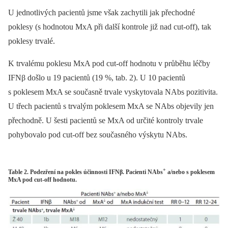
U jednotlivých pacientů jsme však zachytili jak přechodné
poklesy (s hodnotou MxA při další kontrole již nad cut-off), tak
poklesy trvalé.
K trvalému poklesu MxA pod cut-off hodnotu v průběhu léčby
IFNβ došlo u 19 pacientů (19 %, tab. 2). U 10 pacientů
s poklesem MxA se současně trvale vyskytovala NAbs pozitivita.
U třech pacientů s trvalým poklesem MxA se NAbs objevily jen
přechodně. U šesti pacientů se MxA od určité kontroly trvale
pohybovalo pod cut-off bez současného výskytu NAbs.
+
Table 2. Podezření na pokles účinnosti IFNβ. Pacienti NAbs
a/nebo s poklesem
MxA pod cut-off hodnotu.