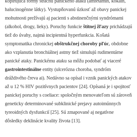
kopírujúca formy strachu panického ataku (amfetamín, kokain,
halucinogénne látky). Vystupňovanú úzkosť až obavy panickej
mohutnosti prežívajú aj pacienti s abstinenčnými syndrómami
(alkohol, drogy, lieky). Poruchy funkcie
štítnej žľazy
prichádzajú
tiež do úvahy, najmä incipientná hyperfunkcia. Košatá
symptomatika chronickej
obštrukčnej choroby pľúc
, obdobne
ako vzplanutia bronchiálnej astmy tiež simulujú rudimentárne
panické ataky. Panickému ataku sa môžu podobať aj viaceré
gastrointestinálne
entity (ulcerózna choroba, syndróm
dráždivého čreva ai). Nedávno sa opísal i vznik panických atakov
až u 12 % HIV pozitívnych pacientov [24]. Opísaná je i spojitosť
panickej poruchy s coeliace: spoločným menovateľom sú zároveň
geneticky determinované subklinické prejavy autoimúnnych
tyreoidných dysfunkcií [25]. Sú zmapované aj negatívne
dôsledky deklinácie kvality života [13].