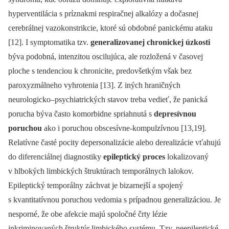
hyperventilácia s príznakmi respiračnej alkalózy a dočasnej
cerebrálnej vazokonstrikcie, ktoré sú obdobné panickému ataku
[12]. I symptomatika tzv.
generalizovanej
chronickej úzkosti
býva podobná, intenzitou oscilujúca, ale rozložená v časovej
ploche s tendenciou k chronicite, predovšetkým však bez
paroxyzmálneho vyhrotenia [13]. Z iných hraničných
neurologicko–psychiatrických stavov treba vedieť, že panická
porucha býva často komorbidne spriahnutá s
depresívnou
poruchou
ako i poruchou obscesívne-kompulzívnou [13,19].
Relatívne časté pocity depersonalizácie alebo derealizácie vťahujú
do diferenciálnej diagnostiky
epileptický proces
lokalizovaný
v hlbokých limbických štruktúrach temporálnych lalokov.
Epileptický temporálny záchvat je bizarnejší a spojený
s kvantitatívnou poruchou vedomia s prípadnou generalizáciou. Je
nesporné, že obe afekcie majú spoločné črty lézie
inkriminovaných štruktúr limbického systému. Tzv. neepileptické