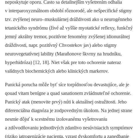
neposkytuje oporu. Často sa detailnejším vyšetrením odhalia
v interparoxyzmálnom období rôznorodé, ale nešpecifické stigmy
tzv. zvýšenej neuro–muskulárnej dráždivosti ako u neurogénneho
tetanického syndrómu (živé až vyššie myotatické reflexy, funkčný
jemný akrálny tremor, pozitívne fenomény zvýšenej idionurálnej
dráždivosti, napr. pozitívný Chvostekov jav) alebo stigmy
neurovegetatívnej lability (Maraňonove škvrny na hrudníku,
hyperhidróza) [12, 18]. Niet však pre toto ochorenie nateraz
valídnych biochemických alebo klinických markerov.
Panická porucha môže byť síce torpídnosťou devastujúce, ale je
qouad vitam benígne a quad sanationem zvládnuteľné ochorenie.
Panický atak (menovite prvý) núti k aktuálnej ostražitosti. Jeho
diferenciálna diagnóza je zodpovedným úkolom. Na jednej strane
nesmie dôjsť k scestnému izolovanému vyšetrovaniu
a zdôvodňovaniu jednotlivých zdanlivo nesúvisiacich symptómov
(riziko iatrogenizácie pacienta, vzrast dyskomfortu a zanedbanie