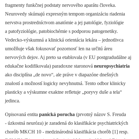
fragmenty funkčnej podstaty nervového aparátu človeka.
Neurovedy skúmajú expresným tempom organizáciu riadenia
nervstva prostredníctvom anatómie a jej patológie, fyziológie
a patofyziológie, patobiochémie s podporou patogenetiky.
Vedecko-výskumná a klinická orientácia lekára –⁠ jednotlivca
umožňuje však fokusovať pozornosť len na určitú áreu
nervových dejov. Aj preto sa etablovala (v EU postgradudálne aj
edukačne kodifikovala) paradoxne staronová
neuropsychiatria
ako disciplína „de novo“, ale práve v diapazóne dnešných
znalostí a možností logicky nevyhnutná. Tento odbor klinicky
plasticky a výskumne exaktne refletuje „poryvy duše a tela“
jedinca.
Opisovaná entita
panická porucha
(prvotný názov S. Freuda
-⁠ úzkostná neuróza) je zaradená do klasifikácie psychiatrických
chorôb MKCH 10 -⁠ medzinárodná klasifikácia chorôb [1] resp.