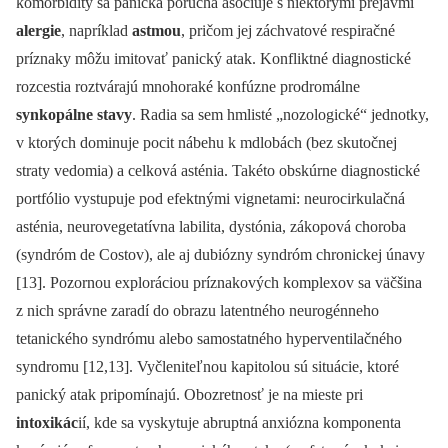
komorbidity sa panická porucha asociuje s niektorými prejavmi
alergie
, napríklad
astmou
, pričom jej záchvatové respiračné
príznaky môžu imitovať panický atak. Konfliktné diagnostické
rozcestia roztvárajú mnohoraké konfúzne prodromálne
synkopálne stavy
. Radia sa sem hmlisté „nozologické“ jednotky,
v ktorých dominuje pocit nábehu k mdlobách (bez skutočnej
straty vedomia) a celková asténia. Takéto obskúrne diagnostické
portfólio vystupuje pod efektnými vignetami: neurocirkulačná
asténia, neurovegetatívna labilita, dystónia, zákopová choroba
(syndróm de Costov), ale aj dubiózny syndróm chronickej únavy
[13]. Pozornou exploráciou príznakových komplexov sa väčšina
z nich správne zaradí do obrazu latentného neurogénneho
tetanického syndrómu alebo samostatného hyperventilačného
syndromu [12,13]. Vyčleniteľnou kapitolou sú situácie, ktoré
panický atak pripomínajú. Obozretnosť je na mieste pri
intoxikác
ií, kde sa vyskytuje abruptná anxiózna komponenta