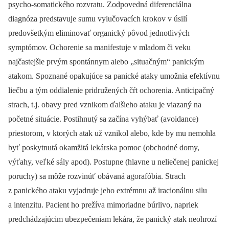
psycho-somatického rozvratu. Zodpovedná diferenciálna
diagnóza predstavuje sumu vylučovacích krokov v úsilí
predovšetkým eliminovať organický pôvod jednotlivých
symptómov. Ochorenie sa manifestuje v mladom či veku
najčastejšie prvým spontánnym alebo „situačným“ panickým
atakom. Spoznané opakujúce sa panické ataky umožnia efektívnu
liečbu a tým oddialenie pridružených čŕt ochorenia. Anticipačný
strach, t.j. obavy pred vznikom ďalšieho ataku je viazaný na
početné situácie. Postihnutý sa začína vyhýbať (avoidance)
priestorom, v ktorých atak už vznikol alebo, kde by mu nemohla
byť poskytnutá okamžitá lekárska pomoc (obchodné domy,
výťahy, veľké sály apod). Postupne (hlavne u neliečenej panickej
poruchy) sa môže rozvinúť obávaná agorafóbia. Strach
z panického ataku vyjadruje jeho extrémnu až iracionálnu silu
a intenzitu. Pacient ho prežíva mimoriadne búrlivo, napriek
predchádzajúcim ubezpečeniam lekára, že panický atak neohrozí