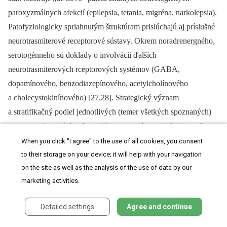
paroxyzmálnych afekcií (epilepsia, tetania, migréna, narkolepsia).
Patofyziologicky spriahnutým štruktúram prislúchajú aj príslušné
neurotrasmiterové receptorové sústavy. Okrem noradrenergného,
serotogénneho sú doklady o involvácii ďalších
neurotrasmiterových rceptorových systémov (GABA,
dopamínového, benzodiazepínového, acetylcholínového
a cholecystokinínového) [27,28]. Strategický význam
a stratifikačný podiel jednotlivých (temer všetkých spoznaných)
neurotrasmiterových substancií v patogenéze panickej poruchy sa
sústredene skúma. Za iniciáciu a prebehnutie panického ataku
When you click "I agree" to the use of all cookies, you consent
však zodpovedajú centrá noradrenergnej a serotogénnej inervácie.
to their storage on your device; it will help with your navigation
on the site as well as the analysis of the use of data by our
Fáza eruptívnej neurotrasmiterovej dysregulácie (excesívna
marketing activities.
opakovaná neurovegatívna búrka), ktorá je patobiochemickou
výstelkou panického ataku v predilečných neuronálnych
Detailed settings
Agree and continue
štruktúrach sa dá u pacienta s panickou poruchou (na rozdiel od