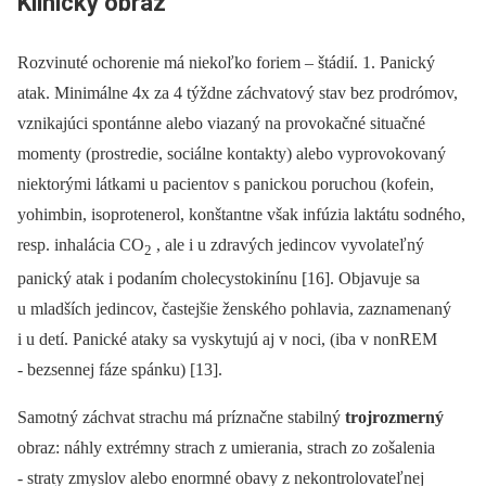
Klinický obraz
Rozvinuté ochorenie má niekoľko foriem –⁠ štádií. 1. Panický
atak. Minimálne 4x za 4 týždne záchvatový stav bez prodrómov,
vznikajúci spontánne alebo viazaný na provokačné situačné
momenty (prostredie, sociálne kontakty) alebo vyprovokovaný
niektorými látkami u pacientov s panickou poruchou (kofein,
yohimbin, isoprotenerol, konštantne však infúzia laktátu sodného,
resp. inhalácia CO
, ale i u zdravých jedincov vyvolateľný
2
panický atak i podaním cholecystokinínu [16]. Objavuje sa
u mladších jedincov, častejšie ženského pohlavia, zaznamenaný
i u detí. Panické ataky sa vyskytujú aj v noci, (iba v nonREM
-⁠ bezsennej fáze spánku) [13].
Samotný záchvat strachu má príznačne stabilný
trojrozmerný
obraz: náhly extrémny strach z umierania, strach zo zošalenia
-⁠ straty zmyslov alebo enormné obavy z nekontrolovateľnej