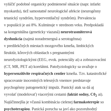
vylúčiť podobné organicky podmienené situácie (napr. infarkt
myokardu), tiež samostatné neurologické afekcie (neurogénny
tetanický syndróm, hyperventilačný syndróm). Prevalencia
v populácii je asi 8%. Kulminuje v strednom veku. Predpokladá
sa kongenitálna (geneticky viazaná)
neurotrasmiterová
dysfunkcia
(najmä noradrenergná a serotogénna)
v predilekčných miestach mozgového kmeňa, limbických
štruktúr, kôrových oblastiach s pregnantnými
neurofyziologickými (EEG, evok. potenciály ai) a zobrazovacími
(CT, MR, PET ai) korelátmi. Patofyziologicky sa uvažuje o
hypersenzitivite respiračných centier
kmeňa. Tzv. katastrofické
spracovanie inocentných telesných vnemov predstavuje
psychogénny patogenetický impulz. Panický atak sa dá aj
vyvolať (modelovať) viacerými cestami (
laktát sodny, C0
ai).
2
Najúčinnejšia je včasná kombinácia cielenej
farmakoterepie
so
psychoterapiou
. Panická porucha sa javí ako pozoruhodný