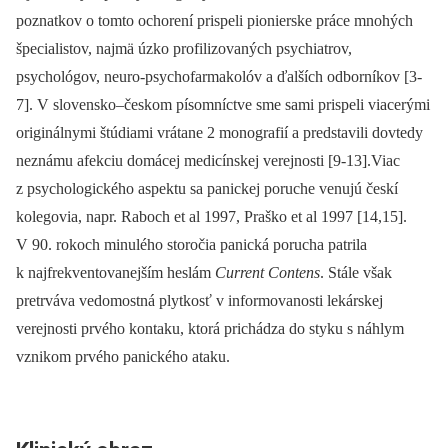
poznatkov o tomto ochorení prispeli pionierske práce mnohých
špecialistov, najmä úzko profilizovaných psychiatrov,
psychológov, neuro-psychofarmakolóv a ďalších odborníkov [3-
7]. V slovensko–českom písomníctve sme sami prispeli viacerými
originálnymi štúdiami vrátane 2 monografií a predstavili dovtedy
neznámu afekciu domácej medicínskej verejnosti [9-13].Viac
z psychologického aspektu sa panickej poruche venujú českí
kolegovia, napr. Raboch et al 1997, Praško et al 1997 [14,15].
V 90. rokoch minulého storočia panická porucha patrila
k najfrekventovanejším heslám
Current Contens
. Stále však
pretrváva vedomostná plytkosť v informovanosti lekárskej
verejnosti prvého kontaku, ktorá prichádza do styku s náhlym
vznikom prvého panického ataku.