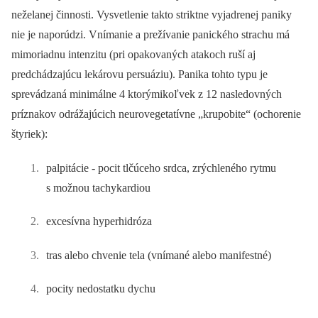
neželanej činnosti. Vysvetlenie takto striktne vyjadrenej paniky
nie je naporúdzi. Vnímanie a prežívanie panického strachu má
mimoriadnu intenzitu (pri opakovaných atakoch ruší aj
predchádzajúcu lekárovu persuáziu). Panika tohto typu je
sprevádzaná minimálne 4 ktorýmikoľvek z 12 nasledovných
príznakov odrážajúcich neurovegetatívne „krupobite“ (ochorenie
štyriek):
palpitácie -⁠ pocit tlčúceho srdca, zrýchleného rytmu
s možnou tachykardiou
excesívna hyperhidróza
tras alebo chvenie tela (vnímané alebo manifestné)
pocity nedostatku dychu