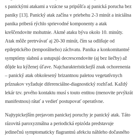
s panickými atakami a vzácne sa pripúšťa aj panická porucha bez
paniky [13]. Panický atak začína v priebehu 2-3 minút a iniciálna
panika priberá rýchlo sprievodné komponenty a atak
kreščendovite mohutnie. Akmé ataku býva okolo 10. minúty.
Atak môže pretrvávať aj 20-30 minút, čím sa odlišuje od
epileptického (temporálneho) záchvatu. Panika a konkomitantné
symptómy slabnú a ustupujú decrescendovite (aj bez liečby) až
dôjde ku kýženej úľave. Najcharakteristickejší znak ochorenenia
–⁠ panický atak obkolesený brizantnou paletou vegetatívnych
príznakov vyžaduje diferenciálne-diagnostický rozhľad. Každý
lekár tzv. prvého kontaktu musí s touto entitou (menovite prvýkrát
manifestnou) rátať a vedieť postupovať operatívne.
Najtypickejším prejavom panickej poruchy je panický atak. Táto
rázovitá paroxyzmálna a periodická epizóda predstavuje
jedinečnú symptomaticky flagrantnú afekciu náhleho dočasného