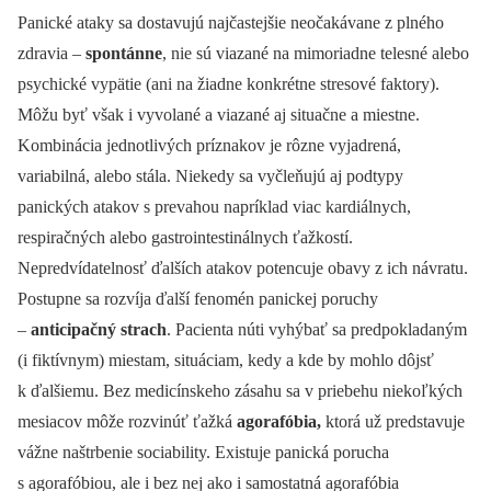
Panické ataky sa dostavujú najčastejšie neočakávane z plného
zdravia –⁠
spontánne
, nie sú viazané na mimoriadne telesné alebo
psychické vypätie (ani na žiadne konkrétne stresové faktory).
Môžu byť však i vyvolané a viazané aj situačne a miestne.
Kombinácia jednotlivých príznakov je rôzne vyjadrená,
variabilná, alebo stála. Niekedy sa vyčleňujú aj podtypy
panických atakov s prevahou napríklad viac kardiálnych,
respiračných alebo gastrointestinálnych ťažkostí.
Nepredvídatelnosť ďalších atakov potencuje obavy z ich návratu.
Postupne sa rozvíja ďalší fenomén panickej poruchy
–⁠
anticipačný strach
. Pacienta núti vyhýbať sa predpokladaným
(i fiktívnym) miestam, situáciam, kedy a kde by mohlo dôjsť
k ďalšiemu. Bez medicínskeho zásahu sa v priebehu niekoľkých
mesiacov môže rozvinúť ťažká
agorafóbia,
ktorá už predstavuje
vážne naštrbenie sociability. Existuje panická porucha
s agorafóbiou, ale i bez nej ako i samostatná agorafóbia