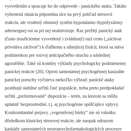
vysvetlením a spracuje ho do odpovede -⁠ panického ataku. Takáto
vyhrotená situácia pripomína síce na prvý pohľad stresovú
reakciu, ale vrodený obranný systém hypotalamo–hypofyzárnej-
adrenergnej osi sa pri nej neaktivizuje. Raz prežitý panický atak
(často insuficientne vysvetlený i zvládnutý) razí cestu („záchvat
privoláva záchvat“) k ďalšiemu a silnejúcej fixácii, ktorá sa stáva
podmienkou pre rozvoj anticipačného strachu a následnej
agorafóbie. Také sú kontúry výklady psychologicky podmienenej
panickej reakcie [26]. Oproti samostatnej psychogénnej kauzalite
panickej poruchy vyčnieva niekoľko výhrad: panické ataky
postihujú stabilne určitú časť populácie, treba preto predpokladať
určitú „preformovanú“ dispozíciu –⁠ terén, na ktorom sa môžu
uplatniť bezprostredné, t.j. aj psychogénne spúšťajúce vplyvy.
Konkomitantné prejavy „vegetatívnej búrky“ nie sú vskutku
dôsledkom klasickej stresovej reakcie, ale naopak odrazom
kaskády samostatných neuropsychofarmakologických procesov