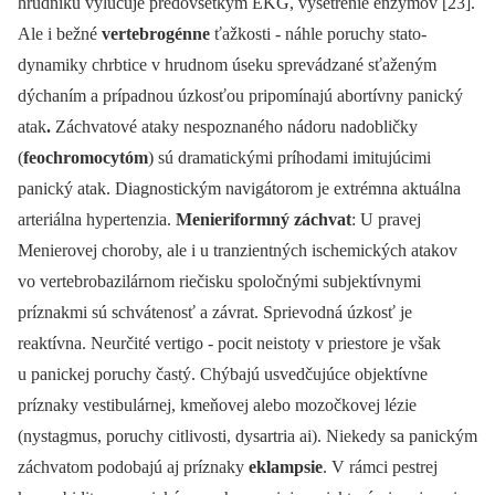
hrudníku vylučuje predovšetkým EKG, vyšetrenie enzýmov [23].
Ale i bežné
vertebrogénne
ťažkosti -⁠ náhle poruchy stato-
dynamiky chrbtice v hrudnom úseku sprevádzané sťaženým
dýchaním a prípadnou úzkosťou pripomínajú abortívny panický
atak
.
Záchvatové ataky nespoznaného nádoru nadobličky
(
feochromocytóm
) sú dramatickými príhodami imitujúcimi
panický atak. Diagnostickým navigátorom je extrémna aktuálna
arteriálna hypertenzia.
Menieriformný záchvat
: U pravej
Menierovej choroby, ale i u tranzientných ischemických atakov
vo vertebrobazilárnom riečisku spoločnými subjektívnymi
príznakmi sú schvátenosť a závrat. Sprievodná úzkosť je
reaktívna. Neurčité vertigo -⁠ pocit neistoty v priestore je však
u panickej poruchy častý. Chýbajú usvedčujúce objektívne
príznaky vestibulárnej, kmeňovej alebo mozočkovej lézie
(nystagmus, poruchy citlivosti, dysartria ai). Niekedy sa panickým
záchvatom podobajú aj príznaky
eklampsie
. V rámci pestrej