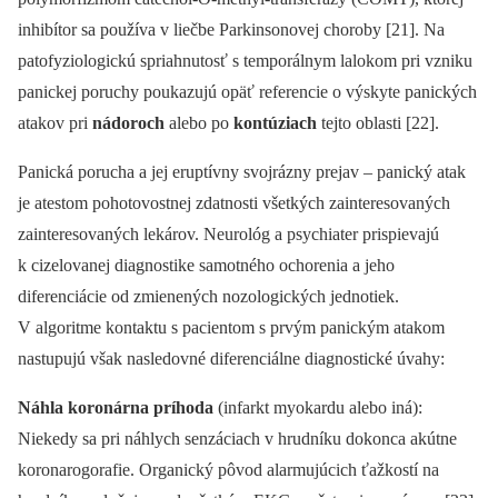
inhibítor sa používa v liečbe Parkinsonovej choroby [21]. Na
patofyziologickú spriahnutosť s temporálnym lalokom pri vzniku
panickej poruchy poukazujú opäť referencie o výskyte panických
atakov pri
nádoroch
alebo po
kontúziach
tejto oblasti [22].
Panická porucha a jej eruptívny svojrázny prejav –⁠ panický atak
je atestom pohotovostnej zdatnosti všetkých zainteresovaných
zainteresovaných lekárov. Neurológ a psychiater prispievajú
k cizelovanej diagnostike samotného ochorenia a jeho
diferenciácie od zmienených nozologických jednotiek.
V algoritme kontaktu s pacientom s prvým panickým atakom
nastupujú však nasledovné diferenciálne diagnostické úvahy:
Náhla koronárna príhoda
(infarkt myokardu alebo iná):
Niekedy sa pri náhlych senzáciach v hrudníku dokonca akútne
koronarogorafie. Organický pôvod alarmujúcich ťažkostí na