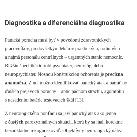
Diagnostika a diferenciálna diagnostika
Panická porucha musí byť v povedomí zdravotníckych
pracovníkov, predovšetkým lekárov praktických, rodinných
a najmä personálu centrálnych –⁠ urgentných staníc nemocníc.
Bližšiu špecifikáciu robí psychiater, neurológ alebo
neuropsychiater. Nosnou konštrukciou ochorenia je
precízna
anamnéza
. Z nej možno identifikovať panický atak a pátrať po
ďalších prejavoch poruchy –⁠ anticipačnom strachu, agorafóbii
s nasadením batérie testovacích škál [13].
Z neurologického pohľadu sa javí panický atak ako jedna
z
častých
paroxyzmálnych situácií, ktorá by sa mali korektne
bezodkladne rekognoskovať. Objektívny neurologický nález