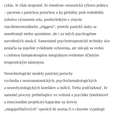
cyklu. Je však nesporné, že emotívne–senzorická výbava jedinca
–⁠ pacienta s panickou poruchou a jej globálny prah reaktibility
zohráva významnú rolu, predovšetkým v zmysle
viacdimenzionálneho „triggeru“, pretože panické ataky sa
manifestujú nielen spontánne, ale i za istých psychogénne
navodených situácií. Samostatné psychoterapeutické techniky síce
nestačia na úspešné zvládnutie ochorenia, ale stávajú sa vedno
s cielenou farmakoterapiou integrálnym evidentne účinným
terapeutickým nástrojom.
Neurobiologické modely panickej poruchy
vychodia z neuroanatomických, psychofarmakologických
a neurofyziologických korelátov a indícií. Treba podčiarknuť, že
samotné procesy prebiehajúce vo vedomí a psychike (intelektové
a emocionálne projekcie) kapacitne na úrovni
„megapočítačových“ operácií de norma či v chorobe vyjadrujú