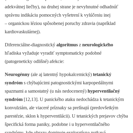
adekvátnej liečby), na druhej strane je nevyhnutné odhadnúť
správnu indikáciu pomocných vyšetrení k vylúčeniu inej
–⁠ organickou léziou spôsobenej poruchy zdravia (napríklad
kardiovaskulárnej).
Diferenciálne-diagnostický
algoritmus
z
neurologického
hľadiska vyžaduje vyradiť symptomaticky podobné
(patogeneticky odlišné) afekcie:
Neurogénny
(ale aj latentný hypokalcemický)
tetanický
syndróm
s chýbajúcimi patognostickými karpopedálnymi
spazmami a samostatný (u nás nedocenený)
hyperventilačný
syndróm
[12,13]. U panického ataku nedochádza k tetanickým
konvulziám, ale viaceré príznaky sa prelínajú (predovšetkým
parestézie, sklon k hyperventilácii). U tetanických prejavov chýba
špecifická forma paniky, podobne i u hyperventilačného
syndrómu, kde obrazu dominuje exploratívna nutkavá