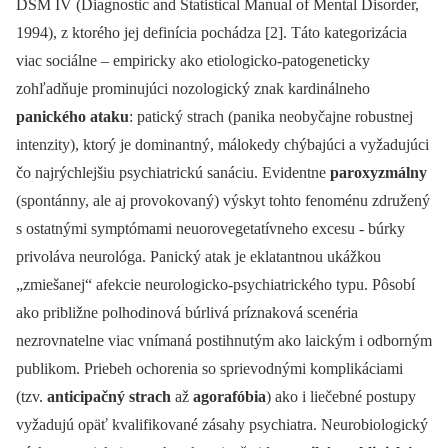
DSM IV (Diagnostic and Statistical Manual of Mental Disorder,
1994), z ktorého jej definícia pochádza [2]. Táto kategorizácia
viac sociálne –⁠ empiricky ako etiologicko-patogeneticky
zohľadňuje prominujúci nozologický znak kardinálneho
panického ataku
: patický strach (panika neobyčajne robustnej
intenzity), ktorý je dominantný, málokedy chýbajúci a vyžadujúci
čo najrýchlejšiu psychiatrickú sanáciu. Evidentne
paroxyzmálny
(spontánny, ale aj provokovaný) výskyt tohto fenoménu združený
s ostatnými symptómami neuorovegetatívneho excesu -⁠ búrky
privoláva neurológa. Panický atak je eklatantnou ukážkou
„zmiešanej“ afekcie neurologicko-psychiatrického typu. Pôsobí
ako približne polhodinová búrlivá príznaková scenéria
nezrovnatelne viac vnímaná postihnutým ako laickým i odborným
publikom. Priebeh ochorenia so sprievodnými komplikáciami
(tzv.
anticipačný strach
až
agorafóbia
) ako i liečebné postupy
vyžadujú opäť kvalifikované zásahy psychiatra. Neurobiologický