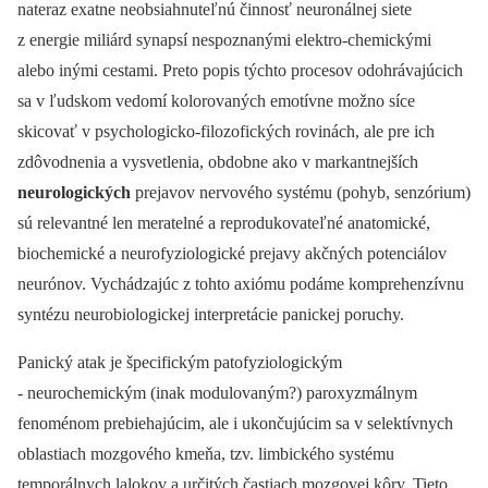
nateraz exatne neobsiahnuteľnú činnosť neuronálnej siete
z energie miliárd synapsí nespoznanými elektro-chemickými
alebo inými cestami. Preto popis týchto procesov odohrávajúcich
sa v ľudskom vedomí kolorovaných emotívne možno síce
skicovať v psychologicko-filozofických rovinách, ale pre ich
zdôvodnenia a vysvetlenia, obdobne ako v markantnejších
neurologických
prejavov nervového systému (pohyb, senzórium)
sú relevantné len meratelné a reprodukovateľné anatomické,
biochemické a neurofyziologické prejavy akčných potenciálov
neurónov. Vychádzajúc z tohto axiómu podáme komprehenzívnu
syntézu neurobiologickej interpretácie panickej poruchy.
Panický atak je špecifickým patofyziologickým
-⁠ neurochemickým (inak modulovaným?) paroxyzmálnym
fenoménom prebiehajúcim, ale i ukončujúcim sa v selektívnych
oblastiach mozgového kmeňa, tzv. limbického systému
temporálnych lalokov a určitých častiach mozgovej kôry. Tieto