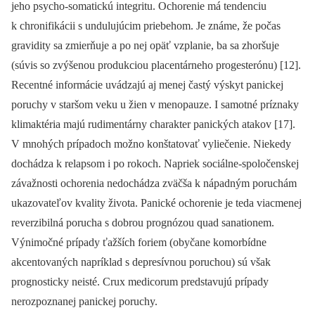
jeho psycho-somatickú integritu. Ochorenie má tendenciu
k chronifikácii s undulujúcim priebehom. Je známe, že počas
gravidity sa zmierňuje a po nej opäť vzplanie, ba sa zhoršuje
(súvis so zvýšenou produkciou placentárneho progesterónu) [12].
Recentné informácie uvádzajú aj menej častý výskyt panickej
poruchy v staršom veku u žien v menopauze. I samotné príznaky
klimaktéria majú rudimentárny charakter panických atakov [17].
V mnohých prípadoch možno konštatovať vyliečenie. Niekedy
dochádza k relapsom i po rokoch. Napriek sociálne-spoločenskej
závažnosti ochorenia nedochádza zväčša k nápadným poruchám
ukazovateľov kvality života. Panické ochorenie je teda viacmenej
reverzibilná porucha s dobrou prognózou quad sanationem.
Výnimočné prípady ťažších foriem (obyčane komorbídne
akcentovaných napríklad s depresívnou poruchou) sú však
prognosticky neisté. Crux medicorum predstavujú prípady
nerozpoznanej panickej poruchy.