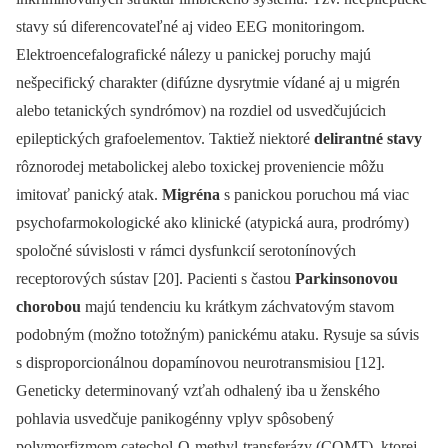
stavy sú diferencovateľné aj video EEG monitoringom.
Elektroencefalografické nálezy u panickej poruchy majú
nešpecifický charakter (difúzne dysrytmie vídané aj u migrén
alebo tetanických syndrómov) na rozdiel od usvedčujúcich
epileptických grafoelementov. Taktiež niektoré
delirantné stavy
rôznorodej metabolickej alebo toxickej proveniencie môžu
imitovať panický atak.
Migréna
s panickou poruchou má viac
psychofarmokologické ako klinické (atypická aura, prodrómy)
spoločné súvislosti v rámci dysfunkcií serotonínových
receptorových sústav [20]. Pacienti s častou
Parkinsonovou
chorobou
majú tendenciu ku krátkym záchvatovým stavom
podobným (možno totožným) panickému ataku. Rysuje sa súvis
s disproporcionálnou dopamínovou neurotransmisiou [12].
Geneticky determinovaný vzťah odhalený iba u ženského
pohlavia usvedčuje panikogénny vplyv spôsobený
polymorfizmom catechol-O-methyl-transferázy (COMT), ktorej