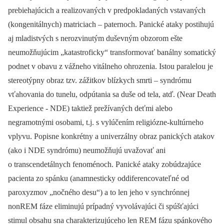
prebiehajúcich a realizovaných v predpokladaných vstavaných
(kongenitálnych) matriciach –⁠ paternoch. Panické ataky postihujú
aj mladistvých s nerozvinutým duševným obzorom ešte
neumožňujúcim „katastroficky“ transformovať banálny somatický
podnet v obavu z vážneho vitálneho ohrozenia. Istou paralelou je
stereotýpny obraz tzv. zážitkov blízkych smrti –⁠ syndrómu
vťahovania do tunelu, odpútania sa duše od tela, atď. (Near Death
Experience -⁠ NDE) taktiež prežívaných deťmi alebo
negramotnými osobami, t.j. s vylúčením religiózne-kultúrneho
vplyvu. Popisne konkrétny a univerzálny obraz panických atakov
(ako i NDE syndrómu) neumožňujú uvažovať ani
o transcendetálnych fenoménoch. Panické ataky zobúdzajúce
pacienta zo spánku (anamnesticky oddiferencovateľné od
paroxyzmov „nočného desu“) a to len jeho v synchrónnej
nonREM fáze eliminujú prípadný vyvolávajúci či spúšťajúci
stimul obsahu sna charakterizujúceho len REM fázu spánkového