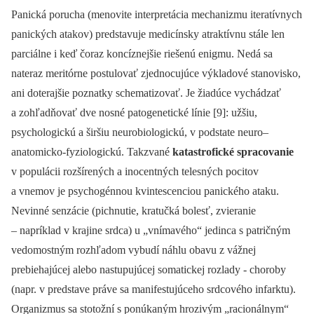
Panická porucha (menovite interpretácia mechanizmu iteratívnych
panických atakov) predstavuje medicínsky atraktívnu stále len
parciálne i keď čoraz koncíznejšie riešenú enigmu. Nedá sa
nateraz meritórne postulovať zjednocujúce výkladové stanovisko,
ani doterajšie poznatky schematizovať. Je žiadúce vychádzať
a zohľadňovať dve nosné patogenetické línie [9]: užšiu,
psychologickú a širšiu neurobiologickú, v podstate neuro–
anatomicko-fyziologickú. Takzvané
katastrofické spracovanie
v populácii rozšírených a inocentných telesných pocitov
a vnemov je psychogénnou kvintescenciou panického ataku.
Nevinné senzácie (pichnutie, kratučká bolesť, zvieranie
–⁠ napríklad v krajine srdca) u „vnímavého“ jedinca s patričným
vedomostným rozhľadom vybudí náhlu obavu z vážnej
prebiehajúcej alebo nastupujúcej somatickej rozlady -⁠ choroby
(napr. v predstave práve sa manifestujúceho srdcového infarktu).
Organizmus sa stotožní s ponúkaným hrozivým „racionálnym“