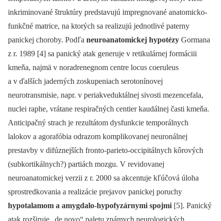
inkriminované štruktúry predstavujú impregnované anatomicko-
funkčné matrice, na ktorých sa realizujú jednotlivé paterny
panickej choroby. Podľa
neuroanatomickej hypotézy
Gormana
z r. 1989 [4] sa panický atak generuje v retikulárnej formáciii
kmeňa, najmä v noradrenegnom centre locus coeruleus
a v ďalších jaderných zoskupeniach serotonínovej
neurotransmisie, napr. v periakveduktálnej sivosti mezencefala,
nuclei raphe, vrátane respiračných centier kaudálnej časti kmeňa.
Anticipačný strach je rezultátom dysfunkcie temporálnych
lalokov a agorafóbia odrazom komplikovanej neuronálnej
prestavby v difúznejších fronto-parieto-occipitálnych kôrových
(subkortikálnych?) partiách mozgu. V revidovanej
neuroanatomickej verzii z r. 2000 sa akcentuje kľúčová úloha
sprostredkovania a realizácie prejavov panickej poruchy
hypotalamom a amygdalo-hypofyzárnymi spojmi
[5]. Panický
atak rozširuje „de novo“ paletu známych neurologických