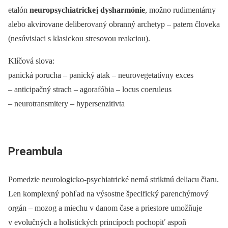
etalón
neuropsychiatrickej dysharmónie
, možno rudimentárny
alebo akvirovane deliberovaný obranný archetyp –⁠ patern človeka
(nesúvisiaci s klasickou stresovou reakciou).
Klíčová slova:
panická porucha –⁠ panický atak –⁠ neurovegetatívny exces
–⁠ anticipačný strach –⁠ agorafóbia –⁠ locus coeruleus
–⁠ neurotransmitery –⁠ hypersenzitivta
Preambula
Pomedzie neurologicko-psychiatrické nemá striktnú deliacu čiaru.
Len komplexný pohľad na výsostne špecifický parenchýmový
orgán –⁠ mozog a miechu v danom čase a priestore umožňuje
v evolučných a holistických princípoch pochopiť aspoň