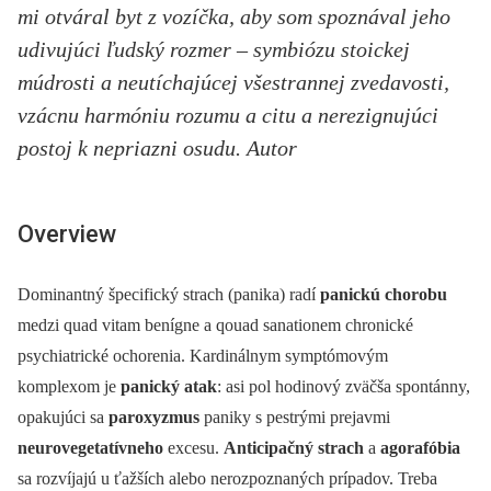
mi otváral byt z vozíčka, aby som spoznával jeho
udivujúci ľudský rozmer – symbiózu stoickej
múdrosti a neutíchajúcej všestrannej zvedavosti,
vzácnu harmóniu rozumu a citu a nerezignujúci
postoj k nepriazni osudu. Autor
Overview
Dominantný špecifický strach (panika) radí
panickú chorobu
medzi quad vitam benígne a qouad sanationem chronické
psychiatrické ochorenia. Kardinálnym symptómovým
komplexom je
panický atak
: asi pol hodinový zväčša spontánny,
opakujúci sa
paroxyzmus
paniky s pestrými prejavmi
neurovegetatívneho
excesu.
Anticipačný strach
a
agorafóbia
sa rozvíjajú u ťažších alebo nerozpoznaných prípadov. Treba