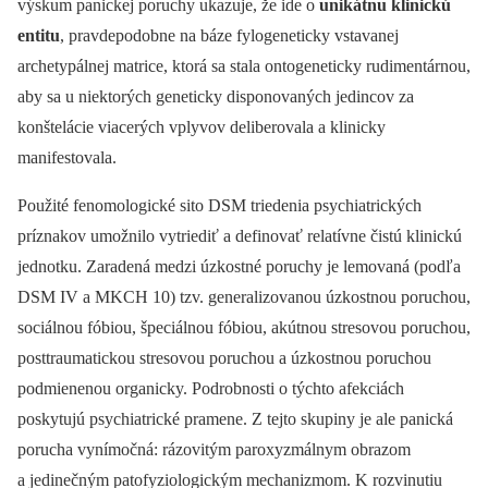
výskum panickej poruchy ukazuje, že ide o
unikátnu klinickú
entitu
, pravdepodobne na báze fylogeneticky vstavanej
archetypálnej matrice, ktorá sa stala ontogeneticky rudimentárnou,
aby sa u niektorých geneticky disponovaných jedincov za
konštelácie viacerých vplyvov deliberovala a klinicky
manifestovala.
Použité fenomologické sito DSM triedenia psychiatrických
príznakov umožnilo vytriediť a definovať relatívne čistú klinickú
jednotku. Zaradená medzi úzkostné poruchy je lemovaná (podľa
DSM IV a MKCH 10) tzv. generalizovanou úzkostnou poruchou,
sociálnou fóbiou, špeciálnou fóbiou, akútnou stresovou poruchou,
posttraumatickou stresovou poruchou a úzkostnou poruchou
podmienenou organicky. Podrobnosti o týchto afekciách
poskytujú psychiatrické pramene. Z tejto skupiny je ale panická
porucha vynímočná: rázovitým paroxyzmálnym obrazom
a jedinečným patofyziologickým mechanizmom. K rozvinutiu