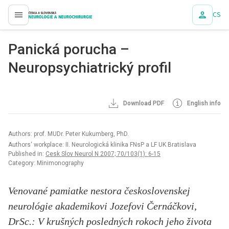
CS
proLékaře.cz
Panická porucha –
Neuropsychiatrický profil
Download PDF
English info
Authors: prof. MUDr. Peter Kukumberg, PhD.
Authors‘ workplace: II. Neurologická klinika FNsP a LF UK Bratislava
Published in:
Cesk Slov Neurol N 2007; 70/103(1): 6-15
Category: Minimonography
Venované pamiatke nestora československej
neurológie akademikovi Jozefovi Černáčkovi,
DrSc.: V krušných posledných rokoch jeho života