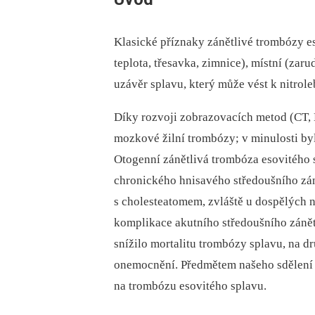
Klasické příznaky zánětlivé trombózy es
teplota, třesavka, zimnice), místní (zar
uzávěr splavu, který může vést k nitrole
Díky rozvoji zobrazovacích metod (CT, 
mozkové žilní trombózy; v minulosti by
Otogenní zánětlivá trombóza esovitého
chronického hnisavého středoušního zán
s cholesteatomem, zvláště u dospělých n
komplikace akutního středoušního zánět
snížilo mortalitu trombózy splavu, na d
onemocnění. Předmětem našeho sdělení j
na trombózu esovitého splavu.