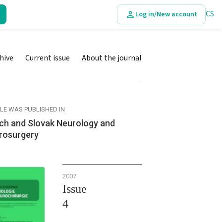
CS
Log in/New account
hive
Current issue
About the journal
CLE WAS PUBLISHED IN
ch and Slovak Neurology and
rosurgery
2007
Issue
4