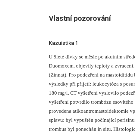
Vlastní pozorování
Kazuistika 1
U 5leté dívky se měsíc po akutním stře
Duomoxem, objevily teploty a zvracení. 
(Zinnat). Pro podezření na mastoiditidu 
výsledky při přijetí: leukocytóza s pos
180 mg/l. CT vyšetření vyslovilo podezř
vyšetření potvrdilo trombózu esovitého s
provedena atikoantromastoidektomie vpr
splavu; byl vypuštěn počínající perisin
trombus byl ponechán in situ. Histologi