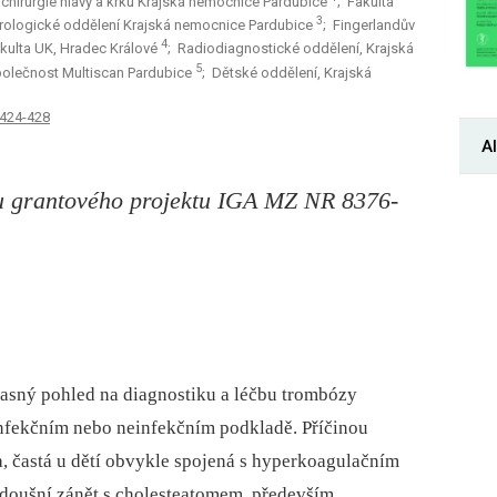
a chirurgie hlavy a krku Krajská nemocnice Pardubice
; Fakulta
3
rologické oddělení Krajská nemocnice Pardubice
; Fingerlandův
4
akulta UK, Hradec Králové
; Radiodiagnostické oddělení, Krajská
5
polečnost Multiscan Pardubice
; Dětské oddělení, Krajská
 424-428
Al
u grantového projektu IGA MZ NR 8376-
asný pohled na diagnostiku a léčbu trombózy
infekčním nebo neinfekčním podkladě. Příčinou
a, častá u dětí obvykle spojená s hyperkoagulačním
doušní zánět s cholesteatomem, především