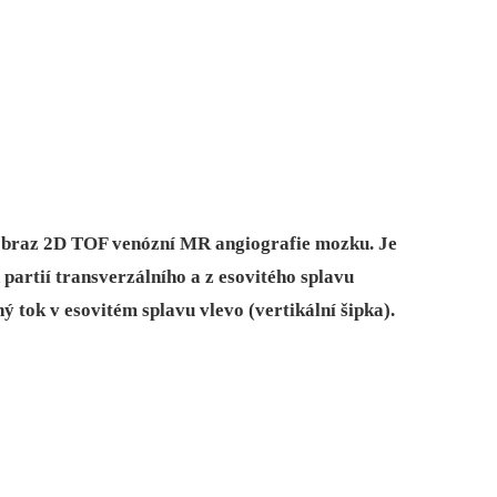
 obraz 2D TOF venózní MR angiografie mozku. Je
 partií transverzálního a z esovitého splavu
ý tok v esovitém splavu vlevo (vertikální šipka).