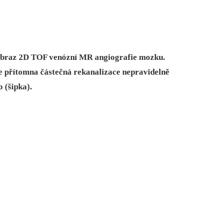
 obraz 2D TOF venózní MR angiografie mozku.
Je přítomna částečná rekanalizace nepravidelně
 (šipka).