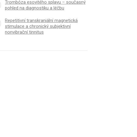
Trombóza esovitého splavu – současný
pohled na diagnostiku a léčbu
Repetitivní transkraniální magnetická
stimulace a chronický subjektivní
nonvibrační tinnitus