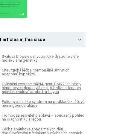
l articles in this issue
Svalová biopsie u myotonické dystrofie v éře
molekulární genetiky
Chirurgická léčba hormonálně aktivních
adenomů hypofýzy
Ovlivnění exprese mRNA genu SMN2 inhibitory
histonových deacetyláz a jejich vliv na fenotyp
spinální svalové atrofie I. a II. typu
Poliomyelitis-like syndrom na podkladě klíšťové
meningoencefalitidy
Trombóza esovitého splavu – současný pohled
na diagnostiku a léčbu
Léčba spánkové apnoe malých dětí
dvojúrovňovým přetlakem v dýchacích cestách