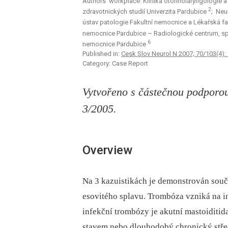
Authors‘ workplace: Klinika otorinolaryngologie 
2
zdravotnických studií Univerzita Pardubice
; Neu
ústav patologie Fakultní nemocnice a Lékařská f
nemocnice Pardubice – Radiologické centrum, s
6
nemocnice Pardubice
Published in:
Cesk Slov Neurol N 2007; 70/103(4):
Category: Case Report
Vytvořeno s částečnou podporo
3/2005.
Overview
Na 3 kazuistikách je demonstrován souč
esovitého splavu. Trombóza vzniká na 
infekční trombózy je akutní mastoiditid
stavem nebo dlouhodobý chronický stře