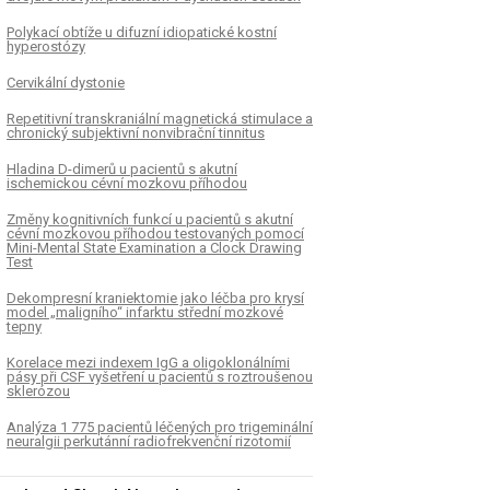
Polykací obtíže u difuzní idiopatické kostní
hyperostózy
Cervikální dystonie
Repetitivní transkraniální magnetická stimulace a
chronický subjektivní nonvibrační tinnitus
Hladina D-dimerů u pacientů s akutní
ischemickou cévní mozkovu příhodou
Změny kognitivních funkcí u pacientů s akutní
cévní mozkovou příhodou testovaných pomocí
Mini-Mental State Examination a Clock Drawing
Test
Dekompresní kraniektomie jako léčba pro krysí
model „maligního“ infarktu střední mozkové
tepny
Korelace mezi indexem IgG a oligoklonálními
pásy při CSF vyšetření u pacientů s roztroušenou
sklerózou
Analýza 1 775 pacientů léčených pro trigeminální
neuralgii perkutánní radiofrekvenční rizotomií