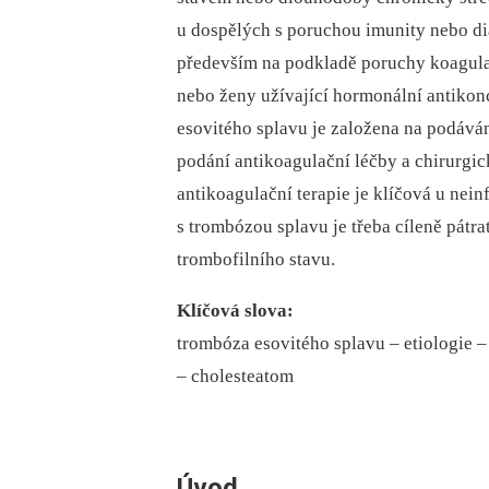
u dospělých s poruchou imunity nebo di
především na podkladě poruchy koagulac
nebo ženy užívající hormonální antikon
esovitého splavu je založena na podáván
podání antikoagulační léčby a chirurgi
antikoagulační terapie je klíčová u ne
s trombózou splavu je třeba cíleně pátr
trombofilního stavu.
Klíčová slova:
trombóza esovitého splavu –⁠ etiologie –⁠ 
–⁠ cholesteatom
Úvod