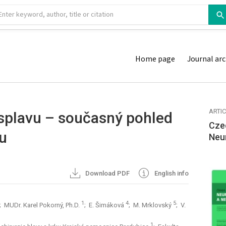
Home page
Journal arc
ARTI
splavu – současný pohled
Cze
bu
Neu
Download PDF
English info
1
4
5
; MUDr. Karel Pokorný, Ph.D.
; E. Šimáková
; M. Mrklovský
; V.
1