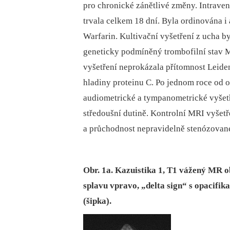
pro chronické zánětlivé změny. Intraven
trvala celkem 18 dní. Byla ordinována i
Warfarin. Kultivační vyšetření z ucha by
geneticky podmíněný trombofilní stav 
vyšetření neprokázala přítomnost Leiden
hladiny proteinu C. Po jednom roce od 
audiometrické a tympanometrické vyšetř
středoušní dutině. Kontrolní MRI vyšetř
a průchodnost nepravidelně stenózované
Obr. 1a. Kazuistika 1, T1 vážený MR o
splavu vpravo, „delta sign“ s opacifi
(šipka).