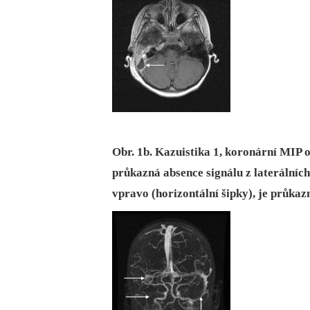
Obr. 1b. Kazuistika 1, koronární MIP
průkazná absence signálu z laterálních
vpravo (horizontální šipky), je průkazn