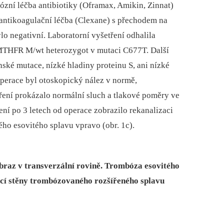
ózní léčba antibiotiky (Oframax, Amikin, Zinnat)
 antikoagulační léčba (Clexane) s přechodem na
lo negativní. Laboratorní vyšetření odhalila
MTHFR M/wt heterozygot v mutaci C677T. Další
ské mutace, nízké hladiny proteinu S, ani nízké
operace byl otoskopický nález v normě,
ení prokázalo normální sluch a tlakové poměry ve
ení po 3 letech od operace zobrazilo rekanalizaci
ho esovitého splavu vpravo (obr. 1c).
braz v transverzální rovině. Trombóza esovitého
kací stěny trombózovaného rozšířeného splavu