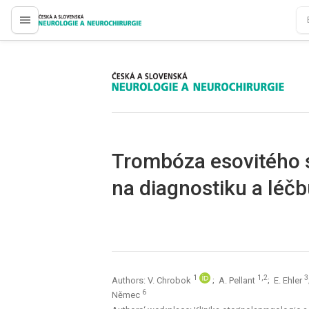
proLékaře.cz
proLékaře.cz
Trombóza esovitého 
na diagnostiku a léč
1
1,2
3
Authors: V. Chrobok
; A. Pellant
; E. Ehler
6
Němec