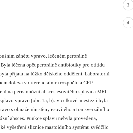
doušním zánětu vpravo, léčeném perorálně
Byla léčena opět perorálně antibiotiky pro otitidu
byla přijata na lůžko dětského oddělení. Laboratorní
unem doleva v diferenciálním rozpočtu a CRP
ení na perisinuózní absces esovitého splavu a MRI
plavu vpravo (obr. 1a, b). V celkové anestezii byla
avo s obnažením stěny esovitého a transverzálního
uózní absces. Punkce splavu nebyla provedena,
cké vyšetření sliznice mastoidního systému svědčilo