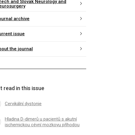
zech and Slovak Neurology and
eurosurgery
ournal archive
urrent issue
bout the journal
 read in this issue
Cervikální dystonie
Hladina D-dimerů u pacientů s akutní
ischemickou cévní mozkovu příhodou