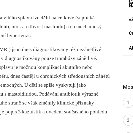
C
N
ovitého splavu lze dělit na celkové (septická
J
udnutí, otok a citlivost mastoidu) a na mechanický
C
bní hypertenzi.
A
MRI) jsou dnes diagnostikovány též nezánětlivé
ly diagnostikovány pouze trombózy zánětlivé.
 splavu je možnou komplikací akutního nebo
ětu, dnes častěji u chronických středoušních zánětů
emocných. U dětí se spíše vyskytují jako
Most
u s mastoiditidou. Podávání antibiotik výrazně
ruhé straně se však změnily klinické příznaky
e popis 3 kazuistik a uvedení současného pohledu