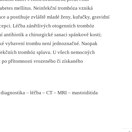
abetes mellitus. Neinfekční trombóza vzniká
e a postihuje zvláště mladé ženy, kuřačky, gravidní
cepci. Léčba zánětlivých otogenních trombóz
í antibiotik a chirurgické sanaci spánkové kosti;
cké vybavení trombu není jednoznačné. Naopak
infekčních trombóz splavu. U všech nemocných
at po přítomnosti vrozeného či získaného
diagnostika –⁠ léčba –⁠ CT –⁠ MRI –⁠ mastoiditida