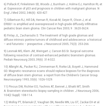
6) Pollack IF, Finkelstein SD, Woods J, Burnham J, Holme EJ, Hamilton RL et
al. Expression of p53 and prognosis in children with malignant gliomas. N
Engl J Med 2002; 346(6): 420-427.
7) Gilbertson RJ, Hill DA, Hernan R, Kocak M, Geyer R, Olson J, et al.
ERBB1 is amplified and overexpressed in high-grade diffusely infiltrative
pediatric brain stem glioma. Clin Cancer Res 2003; 9 : 3620-3624.
8) Finlay JL, Zacharoulis S. The treatment of high grade gliomas and
diffuse intrinsic pontine tumors of childhood and adolescence: a historical
–⁠ and futuristic –⁠ prespective. J Neurooncol 2005; 75(3): 253-266.
9) Lesniak MS, Klem JM, Weingart J, Carson BS Sr. Surgical outcome
following resection of contrast-enhanced pediatric brainstem gliomas.
Pediatr Neurosurg 2003; 39(6): 314-322.
10) Albright AL, Packer RJ, Zimmerman R, Rorke LB, Boyett J, Hammond
GD. Magnetic resonance scans should replace biopsies for the diagnosis
of diffuse brain stem gliomas: a report from the Children’s Cancer Group.
Neurosurgery 1993; 33(6): 1026-1029.
11) Pincus DW, Richter EO, Yachnis AT, Bennet J, Bhatti MT, Smith
A. Brainstem stereotactic biopsy sampling in children. J Neurosurg 2006;
104(2 Suppl): 108-114.
12) Molloy PT, Bilaniuk LT, Vaughan SN, Needle MN, Liu GT, Zackai EH et al.