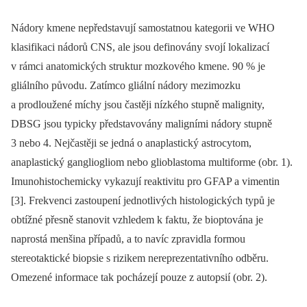
Nádory kmene nepředstavují samostatnou kategorii ve WHO
klasifikaci nádorů CNS, ale jsou definovány svojí lokalizací
v rámci anatomických struktur mozkového kmene. 90 % je
gliálního původu. Zatímco gliální nádory mezimozku
a prodloužené míchy jsou častěji nízkého stupně malignity,
DBSG jsou typicky představovány maligními nádory stupně
3 nebo 4. Nejčastěji se jedná o anaplastický astrocytom,
anaplastický gangliogliom nebo glioblastoma multiforme (obr. 1).
Imunohistochemicky vykazují reaktivitu pro GFAP a vimentin
[3]. Frekvenci zastoupení jednotlivých histologických typů je
obtížné přesně stanovit vzhledem k faktu, že bioptována je
naprostá menšina případů, a to navíc zpravidla formou
stereotaktické biopsie s rizikem nereprezentativního odběru.
Omezené informace tak pocházejí pouze z autopsií (obr. 2).