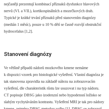
nejčastěji prezentují kombinací příznaků dysfunkce hlavových
nervů (VI. a VII.), kortikospinálních a mozečkových drah.
Typické je krátké trvání příznaků před stanovením diagnózy
(medián 1 měsíc), pouze u 10 % dětí se časně rozvíjí obstrukční
hydrocefalus [1,2].
Stanovení diagnózy
Ve většině případů nádorů mozkového kmene nemáme
k dispozici vzorek pro histologické vyšetření. Vlastní diagnóza je
tak stanovena zpravidla na základě nálezu na zobrazovacím
vyšetření, dle charakteristik růstu lze usuzovat i na typ nádoru.
CT popisuje DBSG jako izodenzní nebo hypodensní ložisko se
slabým vychytáváním kontrastu. Vyšetření MRI je tak pro nádory
kmene, zejména DBSG metodou volby [1]. DBSG se zobrazují