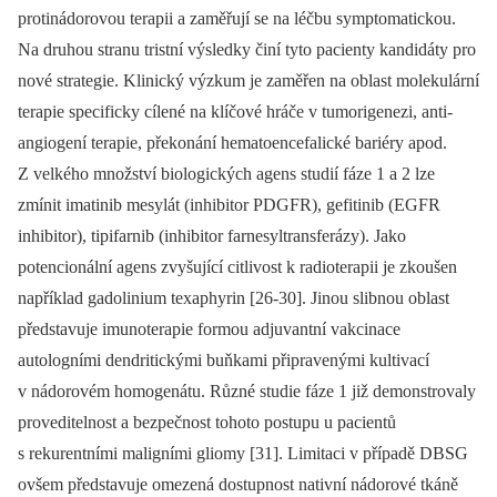
protinádorovou terapii a zaměřují se na léčbu symptomatickou.
Na druhou stranu tristní výsledky činí tyto pacienty kandidáty pro
nové strategie. Klinický výzkum je zaměřen na oblast molekulární
terapie specificky cílené na klíčové hráče v tumorigenezi, anti-
angiogení terapie, překonání hematoencefalické bariéry apod.
Z velkého množství biologických agens studií fáze 1 a 2 lze
zmínit imatinib mesylát (inhibitor PDGFR), gefitinib (EGFR
inhibitor), tipifarnib (inhibitor farnesyltransferázy). Jako
potencionální agens zvyšující citlivost k radioterapii je zkoušen
například gadolinium texaphyrin [26-30]. Jinou slibnou oblast
představuje imunoterapie formou adjuvantní vakcinace
autologními dendritickými buňkami připravenými kultivací
v nádorovém homogenátu. Různé studie fáze 1 již demonstrovaly
proveditelnost a bezpečnost tohoto postupu u pacientů
s rekurentními maligními gliomy [31]. Limitaci v případě DBSG
ovšem představuje omezená dostupnost nativní nádorové tkáně