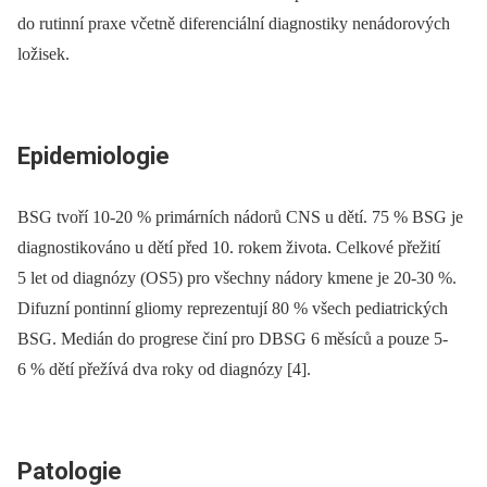
do rutinní praxe včetně diferenciální diagnostiky nenádorových
ložisek.
Epidemiologie
BSG tvoří 10-20 % primárních nádorů CNS u dětí. 75 % BSG je
diagnostikováno u dětí před 10. rokem života. Celkové přežití
5 let od diagnózy (OS5) pro všechny nádory kmene je 20-30 %.
Difuzní pontinní gliomy reprezentují 80 % všech pediatrických
BSG. Medián do progrese činí pro DBSG 6 měsíců a pouze 5-
6 % dětí přežívá dva roky od diagnózy [4].
Patologie