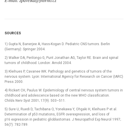
E-mail: zpavelka@fnbrno.cz
SOURCES
1) Gupta N, Banerjee A, Hass-Kogan D. Pediatric CNS tumors. Berlin
(Germany): Springer 2004.
2) Walker DA, Perilongo G, Punt Jonathan AG, Taylor RE. Brain and spinal
tumors of childhood. London: Arnold 2004.
3) Kleihues P, Cavanee WK. Pathology and genetics of tumors of the
nervous system. Lyon: International Agency for Research on Cancer (IARC)
Press 2000.
4) Rickert CH, Paulus W. Epidemiology of central nervous system tumors in
childhood and adolescence based on the new WHO classification.
Childs Nerv Syst 2001; 17(9): 503–511.
5) Sure U, Ruedi D, Tachibana O, Yonekawa Y, Ohgaki H, Kleihues P et al.
Determination of p53 mutations, EGFR overexpression, and loss of
p16 expression in pediatric glioblastomas. J Neuropathol Exp Neurol 1997;
56(7): 782-789.