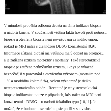
V minulosti proběhla odborná debata na téma indikace biopsie
u nádorů kmene. V současnosti většina faktů hovoří proti nutnosti
biopsie a otevřená biopsie není považována za indikovanou,
pokud je MRI nález s diagnózou DBSG konzistentní [8,9].
Informace získaná biopsií má většinou malý dopad na prognózu
a je zatížena rizikem morbidity i mortality. Také stereotaktická
biopsie je zatížena neúměrným rizikem, i když je výrazně
bezpečnější v porovnání s otevřeným výkonem (mortalita pod
1 % a morbidita kolem 6 %), ovšem významné je riziko
nereprezentativního odběru. Recentně je tedy stereotaktická
biopsie indikována pouze v případech, kdy nález na MRI není
konzistentní s DBSG –⁠ u nádorů fokálního typu [10,11]. Je
možné, že v budoucnu se role biopsie posílí v souvislosti