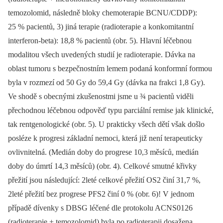
temozolomid, následně bloky chemoterapie BCNU/CDDP):
25 % pacientů, 3) jiná terapie (radioterapie a konkomitantní
interferon-beta): 18,8 % pacientů (obr. 5). Hlavní léčebnou
modalitou všech uvedených studií je radioterapie. Dávka na
oblast tumoru s bezpečnostním lemem podaná konformní formou
byla v rozmezí od 50 Gy do 59,4 Gy (dávka na frakci 1,8 Gy).
Ve shodě s obecnými zkušenostmi jsme u ¾ pacientů viděli
přechodnou léčebnou odpověď typu parciální remise jak klinické,
tak rentgenologické (obr. 5). U prakticky všech dětí však došlo
posléze k progresi základní nemoci, která již není terapeuticky
ovlivnitelná. (Medián doby do progrese 10,3 měsíců, medián
doby do úmrtí 14,3 měsíců) (obr. 4). Celkové smutné křivky
přežití jsou následující: 2leté celkové přežití OS2 činí 31,7 %,
2leté přežití bez progrese PFS2 činí 0 % (obr. 6)! V jednom
případě dívenky s DBSG léčené dle protokolu ACNS0126
(radioterapie + temozolomid) byla po radioterapii dosažena