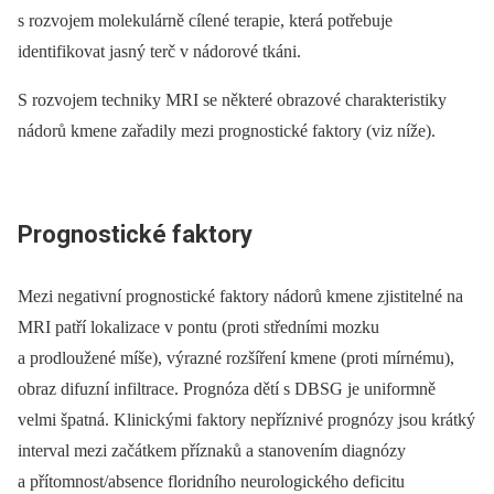
s rozvojem molekulárně cílené terapie, která potřebuje
identifikovat jasný terč v nádorové tkáni.
S rozvojem techniky MRI se některé obrazové charakteristiky
nádorů kmene zařadily mezi prognostické faktory (viz níže).
Prognostické faktory
Mezi negativní prognostické faktory nádorů kmene zjistitelné na
MRI patří lokalizace v pontu (proti středními mozku
a prodloužené míše), výrazné rozšíření kmene (proti mírnému),
obraz difuzní infiltrace. Prognóza dětí s DBSG je uniformně
velmi špatná. Klinickými faktory nepříznivé prognózy jsou krátký
interval mezi začátkem příznaků a stanovením diagnózy
a přítomnost/absence floridního neurologického deficitu