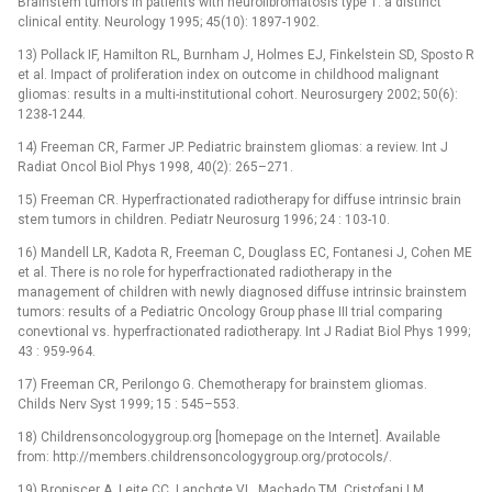
Brainstem tumors in patients with neurofibromatosis type 1: a distinct
clinical entity. Neurology 1995; 45(10): 1897-1902.
13) Pollack IF, Hamilton RL, Burnham J, Holmes EJ, Finkelstein SD, Sposto R
et al. Impact of proliferation index on outcome in childhood malignant
gliomas: results in a multi-institutional cohort. Neurosurgery 2002; 50(6):
1238-1244.
14) Freeman CR, Farmer JP. Pediatric brainstem gliomas: a review. Int J
Radiat Oncol Biol Phys 1998, 40(2): 265–271.
15) Freeman CR. Hyperfractionated radiotherapy for diffuse intrinsic brain
stem tumors in children. Pediatr Neurosurg 1996; 24 : 103-10.
16) Mandell LR, Kadota R, Freeman C, Douglass EC, Fontanesi J, Cohen ME
et al. There is no role for hyperfractionated radiotherapy in the
management of children with newly diagnosed diffuse intrinsic brainstem
tumors: results of a Pediatric Oncology Group phase III trial comparing
conevtional vs. hyperfractionated radiotherapy. Int J Radiat Biol Phys 1999;
43 : 959-964.
17) Freeman CR, Perilongo G. Chemotherapy for brainstem gliomas.
Childs Nerv Syst 1999; 15 : 545–553.
18) Childrensoncologygroup.org [homepage on the Internet]. Available
from: http://members.childrensoncologygroup.org/protocols/.
19) Broniscer A, Leite CC, Lanchote VL, Machado TM, Cristofani LM.