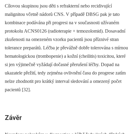
Cílovou skupinou jsou děti s refrakterní nebo recidivující
malignitou včetně nádorů CNS. V případě DBSG pak je tato
kombinace podávána při progresi na v současnosti užívaném
protokolu ACNS0126 (radioterapie + temozolomid). Dosavadní
zkušenosti na omezeném vzorku pacientů jsou příznivé stran
tolerance preparátů. Léčba je převážně dobře tolerována s mírnou
hematologickou (trombopenie) a kožní (cheilitis) toxicitou, které
si jen výjimečně vyžádají dočasné přerušení léčby. Dopad na
ukazatele přežití, tedy zejména ovlivnění času do progrese zatím
nelze zhodnotit pro krátký interval sledování a omezený počet
pacientů [32].
Závěr