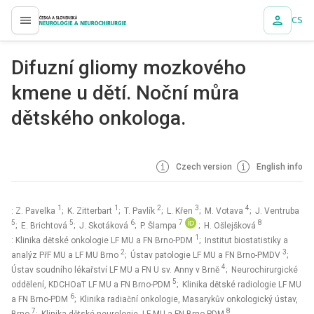
CS
proLékaře.cz
Difuzní gliomy mozkového
kmene u dětí. Noční můra
dětského onkologa.
Czech version
English info
1
1
2
3
4
: Z. Pavelka
; K. Zitterbart
; T. Pavlík
; L. Křen
; M. Votava
; J. Ventruba
5
5
6
7
8
; E. Brichtová
; J. Skotáková
; P. Šlampa
; H. Ošlejšková
1
: Klinika dětské onkologie LF MU a FN Brno-PDM
; Institut biostatistiky a
2
3
analýz PřF MU a LF MU Brno
; Ústav patologie LF MU a FN Brno-PMDV
;
4
Ústav soudního lékařství LF MU a FN U sv. Anny v Brně
; Neurochirurgické
5
oddělení, KDCHOaT LF MU a FN Brno-PDM
; Klinika dětské radiologie LF MU
6
a FN Brno-PDM
; Klinika radiační onkologie, Masarykův onkologický ústav,
7
8