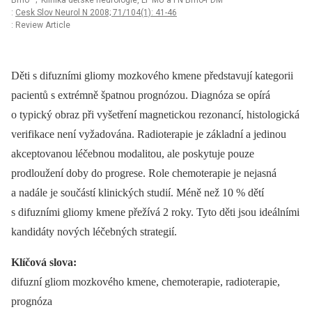
Brno
; Klinika dětské neurologie, LF MU a FN Brno-PDM
:
Cesk Slov Neurol N 2008; 71/104(1): 41-46
: Review Article
Děti s difuzními gliomy mozkového kmene představují kategorii
pacientů s extrémně špatnou prognózou. Diagnóza se opírá
o typický obraz při vyšetření magnetickou rezonancí, histologická
verifikace není vyžadována. Radioterapie je základní a jedinou
akceptovanou léčebnou modalitou, ale poskytuje pouze
prodloužení doby do progrese. Role chemoterapie je nejasná
a nadále je součástí klinických studií. Méně než 10 % dětí
s difuzními gliomy kmene přežívá 2 roky. Tyto děti jsou ideálními
kandidáty nových léčebných strategií.
Klíčová slova:
difuzní gliom mozkového kmene, chemoterapie, radioterapie,
prognóza