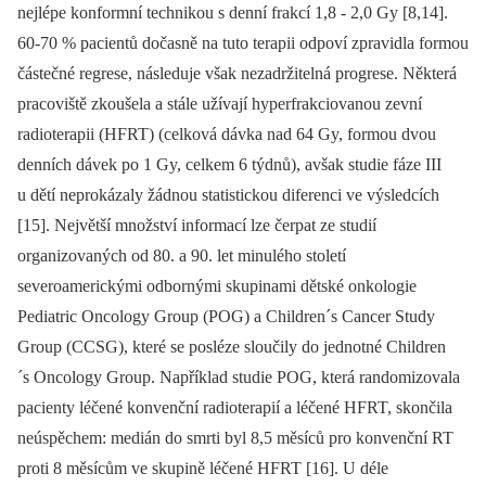
nejlépe konformní technikou s denní frakcí 1,8 -⁠ 2,0 Gy [8,14].
60-70 % pacientů dočasně na tuto terapii odpoví zpravidla formou
částečné regrese, následuje však nezadržitelná progrese. Některá
pracoviště zkoušela a stále užívají hyperfrakciovanou zevní
radioterapii (HFRT) (celková dávka nad 64 Gy, formou dvou
denních dávek po 1 Gy, celkem 6 týdnů), avšak studie fáze III
u dětí neprokázaly žádnou statistickou diferenci ve výsledcích
[15]. Největší množství informací lze čerpat ze studií
organizovaných od 80. a 90. let minulého století
severoamerickými odbornými skupinami dětské onkologie
Pediatric Oncology Group (POG) a Children´s Cancer Study
Group (CCSG), které se posléze sloučily do jednotné Children
´s Oncology Group. Například studie POG, která randomizovala
pacienty léčené konvenční radioterapií a léčené HFRT, skončila
neúspěchem: medián do smrti byl 8,5 měsíců pro konvenční RT
proti 8 měsícům ve skupině léčené HFRT [16]. U déle