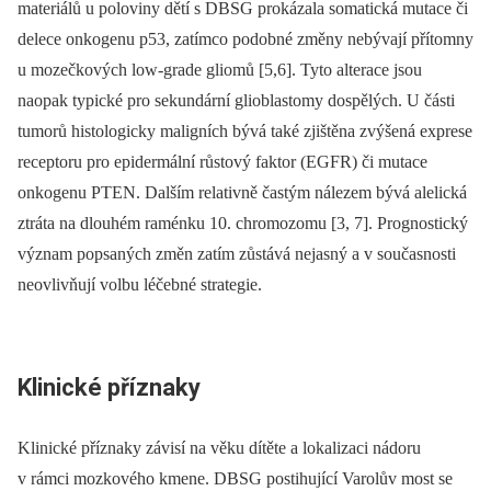
materiálů u poloviny dětí s DBSG prokázala somatická mutace či
delece onkogenu p53, zatímco podobné změny nebývají přítomny
u mozečkových low-grade gliomů [5,6]. Tyto alterace jsou
naopak typické pro sekundární glioblastomy dospělých. U části
tumorů histologicky maligních bývá také zjištěna zvýšená exprese
receptoru pro epidermální růstový faktor (EGFR) či mutace
onkogenu PTEN. Dalším relativně častým nálezem bývá alelická
ztráta na dlouhém raménku 10. chromozomu [3, 7]. Prognostický
význam popsaných změn zatím zůstává nejasný a v současnosti
neovlivňují volbu léčebné strategie.
Klinické příznaky
Klinické příznaky závisí na věku dítěte a lokalizaci nádoru
v rámci mozkového kmene. DBSG postihující Varolův most se