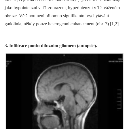
jako hypointenzní v T1 zobrazení, hyperintenzní v T2 váženém
obraze. Většinou není přítomno signifikantní vychytávání
gadolinia, někdy pouze heterogenní enhancement (obr. 3) [1,2].
3. Infiltrace pontu difuzním gliomem (autopsie).