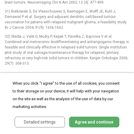
brain tumors. Neuroimaging Clin N Am 2002; 12 (4): 477-499.
31) Rutkowski S, De Vleeschouwer S, Kaempgen E, Wolff JE, Kuhl J,
Demaerel P et al. Surgery and adjuvant dendritic cell/based tumour
vaccination for patiens with relapsed malignant glioma, a feasibility study.
Br J Cancer 2004; 91(9): 1656-1662.
32) Sterba J, Valik D, Mudry P, Kepak T, Pavelka Z, Bajciova V et al.
Combined oral metronomic biodifferentiating and antiangiogenic therapy is
feasible and clinically effective in relapsed solid tumors: Single institution
pilot study of oral salvage/maintenance therapy for relapsed, primary
refractory or very high-risk solid tumors in children. Karger Onkologie 2006;
29(7): 308-313.
LABELS
When you click "I agree" to the use of all cookies, you consent
Paediatric neurology
Neurosurgery
Neurology
to their storage on your device; it will help with your navigation
on the site as well as the analysis of the use of data by our
marketing activities.
Detailed settings
Agree and continue
Clinical use of antibodies in multiple sclerosis