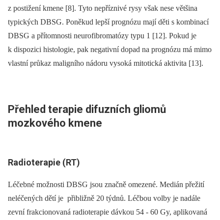
z postižení kmene [8]. Tyto nepříznivé rysy však nese většina
typických DBSG. Poněkud lepší prognózu mají děti s kombinací
DBSG a přítomnosti neurofibromatózy typu 1 [12]. Pokud je
k dispozici histologie, pak negativní dopad na prognózu má mimo
vlastní průkaz maligního nádoru vysoká mitotická aktivita [13].
Přehled terapie difuzních gliomů
mozkového kmene
Radioterapie (RT)
Léčebné možnosti DBSG jsou značně omezené. Medián přežití
neléčených dětí je přibližně 20 týdnů. Léčbou volby je nadále
zevní frakcionovaná radioterapie dávkou 54 -⁠ 60 Gy, aplikovaná