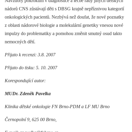
Navzdory pokrokům v diagnostice a léčbě řady jiných dětských
nádorů CNS zůstávají děti s DBSG krajně nepříznivou kategorií
onkologických pacientů. Nezbývá než doufat, že nové poznatky
z oblasti nádorové biologie a molekulární genetiky vnesou nové
impulzy do problematiky a pomohou změnit smutný osud takto
nemocných dětí.
Přijato k recenzi: 3.8. 2007
Přijato do tisku: 5. 10. 2007
Korespondující autor:
MUDr. Zdeněk Pavelka
Klinika dětské onkologie FN Brno-PDM a LF MU Brno
Černopolní 9, 625 00 Brno,