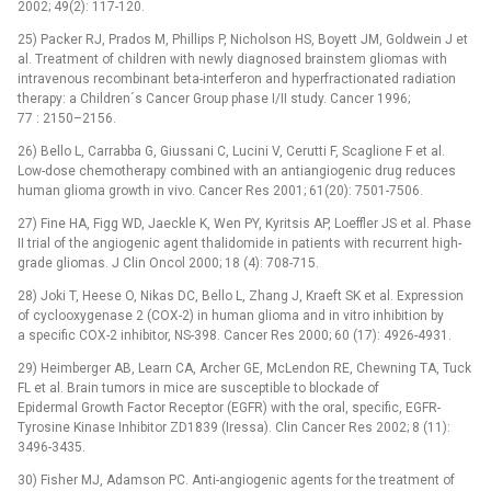
2002; 49(2): 117-120.
25) Packer RJ, Prados M, Phillips P, Nicholson HS, Boyett JM, Goldwein J et
al. Treatment of children with newly diagnosed brainstem gliomas with
intravenous recombinant beta-interferon and hyperfractionated radiation
therapy: a Children´s Cancer Group phase I/II study. Cancer 1996;
77 : 2150–2156.
26) Bello L, Carrabba G, Giussani C, Lucini V, Cerutti F, Scaglione F et al.
Low-dose chemotherapy combined with an antiangiogenic drug reduces
human glioma growth in vivo. Cancer Res 2001; 61(20): 7501-7506.
27) Fine HA, Figg WD, Jaeckle K, Wen PY, Kyritsis AP, Loeffler JS et al. Phase
II trial of the angiogenic agent thalidomide in patients with recurrent high-
grade gliomas. J Clin Oncol 2000; 18 (4): 708-715.
28) Joki T, Heese O, Nikas DC, Bello L, Zhang J, Kraeft SK et al. Expression
of cyclooxygenase 2 (COX-2) in human glioma and in vitro inhibition by
a specific COX-2 inhibitor, NS-398. Cancer Res 2000; 60 (17): 4926-4931.
29) Heimberger AB, Learn CA, Archer GE, McLendon RE, Chewning TA, Tuck
FL et al. Brain tumors in mice are susceptible to blockade of
Epidermal Growth Factor Receptor (EGFR) with the oral, specific, EGFR-
Tyrosine Kinase Inhibitor ZD1839 (Iressa). Clin Cancer Res 2002; 8 (11):
3496-3435.
30) Fisher MJ, Adamson PC. Anti-angiogenic agents for the treatment of