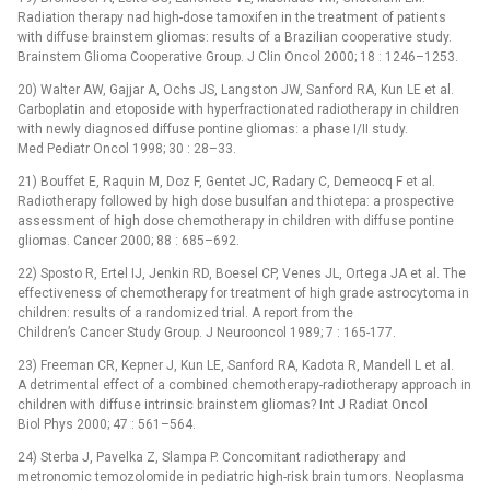
Radiation therapy nad high-dose tamoxifen in the treatment of patients
with diffuse brainstem gliomas: results of a Brazilian cooperative study.
Brainstem Glioma Cooperative Group. J Clin Oncol 2000; 18 : 1246–1253.
20) Walter AW, Gajjar A, Ochs JS, Langston JW, Sanford RA, Kun LE et al.
Carboplatin and etoposide with hyperfractionated radiotherapy in children
with newly diagnosed diffuse pontine gliomas: a phase I/II study.
Med Pediatr Oncol 1998; 30 : 28–33.
21) Bouffet E, Raquin M, Doz F, Gentet JC, Radary C, Demeocq F et al.
Radiotherapy followed by high dose busulfan and thiotepa: a prospective
assessment of high dose chemotherapy in children with diffuse pontine
gliomas. Cancer 2000; 88 : 685–692.
22) Sposto R, Ertel IJ, Jenkin RD, Boesel CP, Venes JL, Ortega JA et al. The
effectiveness of chemotherapy for treatment of high grade astrocytoma in
children: results of a randomized trial. A report from the
Children’s Cancer Study Group. J Neurooncol 1989; 7 : 165-177.
23) Freeman CR, Kepner J, Kun LE, Sanford RA, Kadota R, Mandell L et al.
A detrimental effect of a combined chemotherapy-radiotherapy approach in
children with diffuse intrinsic brainstem gliomas? Int J Radiat Oncol
Biol Phys 2000; 47 : 561–564.
24) Sterba J, Pavelka Z, Slampa P. Concomitant radiotherapy and
metronomic temozolomide in pediatric high-risk brain tumors. Neoplasma