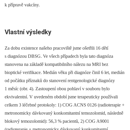
k přípravě vakcíny.
Vlastní výsledky
Za dobu existence našeho pracoviště jsme ošetřili 16 dětí
s diagnózou DBSG. Ve všech případech byla tato diagnóza
stanovena na základě kompatibilního nálezu na MRI bez
bioptické verifikace. Medián věku při diagnóze činil 6 let, medián
od počátku příznaků do stanovení rentgenologické diagnózy
1 měsíc (obr. 4). Zastoupení obou pohlaví v souboru bylo
ekvivalentní. V uvedeném období jsme terapeuticky používali
celkem 3 léčebné protokoly: 1) COG ACNS 0126 (radioterapie +
metronomicky dávkovaný konkomitantní temozolomid, následně
blokový temozolomid): 56,3 % pacientů, 2) COG A9001
(radioterapie + metronomicky dávkovaný konkomitantní