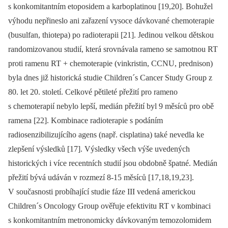
s konkomitantním etoposidem a karboplatinou [19,20]. Bohužel
výhodu nepřineslo ani zařazení vysoce dávkované chemoterapie
(busulfan, thiotepa) po radioterapii [21]. Jedinou velkou dětskou
randomizovanou studií, která srovnávala rameno se samotnou RT
proti ramenu RT + chemoterapie (vinkristin, CCNU, prednison)
byla dnes již historická studie Children´s Cancer Study Group z
80. let 20. století. Celkové pětileté přežití pro rameno
s chemoterapií nebylo lepší, medián přežití byl 9 měsíců pro obě
ramena [22]. Kombinace radioterapie s podáním
radiosenzibilizujícího agens (např. cisplatina) také nevedla ke
zlepšení výsledků [17]. Výsledky všech výše uvedených
historických i více recentních studií jsou obdobně špatné. Medián
přežití bývá udáván v rozmezí 8-15 měsíců [17,18,19,23].
V současnosti probíhající studie fáze III vedená americkou
Children´s Oncology Group ověřuje efektivitu RT v kombinaci
s konkomitantním metronomicky dávkovaným temozolomidem