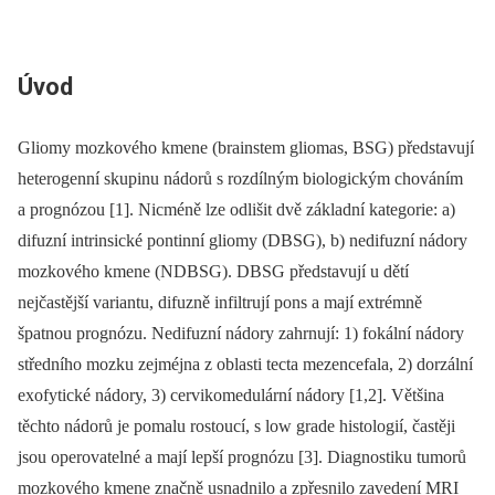
Úvod
Gliomy mozkového kmene (brainstem gliomas, BSG) představují
heterogenní skupinu nádorů s rozdílným biologickým chováním
a prognózou [1]. Nicméně lze odlišit dvě základní kategorie: a)
difuzní intrinsické pontinní gliomy (DBSG), b) nedifuzní nádory
mozkového kmene (NDBSG). DBSG představují u dětí
nejčastější variantu, difuzně infiltrují pons a mají extrémně
špatnou prognózu. Nedifuzní nádory zahrnují: 1) fokální nádory
středního mozku zejméjna z oblasti tecta mezencefala, 2) dorzální
exofytické nádory, 3) cervikomedulární nádory [1,2]. Většina
těchto nádorů je pomalu rostoucí, s low grade histologií, častěji
jsou operovatelné a mají lepší prognózu [3]. Diagnostiku tumorů
mozkového kmene značně usnadnilo a zpřesnilo zavedení MRI