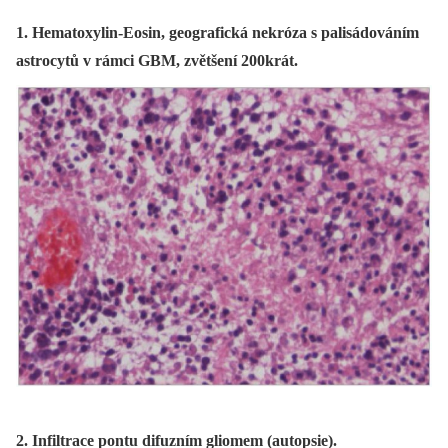
1. Hematoxylin-Eosin, geografická nekróza s palisádováním
astrocytů v rámci GBM, zvětšení 200krát.
2. Infiltrace pontu difuzním gliomem (autopsie).