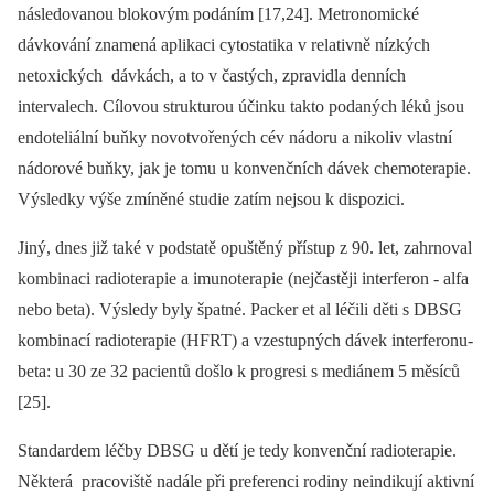
následovanou blokovým podáním [17,24]. Metronomické
dávkování znamená aplikaci cytostatika v relativně nízkých
netoxických dávkách, a to v častých, zpravidla denních
intervalech. Cílovou strukturou účinku takto podaných léků jsou
endoteliální buňky novotvořených cév nádoru a nikoliv vlastní
nádorové buňky, jak je tomu u konvenčních dávek chemoterapie.
Výsledky výše zmíněné studie zatím nejsou k dispozici.
Jiný, dnes již také v podstatě opuštěný přístup z 90. let, zahrnoval
kombinaci radioterapie a imunoterapie (nejčastěji interferon -⁠ alfa
nebo beta). Výsledy byly špatné. Packer et al léčili děti s DBSG
kombinací radioterapie (HFRT) a vzestupných dávek interferonu-
beta: u 30 ze 32 pacientů došlo k progresi s mediánem 5 měsíců
[25].
Standardem léčby DBSG u dětí je tedy konvenční radioterapie.
Některá pracoviště nadále při preferenci rodiny neindikují aktivní