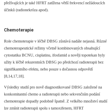
přežívajících je také HFRT zatížena větší frekvencí nežádoucích
účinků (radionekróza apod).
Chemoterapie
Role chemoterapie v léčbě DBSG zůstává nadále nejasná. Různé
chemoterapeutické režimy včetně kombinovaných obsahující
cytostatika BCNU, cisplatinu, ifosfamid a nověji topotekan byly
užity k léčbě rekurentních DBSG po předchozí radioterapii bez
signifikantního efektu, nebo pouze s dočasnou odpovědí
[8,14,17,18].
Výsledky studií pro nově diagnostikované DBSG založené na
konkomitantní chemo a radioterapii nebo sekvenčním podání
chemoterapie dopadly podobně špatně. Z velkého množství studií
lze zmínit radioterapii spolu s tamoxifenem, HFRT