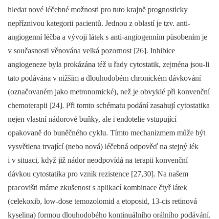
hledat nové léčebné možnosti pro tuto krajně prognosticky
nepříznivou kategorii pacientů. Jednou z oblastí je tzv. anti-
angiogenní léčba a vývoji látek s anti-angiogenním působením je
v současnosti věnována velká pozornost [26]. Inhibice
angiogeneze byla prokázána též u řady cytostatik, zejména jsou-li
tato podávána v nižším a dlouhodobém chronickém dávkování
(označovaném jako metronomické), než je obvyklé při konvenční
chemoterapii [24]. Při tomto schématu podání zasahují cytostatika
nejen vlastní nádorové buňky, ale i endotelie vstupující
opakovaně do buněčného cyklu. Tímto mechanizmem může být
vysvětlena trvající (nebo nová) léčebná odpověď na stejný lék
i v situaci, když již nádor neodpovídá na terapii konvenční
dávkou cytostatika pro vznik rezistence [27,30]. Na našem
pracovišti máme zkušenost s aplikací kombinace čtyř látek
(celekoxib, low-dose temozolomid a etoposid, 13-cis retinová
kyselina) formou dlouhodobého kontinuálního orálního podávání.