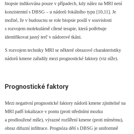
biopsie indikována pouze v případech, kdy nález na MRI není
konzistentní s DBSG –⁠ u nádorů fokálního typu [10,11]. Je
možné, že v budoucnu se role biopsie posílí v souvislosti
s rozvojem molekulárně cílené terapie, která potřebuje
identifikovat jasný terč v nádorové tkáni.
S rozvojem techniky MRI se některé obrazové charakteristiky
nádorů kmene zařadily mezi prognostické faktory (viz níže).
Prognostické faktory
Mezi negativní prognostické faktory nádorů kmene zjistitelné na
MRI patří lokalizace v pontu (proti středními mozku
a prodloužené míše), výrazné rozšíření kmene (proti mírnému),
obraz difuzní infiltrace. Prognóza dětí s DBSG je uniformně