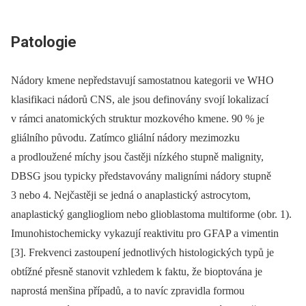
Patologie
Nádory kmene nepředstavují samostatnou kategorii ve WHO
klasifikaci nádorů CNS, ale jsou definovány svojí lokalizací
v rámci anatomických struktur mozkového kmene. 90 % je
gliálního původu. Zatímco gliální nádory mezimozku
a prodloužené míchy jsou častěji nízkého stupně malignity,
DBSG jsou typicky představovány maligními nádory stupně
3 nebo 4. Nejčastěji se jedná o anaplastický astrocytom,
anaplastický gangliogliom nebo glioblastoma multiforme (obr. 1).
Imunohistochemicky vykazují reaktivitu pro GFAP a vimentin
[3]. Frekvenci zastoupení jednotlivých histologických typů je
obtížné přesně stanovit vzhledem k faktu, že bioptována je
naprostá menšina případů, a to navíc zpravidla formou