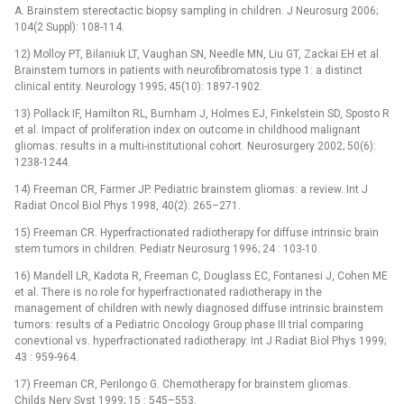
A. Brainstem stereotactic biopsy sampling in children. J Neurosurg 2006;
104(2 Suppl): 108-114.
12) Molloy PT, Bilaniuk LT, Vaughan SN, Needle MN, Liu GT, Zackai EH et al.
Brainstem tumors in patients with neurofibromatosis type 1: a distinct
clinical entity. Neurology 1995; 45(10): 1897-1902.
13) Pollack IF, Hamilton RL, Burnham J, Holmes EJ, Finkelstein SD, Sposto R
et al. Impact of proliferation index on outcome in childhood malignant
gliomas: results in a multi-institutional cohort. Neurosurgery 2002; 50(6):
1238-1244.
14) Freeman CR, Farmer JP. Pediatric brainstem gliomas: a review. Int J
Radiat Oncol Biol Phys 1998, 40(2): 265–271.
15) Freeman CR. Hyperfractionated radiotherapy for diffuse intrinsic brain
stem tumors in children. Pediatr Neurosurg 1996; 24 : 103-10.
16) Mandell LR, Kadota R, Freeman C, Douglass EC, Fontanesi J, Cohen ME
et al. There is no role for hyperfractionated radiotherapy in the
management of children with newly diagnosed diffuse intrinsic brainstem
tumors: results of a Pediatric Oncology Group phase III trial comparing
conevtional vs. hyperfractionated radiotherapy. Int J Radiat Biol Phys 1999;
43 : 959-964.
17) Freeman CR, Perilongo G. Chemotherapy for brainstem gliomas.
Childs Nerv Syst 1999; 15 : 545–553.