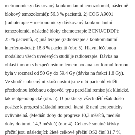
metronomicky dávkovaný konkomitantní temozolomid, následně
blokový temozolomid): 56,3 % pacientů, 2) COG A9001
(radioterapie + metronomicky dávkovaný konkomitantní
temozolomid, následně bloky chemoterapie BCNU/CDDP):
25 % pacientů, 3) jiná terapie (radioterapie a konkomitantní
interferon-beta): 18,8 % pacientů (obr. 5). Hlavní léčebnou
modalitou všech uvedených studií je radioterapie. Dávka na
oblast tumoru s bezpečnostním lemem podaná konformní formou
byla v rozmezí od 50 Gy do 59,4 Gy (dávka na frakci 1,8 Gy).
Ve shodě s obecnými zkušenostmi jsme u ¾ pacientů viděli
přechodnou léčebnou odpověď typu parciální remise jak klinické,
tak rentgenologické (obr. 5). U prakticky všech dětí však došlo
posléze k progresi základní nemoci, která již není terapeuticky
ovlivnitelná. (Medián doby do progrese 10,3 měsíců, medián
doby do úmrtí 14,3 měsíců) (obr. 4). Celkové smutné křivky
přežití jsou následující: 2leté celkové přežití OS2 činí 31,7 %,