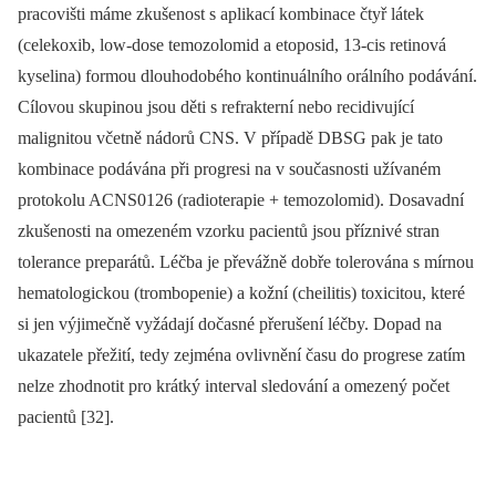
pracovišti máme zkušenost s aplikací kombinace čtyř látek
(celekoxib, low-dose temozolomid a etoposid, 13-cis retinová
kyselina) formou dlouhodobého kontinuálního orálního podávání.
Cílovou skupinou jsou děti s refrakterní nebo recidivující
malignitou včetně nádorů CNS. V případě DBSG pak je tato
kombinace podávána při progresi na v současnosti užívaném
protokolu ACNS0126 (radioterapie + temozolomid). Dosavadní
zkušenosti na omezeném vzorku pacientů jsou příznivé stran
tolerance preparátů. Léčba je převážně dobře tolerována s mírnou
hematologickou (trombopenie) a kožní (cheilitis) toxicitou, které
si jen výjimečně vyžádají dočasné přerušení léčby. Dopad na
ukazatele přežití, tedy zejména ovlivnění času do progrese zatím
nelze zhodnotit pro krátký interval sledování a omezený počet
pacientů [32].