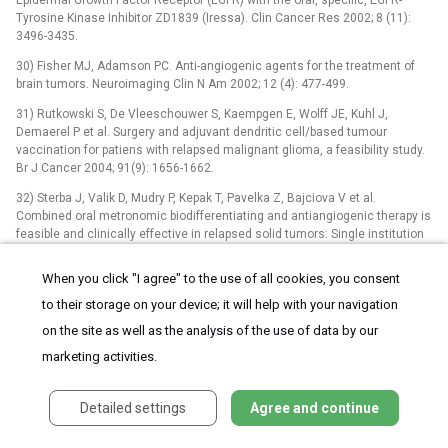
Epidermal Growth Factor Receptor (EGFR) with the oral, specific, EGFR-
Tyrosine Kinase Inhibitor ZD1839 (Iressa). Clin Cancer Res 2002; 8 (11):
3496-3435.
30) Fisher MJ, Adamson PC. Anti-angiogenic agents for the treatment of
brain tumors. Neuroimaging Clin N Am 2002; 12 (4): 477-499.
31) Rutkowski S, De Vleeschouwer S, Kaempgen E, Wolff JE, Kuhl J,
Demaerel P et al. Surgery and adjuvant dendritic cell/based tumour
vaccination for patiens with relapsed malignant glioma, a feasibility study.
Br J Cancer 2004; 91(9): 1656-1662.
32) Sterba J, Valik D, Mudry P, Kepak T, Pavelka Z, Bajciova V et al.
Combined oral metronomic biodifferentiating and antiangiogenic therapy is
feasible and clinically effective in relapsed solid tumors: Single institution
pilot study of oral salvage/maintenance therapy for relapsed, primary
refractory or very high-risk solid tumors in children. Karger Onkologie 2006;
When you click "I agree" to the use of all cookies, you consent
29(7): 308-313.
to their storage on your device; it will help with your navigation
on the site as well as the analysis of the use of data by our
LABELS
marketing activities.
Paediatric neurology
Neurosurgery
Neurology
Detailed settings
Agree and continue