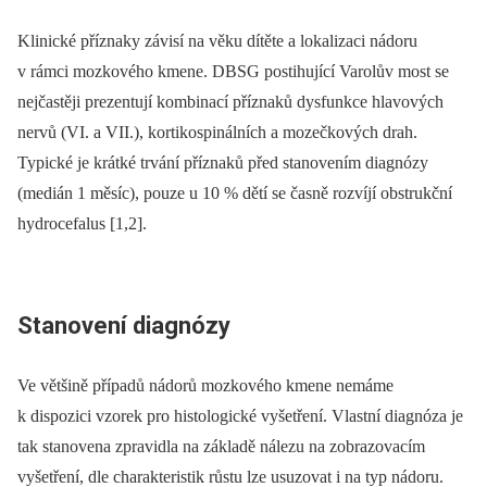
Klinické příznaky závisí na věku dítěte a lokalizaci nádoru
v rámci mozkového kmene. DBSG postihující Varolův most se
nejčastěji prezentují kombinací příznaků dysfunkce hlavových
nervů (VI. a VII.), kortikospinálních a mozečkových drah.
Typické je krátké trvání příznaků před stanovením diagnózy
(medián 1 měsíc), pouze u 10 % dětí se časně rozvíjí obstrukční
hydrocefalus [1,2].
Stanovení diagnózy
Ve většině případů nádorů mozkového kmene nemáme
k dispozici vzorek pro histologické vyšetření. Vlastní diagnóza je
tak stanovena zpravidla na základě nálezu na zobrazovacím
vyšetření, dle charakteristik růstu lze usuzovat i na typ nádoru.