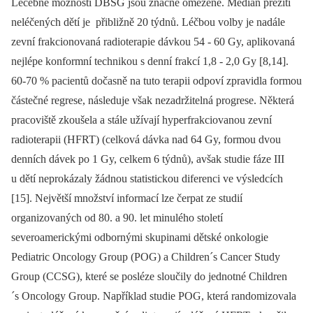
Léčebné možnosti DBSG jsou značně omezené. Medián přežití
neléčených dětí je přibližně 20 týdnů. Léčbou volby je nadále
zevní frakcionovaná radioterapie dávkou 54 -⁠ 60 Gy, aplikovaná
nejlépe konformní technikou s denní frakcí 1,8 -⁠ 2,0 Gy [8,14].
60-70 % pacientů dočasně na tuto terapii odpoví zpravidla formou
částečné regrese, následuje však nezadržitelná progrese. Některá
pracoviště zkoušela a stále užívají hyperfrakciovanou zevní
radioterapii (HFRT) (celková dávka nad 64 Gy, formou dvou
denních dávek po 1 Gy, celkem 6 týdnů), avšak studie fáze III
u dětí neprokázaly žádnou statistickou diferenci ve výsledcích
[15]. Největší množství informací lze čerpat ze studií
organizovaných od 80. a 90. let minulého století
severoamerickými odbornými skupinami dětské onkologie
Pediatric Oncology Group (POG) a Children´s Cancer Study
Group (CCSG), které se posléze sloučily do jednotné Children
´s Oncology Group. Například studie POG, která randomizovala