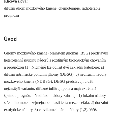
Klíčová slova:
difuzní gliom mozkového kmene, chemoterapie, radioterapie,
prognóza
Úvod
Gliomy mozkového kmene (brainstem gliomas, BSG) představují
heterogenní skupinu nádorů s rozdílným biologickým chováním
a prognózou [1]. Nicméně lze odlišit dvě základní kategorie: a)
difuzní intrinsické pontinní gliomy (DBSG), b) nedifuzní nádory
mozkového kmene (NDBSG). DBSG představují u dětí
nejčastější variantu, difuzně infiltrují pons a mají extrémně
špatnou prognózu. Nedifuzní nádory zahrnují: 1) fokální nádory
středního mozku zejméjna z oblasti tecta mezencefala, 2) dorzální
exofytické nádory, 3) cervikomedulární nádory [1,2]. Většina