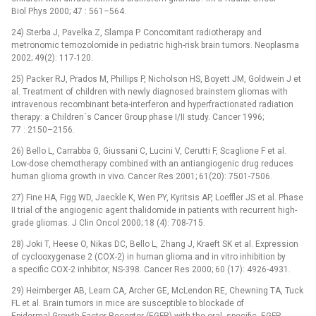
Biol Phys 2000; 47 : 561–564.
24) Sterba J, Pavelka Z, Slampa P. Concomitant radiotherapy and
metronomic temozolomide in pediatric high-risk brain tumors. Neoplasma
2002; 49(2): 117-120.
25) Packer RJ, Prados M, Phillips P, Nicholson HS, Boyett JM, Goldwein J et
al. Treatment of children with newly diagnosed brainstem gliomas with
intravenous recombinant beta-interferon and hyperfractionated radiation
therapy: a Children´s Cancer Group phase I/II study. Cancer 1996;
77 : 2150–2156.
26) Bello L, Carrabba G, Giussani C, Lucini V, Cerutti F, Scaglione F et al.
Low-dose chemotherapy combined with an antiangiogenic drug reduces
human glioma growth in vivo. Cancer Res 2001; 61(20): 7501-7506.
27) Fine HA, Figg WD, Jaeckle K, Wen PY, Kyritsis AP, Loeffler JS et al. Phase
II trial of the angiogenic agent thalidomide in patients with recurrent high-
grade gliomas. J Clin Oncol 2000; 18 (4): 708-715.
28) Joki T, Heese O, Nikas DC, Bello L, Zhang J, Kraeft SK et al. Expression
of cyclooxygenase 2 (COX-2) in human glioma and in vitro inhibition by
a specific COX-2 inhibitor, NS-398. Cancer Res 2000; 60 (17): 4926-4931.
29) Heimberger AB, Learn CA, Archer GE, McLendon RE, Chewning TA, Tuck
FL et al. Brain tumors in mice are susceptible to blockade of