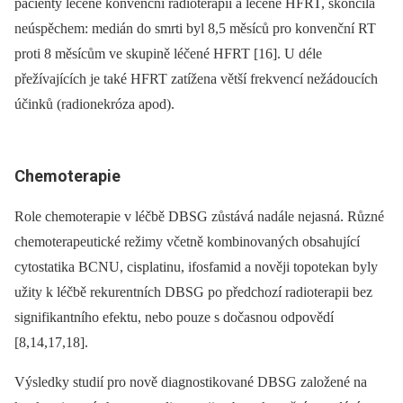
pacienty léčené konvenční radioterapií a léčené HFRT, skončila
neúspěchem: medián do smrti byl 8,5 měsíců pro konvenční RT
proti 8 měsícům ve skupině léčené HFRT [16]. U déle
přežívajících je také HFRT zatížena větší frekvencí nežádoucích
účinků (radionekróza apod).
Chemoterapie
Role chemoterapie v léčbě DBSG zůstává nadále nejasná. Různé
chemoterapeutické režimy včetně kombinovaných obsahující
cytostatika BCNU, cisplatinu, ifosfamid a nověji topotekan byly
užity k léčbě rekurentních DBSG po předchozí radioterapii bez
signifikantního efektu, nebo pouze s dočasnou odpovědí
[8,14,17,18].
Výsledky studií pro nově diagnostikované DBSG založené na