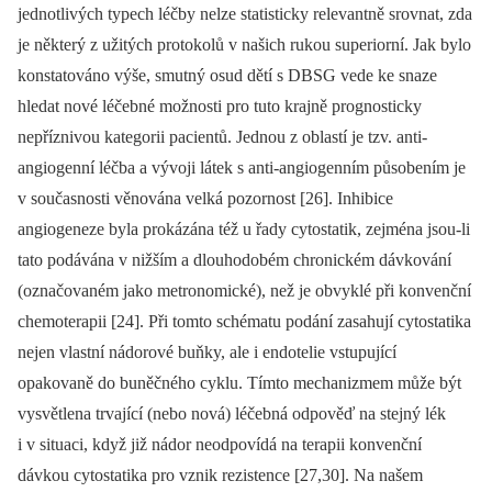
jednotlivých typech léčby nelze statisticky relevantně srovnat, zda
je některý z užitých protokolů v našich rukou superiorní. Jak bylo
konstatováno výše, smutný osud dětí s DBSG vede ke snaze
hledat nové léčebné možnosti pro tuto krajně prognosticky
nepříznivou kategorii pacientů. Jednou z oblastí je tzv. anti-
angiogenní léčba a vývoji látek s anti-angiogenním působením je
v současnosti věnována velká pozornost [26]. Inhibice
angiogeneze byla prokázána též u řady cytostatik, zejména jsou-li
tato podávána v nižším a dlouhodobém chronickém dávkování
(označovaném jako metronomické), než je obvyklé při konvenční
chemoterapii [24]. Při tomto schématu podání zasahují cytostatika
nejen vlastní nádorové buňky, ale i endotelie vstupující
opakovaně do buněčného cyklu. Tímto mechanizmem může být
vysvětlena trvající (nebo nová) léčebná odpověď na stejný lék
i v situaci, když již nádor neodpovídá na terapii konvenční
dávkou cytostatika pro vznik rezistence [27,30]. Na našem