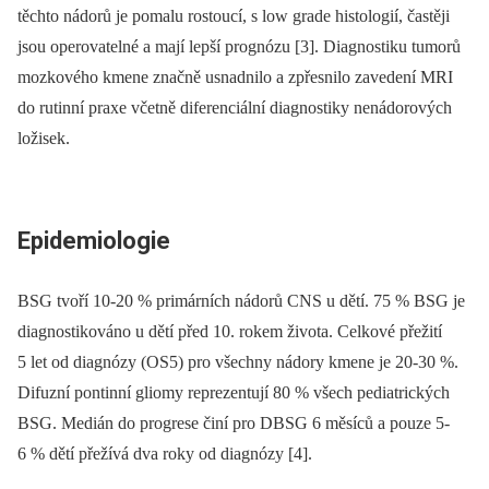
těchto nádorů je pomalu rostoucí, s low grade histologií, častěji
jsou operovatelné a mají lepší prognózu [3]. Diagnostiku tumorů
mozkového kmene značně usnadnilo a zpřesnilo zavedení MRI
do rutinní praxe včetně diferenciální diagnostiky nenádorových
ložisek.
Epidemiologie
BSG tvoří 10-20 % primárních nádorů CNS u dětí. 75 % BSG je
diagnostikováno u dětí před 10. rokem života. Celkové přežití
5 let od diagnózy (OS5) pro všechny nádory kmene je 20-30 %.
Difuzní pontinní gliomy reprezentují 80 % všech pediatrických
BSG. Medián do progrese činí pro DBSG 6 měsíců a pouze 5-
6 % dětí přežívá dva roky od diagnózy [4].