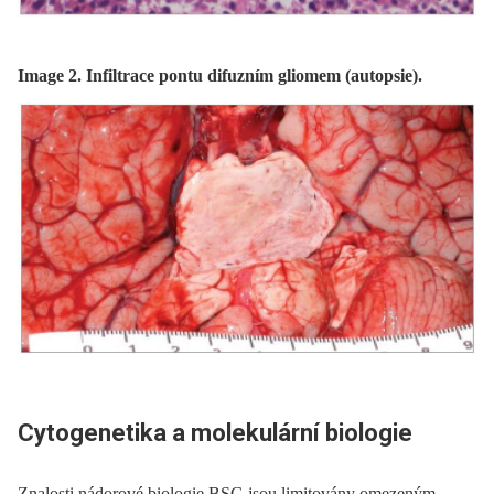
Image 2. Infiltrace pontu difuzním gliomem (autopsie).
Cytogenetika a molekulární biologie
Znalosti nádorové biologie BSG jsou limitovány omezeným