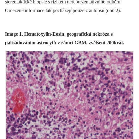
stereotaktické biopsie s rizikem nereprezentativního odběru.
Omezené informace tak pocházejí pouze z autopsií (obr. 2).
Image 1. Hematoxylin-Eosin, geografická nekróza s
palisádováním astrocytů v rámci GBM, zvětšení 200krát.