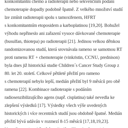
konkomitantní chemo a radioterapii nebo sekvenčním podání
chemoterapie dopadly podobně špatně. Z velkého množství studií
lze zmínit radioterapii spolu s tamoxifenem, HFRT
s konkomitantním etoposidem a karboplatinou [19,20]. Bohužel
výhodu nepřineslo ani zařazení vysoce dávkované chemoterapie
(busulfan, thiotepa) po radioterapii [21]. Jedinou velkou dětskou
randomizovanou studií, která srovnávala rameno se samotnou RT
proti ramenu RT + chemoterapie (vinkristin, CCNU, prednison)
byla dnes již historická studie Children´s Cancer Study Group z
80. let 20. století. Celkové pětileté přežití pro rameno
s chemoterapií nebylo lepší, medián přežití byl 9 měsíců pro obě
ramena [22]. Kombinace radioterapie s podáním
radiosenzibilizujícího agens (např. cisplatina) také nevedla ke
zlepšení výsledků [17]. Výsledky všech výše uvedených
historických i více recentních studií jsou obdobně špatné. Medián
přežití bývá udáván v rozmezí 8-15 měsíců [17,18,19,23].