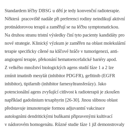
Standardem léčby DBSG u dětí je tedy konvenční radioterapie.
Některá pracoviště nadále při preferenci rodiny neindikují aktivní
protinádorovou terapii a zaměřují se na léčbu symptomatickou.
Na druhou stranu tristní výsledky činí tyto pacienty kandidáty pro
nové strategie. Klinický výzkum je zaměřen na oblast molekulární
terapie specificky cílené na klíčové hráče v tumorigenezi, anti-
angiogení terapie, překonání hematoencefalické bariéry apod.
Z velkého množství biologických agens studií fáze 1 a 2 lze
zmínit imatinib mesylát (inhibitor PDGFR), gefitinib (EGFR
inhibitor), tipifarnib (inhibitor farnesyltransferázy). Jako
potencionální agens zvyšující citlivost k radioterapii je zkoušen
například gadolinium texaphyrin [26-30]. Jinou slibnou oblast
představuje imunoterapie formou adjuvantní vakcinace
autologními dendritickými buňkami připravenými kultivací
v nádorovém homogenátu. Různé studie fáze 1 již demonstrovaly