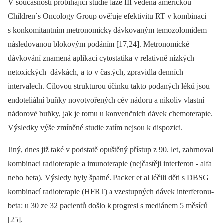
V současnosti probíhající studie fáze III vedená americkou
Children´s Oncology Group ověřuje efektivitu RT v kombinaci
s konkomitantním metronomicky dávkovaným temozolomidem
následovanou blokovým podáním [17,24]. Metronomické
dávkování znamená aplikaci cytostatika v relativně nízkých
netoxických dávkách, a to v častých, zpravidla denních
intervalech. Cílovou strukturou účinku takto podaných léků jsou
endoteliální buňky novotvořených cév nádoru a nikoliv vlastní
nádorové buňky, jak je tomu u konvenčních dávek chemoterapie.
Výsledky výše zmíněné studie zatím nejsou k dispozici.
Jiný, dnes již také v podstatě opuštěný přístup z 90. let, zahrnoval
kombinaci radioterapie a imunoterapie (nejčastěji interferon -⁠ alfa
nebo beta). Výsledy byly špatné. Packer et al léčili děti s DBSG
kombinací radioterapie (HFRT) a vzestupných dávek interferonu-
beta: u 30 ze 32 pacientů došlo k progresi s mediánem 5 měsíců
[25].