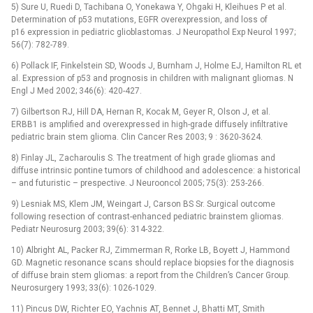
5) Sure U, Ruedi D, Tachibana O, Yonekawa Y, Ohgaki H, Kleihues P et al.
Determination of p53 mutations, EGFR overexpression, and loss of
p16 expression in pediatric glioblastomas. J Neuropathol Exp Neurol 1997;
56(7): 782-789.
6) Pollack IF, Finkelstein SD, Woods J, Burnham J, Holme EJ, Hamilton RL et
al. Expression of p53 and prognosis in children with malignant gliomas. N
Engl J Med 2002; 346(6): 420-427.
7) Gilbertson RJ, Hill DA, Hernan R, Kocak M, Geyer R, Olson J, et al.
ERBB1 is amplified and overexpressed in high-grade diffusely infiltrative
pediatric brain stem glioma. Clin Cancer Res 2003; 9 : 3620-3624.
8) Finlay JL, Zacharoulis S. The treatment of high grade gliomas and
diffuse intrinsic pontine tumors of childhood and adolescence: a historical
–⁠ and futuristic –⁠ prespective. J Neurooncol 2005; 75(3): 253-266.
9) Lesniak MS, Klem JM, Weingart J, Carson BS Sr. Surgical outcome
following resection of contrast-enhanced pediatric brainstem gliomas.
Pediatr Neurosurg 2003; 39(6): 314-322.
10) Albright AL, Packer RJ, Zimmerman R, Rorke LB, Boyett J, Hammond
GD. Magnetic resonance scans should replace biopsies for the diagnosis
of diffuse brain stem gliomas: a report from the Children’s Cancer Group.
Neurosurgery 1993; 33(6): 1026-1029.
11) Pincus DW, Richter EO, Yachnis AT, Bennet J, Bhatti MT, Smith