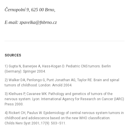
Černopolní 9, 625 00 Brno,
E-mail: zpavelka@fnbrno.cz
SOURCES
1) Gupta N, Banerjee A, Hass-Kogan D. Pediatric CNS tumors. Berlin
(Germany): Springer 2004.
2) Walker DA, Perilongo G, Punt Jonathan AG, Taylor RE. Brain and spinal
tumors of childhood. London: Arnold 2004.
3) Kleihues P, Cavanee WK. Pathology and genetics of tumors of the
nervous system. Lyon: International Agency for Research on Cancer (IARC)
Press 2000.
4) Rickert CH, Paulus W. Epidemiology of central nervous system tumors in
childhood and adolescence based on the new WHO classification.
Childs Nerv Syst 2001; 17(9): 503–511.