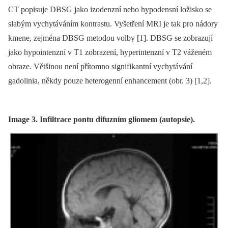
CT popisuje DBSG jako izodenzní nebo hypodensní ložisko se
slabým vychytáváním kontrastu. Vyšetření MRI je tak pro nádory
kmene, zejména DBSG metodou volby [1]. DBSG se zobrazují
jako hypointenzní v T1 zobrazení, hyperintenzní v T2 váženém
obraze. Většinou není přítomno signifikantní vychytávání
gadolinia, někdy pouze heterogenní enhancement (obr. 3) [1,2].
Image 3. Infiltrace pontu difuzním gliomem (autopsie).