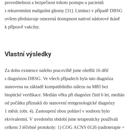
proveditelnost a bezpečnost tohoto postupu u pacientů
s rekurentními maligními gliomy [31]. Limitaci v případě DBSG
ovšem představuje omezená dostupnost nativní nádorové tkáně
k přípravě vakcíny.
Vlastní výsledky
Za dobu existence našeho pracoviště jsme ošetřili 16 dětí
s diagnózou DBSG. Ve všech případech byla tato diagnóza
stanovena na základě kompatibilního nálezu na MRI bez
bioptické verifikace. Medián věku při diagnóze činil 6 let, medián
od počátku příznaků do stanovení rentgenologické diagnózy
1 měsíc (obr. 4). Zastoupení obou pohlaví v souboru bylo
ekvivalentní. V uvedeném období jsme terapeuticky používali
celkem 3 léčebné protokoly: 1) COG ACNS 0126 (radioterapie +