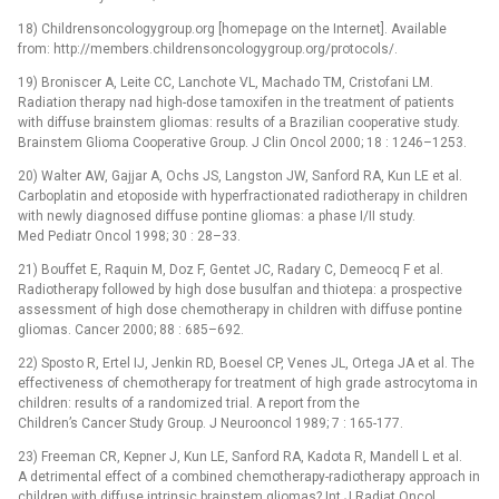
18) Childrensoncologygroup.org [homepage on the Internet]. Available
from: http://members.childrensoncologygroup.org/protocols/.
19) Broniscer A, Leite CC, Lanchote VL, Machado TM, Cristofani LM.
Radiation therapy nad high-dose tamoxifen in the treatment of patients
with diffuse brainstem gliomas: results of a Brazilian cooperative study.
Brainstem Glioma Cooperative Group. J Clin Oncol 2000; 18 : 1246–1253.
20) Walter AW, Gajjar A, Ochs JS, Langston JW, Sanford RA, Kun LE et al.
Carboplatin and etoposide with hyperfractionated radiotherapy in children
with newly diagnosed diffuse pontine gliomas: a phase I/II study.
Med Pediatr Oncol 1998; 30 : 28–33.
21) Bouffet E, Raquin M, Doz F, Gentet JC, Radary C, Demeocq F et al.
Radiotherapy followed by high dose busulfan and thiotepa: a prospective
assessment of high dose chemotherapy in children with diffuse pontine
gliomas. Cancer 2000; 88 : 685–692.
22) Sposto R, Ertel IJ, Jenkin RD, Boesel CP, Venes JL, Ortega JA et al. The
effectiveness of chemotherapy for treatment of high grade astrocytoma in
children: results of a randomized trial. A report from the
Children’s Cancer Study Group. J Neurooncol 1989; 7 : 165-177.
23) Freeman CR, Kepner J, Kun LE, Sanford RA, Kadota R, Mandell L et al.
A detrimental effect of a combined chemotherapy-radiotherapy approach in
children with diffuse intrinsic brainstem gliomas? Int J Radiat Oncol