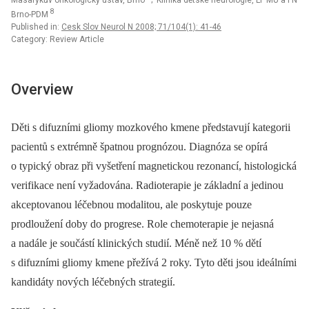
Masarykův onkologický ústav, Brno
; Klinika dětské neurologie, LF MU a FN
8
Brno-PDM
Published in:
Cesk Slov Neurol N 2008; 71/104(1): 41-46
Category: Review Article
Overview
Děti s difuzními gliomy mozkového kmene představují kategorii
pacientů s extrémně špatnou prognózou. Diagnóza se opírá
o typický obraz při vyšetření magnetickou rezonancí, histologická
verifikace není vyžadována. Radioterapie je základní a jedinou
akceptovanou léčebnou modalitou, ale poskytuje pouze
prodloužení doby do progrese. Role chemoterapie je nejasná
a nadále je součástí klinických studií. Méně než 10 % dětí
s difuzními gliomy kmene přežívá 2 roky. Tyto děti jsou ideálními
kandidáty nových léčebných strategií.