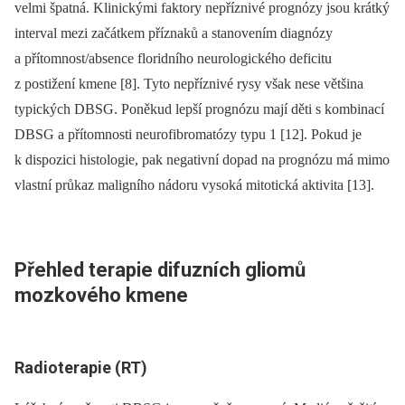
velmi špatná. Klinickými faktory nepříznivé prognózy jsou krátký
interval mezi začátkem příznaků a stanovením diagnózy
a přítomnost/absence floridního neurologického deficitu
z postižení kmene [8]. Tyto nepříznivé rysy však nese většina
typických DBSG. Poněkud lepší prognózu mají děti s kombinací
DBSG a přítomnosti neurofibromatózy typu 1 [12]. Pokud je
k dispozici histologie, pak negativní dopad na prognózu má mimo
vlastní průkaz maligního nádoru vysoká mitotická aktivita [13].
Přehled terapie difuzních gliomů
mozkového kmene
Radioterapie (RT)