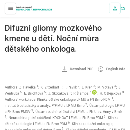
CS
proLékaře.cz
Difuzní gliomy mozkového
kmene u dětí. Noční můra
dětského onkologa.
Download PDF
English info
1
1
2
3
4
Authors: Z. Pavelka
; K. Zitterbart
; T. Pavlík
; L. Křen
; M. Votava
; J.
5
5
6
7
8
Ventruba
; E. Brichtová
; J. Skotáková
; P. Šlampa
; H. Ošlejšková
1
Authors‘ workplace: Klinika dětské onkologie LF MU a FN Brno-PDM
;
2
Institut biostatistiky a analýz PřF MU a LF MU Brno
; Ústav patologie LF MU
3
a FN Brno-PMDV
; Ústav soudního lékařství LF MU a FN U sv. Anny v Brně
4
5
; Neurochirurgické oddělení, KDCHOaT LF MU a FN Brno-PDM
; Klinika
6
dětské radiologie LF MU a FN Brno-PDM
; Klinika radiační onkologie,
7