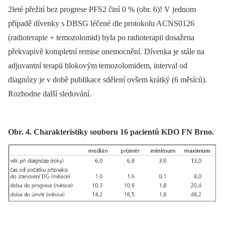
2leté přežití bez progrese PFS2 činí 0 % (obr. 6)! V jednom
případě dívenky s DBSG léčené dle protokolu ACNS0126
(radioterapie + temozolomid) byla po radioterapii dosažena
překvapivě kompletní remise onemocnění. Dívenka je stále na
adjuvantní terapii blokovým temozolomidem, interval od
diagnózy je v době publikace sdělení ovšem krátký (6 měsíců).
Rozhodne další sledování.
Obr. 4. Charakteristiky souboru 16 pacientů KDO FN Brno.