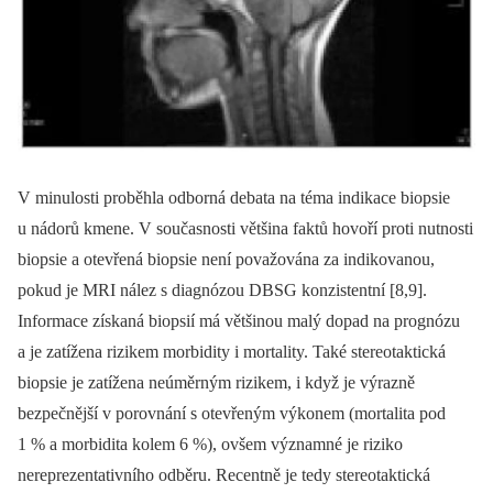
V minulosti proběhla odborná debata na téma indikace biopsie
u nádorů kmene. V současnosti většina faktů hovoří proti nutnosti
biopsie a otevřená biopsie není považována za indikovanou,
pokud je MRI nález s diagnózou DBSG konzistentní [8,9].
Informace získaná biopsií má většinou malý dopad na prognózu
a je zatížena rizikem morbidity i mortality. Také stereotaktická
biopsie je zatížena neúměrným rizikem, i když je výrazně
bezpečnější v porovnání s otevřeným výkonem (mortalita pod
1 % a morbidita kolem 6 %), ovšem významné je riziko
nereprezentativního odběru. Recentně je tedy stereotaktická