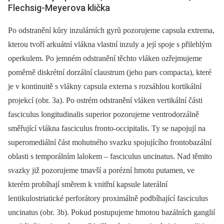
Flechsig-Meyerova klička
Po odstranění kůry inzulárních gyrů pozorujeme capsula extrema,
kterou tvoří arkuátní vlákna vlastní inzuly a její spoje s přilehlým
operkulem. Po jemném odstranění těchto vláken ozřejmujeme
poměrně diskrétní dorzální claustrum (jeho pars compacta), které
je v kontinuitě s vlákny capsula externa s rozsáhlou kortikální
projekcí (obr. 3a). Po ostrém odstranění vláken vertikální části
fasciculus longitudinalis superior pozorujeme ventrodorzálně
směřující vlákna fasciculus fronto-occipitalis. Ty se napojují na
superomediální část mohutného svazku spojujícího frontobazální
oblasti s temporálním lalokem –⁠ fasciculus uncinatus. Nad těmito
svazky již pozorujeme tmavší a porézní hmotu putamen, ve
kterém probíhají směrem k vnitřní kapsule laterální
lentikulostriatické perforátory proximálně podbíhající fasciculus
uncinatus (obr. 3b). Pokud postupujeme hmotou bazálních ganglií