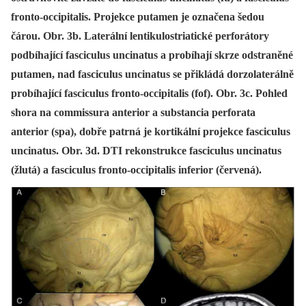
fronto-occipitalis. Projekce putamen je označena šedou
čárou. Obr. 3b. Laterální lentikulostriatické perforátory
podbíhající fasciculus uncinatus a probíhají skrze odstraněné
putamen, nad fasciculus uncinatus se přikládá dorzolaterálně
probíhající fasciculus fronto-occipitalis (fof). Obr. 3c. Pohled
shora na commissura anterior a substancia perforata
anterior (spa), dobře patrná je kortikální projekce fasciculus
uncinatus. Obr. 3d. DTI rekonstrukce fasciculus uncinatus
(žlutá) a fasciculus fronto-occipitalis inferior (červená).