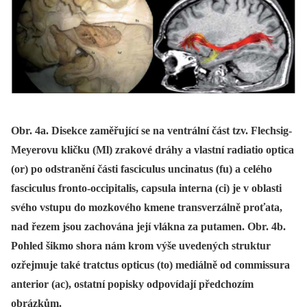
Obr. 4a. Disekce zaměřující se na ventrální část tzv. Flechsig-
Meyerovu kličku (Ml) zrakové dráhy a vlastní radiatio optica
(or) po odstranění části fasciculus uncinatus (fu) a celého
fasciculus fronto-occipitalis, capsula interna (ci) je v oblasti
svého vstupu do mozkového kmene transverzálně proťata,
nad řezem jsou zachována její vlákna za putamen. Obr. 4b.
Pohled šikmo shora nám krom výše uvedených struktur
ozřejmuje také tratctus opticus (to) mediálně od commissura
anterior (ac), ostatní popisky odpovídají předchozím
obrázkům.