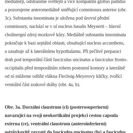
mediálněji, odstraníme světlejší a více kompaktní globus pallidus
a pozorujeme anteromediálně směřující commissura anterior (obr.
3c). Substantia innominata je uložena pod úrovní přední
commissury, nachází se v ní nucleus basalis Meynerti –⁠ hlavní
cholinergní zdroj mozkové kůry. Mediálně substantia innominata
pokračuje k bazi septální oblasti, obsahující nucleus accumbens,
a zasahuje až k laterálnímu hypothalamu. Při pečlivé preparaci
drah pod temporální částí fasciculus uncinatus a fasciculus fronto-
occipitalis před temporálním rohem postranní komory a laterálně
od ní můžeme odlišit vlákna Flechsig-Meyerovy kličky, tvořící
ventrální část zrakové dráhy (obr. 4a, b).
Obr. 3a. Dorzální claustrum (cl) (posterosuperiorní)
navazující na svoji neokortikální projekci cestou capsula
externa (ce), ventrální claustrum (anteroinferiorní)
ostrůvkovitě zavzaté do fasciculus uncinatus (fu) a fasciculus