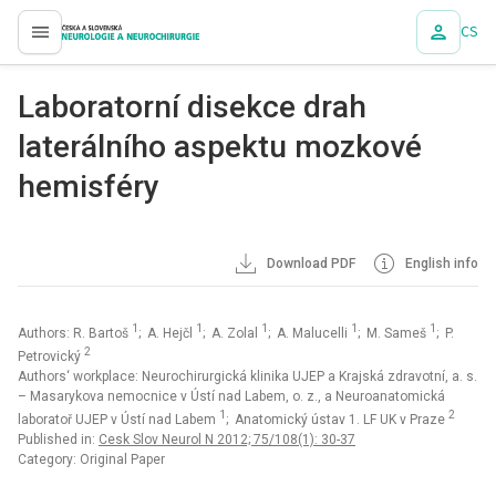
CS
proLékaře.cz
Laboratorní disekce drah
laterálního aspektu mozkové
hemisféry
Download PDF
English info
1
1
1
1
1
Authors: R. Bartoš
; A. Hejčl
; A. Zolal
; A. Malucelli
; M. Sameš
; P.
2
Petrovický
Authors‘ workplace: Neurochirurgická klinika UJEP a Krajská zdravotní, a. s.
– Masarykova nemocnice v Ústí nad Labem, o. z., a Neuroanatomická
1
2
laboratoř UJEP v Ústí nad Labem
; Anatomický ústav 1. LF UK v Praze
Published in:
Cesk Slov Neurol N 2012; 75/108(1): 30-37
Category: Original Paper