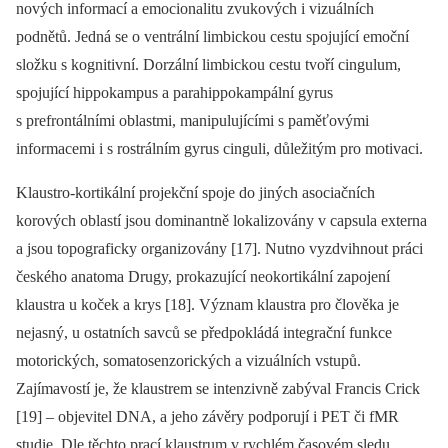
nových informací a emocionalitu zvukových i vizuálních
podnětů. Jedná se o ventrální limbickou cestu spojující emoční
složku s kognitivní. Dorzální limbickou cestu tvoří cingulum,
spojující hippokampus a parahippokampální gyrus
s prefrontálními oblastmi, manipulujícími s paměťovými
informacemi i s rostrálním gyrus cinguli, důležitým pro motivaci.
Klaustro-kortikální projekční spoje do jiných asociačních
korových oblastí jsou dominantně lokalizovány v capsula externa
a jsou topograficky organizovány [17]. Nutno vyzdvihnout práci
českého anatoma Drugy, prokazující neokortikální zapojení
klaustra u koček a krys [18]. Význam klaustra pro člověka je
nejasný, u ostatních savců se předpokládá integrační funkce
motorických, somatosenzorických a vizuálních vstupů.
Zajímavostí je, že klaustrem se intenzivně zabýval Francis Crick
[19] –⁠ objevitel DNA, a jeho závěry podporují i PET či fMR
studie. Dle těchto prací klaustrum v rychlém časovém sledu