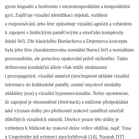
gyrus lingualis a fusiformis s meziotemporálními a temporálními
gyri. Zajišťuje vizuální identifikaci objektů, rozlišení
a rozpoznávání, jeho léze způsobuje vizuální agnózii a vzhledem
k zapojení s limbickými paměťovými a emočním komplexity
lidské řeči. Dle klasického Burdachova a Dejerinova konceptu
byla jeho léze charakterizována normální fluencí řeči a normálním
porozuměním, ale poruchou opakování právě slyšeného. Takto
definovaná kondukční afázie však může strukturami
i prozopagnózii, vizuální amnézii (neschopnost ukládat vizuální
informace do krátkodobé paměti, ostatní smyslové modality
ukládány jsou) a vizuální hypoemocionalitu. Nelze opomenout,
že zapojení je obousměrné (feed-back) a můžeme předpokládat
také význam dráhy pro přednostní zrakové zaměření emočně
důležitých vizuálních stimulů. Disekce pouze této dráhy je
vzhledem k blízkosti ke zrakové dráze velice obtížná, např. Tusa
a Ungerleider její existenci zpochybňovali [14]. Naopak DTI