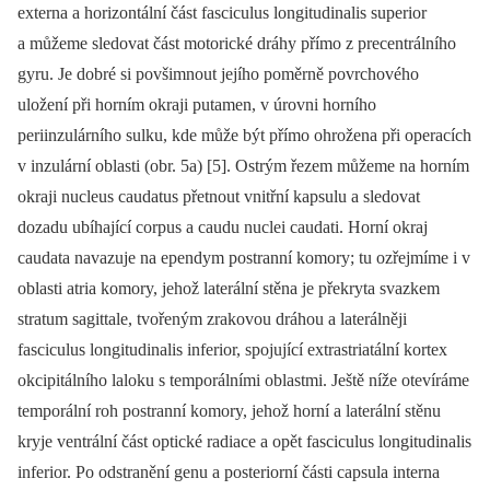
externa a horizontální část fasciculus longitudinalis superior
a můžeme sledovat část motorické dráhy přímo z precentrálního
gyru. Je dobré si povšimnout jejího poměrně povrchového
uložení při horním okraji putamen, v úrovni horního
periinzulárního sulku, kde může být přímo ohrožena při operacích
v inzulární oblasti (obr. 5a) [5]. Ostrým řezem můžeme na horním
okraji nucleus caudatus přetnout vnitřní kapsulu a sledovat
dozadu ubíhající corpus a caudu nuclei caudati. Horní okraj
caudata navazuje na ependym postranní komory; tu ozřejmíme i v
oblasti atria komory, jehož laterální stěna je překryta svazkem
stratum sagittale, tvořeným zrakovou dráhou a laterálněji
fasciculus longitudinalis inferior, spojující extrastriatální kortex
okcipitálního laloku s temporálními oblastmi. Ještě níže otevíráme
temporální roh postranní komory, jehož horní a laterální stěnu
kryje ventrální část optické radiace a opět fasciculus longitudinalis
inferior. Po odstranění genu a posteriorní části capsula interna