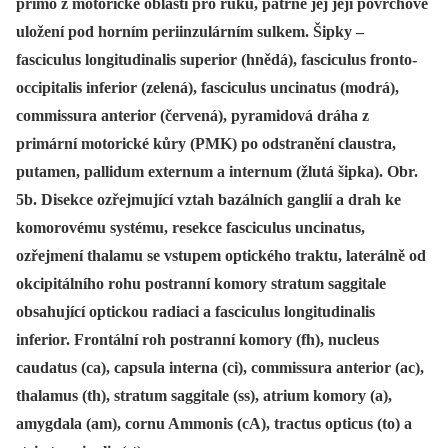
přímo z motorické oblasti pro ruku, patrné jej její povrchové
uložení pod horním periinzulárním sulkem. Šipky –
fasciculus longitudinalis superior (hnědá), fasciculus fronto-
occipitalis inferior (zelená), fasciculus uncinatus (modrá),
commissura anterior (červená), pyramidová dráha z
primární motorické kůry (PMK) po odstranění claustra,
putamen, pallidum externum a internum (žlutá šipka). Obr.
5b. Disekce ozřejmující vztah bazálních ganglií a drah ke
komorovému systému, resekce fasciculus uncinatus,
ozřejmení thalamu se vstupem optického traktu, laterálně od
okcipitálního rohu postranní komory stratum saggitale
obsahující optickou radiaci a fasciculus longitudinalis
inferior. Frontální roh postranní komory (fh), nucleus
caudatus (ca), capsula interna (ci), commissura anterior (ac),
thalamus (th), stratum saggitale (ss), atrium komory (a),
amygdala (am), cornu Ammonis (cA), tractus opticus (to) a