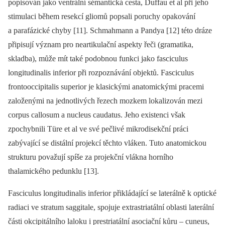
popisován jako ventrální sémantická cesta, Duffau et al při jeho
stimulaci během resekcí gliomů popsali poruchy opakování
a parafázické chyby [11]. Schmahmann a Pandya [12] této dráze
připisují význam pro neartikulační aspekty řeči (gramatika,
skladba), může mít také podobnou funkci jako fasciculus
longitudinalis inferior při rozpoznávání objektů. Fasciculus
frontooccipitalis superior je klasickými anatomickými pracemi
založenými na jednotlivých řezech mozkem lokalizován mezi
corpus callosum a nucleus caudatus. Jeho existenci však
zpochybnili Türe et al ve své pečlivé mikrodisekční práci
zabývající se distální projekcí těchto vláken. Tuto anatomickou
strukturu považují spíše za projekční vlákna horního
thalamického pedunklu [13].
Fasciculus longitudinalis inferior přikládající se laterálně k optické
radiaci ve stratum saggitale, spojuje extrastriatální oblasti laterální
části okcipitálního laloku i prestriatální asociační kůru –⁠ cuneus,