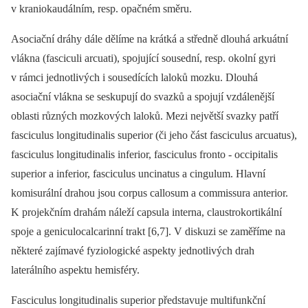
v kraniokaudálním, resp. opačném směru.
Asociační dráhy dále dělíme na krátká a středně dlouhá arkuátní
vlákna (fasciculi arcuati), spojující sousední, resp. okolní gyri
v rámci jednotlivých i sousedících laloků mozku. Dlouhá
asociační vlákna se seskupují do svazků a spojují vzdálenější
oblasti různých mozkových laloků. Mezi největší svazky patří
fasciculus longitudinalis superior (či jeho část fasciculus arcuatus),
fasciculus longitudinalis inferior, fasciculus fronto -⁠ occipitalis
superior a inferior, fasciculus uncinatus a cingulum. Hlavní
komisurální drahou jsou corpus callosum a commissura anterior.
K projekčním drahám náleží capsula interna, claustrokortikální
spoje a geniculocalcarinní trakt [6,7]. V diskuzi se zaměříme na
některé zajímavé fyziologické aspekty jednotlivých drah
laterálního aspektu hemisféry.
Fasciculus longitudinalis superior představuje multifunkční