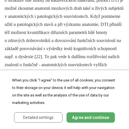
o struktuře bílé hmoty na kadaverickém materiálu, pomocí DTI je
možné zkoumat anatomii mozkových drah také u živých subjektů
v anatomických i patologických souvislostech. Když pomineme
užití u patologických stavů a při výzkumu anatomie, DTI přináší
též možnost kvantifikace difuzních parametrů bílé hmoty
u zdravých dobrovolníků a dovozování funkčních souvislostí na
základě porovnávání s výsledky testů kognitivních schopností
např. u dyslexie [22]. To pak vede k dalšímu rozšiřování našich
znalostí o funkčně -⁠ anatomických souvislostech vyšších
nervových funkcí. Největší nevýhodou je prozatím velmi nízké
When you click "I agree" to the use of all cookies, you consent
rozlišení i u špičkových klinických MR přístrojů, pohybující se
to their storage on your device; it will help with your navigation
okolo 2 × 2 × 2 mm. Snadno nahlédneme, že menší dráhy jsou již
on the site as well as the analysis of the use of data by our
pod rozlišovací schopností takovéto techniky, navíc budou
marketing activities.
výsledky významně ovlivněny efektem částečného objemu. Pro
nemožnost zobrazení takovýchto menších spojů v bílé hmotě
Detailed settings
Agree and continue
mozkové konvenční deterministickou traktografií FACT