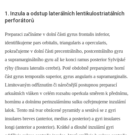
1. Inzula a odstup laterálních lentikulostriatálních
perforátorů
Preparaci začínáme v dolní části gyrus frontalis inferior,
identifikujeme pars orbitalis, triangularis a opercularis,
pokračujeme v dolní části precentrálního, postcentrálního gyru
a supramarginálního gyru až ke konci ramus posterior Sylvijské
rýhy (fissura lateralis cerebri). Poté obdobně preparujeme horní
část gyrus temporalis superior, gyrus angularis a supramarginalis.
Limitovaným odříznutím či náročnější postupnou preparací
arkuátních vláken v celém rozsahu operkula směrem k přednímu,
hornímu a dolnímu perinzulárnímu sulku ozřejmujeme inzulární
lalok. Tento má tvar obrácené pyramidy a sestává se z gyri
insulares breves (anterior, medius a posterior) a gyri insulares
longi (anterior a posterior). Krátké a dlouhé inzulární gyri