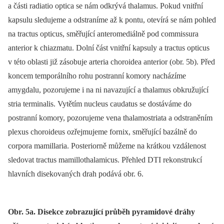
a části radiatio optica se nám odkrývá thalamus. Pokud vnitřní
kapsulu sledujeme a odstraníme až k pontu, otevírá se nám pohled
na tractus opticus, směřující anteromediálně pod commissura
anterior k chiazmatu. Dolní část vnitřní kapsuly a tractus opticus
v této oblasti již zásobuje arteria choroidea anterior (obr. 5b). Před
koncem temporálního rohu postranní komory nacházíme
amygdalu, pozorujeme i na ni navazující a thalamus obkružující
stria terminalis. Vytětím nucleus caudatus se dostáváme do
postranní komory, pozorujeme vena thalamostriata a odstraněním
plexus choroideus ozřejmujeme fornix, směřující bazálně do
corpora mamillaria. Posteriorně můžeme na krátkou vzdálenost
sledovat tractus mamillothalamicus. Přehled DTI rekonstrukcí
hlavních disekovaných drah podává obr. 6.
Obr. 5a. Disekce zobrazující průběh pyramidové dráhy