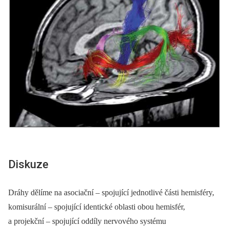
Diskuze
Dráhy dělíme na asociační –⁠ spojující jednotlivé části hemisféry,
komisurální –⁠ spojující identické oblasti obou hemisfér,
a projekční –⁠ spojující oddíly nervového systému