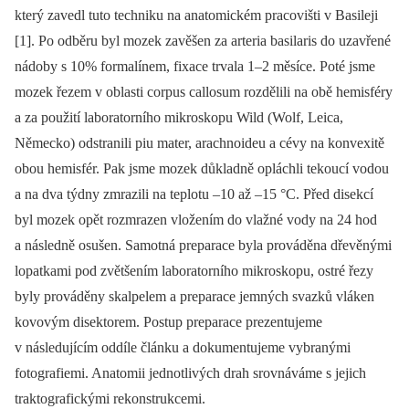
který zavedl tuto techniku na anatomickém pracovišti v Basileji
[1]. Po odběru byl mozek zavěšen za arteria basilaris do uzavřené
nádoby s 10% formalínem, fixace trvala 1–2 měsíce. Poté jsme
mozek řezem v oblasti corpus callosum rozdělili na obě hemisféry
a za použití laboratorního mikroskopu Wild (Wolf, Leica,
Německo) odstranili piu mater, arachnoideu a cévy na konvexitě
obou hemisfér. Pak jsme mozek důkladně opláchli tekoucí vodou
a na dva týdny zmrazili na teplotu –10 až –15 °C. Před disekcí
byl mozek opět rozmrazen vložením do vlažné vody na 24 hod
a následně osušen. Samotná preparace byla prováděna dřevěnými
lopatkami pod zvětšením laboratorního mikroskopu, ostré řezy
byly prováděny skalpelem a preparace jemných svazků vláken
kovovým disektorem. Postup preparace prezentujeme
v následujícím oddíle článku a dokumentujeme vybranými
fotografiemi. Anatomii jednotlivých drah srovnáváme s jejich
traktografickými rekonstrukcemi.