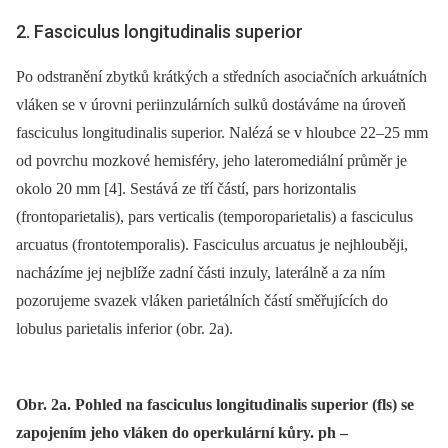
2. Fasciculus longitudinalis superior
Po odstranění zbytků krátkých a středních asociačních arkuátních
vláken se v úrovni periinzulárních sulků dostáváme na úroveň
fasciculus longitudinalis superior. Nalézá se v hloubce 22–25 mm
od povrchu mozkové hemisféry, jeho lateromediální průměr je
okolo 20 mm [4]. Sestává ze tří částí, pars horizontalis
(frontoparietalis), pars verticalis (temporoparietalis) a fasciculus
arcuatus (frontotemporalis). Fasciculus arcuatus je nejhlouběji,
nacházíme jej nejblíže zadní části inzuly, laterálně a za ním
pozorujeme svazek vláken parietálních částí směřujících do
lobulus parietalis inferior (obr. 2a).
Obr. 2a. Pohled na fasciculus longitudinalis superior (fls) se
zapojením jeho vláken do operkulární kůry. ph –