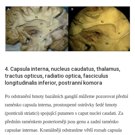
4. Capsula interna, nucleus caudatus, thalamus,
tractus opticus, radiatio optica, fasciculus
longitudinalis inferior, postranní komora
Po odstranění hmoty bazálních ganglií můžeme pozorovat přední
raménko capsula interna, prostoupené ostrůvky šedé hmoty
(ponticuli striatici) spojující putamen s caput nuclei caudati. Za
předním raménkem posteriorněji jsou genu a zadní raménko
capsulae internae. Kraniálněji odstraníme větší rozsah capsula