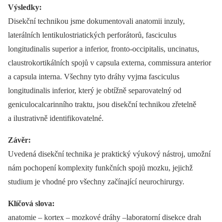
Výsledky:
Disekční technikou jsme dokumentovali anatomii inzuly,
laterálních lentikulostriatických perforátorů, fasciculus
longitudinalis superior a inferior, fronto-occipitalis, uncinatus,
claustrokortikálních spojů v capsula externa, commissura anterior
a capsula interna. Všechny tyto dráhy vyjma fasciculus
longitudinalis inferior, který je obtížně separovatelný od
geniculocalcarinního traktu, jsou disekční technikou zřetelně
a ilustrativně identifikovatelné.
Závěr:
Uvedená disekční technika je praktický výukový nástroj, umožní
nám pochopení komplexity funkčních spojů mozku, jejichž
studium je vhodné pro všechny začínající neurochirurgy.
Klíčová slova:
anatomie –⁠ kortex –⁠ mozkové dráhy –laboratorní disekce drah