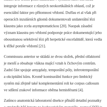
integruje informace z různých neokortikálních oblastí, což je
esenciální faktor pro přítomnost vědomí. Duffau et al však při
operacích inzulárních gliomů dokumentovali unilaterální lézi
klaustra jako zcela asymptomatickou [20]. Naopak zásadní
význam klaustra pro vědomí podporuje práce dokumentující jeho
oboustranou selektivní lézi při herpetické encefalitidě, která vedla
k těžké poruše vědomí [21].
Commissura anterior se skládá ze dvou složek, přední olfaktorní
je menší a obsahuje vlákna mající vztah k čichovým centrům.
Zadní část spojuje amygdaly, temporální póly, inferotemporální
a okcipitální kůru. Kromě komisurální funkce pro limbický
systém má zřejmě také komplementární roli ke corpus callosum
ve sdílení zrakové informace oběma hemisférami [4].
Zatímco anatomická laboratorní disekce přináší detailní poznatky