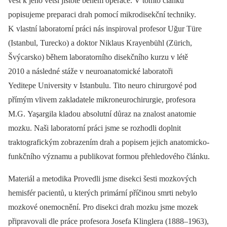
vést k jeho větší jistotě během operace. V tomto článku
popisujeme preparaci drah pomocí mikrodisekční techniky.
K vlastní laboratorní práci nás inspiroval profesor Uğur Türe
(Istanbul, Turecko) a doktor Niklaus Krayenbühl (Zürich,
Švýcarsko) během laboratorního disekčního kurzu v létě
2010 a následné stáže v neuroanatomické laboratoři
Yeditepe University v Istanbulu. Tito neuro chirurgové pod
přímým vlivem zakladatele mikroneurochirurgie, profesora
M.G. Yaşargila kladou absolutní důraz na znalost anatomie
mozku. Naši laboratorní práci jsme se rozhodli doplnit
traktografickým zobrazením drah a popisem jejich anatomicko-
funkčního významu a publikovat formou přehledového článku.
Materiál a metodika Provedli jsme disekci šesti mozkových
hemisfér pacientů, u kterých primární příčinou smrti nebylo
mozkové onemocnění. Pro disekci drah mozku jsme mozek
připravovali dle práce profesora Josefa Klinglera (1888–1963),