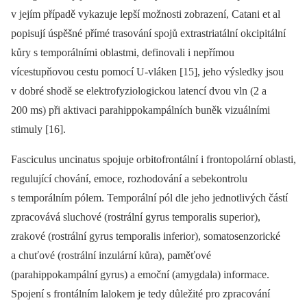
v jejím případě vykazuje lepší možnosti zobrazení, Catani et al
popisují úspěšné přímé trasování spojů extrastriatální okcipitální
kůry s temporálními oblastmi, definovali i nepřímou
vícestupňovou cestu pomocí U-vláken [15], jeho výsledky jsou
v dobré shodě se elektrofyziologickou latencí dvou vln (2 a
200 ms) při aktivaci parahippokampálních buněk vizuálními
stimuly [16].
Fasciculus uncinatus spojuje orbitofrontální i frontopolární oblasti,
regulující chování, emoce, rozhodování a sebekontrolu
s temporálním pólem. Temporální pól dle jeho jednotlivých částí
zpracovává sluchové (rostrální gyrus temporalis superior),
zrakové (rostrální gyrus temporalis inferior), somatosenzorické
a chuťové (rostrální inzulární kůra), paměťové
(parahippokampální gyrus) a emoční (amygdala) informace.
Spojení s frontálním lalokem je tedy důležité pro zpracování