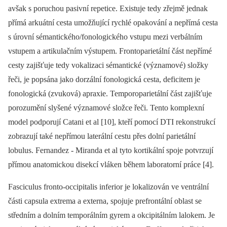
avšak s poruchou pasivní repetice. Existuje tedy zřejmě jednak
přímá arkuátní cesta umožňující rychlé opakování a nepřímá cesta
s úrovní sémantického/fonologického vstupu mezi verbálním
vstupem a artikulačním výstupem. Frontoparietální část nepřímé
cesty zajišťuje tedy vokalizaci sémantické (významové) složky
řeči, je popsána jako dorzální fonologická cesta, deficitem je
fonologická (zvuková) apraxie. Temporoparietální část zajišťuje
porozumění slyšené významové složce řeči. Tento komplexní
model podporují Catani et al [10], kteří pomocí DTI rekonstrukcí
zobrazují také nepřímou laterální cestu přes dolní parietální
lobulus. Fernandez -⁠ Miranda et al tyto kortikální spoje potvrzují
přímou anatomickou disekcí vláken během laboratorní práce [4].
Fasciculus fronto-occipitalis inferior je lokalizován ve ventrální
části capsula extrema a externa, spojuje prefrontální oblast se
středním a dolním temporálním gyrem a okcipitálním lalokem. Je