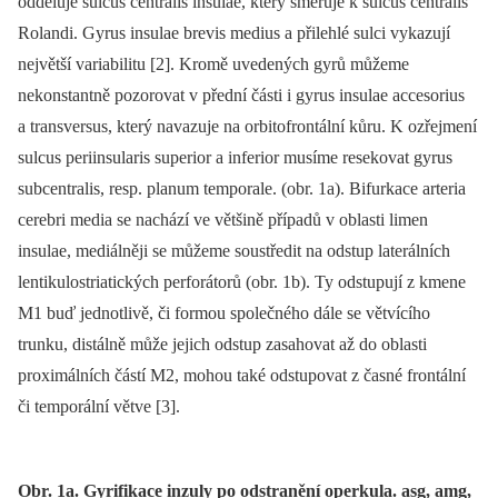
odděluje sulcus centralis insulae, který směřuje k sulcus centralis
Rolandi. Gyrus insulae brevis medius a přilehlé sulci vykazují
největší variabilitu [2]. Kromě uvedených gyrů můžeme
nekonstantně pozorovat v přední části i gyrus insulae accesorius
a transversus, který navazuje na orbitofrontální kůru. K ozřejmení
sulcus periinsularis superior a inferior musíme resekovat gyrus
subcentralis, resp. planum temporale. (obr. 1a). Bifurkace arteria
cerebri media se nachází ve většině případů v oblasti limen
insulae, mediálněji se můžeme soustředit na odstup laterálních
lentikulostriatických perforátorů (obr. 1b). Ty odstupují z kmene
M1 buď jednotlivě, či formou společného dále se větvícího
trunku, distálně může jejich odstup zasahovat až do oblasti
proximálních částí M2, mohou také odstupovat z časné frontální
či temporální větve [3].
Obr. 1a. Gyrifikace inzuly po odstranění operkula. asg, amg,