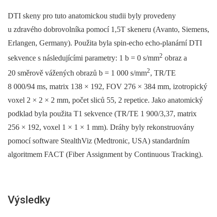
DTI skeny pro tuto anatomickou studii byly provedeny
u zdravého dobrovolníka pomocí 1,5T skeneru (Avanto, Siemens,
Erlangen, Germany). Použita byla spin-echo echo-planární DTI
2
sekvence s následujícími parametry: 1 b = 0 s/mm
obraz a
2
20 směrově vážených obrazů b = 1 000 s/mm
, TR/TE
8 000/94 ms, matrix 138 × 192, FOV 276 × 384 mm, izotropický
voxel 2 × 2 × 2 mm, počet sliců 55, 2 repetice. Jako anatomický
podklad byla použita T1 sekvence (TR/TE 1 900/3,37, matrix
256 × 192, voxel 1 × 1 × 1 mm). Dráhy byly rekonstruovány
pomocí software StealthViz (Medtronic, USA) standardním
algoritmem FACT (Fiber Assignment by Continuous Tracking).
Výsledky