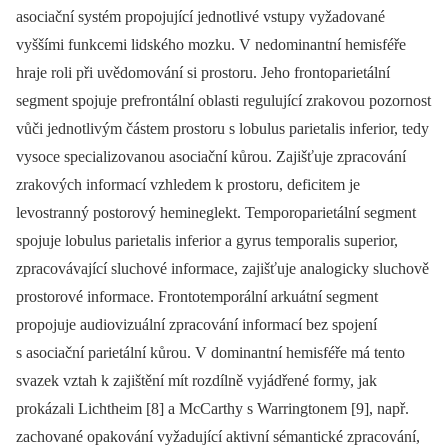
asociační systém propojující jednotlivé vstupy vyžadované
vyššími funkcemi lidského mozku. V nedominantní hemisféře
hraje roli při uvědomování si prostoru. Jeho frontoparietální
segment spojuje prefrontální oblasti regulující zrakovou pozornost
vůči jednotlivým částem prostoru s lobulus parietalis inferior, tedy
vysoce specializovanou asociační kůrou. Zajišťuje zpracování
zrakových informací vzhledem k prostoru, deficitem je
levostranný postorový hemineglekt. Temporoparietální segment
spojuje lobulus parietalis inferior a gyrus temporalis superior,
zpracovávající sluchové informace, zajišťuje analogicky sluchově
prostorové informace. Frontotemporální arkuátní segment
propojuje audiovizuální zpracování informací bez spojení
s asociační parietální kůrou. V dominantní hemisféře má tento
svazek vztah k zajištění mít rozdílně vyjádřené formy, jak
prokázali Lichtheim [8] a McCarthy s Warringtonem [9], např.
zachované opakování vyžadující aktivní sémantické zpracování,