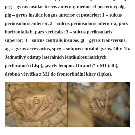
psg – gyrus insulae brevis anterior, medius et posterior; alg,
plg – gyrus insulae longus anterior et posterior; 1 – sulcus
periinsularis anterior, 2 – sulcus periinsularis inferior a, pars
horizontalis b, pars verticalis; 3 – sulcus periinsularis
superior; 4 – sulcus centralis insulae, gt – gyrus transversus,
ag – gyrus accessorius, spcg – subprecentrální gyrus. Obr. 1b.
Jednotlivý odstup laterálních lentikulostriatických
perforátorů (Llsp), „early temporal branch“ z M1 (etb),
drobná větvička z M1 do frontorbitální kůry (šipka).