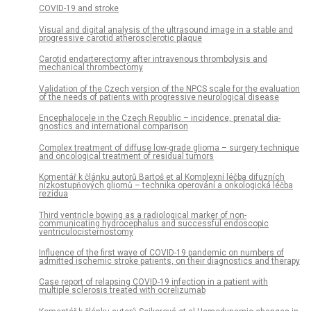
COVID-19 and stroke
Visual and digital analysis of the ultrasound image in a stable and
progressive carotid atherosclerotic plaque
Carotid endarterectomy after intravenous thrombolysis and
mechanical thrombectomy
Validation of the Czech version of the NPCS scale for the evaluation
of the needs of patients with progressive neurological disease
Encephalocele in the Czech Republic – incidence, prenatal dia­
gnostics and international comparison
Complex treatment of diffuse low-grade glioma – surgery technique
and oncological treatment of residual tumors
Komentář k článku autorů Bartoš et al Komplexní léčba difuzních
nízkostupňových gliomů – technika operování a onkologická léčba
rezidua
Third ventricle bowing as a radiological marker of non-
communicating hydrocephalus and successful endoscopic
ventriculocisternostomy
Influence of the first wave of COVID-19 pandemic on numbers of
admitted ischemic stroke patients, on their dia­gnostics and therapy
Case report of relapsing COVID-19 infection in a patient with
multiple sclerosis treated with ocrelizumab