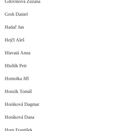
Gdovinová Zuzana
Groh Daniel
Hadač Jan
Hejčl Aleš
Hlavatá Anna
Hluštík Petr
Homolka Jiří
Honzík Tomáš
Horáková Dagmar
Horáková Dana
Horn František