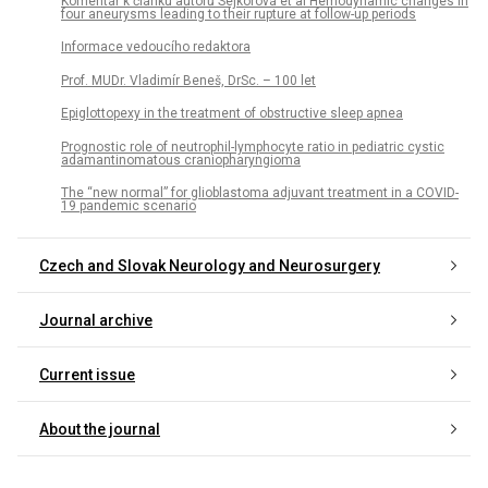
Komentář k článku autorů Sejkorová et al Hemodynamic changes in
four aneurysms leading to their rupture at follow-up periods
Informace vedoucího redaktora
Prof. MUDr. Vladimír Beneš, DrSc. – 100 let
Epiglottopexy in the treatment of obstructive sleep apnea
Prognostic role of neutrophil-lymphocyte ratio in pediatric cystic
adamantinomatous craniopharyngioma
The “new normal” for glioblastoma adjuvant treatment in a COVID-
19 pandemic scenario
Czech and Slovak Neurology and Neurosurgery
Journal archive
Current issue
About the journal