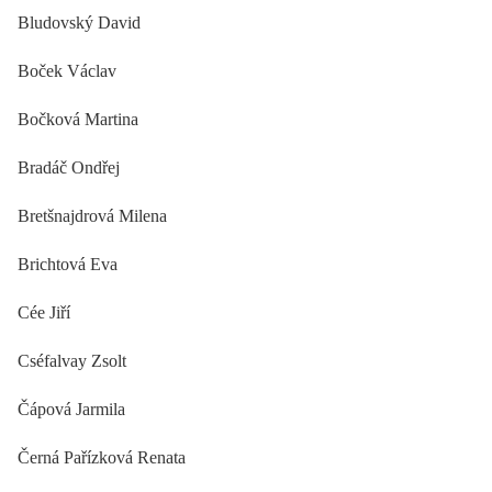
Bludovský David
Boček Václav
Bočková Martina
Bradáč Ondřej
Bretšnajdrová Milena
Brichtová Eva
Cée Jiří
Cséfalvay Zsolt
Čápová Jarmila
Černá Pařízková Renata