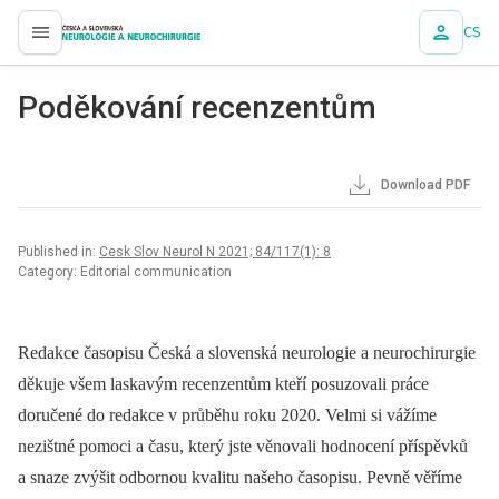
CS
proLékaře.cz
Poděkování recenzentům
Download PDF
Published in:
Cesk Slov Neurol N 2021; 84/117(1): 8
Category: Editorial communication
Redakce časopisu Česká a slovenská neurologie a neurochirurgie
děkuje všem laskavým recenzentům kteří posuzovali práce
doručené do redakce v průběhu roku 2020. Velmi si vážíme
nezištné pomoci a času, který jste věnovali hodnocení příspěvků
a snaze zvýšit odbornou kvalitu našeho časopisu. Pevně věříme