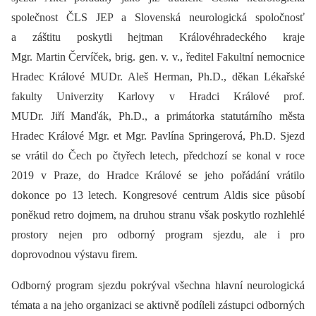
společnost ČLS JEP a Slovenská neurologická spoločnosť
a záštitu poskytli hejtman Královéhradeckého kraje
Mgr. Martin Červíček, brig. gen. v. v., ředitel Fakultní nemocnice
Hradec Králové MUDr. Aleš Herman, Ph.D., děkan Lékařské
fakulty Univerzity Karlovy v Hradci Králové prof.
MUDr. Jiří Manďák, Ph.D., a primátorka statutárního města
Hradec Králové Mgr. et Mgr. Pavlína Springerová, Ph.D. Sjezd
se vrátil do Čech po čtyřech letech, předchozí se konal v roce
2019 v Praze, do Hradce Králové se jeho pořádání vrátilo
dokonce po 13 letech. Kongresové centrum Aldis sice působí
poněkud retro dojmem, na druhou stranu však poskytlo rozhlehlé
prostory nejen pro odborný program sjezdu, ale i pro
doprovodnou výstavu firem.
Odborný program sjezdu pokrýval všechna hlavní neurologická
témata a na jeho organizaci se aktivně podíleli zástupci odborných