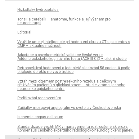
Nízkotlaký hydrocefalus
Tonsilla cerebelli – anatomie, funkce a její význam pro
neurochirurgii
Editorial
Využitie umelej inteligencie pri hodnotení obrazu CT u pacientov s
CMP – aktuálne možnosti
Adaptace a psychometrická validace české verze
Addenbrookského kognitivního testu (ACE-III-CZ) – pilotní studie
Retrospektivní hodnocení a jednoleté sledování 58 pacientů podle
etiologie defektu nervové trubice
Vztah mezi objemem postresekčního rezidua a celkovým
přežíváním pacientů s glioblastomem – studie v rámci jednoho
neuroonkologického centra
Poděkování recenzentům
Začiatky mozgovej angiografie vo svete a v Československu
Ischemie corpus callosum
Standardizace využití MR v managementu roztroušené sklerózy.
Konsenzus českého expertního radiologicko-neurologického panelu