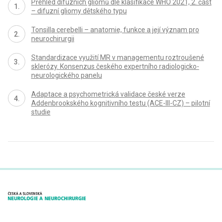
Přehled difuzních gliomů dle klasifikace WHO 2021, 2. část
– difuzní gliomy dětského typu
Tonsilla cerebelli – anatomie, funkce a její význam pro
neurochirurgii
Standardizace využití MR v managementu roztroušené
sklerózy. Konsenzus českého expertního radiologicko-
neurologického panelu
Adaptace a psychometrická validace české verze
Addenbrookského kognitivního testu (ACE-III-CZ) – pilotní
studie
proLékaře.cz