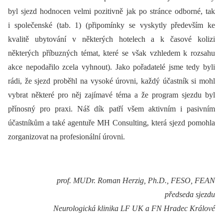
byl sjezd hodnocen velmi pozitivně jak po stránce odborné, tak
i společenské (tab. 1) (připomínky se vyskytly především ke
kvalitě ubytování v některých hotelech a k časové kolizi
některých příbuzných témat, které se však vzhledem k rozsahu
akce nepodařilo zcela vyhnout). Jako pořadatelé jsme tedy byli
rádi, že sjezd proběhl na vysoké úrovni, každý účastník si mohl
vybrat některé pro něj zajímavé téma a že program sjezdu byl
přínosný pro praxi. Náš dík patří všem aktivním i pasivním
účastníkům a také agentuře MH Consulting, která sjezd pomohla
zorganizovat na profesionální úrovni.
prof. MUDr. Roman Herzig, Ph.D., FESO, FEAN
předseda sjezdu
Neurologická klinika LF UK a FN Hradec Králové