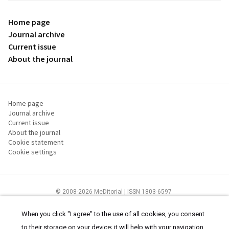
Home page
Journal archive
Current issue
About the journal
Home page
Journal archive
Current issue
About the journal
Cookie statement
Cookie settings
© 2008-2026 MeDitorial | ISSN 1803-6597
The content of this site is intended for health care professionals
Terms of
Use
and
cookies statement
.
When you click "I agree" to the use of all cookies, you consent
to their storage on your device; it will help with your navigation