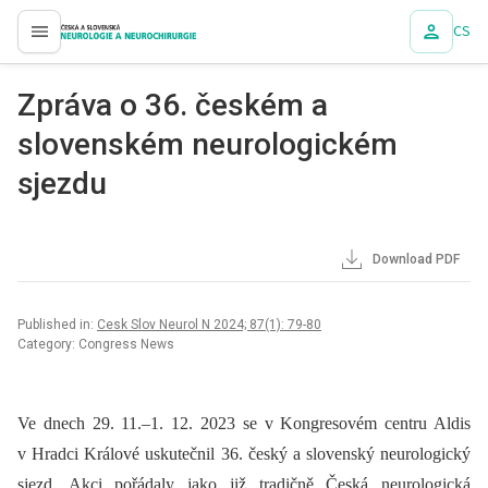
CS
proLékaře.cz
Zpráva o 36. českém a
slovenském neurologickém
sjezdu
Download PDF
Published in:
Cesk Slov Neurol N 2024; 87(1): 79-80
Category: Congress News
Ve dnech 29. 11.–1. 12. 2023 se v Kongresovém centru Aldis
v Hradci Králové uskutečnil 36. český a slovenský neurologický
sjezd. Akci pořádaly jako již tradičně Česká neurologická