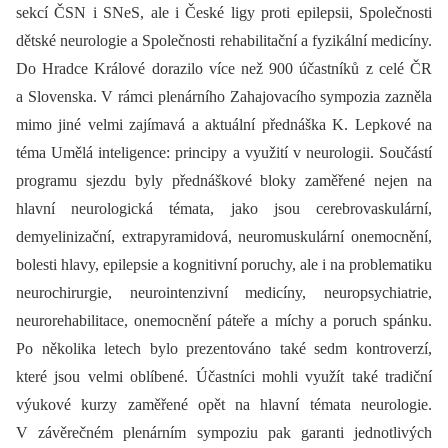
sekcí ČSN i SNeS, ale i České ligy proti epilepsii, Společnosti
dětské neurologie a Společnosti rehabilitační a fyzikální medicíny.
Do Hradce Králové dorazilo více než 900 účastníků z celé ČR
a Slovenska. V rámci plenárního Zahajovacího sympozia zazněla
mimo jiné velmi zajímavá a aktuální přednáška K. Lepkové na
téma Umělá inteligence: principy a využití v neurologii. Součástí
programu sjezdu byly přednáškové bloky zaměřené nejen na
hlavní neurologická témata, jako jsou cerebrovaskulární,
demyelinizační, extrapyramidová, neuromuskulární onemocnění,
bolesti hlavy, epilepsie a kognitivní poruchy, ale i na problematiku
neurochirurgie, neurointenzivní medicíny, neuropsychiatrie,
neurorehabilitace, onemocnění páteře a míchy a poruch spánku.
Po několika letech bylo prezentováno také sedm kontroverzí,
které jsou velmi oblíbené. Účastníci mohli využít také tradiční
výukové kurzy zaměřené opět na hlavní témata neurologie.
V závěrečném plenárním sympoziu pak garanti jednotlivých