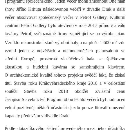
i programu společenského. Jeden večer mohli zhlédnout One man
show Jiřího Krhuta následovanou večeří v divadle Drak a další
večer absolvovat společenský večer v Petrof Gallery. Kulturní
centrum Petrof Gallery bylo otevřeno v roce 2017 přímo v areálu
továrny Petrof, světoznámé firmy zaměřující se na výrobu pian.
2
Vzniklo rekonstrukcí staré výrobní haly a na ploše 1 600 m
zde
vznikl jeden z největších a nejmodernějších pianosalonů ve
střední Evropě, prostorná víceúčelová hala se špičkovou
akustikou a hudební kavárna se samohrajícím klavírem.
O architektonické kvalitě tohoto projektu svědčí fakt, že získal
titul Stavba roku Královéhradeckého kraje 2018 a v celostátní
soutěži Stavba roku 2018 obdržel Zvláštní cenu
časopisu Stavebnictví. Program obou těchto večerů byl hodnocen
velmi pozitivně, někteří účastníci sjezdu pouze litovali omezené
kapacity především v divadle Drak.
Podle dotazníkového šetření provedeného mezi jeho účastníky