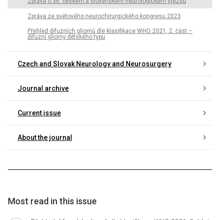
Zpráva o 36. českém a slovenském neurologickém sjezdu
Zpráva ze světového neurochirurgického kongresu 2023
Přehled difuzních gliomů dle klasifikace WHO 2021, 2. část –
difuzní gliomy dětského typu
Czech and Slovak Neurology and Neurosurgery
Journal archive
Current issue
About the journal
Most read in this issue