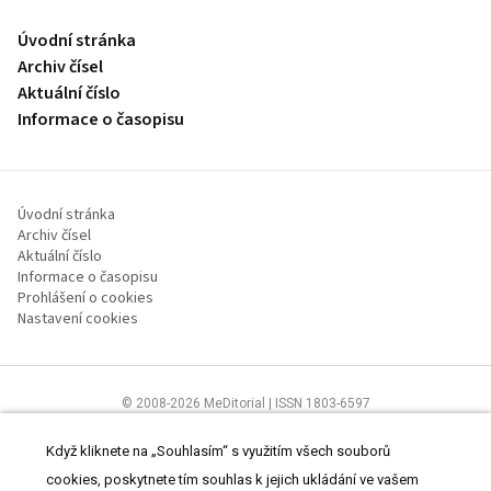
Úvodní stránka
Archiv čísel
Aktuální číslo
Informace o časopisu
Úvodní stránka
Archiv čísel
Aktuální číslo
Informace o časopisu
Prohlášení o cookies
Nastavení cookies
© 2008-2026 MeDitorial | ISSN 1803-6597
Stránky proLékaře.cz jsou určeny výhradně odborníkům ve
zdravotnictví.
Čtěte prohlášení
a
Zásady zpracování osobních údajů
.
Když kliknete na „Souhlasím“ s využitím všech souborů
cookies, poskytnete tím souhlas k jejich ukládání ve vašem