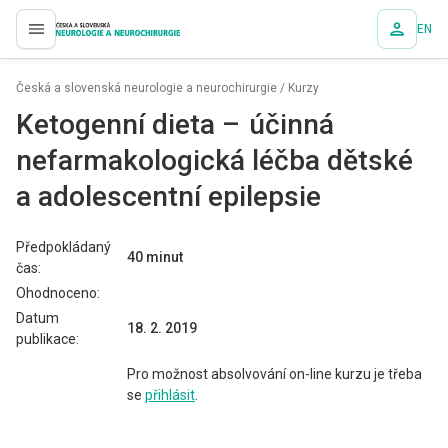
EN
proLékaře.cz
Česká a slovenská neurologie a neurochirurgie
/
Kurzy
Ketogen­ní dieta – účin­ná
nefarmakologická léčba dětské
a adolescentní epilepsie
Předpokládaný
40 minut
čas:
Ohodnoceno:
Datum
18. 2. 2019
publikace:
Pro možnost absolvování on-line kurzu je třeba
se
přihlásit
.