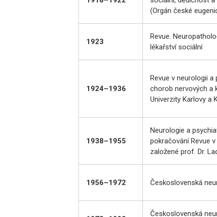
(Orgán české eugenic
Revue. Neuropathologi
1923
lékařství sociální
Revue v neurologii a p
1924–1936
chorob nervových a k
Univerzity Karlovy 
Neurologie a psychia
1938–1955
pokračování Revue v n
založené prof. Dr. L
1956–1972
Československá neur
Československá neuro