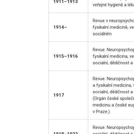
1911–1913
veřejné hygieně a lék
Revue v neuropsychop
1914–
fysikalní medicině, ve
sociálním.
Revue. Neuropsychopa
1915–1916
fysikalní medicina, ve
socialní, dědičnost a
Revue. Neuropsychop
a fysikalní medicina, 
socialní, dědičnost a
1917
(Orgán české společn
medicinu a české eu
v Praze.)
Revue. Neuropsychopa
1918–1922
sociální, dědičnost a