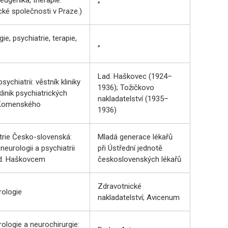
ké společnosti v Praze.)
e, psychiatrie, terapie,
„
Lad. Haškovec (1924–
sychiatrii: věstník kliniky
1936); Tožičkovo
linik psychiatrických
nakladatelství (1935–
a Komenského
1936)
trie Česko-slovenská:
Mladá generace lékařů
eurologii a psychiatrii
při Ústřední jednotě
ad. Haškovcem
československých lékařů
Zdravotnické
ologie
nakladatelství; Avicenum
logie a neurochirurgie: