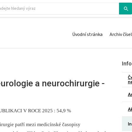
Úvodní stránka
Archiv čísel
Inf
Č
urologie a neurochirurgie -
n
u
Ar
Ak
LIKACI V ROCE 2025 : 54,9 %
I
irurgie patří mezi medicínské časopisy