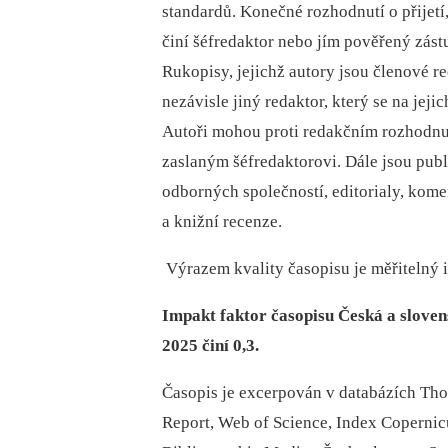
standardů. Konečné rozhodnutí o přijetí
činí šéfredaktor nebo jím pověřený zást
Rukopisy, jejichž autory jsou členové r
nezávisle jiný redaktor, který se na jeji
Autoři mohou proti redakčním rozhodnu
zaslaným šéfredaktorovi. Dále jsou pub
odborných společností, editorialy, komen
a knižní recenze.
Výrazem kvality časopisu je měřitelný i
Impakt faktor časopisu Česká a sloven
2025 činí 0,3.
Časopis je excerpován v databázích Th
Report, Web of Science, Index Coperni