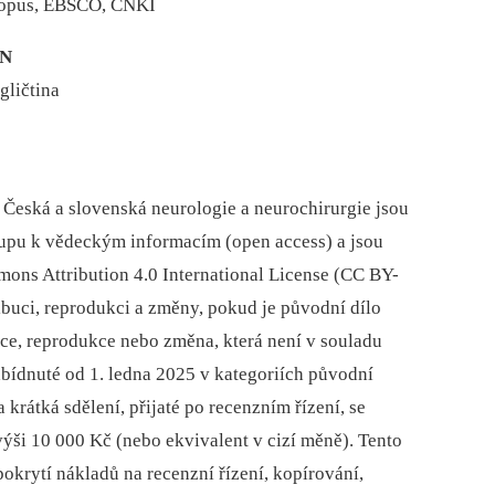
copus, EBSCO, CNKI
 N
gličtina
Česká a slovenská neurologie a neurochirurgie jsou
tupu k vědeckým informacím (open access) a jsou
mons Attribution 4.0 International License (CC BY-
ibuci, reprodukci a změny, pokud je původní dílo
uce, reprodukce nebo změna, která není v souladu
abídnuté od 1. ledna 2025 v kategoriích původní
 krátká sdělení, přijaté po recenzním řízení, se
ýši 10 000 Kč (nebo ekvivalent v cizí měně). Tento
pokrytí nákladů na recenzní řízení, kopírování,