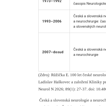
1973–1992
časopis Neurologick
Česká a slovenská n
1993–2006
a neurochirurgie: ča
a slovenských neuro
Česká a slovenská n
2007–dosud
a neurochirurgie
(Zdroj: Růžička E. 100 let české neurol
Ladislav Haškovec a založení Kliniky p
Neurol N 2026; 89(1): 27-37. doi: 10.4
Česká a slovenská neurologie a neurochi