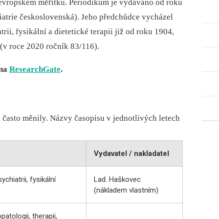
i v evropském měřítku. Periodikum je vydáváno od roku
iatrie československá). Jeho předchůdce vycházel
ii, fysikální a dietetické terapii již od roku 1904,
(v roce 2020 ročník 83/116).
 na
ResearchGate
.
 často měnily. Názvy časopisu v jednotlivých letech
Vydavatel / nakladatel
chiatrii, fysikální
Lad. Haškovec
(nákladem vlastním)
tologii, therapii,