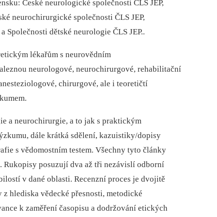
vensku: České neurologické společnosti ČLS JEP,
ské neurochirurgické společnosti ČLS JEP,
 a Společnosti dětské neurologie ČLS JEP..
oretickým lékařům s neurovědním
leznou neurologové, neurochirurgové, rehabilitační
nesteziologové, chirurgové, ale i teoretičtí
ýzkumem.
e a neurochirurgie, a to jak s praktickým
ýzkumu, dále krátká sdělení, kazuistiky/dopisy
afie s vědomostním testem. Všechny tyto články
 Rukopisy posuzují dva až tři nezávislí odborní
lostí v dané oblasti. Recenzní proces je dvojitě
y z hlediska vědecké přesnosti, metodické
evance k zaměření časopisu a dodržování etických