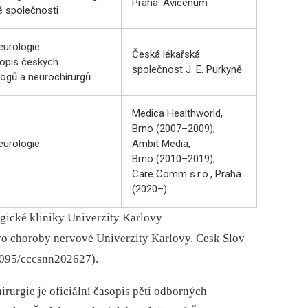
Praha: Avicenum
é společnosti
eurologie
Česká lékařská
sopis českých
společnost J. E. Purkyně
logů a neurochirurgů
Medica Healthworld,
Brno (2007–2009);
eurologie
Ambit Media,
Brno (2010–2019);
Care Comm s.r.o., Praha
(2020–)
ogické kliniky Univerzity Karlovy
ro choroby nervové Univerzity Karlovy. Cesk Slov
8095/cccsnn202627).
rurgie je oficiální časopis pěti odborných