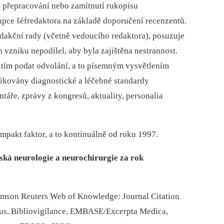
, přepracování nebo zamítnutí rukopisu
upce šéfredaktora na základě doporučení recenzentů.
edakční rady (včetně vedoucího redaktora), posuzuje
ch vzniku nepodílel, aby byla zajištěna nestrannost.
tím podat odvolání, a to písemným vysvětlením
likovány diagnostické a léčebné standardy
táře, zprávy z kongresů, aktuality, personalia
mpakt faktor, a to kontinuálně od roku 1997.
ská neurologie a neurochirurgie za rok
omson Reuters Web of Knowledge: Journal Citation
cus, Bibliovigilance, EMBASE/Excerpta Medica,