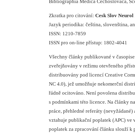
Bibliographia Medica Čechoslovaca, S
Zkratka pro citování:
Cesk Slov Neurol
Jazyk periodika: čeština, slovenština, an
ISSN: 1210-7859
ISSN pro on-line přístup: 1802-4041
Všechny články publikované v časopise 
zveřejňovány v režimu otevřeného přís
distribuovány pod licencí Creative Com
NC 4.0), jež umožňuje nekomerční distr
řádně ocitováno. Není povolena distrib
s podmínkami této licence. Na články n
práce, přehledné referáty (nevyžádané) a
vztahuje publikační poplatek (APC) ve v
poplatek za zpracování článku slouží k 