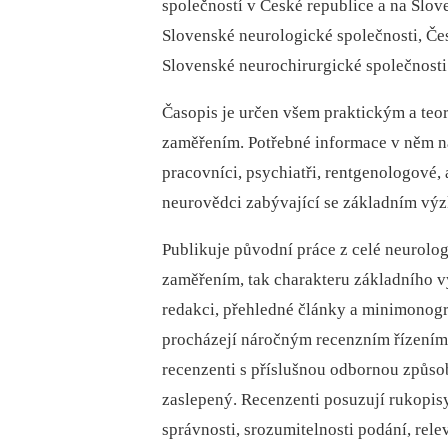
společností v České republice a na Slo
Slovenské neurologické společnosti, Če
Slovenské neurochirurgické společnosti
Časopis je určen všem praktickým a te
zaměřením. Potřebné informace v něm na
pracovníci, psychiatři, rentgenologové, a
neurovědci zabývající se základním v
Publikuje původní práce z celé neurologi
zaměřením, tak charakteru základního v
redakci, přehledné články a minimonogr
procházejí náročným recenzním řízením.
recenzenti s příslušnou odbornou způsobi
zaslepený. Recenzenti posuzují rukopis
správnosti, srozumitelnosti podání, rel