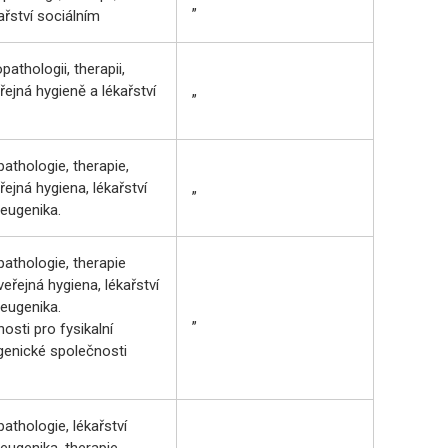
„
ařství sociálním
athologii, therapii,
řejná hygieně a lékařství
„
thologie, therapie,
řejná hygiena, lékařství
„
 eugenika.
athologie, therapie
veřejná hygiena, lékařství
 eugenika.
„
osti pro fysikalní
genické společnosti
thologie, lékařství
 eugenika, therapie.
„