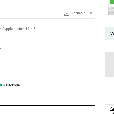
Stáhnout PDF
4(Supplementum 1 ): 4-5
V
.
Neurologie
Č
n