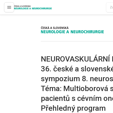
proLékaře.cz
proLékaře.cz
NEUROVASKULÁRNÍ
36. české a slovensk
sympozium 8. neuros
Téma: Multioborová s
pacientů s cévním 
Přehledný program