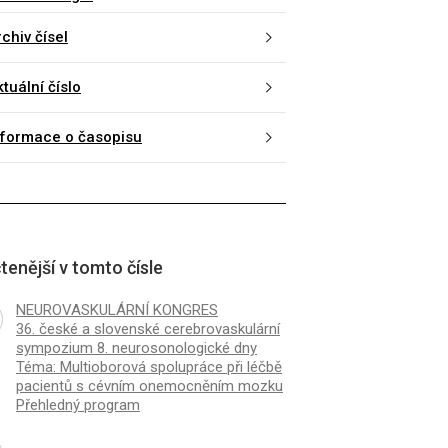
K
ČLÁNEK
chiv čísel
ík
Abstrakta
tuální číslo
nformace o časopisu
tenější v tomto čísle
NEUROVASKULÁRNÍ KONGRES
36. české a slovenské cerebrovaskulární
sympozium 8. neurosonologické dny
Téma: Multioborová spolupráce při léčbě
pacientů s cévním onemocněním mozku
Přehledný program