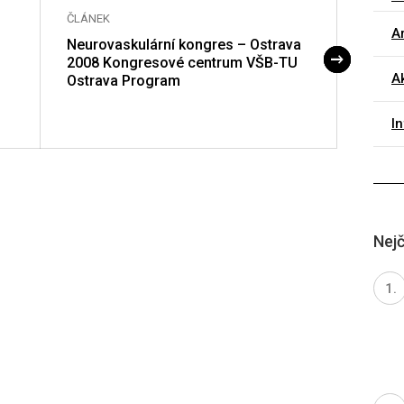
ČLÁNEK
ČLÁNE
Ar
Neurovaskulární kongres – Ostrava
Rejstř
2008 Kongresové centrum VŠB-TU
Ak
Ostrava Program
I
Nejč