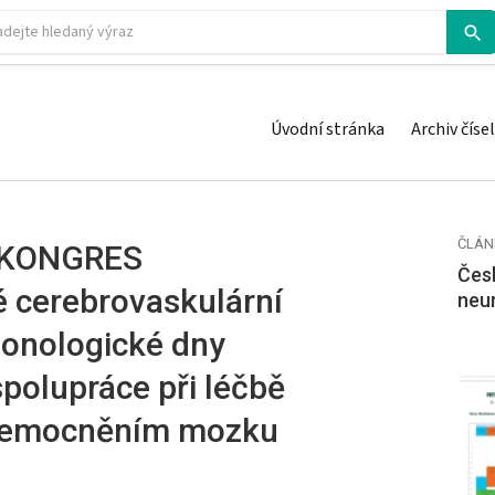
Úvodní stránka
Archiv čísel
ČLÁN
 KONGRES
Česk
é cerebrovaskulární
neu
onologické dny
polupráce při léčbě
onemocněním mozku