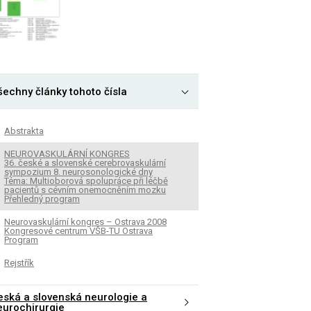
šechny články tohoto čísla
Abstrakta
NEUROVASKULÁRNÍ KONGRES
36. české a slovenské cerebrovaskulární
sympozium 8. neurosonologické dny
Téma: Multioborová spolupráce při léčbě
pacientů s cévním onemocněním mozku
Přehledný program
Neurovaskulární kongres – Ostrava 2008
Kongresové centrum VŠB-TU Ostrava
Program
Rejstřík
eská a slovenská neurologie a
eurochirurgie