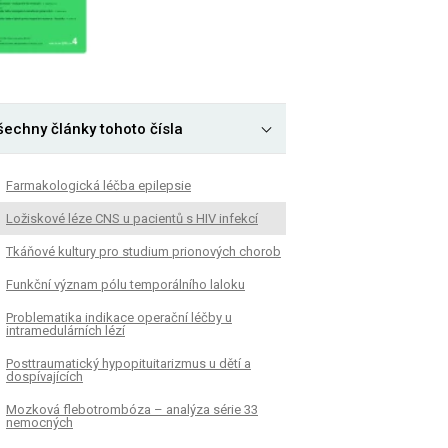
šechny články tohoto čísla
Farmakologická léčba epilepsie
Ložiskové léze CNS u pacientů s HIV infekcí
Tkáňové kultury pro studium prionových chorob
Funkční význam pólu temporálního laloku
Problematika indikace operační léčby u
intramedulárních lézí
Posttraumatický hypopituitarizmus u dětí a
dospívajících
Mozková flebotrombóza – analýza série 33
nemocných