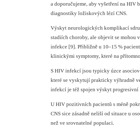
a doporučujeme, aby vyšetření na HIV b
diagnostiky ložiskových lézí CNS.
Výskyt neurologických komplikací sdru
stadiích choroby, ale objevit se mohou
infekce [9]. Přibližně u 10–15 % pacie
klinickými symptomy, které na přítomno
S HIV infekcí jsou typicky úzce asoci
které se vyskytují prakticky výhradně 
infekcí je též spojen výskyt progresivní
U HIV pozitivních pacientů s méně pokr
CNS sice zásadně neliší od situace u oso
než ve srovnatelné populaci.