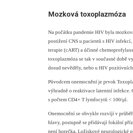
Mozková toxoplazmóza
Na počátku pandemie HIV byla mozková 
postižení CNS u pacientů s HIV infekcí
terapie (cART) a účinné chemoprofylaxe
toxoplazmóza se tak v současné době vys
dosud nevěděly, nebo u HIV pozitivních p
Původcem onemocnění je prvok ­Toxoplas
výhradně o reaktivace latentní infekce.
s počtem ­CD4+ T lymfocytů < 100/μl.
Onemocnění se obvykle rozvíjí v průběh
hlavy, postupně se přidávají fokální př
není horečka. Ložiskové neurologické př