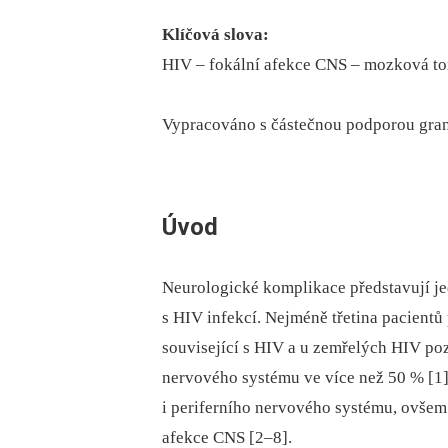
Klíčová slova:
HIV –⁠ fokální afekce CNS –⁠ mozková t
Vypracováno s částečnou podporou gra
Úvod
Neurologické komplikace představují jed
s HIV infekcí. Nejméně třetina pacient
související s HIV a u zemřelých HIV pozi
nervového systému ve více než 50 % [1].
i periferního nervového systému, ovšem
afekce CNS [2–8].