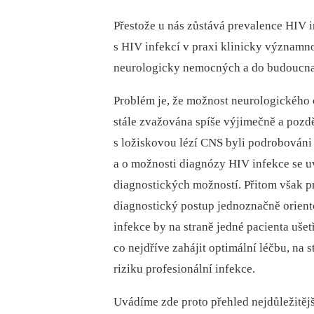
Přestože u nás zůstává prevalence HIV i
s HIV infekcí v praxi klinicky význam
neurologicky nemocných a do budoucna l
Problém je, že možnost neurologického 
stále zvažována spíše výjimečně a pozdě
s ložiskovou lézí CNS byli podrobováni
a o možnosti diagnózy HIV infekce se 
diagnostických možností. Přitom však pr
diagnostický postup jednoznačně orien
infekce by na straně jedné pacienta uše
co nejdříve zahájit optimální léčbu, na
riziku profesionální infekce.
Uvádíme zde proto přehled nejdůležitějš