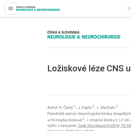
proLékaře.cz
proLékaře.cz
Ložiskové léze CNS u 
1
2
3
Autoři: R. Černý
; J. Kapla
; L. Machala
Působiště autorů: Neurologická klinika dospělých
2
a FN Hradec Králové
; I. infekční klinika 2. LF 
Vyšlo v časopise:
Cesk Slov Neurol N 2010; 73/10