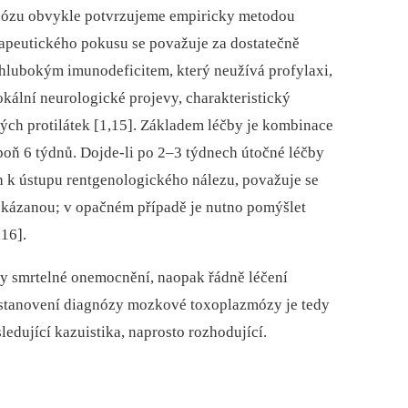
gnózu obvykle potvrzujeme empiricky metodou
rapeutického pokusu se považuje za dostatečně
hlubokým imunodeficitem, který neužívá profylaxi,
okální neurologické projevy, charakteristický
vých protilátek [1,15]. Základem léčby je kombinace
poň 6 týdnů. Dojde-li po 2–3 týdnech útočné léčby
h k ústupu rentgenologického nálezu, považuje se
kázanou; v opačném případě je nutno pomýšlet
16].
 smrtelné onemocnění, naopak řádně léčení
 stanovení diagnózy mozkové toxoplazmózy je tedy
sledující kazuistika, naprosto rozhodující.