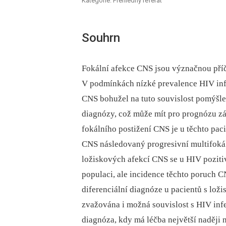
Kategorie: Přehledný referát
Souhrn
Fokální afekce CNS jsou význačnou příči
V podmínkách nízké prevalence HIV infe
CNS bohužel na tuto souvislost pomýšle
diagnózy, což může mít pro prognózu z
fokálního postižení CNS je u těchto p
CNS následovaný progresivní multifokáln
ložiskových afekcí CNS se u HIV pozitiv
populaci, ale incidence těchto poruch CN
diferenciální diagnóze u pacientů s lo
zvažována i možná souvislost s HIV inf
diagnóza, kdy má léčba největší naději 