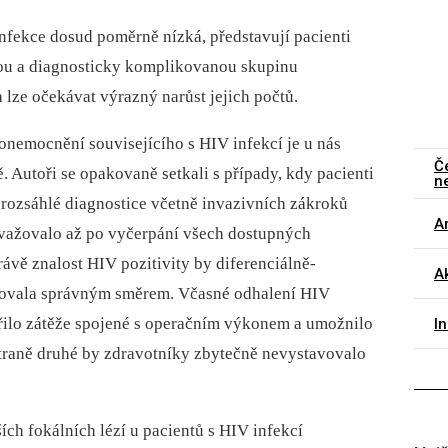
nfekce dosud poměrně nízká, představují pacienti
nou a diagnosticky komplikovanou skupinu
ze očekávat výrazný narůst jejich počtů.
onemocnění souvisejícího s HIV infekcí je u nás
Č
. Autoři se opakovaně setkali s případy, kdy pacienti
n
 rozsáhlé diagnostice včetně invazivních zákroků
Ar
uvažovalo až po vyčerpání všech dostupných
ávě znalost HIV pozitivity by diferenciálně­
Ak
tovala správným směrem. Včasné odhalení HIV
třilo zátěže spojené s operačním výkonem a umožnilo
I
 straně druhé by zdravotníky zbytečně nevystavovalo
ích fokálních lézí u pacientů s HIV infekcí