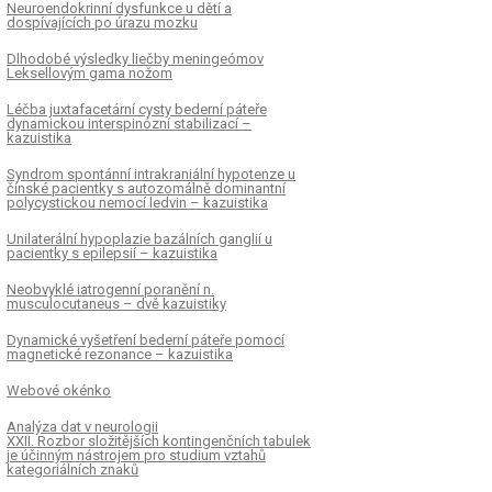
Neuroendokrinní dysfunkce u dětí a
dospívajících po úrazu mozku
Dlhodobé výsledky liečby meningeómov
Leksellovým gama nožom
Léčba juxtafacetární cysty bederní páteře
dynamickou interspinózní stabilizací –
kazuistika
Syndrom spontánní intrakraniální hypotenze u
čínské pacientky s autozomálně dominantní
polycystickou nemocí ledvin – kazuistika
Unilaterální hypoplazie bazálních ganglií u
pacientky s epilepsií – kazuistika
Neobvyklé iatrogenní poranění n.
musculocutaneus – dvě kazuistiky
Dynamické vyšetření bederní páteře pomocí
magnetické rezonance – kazuistika
Webové okénko
Analýza dat v neurologii
XXII. Rozbor složitějších kontingenčních tabulek
je účinným nástrojem pro studium vztahů
kategoriálních znaků