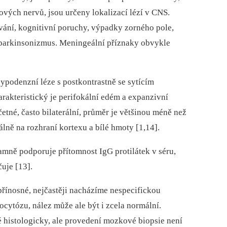
vých nervů, jsou určeny lokalizací lézí v CNS.
vání, kognitivní poruchy, výpadky zorného pole,
a parkinsonizmus. Meningeální příznaky obvykle
podenzní léze s postkontrastně se sytícím
rakteristický je perifokální edém a expanzivní
tné, často bilaterální, průměr je většinou méně než
álně na rozhraní kortexu a bílé hmoty [1,14].
ě podporuje přítomnost IgG protilátek v séru,
uje [13].
přínosné, nejčastěji nacházíme nespecifickou
ocytózu, nález může ale být i zcela normální.
é histologicky, ale provedení mozkové biopsie není