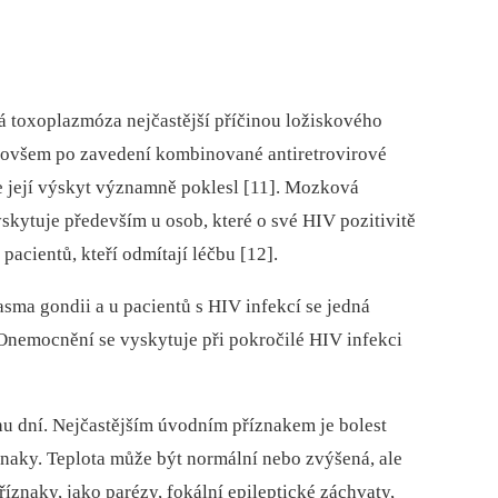
toxoplazmóza nejčastější příčinou ložiskového
, ovšem po zavedení kombinované antiretrovirové
 její výskyt významně poklesl [11]. Mozková
kytuje především u osob, které o své HIV pozitivitě
acientů, kteří odmítají léčbu [12].
ma gondii a u pacientů s HIV infekcí se jedná
 Onemocnění se vyskytuje při pokročilé HIV infekci
u dní. Nejčastějším úvodním příznakem je bolest
íznaky. Teplota může být normální nebo zvýšená, ale
íznaky, jako parézy, fokální epileptické záchvaty,