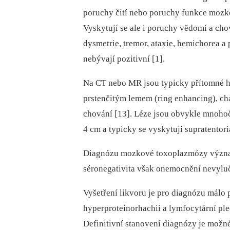
poruchy čití nebo poruchy funkce mozko
Vyskytují se ale i poruchy vědomí a cho
dysmetrie, tremor, ataxie, hemichorea 
nebývají pozitivní [1].
Na CT nebo MR jsou typicky přítomné hy
prstenčitým lemem (ring enhancing), cha
chování [13]. Léze jsou obvykle mnohoče
4 cm a typicky se vyskytují supratentori
Diagnózu mozkové toxoplazmózy významn
séronegativita však onemocnění nevyluč
Vyšetření likvoru je pro diagnózu málo 
hyperproteinorhachii a lymfocytární ple
Definitivní stanovení dia­gnózy je možn