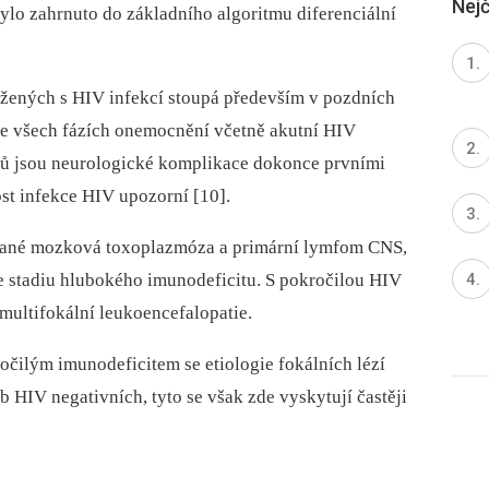
Nejč
ylo zahrnuto do základního algoritmu diferenciální
žených s HIV infekcí stoupá především v pozdních
 ve všech fázích onemocnění včetně akutní HIV
ntů jsou neurologické komplikace dokonce prvními
st infekce HIV upozorní [10].
ované mozková toxoplazmóza a primární lymfom CNS,
ve stadiu hlubokého imunodeficitu. S pokročilou HIV
 multifokální leukoencefalopatie.
očilým imunodeficitem se etiologie fokálních lézí
b HIV negativních, tyto se však zde vyskytují častěji