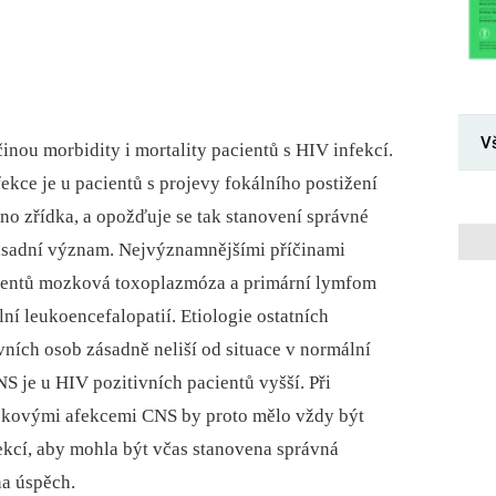
V
nou morbidity i mortality pacientů s HIV infekcí.
kce je u pacientů s projevy fokálního postižení
no zřídka, a opožďuje se tak stanovení správné
ásadní význam. Nejvýznamnějšími příčinami
acientů mozková toxoplazmóza a primární lymfom
í leukoencefalopatií. Etiologie ostatních
ních osob zásadně neliší od situace v normální
S je u HIV pozitivních pacientů vyšší. Při
žiskovými afekcemi CNS by proto mělo vždy být
ekcí, aby mohla být včas stanovena správná
na úspěch.