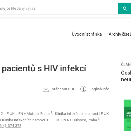
Úvodní stránka
Archiv čísel
ČLÁN
pacientů s HIV infekcí
Česk
neu
Stáhnout PDF
English info
1
 2. LF UK a FN v Motole, Praha
; Klinika infekčních nemocí LF UK
3
UK a Klinika infekčních nemocí 3. LF UK, FN Na Bulovce, Praha
6(4): 374-378