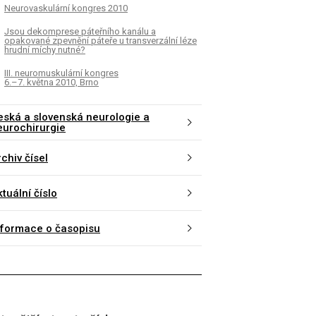
Neurovaskulární kongres 2010
Jsou dekomprese páteřního kanálu a
opakované zpevnění páteře u transverzální léze
hrudní míchy nutné?
III. neuromuskulární kongres
6.–7. května 2010, Brno
eská a slovenská neurologie a
eurochirurgie
chiv čísel
tuální číslo
nformace o časopisu