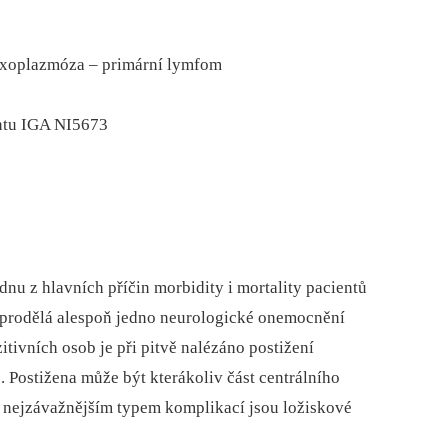
oxoplazmóza –⁠ primární lymfom
ntu IGA NI5673
nu z hlavních příčin morbidity i mortality pacientů
ů prodělá alespoň jedno neurologické onemocnění
tivních osob je při pitvě nalézáno postižení
 Postižena může být kterákoliv část centrálního
 nejzávažnějším typem komplikací jsou ložiskové