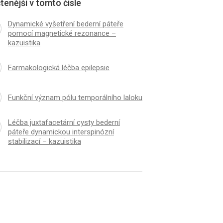
tenější v tomto čísle
Dynamické vyšetření bederní páteře
pomocí magnetické rezonance –
kazuistika
Farmakologická léčba epilepsie
Funkční význam pólu temporálního laloku
Léčba juxtafacetární cysty bederní
páteře dynamickou interspinózní
stabilizací – kazuistika