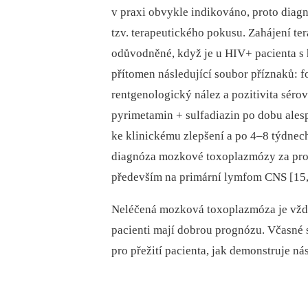
v praxi obvykle indikováno, proto dia
tzv. terapeutického pokusu. Zahájení te
odůvodněné, když je u HIV+ pacienta s 
přítomen následující soubor příznaků: f
rentgenologický nález a pozitivita séro
pyrimetamin + sulfadiazin po dobu ales
ke klinickému zlepšení a po 4–8 týdnec
diagnóza mozkové toxoplazmózy za pro
především na primární lymfom CNS [15,
Neléčená mozková toxoplazmóza je vždy
pacienti mají dobrou prognózu. Včasné
pro přežití pacienta, jak demonstruje ná