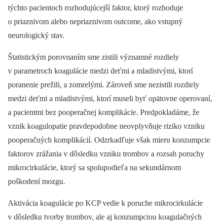
týchto pacientoch rozhodujúcejší faktor, ktorý rozhoduje
o priaznivom alebo nepriaznivom outcome, ako vstupný
neurologický stav.
Štatistickým porovnaním sme zistili významné rozdiely
v parametroch koagulácie medzi deťmi a mladistvými, ktorí
poranenie prežili, a zomrelými. Zároveň sme nezistili rozdiely
medzi deťmi a mladistvými, ktorí museli byť opätovne operovaní,
a pacientmi bez pooperačnej komplikácie. Predpokladáme, že
vznik koagulopatie pravdepodobne neovplyvňuje riziko vzniku
pooperačných komplikácií. Odzrkadľuje však mieru konzumpcie
faktorov zrážania v dôsledku vzniku trombov a rozsah poruchy
mikrocirkulácie, ktorý sa spolupodieľa na sekundárnom
poškodení mozgu.
Aktivácia koagulácie po KCP vedie k poruche mikrocirkulácie
v dôsledku tvorby trombov, ale aj konzumpciou koagulačných