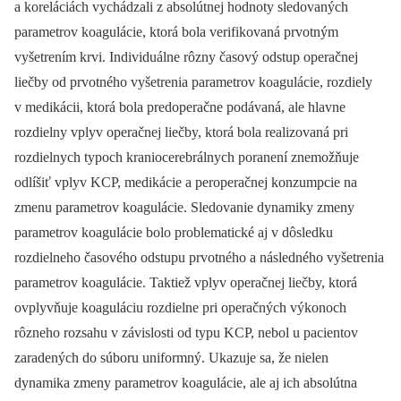
a koreláciách vychádzali z absolútnej hodnoty sledovaných
parametrov koagulácie, ktorá bola verifikovaná prvotným
vyšetrením krvi. Individuálne rôzny časový odstup operačnej
liečby od prvotného vyšetrenia parametrov koagulácie, rozdiely
v medikácii, ktorá bola pred­operačne podávaná, ale hlavne
rozdielny vplyv operačnej liečby, ktorá bola realizovaná pri
rozdielnych typoch kraniocerebrálnych poranení znemožňuje
odlíšiť vplyv KCP, medikácie a peroperačnej konzumpcie na
zmenu parametrov koagulácie. Sledovanie dynamiky zmeny
parametrov koagulácie bolo problematické aj v dôsledku
rozdielneho časového odstupu prvotného a následného vyšetrenia
parametrov koa­gulácie. Taktiež vplyv operačnej liečby, ktorá
ovplyvňuje koaguláciu rozdielne pri operačných výkonoch
rôzneho rozsahu v závislosti od typu KCP, nebol u pa­cientov
zaradených do súboru uniformný. Ukazuje sa, že nielen
dynamika zmeny parametrov koagulácie, ale aj ich absolútna