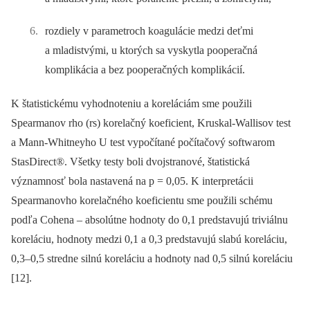
rozdiely v parametroch koagulácie medzi deťmi
a mladistvými, u ktorých sa vyskytla pooperačná
komplikácia a bez pooperačných komplikácií.
K štatistickému vyhodnoteniu a koreláciám sme použili
Spearmanov rho (rs) korelačný koeficient, Kruskal-Wallisov test
a Mann-Whitneyho U test vypočítané počítačový softwarom
StasDirect®. Všetky testy boli dvojstranové, štatistická
významnosť bola nastavená na p = 0,05. K interpretácii
Spearmanovho korelačného koeficientu sme použili schému
podľa Cohena –⁠ absolútne hodnoty do 0,1 predstavujú triviálnu
koreláciu, hodnoty medzi 0,1 a 0,3 predstavujú slabú koreláciu,
0,3–0,5 stredne silnú koreláciu a hodnoty nad 0,5 silnú koreláciu
[12].