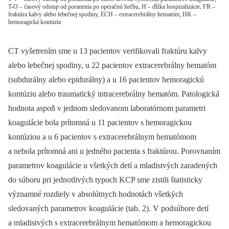
T-O – časový odstup od poranenia po operačnú liečbu, H – dĺžka hospizalizácie, FR –
fraktúra kalvy alebo lebečnej spodiny, ECH – extracerebrálny hematóm, HK –
hemoragická kontúzia
CT vyšetrením sme u 13 pacientov verifikovali fraktúru kalvy
alebo lebečnej spodiny, u 22 pacientov extracerebrálny hematóm
(subdurálny alebo epidurálny) a u 16 pacientov hemoragickú
kontúziu alebo traumatický intracerebrálny hematóm. Patologická
hodnota aspoň v jednom sledovanom laboratórnom parametri
koagulácie bola prítomná u 11 pacientov s hemoragickou
kontúziou a u 6 pacientov s extracerebrálnym hematómom
a nebola prítomná ani u jedného pacienta s fraktúrou. Porovnaním
parametrov koagulácie u všetkých detí a mladistvých zaradených
do súboru pri jednotlivých typoch KCP sme zistili štatisticky
významné rozdiely v absolútnych hodnotách všetkých
sledovaných parametrov koagulácie (tab. 2). V podsúbore detí
a mladistvých s extracerebrálnym hematómom a hemoragickou