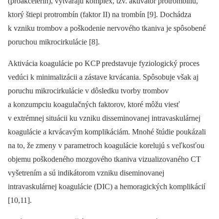
(proakcelerín), vytvárajú komplex, tzv. aktivátor protrombínu,
ktorý štiepi protrombín (faktor II) na trombín [9]. Dochádza
k vzniku trombov a poškodenie nervového tkaniva je spôsobené
poruchou mikrocirkulácie [8].
Aktivácia koagulácie po KCP predstavuje fyziologický proces
vedúci k minimalizácii a zástave krvácania. Spôsobuje však aj
poruchu mikrocirkulácie v dôsledku tvorby trombov
a konzumpciu koagulačných faktorov, ktoré môžu viesť
v extrémnej situácii ku vzniku disseminovanej intravaskulárnej
koagulácie a krvácavým komplikáciám. Mnohé štúdie poukázali
na to, že zmeny v parametroch koa­gulácie korelujú s veľkosťou
objemu poškodeného mozgového tkaniva vizualizovaného CT
vyšetrením a sú indikátorom vzniku diseminovanej
intravaskulárnej koagulácie (DIC) a hemoragických komplikácií
[10,11].