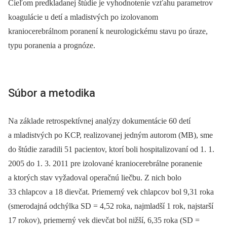
Cieľom predkladanej štúdie je vyhodnotenie vzťahu parametrov
koagulácie u detí a mladistvých po izolovanom
kraniocerebrálnom poranení k neurologickému stavu po úraze,
typu poranenia a prognóze.
Súbor a metodika
Na základe retrospektívnej analýzy dokumentácie 60 detí
a mladistvých po KCP, realizovanej jedným autorom (MB), sme
do štúdie zaradili 51 pacientov, ktorí boli hospitalizovaní od 1. 1.
2005 do 1. 3. 2011 pre izolované kraniocerebrálne poranenie
a ktorých stav vyžadoval operačnú liečbu. Z nich bolo
33 chlapcov a 18 dievčat. Priemerný vek chlapcov bol 9,31 roka
(smerodajná odchýlka SD = 4,52 roka, najmladší 1 rok, najstarší
17 rokov), priemerný vek dievčat bol nižší, 6,35 roka (SD =