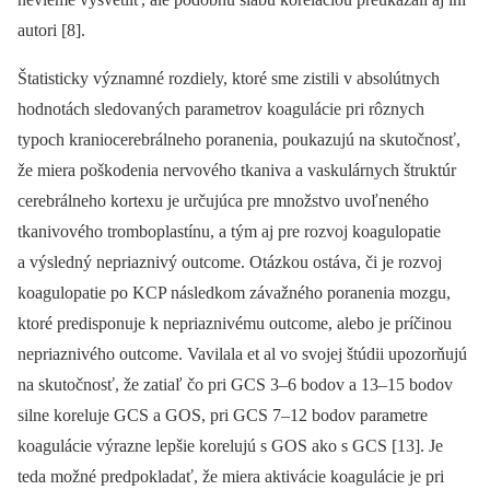
autori [8].
Štatisticky významné rozdiely, ktoré sme zistili v absolútnych
hodnotách sledovaných parametrov koagulácie pri rôznych
typoch kraniocerebrálneho poranenia, poukazujú na skutočnosť,
že miera poškodenia nervového tkaniva a vaskulárnych štruktúr
cerebrálneho kortexu je určujúca pre množstvo uvoľneného
tkanivového tromboplastínu, a tým aj pre rozvoj koagulopatie
a výsledný nepriaznivý outcome. Otázkou ostáva, či je rozvoj
koagulopatie po KCP následkom závažného poranenia mozgu,
ktoré predisponuje k nepriaznivému outcome, alebo je príčinou
nepriaznivého outcome. Vavilala et al vo svojej štúdii upozorňujú
na skutočnosť, že zatiaľ čo pri GCS 3–6 bodov a 13–15 bodov
silne koreluje GCS a GOS, pri GCS 7–12 bodov parametre
koagulácie výrazne lepšie korelujú s GOS ako s GCS [13]. Je
teda možné predpokladať, že miera aktivácie koagulácie je pri