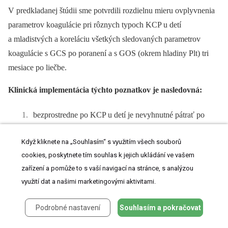
V predkladanej štúdii sme potvrdili roz­dielnu mieru ovplyvnenia
parametrov koa­gulácie pri rôznych typoch KCP u detí
a mladistvých a koreláciu všetkých sledovaných parametrov
koagulácie s GCS po poranení a s GOS (okrem hladiny Plt) tri
mesiace po liečbe.
Klinická implementácia týchto poznatkov je nasledovná:
bezprostredne po KCP u detí je nevyhnutné pátrať po
vznikajúcej poruche koagulácie a aj v prípade, že
Když kliknete na „Souhlasím“ s využitím všech souborů
nevznikla, pravidelne kontrolovať parametre koagulácie,
cookies, poskytnete tím souhlas k jejich ukládání ve vašem
v prípade jej vzniku je potrebná rýchla a agresívna liečba
zařízení a pomůže to s vaší navigací na stránce, s analýzou
v prevencii nepriaznivého outcome,
využití dat a našimi marketingovými aktivitami.
precízna hemostáza počas operačnej liečby po KCP u detí
Podrobné nastavení
Souhlasím a pokračovat
predchádza znížením konzumpcie koagulačných faktorov