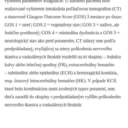
vyšetrení parametrov koagulácie. U každého pacienta bolo
realizované vyšetrenie intrakránia počítačovou tomografiou (CT)
a stanovené Glasgow Outcome Score (GOS) 3 mesiace po úraze.
GOS 1 = smrť; GOS 2 = vegetatívny stav; GOS 3 = nažive, ale
funkčne postihnutý; GOS 4 = minimálna dysfunkcia a GOS 5 =
neurologický stav ako pred poranením. CT nálezy sme podľa
predpokladanej, zvyšujúcej sa miery poškodenia nervového
tkaniva a vaskulárnych štruktúr rozdelili na tri skupiny –⁠ fraktúra
kalvy alebo lebečnej spodiny (FR), extracerebrálny hematóm
–⁠ subdurálny alebo epidurálny (ECH) a hemoragická kontúzia,
resp. úrazový intracerebrálny hematóm (HK). V prípade KCP,
ktoré bolo kombináciou nami zvolených typov poranení, sme
dieťa zaradili do skupiny s predpokladaným vyšším poškodením
nervového tkaniva a vaskulárnych štruktúr.