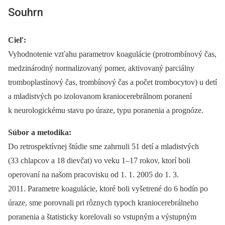
Souhrn
Cieľ:
Vyhodnotenie vzťahu parametrov koagulácie (protrombínový čas,
medzinárodný normalizovaný pomer, aktivovaný parciálny
tromboplastínový čas, trombínový čas a počet trombocytov) u detí
a mladistvých po izolovanom kraniocerebrálnom poranení
k neurologickému stavu po úraze, typu poranenia a prognóze.
Súbor a metodika:
Do retrospektívnej štúdie sme zahrnuli 51 detí a mladistvých
(33 chlapcov a 18 dievčat) vo veku 1–17 rokov, ktorí boli
operovaní na našom pracovisku od 1. 1. 2005 do 1. 3.
2011. Parametre koagulácie, ktoré boli vyšetrené do 6 hodín po
úraze, sme porovnali pri rôznych typoch kraniocerebrálneho
poranenia a štatisticky korelovali so vstupným a výstupným