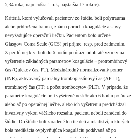
5,34 roka, najmladšia 1 rok, najstaršia 17 rokov).
Kritériá, ktoré vylučovali pacientov zo štúdie, boli polytrauma
alebo pridružená trauma, známa porucha koagulácie a stavy
nevyžadujúce operačnú liečbu. Pacientom bolo určené
Glasgow Coma Scale (GCS) pri príjme, resp. pred zatlmením.
Z periférnej krvi boli do 6 hodín po úraze odobraté vzorky na
vyšetrenie základných parametrov koagulácie –⁠ protrombínový
čas (Quickov čas, PT), Medzinárodný normalizovaný pomer
(INR), aktivovaný parciálny tromboplastínový čas (APTT),
trombínový čas (TT) a počet trombocytov (PLT). V prípade, že
parametre koagulácie boli vyšetrené neskôr ako 6 hodín po úraze
alebo až po operačnej liečbe, alebo ich vyšetreniu predchádzal
invazívny výkon väčšieho rozsahu, pacienti neboli zaradení do
štúdie. Do štúdie boli zaradené len tie deti a mladiství, u ktorých
bola medikácia ovplyvňujúca koaguláciu podávaná až po