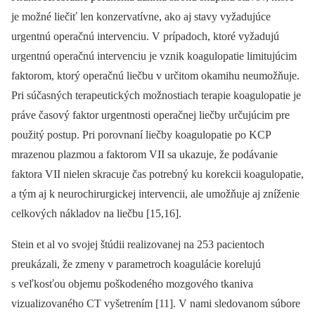
je možné liečiť len konzervatívne, ako aj stavy vyžadujúce
urgentnú operačnú intervenciu. V prípadoch, ktoré vyžadujú
urgentnú operačnú intervenciu je vznik koagulopatie limitujúcim
faktorom, ktorý operačnú liečbu v určitom okamihu neumožňuje.
Pri súčasných terapeutických možnostiach terapie koagulopatie je
práve časový faktor urgentnosti operačnej liečby určujúcim pre
použitý postup. Pri porovnaní liečby koagulopatie po KCP
mrazenou plazmou a faktorom VII sa ukazuje, že podávanie
faktora VII nielen skracuje čas potrebný ku korekcii koagulopatie,
a tým aj k neurochirurgickej intervencii, ale umožňuje aj zníženie
celkových nákladov na liečbu [15,16].
Stein et al vo svojej štúdii realizovanej na 253 pacientoch
preukázali, že zmeny v parametroch koagulácie korelujú
s veľkosťou objemu poškodeného mozgového tkaniva
vizualizovaného CT vyšetrením [11]. V nami sledovanom súbore