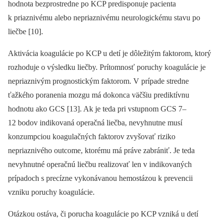
hodnota bezprostredne po KCP predisponuje pacienta
k priaznivému alebo nepriaznivému neurologickému stavu po
liečbe [10].
Aktivácia koagulácie po KCP u detí je dôležitým faktorom, ktorý
rozhoduje o výsledku liečby. Prítomnosť poruchy koa­gulácie je
nepriaznivým prognostickým faktorom. V prípade stredne
ťažkého poranenia mozgu má dokonca väčšiu prediktívnu
hodnotu ako GCS [13]. Ak je teda pri vstupnom GCS 7–
12 bodov indikovaná operačná liečba, nevyhnutne musí
konzumpciou koagulačných faktorov zvyšovať riziko
nepriaznivého outcome, ktorému má práve zabrániť. Je teda
nevyhnutné operačnú liečbu realizovať len v indikovaných
prípadoch s precízne vykonávanou hemostázou k prevencii
vzniku poruchy koagulácie.
Otázkou ostáva, či porucha koagulácie po KCP vzniká u detí