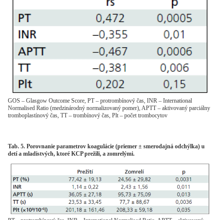
GOS – Glasgow Outcome Score, PT – protrombínový čas, INR – International
Normalised Ratio (medzinárodný normalizovaný pomer), APTT – aktivovaný parciálny
tromboplastínový čas, TT – trombínový čas, Plt – počet trombocytov
Tab. 5. Porovnanie parametrov koagulácie (priemer ± smerodajná odchýlka) u
detí a mladistvých, ktoré KCP prežili, a zomrelými.