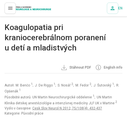
EN
proLékaře.cz
Koagulopatia pri
kraniocerebrálnom poranení
u detí a mladistvých
Stáhnout PDF
English info
1
1
2
2
1
Autoři: M. Benčo
; J. De Riggo
; S. Nosáľ
; M. Fedor
; J. Šutovský
; R.
1
Opšenák
1
Působiště autorů: UN Martin Neurochirurgické oddelenie
; UN Martin
2
Klinika detskej anestéziológie a intenzívnej medicíny JLF UK v Martine
Vyšlo v časopise:
Cesk Slov Neurol N 2012; 75/108(4): 432-437
Kategorie: Původní práce