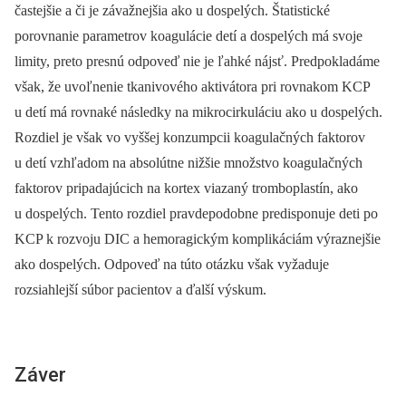
častejšie a či je závažnejšia ako u dospelých. Štatistické
porovnanie parametrov koagulácie detí a dospelých má svoje
limity, preto presnú odpoveď nie je ľahké nájsť. Predpokladáme
však, že uvoľnenie tkanivového aktivátora pri rovnakom KCP
u detí má rovnaké následky na mikrocirkuláciu ako u dospelých.
Rozdiel je však vo vyššej konzumpcii koagulačných faktorov
u detí vzhľadom na absolútne nižšie množstvo koagulačných
faktorov pripadajúcich na kortex viazaný tromboplastín, ako
u dospelých. Tento rozdiel pravdepodobne predisponuje deti po
KCP k rozvoju DIC a hemoragickým komplikáciám výraznejšie
ako dospelých. Odpoveď na túto otázku však vyžaduje
rozsiahlejší súbor pacientov a ďalší výskum.
Záver