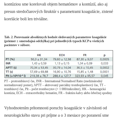
kontúziou sme korelovali objem hematómov a kontúzií, ako aj
presun stredočiarových štruktúr s parametrami koagulácie, zistené
korelácie boli len triviálne.
Tab. 2. Porovnanie absolútnych hodnôt sledovaných parametrov koagulácie
(priemer ± smerodajná odchýlka) pri jednotlivých typoch KCP u všetkých
pacientov v súbore.
PT – protrombínový čas, INR – International Normalised Ratio (medzinárodný
normalizovaný pomer), APTT – aktivovaný parciálny tromboplastínový čas, TT –
trombínový čas, Plt – počet trombocytov (× 1 000/mikroliter), HK – hemoragická
kontúzia, ECH – extracerebrálny hematóm, FR – fraktúra kalvy alebo lebečnej spodiny
Vyhodnotením prítomnosti poruchy koagulácie v závislosti od
neurologického stavu pri príjme a o 3 mesiace po poranení sme