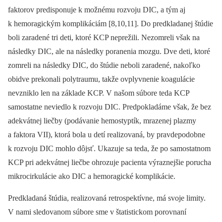
faktorov predisponuje k možnému rozvoju DIC, a tým aj
k hemoragickým komplikáciám [8,10,11]. Do predkladanej štúdie
boli zaradené tri deti, ktoré KCP neprežili. Nezomreli však na
následky DIC, ale na následky poranenia mozgu. Dve deti, ktoré
zomreli na následky DIC, do štúdie neboli zaradené, nakoľko
obidve prekonali polytraumu, takže ovplyvnenie koagulácie
nevzniklo len na základe KCP. V našom súbore teda KCP
samostatne neviedlo k rozvoju DIC. Predpokladáme však, že bez
adekvátnej liečby (podávanie hemostyptík, mrazenej plazmy
a faktora VII), ktorá bola u detí realizovaná, by pravdepodobne
k rozvoju DIC mohlo dôjsť. Ukazuje sa teda, že po samostatnom
KCP pri adekvátnej liečbe ohrozuje pacienta výraznejšie porucha
mikrocirkulácie ako DIC a hemoragické komplikácie.
Predkladaná štúdia, realizovaná retrospektívne, má svoje limity.
V nami sledovanom súbore sme v štatistickom porovnaní