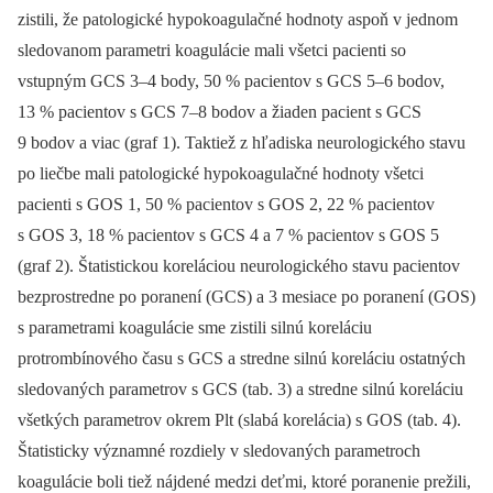
zistili, že patologické hypokoagulačné hodnoty aspoň v jednom
sledovanom parametri koagulácie mali všetci pacienti so
vstupným GCS 3–4 body, 50 % pacientov s GCS 5–6 bodov,
13 % pa­cientov s GCS 7–8 bodov a žiaden pacient s GCS
9 bodov a viac (graf 1). Taktiež z hľadiska neurologického stavu
po liečbe mali patologické hypokoagulačné hodnoty všetci
pacienti s GOS 1, 50 % pa­cientov s GOS 2, 22 % pacientov
s GOS 3, 18 % pacientov s GCS 4 a 7 % pacientov s GOS 5
(graf 2). Štatistickou koreláciou neurologického stavu pacientov
bezprostredne po poranení (GCS) a 3 mesiace po poranení (GOS)
s parametrami koagulácie sme zistili silnú koreláciu
protrombínového času s GCS a stredne silnú koreláciu ostatných
sledovaných parametrov s GCS (tab. 3) a stredne silnú koreláciu
všetkých parametrov okrem Plt (slabá korelácia) s GOS (tab. 4).
Štatisticky významné rozdiely v sledovaných parametroch
koagulácie boli tiež nájdené medzi deťmi, ktoré poranenie prežili,