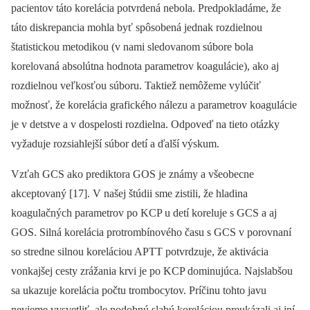
pacientov táto korelácia potvrdená nebola. Predpokladáme, že
táto diskrepancia mohla byť spôsobená jednak rozdielnou
štatistickou metodikou (v nami sledovanom súbore bola
korelovaná absolútna hodnota parametrov koagulácie), ako aj
rozdielnou veľkosťou súboru. Taktiež nemôžeme vylúčiť
možnosť, že korelácia grafického nálezu a parametrov koagulácie
je v detstve a v dospelosti rozdielna. Odpoveď na tieto otázky
vyžaduje rozsiahlejší súbor detí a ďalší výskum.
Vzťah GCS ako prediktora GOS je známy a všeobecne
akceptovaný [17]. V našej štúdii sme zistili, že hladina
koagulačných parametrov po KCP u detí koreluje s GCS a aj
GOS. Silná korelácia protrombínového času s GCS v porovnaní
so stredne silnou koreláciou APTT potvrdzuje, že aktivácia
vonkajšej cesty zrážania krvi je po KCP dominujúca. Najslabšou
sa ukazuje korelácia počtu trombocytov. Príčinu tohto javu
nevieme vysvetliť, ale podobnú slabú koreláciou preukázali aj iní