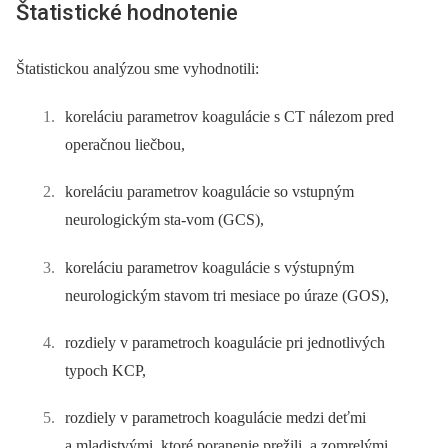
Štatistické hodnotenie
Štatistickou analýzou sme vyhodnotili:
koreláciu parametrov koagulácie s CT nálezom pred
operačnou liečbou,
koreláciu parametrov koagulácie so vstupným
neurologickým sta­-vom (GCS),
koreláciu parametrov koagulácie s výstupným
neurologickým stavom tri mesiace po úraze (GOS),
rozdiely v parametroch koagulácie pri jednotlivých
typoch KCP,
rozdiely v parametroch koagulácie medzi deťmi
a mladistvými, ktoré poranenie prežili, a zomrelými,