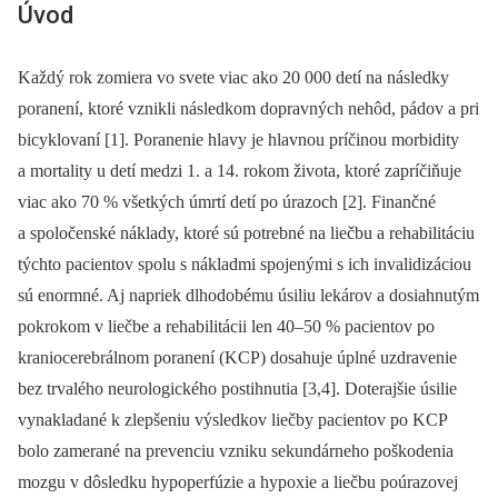
Úvod
Každý rok zomiera vo svete viac ako 20 000 detí na následky
poranení, ktoré vznikli následkom dopravných nehôd, pádov a pri
bicyklovaní [1]. Poranenie hlavy je hlavnou príčinou morbidity
a mortality u detí medzi 1. a 14. rokom života, ktoré zapríčiňuje
viac ako 70 % všetkých úmrtí detí po úrazoch [2]. Finančné
a spoločenské náklady, ktoré sú potrebné na liečbu a rehabilitáciu
týchto pacientov spolu s nákladmi spojenými s ich invalidizáciou
sú enormné. Aj napriek dlhodobému úsiliu lekárov a dosiahnutým
pokrokom v liečbe a rehabilitácii len 40–50 % pacientov po
kraniocerebrálnom poranení (KCP) dosahuje úplné uzdravenie
bez trvalého neurologického postihnutia [3,4]. Doterajšie úsilie
vynakladané k zlepšeniu výsledkov liečby pacientov po KCP
bolo zamerané na prevenciu vzniku sekundárneho poškodenia
mozgu v dôsledku hypoperfúzie a hypoxie a liečbu poúrazovej