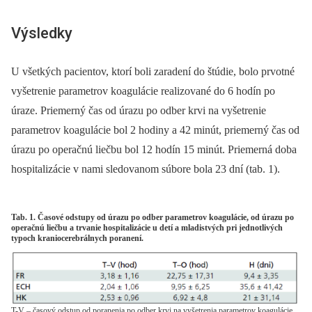
Výsledky
U všetkých pacientov, ktorí boli zaradení do štúdie, bolo prvotné
vyšetrenie parametrov koagulácie realizované do 6 hodín po
úraze. Priemerný čas od úrazu po odber krvi na vyšetrenie
parametrov koa­gulácie bol 2 hodiny a 42 minút, priemerný čas od
úrazu po operačnú liečbu bol 12 hodín 15 minút. Priemerná doba
hospitalizácie v nami sledovanom súbore bola 23 dní (tab. 1).
Tab. 1. Časové odstupy od úrazu po odber parametrov koagulácie, od úrazu po
operačnú liečbu a trvanie hospitalizácie u detí a mladistvých pri jednotlivých
typoch kraniocerebrálnych poranení.
T-V – časový odstup od poranenia po odber krvi na vyšetrenia parametrov koagulácie,