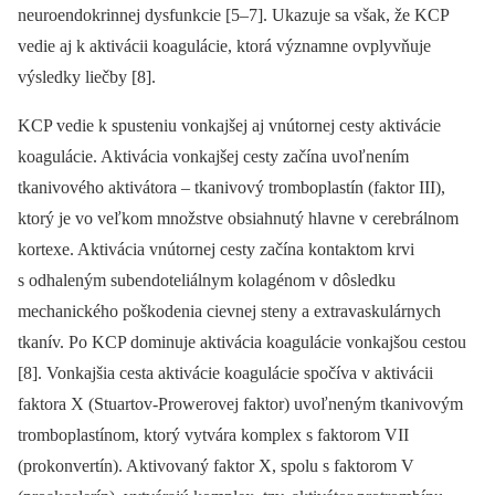
neuroendokrinnej dysfunkcie [5–7]. Ukazuje sa však, že KCP
vedie aj k aktivácii koagulácie, ktorá významne ovplyvňuje
výsledky liečby [8].
KCP vedie k spusteniu vonkajšej aj vnútornej cesty aktivácie
koagulácie. Aktivácia vonkajšej cesty začína uvoľnením
tkanivového aktivátora –⁠ tkanivový tromboplastín (faktor III),
ktorý je vo veľkom množstve obsiahnutý hlavne v cerebrálnom
kortexe. Aktivácia vnútornej cesty začína kontaktom krvi
s odhaleným subendoteliálnym kolagénom v dôsledku
mechanického poškodenia cievnej steny a extravaskulárnych
tkanív. Po KCP dominuje aktivácia koagulácie vonkajšou cestou
[8]. Vonkajšia cesta aktivácie koagulácie spočíva v aktivácii
faktora X (Stuartov-Prowerovej faktor) uvoľneným tkanivovým
tromboplastínom, ktorý vytvára komplex s faktorom VII
(prokonvertín). Aktivovaný faktor X, spolu s faktorom V