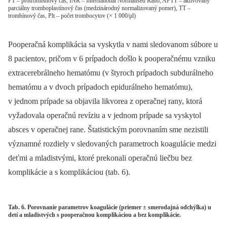
PT – protrombínový čas, INR – International Normalised Ratio, APTT – aktivovaný
parciálny tromboplastínový čas (medzinárodný normalizovaný pomer), TT –
trombínový čas, Plt – počet trombocytov (× 1 000/μl)
Pooperačná komplikácia sa vyskytla v nami sledovanom súbore u
8 pacientov, pričom v 6 prípadoch došlo k pooperačnému vzniku
extracerebrálneho hematómu (v štyroch prípadoch subdurálneho
hematómu a v dvoch prípadoch epidurálneho hematómu),
v jednom prípade sa objavila likvorea z operačnej rany, ktorá
vyžadovala operačnú revíziu a v jednom prípade sa vyskytol
absces v operačnej rane. Štatistickým porovnaním sme nezistili
významné rozdiely v sledovaných parametroch koagulácie medzi
deťmi a mladistvými, ktoré prekonali operačnú liečbu bez
komplikácie a s komplikáciou (tab. 6).
Tab. 6. Porovnanie parametrov koagulácie (priemer ± smerodajná odchýlka) u
detí a mladistvých s pooperačnou komplikáciou a bez komplikácie.