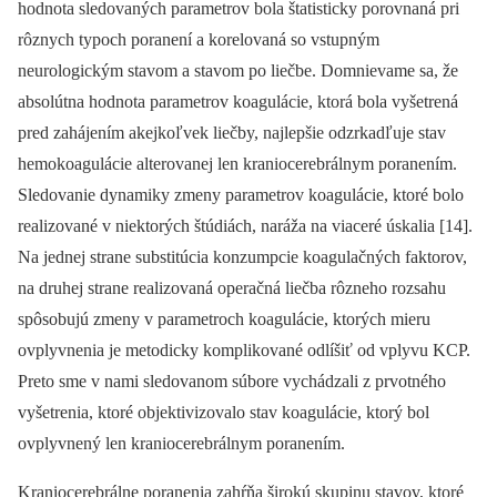
hodnota sledovaných parametrov bola štatisticky porovnaná pri
rôznych typoch poranení a korelovaná so vstupným
neurologickým stavom a stavom po liečbe. Domnievame sa, že
absolútna hodnota parametrov koagulácie, ktorá bola vyšetrená
pred zahájením akejkoľvek liečby, najlepšie odzrkadľuje stav
hemokoagulácie alterovanej len kraniocerebrálnym poranením.
Sledovanie dynamiky zmeny parametrov koagulácie, ktoré bolo
realizované v niektorých štúdiách, naráža na viaceré úskalia [14].
Na jednej strane substitúcia konzumpcie koagulačných faktorov,
na druhej strane realizovaná operačná liečba rôzneho rozsahu
spôsobujú zmeny v parametroch koagulácie, ktorých mieru
ovplyvnenia je metodicky komplikované odlíšiť od vplyvu KCP.
Preto sme v nami sledovanom súbore vychádzali z prvotného
vyšetrenia, ktoré objektivizovalo stav koagulácie, ktorý bol
ovplyvnený len kraniocerebrálnym poranením.
Kraniocerebrálne poranenia zahŕňa širokú skupinu stavov, ktoré