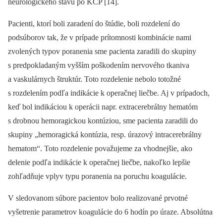
neurologického stavu po KCP [14].
Pacienti, ktorí boli zaradení do štúdie, boli rozdelení do
podsúborov tak, že v prípade prítomnosti kombinácie nami
zvolených typov poranenia sme pacienta zaradili do skupiny
s predpokladaným vyšším poškodením nervového tkaniva
a vaskulárnych štruktúr. Toto rozdelenie nebolo totožné
s rozdelením podľa indikácie k operačnej liečbe. Aj v prípadoch,
keď bol indikáciou k operácii napr. extracerebrálny hematóm
s drobnou hemoragickou kontúziou, sme pacienta zaradili do
skupiny „hemoragická kontúzia, resp. úrazový intracerebrálny
hematom“. Toto rozdelenie považujeme za vhodnejšie, ako
delenie podľa indikácie k operačnej liečbe, nakoľko lepšie
zohľadňuje vplyv typu poranenia na poruchu koagulácie.
V sledovanom súbore pacientov bolo realizované prvotné
vyšetrenie parametrov koagulácie do 6 hodín po úraze. Absolútna