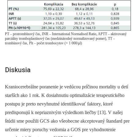
PT – protrombínový čas, INR – International Normalised Ratio, APTT – aktivovaný
parciálny tromboplastínový čas (medzinárodný normalizovaný pomer), TT –
trombínový čas, Plt – počet trombocytov (× 1 000/μl)
Diskusia
Kraniocerebrálne poranenie je vedúcou príčinou mortality u detí
starších ako 1 rok. K dosiahnutiu optimalizácie terapeutického
postupu je preto nevyhnutné identifikovať faktory, ktoré
predisponujú k nepriaznivým výsledkom liečby [13]. V našej
štúdii sme použili GCS ako všeobecne akceptovaný štandard pre
určenie miery poruchy vedomia a GOS pre vyhodnotenie