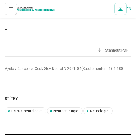
EN
proLékaře.cz
-
Stáhnout PDF
Vyšlo v časopise:
Cesk Slov Neurol N 2021; 84(Supplementum 1): 1-108
ŠTÍTKY
Dětská neurologie
Neurochirurgie
Neurologie