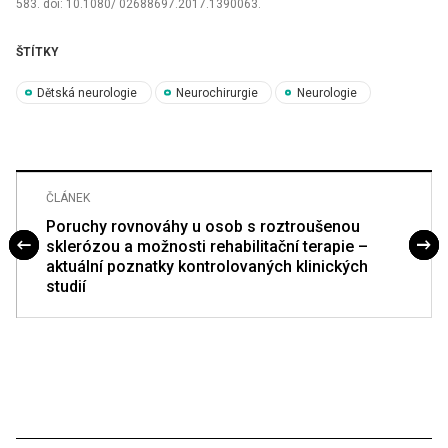
583. doi: 10.1080/ 02688697.2017.1390063.
ŠTÍTKY
Dětská neurologie
Neurochirurgie
Neurologie
ČLÁNEK
Poruchy rovnováhy u osob s roztroušenou
sklerózou a možnosti rehabilitační terapie –
aktuální poznatky kontrolovaných klinických
studií