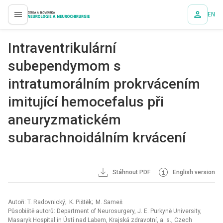
EN
proLékaře.cz
Intraventrikulární
subependymom s
intratumorálním prokrvácením
imitující hemocefalus při
aneuryzmatickém
subarachnoidálním krvácení
Stáhnout PDF
English version
Autoři: T. Radovnický; K. Pištěk; M. Sameš
Působiště autorů: Department of Neurosurgery, J. E. Purkyně University,
Masaryk Hospital in Ústí nad Labem, Krajská zdravotní, a. s., Czech