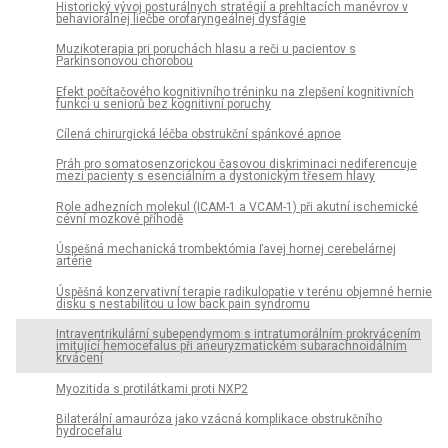
Historický vývoj posturálnych stratégií a prehltacích manévrov v
behaviorálnej liečbe orofaryngeálnej dysfágie
Muzikoterapia pri poruchách hlasu a reči u pacientov s
Parkinsonovou chorobou
Efekt počítačového kognitivního tréninku na zlepšení kognitivních
funkcí u seniorů bez kognitivní poruchy
Cílená chirurgická léčba obstrukční spánkové apnoe
Práh pro somatosenzorickou časovou diskriminaci nediferencuje
mezi pacienty s esenciálním a dystonickým třesem hlavy
Role adhezních molekul (ICAM-1 a VCAM-1) při akutní ischemické
cévní mozkové příhodě
Úspešná mechanická trombektómia ľavej hornej cerebelárnej
artérie
Úspěšná konzervativní terapie radikulopatie v terénu objemné hernie
disku s nestabilitou u low back pain syndromu
Intraventrikulární subependymom s intratumorálním prokrvácením
imitující hemocefalus při aneuryzmatickém subarachnoidálním
krvácení
Myozitida s protilátkami proti NXP2
Bilaterální amauróza jako vzácná komplikace obstrukčního
hydrocefalu