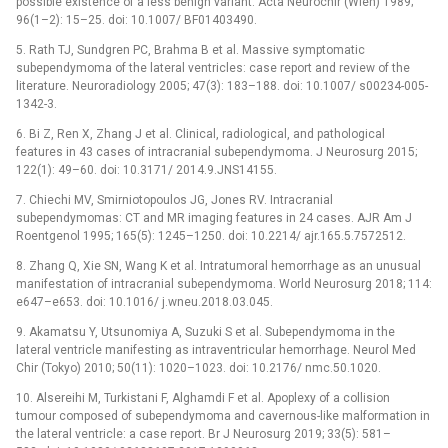
possible existence of a less benign variant. Acta Neurochir (Wien) 1989;
96(1–2): 15–25. doi: 10.1007/ BF01403490.
5. Rath TJ, Sundgren PC, Brahma B et al. Massive symptomatic
subependymoma of the lateral ventricles: case report and review of the
literature. Neuroradiology 2005; 47(3): 183–188. doi: 10.1007/ s00234-005-
1342-3.
6. Bi Z, Ren X, Zhang J et al. Clinical, radiological, and pathological
features in 43 cases of intracranial subependymoma. J Neurosurg 2015;
122(1): 49–60. doi: 10.3171/ 2014.9.JNS14155.
7. Chiechi MV, Smirniotopoulos JG, Jones RV. Intracranial
subependymomas: CT and MR imaging features in 24 cases. AJR Am J
Roentgenol 1995; 165(5): 1245–1250. doi: 10.2214/ ajr.165.5.7572512.
8. Zhang Q, Xie SN, Wang K et al. Intratumoral hemorrhage as an unusual
manifestation of intracranial subependymoma. World Neurosurg 2018; 114:
e647–e653. doi: 10.1016/ j.wneu.2018.03.045.
9. Akamatsu Y, Utsunomiya A, Suzuki S et al. Subependymoma in the
lateral ventricle manifesting as intraventricular hemorrhage. Neurol Med
Chir (Tokyo) 2010; 50(11): 1020–1023. doi: 10.2176/ nmc.50.1020.
10. Alsereihi M, Turkistani F, Alghamdi F et al. Apoplexy of a collision
tumour composed of subependymoma and cavernous-like malformation in
the lateral ventricle: a case report. Br J Neurosurg 2019; 33(5): 581–