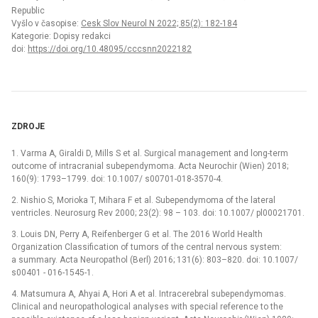
Republic
Vyšlo v časopise:
Cesk Slov Neurol N 2022; 85(2): 182-184
Kategorie: Dopisy redakci
doi:
https://doi.org/10.48095/cccsnn2022182
ZDROJE
1. Varma A, Giraldi D, Mills S et al. Surgical management and long-term
outcome of intracranial subependymoma. Acta Neurochir (Wien) 2018;
160(9): 1793–1799. doi: 10.1007/ s00701-018-3570-4.
2. Nishio S, Morioka T, Mihara F et al. Subependymoma of the lateral
ventricles. Neurosurg Rev 2000; 23(2): 98 –⁠ 103. doi: 10.1007/ pl00021701.
3. Louis DN, Perry A, Reifenberger G et al. The 2016 World Health
Organization Classification of tumors of the central nervous system:
a summary. Acta Neuropathol (Berl) 2016; 131(6): 803–820. doi: 10.1007/
s00401 -⁠ 016-1545-1.
4. Matsumura A, Ahyai A, Hori A et al. Intracerebral subependymomas.
Clinical and neuropathological analyses with special reference to the