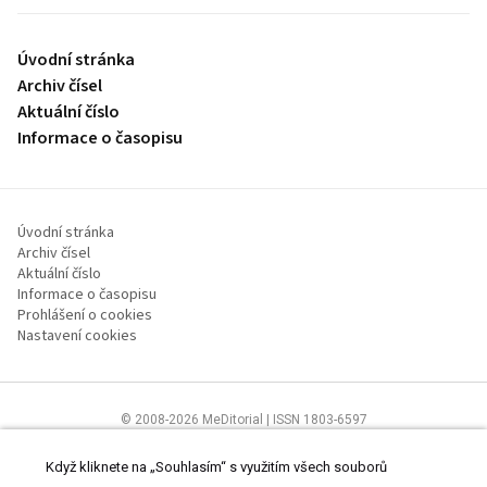
Úvodní stránka
Archiv čísel
Aktuální číslo
Informace o časopisu
Úvodní stránka
Archiv čísel
Aktuální číslo
Informace o časopisu
Prohlášení o cookies
Nastavení cookies
© 2008-2026 MeDitorial | ISSN 1803-6597
Stránky proLékaře.cz jsou určeny výhradně odborníkům ve
zdravotnictví.
Čtěte prohlášení
a
Zásady zpracování osobních údajů
.
Když kliknete na „Souhlasím“ s využitím všech souborů