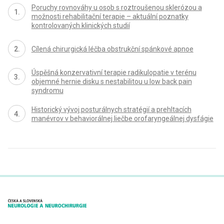
Poruchy rovnováhy u osob s roztroušenou sklerózou a
možnosti rehabilitační terapie – aktuální poznatky
kontrolovaných klinických studií
Cílená chirurgická léčba obstrukční spánkové apnoe
Úspěšná konzervativní terapie radikulopatie v terénu
objemné hernie disku s nestabilitou u low back pain
syndromu
Historický vývoj posturálnych stratégií a prehltacích
manévrov v behaviorálnej liečbe orofaryngeálnej dysfágie
proLékaře.cz