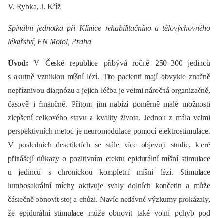
V. Rybka, J. Kříž
Spinální jednotka při Klinice rehabilitačního a tělovýchovného
lékařství, FN Motol, Praha
Úvod:
V České republice přibývá ročně 250–300 jedinců
s akutně vzniklou míšní lézí. Tito pacienti mají obvykle značně
nepříznivou diagnózu a jejich léčba je velmi náročná organizačně,
časově i ﬁnančně. Přitom jim nabízí poměrně malé možnosti
zlepšení celkového stavu a kvality života. Jednou z mála velmi
perspektivních metod je neuromodulace pomocí elektrostimulace.
V posledních desetiletích se stále více objevují studie, které
přinášejí důkazy o pozitivním efektu epidurální míšní stimulace
u jedinců s chronickou kompletní míšní lézí. Stimulace
lumbosakrální míchy aktivuje svaly dolních končetin a může
částečně obnovit stoj a chůzi. Navíc nedávné výzkumy prokázaly,
že epidurální stimulace může obnovit také volní pohyb pod