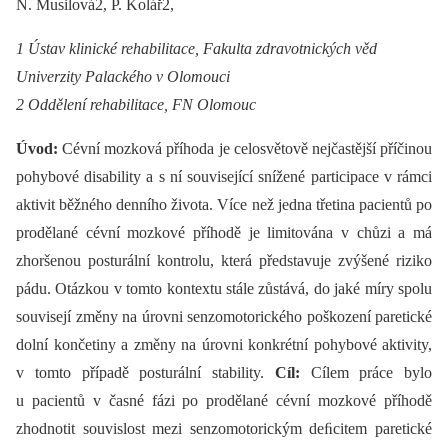
N. Musilová2, P. Kolář2,
1
Ústav klinické rehabilitace, Fakulta zdravotnických věd
Univerzity Palackého v Olomouci
2
Oddělení rehabilitace, FN Olomouc
Úvod:
Cévní mozková příhoda je celosvětově nejčastější příčinou
pohybové disability a s ní související snížené participace v rámci
aktivit běžného denního života. Více než jedna třetina pacientů po
prodělané cévní mozkové příhodě je limitována v chůzi a má
zhoršenou posturální kontrolu, která představuje zvýšené riziko
pádu. Otázkou v tomto kontextu stále zůstává, do jaké míry spolu
souvisejí změny na úrovni senzomotorického poškození paretické
dolní končetiny a změny na úrovni konkrétní pohybové aktivity,
v tomto případě posturální stability.
Cíl:
Cílem práce bylo
u pacientů v časné fázi po prodělané cévní mozkové příhodě
zhodnotit souvislost mezi senzomotorickým deﬁcitem paretické