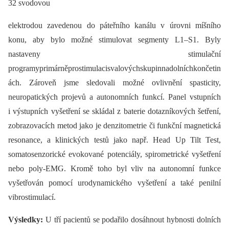
32 svodovou
elektrodou zavedenou do páteřního kanálu v úrovni míšního
konu, aby bylo možné stimulovat segmenty L1–S1. Byly
nastaveny stimulační
programyprimárněprostimulacisvalovýchskupinnadolníchkončetin
ách. Zároveň jsme sledovali možné ovlivnění spasticity,
neuropatických projevů a autonomních funkcí. Panel vstupních
i výstupních vyšetření se skládal z baterie dotazníkových šetření,
zobrazovacích metod jako je denzitometrie či funkční magnetická
resonance, a klinických testů jako např. Head Up Tilt Test,
somatosenzorické evokované potenciály, spirometrické vyšetření
nebo poly-EMG. Kromě toho byl vliv na autonomní funkce
vyšetřován pomocí urodynamického vyšetření a také penilní
vibrostimulací.
Výsledky:
U tří pacientů se podařilo dosáhnout hybnosti dolních