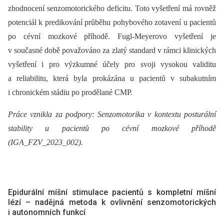
zhodnocení senzomotorického deficitu. Toto vyšetření má rovněž
potenciál k predikování průběhu pohybového zotavení u pacientů
po cévní mozkové příhodě. Fugl-Meyerovo vyšetření je
v současné době považováno za zlatý standard v rámci klinických
vyšetření i pro výzkumné účely pro svoji vysokou validitu
a reliabilitu, která byla prokázána u pacientů v subakutním
i chronickém stádiu po prodělané CMP.
Práce vznikla za podpory: Senzomotorika v kontextu posturální
stability u pacientů po cévní mozkové příhodě
(IGA_FZV_2023_002).
Epidurální míšní stimulace pacientů s kompletní míšní
lézí –⁠ nadějná metoda k ovlivnění senzomotorických
i autonomních funkcí