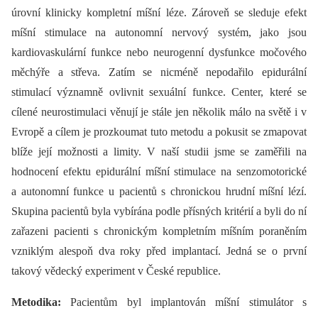
úrovní klinicky kompletní míšní léze. Zároveň se sleduje efekt
míšní stimulace na autonomní nervový systém, jako jsou
kardiovaskulární funkce nebo neurogenní dysfunkce močového
měchýře a střeva. Zatím se nicméně nepodařilo epidurální
stimulací významně ovlivnit sexuální funkce. Center, které se
cílené neurostimulaci věnují je stále jen několik málo na světě i v
Evropě a cílem je prozkoumat tuto metodu a pokusit se zmapovat
blíže její možnosti a limity. V naší studii jsme se zaměřili na
hodnocení efektu epidurální míšní stimulace na senzomotorické
a autonomní funkce u pacientů s chronickou hrudní míšní lézí.
Skupina pacientů byla vybírána podle přísných kritérií a byli do ní
zařazeni pacienti s chronickým kompletním míšním poraněním
vzniklým alespoň dva roky před implantací. Jedná se o první
takový vědecký experiment v České republice.
Metodika:
Pacientům byl implantován míšní stimulátor s