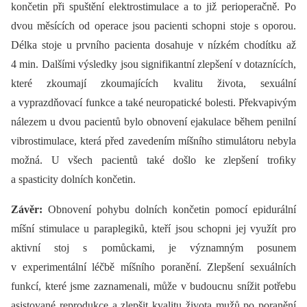
končetin při spuštění elektrostimulace a to již perioperačně. Po
dvou měsících od operace jsou pacienti schopni stoje s oporou.
Délka stoje u prvního pacienta dosahuje v nízkém chodítku až
4 min. Dalšími výsledky jsou signifikantní zlepšení v dotaznících,
které zkoumají zkoumajících kvalitu života, sexuální
a vyprazdňovací funkce a také neuropatické bolesti. Překvapivým
nálezem u dvou pacientů bylo obnovení ejakulace během penilní
vibrostimulace, která před zavedením míšního stimulátoru nebyla
možná. U všech pacientů také došlo ke zlepšení troﬁky
a spasticity dolních končetin.
Závěr:
Obnovení pohybu dolních končetin pomocí epidurální
míšní stimulace u paraplegiků, kteří jsou schopni jej využít pro
aktivní stoj s pomůckami, je významným posunem
v experimentální léčbě míšního poranění. Zlepšení sexuálních
funkcí, které jsme zaznamenali, může v budoucnu snížit potřebu
asistované reprodukce a zlepšit kvalitu života mužů po poranění