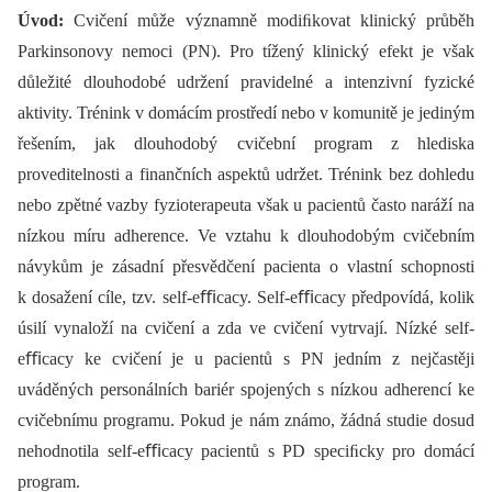
Úvod:
Cvičení může významně modiﬁkovat klinický průběh
Parkinsonovy nemoci (PN). Pro tížený klinický efekt je však
důležité dlouhodobé udržení pravidelné a intenzivní fyzické
aktivity. Trénink v domácím prostředí nebo v komunitě je jediným
řešením, jak dlouhodobý cvičební program z hlediska
proveditelnosti a finančních aspektů udržet. Trénink bez dohledu
nebo zpětné vazby fyzioterapeuta však u pacientů často naráží na
nízkou míru adherence. Ve vztahu k dlouhodobým cvičebním
návykům je zásadní přesvědčení pacienta o vlastní schopnosti
k dosažení cíle, tzv. self-eﬃcacy. Self-eﬃcacy předpovídá, kolik
úsilí vynaloží na cvičení a zda ve cvičení vytrvají. Nízké self-
eﬃcacy ke cvičení je u pacientů s PN jedním z nejčastěji
uváděných personálních bariér spojených s nízkou adherencí ke
cvičebnímu programu. Pokud je nám známo, žádná studie dosud
nehodnotila self-eﬃcacy pacientů s PD speciﬁcky pro domácí
program.