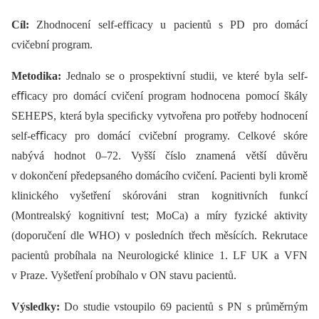
Cíl:
Zhodnocení self-efficacy u pacientů s PD pro domácí
cvičební program.
Metodika:
Jednalo se o prospektivní studii, ve které byla self-
eﬃcacy pro domácí cvičení program hodnocena pomocí škály
SEHEPS, která byla speciﬁcky vytvořena pro potřeby hodnocení
self-eﬃcacy pro domácí cvičební programy. Celkové skóre
nabývá hodnot 0–72. Vyšší číslo znamená větší důvěru
v dokončení předepsaného domácího cvičení. Pacienti byli kromě
klinického vyšetření skórováni stran kognitivních funkcí
(Montrealský kognitivní test; MoCa) a míry fyzické aktivity
(doporučení dle WHO) v posledních třech měsících. Rekrutace
pacientů probíhala na Neurologické klinice 1. LF UK a VFN
v Praze. Vyšetření probíhalo v ON stavu pacientů.
Výsledky:
Do studie vstoupilo 69 pacientů s PN s průměrným