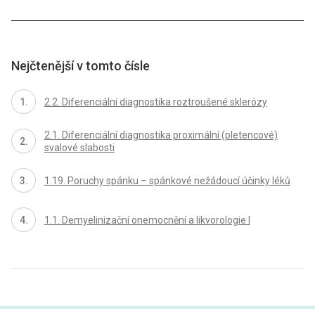
Nejčtenější v tomto čísle
2.2. Diferenciální diagnostika roztroušené sklerózy
2.1. Diferenciální diagnostika proximální (pletencové)
svalové slabosti
1.19. Poruchy spánku – spánkové nežádoucí účinky léků
1.1. Demyelinizační onemocnění a likvorologie I