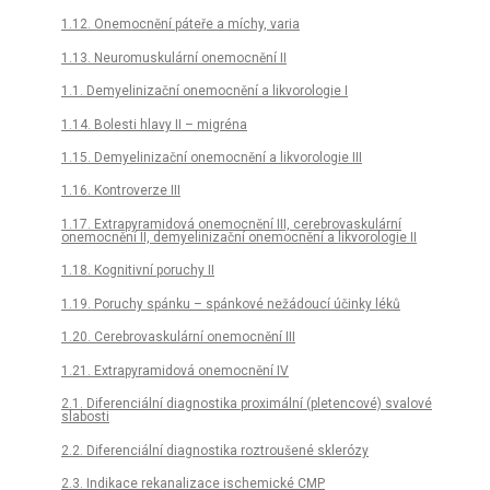
1.12. Onemocnění páteře a míchy, varia
1.13. Neuromuskulární onemocnění II
1.1. Demyelinizační onemocnění a likvorologie I
1.14. Bolesti hlavy II – migréna
1.15. Demyelinizační onemocnění a likvorologie III
1.16. Kontroverze III
1.17. Extrapyramidová onemocnění III, cerebrovaskulární
onemocnění II, demyelinizační onemocnění a likvorologie II
1.18. Kognitivní poruchy II
1.19. Poruchy spánku – spánkové nežádoucí účinky léků
1.20. Cerebrovaskulární onemocnění III
1.21. Extrapyramidová onemocnění IV
2.1. Diferenciální diagnostika proximální (pletencové) svalové
slabosti
2.2. Diferenciální diagnostika roztroušené sklerózy
2.3. Indikace rekanalizace ischemické CMP