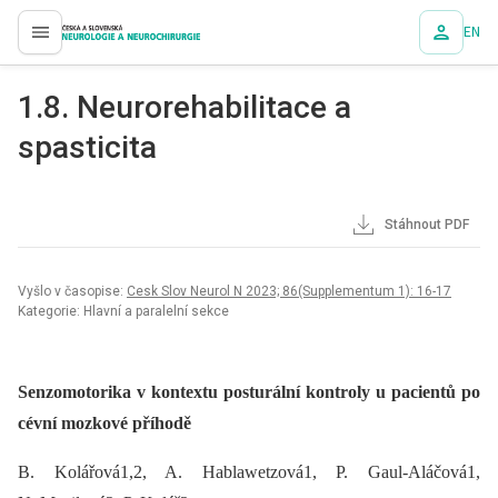
EN
proLékaře.cz
1.8. Neurorehabilitace a
spasticita
Stáhnout PDF
Vyšlo v časopise:
Cesk Slov Neurol N 2023; 86(Supplementum 1): 16-17
Kategorie: Hlavní a paralelní sekce
Senzomotorika v kontextu posturální kontroly u pacientů po
cévní mozkové příhodě
B. Kolářová1,2, A. Hablawetzová1, P. Gaul-Aláčová1,