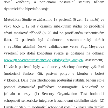
dolní končetiny a poruchami posturální stability během
dynamického bipedního stoje.
Metodika:
Studie se zúčastnilo 18 pacientů (6 žen, 12 mužů) ve
věku 65,6 ± 12 let v časném subakutním stádiu po prodělané
cévní mozkové příhodě (< 20 dní po prodělaném ischemickém
iktu). U pacientů byl zhodnocen senzomotorický deﬁcit
s využitím aktuální české validizované verze Fugl-Meyerova
vyšetření pro dolní končetinu (verze je dostupná na odkaze:
www.gu.se/en/neuroscience-physiology/fugl-meyer-
assessment).
U všech pacientů byly zhodnoceny všechny domény vyšetření
(motorická funkce, čití, pasivní pohyb v kloubu a bolest
v kloubu). Dále byla zhodnocena posturální stabilita během stoje
pomocí dynamické počítačové posturografie. Konkrétně se
jednalo o testy: (1) Sensory Organization Test hodnotící
schopnosti senzorické integrace k zachování stabilního stoje, (2)
Limits of Stability hodnotící schopnost volní inklinace těla daným