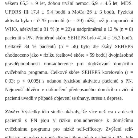
věkem 65,3 ± 9 let, dobou trvání nemoci 6,9 ± 4.6 let, MDS-
UPDRS III 17,4 ± 9,4 bodů a MoCa 26 ± 3 bodů. Fyzická
aktivita byla u 57 % pacientů (n = 39) nižší, než je doporučení
WHO, adekvátní u 31 % (n = 22) a nadprůměrná u 12 % (n = 8)
pacientů s PN. Průměrné skóre SEHEPS bylo 41,4 ± 16,3 bodů.
Celkově 84 % pacientů (n = 58) bylo dle škály SEHEPS
ohodnoceno jako v riziku (celkové skóre < 59 bodů) dvojnásobné
pravděpodobnosti non-adherence pro dodržování domácího
cvičebního programu. Celkové skóre SEHEPS korelovalo (r =
0,33; p < 0,005) s udanou fyzickou aktivitou pacientů s PN.
Nejmenší důvěru v dokončení předepsaného domácího cvičení
pacienti uvedli v případě objevení se únavy, stresu a deprese.
Závěr:
Výsledky této studie ukázaly, že více než osm z deseti
pacientů s PN jsou v riziku non-adherence k domácímu
cvičebnímu programu pro nízké self-efficacy. Zvýšení self-
efficacy, zejména u nově diagnostikovaných pacientů s PN, kde