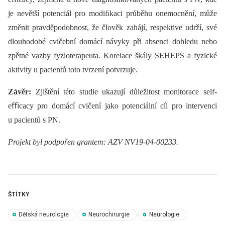
je nevětší potenciál pro modiﬁkaci průběhu onemocnění, může
změnit pravděpodobnost, že člověk zahájí, respektive udrží, své
dlouhodobé cvičební domácí návyky při absenci dohledu nebo
zpětné vazby fyzioterapeuta. Korelace škály SEHEPS a fyzické
aktivity u pacientů toto tvrzení potvrzuje.
Závěr:
Zjištění této studie ukazují důležitost monitorace self-
eﬃcacy pro domácí cvičení jako potenciální cíl pro intervenci
u pacientů s PN.
Projekt byl podpořen grantem: AZV NV19-04-00233.
ŠTÍTKY
Dětská neurologie
Neurochirurgie
Neurologie