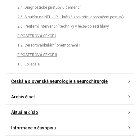
2.4. Diagnostické přístupy u demencí
2.5. Sloužím na NEU JIP – krátké konkrétní doporučení postupů
2.6. Periferní intervenční techniky v léčbě bolestí hlavy
E-POSTEROVÁ SEKCE I
1.2. Cerebrovaskulární onemocnění I
E-POSTEROVÁ SEKCE II
1.3. Epilepsie I
Česká a slovenská neurologie a neurochirurgie
Archiv čísel
Aktuální číslo
Informace o časopisu