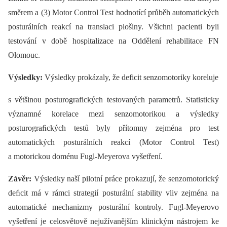
směrem a (3) Motor Control Test hodnotící průběh automatických
posturálních reakcí na translaci plošiny. Všichni pacienti byli
testování v době hospitalizace na Oddělení rehabilitace FN
Olomouc.
Výsledky:
Výsledky prokázaly, že deficit senzomotoriky koreluje
s většinou posturografických testovaných parametrů. Statisticky
významné korelace mezi senzomotorikou a výsledky
posturograﬁckých testů byly přítomny zejména pro test
automatických posturálních reakcí (Motor Control Test)
a motorickou doménu Fugl-Meyerova vyšetření.
Závěr:
Výsledky naší pilotní práce prokazují, že senzomotorický
deﬁcit má v rámci strategií posturální stability vliv zejména na
automatické mechanizmy posturální kontroly. Fugl-Meyerovo
vyšetření je celosvětově nejužívanějším klinickým nástrojem ke