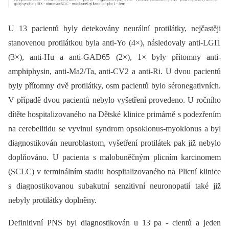
U 13 pacientů byly detekovány neurální protilátky, nejčastěji
stanovenou protilátkou byla anti-Yo (4×), následovaly anti-LGI1
(3×), anti-Hu a anti-GAD65 (2×), 1× byly přítomny anti-
amphiphysin, anti-Ma2/Ta, anti-CV2 a anti-Ri. U dvou pacientů
byly přítomny dvě protilátky, osm pacientů bylo séronegativních.
V případě dvou pacientů nebylo vyšetření provedeno. U ročního
dítěte hospitalizovaného na Dětské klinice primárně s podezřením
na cerebelitidu se vyvinul syndrom opsoklonus-myoklonus a byl
diagnostikován neuroblastom, vyšetření protilátek pak již nebylo
doplňováno. U pacienta s malobuněčným plicním karcinomem
(SCLC) v terminálním stadiu hospitalizovaného na Plicní klinice
s diagnostikovanou subakutní senzitivní neuronopatií také již
nebyly protilátky doplněny.
Definitivní PNS byl diagnostikován u 13 pa -⁠ cientů a jeden