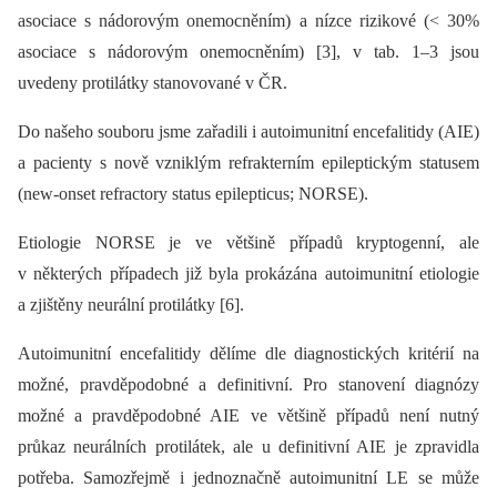
asociace s nádorovým onemocněním) a nízce rizikové (< 30%
asociace s nádorovým onemocněním) [3], v tab. 1–3 jsou
uvedeny protilátky stanovované v ČR.
Do našeho souboru jsme zařadili i autoimunitní encefalitidy (AIE)
a pacienty s nově vzniklým refrakterním epileptickým statusem
(new-onset refractory status epilepticus; NORSE).
Etiologie NORSE je ve většině případů kryptogenní, ale
v některých případech již byla prokázána autoimunitní etiologie
a zjištěny neurální protilátky [6].
Autoimunitní encefalitidy dělíme dle diagnostických kritérií na
možné, pravděpodobné a definitivní. Pro stanovení diagnózy
možné a pravděpodobné AIE ve většině případů není nutný
průkaz neurálních protilátek, ale u definitivní AIE je zpravidla
potřeba. Samozřejmě i jednoznačně autoimunitní LE se může