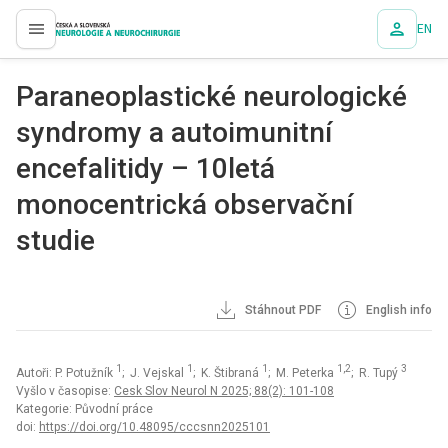
EN
proLékaře.cz
Paraneoplastické neurologické
syndromy a autoimunitní
encefalitidy – 10letá
monocentrická observační
studie
Stáhnout PDF
English info
1
1
1
1,2
3
Autoři: P. Potužník
; J. Vejskal
; K. Štibraná
; M. Peterka
; R. Tupý
Vyšlo v časopise:
Cesk Slov Neurol N 2025; 88(2): 101-108
Kategorie: Původní práce
doi:
https://doi.org/10.48095/cccsnn2025101