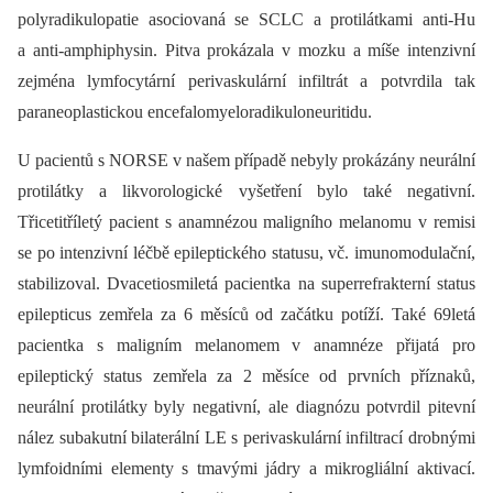
polyradikulopatie asociovaná se SCLC a protilátkami anti-Hu
a anti-amphiphysin. Pitva prokázala v mozku a míše intenzivní
zejména lymfocytární perivaskulární infiltrát a potvrdila tak
paraneoplastickou encefalomyeloradikuloneuritidu.
U pacientů s NORSE v našem případě nebyly prokázány neurální
protilátky a likvorologické vyšetření bylo také negativní.
Třicetitříletý pacient s anamnézou maligního melanomu v remisi
se po intenzivní léčbě epileptického statusu, vč. imunomodulační,
stabilizoval. Dvacetiosmiletá pacientka na superrefrakterní status
epilepticus zemřela za 6 měsíců od začátku potíží. Také 69letá
pacientka s maligním melanomem v anamnéze přijatá pro
epileptický status zemřela za 2 měsíce od prvních příznaků,
neurální protilátky byly negativní, ale diagnózu potvrdil pitevní
nález subakutní bilaterální LE s perivaskulární infiltrací drobnými
lymfoidními elementy s tmavými jádry a mikrogliální aktivací.