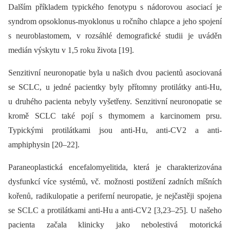
Dalším příkladem typického fenotypu s nádorovou asociací je
syndrom opsoklonus-myoklonus u ročního chlapce a jeho spojení
s neuroblastomem, v rozsáhlé demografické studii je uváděn
medián výskytu v 1,5 roku života [19].
Senzitivní neuronopatie byla u našich dvou pacientů asociovaná
se SCLC, u jedné pacientky byly přítomny protilátky anti-Hu,
u druhého pacienta nebyly vyšetřeny. Senzitivní neuronopatie se
kromě SCLC také pojí s thymomem a karcinomem prsu.
Typickými protilátkami jsou anti-Hu, anti-CV2 a anti-
amphiphysin [20–22].
Paraneoplastická encefalomyelitida, která je charakterizována
dysfunkcí více systémů, vč. možnosti postižení zadních míšních
kořenů, radikulopatie a periferní neuropatie, je nejčastěji spojena
se SCLC a protilátkami anti-Hu a anti-CV2 [3,23–25]. U našeho
pacienta začala klinicky jako nebolestivá motorická