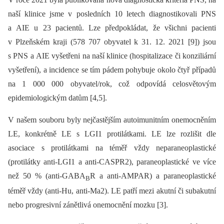
naší klinice jsme v posledních 10 letech diagnostikovali PNS
a AIE u 23 pacientů. Lze předpokládat, že všichni pacienti
v Plzeňském kraji (578 707 obyvatel k 31. 12. 2021 [9]) jsou
s PNS a AIE vyšetřeni na naší klinice (hospitalizace či konziliární
vyšetření), a incidence se tím pádem pohybuje okolo čtyř případů
na 1 000 000 obyvatel/rok, což odpovídá celosvětovým
epidemiologickým datům [4,5].
V našem souboru byly nejčastějším autoimunitním onemocněním
LE, konkrétně LE s LGI1 protilátkami. LE lze rozlišit dle
asociace s protilátkami na téměř vždy neparaneoplastické
(protilátky anti-LGI1 a anti-CASPR2), paraneoplastické ve více
než 50 % (anti-GABA
R a anti-AMPAR) a paraneoplastické
B
téměř vždy (anti-Hu, anti-Ma2). LE patří mezi akutní či subakutní
nebo progresivní zánětlivá onemocnění mozku [3].