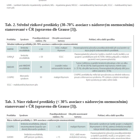
Tab. 2. Středně rizikové protilátky (30–70% asociace s nádorovým onemocněním)
stanovované v ČR (upraveno dle Grause [3]).
Tab. 3. Nízce rizikové protilátky (< 30% asociace s nádorovým onemocněním)
stanovované v ČR (upraveno dle Grause [3]).