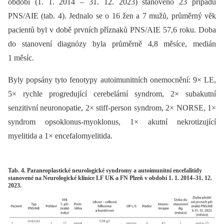
období (1. 1. 2014 –⁠ 31. 12. 2023) stanoveno 23 případů
PNS/AIE (tab. 4). Jednalo se o 16 žen a 7 mužů, průměrný věk
pacientů byl v době prvních příznaků PNS/AIE 57,6 roku. Doba
do stanovení diagnózy byla průměrně 4,8 měsíce, medián
1 měsíc.
Byly popsány tyto fenotypy autoimunitních onemocnění: 9× LE,
5× rychle progredující cerebelární syndrom, 2× subakutní
senzitivní neuronopatie, 2× stiff-person syndrom, 2× NORSE, 1×
syndrom opsoklonus-myoklonus, 1× akutní nekrotizující
myelitida a 1× encefalomyelitida.
Tab. 4. Paraneoplastické neurologické syndromy a autoimunitní encefalitidy
stanovené na Neurologické klinice LF UK a FN Plzeň v období 1. 1. 2014–31. 12.
2023.