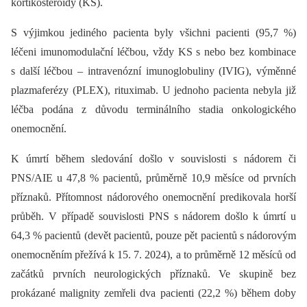
kortikosteroidy (KS).
S výjimkou jediného pacienta byly všichni pacienti (95,7 %)
léčeni imunomodulační léčbou, vždy KS s nebo bez kombinace
s další léčbou –⁠ intravenózní imunoglobuliny (IVIG), výměnné
plazmaferézy (PLEX), rituximab. U jednoho pacienta nebyla již
léčba podána z důvodu terminálního stadia onkologického
onemocnění.
K úmrtí během sledování došlo v souvislosti s nádorem či
PNS/AIE u 47,8 % pacientů, průměrně 10,9 měsíce od prvních
příznaků. Přítomnost nádorového onemocnění predikovala horší
průběh. V případě souvislosti PNS s nádorem došlo k úmrtí u
64,3 % pacientů (devět pacientů, pouze pět pacientů s nádorovým
onemocněním přežívá k 15. 7. 2024), a to průměrně 12 měsíců od
začátků prvních neurologických příznaků. Ve skupině bez
prokázané malignity zemřeli dva pacienti (22,2 %) během doby