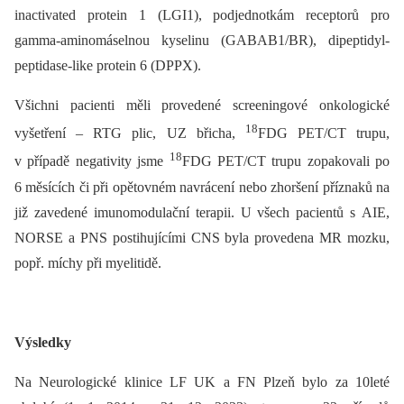
inactivated protein 1 (LGI1), podjednotkám receptorů pro
gamma-aminomáselnou kyselinu (GABAB1/BR), dipeptidyl-
peptidase-like protein 6 (DPPX).
Všichni pacienti měli provedené screeningové onkologické
18
vyšetření –⁠ RTG plic, UZ břicha,
FDG PET/CT trupu,
18
v případě negativity jsme
FDG PET/CT trupu zopakovali po
6 měsících či při opětovném navrácení nebo zhoršení příznaků na
již zavedené imunomodulační terapii. U všech pacientů s AIE,
NORSE a PNS postihujícími CNS byla provedena MR mozku,
popř. míchy při myelitidě.
Výsledky
Na Neurologické klinice LF UK a FN Plzeň bylo za 10leté