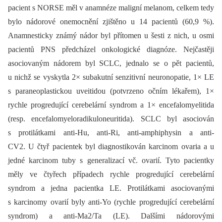
pacient s NORSE měl v anamnéze maligní melanom, celkem tedy
bylo nádorové onemocnění zjištěno u 14 pacientů (60,9 %).
Anamnesticky známý nádor byl přítomen u šesti z nich, u osmi
pacientů PNS předcházel onkologické diagnóze. Nejčastěji
asociovaným nádorem byl SCLC, jednalo se o pět pacientů,
u nichž se vyskytla 2× subakutní senzitivní neuronopatie, 1× LE
s paraneoplastickou uveitidou (potvrzeno očním lékařem), 1×
rychle progredující cerebelární syndrom a 1× encefalomyelitida
(resp. encefalomyeloradikuloneuritida). SCLC byl asociován
s protilátkami anti-Hu, anti-Ri, anti-amphiphysin a anti-
CV2. U čtyř pacientek byl diagnostikován karcinom ovaria a u
jedné karcinom tuby s generalizací vč. ovarií. Tyto pacientky
měly ve čtyřech případech rychle progredující cerebelární
syndrom a jedna pacientka LE. Protilátkami asociovanými
s karcinomy ovarií byly anti-Yo (rychle progredující cerebelární
syndrom) a anti-Ma2/Ta (LE). Dalšími nádorovými