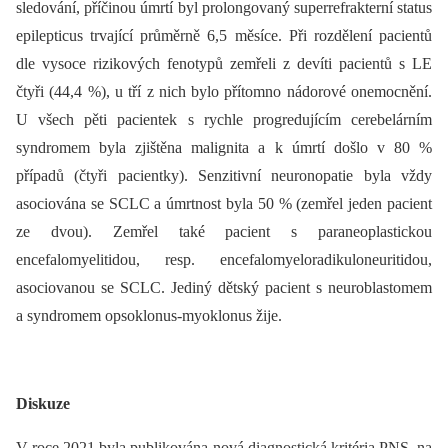
sledování, příčinou úmrtí byl prolongovaný superrefrakterní status
epilepticus trvající průměrně 6,5 měsíce. Při rozdělení pacientů
dle vysoce rizikových fenotypů zemřeli z devíti pacientů s LE
čtyři (44,4 %), u tří z nich bylo přítomno nádorové onemocnění.
U všech pěti pacientek s rychle progredujícím cerebelárním
syndromem byla zjištěna malignita a k úmrtí došlo v 80 %
případů (čtyři pacientky). Senzitivní neuronopatie byla vždy
asociována se SCLC a úmrtnost byla 50 % (zemřel jeden pacient
ze dvou). Zemřel také pacient s paraneoplastickou
encefalomyelitidou, resp. encefalomyeloradikuloneuritidou,
asociovanou se SCLC. Jediný dětský pacient s neuroblastomem
a syndromem opsoklonus-myoklonus žije.
Diskuze
V roce 2021 byla publikována nová diagnostická kritéria PNS, na