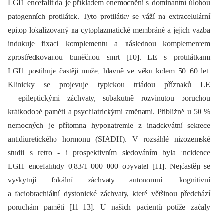
LGI1 encefalitida je příkladem onemocnění s dominantní úlohou
patogenních protilátek. Tyto protilátky se váží na extracelulární
epitop lokalizovaný na cytoplazmatické membráně a jejich vazba
indukuje fixaci komplementu a následnou komplementem
zprostředkovanou buněčnou smrt [10]. LE s protilátkami
LGI1 postihuje častěji muže, hlavně ve věku kolem 50–60 let.
Klinicky se projevuje typickou triádou příznaků LE
–⁠ epileptickými záchvaty, subakutně rozvinutou poruchou
krátkodobé paměti a psychiatrickými změnami. Přibližně u 50 %
nemocných je přítomna hyponatremie z inadekvátní sekrece
antidiuretického hormonu (SIADH). V rozsáhlé nizozemské
studii s retro -⁠ i prospektivním sledováním byla incidence
LGI1 encefalitidy 0,83/1 000 000 obyvatel [11]. Nejčastěji se
vyskytují fokální záchvaty autonomní, kognitivní
a faciobrachiální dystonické záchvaty, které většinou předchází
poruchám paměti [11–13]. U našich pacientů potíže začaly