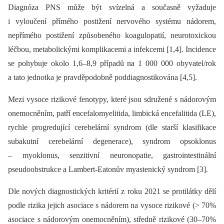
Diagnóza PNS může být svízelná a současně vyžaduje
i vyloučení přímého postižení nervového systému nádorem,
nepřímého postižení způsobeného koagulopatií, neurotoxickou
léčbou, metabolickými komplikacemi a infekcemi [1,4]. Incidence
se pohybuje okolo 1,6–8,9 případů na 1 000 000 obyvatel/rok
a tato jednotka je pravděpodobně poddiagnostikována [4,5].
Mezi vysoce rizikové fenotypy, které jsou sdružené s nádorovým
onemocněním, patří encefalomyelitida, limbická encefalitida (LE),
rychle progredující cerebelární syndrom (dle starší klasifikace
subakutní cerebelární degenerace), syndrom opsoklonus
–⁠ myoklonus, senzitivní neuronopatie, gastrointestinální
pseudoobstrukce a Lambert-Eatonův myastenický syndrom [3].
Dle nových diagnostických kritérií z roku 2021 se protilátky dělí
podle rizika jejich asociace s nádorem na vysoce rizikové (> 70%
asociace s nádorovým onemocněním), středně rizikové (30–70%