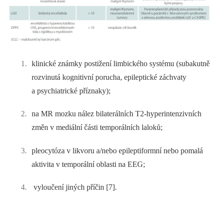
klinické známky postižení limbického systému (subakutně
rozvinutá kognitivní porucha, epileptické záchvaty
a psychiatrické příznaky);
na MR mozku nález bilaterálních T2-hyperintenzivních
změn v mediální části temporálních laloků;
pleocytóza v likvoru a/nebo epileptiformní nebo pomalá
aktivita v temporální oblasti na EEG;
vyloučení jiných příčin [7].