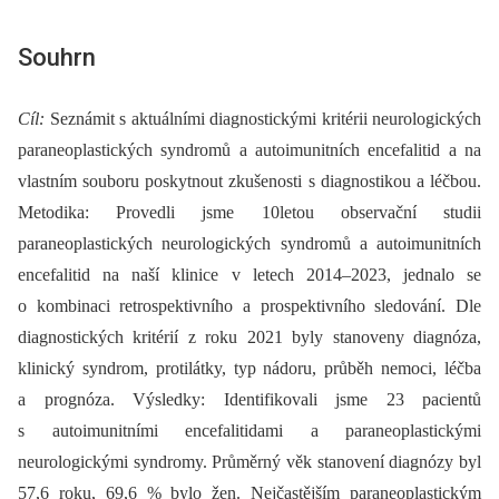
Souhrn
Cíl:
Seznámit s aktuálními diagnostickými kritérii neurologických
paraneoplastických syndromů a autoimunitních encefalitid a na
vlastním souboru poskytnout zkušenosti s diagnostikou a léčbou.
Metodika: Provedli jsme 10letou observační studii
paraneoplastických neurologických syndromů a autoimunitních
encefalitid na naší klinice v letech 2014–2023, jednalo se
o kombinaci retrospektivního a prospektivního sledování. Dle
diagnostických kritérií z roku 2021 byly stanoveny diagnóza,
klinický syndrom, protilátky, typ nádoru, průběh nemoci, léčba
a prognóza. Výsledky: Identifikovali jsme 23 pacientů
s autoimunitními encefalitidami a paraneoplastickými
neurologickými syndromy. Průměrný věk stanovení diagnózy byl
57,6 roku, 69,6 % bylo žen. Nejčastějším paraneoplastickým