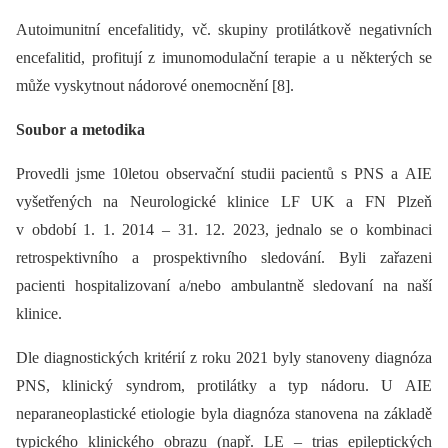
Autoimunitní encefalitidy, vč. skupiny protilátkově negativních
encefalitid, profitují z imunomodulační terapie a u některých se
může vyskytnout nádorové onemocnění [8].
Soubor a metodika
Provedli jsme 10letou observační studii pacientů s PNS a AIE
vyšetřených na Neurologické klinice LF UK a FN Plzeň
v období 1. 1. 2014 –⁠ 31. 12. 2023, jednalo se o kombinaci
retrospektivního a prospektivního sledování. Byli zařazeni
pacienti hospitalizovaní a/nebo ambulantně sledovaní na naší
klinice.
Dle diagnostických kritérií z roku 2021 byly stanoveny diagnóza
PNS, klinický syndrom, protilátky a typ nádoru. U AIE
neparaneoplastické etiologie byla diagnóza stanovena na základě
typického klinického obrazu (např. LE –⁠ trias epileptických