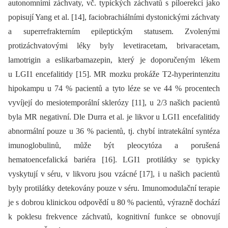
autonomními záchvaty, vč. typických záchvatů s piloerekcí jako
popisují Yang et al. [14], faciobrachiálními dystonickými záchvaty
a superrefrakterním epileptickým statusem. Zvolenými
protizáchvatovými léky byly levetiracetam, brivaracetam,
lamotrigin a eslikarbamazepin, který je doporučeným lékem
u LGI1 encefalitidy [15]. MR mozku prokáže T2-hyperintenzitu
hipokampu u 74 % pacientů a tyto léze se ve 44 % procentech
vyvíjejí do mesiotemporální sklerózy [11], u 2/3 našich pacientů
byla MR negativní. Dle Durra et al. je likvor u LGI1 encefalitidy
abnormální pouze u 36 % pacientů, tj. chybí intratekální syntéza
imunoglobulinů, může být pleocytóza a porušená
hematoencefalická bariéra [16]. LGI1 protilátky se typicky
vyskytují v séru, v likvoru jsou vzácné [17], i u našich pacientů
byly protilátky detekovány pouze v séru. Imunomodulační terapie
je s dobrou klinickou odpovědí u 80 % pacientů, výrazně dochází
k poklesu frekvence záchvatů, kognitivní funkce se obnovují