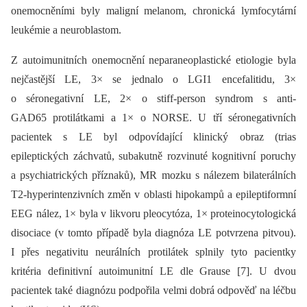
onemocněními byly maligní melanom, chronická lymfocytární
leukémie a neuroblastom.
Z autoimunitních onemocnění neparaneoplastické etiologie byla
nejčastější LE, 3× se jednalo o LGI1 encefalitidu, 3×
o séronegativní LE, 2× o stiff-person syndrom s anti-
GAD65 protilátkami a 1× o NORSE. U tří séronegativních
pacientek s LE byl odpovídající klinický obraz (trias
epileptických záchvatů, subakutně rozvinuté kognitivní poruchy
a psychiatrických příznaků), MR mozku s nálezem bilaterálních
T2-hyperintenzivních změn v oblasti hipokampů a epileptiformní
EEG nález, 1× byla v likvoru pleocytóza, 1× proteinocytologická
disociace (v tomto případě byla diagnóza LE potvrzena pitvou).
I přes negativitu neurálních protilátek splnily tyto pacientky
kritéria definitivní autoimunitní LE dle Grause [7]. U dvou
pacientek také diagnózu podpořila velmi dobrá odpověď na léčbu