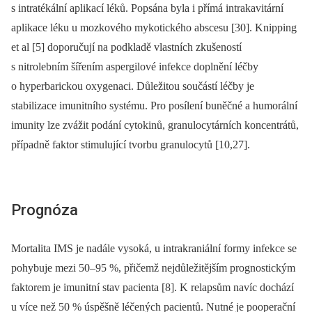
s intratékální aplikací léků. Popsána byla i přímá intrakavitární
aplikace léku u mozkového mykotického abscesu [30]. Knipping
et al [5] doporučují na podkladě vlastních zkušeností
s nitrolebním šířením aspergilové infekce doplnění léčby
o hyperbarickou oxygenaci. Důležitou součástí léčby je
stabilizace imunitního systému. Pro posílení buněčné a humorální
imunity lze zvážit podání cytokinů, granulocytárních koncentrátů,
případně faktor stimulující tvorbu granulocytů [10,27].
Prognóza
Mortalita IMS je nadále vysoká, u intra­kraniální formy infekce se
pohybuje mezi 50–95 %, přičemž nejdůležitějším prognostickým
faktorem je imunitní stav pacienta [8]. K relapsům navíc dochází
u více než 50 % úspěšně léčených pacientů. Nutné je pooperační