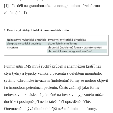
[1] dále dělí na granulomatózní a non-granulomatózní formu
zánětu (tab. 1).
1. Dělení mykotických infekcí paranazálních dutin.
Fulminantní IMS mívá rychlý průběh s anamnézou kratší než
čtyři týdny a typicky vzniká u pacientů s defektem imunitního
sytému. Chronické invazivní (indolentní) formy se mohou objevit
i u imunokompetentních pacientů. Často začínají jako formy
neinvazivní, k následné přeměně na invazivní typ zánětu může
docházet postupně při nedostatečné či opožděné léčbě.
Onemocnění bývá dlouhodobější než u fulminantní formy,