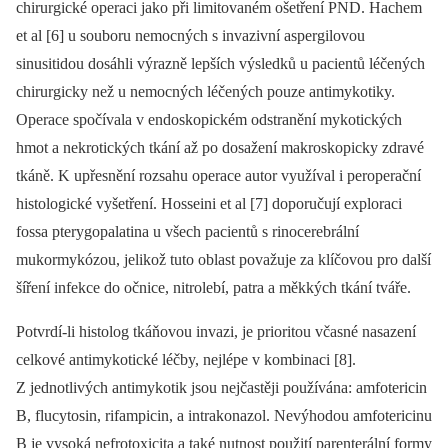
chirurgické operaci jako při limitovaném ošetření PND. Hachem
et al [6] u souboru nemocných s invazivní aspergilovou
sinusitidou dosáhli výrazně lepších výsledků u pacientů léčených
chirurgicky než u nemocných léčených pouze antimykotiky.
Operace spočívala v endoskopickém odstranění mykotických
hmot a nekrotických tkání až po dosažení makro­skopicky zdravé
tkáně. K upřesnění rozsahu operace autor využíval i per­operační
histologické vyšetření. Hosseini et al [7] doporučují exploraci
fossa pterygopalatina u všech pacientů s rinocerebrální
mukormykózou, jelikož tuto oblast považuje za klíčovou pro další
šíření infekce do očnice, nitrolebí, patra a měkkých tkání tváře.
Potvrdí-li histolog tkáňovou invazi, je prioritou včasné nasazení
celkové antimykotické léčby, nejlépe v kombinaci [8].
Z jednotlivých antimykotik jsou nejčastěji používána: amfotericin
B, flucytosin, rifampicin, a intrakonazol. Nevýhodou amfotericinu
B je vysoká nefrotoxicita a také nutnost použití parenterální formy