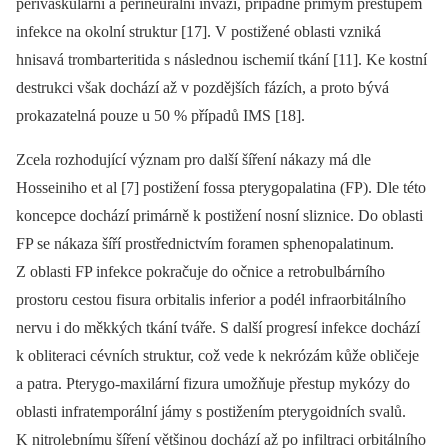
perivaskulární a peri­neurální invazi, případně přímým přestupem
infekce na okolní struktur [17]. V postižené oblasti vzniká
hnisavá trombarteritida s následnou ischemií tkání [11]. Ke kostní
destrukci však dochází až v pozdějších fázích, a proto bývá
prokazatelná pouze u 50 % případů IMS [18].
Zcela rozhodující význam pro další šíření nákazy má dle
Hosseiniho et al [7] postižení fossa pterygopalatina (FP). Dle této
koncepce dochází primárně k postižení nosní sliznice. Do oblasti
FP se nákaza šíří prostřednictvím foramen sphenopalatinum.
Z oblasti FP infekce pokračuje do očnice a retrobulbárního
prostoru cestou fisura orbitalis inferior a podél infraorbitálního
nervu i do měkkých tkání tváře. S další progresí infekce dochází
k obliteraci cévních struktur, což vede k nekrózám kůže obličeje
a patra. Pterygo-maxilární fizura umožňuje přestup mykózy do
oblasti infratemporální jámy s postižením pterygoidních svalů.
K nitrolebnímu šíření většinou dochází až po infiltraci orbitálního