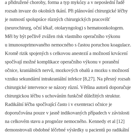
a přidružené choroby, forma a typ mykózy a v neposlední řadě
rozsah invaze do okolních tkání. Při plánování chirurgické léčby
je nutností spolupráce různých chirurgických pracovišť
(neurochirurg, oční lékař, otolaryngolog) s hematoonkologem.
Měl by být pečlivě zvážen risk vlastního operačního výkonu
u imunosuprimovaného nemocného s častou poruchou koagulace.
Kromě rizik spojených s celkovou anestezií a možností krvácení
spočívají možné komplikace operačního výkonu v poranění
očnice, kraniálních nervů, mozkových obalů a mozku s možností
vzniku sekundární intrakraniální infekce [8,27]. Na přesný rozsah
chirurgické intervence se názory různí. Většina autorů doporučuje
chirurgickou léčbu s uchováním funkčně důležitých struktur.
Radikální léčba spočívající často i v exenteraci očnice je
doporučována pouze v jasně indikovaných případech v závislosti
na celkovém stavu a prognóze nemocného. Kennedy et al [12]
demonstrovali obdobné léčebné výsledky u pacientů po radikální