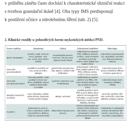
v průběhu zánětu často dochází k charakteristické slizniční reakci
s tvorbou granulační tkáně [4]. Oba typy IMS predisponují
k postižení očnice a nitrolebnímu šíření (tab. 2) [5].
2. Klinické rozdíly u jednotlivých forem mykotických infekcí PND.