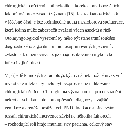
chirurgického ošetření, anti­mykotik, a korekce predispozičních
faktorů má proto zásadní význam [15]. Jak v diagnostické, tak
v léčebné části je bezpodmínečně nutná mezioborová spolu­práce,
která jediná může zabezpečit zvážení všech aspektů a rizik.
Otolaryngologické vyšetření by mělo být standardní součástí
diagnostického algoritmu u imuno­suprimovaných pacientů,
zvláště pak u nemocných s již diagnostikovanou mykotickou
infekcí v jiné oblasti.
V případě klinických a radiologických známek možné invazivní
mykotické infekce by mělo být bezprostředně indikováno
chirurgické ošetření. Chirurgie má význam nejen pro odstranění
nekrotických tkání, ale i pro upřesnění diagnózy a zajištění
ventilace a drenáže postižených PND. Indikace a především
rozsah chirurgické intervence závisí na několika faktorech
–⁠ rozhodující roli hraje imunitní stav pacienta, celkový stav