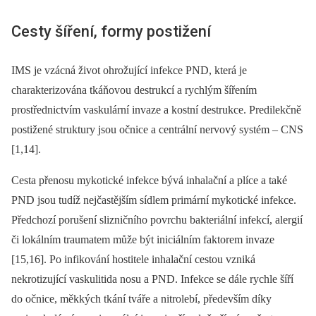
Cesty šíření, formy postižení
IMS je vzácná život ohrožující infekce PND, která je
charakterizována tkáňovou destrukcí a rychlým šířením
prostřednictvím vaskulární invaze a kostní destrukce. Predilekčně
postižené struktury jsou očnice a centrální nervový systém –⁠ CNS
[1,14].
Cesta přenosu mykotické infekce bývá inhalační a plíce a také
PND jsou tudíž nejčastějším sídlem primární mykotické infekce.
Předchozí porušení slizničního povrchu bakteriální infekcí, alergií
či lokálním traumatem může být iniciálním faktorem invaze
[15,16]. Po infikování hostitele inhalační cestou vzniká
nekrotizující vaskulitida nosu a PND. Infekce se dále rychle šíří
do očnice, měkkých tkání tváře a nitrolebí, především díky