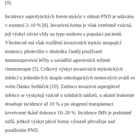
[9].
Incidence saprofytických forem mykóz v oblasti PND je udávána
v rozmezí 2–10 % [8]. Invazivní forma je však extrémně vzácná,
její výskyt závisí vždy na typu souboru a populaci pacientů.
Všeobecně má však rozšíření invazivních mykóz stoupající
tendenci, především v důsledku častěji používané
imunosupresivní léčby a zavádění agresivních režimů
chemoterapie [5]. Celkový výskyt invazivních mykotických
infekcí u jednotlivých skupin onkologických nemocných uvádí ve
svém článku Sedláček [10]. Zatímco invazivní aspergilové
infekce se vyskytují vzácně u solidních nádorů, u akutní leukemie
dosahuje incidence až 10 % a po alogenní transplantaci
krvetvorné tkáně dokonce 10–20 %. Incidence IMS je podstatně
nižší, jelikož výskyt plicní formy výrazně převažuje nad
postižením PND.