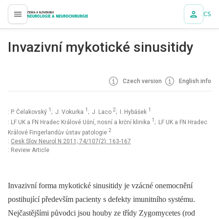
CS
proLékaře.cz
Invazivní mykotické sinusitidy
Czech version
English info
1
1
2
1
: P. Čelakovský
; J. Vokurka
; J. Laco
; I. Hybášek
1
: LF UK a FN Hradec Králové Ušní, nosní a krční klinika
; LF UK a FN Hradec
2
Králové Fingerlandův ústav patologie
:
Cesk Slov Neurol N 2011; 74/107(2): 163-167
: Review Article
Invazivní forma mykotické sinusitidy je vzácné onemocnění
postihující především pacienty s defekty imunitního systému.
Nejčastějšími původci jsou houby ze třídy Zygomycetes (rod