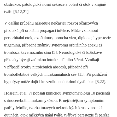
obstrukce, patologická nosní sekrece a bolest či otok v krajině
tváře [6,12,21].
V dalším průběhu následuje nejčastěji rozvoj očnicových
příznaků při orbitální propagaci infekce. Může vzniknout
periorbitální otok, exoftalmus, porucha vizu, diplopie, hypestezie
trigeminu, případně známky syndromu orbitálního apexu až
trombóza kavernózního sinu [5]. Neurologické či ložiskové
příznaky bývají známkou intrakraniálního šíření. Vznikají
v případě tvorby nitrolebních abscesů, případně při
tromboflebitidě velkých intrakraniálních cév [11]. Při postižení
hypofýzy může dojít i ke vzniku endokrinní dysfunkce [8,22].
Hosseini et al [7] popsali klinickou symptomatologii 10 pacientů
s rinocerebrální mukormykózou. K nejčastějším symptomům
patřily febrilie, tvorba tmavých nekrotických krust v nosních
dutinách, otok měkkých tkání tváře, tvářové pare­stezie či paréza