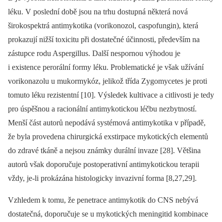
léku. V poslední době jsou na trhu dostupná některá nová
širokospektrá antimykotika (vorikonozol, caspofungin), která
prokazují nižší toxicitu při dostatečné účinnosti, především na
zástupce rodu Aspergillus. Další nespornou výhodou je
i existence perorální formy léku. Problematické je však užívání
vorikonazolu u mukormykóz, jelikož třída Zygomycetes je proti
tomuto léku rezistentní [10]. Výsledek kultivace a citlivosti je tedy
pro úspěšnou a racionální antimykotickou léčbu nezbytností.
Menší část autorů nepodává systémová antimykotika v případě,
že byla provedena chirurgická exstirpace myko­tických elementů
do zdravé tkáně a nejsou známky durální invaze [28]. Většina
autorů však doporučuje postoperativní anti­mykotickou terapii
vždy, je-li prokázána histologicky invazivní forma [8,27,29].
Vzhledem k tomu, že penetrace antimykotik do CNS nebývá
dostatečná, doporučuje se u mykotických meningitid kombinace