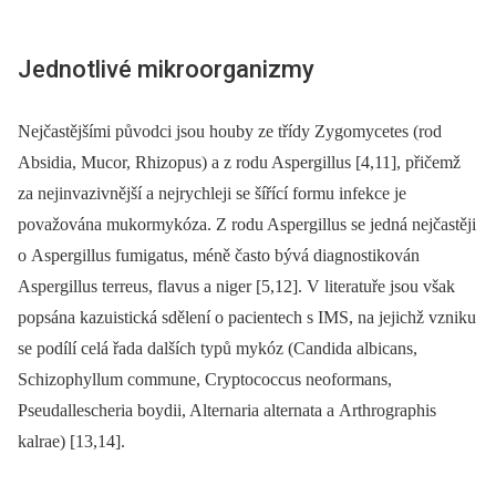
Jednotlivé mikroorganizmy
Nejčastějšími původci jsou houby ze třídy Zygomycetes (rod
Absidia, Mucor, Rhizopus) a z rodu Aspergillus [4,11], přičemž
za nejinvazivnější a nejrychleji se šířící formu infekce je
považována mukormykóza. Z rodu Aspergillus se jedná nejčastěji
o Aspergillus fumigatus, méně často bývá diagnostikován
Aspergillus terreus, flavus a niger [5,12]. V literatuře jsou však
popsána kazuistická sdělení o pacientech s IMS, na jejichž vzniku
se podílí celá řada dalších typů mykóz (Candida albicans,
Schizophyllum commune, Cryptococcus neoformans,
Pseudallescheria boydii, Alternaria alternata a Arthrographis
kalrae) [13,14].