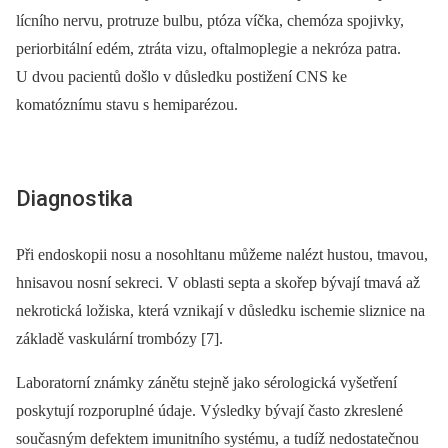
lícního nervu, protruze bulbu, ptóza víčka, chemóza spojivky,
periorbitální edém, ztráta vizu, oftalmoplegie a nekróza patra.
U dvou pacientů došlo v důsledku postižení CNS ke
komatóznímu stavu s hemiparézou.
Diagnostika
Při endoskopii nosu a nosohltanu můžeme nalézt hustou, tmavou,
hnisavou nosní sekreci. V oblasti septa a skořep bývají tmavá až
nekrotická ložiska, která vznikají v důsledku ischemie sliznice na
základě vaskulární trombózy [7].
Laboratorní známky zánětu stejně jako sérologická vyšetření
poskytují rozporuplné údaje. Výsledky bývají často zkreslené
současným defektem imunitního systému, a tudíž nedostatečnou