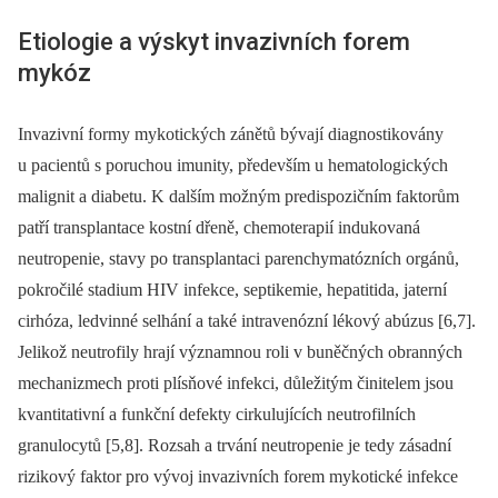
Etiologie a výskyt invazivních forem
mykóz
Invazivní formy mykotických zánětů bývají diagnostikovány
u pacientů s poruchou imunity, především u hematologických
malignit a diabetu. K dalším možným predispozičním faktorům
patří transplantace kostní dřeně, chemoterapií indukovaná
neutropenie, stavy po transplantaci pa­renchymatózních orgánů,
pokročilé stadium HIV infekce, septikemie, hepatitida, jaterní
cirhóza, ledvinné selhání a také intra­venózní lékový abúzus [6,7].
Jelikož neutrofily hrají významnou roli v buněčných obranných
mechanizmech proti plísňové infekci, důležitým činitelem jsou
kvantitativní a funkční defekty cirkulujících neutrofilních
granulocytů [5,8]. Rozsah a trvání neutropenie je tedy zásadní
rizikový faktor pro vývoj invazivních forem mykotické infekce