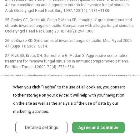
A new classification and diagnostic criteria for invasive fungal sinusitis.
Arch Otolaryngol Head Neck Surg 1997; 123(11): 1181–1188.
25. Reddy CE, Gupta AK, Singh P, Mann SB. Imaging of granulomatous and
chronic invasive fungal sinusitis: Comparison with allergic fungal sinusitis.
Otolaryngol Head Neck Surg 2010; 143(2): 294–300.
26. deShazo RD. Syndromes of invasive fungal sinusitis. Med Mycol 2009;
47 (Suppl 1): S309–S314.
27. Rizk SS, Kraus DH, Gerresheim G, Mudan S. Aggressive combination
treatment for invasive fungal sinusitis in immunocompromised patiens.
Ear Nose Throat J 2000; 79(4): 278–284.
28. Kurita H, Shiokawa Y, Furuya K, Segawa H, Sano K. Parasellar aspergillus
granuloma extending from the sphenoid sinus: report of two cases.
When you click "I agree" to the use of all cookies, you consent
Surg Neurol 1995; 44(5): 489–494.
to their storage on your device; it will help with your navigation
29. Swift AC, Denning DW. Skull base osteitis following fungal sinusitis. J
Laryngol Otol 1998; 112(1): 92–97.
on the site as well as the analysis of the use of data by our
marketing activities.
30. Elgamal E, Murshid W. Intracavitary administration of amphotericin B in
the treatment of cerebral aspergillosis in a non immune-compromised
patient: case report and review of the literature. Br J Neurosurg 2000; 14(2):
Detailed settings
Agree and continue
137–141.