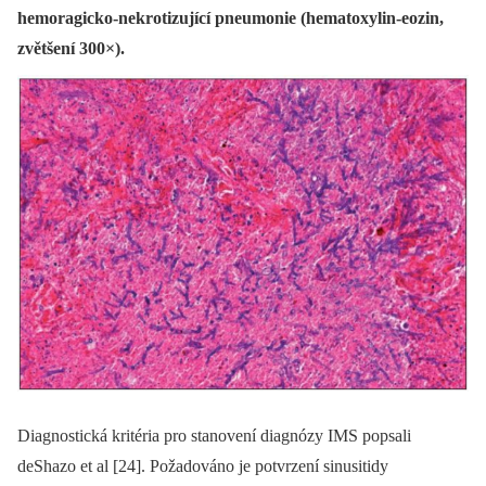
hemoragicko-nekrotizující pneumonie (hematoxylin-eozin,
zvětšení 300×).
Diagnostická kritéria pro stanovení diagnózy IMS popsali
deShazo et al [24]. Požadováno je potvrzení sinusitidy