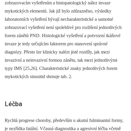
zobrazovacím vyšetřením a histopatologický nález invaze
mykotických elementů. Jak již bylo zdůrazněno, výsledky
laboratorních vyšetření bývají necharakteristické a samotné
zobrazovací vyšetření není spolehlivé pro rozlišení jednotlivých
forem zánětů PND. Histologické vyšetření a potvrzení tkáňové
invaze je tedy určujícím faktorem pro stanovení správné
diagnózy. Přesto lze klinicky nalézt jisté rozdíly, jak mezi
invazivní a neinvazivní formou zánětu, tak mezi jednotlivými
typy IMS [25,26]. Charakteristické znaky jednotlivých forem
mykotických sinusitid shrnuje tab. 2.
Léčba
Rychlá progrese choroby, především u akutní fulminantní formy,
je nezřídka fatální. Včasná diagnostika a agresivní léčba včetně