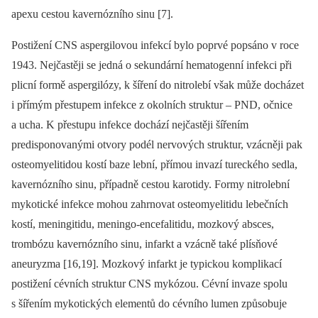
apexu cestou kavernózního sinu [7].
Postižení CNS aspergilovou infekcí bylo poprvé popsáno v roce
1943. Nejčastěji se jedná o sekundární hematogenní infekci při
plicní formě aspergilózy, k šíření do nitrolebí však může docházet
i přímým přestupem infekce z okolních struktur –⁠ PND, očnice
a ucha. K přestupu infekce dochází nejčastěji šířením
predisponovanými otvory podél nervových struktur, vzácněji pak
osteomyelitidou kostí baze lební, přímou invazí tureckého sedla,
kavernózního sinu, případně cestou karotidy. Formy nitrolební
mykotické infekce mohou zahrnovat osteomyelitidu lebečních
kostí, meningitidu, meningo-encefalitidu, mozkový absces,
trombózu kavernózního sinu, infarkt a vzácně také plísňové
aneuryzma [16,19]. Mozkový infarkt je typickou komplikací
postižení cévních struktur CNS mykózou. Cévní invaze spolu
s šířením mykotických elementů do cévního lumen způsobuje