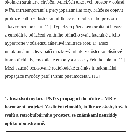
okolních struktur a chybění typických tukových prostor v oblasti
tváře, infratemporální a pterygopalatinální fosy. Může se objevit
protruze bulbu v důsledku infiltrace retrobulbárního prostoru
a kavernózního sinu [11]. Typickým příznakem orbitální invaze
z etmoidů je odtlačení vnitřního přímého svalu laterálně a jeho
hypertrofie v důsledku zánětlivé infiltrace (obr. 1). Mezi
intrakraniální nálezy patří mozkový infarkt v důsledku plísňové
tromboflebitidy, mykotické emboly a abscesy čelního laloku [11].
Mezi vzácně popisované radio­logické známky intrakraniální
propagace mykózy patří i vznik pneumocefalu [15].
1. Invazivní mykóza PND s propagací do očnice – MR v
koronární projekci. Zastínění etmoidů, infiltrace okohybných
svalů a retrobulbárního prostoru se známkami neuritidy
optiku oboustranně.