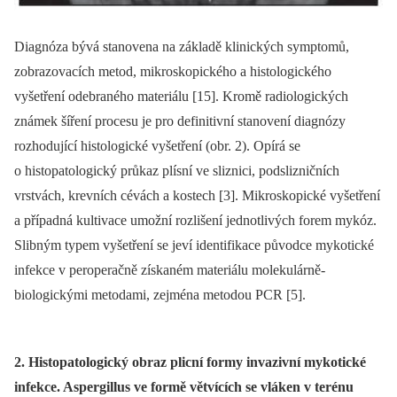
Diagnóza bývá stanovena na základě klinických symptomů,
zobrazovacích metod, mikroskopického a histologického
vyšetření odebraného materiálu [15]. Kromě radiologických
známek šíření procesu je pro definitivní stanovení diagnózy
rozhodující histologické vyšetření (obr. 2). Opírá se
o histopatologický průkaz plísní ve sliznici, podslizničních
vrstvách, krevních cévách a kostech [3]. Mikroskopické vyšetření
a případná kultivace umožní rozlišení jednotlivých forem mykóz.
Slibným typem vyšetření se jeví identifikace původce mykotické
infekce v peroperačně získaném materiálu molekulárně-
biologickými metodami, zejména metodou PCR [5].
2. Histopatologický obraz plicní formy invazivní mykotické
infekce. Aspergillus ve formě větvících se vláken v terénu