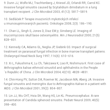
9. Dunn JJ, Wolfe MJ, Trachtenberg J, Kriesel JD, Orlandi RR, Carrol KC.
Invasive fungal sinusitis caused by Scytalidium dimidiatum in a lung
transplant recipient. J Clin Microbiol 2003; 41(12): 5817–5819.
10. Sedláček P. Terapie invazivních mykotických infekcí
u imunosuprimovaných pacientů. Onkologie 2008; 2(3): 186–190.
11. Chan LL, Singh S, Jones D, Diaz EM jr, Ginsberg LE. Imaging of
mucormycosis skull base osteomyelitis. Am J Neuroradiol 2000; 21(5):
828–831.
12. Kennedy CA, Adams GL, Neglia JP, Giebink GS. Impact of surgical
treatment on paranasal fungal infection in bone marrow transplant patiens.
Otolaryngol Head Neck Surg 1997; 116(6): 610–616.
13. Xi L, Fukushima K, Lu Ch, Takizawa K, Liao R, Nishimura K. First case of
Arthrographis kalrae ethmoid sinusitid and ophthalmitis in the People
´s Republic of China. J Clin Microbiol 2004; 42(10): 4828–4831.
14. Chin-Hong PV, Sutton DA, Roemer M, Jacobson MA, Aberg JA. Invasive
fungal sinusitis and meningitis due to Arthrographis Kalrae in a patient with
AIDS. J Clin Microbiol 2001; 39(2): 804–807.
15. Lin JJ, Wu CHT, Hsia SH, Wang HS, Lin KL. Pneumocephalus: A rare
presentation of Candida sphenoid sinusitis. Pediatr Neurol 2009; 40(5):
398–400.