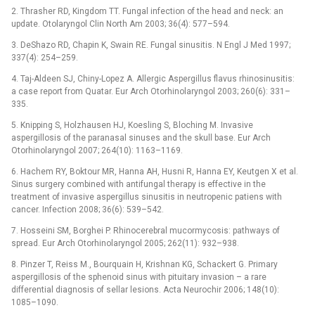
2. Thrasher RD, Kingdom TT. Fungal infection of the head and neck: an
update. Otolaryngol Clin North Am 2003; 36(4): 577–594.
3. DeShazo RD, Chapin K, Swain RE. Fungal sinusitis. N Engl J Med 1997;
337(4): 254–259.
4. Taj-Aldeen SJ, Chiny-Lopez A. Allergic Aspergillus flavus rhinosinusitis:
a case report from Quatar. Eur Arch Otorhinolaryngol 2003; 260(6): 331–
335.
5. Knipping S, Holzhausen HJ, Koesling S, Bloching M. Invasive
aspergillosis of the paranasal sinuses and the skull base. Eur Arch
Otorhinolaryngol 2007; 264(10): 1163–1169.
6. Hachem RY, Boktour MR, Hanna AH, Husni R, Hanna EY, Keutgen X et al.
Sinus surgery combined with antifungal therapy is effective in the
treatment of invasive aspergillus sinusitis in neutropenic patiens with
cancer. Infection 2008; 36(6): 539–542.
7. Hosseini SM, Borghei P. Rhinocerebral mucormycosis: pathways of
spread. Eur Arch Otorhinolaryngol 2005; 262(11): 932–938.
8. Pinzer T, Reiss M., Bourquain H, Krishnan KG, Schackert G. Primary
aspergillosis of the sphenoid sinus with pituitary invasion –⁠ a rare
differential diagnosis of sellar lesions. Acta Neurochir 2006; 148(10):
1085–1090.