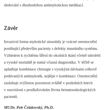
sledování s dlouhodobou antimykotickou medikací.
Závěr
Invazivní forma mykotické sinusitidy je vzácné onemocnění
postihující především pacienty s defekty imunitního systému.
Vzhledem k rychlému šíření do okolních tkání včetně nitrolebí
a vysoké mortalitě je nutná včasná diagnostika. V léčbě se
uplatňuje kombinace chirurgie s vysokými dávkami celkově
podávaných antimykotik, nejlépe v kombinaci. Onemocnění
zasluhuje zvýšenou pozornost zvláště v posledních letech
v souvislosti s prodlužováním života hematoonkologických
pacientů.
MUDr. Petr Čelakovský, Ph.D.