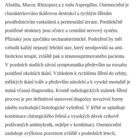
Absidia, Mucor, Rhizopus) a z rodu Aspergillus. Onemocnění je
charakterizováno tkáňovou destrukcí a rychlým šířením
prostřednictvím vaskulární a perineurální invaze. Predilekčně
postižené struktury jsou očnice a centrální nervový systém.
Příznaky jsou zpočátku necharakteristické. Podezření by měl
vzbudit každý nejasný febrilní stav, který neodpovídá na anti­
biotickou terapii, zvláště pak u imunosuprimovaného pacienta.
V pozdních stadiích závisí symptomatika především na rozsahu
postižení okolních tkání. Vzhledem k rychlému šíření do orbity,
měkkých tkání tváře a především nitrolebí a k vysoké mortalitě je
nutná včasná dia­gnostika. Kromě radiologických známek šíření
procesu je pro definitivní stanovení diagnózy invazivní formy
zánětu rozhodující histologické vyšetření. V léčbě se uplatňuje
kombinace chirurgického řešení a vysokých dávek celkově
podávaných antimykotik, nejlépe v kombinaci. Onemocnění
zasluhuje zvýšenou pozornost zvláště s posledních letech,