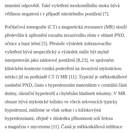
imunitní odpovědí. Také vyšetření mozkomíšního moku bývá
většinou negativní i v případě nitrolebního postižení [7].
Počítačová tomografie (CT) a magnetická rezonance (MR) slouží
především k upřesnění rozsahu invazivního růstu v oblasti PND,
očnice a baze lební [5]. Přestože výsledek zobrazovacího
vyšetření bývá nespecifický a výsledek může být mylně
interpretován jako nádorové postižení [8,23], ve správném
klinickém kontextu vzniká podezření na invazivní mykotickou
infekci již na podkladě CT či MR [11]. Typické je měkkotkáňové
zastínění PND, často s hyperdenzním materiálem v centrální části
dutiny, slizniční hypertrofií a chyběním hladinek tekutiny. V MR
obraze bývá mykotické ložisko ve všech sekvencích typicky
hypodenzní, můžeme se však setkat i s ložiskovými
hyperdenzitami, zřejmě v důsledku přítomnosti solí železa
a magnézia v mycetomu [11]. Častá je měkkotkáňová infiltrace