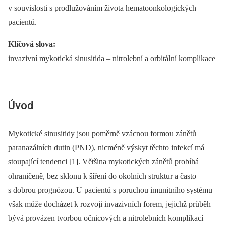
v souvislosti s prodlužováním života hematoonkologických
pacientů.
Klíčová slova:
invazivní mykotická sinusitida –⁠ nitrolební a orbitální komplikace
Úvod
Mykotické sinusitidy jsou poměrně vzácnou formou zánětů
paranazálních dutin (PND), nicméně výskyt těchto infekcí má
stoupající tendenci [1]. Většina myko­tických zánětů probíhá
ohraničeně, bez sklonu k šíření do okolních struktur a často
s dobrou prognózou. U pacientů s poruchou imunitního systému
však může docházet k rozvoji invazivních forem, jejichž průběh
bývá provázen tvorbou očnicových a nitrolebních komplikací