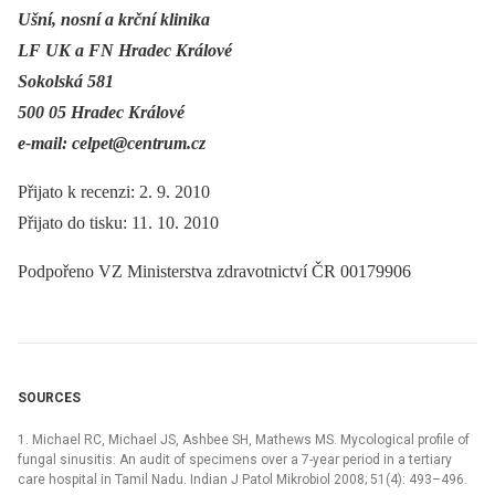
Ušní, nosní a krční klinika
LF UK a FN Hradec Králové
Sokolská 581
500 05 Hradec Králové
e-mail: celpet@centrum.cz
Přijato k recenzi: 2. 9. 2010
Přijato do tisku: 11. 10. 2010
Podpořeno VZ Ministerstva zdravotnictví ČR 00179906
SOURCES
1. Michael RC, Michael JS, Ashbee SH, Mathews MS. Mycological profile of
fungal sinusitis: An audit of specimens over a 7-year period in a tertiary
care hospital in Tamil Nadu. Indian J Patol Mikrobiol 2008; 51(4): 493–496.