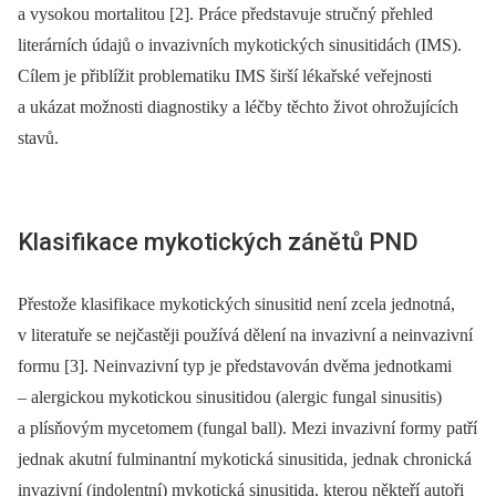
a vysokou mortalitou [2]. Práce představuje stručný přehled
literárních údajů o invazivních mykotických sinusitidách (IMS).
Cílem je přiblížit problematiku IMS širší lékařské veřejnosti
a ukázat možnosti diagnostiky a léčby těchto život ohrožujících
stavů.
Klasifikace mykotických zánětů PND
Přestože klasifikace mykotických sinusitid není zcela jednotná,
v literatuře se nejčastěji používá dělení na invazivní a neinvazivní
formu [3]. Neinvazivní typ je představován dvěma jednotkami
–⁠ alergickou mykotickou sinusitidou (alergic fungal sinusitis)
a plísňovým mycetomem (fungal ball). Mezi invazivní formy patří
jednak akutní fulminantní mykotická sinusitida, jednak chronická
invazivní (indolentní) mykotická sinusitida, kterou někteří autoři