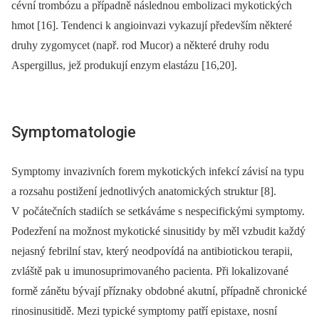
cévní trombózu a případně následnou embolizaci myko­tických
hmot [16]. Tendenci k angioinvazi vykazují především některé
druhy zygomycet (např. rod Mucor) a některé druhy rodu
Aspergillus, jež produkují enzym elastázu [16,20].
Symptomatologie
Symptomy invazivních forem mykotických infekcí závisí na typu
a rozsahu postižení jednotlivých anatomických struktur [8].
V počátečních stadiích se setkáváme s nespecifickými symptomy.
Podezření na možnost mykotické sinusitidy by měl vzbudit každý
nejasný febrilní stav, který neodpovídá na antibiotickou terapii,
zvláště pak u imunosuprimovaného pacienta. Při lokalizované
formě zánětu bývají příznaky obdobné akutní, případně chronické
rinosinusitidě. Mezi typické symptomy patří epistaxe, nosní