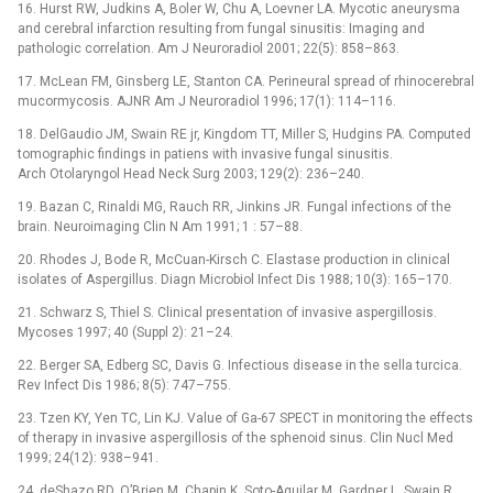
16. Hurst RW, Judkins A, Boler W, Chu A, Loevner LA. Mycotic aneurysma
and cerebral infarction resulting from fungal sinusitis: Imaging and
pathologic correlation. Am J Neuroradiol 2001; 22(5): 858–863.
17. McLean FM, Ginsberg LE, Stanton CA. Perineural spread of rhinocerebral
mucormycosis. AJNR Am J Neuroradiol 1996; 17(1): 114–116.
18. DelGaudio JM, Swain RE jr, Kingdom TT, Miller S, Hudgins PA. Computed
tomographic findings in patiens with invasive fungal sinusitis.
Arch Otolaryngol Head Neck Surg 2003; 129(2): 236–240.
19. Bazan C, Rinaldi MG, Rauch RR, Jinkins JR. Fungal infections of the
brain. Neuroimaging Clin N Am 1991; 1 : 57–88.
20. Rhodes J, Bode R, McCuan-Kirsch C. Elastase production in clinical
isolates of Aspergillus. Diagn Microbiol Infect Dis 1988; 10(3): 165–170.
21. Schwarz S, Thiel S. Clinical presentation of invasive aspergillosis.
Mycoses 1997; 40 (Suppl 2): 21–24.
22. Berger SA, Edberg SC, Davis G. Infectious disease in the sella turcica.
Rev Infect Dis 1986; 8(5): 747–755.
23. Tzen KY, Yen TC, Lin KJ. Value of Ga-67 SPECT in monitoring the effects
of therapy in invasive aspergillosis of the sphenoid sinus. Clin Nucl Med
1999; 24(12): 938–941.
24. deShazo RD, O’Brien M, Chapin K, Soto-Aguilar M, Gardner L, Swain R.