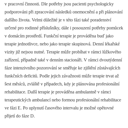
v pracovní činnosti. Dle potřeby jsou pacienti psychologicky
podporováni při zpracování následků onemocnění a při plánování
dalšího života. Velmi důležité je v této fázi také poradenství
určené pro rodinné příslušníky, dále i posouzení potřeby pomůcek
v domácím prostředí. Funkční terapie je prováděna buď jako
terapie jednotlivce, nebo jako terapie skupinová. Denní lékařské
vizity již nejsou nutné. Terapie může probíhat v rámci lůžkového
zařízení, případně také v denním stacionáři. V rámci dvoutýdenní
fáze intenzivního pozorování se směřuje ke zjištění zůstávajících
funkčních deficitů. Podle jejich závažnosti může terapie trvat až
šest měsíců, zvláště v případech, kdy je plánována profesionální
rehabilitace. Další terapie je prováděna ambulantně v rámci
terapeutických ambulancí nebo formou profesionální rehabilitace
ve fázi E. Po uplynutí časového intervalu je možné opětovné
přijetí do fáze D.