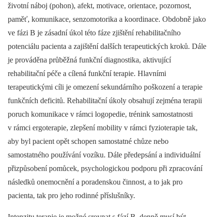
životní náboj (pohon), afekt, motivace, orientace, pozornost,
paměť, komunikace, senzomotorika a koordinace. Obdobně jako
ve fázi B je zásadní úkol této fáze zjištění rehabilitačního
potenciálu pacienta a zajištění dalších terapeutických kroků. Dále
je prováděna průběžná funkční diagnostika, aktivující
rehabilitační péče a cílená funkční terapie. Hlavními
terapeutickými cíli je omezení sekundárního poškození a terapie
funkčních deficitů. Rehabilitační úkoly obsahují zejména terapii
poruch komunikace v rámci logopedie, trénink samostatnosti
v rámci ergoterapie, zlepšení mobility v rámci fyzioterapie tak,
aby byl pacient opět schopen samostatné chůze nebo
samostatného používání vozíku. Dále předepsání a individuální
přizpůsobení pomůcek, psychologickou podporu při zpracování
následků onemocnění a poradenskou činnost, a to jak pro
pacienta, tak pro jeho rodinné příslušníky.
Intenzitu terapie je možné srovnat s fází B, denně musí být