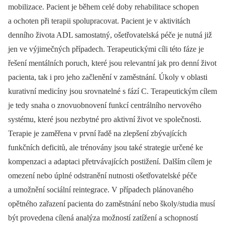
mobilizace. Pacient je během celé doby rehabilitace schopen
a ochoten při terapii spolupracovat. Pacient je v aktivitách
denního života ADL samostatný, ošetřovatelská péče je nutná již
jen ve výjimečných případech. Terapeutickými cíli této fáze je
řešení mentálních poruch, které jsou relevantní jak pro denní život
pacienta, tak i pro jeho začlenění v zaměstnání. Úkoly v oblasti
kurativní medicíny jsou srovnatelné s fází C. Terapeutickým cílem
je tedy snaha o znovuobnovení funkcí centrálního nervového
systému, které jsou nezbytné pro aktivní život ve společnosti.
Terapie je zaměřena v první řadě na zlepšení zbývajících
funkčních deficitů, ale trénovány jsou také strategie určené ke
kompenzaci a adaptaci přetrvávajících postižení. Dalším cílem je
omezení nebo úplné odstranění nutnosti ošetřovatelské péče
a umožnění sociální reintegrace. V případech plánovaného
opětného zařazení pacienta do zaměstnání nebo školy/studia musí
být provedena cílená analýza možností zatížení a schopností