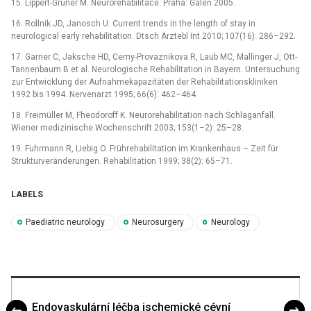
15. Lippert-Grüner M. Neurorehabilitace. Praha: Galen 2005.
16. Rollnik JD, Janosch U. Current trends in the length of stay in
neurological early rehabilitation. Dtsch Arztebl Int 2010; 107(16): 286–292.
17. Garner C, Jaksche HD, Cerny-Provaznikova R, Laub MC, Mallinger J, Ott-
Tannenbaum B et al. Neurologische Rehabilitation in Bayern. Untersuchung
zur Entwicklung der Aufnahmekapazitäten der Rehabilitationskliniken
1992 bis 1994. Nervenarzt 1995; 66(6): 462–464.
18. Freimüller M, Fheodoroff K. Neurorehabilitation nach Schlaganfall.
Wiener medizinische Wochenschrift 2003; 153(1–2): 25–28.
19. Fuhrmann R, Liebig O. Frührehabilitation im Krankenhaus –⁠ Zeit für
Strukturveränderungen. Rehabilitation 1999; 38(2): 65–71.
LABELS
Paediatric neurology
Neurosurgery
Neurology
Endovaskulární léčba ischemické cévní