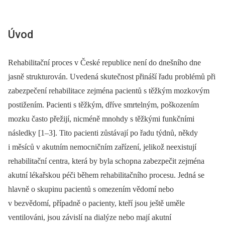
Úvod
Rehabilitační proces v České republice není do dnešního dne
jasně strukturován. Uvedená skutečnost přináší řadu problémů při
zabezpečení rehabilitace zejména pacientů s těžkým mozkovým
postižením. Pacienti s těžkým, dříve smrtelným, poškozením
mozku často přežijí, nicméně mnohdy s těžkými funkčními
následky [1–3]. Tito pacienti zůstávají po řadu týdnů, někdy
i měsíců v akutním nemocničním zařízení, jelikož neexistují
rehabilitační centra, která by byla schopna zabezpečit zejména
akutní lékařskou péči během rehabilitačního procesu. Jedná se
hlavně o skupinu pacientů s omezením vědomí nebo
v bezvědomí, případně o pacienty, kteří jsou ještě uměle
ventilováni, jsou závislí na dialýze nebo mají akutní