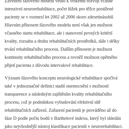
Zavedení fázového modelu vedlo k velkému rozvoji včasné
intenzivní neurorehabilitace, počet lůžek pro těžce postižené
pacienty se v rozmezí let 2002 až 2006 skoro zdesetinásobil.
Hlavním přínosem fázového modelu není však jen možnost
včasného startu rehabilitace, ale i stanovení pevných kritérií
kvality, rozsahu a druhu rehabilitačních prostředků, dále i délky
trvání rehabilitačního procesu. Dalším přínosem je možnost
kontinuity rehabilitačního procesu a rovněž možnost opětného
přijetí pacienta z důvodu intervalové rehabilitace.
Význam fázového konceptu neurologické rehabilitace spočívá
také v jednoznačné definici stadií onemocnění s možností
transparence a následným zajištěním kvality rehabilitačního
procesu, což je podmínkou vybudování efektivní sítě
rehabilitačních zařízení. Zařazení pacientů je prováděno až do
fáze D podle počtu bodů v Barthelové indexu, který byl shledán
jako nejvhodnější nástroj klasifikace pacientů v neurorehabilitaci.