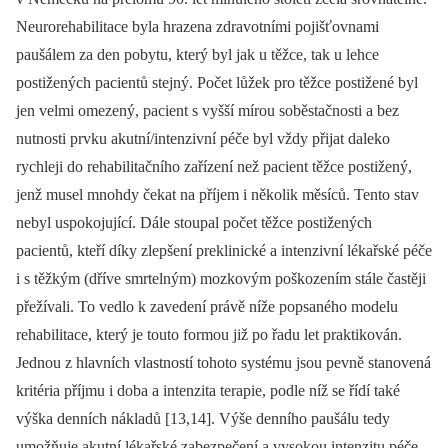
Neurorehabilitace byla hrazena zdravotními pojišťovnami
paušálem za den pobytu, který byl jak u těžce, tak u lehce
postižených pacientů stejný. Počet lůžek pro těžce postižené byl
jen velmi omezený, pacient s vyšší mírou soběstačnosti a bez
nutnosti prvku akutní/intenzivní péče byl vždy přijat daleko
rychleji do rehabilitačního zařízení než pacient těžce postižený,
jenž musel mnohdy čekat na příjem i několik měsíců. Tento stav
nebyl uspokojující. Dále stoupal počet těžce postižených
pacientů, kteří díky zlepšení preklinické a intenzivní lékařské péče
i s těžkým (dříve smrtelným) mozkovým poškozením stále častěji
přežívali. To vedlo k zavedení právě níže popsaného modelu
rehabilitace, který je touto formou již po řadu let praktikován.
Jednou z hlavních vlastností tohoto systému jsou pevně stanovená
kritéria příjmu i doba a intenzita terapie, podle níž se řídí také
výška denních nákladů [13,14]. Výše denního paušálu tedy
umožňuje akutní lékařské zabezpečení a vysokou intenzitu péče