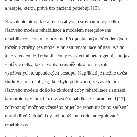
a terapie, kterou právě tito pacienti potřebují [15].
Rozsah literatury, která by se zabývala srovnáním výsledků
fázového modelu rehabilitace a modelem neregulované
rehabilitace, je velmi omezený. Předpokládaným důvodem jsou
rozsáhlé změny, jež model v oblasti rehabilitace přinesl. Až do
jeho zavedení byl rehabilitační proces velmi heterogenní, a to jak
v otázce délky, tak i kvality a rovněž obsahu a rozsahu
využívaných terapeutických postupů. Například je možné uvést
studii Rollnik et al [16], kde bylo prokázáno, že zavedením
fázového modelu došlo ke zkrácení doby rehabilitace a snížení
komorbidity v rámci fáze včasné rehabilitace. Garner et al [17]
zdůvodňují možnost včasného přijetí do rehabilitačního zařízení
oproti dřívější době, kdy byl používán model neregulované
rehabilitace.