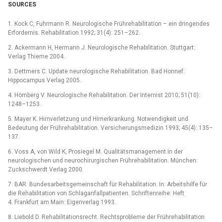
SOURCES
1. Kock C, Fuhrmann R. Neurologische Frührehabilitation –⁠ ein dringendes
Erfordernis. Rehabilitation 1992; 31(4): 251–262.
2. Ackermann H, Hermann J. Neurologische Rehabilitation. Stuttgart:
Verlag Thieme 2004.
3. Dettmers C. Update neurologische Rehabilitation. Bad Honnef:
Hippocampus Verlag 2005.
4. Hömberg V. Neurologische Rehabilitation. Der Internist 2010; 51(10):
1248–1253.
5. Mayer K. Hirnverletzung und Hirnerkrankung. Notwendigkeit und
Bedeutung der Frührehabilitation. Versicherungsmedizin 1993; 45(4): 135–
137.
6. Voss A, von Wild K, Prosiegel M. Qualitätsmanagement in der
neurologischen und neurochirurgischen Frührehabilitation. München:
Zuckschwerdt Verlag 2000.
7. BAR. Bundesarbeitsgemeinschaft für Rehabilitation. In: Arbeitshilfe für
die Rehabilitation von Schlaganfallpatienten. Schriftenreihe: Heft
4. Frankfurt am Main: Eigenverlag 1993.
8. Liebold D. Rehabilitationsrecht. Rechtsprobleme der Frührehabilitation