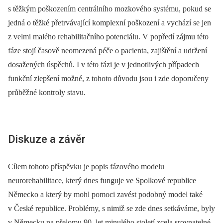
s těžkým poškozením centrálního mozkového systému, pokud se
jedná o těžké přetrvávající komplexní poškození a vychází se jen
z velmi malého rehabilitačního potenciálu. V popředí zájmu této
fáze stojí časově neomezená péče o pacienta, zajištění a udržení
dosažených úspěchů. I v této fázi je v jednotlivých případech
funkční zlepšení možné, z tohoto důvodu jsou i zde doporučeny
průběžné kontroly stavu.
Diskuze a závěr
Cílem tohoto příspěvku je popis fázového modelu
neurorehabilitace, který dnes funguje ve Spolkové republice
Německo a který by mohl pomoci zavést podobný model také
v České republice. Problémy, s nimiž se zde dnes setkáváme, byly
v Německu na přelomu 90. let minulého století zcela srovnatelné.