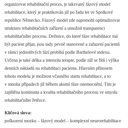
organizovat rehabilitační proces, je takzvaný fázový model
rehabilitace, který je praktikován již po řadu let ve Spolkové
republice Německo. Fázový model zde napomohl optimalizovat
strukturu rehabilitačních zařízení a umožnil transparenci
rehabilitačního procesu. Definice, do které fáze rehabilitace má
být pacient přijat, jsou tady pevně stanovené a zařazení pacientů
v rámci jednotlivých fází probíhá podle Barthelové indexu.
Určena je také délka a intenzita terapie, podle níž se řídí i výška
denních nákladů na rehabilitaci pacienta. Hlavním přínosem
tohoto modelu je možnost včasného startu rehabilitace, a to
v mnoha případech již během akutní fáze onemocnění. Tím je
zajištěna kontinuita a kvalita rehabilitačního procesu ve smyslu
rehabilitačního řetězce.
Klíčová slova:
poškození mozku –⁠ fázový model –⁠ komplexní neurorehabilitace