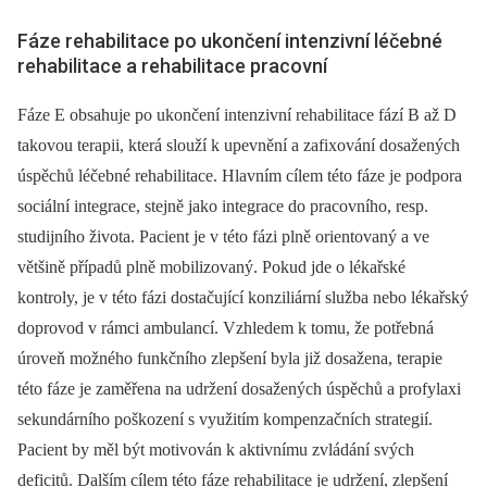
Fáze rehabilitace po ukončení intenzivní léčebné
rehabilitace a rehabilitace pracovní
Fáze E obsahuje po ukončení intenzivní rehabilitace fází B až D
takovou terapii, která slouží k upevnění a zafixování dosažených
úspěchů léčebné rehabilitace. Hlavním cílem této fáze je podpora
sociální inte­grace, stejně jako integrace do pracovního, resp.
studijního života. Pacient je v této fázi plně orientovaný a ve
většině případů plně mobilizovaný. Pokud jde o lékařské
kontroly, je v této fázi dostačující konziliární služba nebo lékařský
doprovod v rámci ambulancí. Vzhledem k tomu, že potřebná
úroveň možného funkčního zlepšení byla již dosažena, terapie
této fáze je zaměřena na udržení dosažených úspěchů a profylaxi
sekundárního poškození s využitím kompenzačních strategií.
Pacient by měl být motivován k aktivnímu zvládání svých
deficitů. Dalším cílem této fáze rehabilitace je udržení, zlepšení