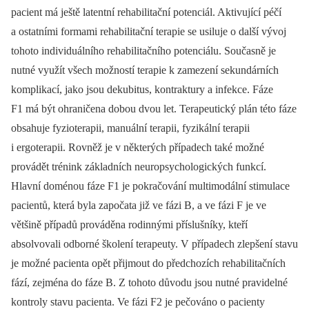
pacient má ještě latentní rehabilitační potenciál. Aktivující péčí
a ostatními formami rehabilitační terapie se usiluje o další vývoj
tohoto individuálního rehabilitačního potenciálu. Současně je
nutné využít všech možností terapie k zamezení sekundárních
komplikací, jako jsou dekubitus, kontraktury a infekce. Fáze
F1 má být ohraničena dobou dvou let. Terapeutický plán této fáze
obsahuje fyzioterapii, manuální terapii, fyzikální terapii
i ergoterapii. Rovněž je v některých případech také možné
provádět trénink základních neuropsychologických funkcí.
Hlavní doménou fáze F1 je pokračování multimodální stimulace
pacientů, která byla započata již ve fázi B, a ve fázi F je ve
většině případů prováděna rodinnými příslušníky, kteří
absolvovali odborné školení terapeuty. V případech zlepšení stavu
je možné pacienta opět přijmout do předchozích rehabilitačních
fází, zejména do fáze B. Z tohoto důvodu jsou nutné pravidelné
kontroly stavu pacienta. Ve fázi F2 je pečováno o pacienty