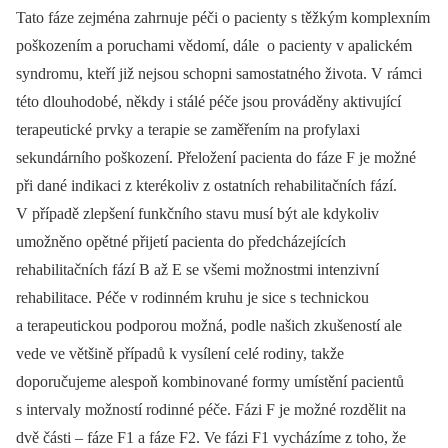
Tato fáze zejména zahrnuje péči o pacienty s těžkým komplexním
poškozením a poruchami vědomí, dále o pacienty v apalickém
syndromu, kteří již nejsou schopni samostatného života. V rámci
této dlouhodobé, někdy i stálé péče jsou prováděny aktivující
terapeutické prvky a terapie se zaměřením na profylaxi
sekundárního poškození. Přeložení pacienta do fáze F je možné
při dané indikaci z kterékoliv z ostatních rehabilitačních fází.
V případě zlepšení funkčního stavu musí být ale kdykoliv
umožněno opětné přijetí pacienta do předcházejících
rehabilitačních fází B až E se všemi možnostmi intenzivní
rehabilitace. Péče v rodinném kruhu je sice s technickou
a terapeutickou podporou možná, podle našich zkušeností ale
vede ve většině případů k vysílení celé rodiny, takže
doporučujeme alespoň kombinované formy umístění pacientů
s intervaly možností rodinné péče. Fázi F je možné rozdělit na
dvě části –⁠ fáze F1 a fáze F2. Ve fázi F1 vycházíme z toho, že