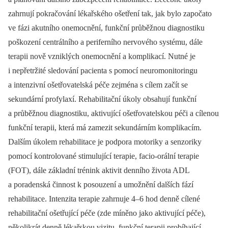
zahrnují pokračování lékařského ošetření tak, jak bylo započato
ve fázi akutního onemocnění, funkční průběžnou diagnostiku
poškození cen­trálního a periferního nervového systému, dále
terapii nově vzniklých onemocnění a komplikací. Nutné je
i nepřetržité sledování pacienta s pomocí neuromonitoringu
a intenzivní ošetřovatelská péče zejména s cílem začít se
sekundární profylaxí. Rehabilitační úkoly obsahují funkční
a průběžnou diagnostiku, aktivující ošetřovatelskou péči a cílenou
funkční terapii, která má zamezit sekundárním komplikacím.
Dalším úkolem rehabilitace je podpora motoriky a senzoriky
pomocí kontrolované stimulující terapie, facio-orál­ní terapie
(FOT), dále základní trénink aktivit denního života ADL
a poradenská činnost k posouzení a umožnění dalších fází
rehabilitace. Intenzita terapie zahrnuje 4–6 hod denně cílené
rehabilitační ošetřující péče (zde míněno jako aktivující péče),
několikrát denně lékařskou vizitu, funkční terapii probíhající