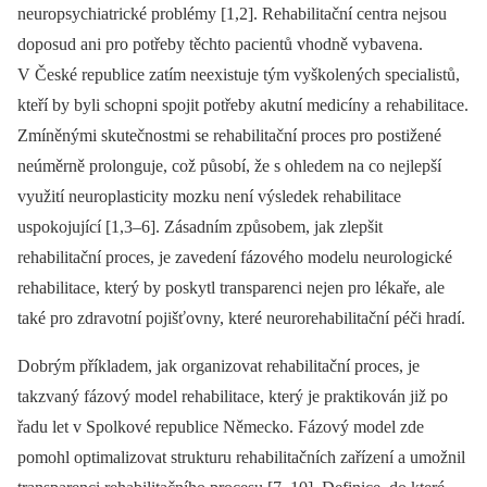
neuropsychiatrické problémy [1,2]. Rehabilitační centra nejsou
doposud ani pro potřeby těchto pacientů vhodně vybavena.
V České republice zatím neexistuje tým vyškolených specialistů,
kteří by byli schopni spojit potřeby akutní medicíny a rehabilitace.
Zmíněnými skutečnostmi se rehabilitační proces pro postižené
neúměrně prolonguje, což působí, že s ohledem na co nejlepší
využití neuroplasticity mozku není výsledek rehabilitace
uspokojující [1,3–6]. Zásadním způsobem, jak zlepšit
rehabilitační proces, je zavedení fázového modelu neurologické
rehabilitace, který by poskytl transparenci nejen pro lékaře, ale
také pro zdravotní pojišťovny, které neurorehabilitační péči hradí.
Dobrým příkladem, jak organizovat rehabilitační proces, je
takzvaný fázový model rehabilitace, který je praktikován již po
řadu let v Spolkové republice Německo. Fázový model zde
pomohl optimalizovat strukturu rehabilitačních zařízení a umožnil