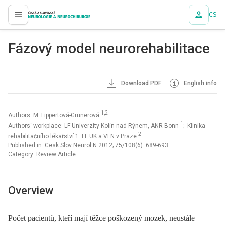
CS
proLékaře.cz
Fázový model neurorehabilitace
Download PDF
English info
1,2
Authors: M. Lippertová-Grünerová
1
Authors‘ workplace: LF Univerzity Kolín nad Rýnem, ANR Bonn
; Klinika
2
rehabilitačního lékařství 1. LF UK a VFN v Praze
Published in:
Cesk Slov Neurol N 2012; 75/108(6): 689-693
Category: Review Article
Overview
Počet pacientů, kteří mají těžce poškozený mozek, neustále