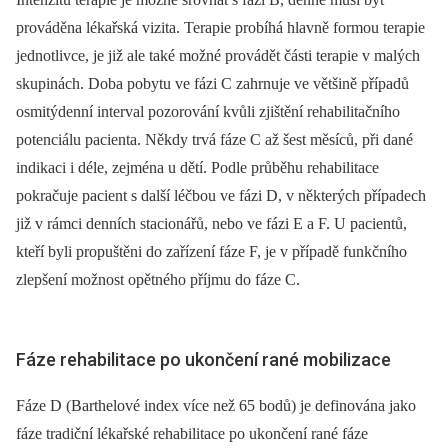
prováděna lékařská vizita. Terapie probíhá hlavně formou terapie
jednotlivce, je již ale také možné provádět části terapie v malých
skupinách. Doba pobytu ve fázi C zahrnuje ve většině případů
osmitýdenní interval pozorování kvůli zjištění rehabilitačního
potenciálu pacienta. Někdy trvá fáze C až šest měsíců, při dané
indikaci i déle, zejména u dětí. Podle průběhu rehabilitace
pokračuje pacient s další léčbou ve fázi D, v některých případech
již v rámci denních stacionářů, nebo ve fázi E a F. U pacientů,
kteří byli propuštěni do zařízení fáze F, je v případě funkčního
zlepšení možnost opětného příjmu do fáze C.
Fáze rehabilitace po ukončení rané mobilizace
Fáze D (Barthelové index více než 65 bodů) je definována jako
fáze tradiční lékařské rehabilitace po ukončení rané fáze