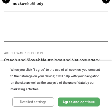
mozkové příhody
ARTICLE WAS PUBLISHED IN
Czech and Slovak Neurology and Neurosurgery
When you click "I agree" to the use of all cookies, you consent
to their storage on your device; it will help with your navigation
2012
Issue
on the site as well as the analysis of the use of data by our
6
marketing activities.
Detailed settings
Agree and continue