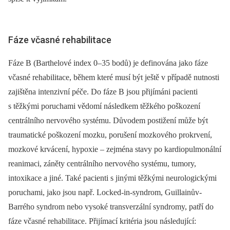
Fáze včasné rehabilitace
Fáze B (Barthelové index 0–35 bodů) je definována jako fáze
včasné rehabilitace, během které musí být ještě v případě nutnosti
zajištěna intenzivní péče. Do fáze B jsou přijímáni pacienti
s těžkými poruchami vědomí následkem těžkého poškození
centrálního nervového systému. Důvodem postižení může být
traumatické poškození mozku, porušení mozkového prokrvení,
mozkové krvácení, hypoxie –⁠ zejména stavy po kardiopulmonální
reanimaci, záněty centrálního nervového systému, tumory,
intoxikace a jiné. Také pacienti s jinými těžkými neurologickými
poruchami, jako jsou např. Locked-in-syndrom, Guillainův-
Barrého syndrom nebo vysoké transverzální syndromy, patří do
fáze včasné rehabilitace. Přijímací kritéria jsou následující: