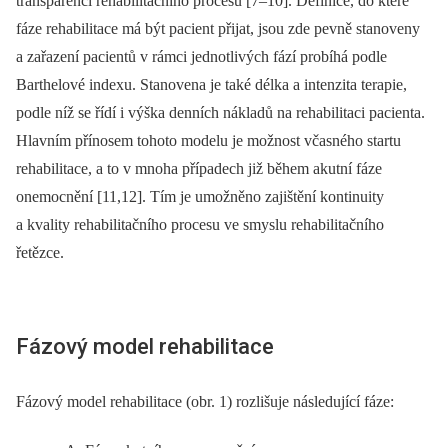
transparenci rehabilitačního procesu [7–10]. Definice, do které
fáze rehabilitace má být pacient přijat, jsou zde pevně stanoveny
a zařazení pacientů v rámci jednotlivých fází probíhá podle
Barthelové indexu. Stanovena je také délka a intenzita terapie,
podle níž se řídí i výška denních nákladů na rehabilitaci pacienta.
Hlavním přínosem tohoto modelu je možnost včasného startu
rehabilitace, a to v mnoha případech již během akutní fáze
onemocnění [11,12]. Tím je umožněno zajištění kontinuity
a kvality rehabilitačního procesu ve smyslu rehabilitačního
řetězce.
Fázový model rehabilitace
Fázový model rehabilitace (obr. 1) rozlišuje následující fáze: