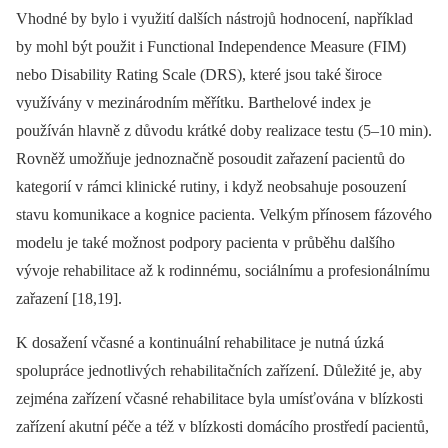
Vhodné by bylo i využití dalších nástrojů hodnocení, například
by mohl být použit i Functional Independence Measure (FIM)
nebo Disability Rating Scale (DRS), které jsou také široce
využívány v mezinárodním měřítku. Barthelové index je
používán hlavně z důvodu krátké doby realizace testu (5–10 min).
Rovněž umožňuje jednoznačně posoudit zařazení pacientů do
kategorií v rámci klinické rutiny, i když neobsahuje posouzení
stavu komunikace a kognice pacienta. Velkým přínosem fázového
modelu je také možnost podpory pacienta v průběhu dalšího
vývoje rehabilitace až k rodinnému, sociálnímu a profesionálnímu
zařazení [18,19].
K dosažení včasné a kontinuální rehabilitace je nutná úzká
spolupráce jednotlivých rehabilitačních zařízení. Důležité je, aby
zejména zařízení včasné rehabilitace byla umísťována v blízkosti
zařízení akutní péče a též v blízkosti domácího prostředí pacientů,