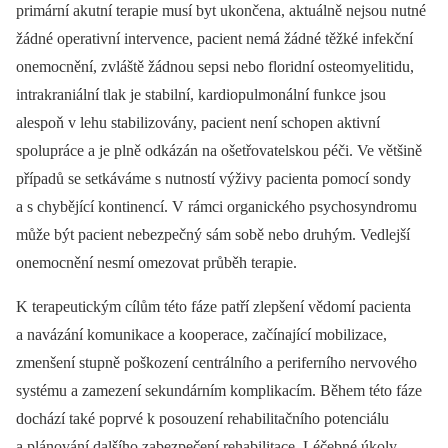
primární akutní terapie musí byt ukončena, aktuálně nejsou nutné
žádné operativní intervence, pacient nemá žádné těžké infekční
onemocnění, zvláště žádnou sepsi nebo floridní osteomyelitidu,
intrakraniální tlak je stabilní, kardiopulmonální funkce jsou
alespoň v lehu stabilizovány, pacient není schopen aktivní
spolupráce a je plně odkázán na ošetřovatelskou péči. Ve většině
případů se setkáváme s nutností výživy pacienta pomocí sondy
a s chybějící kontinencí. V rámci organického psychosyndromu
může být pacient nebezpečný sám sobě nebo druhým. Vedlejší
onemocnění nesmí omezovat průběh terapie.
K terapeutickým cílům této fáze patří zlepšení vědomí pacienta
a navázání komunikace a kooperace, začínající mobilizace,
zmenšení stupně poškození cen­trálního a periferního nervového
systému a zamezení sekundárním komplikacím. Během této fáze
dochází také poprvé k posouzení rehabilitačního potenciálu
a plánování dalšího zabezpečení rehabilitace. Léčebné úkoly