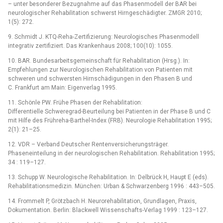
–⁠ unter besonderer Bezugnahme auf das Phasenmodell der BAR bei
neurologischer Rehabilitation schwerst Hirngeschädigter. ZMGR 2010;
1(5): 272.
9. Schmidt J. KTQ-Reha-Zertifizierung: Neurologisches Phasenmodell
integrativ zertifiziert. Das Krankenhaus 2008; 100(10): 1055.
10. BAR. Bundesarbeitsgemeinschaft für Rehabilitation (Hrsg.). In:
Empfehlungen zur Neurologischen Rehabilitation von Patienten mit
schweren und schwersten Hirnschädigungen in den Phasen B und
C. Frankfurt am Main: Eigenverlag 1995.
11. Schönle PW. Frühe Phasen der Rehabilitation:
Differentielle Schweregrad-Beurteilung bei Patienten in der Phase B und C
mit Hilfe des Frühreha-Barthel-Index (FRB). Neurologie Rehabilitation 1995;
2(1): 21–25.
12. VDR –⁠ Verband Deutscher Rentenversicherungsträger.
Phaseneinteilung in der neurologischen Rehabilitation. Rehabilitation 1995;
34 : 119–127.
13. Schupp W. Neurologische Rehabilitation. In: Delbrück H, Haupt E (eds).
Rehabilitationsmedizin. München: Urban & Schwarzenberg 1996 : 443–505.
14. Frommelt P, Grötzbach H. Neurorehabilitation, Grundlagen, Praxis,
Dokumentation. Berlin: Blackwell Wissenschafts-Verlag 1999 : 123–127.