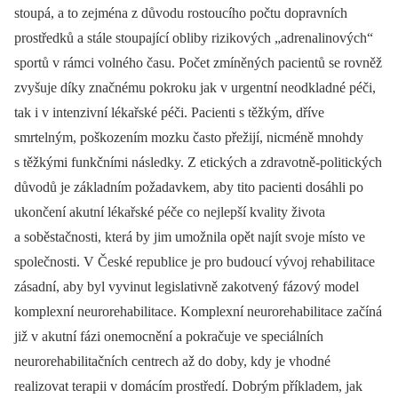
stoupá, a to zejména z důvodu rostoucího počtu dopravních
prostředků a stále stoupající obliby rizikových „adrenalinových“
sportů v rámci volného času. Počet zmíněných pacientů se rovněž
zvyšuje díky značnému pokroku jak v urgentní neodkladné péči,
tak i v intenzivní lékařské péči. Pacienti s těžkým, dříve
smrtelným, poškozením mozku často přežijí, nicméně mnohdy
s těžkými funkčními následky. Z etických a zdravotně-politických
důvodů je základním požadavkem, aby tito pacienti dosáhli po
ukončení akutní lékařské péče co nejlepší kvality života
a soběstačnosti, která by jim umožnila opět najít svoje místo ve
společnosti. V České republice je pro budoucí vývoj rehabilitace
zásadní, aby byl vyvinut legislativně zakotvený fázový model
komplexní neurorehabilitace. Komplexní neurorehabilitace začíná
již v akutní fázi onemocnění a pokračuje ve speciálních
neurorehabilitačních centrech až do doby, kdy je vhodné
realizovat terapii v domácím prostředí. Dobrým příkladem, jak