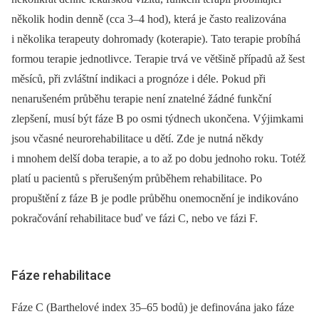
několik hodin denně (cca 3–4 hod), která je často realizována
i několika terapeuty dohromady (koterapie). Tato terapie probíhá
formou terapie jednotlivce. Terapie trvá ve většině případů až šest
měsíců, při zvláštní indikaci a prognóze i déle. Pokud při
nenarušeném průběhu terapie není znatelné žádné funkční
zlepšení, musí být fáze B po osmi týdnech ukončena. Výjimkami
jsou včasné neurorehabilitace u dětí. Zde je nutná někdy
i mnohem delší doba terapie, a to až po dobu jednoho roku. Totéž
platí u pacientů s přerušeným průběhem rehabilitace. Po
propuštění z fáze B je podle průběhu onemocnění je indikováno
pokračování rehabilitace buď ve fázi C, nebo ve fázi F.
Fáze rehabilitace
Fáze C (Barthelové index 35–65 bodů) je definována jako fáze