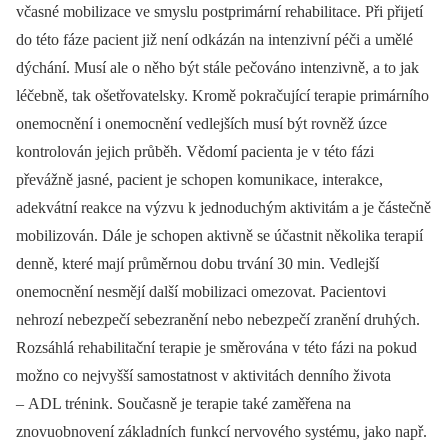
včasné mobilizace ve smyslu postprimární rehabilitace. Při přijetí
do této fáze pacient již není odkázán na intenzivní péči a umělé
dýchání. Musí ale o něho být stále pečováno intenzivně, a to jak
léčebně, tak ošetřovatelsky. Kromě pokračující terapie primárního
onemocnění i onemocnění vedlejších musí být rovněž úzce
kontrolován jejich průběh. Vědomí pacienta je v této fázi
převážně jasné, pacient je schopen komunikace, interakce,
adekvátní reakce na výzvu k jednoduchým aktivitám a je částečně
mobilizován. Dále je schopen aktivně se účastnit několika terapií
denně, které mají průměrnou dobu trvání 30 min. Vedlejší
onemocnění nesmějí další mobilizaci omezovat. Pacientovi
nehrozí nebezpečí sebezranění nebo nebezpečí zranění druhých.
Rozsáhlá rehabilitační terapie je směrována v této fázi na pokud
možno co nejvyšší samostatnost v aktivitách denního života
–⁠ ADL trénink. Současně je terapie také zaměřena na
znovuobnovení základních funkcí nervového systému, jako např.