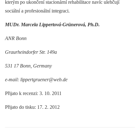
kterým po ukončení stacionární rehabilitace navíc ulehčují
sociální a profesionální integraci.
MUDr. Marcela Lippertová-Grünerová, Ph.D.
ANR Bonn
Graurheindorfer Str. 149a
531 17 Bonn, Germany
e-mail: lippertgruener@web.de
Přijato k recenzi: 3. 10. 2011
Přijato do tisku: 17. 2. 2012