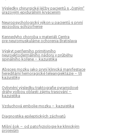
Výsledky chirurgické léčby pa­cientů s „čistým“
úrazovým epidurálním krvácením
Neuropsychologický výkon u pacientů s první
epizodou schizofrenie
Kennedyho choroba v materiáli Centra
pre neuromuskulárne ochorenia Bratislava
Výskyt periferního primitivního
neuroektodermálního nádoru v průběhu
spinálního kořene – kazuistika
Absces mozku jako první klinická manifestace
hereditární hemoragické teleangiektázie – tři
kazuistiky
Ovlivnění výsledku traktografie pyramidové
dráhy volbou oblasti zájmu trasování –
kazuistika
Vzduchová embolie mozku – kazuistika
Dia­gnostika epileptických záchvatů
Míšní šok – od patofyziologie ke klinickým
projevům