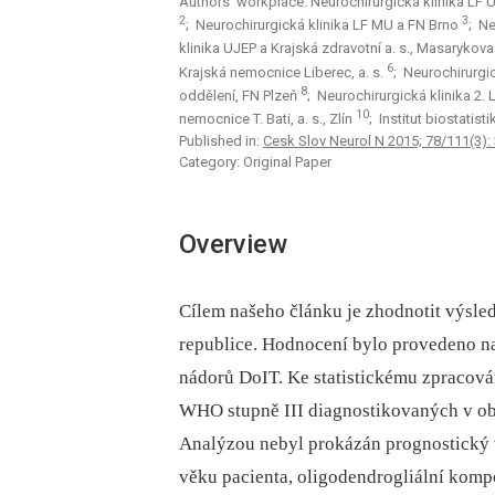
Authors‘ workplace: Neurochirurgická klinika LF
2
3
; Neurochirurgická klinika LF MU a FN Brno
; Ne
klinika UJEP a Krajská zdravotní a. s., Masarykov
6
Krajská nemocnice Liberec, a. s.
; Neurochirurgi
8
oddělení, FN Plzeň
; Neurochirurgická klinika 2.
10
nemocnice T. Bati, a. s., Zlín
; Institut biostatis
Published in:
Cesk Slov Neurol N 2015; 78/111(3):
Category: Original Paper
Overview
Cílem našeho článku je zhodnotit výsle
republice. Hodnocení bylo provedeno na 
nádorů DoIT. Ke statistickému zpracován
WHO stupně III dia­gnostikovaných v ob
Analýzou nebyl prokázán prognostický v
věku pa­cienta, oligodendrogliální komp