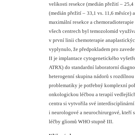
velikosti resekce (medián přežití –
25,4 
(medián přežití –
33,1 vs. 11,6 měsíce) 
maximální resekce a chemoradioterapie n
všech centrech byl temozolomid využív
v první linii chemoterapie anaplastickýc
vyplynulo, že předpokladem pro zavede
II je implantace cytogenetického vyše
ATRX) do standardní laboratorní dia­gn
heterogenní skupina nádorů s rozdílno
problematiky je potřebný komplexní poh
onkologickou léčbou a terapií vedlejší
centra si vytvořila své interdisciplinár
i neurologové a neurochirurgové, kteří s
léčby gliomů WHO stupně III.