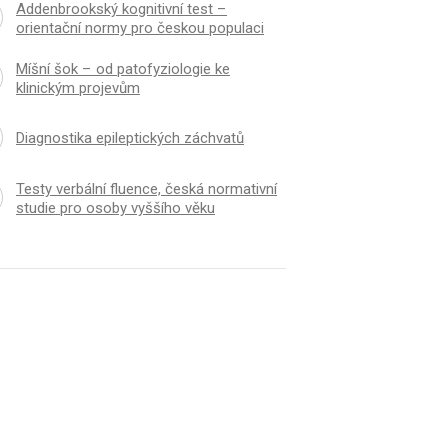
Addenbrookský kognitivní test –
orientační normy pro českou populaci
Míšní šok – od patofyziologie ke
klinickým projevům
Dia­gnostika epileptických záchvatů
Testy verbální fluence, česká normativní
studie pro osoby vyššího věku