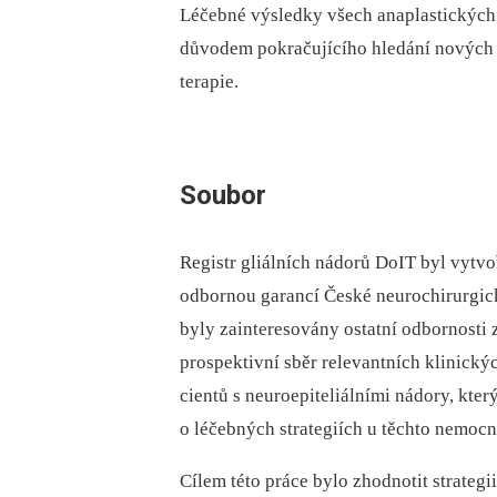
Léčebné výsledky všech anaplastických 
důvodem pokračujícího hledání nových l
terapie.
Soubor
Registr gliálních nádorů DoIT byl vytvo
odbornou garancí České neurochirurgick
byly zainteresovány ostatní odbornosti 
prospektivní sběr relevantních klinický
cientů s neuroepiteliálními nádory, kter
o léčebných strategiích u těchto nemoc
Cílem této práce bylo zhodnotit strategi