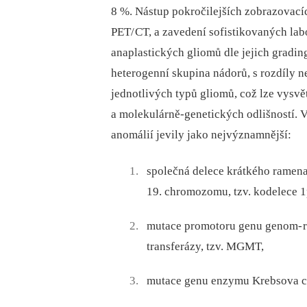
8 %. Nástup pokročilejších zobrazovací
PET/
CT, a zavedení sofistikovaných lab
anaplastických gliomů dle jejich gradin
heterogenní skupina nádorů, s rozdíly n
jednotlivých typů gliomů, což lze vysvě
a molekulárně‑genetických odlišností. 
anomálií jevily jako nejvýznamnější:
společná delece krátkého ramen
19. chromozomu, tzv. kodelece 1
mutace promotoru genu genom‑
transferázy, tzv. MGMT,
mutace genu enzymu Krebsova cy