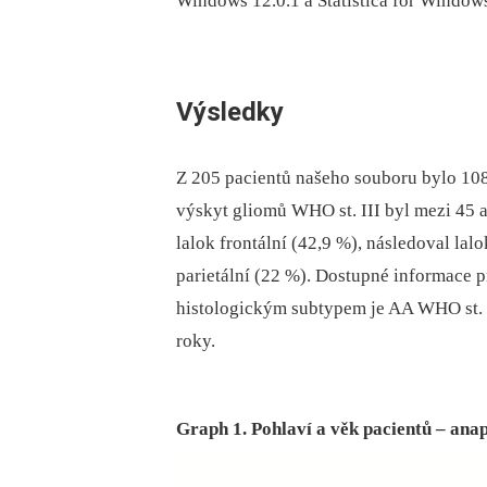
Windows 12.0.1 a Statistica for Window
Výsledky
Z 205 pa­cientů našeho souboru bylo 108
výskyt gliomů WHO st. III byl mezi 45 a
lalok frontální (42,9 %), následoval lalo
parietální (22 %). Dostupné informace p
histologickým subtypem je AA WHO st. I
roky.
Graph 1. Pohlaví a věk pacientů – ana