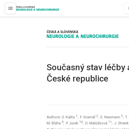
proLékaře.cz
proLékaře.cz
Současný stav léčby 
České republice
1
2
3
Authors: O. Kalita
; F. Kramář
; E. Neumann
; T
9
10
11
M. Bláha
; P. Jurek
; D. Malúšková
; J. Stren