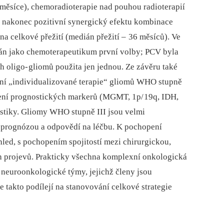
měsíce), chemoradioterapie nad pouhou radioterapií
a nakonec pozitivní synergický efektu kombinace
a celkové přežití (medián přežití –
36 měsíců). Ve
án jako chemoterapeutikum první volby; PCV byla
h oligo‑
gliomů použita jen jednou. Ze závěru také
ní „individualizované terapie“ gliomů WHO stupně
tření prognostických markerů (MGMT, 1p/
19q, IDH,
ostiky. Gliomy WHO stupně III jsou velmi
u prognózou a odpovědí na léčbu. K pochopení
led, s pochopením spojitostí mezi chirurgickou,
ch projevů. Prakticky všechna komplexní onkologická
ní neuroonkologické týmy, jejichž členy jsou
e takto podílejí na stanovování celkové strategie