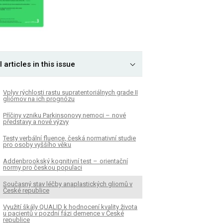
l articles in this issue
Vplyv rýchlosti rastu supratentoriálnych grade II
gliómov na ich prognózu
Příčiny vzniku Parkinsonovy nemoci – nové
představy a nové výzvy
Testy verbální fluence, česká normativní studie
pro osoby vyššího věku
Addenbrookský kognitivní test – orientační
normy pro českou populaci
Současný stav léčby anaplastických gliomů v
České republice
Využití škály QUALID k hodnocení kvality života
u pa­cientů v pozdní fázi demence v České
republice