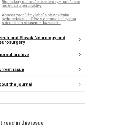
Biomarkery roztroušené sklerózy – současné
možnosti a perspektivy
Absces zadní jámy lební s obstrukčním
hydrocefalem u dítěte s dermoidální cystou
s dermálním sinusem – kazuistika
zech and Slovak Neurology and
eurosurgery
ournal archive
urrent issue
bout the journal
 read in this issue