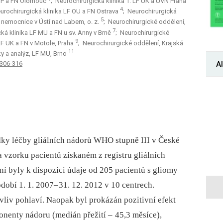
 UP a FN Olomouc
; Neurochirurgická klinika 1. LF UK a ÚVN Praha
4
urochirurgická klinika LF OU a FN Ostrava
; Neurochirurgická
5
a nemocnice v Ústí nad Labem, o. z.
; Neurochirurgické oddělení,
7
cká klinika LF MU a FN u sv. Anny v Brně
; Neurochirurgické
9
 LF UK a FN v Motole, Praha
; Neurochirurgické oddělení, Krajská
11
tiky a analýz, LF MU, Brno
Al
 306-316
dky léčby gliálních nádorů WHO stupně III v České
vzorku pa­cientů získaném z registru gliálních
í byly k dispozici údaje od 205 pa­cientů s gliomy
dobí 1. 1. 2007–
31. 12. 2012 v 10 centrech.
liv pohlaví. Naopak byl prokázán pozitivní efekt
onenty nádoru (medián přežití –
45,3 měsíce),