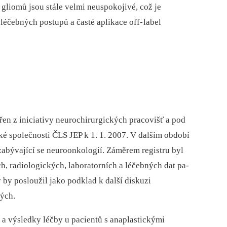
gliomů jsou stále velmi neuspokojivé, což je
éčebných postupů a časté aplikace off‑
label
řen z iniciativy neurochirurgických pracovišť a pod
é společnosti ČLS JEP k 1. 1. 2007. V dalším období
zabývající se neuroonkologií. Záměrem registru byl
ch, radiologických, laboratorních a léčebných dat pa­
ý by posloužil jako podklad k další diskuzi
ných.
i a výsledky léčby u pa­cientů s anaplastickými