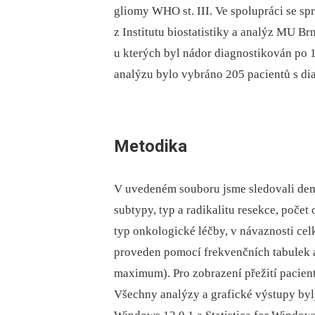
gliomy WHO st. III. Ve spolupráci se spr
z Institutu bio­statistiky a analýz MU B
u kterých byl nádor dia­gnostikován po 1
analýzu bylo vybráno 205 pa­cientů s d
Metodika
V uvedeném souboru jsme sledovali dem
subtypy, typ a radikalitu resekce, počet
typ onkologické léčby, v návaznosti cel
proveden pomocí frekvenčních tabulek a
maximum). Pro zobrazení přežití pa­cie
Všechny analýzy a grafické výstupy byl