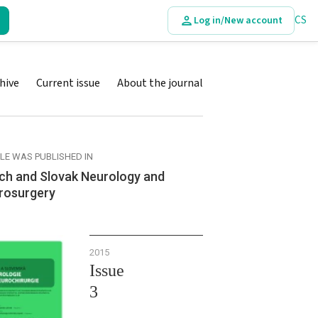
CS
Log in/New account
hive
Current issue
About the journal
CLE WAS PUBLISHED IN
ch and Slovak Neurology and
rosurgery
2015
Issue
3