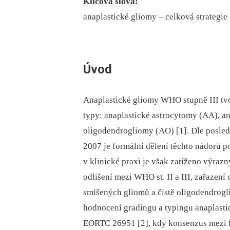
Klíčová slova:
anaplastické gliomy –⁠ celková strategie 
Úvod
Anaplastické gliomy WHO stupně III tv
typy: anaplastické astrocytomy (AA), a
oligodendrogliomy (AO) [1]. Dle posled
2007 je formální dělení těchto nádorů p
v klinické praxi je však zatíženo výraz
odlišení mezi WHO st. II a III, zařazení
smíšených gliomů a čistě oligodendrogl
hodnocení gradingu a typingu anaplastic
EORTC 26951 [2], kdy konsenzus mezi 