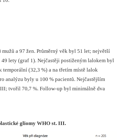
s 10.
 mužů a 97 žen. Průměrný věk byl 51 let; největší
 49 lety (graf 1). Nejčastěji postiženým lalokem byl
k temporální (32,3 %) a na třetím místě lalok
ro analýzu byly u 100 % pa­cientů. Nejčastějším
II; tvořil 70,7 %. Follow‑up byl minimálně dva
plastické gliomy WHO st. III.