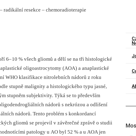
–⁠ radikální resekce –⁠ chemoradioterapie
C
N
J
oří 6–
10 % všech gliomů a dělí se na tři histologické
naplastické oligoastrocytomy (AOA) a anaplastické
C
ní WHO klasifikace nitrolebních nádorů z roku
A
odle stupně malignity a histologického typu jasné,
ným stupněm subjektivity. Týká se to především
 oligodendrogliálních nádorů s nekrózou a odlišení
iálních nádorů. Tento problém s konkordancí
kých gliomů se projevil v závěrečné zprávě o studii
Most
hodnotícími patology u AO byl 52 % a u AOA jen