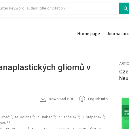
Home page
Journal arc
ARTI
anaplastických gliomů v
Cze
Neu
Download PDF
English info
4
5
6
7
8
. Hrbáč
; M. Bolcha
; R. Brabec
; R. Jančálek
; D. Štěpánek
;
11
ková
1