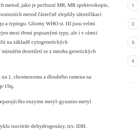
ch metod, jako je perfuzní MR, MR spektroskopie,
oratorních metod částečně zlepšily identifikaci
gu a typingu. Gliomy WHO st. III jsou velmi
ejen mezi třemi popsanými typy, ale i v rámci
tlit na základě cytogenetických
V minulém desetiletí se z mnoha genetických
a na 1. chromozomu a dlouhého ramena na
p/
19q,
reparujícího enzymu metyl‑
gyuanin‑metyl
klu isocitrát‑
dehydrogenázy, tzv. IDH.