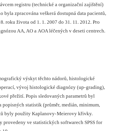
ávcem registru (technické a organizační zajištění)
rno byla zpracována veškerá dostupná data pa­cientů,
8. roku života od 1. 1. 2007 do 31. 11. 2012. Pro
ia­gnózou AA, AO a AOA léčených v deseti centrech.
ografický výskyt těchto nádorů, histologické
 operací, vývoj histologické dia­gnózy (up‑
grading),
kové přežití. Popis sledovaných parametrů byl
 popisných statistik (průměr, medián, minimum,
ntů byly použity Kaplanovy‑
Meierovy křivky.
y provedeny ve statistických softwarech SPSS for