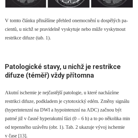
V tomto článku přinášíme přehled onemocnění u dospělých pa­
cientů, u nichž se pravidelně vyskytuje nebo může vyskytnout
restrikce difuze (tab. 1).
Patologické stavy, u nichž je restrikce
difuze (téměř) vždy přítomna
Akutní ischemie je nejčastější patologie, u které nacházíme
restrikci difuze, podkladem je cytotoxický edém. Změny signálu
(hyperintenzní na DWI a hypointenzní na ADC) začnou být
patrné již v časné hyperakutní fázi (0 –⁠ 6 h) a to po několika min
od tepen­ného uzávěru (obr. 1). Tab. 2 ukazuje vývoj ischemie
v čase [13].