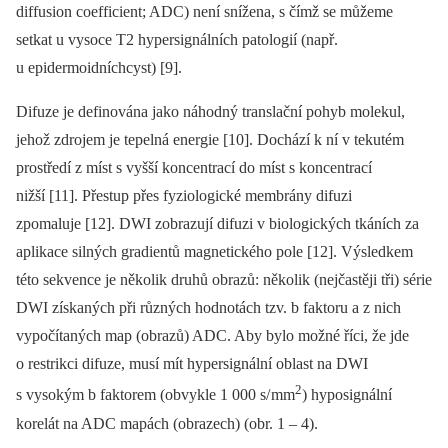
dif­fusion coef­ficient; ADC) není snížena, s čímž se můžeme
setkat u vysoce T2 hypersignálních patologií (např.
u epidermoidníchcyst) [9].
Difuze je definována jako náhodný translační pohyb molekul,
jehož zdrojem je tepelná energie [10]. Dochází k ní v tekutém
prostředí z míst s vyšší koncentrací do míst s koncentrací
nižší [11]. Přestup přes fyziologické membrány difuzi
zpomaluje [12]. DWI zobrazují difuzi v bio­logických tkáních za
aplikace silných gradientů magnetického pole [12]. Výsledkem
této sekvence je několik druhů obrazů: několik (nejčastěji tři) série
DWI získaných při různých hodnotách tzv. b faktoru a z nich
vypočítaných map (obrazů) ADC. Aby bylo možné říci, že jde
o restrikci difuze, musí mít hypersignální oblast na DWI
2
s vysokým b faktorem (obvykle 1 000 s/ m­m
) hyposignální
korelát na ADC mapách (obrazech) (obr. 1 –⁠ 4).