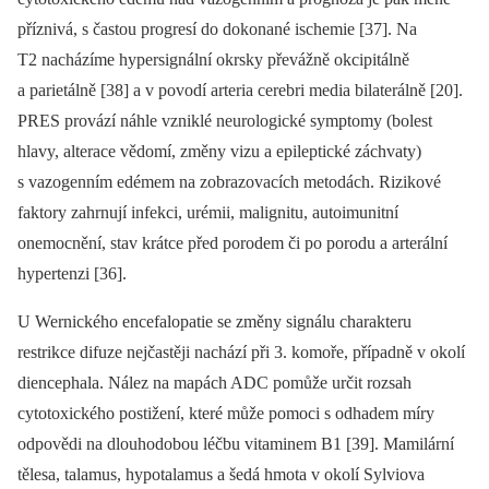
příznivá, s častou progresí do dokonané ischemie [37]. Na
T2 nacházíme hypersignální okrsky převážně okcipitálně
a parietálně [38] a v povodí arteria cerebri media bilaterálně [20].
PRES provází náhle vzniklé neurologické symp­tomy (bolest
hlavy, alterace vědomí, změny vizu a epileptické záchvaty)
s vazogen­ním edémem na zobrazovacích metodách. Rizikové
faktory zahrnují infekci, urémii, malignitu, autoimunitní
onemocnění, stav krátce před porodem či po porodu a arterální
hypertenzi [36].
U Wernického encefalopatie se změny signálu charakteru
restrikce difuze nejčastěji nachází při 3. komoře, případně v okolí
diencephala. Nález na mapách ADC pomůže určit rozsah
cytotoxického postižení, které může pomoci s odhadem míry
odpovědi na dlouhodobou léčbu vitaminem B1 [39]. Mamilární
tělesa, talamus, hypotalamus a šedá hmota v okolí Sylviova