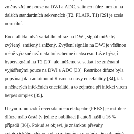
změny zřejmé pouze na DWI a ADC, zatímco nález mozku na
dalších standardních sekvencích (T2, FLAIR, T1) [29] je zcela
normální.
Encefalitida mívá variabilní obraz na DWI, signál může být
zvýšený, smíšený i snížený. Zvýšení signálu na DWI je většinou
méně výrazné než u akutní ischemie či abscesu. Léze bývají
hypersignální na T2 [20], ale můžeme se setkat i se změnami
vyjádřenými pouze na DWI a ADC [33]. Restrikce difuze byla
popsána jak u autoimun­ní Rasmus­senovy encefalitidy [34], tak
u ně­kte­rých infekčních encefalitid, a to zejména při infekci virem
herpes simplex [35].
U syndromu zadní reverzibilní encefalopatie (PRES) je restrikce
difuze málo častá (v jedné z publikací ji autoři našli u 16 %
případů [36]). Pokud se objeví, je známkou převahy
cytotoxického edému nad vazogen­ním a prognóza je pak méně