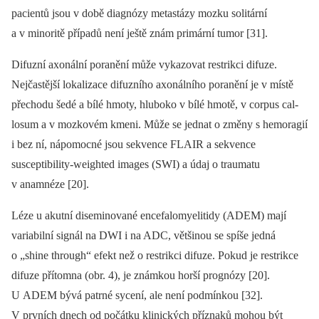
pa­cientů jsou v době dia­gnózy metastázy mozku solitární
a v minoritě případů není ještě znám primární tumor [31].
Difuzní axonální poranění může vykazovat restrikci difuze.
Nejčastější lokalizace difuzního axonálního poranění je v místě
přechodu šedé a bílé hmoty, hluboko v bílé hmotě, v corpus cal­
losum a v mozkovém kmeni. Může se jednat o změny s hemoragií
i bez ní, nápomocné jsou sekvence FLAIR a sekvence
susceptibility-weighted images (SWI) a údaj o traumatu
v anamnéze [20].
Léze u akutní diseminované encefalomyelitidy (ADEM) mají
variabilní signál na DWI i na ADC, většinou se spíše jedná
o „shine through“ efekt než o restrikci difuze. Pokud je restrikce
difuze přítomna (obr. 4), je známkou horší prognózy [20].
U ADEM bývá patrné sycení, ale není podmínkou [32].
V prvních dnech od počátku klinických příznaků mohou být