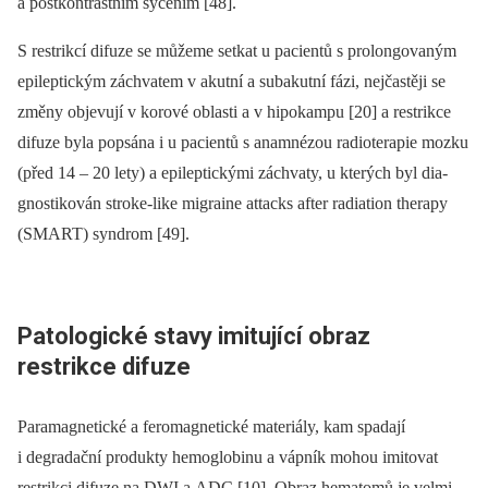
a postkontrastním sycením [48].
S restrikcí difuze se můžeme setkat u pa­cientů s prolongovaným
epileptickým záchvatem v akutní a subakutní fázi, nejčastěji se
změny objevují v korové oblasti a v hipokampu [20] a restrikce
difuze byla popsána i u pa­cientů s anamnézou radioterapie mozku
(před 14 –⁠ 20 lety) a epileptickými záchvaty, u kterých byl dia­
gnostikován stroke-like migraine attacks after radiation ther­apy
(SMART) syndrom [49].
Patologické stavy imitující obraz
restrikce difuze
Paramagnetické a feromagnetické materiály, kam spadají
i degradační produkty hemoglobinu a vápník mohou imitovat
restrikci difuze na DWI a ADC [10]. Obraz hematomů je velmi