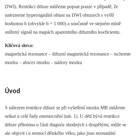
DWI). Restrikci difuze můžeme popsat pouze v případě, že
nalezneme hypersignální oblast na DWI obrazech s vyšší
hodnotou b (obvykle b = 1 000) a současně ve stejném místě
snížený signál na mapách aparentního difuzního koeficientu.
Klíčová slova:
magnetická rezonance –⁠ difuzní magnetická rezonance –⁠ ischemie
mozku –⁠ absces mozku –⁠ nádory mozku
Úvod
S nálezem restrikce difuze se při vyšetření mozku MR můžeme
setkat u celé řady onemocnění (tab. 1). U dětí bývá restrikce
difuze přítomna u části dia­gnóz shodných s dospělými, může se
ale objevit i u nemocí dětského věku, jako jsou neonatální