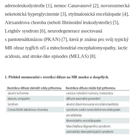
adrenoleukodystrofie [1], nemoc Canavanové [2], novorozenecká
neketotická hyperglycinemie [3], etylmalonická encefalopatie [4],
Alexandrova choroba (neboli fibrinoidní leukodystrofie) [5],
Leighův syndrom [6], neurodegenerace asociovaná
s pantotenátkinázou (PKAN) [7], která je známa pro svůj typický
MR obraz tygřích očí a mitochondrial encephalomyopathy, lactic
acidosis, and stroke-like episodes (MELAS) [8].
1. Přehled onemocnění s restrikcí difuze na MR mozku u dospělých.