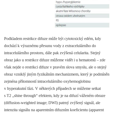
Podkladem restrikce difuze může být cytotoxický edém, kdy
dochází k výraznému přesunu vody z extracelulárního do
intracelulárního prostoru, dále pak zvýšená celularita. Stejný
obraz jako u restrikce difuze můžeme vidět i u hematomů –⁠ zde
však nejde o restrikci difuze v pravém slova smyslu, ale o stejný
obraz vzniklý jiným fyzikálním mechanizmem, který je podmíněn
zejména přítomností intracelulárního oxyhemoglobinu
v hyperakutní fázi. V ně­kte­rých případech se můžeme setkat
s T2 „shine through“ efektem, kdy je na difuzí váženém obraze
(dif­fusion-weighted image; DWI) patrný zvýšený signál, ale
intenzita signálu na aparentním difuzním koeficientu (apparent