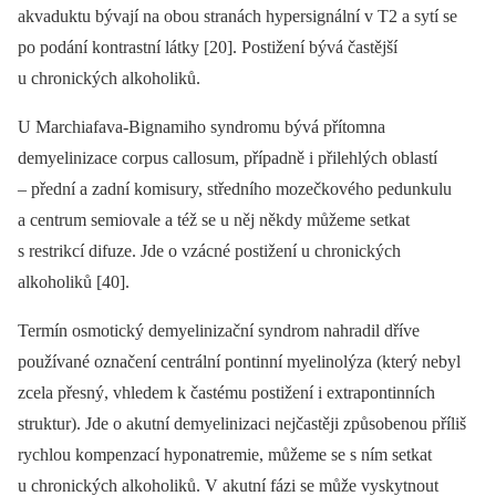
akvaduktu bývají na obou stranách hypersignální v T2 a sytí se
po podání kontrastní látky [20]. Postižení bývá častější
u chronických alkoholiků.
U Marchiafava-Bignamiho syndromu bývá přítomna
demyelinizace corpus cal­losum, případně i přilehlých oblastí
–⁠ přední a zadní komisury, středního mozečkového pedunkulu
a centrum semiovale a též se u něj někdy můžeme setkat
s restrikcí difuze. Jde o vzácné postižení u chronických
alkoholiků [40].
Termín osmotický demyelinizační syndrom nahradil dříve
používané označení centrální pontin­ní myelinolýza (který nebyl
zcela přesný, vhledem k častému postižení i extrapontin­ních
struktur). Jde o akutní demyelinizaci nejčastěji způsobenou příliš
rychlou kompenzací hyponatremie, můžeme se s ním setkat
u chronických alkoholiků. V akutní fázi se může vyskytnout