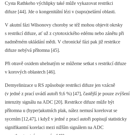
Cysta Rathkeho výchlipky také může vykazovat restrikci
difuze [44]. Jde o kongenitální lézi v (supra)selární oblasti.
V akutní fázi Wilsonovy choroby se též mohou objevit okrsky
s restrikcí difuze, ať už z cytotoxického edému nebo zánětu při
nadměrném ukládání mědi. V chronické fázi pak již restrikce
difuze nebývá přítomna [45].
Při otravě oxidem uhelnatým se můžeme setkat s restrikcí difuze
v korových oblastech [46].
Demyelinizace u RS způsobuje restrikci difuze jen vzácně
(v jedné z prací uvádí autoři 9,6 %) [47], častější je pouze zvýšení
intenzity signálu na ADC [20]. Restrikce difuze může být
přítomna u (hyper)akutních plak, nález nemusí korelovat se
sycením [12,47], i když v jedné z prací autoři popisují statisticky
signifikantní korelaci mezi nižším signálem na ADC