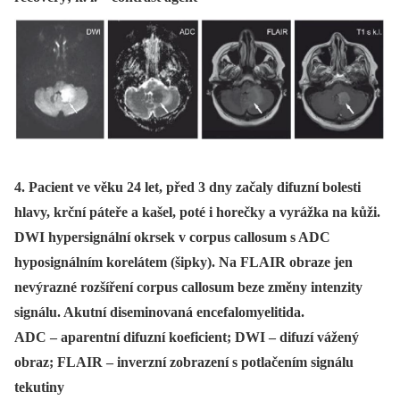
4. Pacient ve věku 24 let, před 3 dny začaly difuzní bolesti
hlavy, krční páteře a kašel, poté i horečky a vyrážka na kůži.
DWI hypersignální okrsek v corpus callosum s ADC
hyposignálním korelátem (šipky). Na FLAIR obraze jen
nevýrazné rozšíření corpus callosum beze změny intenzity
signálu. Akutní diseminovaná encefalomyelitida.
ADC – aparentní difuzní koeficient; DWI – difuzí vážený
obraz; FLAIR – inverzní zobrazení s potlačením signálu
tekutiny