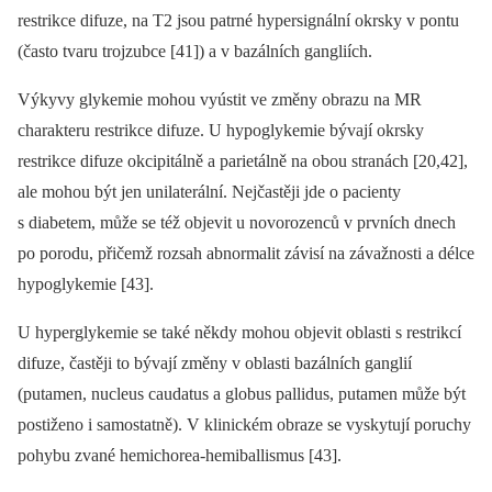
restrikce difuze, na T2 jsou patrné hypersignální okrsky v pontu
(často tvaru trojzubce [41]) a v bazálních gangliích.
Výkyvy glykemie mohou vyústit ve změny obrazu na MR
charakteru restrikce difuze. U hypoglykemie bývají okrsky
restrikce difuze okcipitálně a parietálně na obou stranách [20,42],
ale mohou být jen unilaterální. Nejčastěji jde o pa­cienty
s diabetem, může se též objevit u novorozenců v prvních dnech
po porodu, přičemž rozsah abnormalit závisí na závažnosti a délce
hypoglykemie [43].
U hyperglykemie se také někdy mohou objevit oblasti s restrikcí
difuze, častěji to bývají změny v oblasti bazálních ganglií
(putamen, nucleus caudatus a globus pal­lidus, putamen může být
postiženo i samostatně). V klinickém obraze se vyskytují poruchy
pohybu zvané hemichorea-hemibal­lismus [43].