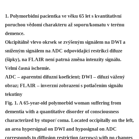
1. Polymorbidní pacientka ve věku 65 let s kvantitativní
poruchou vědomí charakteru až soporu/komatu v terénu
demence.
Okcipitálně vlevo okrsek se zvýšeným signálem na DWI a
sníženým signálem na ADC odpovídající restrikci difuze
(šipky), na FLAIR není patrná změna intenzity signálu.
Velmi časná ischemie.
ADC – aparentní difuzní koeficient; DWI – difuzí vážený
obraz; FLAIR – inverzní zobrazení s potlačením signálu
tekutiny
Fig. 1. A 65-year-old polymorbid woman suffering from
dementia with a quantitative disorder of consciousness
characterized by stupor/ coma. Located occipitally on the left,
an area hypersignal on DWI and hyposignal on ADC
corresponds to diffusion restriction (arrows) with no changes