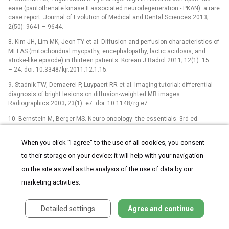
ease (pantothenate kinase II as­sociated neurodegeneration -⁠ PKAN): a rare
case report. Journal of Evolution of Medical and Dental Sciences 2013;
2(50): 9641 –⁠ 9644.
8. Kim JH, Lim MK, Jeon TY et al. Dif­fusion and perfusion characteristics of
MELAS (mitochondrial myopathy, encephalopathy, lactic acidosis, and
stroke-like episode) in thirteen patients. Korean J Radiol 2011; 12(1): 15
–⁠ 24. doi: 10.3348/ kjr.2011.12.1.15.
9. Stadnik TW, Demaerel P, Luypaert RR et al. Imag­­ing tutorial: dif­ferential
dia­gnosis of bright lesions on dif­fusion-weighted MR images.
Radiographics 2003; 23(1): e7. doi: 10.1148/ rg.e7.
10. Bernstein M, Berger MS. Neuro-oncology: the es­sentials. 3rd ed.
Stuttgart: Thieme Medical Publishers 2014.
When you click "I agree" to the use of all cookies, you consent
11. Žižka J, Tintěra J, Mechl M et al. Protokoly MR zobrazování, pokročilé
techniky. Praha: Galén 2015.
to their storage on your device; it will help with your navigation
12. Seidl Z, Vaněčková M. Dia­gnostická radiologie. Neuroradiologie. Praha:
on the site as well as the analysis of the use of data by our
Grada 2014.
marketing activities.
13. Al­len LM, Has­so AN, Handwerker J et al. Sequence-specific MR imag­­ing
findings that are useful in dat­­ing ischemic stroke. Radiographics 2012;
Detailed settings
Agree and continue
32(5): 1285 –⁠ 1297. doi: 10.1148/ rg.325115760.
14. Thomal­la G, Simonsen CZ, Boutitie F et al. MRI-guided thrombolysis for