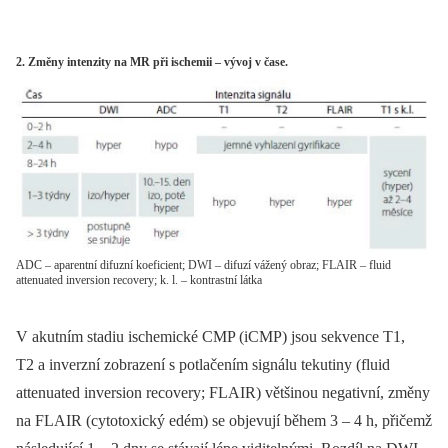
2. Změny intenzity na MR při ischemii – vývoj v čase.
ADC – aparentní difuzní koeficient; DWI – difuzí vážený obraz; FLAIR – fluid
attenuated inversion recovery; k. l. – kontrastní látka
V akutním stadiu ischemické CMP (iCMP) jsou sekvence T1,
T2 a inverzní zobrazení s potlačením signálu tekutiny (fluid
attenuated inversion recovery; FLAIR) většinou negativní, změny
na FLAIR (cytotoxický edém) se objevují během 3 –⁠ 4 h, přičemž