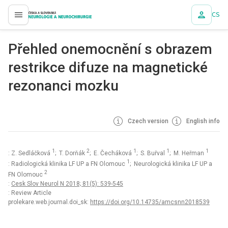
CS
proLékaře.cz
Přehled onemocnění s obrazem
restrikce difuze na magnetické
rezonanci mozku
Czech version
English info
1
2
1
1
1
: Z. Sedláčková
; T. Dorňák
; E. Čecháková
; S. Buřval
; M. Heřman
1
: Radiologická klinika LF UP a FN Olomouc
; Neurologická klinika LF UP a
2
FN Olomouc
:
Cesk Slov Neurol N 2018; 81(5): 539-545
: Review Article
prolekare.web.journal.doi_sk:
https://doi.org/10.14735/amcsnn2018539