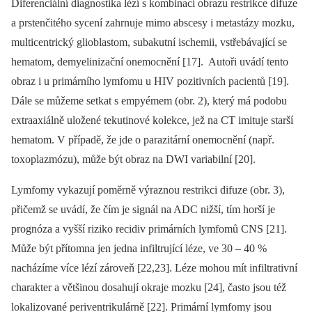
Diferenciální dia­gnostika lézí s kombinací obrazu restrikce difuze
a prstenčitého sycení zahrnuje mimo abscesy i metastázy mozku,
multicentrický glioblastom, subakutní ischemii, vstřebávající se
hematom, demyelinizační onemocnění [17]. Autoři uvádí tento
obraz i u primárního lymfomu u HIV pozitivních pa­cientů [19].
Dále se můžeme setkat s empyémem (obr. 2), který má podobu
extra­axiálně uložené tekutinové kolekce, jež na CT imituje starší
hematom. V případě, že jde o parazitární onemocnění (např.
toxoplazmózu), může být obraz na DWI variabilní [20].
Lymfomy vykazují poměrně výraznou restrikci difuze (obr. 3),
přičemž se uvádí, že čím je signál na ADC nižší, tím horší je
prognóza a vyšší riziko recidiv primárních lymfomů CNS [21].
Může být přítomna jen jedna infiltrující léze, ve 30 –⁠ 40 %
nacházíme více lézí zároveň [22,23]. Léze mohou mít infiltrativní
charakter a většinou dosahují okraje mozku [24], často jsou též
lokalizované peri­ventrikulárně [22]. Primární lymfomy jsou