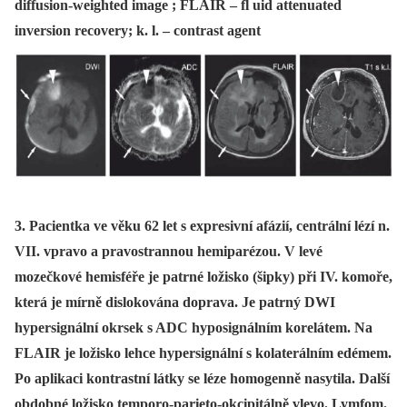
diffusion-weighted image ; FLAIR – fl uid attenuated
inversion recovery; k. l. – contrast agent
3. Pacientka ve věku 62 let s expresivní afázií, centrální lézí n.
VII. vpravo a pravostrannou hemiparézou. V levé
mozečkové hemisféře je patrné ložisko (šipky) při IV. komoře,
která je mírně dislokována doprava. Je patrný DWI
hypersignální okrsek s ADC hyposignálním korelátem. Na
FLAIR je ložisko lehce hypersignální s kolaterálním edémem.
Po aplikaci kontrastní látky se léze homogenně nasytila. Další
obdobné ložisko temporo-parieto-okcipitálně vlevo. Lymfom.