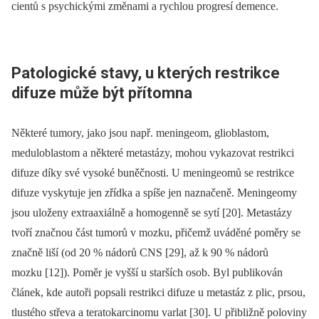
cientů s psychickými změnami a rychlou progresí demence.
Patologické stavy, u kterých restrikce
difuze může být přítomna
Ně­kte­ré tumory, jako jsou např. meningeom, glioblastom,
meduloblastom a ně­kte­ré metastázy, mohou vykazovat restrikci
difuze díky své vysoké buněčnosti. U meningeomů se restrikce
difuze vyskytuje jen zřídka a spíše jen naznačeně. Meningeomy
jsou uloženy extraaxiálně a homogen­ně se sytí [20]. Metastázy
tvoří značnou část tumorů v mozku, přičemž uváděné poměry se
značně liší (od 20 % nádorů CNS [29], až k 90 % nádorů
mozku [12]). Poměr je vyšší u starších osob. Byl publikován
článek, kde autoři popsali restrikci difuze u metastáz z plic, prsou,
tlustého střeva a teratokarcinomu varlat [30]. U přibližně poloviny