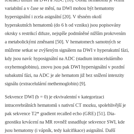
variabilní a v čase se mění, na DWI mohou být hematomy
hypersignální i zcela asignální [20]. V těsném okolí
hyperakutních hematomů (do 6 h od vzniku) jsou popisovány
okrsky s restrikcí difuze, nejspíše podmíněné nižším prokrvením
a metabolickými změnami [50]. V hematomech samotných se
můžeme setkat se zvýšeným signálem na DWI v hyperakutní fázi,
kdy jsou navíc hyposignální na ADC (stadium intracelulárního
oxyhemoglobinu), znovu jsou pak DWI hypersignální v pozdní
subakutní fázi, na ADC je ale hematom již bez snížení intenzity
signálu (extracelulární methemoglobin) [9].
Sekvence DWI (b = 0) je ekvivalentní v kategorizaci
intracerebrálních hematomů s nativní CT mozku, spolehlivější je
pak sekvence T2* gradient recal­led echo (GRE) [51]. Dia­
gnostiku krvácení na MR rovněž usnadňuje sekvence SWI, kde
jsou hematomy (i vápník, tedy kalcifikace) asignální. Další