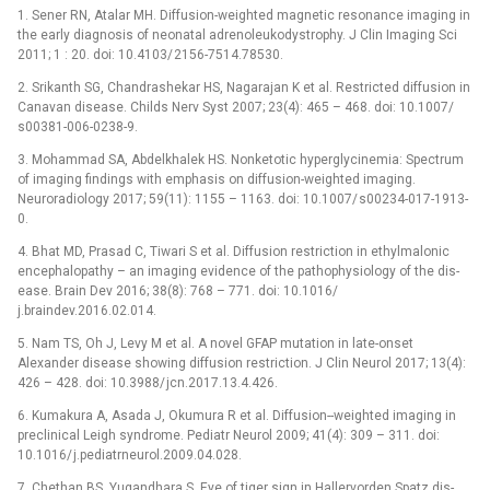
1. Sener RN, Atalar MH. Dif­fusion-weighted magnetic resonance imag­­ing in
the early dia­gnosis of neonatal adrenoleukodystrophy. J Clin Imag­­ing Sci
2011; 1 : 20. doi: 10.4103/ 2156-7514.78530.
2. Srikanth SG, Chandrashekar HS, Nagarajan K et al. Restricted dif­fusion in
Canavan dis­ease. Childs Nerv Syst 2007; 23(4): 465 –⁠ 468. doi: 10.1007/
s00381-006-0238-9.
3. Moham­mad SA, Abdelkhalek HS. Nonketotic hyperglycinemia: Spectrum
of imag­­ing findings with emphasis on dif­fusion-weighted imaging.
Neuroradiology 2017; 59(11): 1155 –⁠ 1163. doi: 10.1007/ s00234-017-1913-
0.
4. Bhat MD, Prasad C, Tiwari S et al. Dif­fusion restriction in ethylmalonic
encephalopathy –⁠ an imag­­ing evidence of the pathophysiology of the dis­
ease. Brain Dev 2016; 38(8): 768 –⁠ 771. doi: 10.1016/
j.braindev.2016.02.014.
5. Nam TS, Oh J, Levy M et al. A novel GFAP mutation in late-onset
Alexander dis­ease show­­ing dif­fusion restriction. J Clin Neurol 2017; 13(4):
426 –⁠ 428. doi: 10.3988/ jcn.2017.13.4.426.
6. Kumakura A, Asada J, Okumura R et al. Dif­fusion--weighted imag­­ing in
preclinical Leigh syndrome. Pediatr Neurol 2009; 41(4): 309 –⁠ 311. doi:
10.1016/ j.pediatrneurol.2009.04.028.
7. Chethan BS, Yugandhara S. Eye of tiger sign in Hal­lervorden Spatz dis­