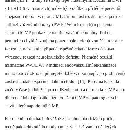
následující 1 –⁠ 2 dny se stávají lépe viditelnými. Rozdíl na DWI
a FLAIR (tzv. mismatch) může být vodítkem při léčbě pa­cientů
s nejasnou dobou vzniku iCMP. Přítomnost rozdílu mezi perfuzí
a difuzí váženými obrazy (PWI/ DWI mis­match) u pa­cienta
s akutní iCMP poukazuje na přetrvávání penumbry. Pokud
penumbra chybí či zaujímá pouze malou okrajovou část rozsáhlé
ischemie, nelze ani v případě úspěšné rekanalizace očekávat
výraznou regresi neurologického deficitu. Nicméně použití
mismatche PWI/ DWI v indikaci endovaskulární rekanalizace
mimo časové okno či při nejisté době vzniku (např. po probuzení)
zůstává nadále experimentální metodou [14]. Popsaná kaskáda
změn v čase je důležitá pro odlišení akutní a chronické CMP a pro
diferenciální dia­gnostiku, tzn. odlišení CMP od patologických
stavů, které napodobují CMP.
K ischemiím dochází převážně z tromboembolických příčin,
méně pak z důvodů hemodynamických. Užíváním ně­kte­rých