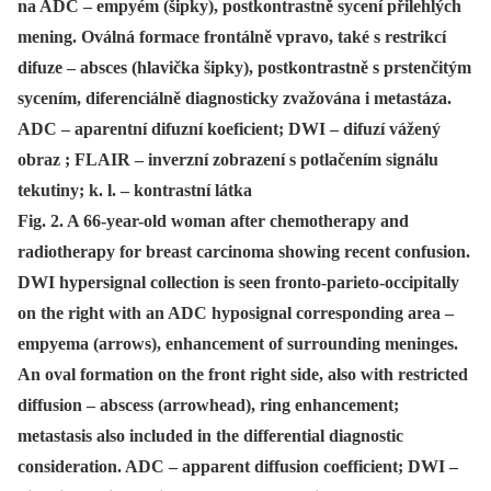
na ADC – empyém (šipky), postkontrastně sycení přilehlých
mening. Oválná formace frontálně vpravo, také s restrikcí
difuze – absces (hlavička šipky), postkontrastně s prstenčitým
sycením, diferenciálně diagnosticky zvažována i metastáza.
ADC – aparentní difuzní koeficient; DWI – difuzí vážený
obraz ; FLAIR – inverzní zobrazení s potlačením signálu
tekutiny; k. l. – kontrastní látka
Fig. 2. A 66-year-old woman after chemotherapy and
radiotherapy for breast carcinoma showing recent confusion.
DWI hypersignal collection is seen fronto-parieto-occipitally
on the right with an ADC hyposignal corresponding area –
empyema (arrows), enhancement of surrounding meninges.
An oval formation on the front right side, also with restricted
diffusion – abscess (arrowhead), ring enhancement;
metastasis also included in the differential diagnostic
consideration. ADC – apparent diffusion coefficient; DWI –