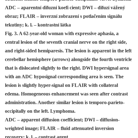
ADC – aparentní difuzní koefi cient; DWI – difuzí vážený
obraz; FLAIR – inverzní zobrazení s potlačením signálu
tekutiny; k. l. – kontrastní látka
Fig. 3. A 62-year-old woman with expressive aphasia, a
central lesion of the seventh cranial nerve on the right side,
and right-sided hemiparesis. The lesion is apparent in the left
cerebellar hemisphere (arrows) alongside the fourth ventricle
that is dislocated slightly to the right. DWI hypersignal area
with an ADC hyposignal corresponding area is seen. The
lesion is slightly hyper-signal on FLAIR with collateral
edema. Homogeneous enhancement was seen after contrast
administration. Another similar lesion is temporo-parieto-
occipitally on the left. Lymphoma.
ADC – apparent diffusion coefficient; DWI – diffusion-
weighted image; FLAIR – fluid attenuated inversion
recovery; k. l. – contrast agent