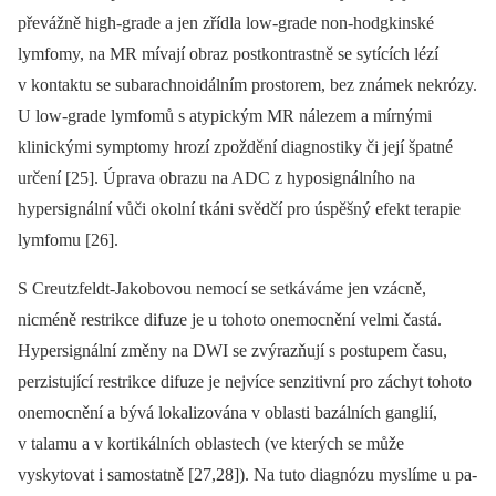
převážně high-grade a jen zřídla low-grade non-hodgkinské
lymfomy, na MR mívají obraz postkontrastně se sytících lézí
v kontaktu se subarachnoidálním prostorem, bez známek nekrózy.
U low-grade lymfomů s atypickým MR nálezem a mírnými
klinickými symp­tomy hrozí zpoždění dia­gnostiky či její špatné
určení [25]. Úprava obrazu na ADC z hyposignálního na
hypersignální vůči okolní tkáni svědčí pro úspěšný efekt terapie
lymfomu [26].
S Creutzfeldt-Jakobovou nemocí se setkáváme jen vzácně,
nicméně restrikce difuze je u tohoto onemocnění velmi častá.
Hypersignální změny na DWI se zvýrazňují s postupem času,
perzistující restrikce difuze je nejvíce senzitivní pro záchyt tohoto
onemocnění a bývá lokalizována v oblasti bazálních ganglií,
v talamu a v kortikálních oblastech (ve kterých se může
vyskytovat i samostatně [27,28]). Na tuto dia­gnózu myslíme u pa­