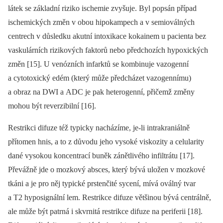
látek se základní riziko ischemie zvyšuje. Byl popsán případ
ischemických změn v obou hipokampech a v semioválných
centrech v důsledku akutní intoxikace kokainem u pa­cienta bez
vaskulárních rizikových faktorů nebo předchozích hypoxických
změn [15]. U venózních infarktů se kombinuje vazogen­ní
a cytotoxický edém (který může předcházet vazogen­nímu)
a obraz na DWI a ADC je pak heterogen­ní, přičemž změny
mohou být reverzibilní [16].
Restrikci difuze též typicky nacházíme, je-li intrakraniálně
přítomen hnis, a to z důvodu jeho vysoké viskozity a celularity
dané vysokou koncentrací buněk zánětlivého infiltrátu [17].
Převážně jde o mozkový absces, který bývá uložen v mozkové
tkáni a je pro něj typické prstenčité sycení, mívá oválný tvar
a T2 hyposignální lem. Restrikce difuze většinou bývá centrálně,
ale může být patrná i skvrnitá restrikce difuze na periferii [18].