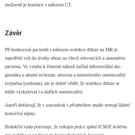
možností je korelace s nálezem CT.
Závěr
Při hodnocení pa­cientů s nálezem restrikce difuze na MR je
zapotřebí vzít do úvahy obraz na všech sekvencích a anamnézu
pa­cienta. Ve vztahu k četnosti nálezů začíná diferenciální dia­
gnostika u akutní ischemie, abscesu a tumorózního onemocnění
(zejména lymfomu), ale je dobré vědět, že restrikce difuze se
může vyskytovat i u dalších onemocnění.
Autoři deklarují, že v souvislosti s předmětem studie nemají žádné
komerční zájmy.
Redakční rada potvrzuje, že rukopis práce splnil ICMJE kritéria