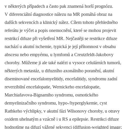
v některých případech a často pak znamená horší prognózu.
V diferenciální diagnostice nálezu na MR pomáhá obraz na
dalších sekvencích a klinický nález. Cílem tohoto přehledného
referátu je výčet a popis onemocnění, které se mohou projevit
restrikcí difuze při vyšetření MR. Nejčastěji se restrikce difuze
nachází u akutní ischemie, typická je její přítomnost v obsahu
abscesu nebo empyému, u lymfomů a Creutzfeldt-Jakobovy
choroby. Můžeme ji ale také nalézt u vysoce celulárních tumorů,
ně­kte­rých metastáz, u difuzního axonálního poranění, akutní
diseminované encefalomyelitidy, encefalitidy, syndromu zadní
reverzibilní encefalopatie, Wernickeho encefalopatie,
Marchiafavova-Bignamiho syndromu, osmotického
demyelinizačního syndromu, hypo-/ hyperglykemie, cyst
Rathkeho výchlipky, v akutní fázi Wilsonovy choroby, u otravy
oxidem uhelnatým a vzácně i u RS a epilepsie. Restrikci difuze
hodnotíme na difuzí vážené sekvenci (diffusion-weighted image;