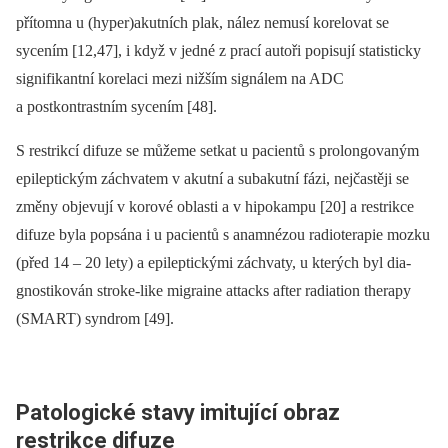
přítomna u (hyper)akutních plak, nález nemusí korelovat se
sycením [12,47], i když v jedné z prací autoři popisují statisticky
signifikantní korelaci mezi nižším signálem na ADC
a postkontrastním sycením [48].
S restrikcí difuze se můžeme setkat u pa­cientů s prolongovaným
epileptickým záchvatem v akutní a subakutní fázi, nejčastěji se
změny objevují v korové oblasti a v hipokampu [20] a restrikce
difuze byla popsána i u pa­cientů s anamnézou radioterapie mozku
(před 14 –⁠ 20 lety) a epileptickými záchvaty, u kterých byl dia­
gnostikován stroke-like migraine attacks after radiation ther­apy
(SMART) syndrom [49].
Patologické stavy imitující obraz
restrikce difuze