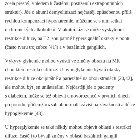
zcela přesný, vhledem k častému postižení i extrapontin­ních
struktur). Jde o akutní demyelinizaci nejčastěji způsobenou příliš
rychlou kompenzací hyponatremie, můžeme se s ním setkat
u chronických alkoholiků. V akutní fázi se může vyskytnout
restrikce difuze, na T2 jsou patrné hypersignální okrsky v pontu
(často tvaru trojzubce [41]) a v bazálních gangliích.
Výkyvy glykemie mohou vyústit ve změny obrazu na MR
charakteru restrikce difuze. U hypoglykemie bývají okrsky
restrikce difuze okcipitálně a parietálně na obou stranách [20,42],
ale mohou být jen unilaterální. Nejčastěji jde o pa­cienty
s diabetem, může se též objevit u novorozenců v prvních dnech
po porodu, přičemž rozsah abnormalit závisí na závažnosti a délce
hypoglykemie [43].
U hyperglykemie se také někdy mohou objevit oblasti s restrikcí
difuze, častěji to bývají změny v oblasti bazálních ganglií