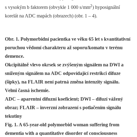
2
s vysokým b faktorem (obvykle 1 000 s/ m­m
) hyposignální
korelát na ADC mapách (obrazech) (obr. 1 –⁠ 4).
Obr. 1. Polymorbidní pacientka ve věku 65 let s kvantitativní
poruchou vědomí charakteru až soporu/komatu v terénu
demence.
Okcipitálně vlevo okrsek se zvýšeným signálem na DWI a
sníženým signálem na ADC odpovídající restrikci difuze
(šipky), na FLAIR není patrná změna intenzity signálu.
Velmi časná ischemie.
ADC – aparentní difuzní koeficient; DWI – difuzí vážený
obraz; FLAIR – inverzní zobrazení s potlačením signálu
tekutiny
Fig. 1. A 65-year-old polymorbid woman suffering from
dementia with a quantitative disorder of consciousness