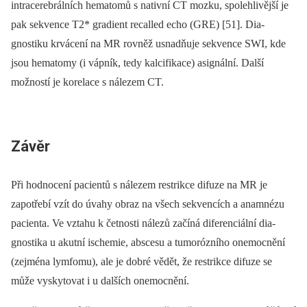
intracerebrálních hematomů s nativní CT mozku, spolehlivější je
pak sekvence T2* gradient recal­led echo (GRE) [51]. Dia­
gnostiku krvácení na MR rovněž usnadňuje sekvence SWI, kde
jsou hematomy (i vápník, tedy kalcifikace) asignální. Další
možností je korelace s nálezem CT.
Závěr
Při hodnocení pa­cientů s nálezem restrikce difuze na MR je
zapotřebí vzít do úvahy obraz na všech sekvencích a anamnézu
pa­cienta. Ve vztahu k četnosti nálezů začíná diferenciální dia­
gnostika u akutní ischemie, abscesu a tumorózního onemocnění
(zejména lymfomu), ale je dobré vědět, že restrikce difuze se
může vyskytovat i u dalších onemocnění.