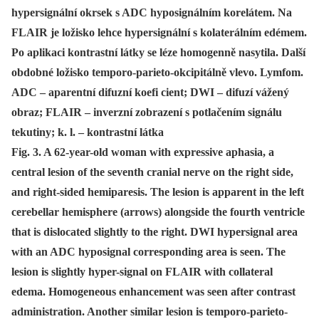
hypersignální okrsek s ADC hyposignálním korelátem. Na
FLAIR je ložisko lehce hypersignální s kolaterálním edémem.
Po aplikaci kontrastní látky se léze homogenně nasytila. Další
obdobné ložisko temporo-parieto-okcipitálně vlevo. Lymfom.
ADC – aparentní difuzní koefi cient; DWI – difuzí vážený
obraz; FLAIR – inverzní zobrazení s potlačením signálu
tekutiny; k. l. – kontrastní látka
Fig. 3. A 62-year-old woman with expressive aphasia, a
central lesion of the seventh cranial nerve on the right side,
and right-sided hemiparesis. The lesion is apparent in the left
cerebellar hemisphere (arrows) alongside the fourth ventricle
that is dislocated slightly to the right. DWI hypersignal area
with an ADC hyposignal corresponding area is seen. The
lesion is slightly hyper-signal on FLAIR with collateral
edema. Homogeneous enhancement was seen after contrast
administration. Another similar lesion is temporo-parieto-