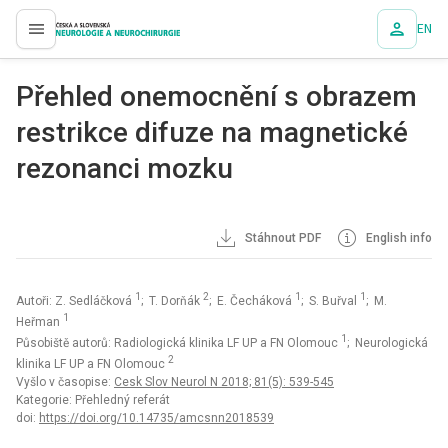
EN
proLékaře.cz
Přehled onemocnění s obrazem
restrikce difuze na magnetické
rezonanci mozku
Stáhnout PDF
English info
1
2
1
1
Autoři: Z. Sedláčková
; T. Dorňák
; E. Čecháková
; S. Buřval
; M.
1
Heřman
1
Působiště autorů: Radiologická klinika LF UP a FN Olomouc
; Neurologická
2
klinika LF UP a FN Olomouc
Vyšlo v časopise:
Cesk Slov Neurol N 2018; 81(5): 539-545
Kategorie: Přehledný referát
doi:
https://doi.org/10.14735/amcsnn2018539