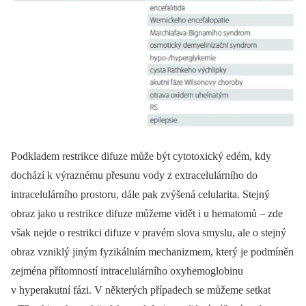
Podkladem restrikce difuze může být cytotoxický edém, kdy
dochází k výraznému přesunu vody z extracelulárního do
intracelulárního prostoru, dále pak zvýšená celularita. Stejný
obraz jako u restrikce difuze můžeme vidět i u hematomů –⁠ zde
však nejde o restrikci difuze v pravém slova smyslu, ale o stejný
obraz vzniklý jiným fyzikálním mechanizmem, který je podmíněn
zejména přítomností intracelulárního oxyhemoglobinu
v hyperakutní fázi. V ně­kte­rých případech se můžeme setkat