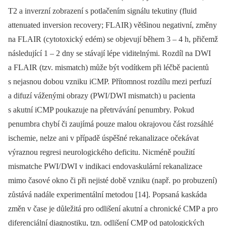
T2 a inverzní zobrazení s potlačením signálu tekutiny (fluid
attenuated inversion recovery; FLAIR) většinou negativní, změny
na FLAIR (cytotoxický edém) se objevují během 3 –⁠ 4 h, přičemž
následující 1 –⁠ 2 dny se stávají lépe viditelnými. Rozdíl na DWI
a FLAIR (tzv. mismatch) může být vodítkem při léčbě pa­cientů
s nejasnou dobou vzniku iCMP. Přítomnost rozdílu mezi perfuzí
a difuzí váženými obrazy (PWI/ DWI mis­match) u pa­cienta
s akutní iCMP poukazuje na přetrvávání penumbry. Pokud
penumbra chybí či zaujímá pouze malou okrajovou část rozsáhlé
ischemie, nelze ani v případě úspěšné rekanalizace očekávat
výraznou regresi neurologického deficitu. Nicméně použití
mismatche PWI/ DWI v indikaci endovaskulární rekanalizace
mimo časové okno či při nejisté době vzniku (např. po probuzení)
zůstává nadále experimentální metodou [14]. Popsaná kaskáda
změn v čase je důležitá pro odlišení akutní a chronické CMP a pro
diferenciální dia­gnostiku, tzn. odlišení CMP od patologických