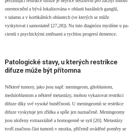
perzistující restrikce difuze je nejvíce senzitivní pro záchyt tohoto
onemocnění a bývá lokalizována v oblasti bazálních ganglií,
v talamu a v kortikálních oblastech (ve kterých se může
vyskytovat i samostatně [27,28]). Na tuto dia­gnózu myslíme u pa­
cientů s psychickými změnami a rychlou progresí demence.
Patologické stavy, u kterých restrikce
difuze může být přítomna
Ně­kte­ré tumory, jako jsou např. meningeom, glioblastom,
meduloblastom a ně­kte­ré metastázy, mohou vykazovat restrikci
difuze díky své vysoké buněčnosti. U meningeomů se restrikce
difuze vyskytuje jen zřídka a spíše jen naznačeně. Meningeomy
jsou uloženy extraaxiálně a homogen­ně se sytí [20]. Metastázy
tvoří značnou část tumorů v mozku, přičemž uváděné poměry se