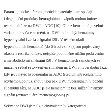
Paramagnetické a feromagnetické materiály, kam spadají
i degradační produkty hemoglobinu a vápník mohou imitovat
restrikci difuze na DWI a ADC [10]. Obraz hematomů je velmi
variabilní a v čase se mění, na DWI mohou být hematomy
hypersignální i zcela asignální [20]. V těsném okolí
hyperakutních hematomů (do 6 h od vzniku) jsou popisovány
okrsky s restrikcí difuze, nejspíše podmíněné nižším prokrvením
a metabolickými změnami [50]. V hematomech samotných se
můžeme setkat se zvýšeným signálem na DWI v hyperakutní fázi,
kdy jsou navíc hyposignální na ADC (stadium intracelulárního
oxyhemoglobinu), znovu jsou pak DWI hypersignální v pozdní
subakutní fázi, na ADC je ale hematom již bez snížení intenzity
signálu (extracelulární methemoglobin) [9].
Sekvence DWI (b = 0) je ekvivalentní v kategorizaci