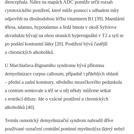
diencephala. Nález na mapách ADC pomůže určit rozsah
cytotoxického postižení, které může pomoci s odhadem míry
odpovědi na dlouhodobou léčbu vitaminem B1 [39]. Mamilární
tělesa, talamus, hypotalamus a šedá hmota v okolí Sylviova
akvaduktu bývají na obou stranách hypersignální v T2 a sytí se
po podání kontrastní látky [20]. Postižení bývá častější
u chronických alkoholiků.
U Marchiafava-Bignamiho syndromu bývá přítomna
demyelinizace corpus cal­losum, případně i přilehlých oblastí
–⁠ přední a zadní komisury, středního mozečkového pedunkulu
a centrum semiovale a též se u něj někdy můžeme setkat
s restrikcí difuze. Jde o vzácné postižení u chronických
alkoholiků [40].
Termín osmotický demyelinizační syndrom nahradil dříve
používané označení centrální pontin­ní myelinolýza (který nebyl