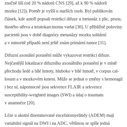
značně liší (od 20 % nádorů CNS [29], až k 90 % nádorů
mozku [12]). Poměr je vyšší u starších osob. Byl publikován
článek, kde autoři popsali restrikci difuze u metastáz z plic, prsou,
tlustého střeva a teratokarcinomu varlat [30]. U přibližně poloviny
pa­cientů jsou v době dia­gnózy metastázy mozku solitární
a v minoritě případů není ještě znám primární tumor [31].
Difuzní axonální poranění může vykazovat restrikci difuze.
Nejčastější lokalizace difuzního axonálního poranění je v místě
přechodu šedé a bílé hmoty, hluboko v bílé hmotě, v corpus cal­
losum a v mozkovém kmeni. Může se jednat o změny s hemoragií
i bez ní, nápomocné jsou sekvence FLAIR a sekvence
susceptibility-weighted images (SWI) a údaj o traumatu
v anamnéze [20].
Léze u akutní diseminované encefalomyelitidy (ADEM) mají
variabilní signál na DWI i na ADC, většinou se spíše jedná