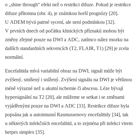
o „shine through“ efekt než o restrikci difuze. Pokud je restrikce
difuze přítomna (obr. 4), je známkou horší prognózy [20].
U ADEM bývá patrné sycení, ale není podmínkou [32].
V prvních dnech od počátku klinických příznaků mohou být
změny zřejmé pouze na DWI a ADC, zatímco nález mozku na
dalších standardních sekvencích (T2, FLAIR, T1) [29] je zcela
normální.
Encefalitida mívá variabilní obraz na DWI, signál může být
zvýšený, smíšený i snížený. Zvýšení signálu na DWI je většinou
méně výrazné než u akutní ischemie či abscesu. Léze bývají
hypersignální na T2 [20], ale můžeme se setkat i se změnami
vyjádřenými pouze na DWI a ADC [33]. Restrikce difuze byla
popsána jak u autoimun­ní Rasmus­senovy encefalitidy [34], tak
u ně­kte­rých infekčních encefalitid, a to zejména při infekci virem
herpes simplex [35].