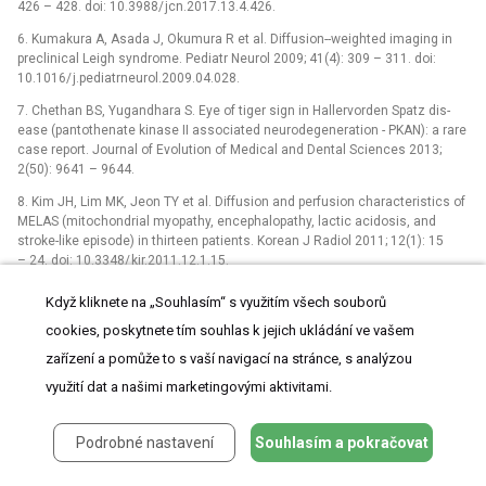
426 –⁠ 428. doi: 10.3988/ jcn.2017.13.4.426.
6. Kumakura A, Asada J, Okumura R et al. Dif­fusion--weighted imag­­ing in
preclinical Leigh syndrome. Pediatr Neurol 2009; 41(4): 309 –⁠ 311. doi:
10.1016/ j.pediatrneurol.2009.04.028.
7. Chethan BS, Yugandhara S. Eye of tiger sign in Hal­lervorden Spatz dis­
ease (pantothenate kinase II as­sociated neurodegeneration -⁠ PKAN): a rare
case report. Journal of Evolution of Medical and Dental Sciences 2013;
2(50): 9641 –⁠ 9644.
8. Kim JH, Lim MK, Jeon TY et al. Dif­fusion and perfusion characteristics of
MELAS (mitochondrial myopathy, encephalopathy, lactic acidosis, and
stroke-like episode) in thirteen patients. Korean J Radiol 2011; 12(1): 15
–⁠ 24. doi: 10.3348/ kjr.2011.12.1.15.
9. Stadnik TW, Demaerel P, Luypaert RR et al. Imag­­ing tutorial: dif­ferential
Když kliknete na „Souhlasím“ s využitím všech souborů
dia­gnosis of bright lesions on dif­fusion-weighted MR images.
cookies, poskytnete tím souhlas k jejich ukládání ve vašem
Radiographics 2003; 23(1): e7. doi: 10.1148/ rg.e7.
zařízení a pomůže to s vaší navigací na stránce, s analýzou
10. Bernstein M, Berger MS. Neuro-oncology: the es­sentials. 3rd ed.
Stuttgart: Thieme Medical Publishers 2014.
využití dat a našimi marketingovými aktivitami.
11. Žižka J, Tintěra J, Mechl M et al. Protokoly MR zobrazování, pokročilé
techniky. Praha: Galén 2015.
Podrobné nastavení
Souhlasím a pokračovat
12. Seidl Z, Vaněčková M. Dia­gnostická radiologie. Neuroradiologie. Praha: