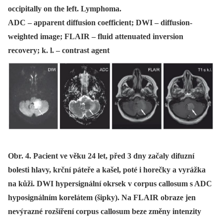
occipitally on the left. Lymphoma.
ADC – apparent diffusion coefficient; DWI – diffusion-
weighted image; FLAIR – fluid attenuated inversion
recovery; k. l. – contrast agent
Obr. 4. Pacient ve věku 24 let, před 3 dny začaly difuzní
bolesti hlavy, krční páteře a kašel, poté i horečky a vyrážka
na kůži. DWI hypersignální okrsek v corpus callosum s ADC
hyposignálním korelátem (šipky). Na FLAIR obraze jen
nevýrazné rozšíření corpus callosum beze změny intenzity