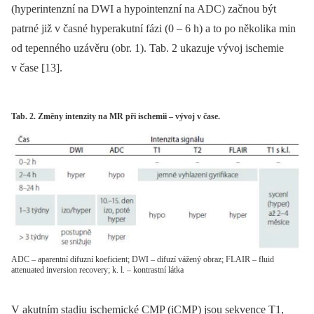
(hyperintenzní na DWI a hypointenzní na ADC) začnou být
patrné již v časné hyperakutní fázi (0 –⁠ 6 h) a to po několika min
od tepen­ného uzávěru (obr. 1). Tab. 2 ukazuje vývoj ischemie
v čase [13].
Tab. 2. Změny intenzity na MR při ischemii – vývoj v čase.
ADC – aparentní difuzní koeficient; DWI – difuzí vážený obraz; FLAIR – fluid
attenuated inversion recovery; k. l. – kontrastní látka
V akutním stadiu ischemické CMP (iCMP) jsou sekvence T1,