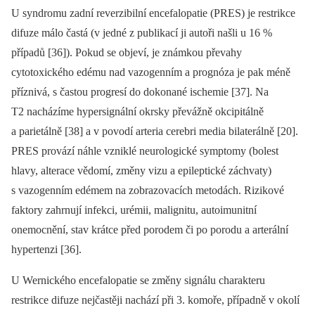
U syndromu zadní reverzibilní encefalopatie (PRES) je restrikce
difuze málo častá (v jedné z publikací ji autoři našli u 16 %
případů [36]). Pokud se objeví, je známkou převahy
cytotoxického edému nad vazogen­ním a prognóza je pak méně
příznivá, s častou progresí do dokonané ischemie [37]. Na
T2 nacházíme hypersignální okrsky převážně okcipitálně
a parietálně [38] a v povodí arteria cerebri media bilaterálně [20].
PRES provází náhle vzniklé neurologické symp­tomy (bolest
hlavy, alterace vědomí, změny vizu a epileptické záchvaty)
s vazogen­ním edémem na zobrazovacích metodách. Rizikové
faktory zahrnují infekci, urémii, malignitu, autoimunitní
onemocnění, stav krátce před porodem či po porodu a arterální
hypertenzi [36].
U Wernického encefalopatie se změny signálu charakteru
restrikce difuze nejčastěji nachází při 3. komoře, případně v okolí