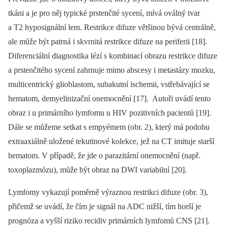
tkáni a je pro něj typické prstenčité sycení, mívá oválný tvar
a T2 hyposignální lem. Restrikce difuze většinou bývá centrálně,
ale může být patrná i skvrnitá restrikce difuze na periferii [18].
Diferenciální dia­gnostika lézí s kombinací obrazu restrikce difuze
a prstenčitého sycení zahrnuje mimo abscesy i metastázy mozku,
multicentrický glioblastom, subakutní ischemii, vstřebávající se
hematom, demyelinizační onemocnění [17]. Autoři uvádí tento
obraz i u primárního lymfomu u HIV pozitivních pa­cientů [19].
Dále se můžeme setkat s empyémem (obr. 2), který má podobu
extra­axiálně uložené tekutinové kolekce, jež na CT imituje starší
hematom. V případě, že jde o parazitární onemocnění (např.
toxoplazmózu), může být obraz na DWI variabilní [20].
Lymfomy vykazují poměrně výraznou restrikci difuze (obr. 3),
přičemž se uvádí, že čím je signál na ADC nižší, tím horší je
prognóza a vyšší riziko recidiv primárních lymfomů CNS [21].