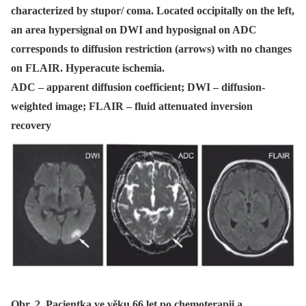
characterized by stupor/ coma. Located occipitally on the left,
an area hypersignal on DWI and hyposignal on ADC
corresponds to diffusion restriction (arrows) with no changes
on FLAIR. Hyperacute ischemia.
ADC – apparent diffusion coefficient; DWI – diffusion-
weighted image; FLAIR – fluid attenuated inversion
recovery
Obr. 2. Pacientka ve věku 66 let po chemoterapii a