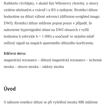
Rathkeho výchlipky, v akutní fázi Wilsonovy choroby, u otravy
oxidem uhelnatým a vzácně i u RS a epilepsie. Restrikci difuze
hodnotíme na difuzí vážené sekvenci (diffusion-weighted image;
DWI). Restrikci difuze můžeme popsat pouze v případě, že
nalezneme hypersignální oblast na DWI obrazech s vyšší
hodnotou b (obvykle b = 1 000) a současně ve stejném místě
snížený signál na mapách aparentního difuzního koeficientu.
Klíčová slova:
magnetická rezonance –⁠ difuzní magnetická rezonance –⁠ ischemie
mozku –⁠ absces mozku –⁠ nádory mozku
Úvod
S nálezem restrikce difuze se při vyšetření mozku MR můžeme