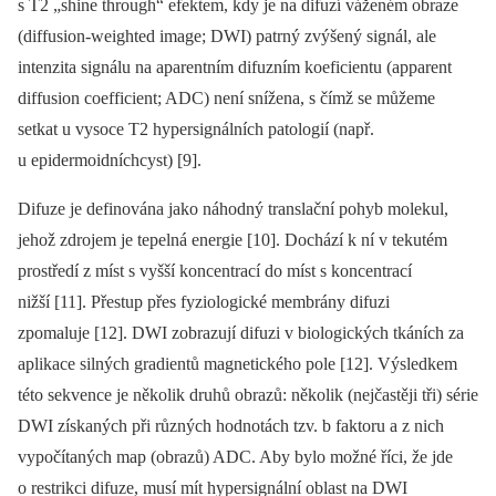
s T2 „shine through“ efektem, kdy je na difuzí váženém obraze
(dif­fusion-weighted image; DWI) patrný zvýšený signál, ale
intenzita signálu na aparentním difuzním koeficientu (apparent
dif­fusion coef­ficient; ADC) není snížena, s čímž se můžeme
setkat u vysoce T2 hypersignálních patologií (např.
u epidermoidníchcyst) [9].
Difuze je definována jako náhodný translační pohyb molekul,
jehož zdrojem je tepelná energie [10]. Dochází k ní v tekutém
prostředí z míst s vyšší koncentrací do míst s koncentrací
nižší [11]. Přestup přes fyziologické membrány difuzi
zpomaluje [12]. DWI zobrazují difuzi v bio­logických tkáních za
aplikace silných gradientů magnetického pole [12]. Výsledkem
této sekvence je několik druhů obrazů: několik (nejčastěji tři) série
DWI získaných při různých hodnotách tzv. b faktoru a z nich
vypočítaných map (obrazů) ADC. Aby bylo možné říci, že jde
o restrikci difuze, musí mít hypersignální oblast na DWI