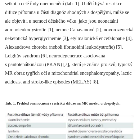
setkat u celé řady onemocnění (tab. 1). U dětí bývá restrikce
difuze přítomna u části dia­gnóz shodných s dospělými, může se
ale objevit i u nemocí dětského věku, jako jsou neonatální
adrenoleukodystrofie [1], nemoc Canavanové [2], novorozenecká
neketotická hyperglycinemie [3], etylmalonická encefalopatie [4],
Alexandrova choroba (neboli fibrinoidní leukodystrofie) [5],
Leighův syndrom [6], neurodegenerace asociovaná
s pantotenátkinázou (PKAN) [7], která je známa pro svůj typický
MR obraz tygřích očí a mitochondrial encephalomyopathy, lactic
acidosis, and stroke-like episodes (MELAS) [8].
Tab. 1. Přehled onemocnění s restrikcí difuze na MR mozku u dospělých.