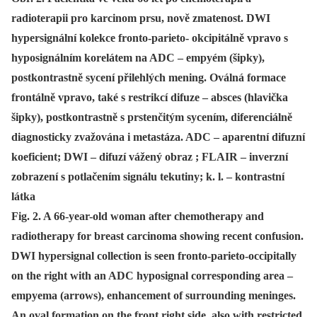
radioterapii pro karcinom prsu, nově zmatenost. DWI
hypersignální kolekce fronto-parieto- okcipitálně vpravo s
hyposignálním korelátem na ADC – empyém (šipky),
postkontrastně sycení přilehlých mening. Oválná formace
frontálně vpravo, také s restrikcí difuze – absces (hlavička
šipky), postkontrastně s prstenčitým sycením, diferenciálně
diagnosticky zvažována i metastáza. ADC – aparentní difuzní
koeficient; DWI – difuzí vážený obraz ; FLAIR – inverzní
zobrazení s potlačením signálu tekutiny; k. l. – kontrastní
látka
Fig. 2. A 66-year-old woman after chemotherapy and
radiotherapy for breast carcinoma showing recent confusion.
DWI hypersignal collection is seen fronto-parieto-occipitally
on the right with an ADC hyposignal corresponding area –
empyema (arrows), enhancement of surrounding meninges.
An oval formation on the front right side, also with restricted