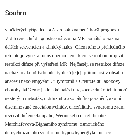
Souhrn
v některých případech a často pak znamená horší prognózu.
V diferenciální diagnostice nálezu na MR pomáhá obraz na
dalších sekvencích a klinický nález. Cílem tohoto přehledného
referátu je výčet a popis onemocnění, které se mohou projevit
restrikcí difuze při vyšetření MR. Nejčastěji se restrikce difuze
nachází u akutní ischemie, typická je její přítomnost v obsahu
abscesu nebo empyému, u lymfomů a Creutzfeldt-Jakobovy
choroby. Můžeme ji ale také nalézt u vysoce celulárních tumorů,
ně­kte­rých metastáz, u difuzního axonálního poranění, akutní
diseminované encefalomyelitidy, encefalitidy, syndromu zadní
reverzibilní encefalopatie, Wernickeho encefalopatie,
Marchiafavova-Bignamiho syndromu, osmotického
demyelinizačního syndromu, hypo-/ hyperglykemie, cyst