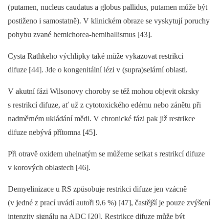
(putamen, nucleus caudatus a globus pal­lidus, putamen může být
postiženo i samostatně). V klinickém obraze se vyskytují poruchy
pohybu zvané hemichorea-hemibal­lismus [43].
Cysta Rathkeho výchlipky také může vykazovat restrikci
difuze [44]. Jde o kongenitální lézi v (supra)selární oblasti.
V akutní fázi Wilsonovy choroby se též mohou objevit okrsky
s restrikcí difuze, ať už z cytotoxického edému nebo zánětu při
nadměrném ukládání mědi. V chronické fázi pak již restrikce
difuze nebývá přítomna [45].
Při otravě oxidem uhelnatým se můžeme setkat s restrikcí difuze
v korových oblastech [46].
Demyelinizace u RS způsobuje restrikci difuze jen vzácně
(v jedné z prací uvádí autoři 9,6 %) [47], častější je pouze zvýšení
intenzity signálu na ADC [20]. Restrikce difuze může být