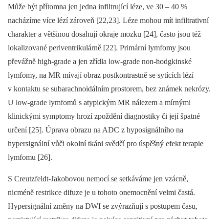
Může být přítomna jen jedna infiltrující léze, ve 30 –⁠ 40 %
nacházíme více lézí zároveň [22,23]. Léze mohou mít infiltrativní
charakter a většinou dosahují okraje mozku [24], často jsou též
lokalizované peri­ventrikulárně [22]. Primární lymfomy jsou
převážně high-grade a jen zřídla low-grade non-hodgkinské
lymfomy, na MR mívají obraz postkontrastně se sytících lézí
v kontaktu se subarachnoidálním prostorem, bez známek nekrózy.
U low-grade lymfomů s atypickým MR nálezem a mírnými
klinickými symp­tomy hrozí zpoždění dia­gnostiky či její špatné
určení [25]. Úprava obrazu na ADC z hyposignálního na
hypersignální vůči okolní tkáni svědčí pro úspěšný efekt terapie
lymfomu [26].
S Creutzfeldt-Jakobovou nemocí se setkáváme jen vzácně,
nicméně restrikce difuze je u tohoto onemocnění velmi častá.
Hypersignální změny na DWI se zvýrazňují s postupem času,