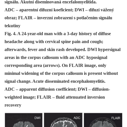
signálu. Akutní diseminovaná encefalomyelitida.
ADC – aparentní difuzní koeficient; DWI – difuzí vážený
obraz; FLAIR – inverzní zobrazení s potlačením signálu
tekutiny
Fig. 4. A 24-year-old man with a 3-day history of diffuse
headache along with cervical spine pain and cough;
afterwards, fever and skin rash developed. DWI hypersignal
areas in the corpus callosum with an ADC hyposignal
corresponding area (arrows). On FLAIR image, only
minimal widening of the corpus callosum is present without
signal change. Acute disseminated encephalomyelitis.
ADC – apparent diffusion coefficient; DWI – diffusion-
weighted image; FLAIR – fluid attenuated inversion
recovery