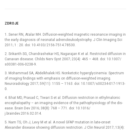
ZDROJE
1. Sener RN, Atalar MH. Dif­fusion-weighted magnetic resonance imag­­ing in
the early dia­gnosis of neonatal adrenoleukodystrophy. J Clin Imag­­ing Sci
2011; 1 : 20. doi: 10.4103/ 2156-7514.78530.
2. Srikanth SG, Chandrashekar HS, Nagarajan K et al. Restricted dif­fusion in
Canavan dis­ease. Childs Nerv Syst 2007; 23(4): 465 –⁠ 468. doi: 10.1007/
s00381-006-0238-9.
3. Moham­mad SA, Abdelkhalek HS. Nonketotic hyperglycinemia: Spectrum
of imag­­ing findings with emphasis on dif­fusion-weighted imaging.
Neuroradiology 2017; 59(11): 1155 –⁠ 1163. doi: 10.1007/ s00234-017-1913-
0.
4. Bhat MD, Prasad C, Tiwari S et al. Dif­fusion restriction in ethylmalonic
encephalopathy –⁠ an imag­­ing evidence of the pathophysiology of the dis­
ease. Brain Dev 2016; 38(8): 768 –⁠ 771. doi: 10.1016/
j.braindev.2016.02.014.
5. Nam TS, Oh J, Levy M et al. A novel GFAP mutation in late-onset
Alexander dis­ease show­­ing dif­fusion restriction. J Clin Neurol 2017; 13(4):