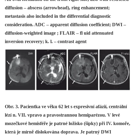
diffusion – abscess (arrowhead), ring enhancement;
metastasis also included in the differential diagnostic
consideration. ADC – apparent diffusion coefficient; DWI –
diffusion-weighted image ; FLAIR – fl uid attenuated
inversion recovery; k. l. – contrast agent
Obr. 3. Pacientka ve věku 62 let s expresivní afázií, centrální
lézí n. VII. vpravo a pravostrannou hemiparézou. V levé
mozečkové hemisféře je patrné ložisko (šipky) při IV. komoře,
která je mírně dislokována doprava. Je patrný DWI