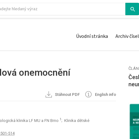
Úvodní stránka
Archiv čísel
ČLÁN
alová onemocnění
Česk
neu
Stáhnout PDF
English info
1
ologická klinika LF MU a FN Brno
; Klinika dětské
: 501-514