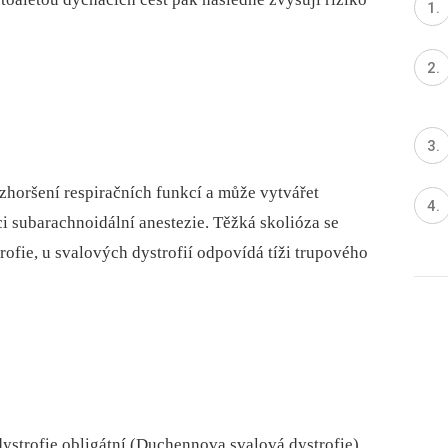
 zhoršení respiračních funkcí a může vytvářet
ci subarachnoidální anestezie. Těžká skolióza se
rofie, u svalových dystrofií odpovídá tíži trupového
ystrofie obligátní (Duchennova svalová dystrofie)