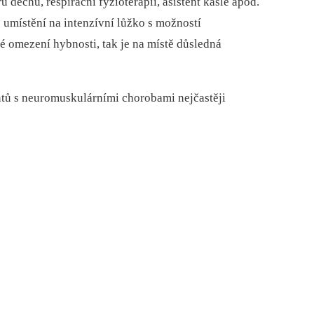
u dechu, respirační fyzioterapii, asistent kašle apod.
 umístění na intenzívní lůžko s možností
 omezení hybnosti, tak je na místě důsledná
ntů s neuromuskulárními chorobami nejčastěji