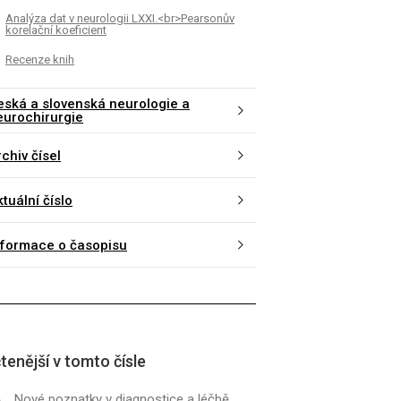
Analýza dat v neurologii LXXI.<br>Pearsonův
korelační koeficient
Recenze knih
eská a slovenská neurologie a
eurochirurgie
chiv čísel
tuální číslo
nformace o časopisu
tenější v tomto čísle
Nové poznatky v dia­gnostice a léčbě