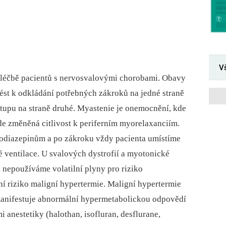
V
 v léčbě pacientů s nervosvalovými chorobami. Obavy
st k odkládání potřebných zákroků na jedné straně
tupu na straně druhé. Myastenie je onemocnění, kde
zde změněná citlivost k periferním myorelaxanciím.
odiazepinům a po zákroku vždy pacienta umístíme
 ventilace. U svalových dystrofií a myotonické
nepoužíváme volatilní plyny pro riziko
í riziko maligní hypertermie. Maligní hypertermie
 manifestuje abnormální hypermetabolickou odpovědí
 anestetiky (halothan, isofluran, desflurane,