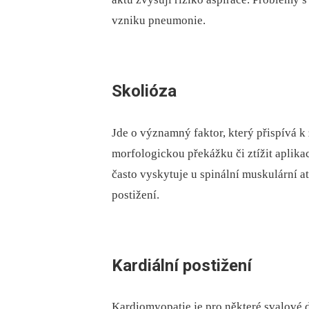
vzniku pneumonie.
Skolióza
Jde o významný faktor, který přispívá k
morfologickou překážku či ztížit aplika
často vyskytuje u spinální muskulární at
postižení.
Kardiální postižení
Kardiomyopatie je pro některé svalové d