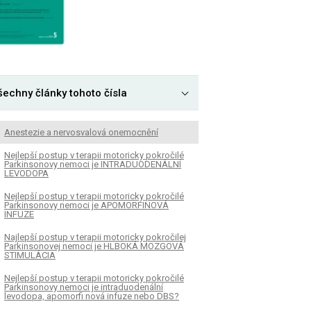
šechny články tohoto čísla
Anestezie a nervosvalová onemocnění
Nejlepší postup v terapii motoricky pokročilé
Parkinsonovy nemoci je INTRADUODENÁLNÍ
LEVODOPA
Nejlepší postup v terapii motoricky pokročilé
Parkinsonovy nemoci je APOMORFINOVÁ
INFUZE
Najlepší postup v terapii motoricky pokročilej
Parkinsonovej nemoci je HLBOKÁ MOZGOVÁ
STIMULÁCIA
Nejlepší postup v terapii motoricky pokročilé
Parkinsonovy nemoci je intraduodenální
levodopa, apomorfi nová infuze nebo DBS?