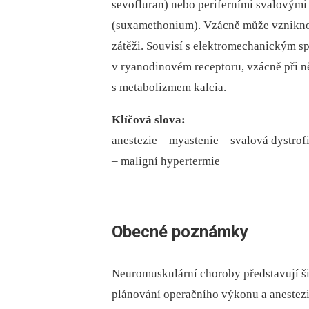
sevofluran) nebo periferními svalovými
(suxamethonium). Vzácně může vzniknou
zátěži. Souvisí s elektromechanickým sp
v ryanodinovém receptoru, vzácně při ně
s metabolizmem kalcia.
Klíčová slova:
anestezie –⁠ myastenie –⁠ svalová dystro
–⁠ maligní hypertermie
Obecné poznámky
Neuromuskulární choroby představují ši
plánování operačního výkonu a anestezi