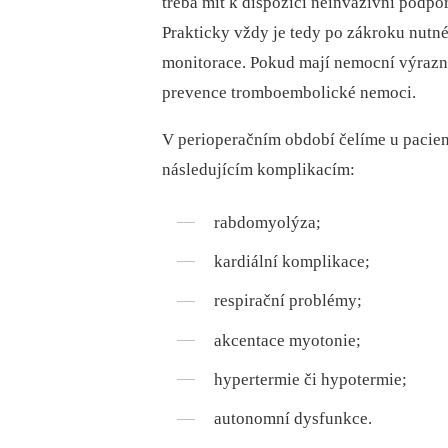
třeba mít k dispozici neinvazivní podpor
Prakticky vždy je tedy po zákroku nutné
monitorace. Pokud mají nemocní výrazné
prevence tromboembolické nemoci.
V perioperačním období čelíme u pa­­cie
následujícím komplikacím:
rabdomyolýza;
kardiální komplikace;
respirační problémy;
akcentace myotonie;
hypertermie či hypotermie;
autonomní dysfunkce.