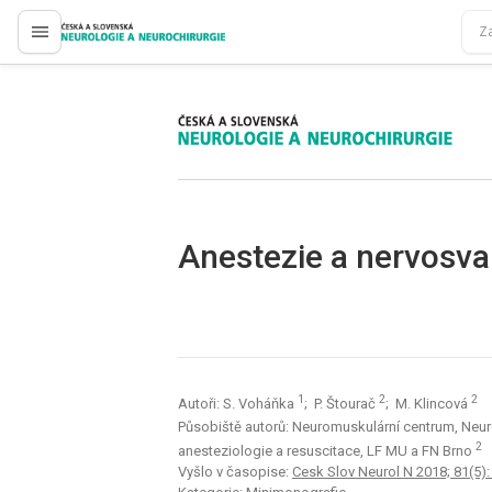
proLékaře.cz
proLékaře.cz
Anestezie a nervosv
1
2
2
Autoři: S. Voháňka
; P. Štourač
; M. Klincová
Působiště autorů: Neuromuskulární centrum, Neur
2
anesteziologie a resuscitace, LF MU a FN Brno
Vyšlo v časopise:
Cesk Slov Neurol N 2018; 81(5)