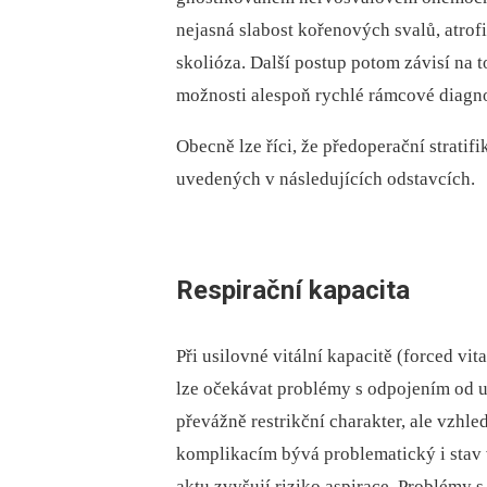
nejasná slabost kořenových svalů, atrofi
skolióza. Další postup potom závisí na t
možnosti alespoň rychlé rámcové diagno
Obecně lze říci, že předoperační stratifi
uvedených v následujících odstavcích.
Respirační kapacita
Při usilovné vitální kapacitě (forced vi
lze očekávat problémy s odpojením od um
převážně restrikční charakter, ale vzh
komplikacím bývá problematický i stav
aktu zvyšují riziko aspirace. Problémy s