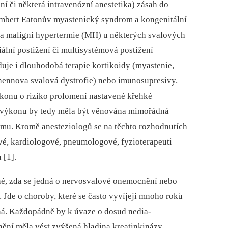
ní či některá intravenózní anestetika) zásah do
mbert Eatonův myastenický syndrom a kongenitální
 a maligní hypertermie (MH) u některých svalových
diální postižení či multisystémová postižení
uje i dlouhodobá terapie kortikoidy (myastenie,
hennova svalová dystrofie) nebo imunosupresivy.
ýkonu o riziko prolomení nastavené křehké
o výkonu by tedy měla být věnována mimořádná
týmu. Kromě anesteziologů se na těchto rozhodnutích
ové, kardiologové, pneumologové, fyzioterapeuti
 [1].
asné, zda se jedná o nervosvalové onemocnění nebo
. Jde o choroby, které se často vyvíjejí mnoho roků
ná. Každopádně by k úvaze o dosud nedia­
í měla vést zvýšená hladina kreatinkinázy,