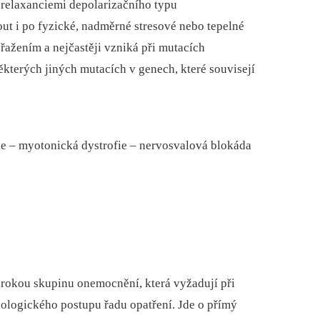
 relaxanciemi depolarizačního typu
t i po fyzické, nadměrné stresové nebo tepelné
řažením a nejčastěji vzniká při mutacích
kterých jiných mutacích v genech, které souvisejí
fie –⁠ myotonická dystrofie –⁠ nervosvalová blokáda
rokou skupinu onemocnění, která vyžadují při
ologického postupu řadu opatření. Jde o přímý