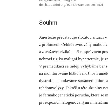
Kategorie: Minimonografie
doi:
https://doi.org/10.14735/amcsnn2018501
Souhrn
Anestezie představuje složitou situaci
z prolomení křehké rovnováhy mohou vé
a závažným rizikům při nesprávném pos
nehrozí riziko maligní hypertermie, je 
V premedikaci se raději vyhýbáme benz
na monitorované lůžko s možností umělé
dystrofie nepodáváme suxamethonium a 
rabdomyolýzy. Taktéž u této skupiny nen
je farmakogenetická porucha, která se
při expozici halogenovanými inhalačními