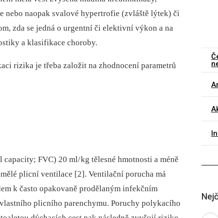
e nebo naopak svalové hypertrofie (zvláště lýtek) či
om, zda se jedná o urgentní či elektivní výkon a na
stiky a klasifikace choroby.
Č
n
kaci rizika je třeba založit na zhodnocení parametrů
Ar
Ak
I
tal capacity; FVC) 20 ml/ kg tělesné hmotnosti a méně
ělé plicní ventilace [2]. Ventilační porucha má
ledem k často opakovaně prodělaným infekčním
Nejč
 vlastního plicního parenchymu. Poruchy polykacího
 toaletou dýchacích cest pak následně zvyšují riziko