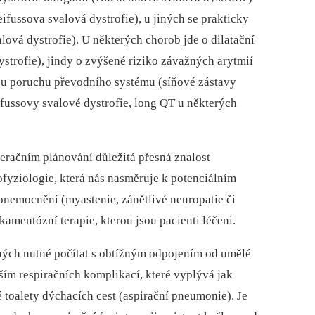
us­sova svalová dystrofie), u jiných se prakticky
vá dystrofie). U ně­kte­rých chorob jde o dilatační
trofie), jindy o zvýšené riziko závažných arytmií
kou poruchu převodního systému (síňové zástavy
fus­sovy svalové dystrofie, long QT u některých
peračním plánování důležitá přesná znalost
ofyziologie, která nás nasměruje k potenciálním
onemocnění (myastenie, zánětlivé neuropatie či
kamentózní terapie, kterou jsou pacienti léčeni.
ých nutné počítat s obtížným odpojením od umělé
vším respiračních komplikací, které vyplývá jak
né toalety dýchacích cest (aspirační pneumonie). Je