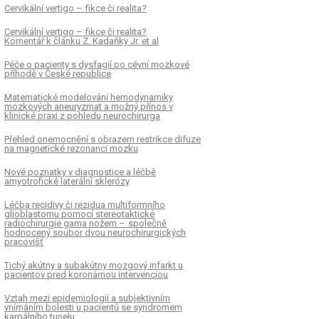
Cervikální vertigo – fikce či realita?
Cervikální vertigo – fikce či realita?
Komentář k článku Z. Kadaňky Jr. et al
Péče o pa­cienty s dysfagií po cévní mozkové
příhodě v České republice
Matematické modelování hemodynamiky
mozkových aneuryzmat a možný přínos v
klinické praxi z pohledu neurochirurga
Přehled onemocnění s obrazem restrikce difuze
na magnetické rezonanci mozku
Nové poznatky v dia­gnostice a léčbě
amyotrofické laterální sklerózy
Léčba recidivy či rezidua multiformního
glioblastomu pomocí stereotaktické
radiochirurgie gama nožem – společně
hodnocený soubor dvou neurochirurgických
pracovišť
Tichý akútny a subakútny mozgový infarkt u
pacientov pred koronárnou intervenciou
Vztah mezi epidemiologií a subjektivním
vnímáním bolesti u pa­cientů se syndromem
karpálního tunelu