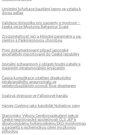
Umístění bifurkace bazilární tepny ve vztahu k
dorsu sel­lae
Validace dotazníku pro pa­cienty s myotonií –
česká verze Myotonia Behaviour Scale
Zrozumiteľnosť reči a klinické parametre u pa­
cientov s Parkinsonovou chorobou
První dokumentovaný případ japonské
encefalitidy importované do České republiky
Spinální schwannom v oblasti hrudní páteře s
masivním intratumorálním krvácením
Časná komplikace ošetření disekujícího
intrakraniálního aneuryzmatu ve
vertebrobazilárním povodí flow-diverterem
Svalová dystopie ve Fallopiově kanálu
Harvey Cushing jako kandidát Nobelovy ceny
Stanovisko Výboru Cerebrovaskulární sekce
České neurologické společnosti ČLS JEP k
dlouhodobému holterovskému EKG monitoringu
u pa­cientů s ischemickou cévní mozkovou
příhodou