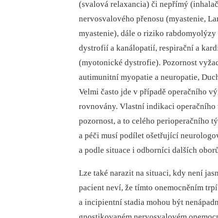
(svalová relaxancia) či nepřímý (inhalač
nervosvalového přenosu (myastenie, La
myastenie), dále o riziko rabdomyolýzy
dystrofií a kanálopatií, respirační a kar
(myotonické dystrofie). Pozornost vyžad
autimunitní myopatie a neuropatie, Duc
Velmi často jde v případě operačního v
rovnovány. Vlastní indikaci operačníh
pozornost, a to celého perioperačního 
a péči musí podílet ošetřující neurolog
a podle situace i odborníci dalších oborů
Lze také narazit na situaci, kdy není j
pacient neví, že tímto onemocněním trpí
a incipientní stadia mohou být nenápad
gnostikovaném nervosvalovém onemocněn