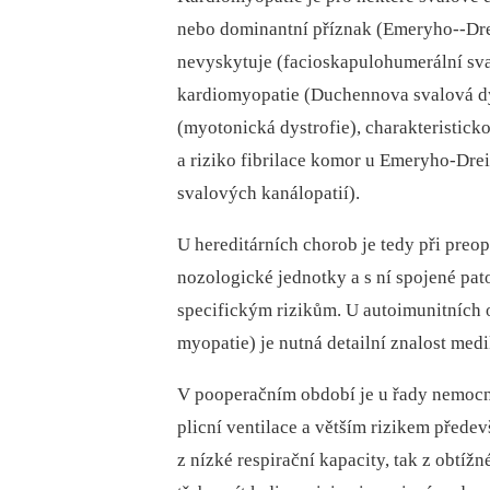
nebo dominantní příznak (Emeryho--Dreif
nevyskytuje (facioskapulohumerální svalo
kardiomyopatie (Duchennova svalová dys
(myotonická dystrofie), charakteristic
a riziko fibrilace komor u Emeryho-Drei
svalových kanálopatií).
U hereditárních chorob je tedy při preo
nozologické jednotky a s ní spojené pat
specifickým rizikům. U autoimunitních 
myopatie) je nutná detailní znalost medi
V pooperačním období je u řady nemocn
plicní ventilace a větším rizikem přede
z nízké respirační kapacity, tak z obtíž