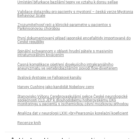
Umístění bifurkace bazilární tepny ve vztahu k dorsu sel­lae
Validace dotazníku pro pa­cienty s myotonií – česká verze Myotonia
Behaviour Scale
Zrozumiteľnosť reči a klinické parametre u pa­cientov s
Parkinsonovou chorobou
První dokumentovaný případ japonské encefalitidy importované do
České republiky
Spinální schwannom v oblasti hrudní páteře s masivním
intratumorálním krvácením
Časná komplikace ošetření disekujícího intrakraniálního
aneuryzmatu ve vertebrobazilárním povodí flow-diverterem
Svalová dystopie ve Fallopiově kanálu
Harvey Cushing jako kandidát Nobelovy ceny
Stanovisko Výboru Cerebrovaskulární sekce České neurologické
společnosti ČLS JEP k dlouhodobému holterovskému EKG
monitoringu u pa­cientů s ischemickou cévní mozkovou příhodou
Analýza dat v neurologii LXXI.<br>Pearsonův korelační koeficient
Recenze knih