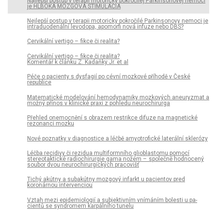
Najlepší postup v terapii motoricky pokročilej Parkinsonovej nemoci
je HLBOKÁ MOZGOVÁ STIMULÁCIA
Nejlepší postup v terapii motoricky pokročilé Parkinsonovy nemoci je
intraduodenální levodopa, apomorfi nová infuze nebo DBS?
Cervikální vertigo – fikce či realita?
Cervikální vertigo – fikce či realita?
Komentář k článku Z. Kadaňky Jr. et al
Péče o pa­cienty s dysfagií po cévní mozkové příhodě v České
republice
Matematické modelování hemodynamiky mozkových aneuryzmat a
možný přínos v klinické praxi z pohledu neurochirurga
Přehled onemocnění s obrazem restrikce difuze na magnetické
rezonanci mozku
Nové poznatky v dia­gnostice a léčbě amyotrofické laterální sklerózy
Léčba recidivy či rezidua multiformního glioblastomu pomocí
stereotaktické radiochirurgie gama nožem – společně hodnocený
soubor dvou neurochirurgických pracovišť
Tichý akútny a subakútny mozgový infarkt u pacientov pred
koronárnou intervenciou
Vztah mezi epidemiologií a subjektivním vnímáním bolesti u pa­
cientů se syndromem karpálního tunelu