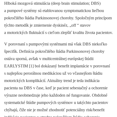
Hlboká mozgová stimulácia (deep brain stimulation; DBS)
a pumpové systémy sú etablovanou symptomatickou liečbou
pokročilého štádia Parkinsonovej choroby. Spoločným princípom
týchto metodík je zmiernenie dyskinéz, „off “ stavov
a motorických fluktuácií s cieľom zlepšiť kvalitu života pacientov.
V porovnaní s pumpovými systémami má však DBS niekoľko
špecifík. Definícia pokročilého štádia Parkinsonovej choroby
ostáva sporná, avšak v multicentrálnej európskej štúdii
EARLYSTIM [1] bol dokázaný benefit implantácie v porovnaní
s najlepšou perorálnou medikáciou už vo včasnejšom štádiu
motorických komplikácií. Aktuálny trend je teda indikácia
pacienta na DBS v čase, keď je pacient sebestačný a ochorenie
výrazne neobmedzuje jeho každoden né fungovanie. Obdobné
systematické štúdie pumpových systémov u takýchto pacientov
chýbajú, čiže nie je možné zhodnotiť potenciálny risk/benefit