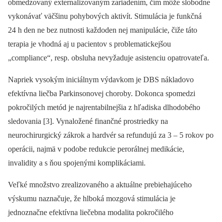
obmedzovaný externalizovaným zariadením, čím môže slobodne
vykonávať väčšinu pohybových aktivít. Stimulácia je funkčná
24 h den ne bez nutnosti každoden nej manipulácie, čiže táto
terapia je vhodná aj u pacientov s problematickejšou
„compliance“, resp. obsluha nevyžaduje asistenciu opatrovateľa.
Napriek vysokým iniciálnym výdavkom je DBS nákladovo
efektívna liečba Parkinsonovej choroby. Dokonca spomedzi
pokročilých metód je najrentabilnejšia z hľadiska dlhodobého
sledovania [3]. Vynaložené finančné prostriedky na
neurochirurgický zákrok a hardvér sa refundujú za 3 –⁠ 5 rokov po
operácii, najmä v podobe redukcie perorálnej medikácie,
invalidity a s ňou spojenými komplikáciami.
Veľké množstvo zrealizovaného a aktuálne prebiehajúceho
výskumu naznačuje, že hlboká mozgová stimulácia je
jednoznačne efektívna liečebna modalita pokročilého