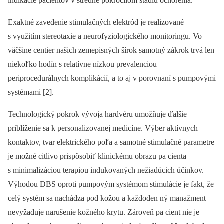
indikácie pacientov v stredne pokročilom štádiu ochorenia.
Exaktné zavedenie stimulačných elektród je realizované
s využitím stereotaxie a neurofyziologického monitoringu. Vo
väčšine centier našich zemepisných šírok samotný zákrok trvá len
niekoľko hodín s relatívne nízkou prevalenciou
periprocedurálnych komplikácií, a to aj v porovnaní s pumpovými
systémami [2].
Technologický pokrok vývoja hardvéru umožňuje ďalšie
priblíženie sa k personalizovanej medicíne. Výber aktívnych
kontaktov, tvar elektrického poľa a samotné stimulačné parametre
je možné citlivo prispôsobiť klinickému obrazu pa cienta
s minimalizáciou terapiou indukovaných nežiadúcich účinkov.
Výhodou DBS oproti pumpovým systémom stimulácie je fakt, že
celý systém sa nachádza pod kožou a každoden ný manažment
nevyžaduje narušenie kožného krytu. Zároveň pa cient nie je