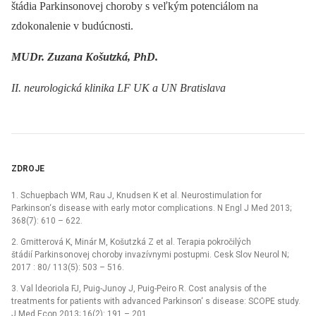
štádia Parkinsonovej choroby s veľkým potenciálom na
zdokonalenie v budúcnosti.
MUDr. Zuzana Košutzká, PhD.
II. neurologická klinika LF UK a UN Bratislava
ZDROJE
1. Schuepbach WM, Rau J, Knudsen K et al. Neurostimulation for
Parkinson‘s disease with early motor complications. N Engl J Med 2013;
368(7): 610 –⁠ 622.
2. Gmitterová K, Minár M, Košutzká Z et al. Terapia pokročilých
štádií Parkinsonovej choroby invazívnymi postupmi. Cesk Slov Neurol N;
2017 : 80/ 113(5): 503 –⁠ 516.
3. Val ldeoriola FJ, Puig-Junoy J, Puig-Peiro R. Cost analysis of the
treatments for patients with advanced Parkinson‘ s disease: SCOPE study.
J Med Econ 2013; 16(2): 191 –⁠ 201.