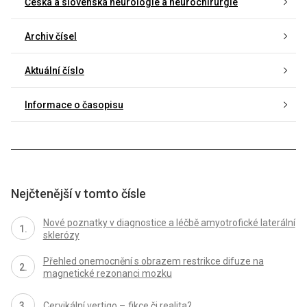
Česká a slovenská neurologie a neurochirurgie
Archiv čísel
Aktuální číslo
Informace o časopisu
Nejčtenější v tomto čísle
Nové poznatky v dia­gnostice a léčbě amyotrofické laterální
sklerózy
Přehled onemocnění s obrazem restrikce difuze na
magnetické rezonanci mozku
Cervikální vertigo – fikce či realita?