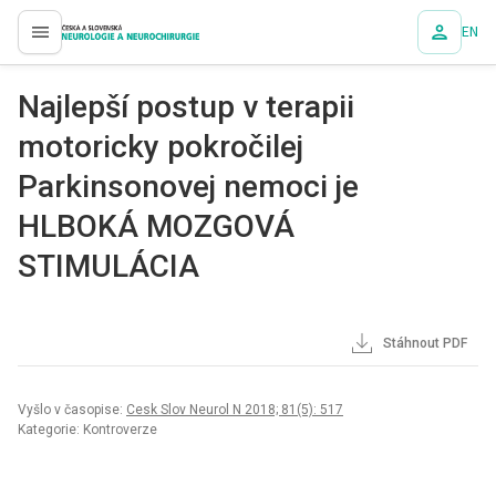
EN
proLékaře.cz
Najlepší postup v terapii
motoricky pokročilej
Parkinsonovej nemoci je
HLBOKÁ MOZGOVÁ
STIMULÁCIA
Stáhnout PDF
Vyšlo v časopise:
Cesk Slov Neurol N 2018; 81(5): 517
Kategorie: Kontroverze