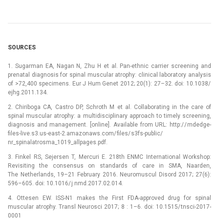
SOURCES
1. Sugarman EA, Nagan N, Zhu H et al. Pan-ethnic carrier screening and
prenatal dia­gnosis for spinal muscular atrophy: clinical laboratory analysis
of >72,400 specimens. Eur J Hum Genet 2012; 20(1): 27–32. doi: 10.1038/
ejhg.2011.134.
2. Chiriboga CA, Castro DP, Schroth M et al. Collaborating in the care of
spinal muscular atrophy: a multidisciplinary approach to timely screening,
dia­gnosis and management. [online]. Available from URL: http:/ / mdedge-
files-live.s3.us-east-2.amazonaws.com/ files/ s3fs-public/
nr_spinalatrosma_1019_allpages.pdf.
3. Finkel RS, Sejersen T, Mercuri E. 218th ENMC International Workshop:
Revisiting the consensus on standards of care in SMA, Naarden,
The Netherlands, 19–21 February 2016. Neuromuscul Disord 2017; 27(6):
596–605. doi: 10.1016/ j.nmd.2017.02.014.
4. Ottesen EW. ISS-N1 makes the First FDA-approved drug for spinal
muscular atrophy. Transl Neurosci 2017; 8 : 1–6. doi: 10.1515/ tnsci-2017-
0001