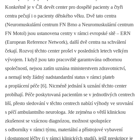
Konkrétně je v ČR devět center pro dospělé pacienty a čtyři
centra pečují i o pacienty dětského věku. Dvě tato centra
(Neuromuskulární centrum FN Brno a Neuromuskulární centrum
FN Motol) jsou ustanovena centry v rámci evropské sítě –⁠ ERN
(European Reference Network), další dvě centra na schválení
čekají. Rozvoj těchto center prošel v posledních letech velkým
vývojem. I když jsou tato pracoviště garantována odbornou
společností, nejsou zatím uznána ministerstvem zdravotnictví,
a nemají tedy žádný nadstandardní status v rámci plateb
a proplácení péče [6]. Nicméně jednání k uznání těchto center
probíhají. Péče poskytovaná pacientům se v jednotlivých centrech
liší, přesto sledování v těchto centrech nabízí výhody ve srovnání
s péčí ambulantního neurologa. Jde zejména o větší klinickou
zkušenost se vzácnou dia­gnózou, možnost spolupráce
s odborníky v rámci týmu, materiální a přístrojové vybavení
i dostupnost léčby (i v rámci klinických studií), jejíž preskripce je