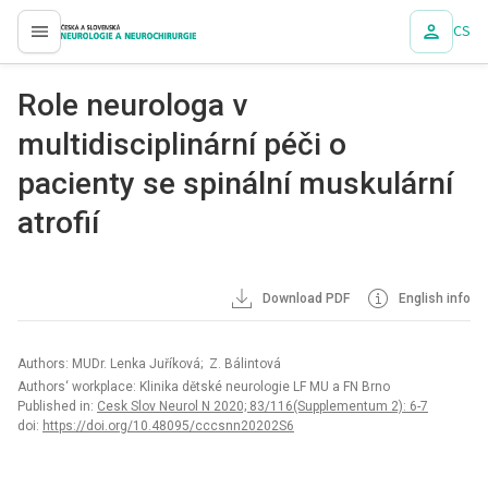
CS
proLékaře.cz
Role neurologa v
multidisciplinární péči o
pacienty se spinální muskulární
atrofií
Download PDF
English info
Authors: MUDr. Lenka Juříková; Z. Bálintová
Authors‘ workplace: Klinika dětské neurologie LF MU a FN Brno
Published in:
Cesk Slov Neurol N 2020; 83/116(Supplementum 2): 6-7
doi:
https://doi.org/10.48095/cccsnn20202S6