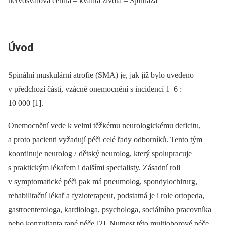
nervosvalová centra – kvalita života – Spinraza
Úvod
Spinální muskulární atrofie (SMA) je, jak již bylo uvedeno
v předchozí části, vzácné onemocnění s incidencí 1–6 :
10 000 [1].
Onemocnění vede k velmi těžkému neurologickému deficitu,
a proto pacienti vyžadují péči celé řady odborníků. Tento tým
koordinuje neurolog / dětský neurolog, který spolupracuje
s praktickým lékařem i dalšími specialisty. Zásadní roli
v symptomatické péči pak má pneumolog, spondylochirurg,
rehabilitační lékař a fyzioterapeut, podstatná je i role ortopeda,
gastroenterologa, kardiologa, psychologa, sociálního pracovníka
nebo konzultanta rané péče [2]. Nutnost této multioborové péče