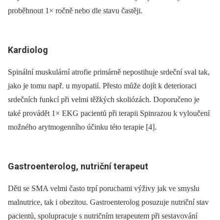
proběhnout 1× ročně nebo dle stavu častěji.
Kardiolog
Spinální muskulární atrofie primárně nepostihuje srdeční sval tak,
jako je tomu např. u myopatií. Přesto může dojít k deterioraci
srdečních funkcí při velmi těžkých skoliózách. Doporučeno je
také provádět 1× EKG pacientů při terapii Spinrazou k vyloučení
možného arytmogenního účinku této terapie [4].
Gastroenterolog, nutriční terapeut
Děti se SMA velmi často trpí poruchami výživy jak ve smyslu
malnutrice, tak i obezitou. Gastroenterolog posuzuje nutriční stav
pacientů, spolupracuje s nutričním terapeutem při sestavování