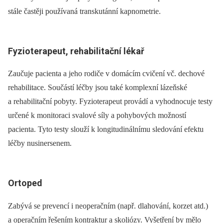
stále častěji používaná trans­kutánní kapnometrie.
Fyzioterapeut, rehabilitační lékař
Zaučuje pacienta a jeho rodiče v domácím cvičení vč. dechové
rehabilitace. Součástí léčby jsou také komplexní lázeňské
a rehabilitační pobyty. Fyzioterapeut provádí a vyhodnocuje testy
určené k monitoraci svalové síly a pohybových možností
pacienta. Tyto testy slouží k longitudinálnímu sledování efektu
léčby nusinersenem.
Ortoped
Zabývá se prevencí i neoperačním (např. dlahování, korzet atd.)
a operačním řešením kontraktur a skoliózy. Vyšetření by mělo