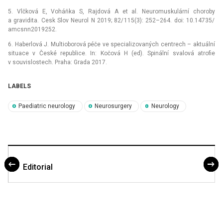
5. Vlčková E, Voháňka S, Rajdová A et al. Neuromuskulární choroby
a gravidita. Cesk Slov Neurol N 2019; 82/ 115(3): 252–264. doi: 10.14735/
amcsnn2019252.
6. Haberlová J. Multioborová péče ve specializovaných centrech –⁠ aktuální
situace v České republice. In: Kočová H (ed). Spinální svalová atrofie
v souvislostech. Praha: Grada 2017.
LABELS
Paediatric neurology
Neurosurgery
Neurology
Editorial