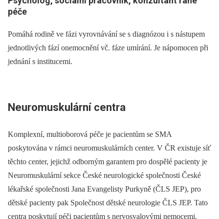
Psycholog, sociální pracovník, konzultant rané
péče
Pomáhá rodině ve fázi vyrovnávání se s dia­gnózou i s nástupem
jednotlivých fází onemocnění vč. fáze umírání. Je nápomocen při
jednání s institucemi.
Neuromuskulární centra
Komplexní, multioborová péče je pacientům se SMA
poskytována v rámci neuromuskulárních center. V ČR existuje síť
těchto center, jejichž odborným garantem pro dospělé pacienty je
Neuromuskulární sekce České neurologické společnosti České
lékařské společnosti Jana Evangelisty Purkyně (ČLS JEP), pro
dětské pacienty pak Společnost dětské neurologie ČLS JEP. Tato
centra poskytují péči pacientům s nervosvalovými nemocemi.