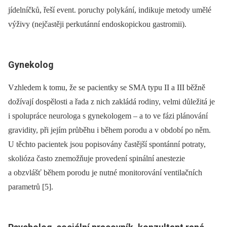
jídelníčků, řeší event. poruchy polykání, indikuje metody umělé
výživy (nejčastěji perkutánní endoskopickou gastromii).
Gynekolog
Vzhledem k tomu, že se pacientky se SMA typu II a III běžně
dožívají dospělosti a řada z nich zakládá rodiny, velmi důležitá je
i spolupráce neurologa s gynekologem –⁠ a to ve fázi plánování
gravidity, při jejím průběhu i během porodu a v období po něm.
U těchto pacientek jsou popisovány častější spontánní potraty,
skolióza často znemožňuje provedení spinální anestezie
a obzvlášť během porodu je nutné monitorování ventilačních
parametrů [5].