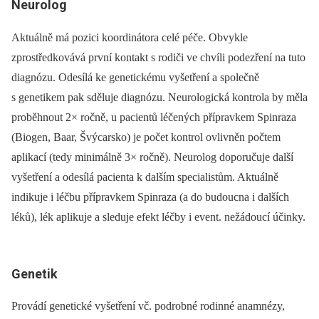
Neurolog
Aktuálně má pozici koordinátora celé péče. Obvykle
zprostředkovává první kontakt s rodiči ve chvíli podezření na tuto
dia­gnózu. Odesílá ke genetickému vyšetření a společně
s genetikem pak sděluje dia­gnózu. Neurologická kontrola by měla
proběhnout 2× ročně, u pacientů léčených přípravkem Spinraza
(Biogen, Baar, Švýcarsko) je počet kontrol ovlivněn počtem
aplikací (tedy minimálně 3× ročně). Neurolog doporučuje další
vyšetření a odesílá pacienta k dalším specialistům. Aktuálně
indikuje i léčbu přípravkem Spinraza (a do budoucna i dalších
léků), lék aplikuje a sleduje efekt léčby i event. nežádoucí účinky.
Genetik
Provádí genetické vyšetření vč. podrobné rodinné anamnézy,