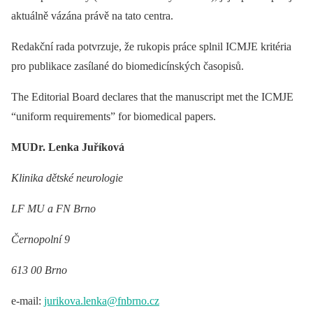
aktuálně vázána právě na tato centra.
Redakční rada potvrzuje, že rukopis práce splnil ICMJE kritéria
pro publikace zasílané do biomedicínských časopisů.
The Editorial Board declares that the manu­script met the ICMJE
“uniform requirements” for biomedical papers.
MUDr. Lenka Juříková
Klinika dětské neurologie
LF MU a FN Brno
Černopolní 9
613 00 Brno
e-mail:
jurikova.lenka@fnbrno.cz