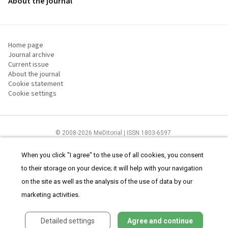
About the journal
Home page
Journal archive
Current issue
About the journal
Cookie statement
Cookie settings
© 2008-2026 MeDitorial | ISSN 1803-6597
The content of this site is intended for health care professionals
Terms of
Use
and
cookies statement
.
When you click "I agree" to the use of all cookies, you consent
to their storage on your device; it will help with your navigation
on the site as well as the analysis of the use of data by our
marketing activities.
Detailed settings
Agree and continue