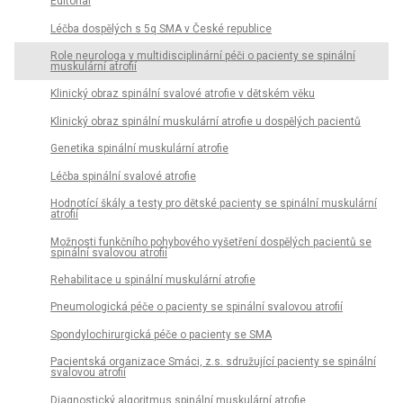
Editorial
Léčba dospělých s 5q SMA v České republice
Role neurologa v multidisciplinární péči o pacienty se spinální
muskulární atrofií
Klinický obraz spinální svalové atrofie v dětském věku
Klinický obraz spinální muskulární atrofie u dospělých pacientů
Genetika spinální muskulární atrofie
Léčba spinální svalové atrofie
Hodnotící škály a testy pro dětské pacienty se spinální muskulární
atrofií
Možnosti funkčního pohybového vyšetření dospělých pacientů se
spinální svalovou atrofií
Rehabilitace u spinální muskulární atrofie
Pneumologická péče o pacienty se spinální svalovou atrofií
Spondylochirurgická péče o pacienty se SMA
Pacientská organizace Smáci, z.s. sdružující pacienty se spinální
svalovou atrofií
Diagnostický algoritmus spinální muskulární atrofie