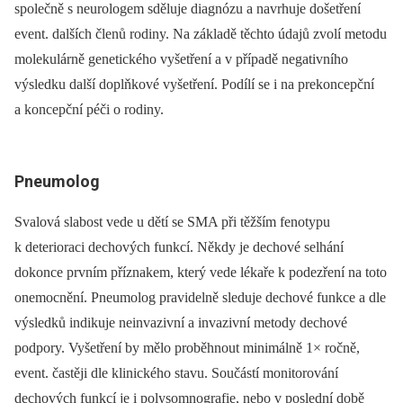
společně s neurologem sděluje dia­gnózu a navrhuje došetření
event. dalších členů rodiny. Na základě těchto údajů zvolí metodu
molekulárně genetického vyšetření a v případě negativního
výsledku další doplňkové vyšetření. Podílí se i na prekoncepční
a koncepční péči o rodiny.
Pneumolog
Svalová slabost vede u dětí se SMA při těžším fenotypu
k deterioraci dechových funkcí. Někdy je dechové selhání
dokonce prvním příznakem, který vede lékaře k podezření na toto
onemocnění. Pneumolog pravidelně sleduje dechové funkce a dle
výsledků indikuje neinvazivní a invazivní metody dechové
podpory. Vyšetření by mělo proběhnout minimálně 1× ročně,
event. častěji dle klinického stavu. Součástí monitorování
dechových funkcí je i polysomnografie, nebo v poslední době