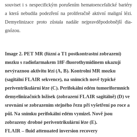
souviset i s nespecifickým porušením hematoencefalické bariéry
a která nebudila podezření na proliferačně aktivní maligní lézi.
Demyelinizace proto zůstala nadále nejpravděpodobnější dia­
gnózou.
Image 2. PET MR (fúzní a T1 postkontrastní zobrazení)
mozku s radiofarmakem 18F-fluorothymidinem ukazují
nevýraznou aktivitu lézí (A, B). Kontrolní MR mozku
(sagitální FLAIR sekvence), na snímcích nově typické
periventrikulární léze (C). Perifokální edém tumoriformních
demyelinizačních ložisek (zobrazení FLAIR sagitálně) (D) ve
srovnání se zobrazením stejného řezu při vyšetření po roce a
půl. Na snímku perifokální edém vymizel. Nově jsou
zobrazeny drobné periventrikulární léze (E).
FLAIR – fluid attenuated inversion recovery