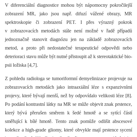
V diferenciální dia­gnostice mohou být nápomocny pokročilejší
zobrazení MR, jako jsou např. difuzí vážené obrazy, MR
spektroskopie či zobrazení PET. I přes výrazný pokrok
v zobrazovacích metodách stále není možné v řadě případů
jednoznačně stanovit dia­gnózu jen na základě zobrazovacích
metod, a proto při nedostatečné terapeutické odpovědi nebo
deterioraci stavu může být nutné přistoupit až k stereotaktické bio­
psii ložiska [4,7].
Z pohledu radiologa se tumoriformní demyelinizace projevuje na
zobrazovacích metodách jako intraaxiální léze s expanzivními
projevy, které bývají menší, než by odpovídalo velikosti léze [8].
Po podání kontrastní látky na MR se může objevit znak prstence,
který bývá přerušen směrem k šedé hmotě a se sytící částí
směřující k bílé hmotě. Tento znak pomůže odlišit abscesové
kolekce a high-grade gliomy, které obvykle mají prstence sycení