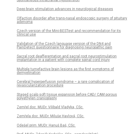
Spontaneous intracranial hypotension
Deep brain stimulation advances in neurological diseases
Olfaction disorder after trans-nasal endoscopic surgery of pituitary
adenoma
Czech version of the Mini-BESTest and recommendation for its
clinical use
Validation of the Czech language version of the DN4 and
PainDetect questionnaire for diagnosing neuropathic pain
Sacral root deafferentation and sacral root neurostimulation
implantation in a patient with complete spinal cord injury
Multiple tumefactive brain lesions as the first symptoms of
demyelination
Cerebral hyperperfusion syndrome – a rare complication of
revascularization procedure
Staged scalp soft tissue expansion before CAD/ CAM porous
polyethylen cranioplasty
Zemřel doc. MUDr. Vilibald Vladyka, CSc.
Zemřela doc. MUDr. Miluše Havlová, CSc.
Odešel prim. MUDr. Hanuš Baš, CSc.