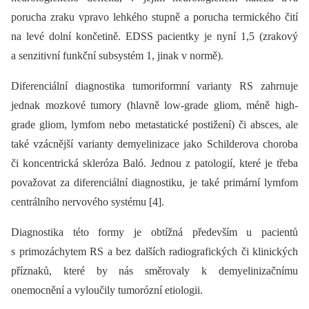
porucha zraku vpravo lehkého stupně a porucha termického čití
na levé dolní končetině. EDSS pacientky je nyní 1,5 (zrakový
a senzitivní funkční subsystém 1, jinak v normě).
Diferenciální dia­gnostika tumoriformní varianty RS zahrnuje
jednak mozkové tumory (hlavně low-grade gliom, méně high-
grade gliom, lymfom nebo metastatické postižení) či absces, ale
také vzácnější varianty demyelinizace jako Schilderova choroba
či koncentrická skleróza Baló. Jednou z patologií, které je třeba
považovat za diferenciální dia­gnostiku, je také primární lymfom
centrálního nervového systému [4].
Dia­gnostika této formy je obtížná především u pacientů
s primozáchytem RS a bez dalších radiografických či klinických
příznaků, které by nás směrovaly k demyelinizačnímu
onemocnění a vyloučily tumorózní etiologii.