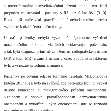
s tumoriformními demyelinizačními lézemi mohou mít lepší
prognózu ve srovnání s pacienty s RS bez těchto lézí [9,10].
Rozsáhlejší studie však pravděpodobně nebude možné provést
vzhledem k nízké četnosti této formy.
U naší pacientky nebylo významně nápomocné vyšetření
mozkomíšního moku ani vizuálních evokovaných potenciálů,
a tak byla dia­gnóza primárně založena na radiografickém nálezu
(MR a PET MR) a změně nálezů v čase. Podpůrným faktorem
byla také pozitivní rodinná anamnéza.
Pacientka po prvním relapsu formálně nesplnila McDonaldova
kritéria 2017 [6] a bylo na zvážení, zda pacientku léčit, či vyčkat
dalšího klinického či radiografického průběhu onemocnění.
Vzhledem k vysoké pravděpodobnosti demyelinizačního
onemocnění a vyloučení jiných onemocnění jsme se rozhodli
pacientku začít léčit co nejdříve.