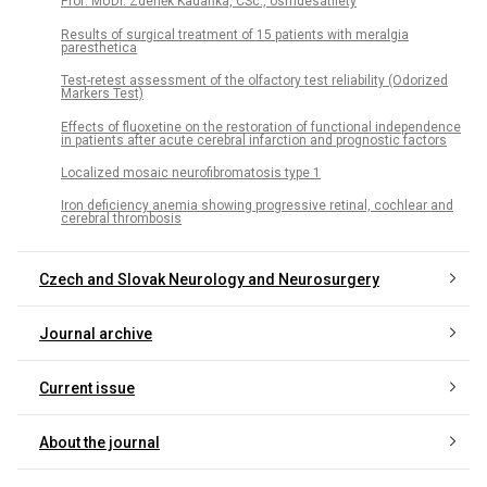
Prof. MUDr. Zdeněk Kadaňka, CSc., osmdesátiletý
Results of surgical treatment of 15 patients with meralgia
paresthetica
Test-retest assessment of the olfactory test reliability (Odorized
Markers Test)
Effects of fluoxetine on the restoration of functional independence
in patients after acute cerebral infarction and prognostic factors
Localized mosaic neurofibromatosis type 1
Iron deficiency anemia showing progressive retinal, cochlear and
cerebral thrombosis
Czech and Slovak Neurology and Neurosurgery
Journal archive
Current issue
About the journal