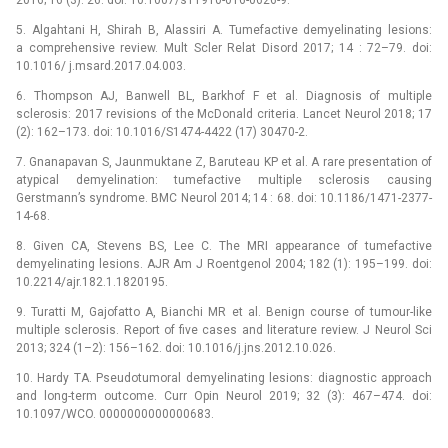
2016; 16 (3): 26. doi: 10.1007/s11910-016-0626-9.
5. Algahtani H, Shirah B, Alassiri A. Tumefactive demyelinating lesions:
a comprehensive review. Mult Scler Relat Disord 2017; 14 : 72–79. doi:
10.1016/ j.msard.2017.04.003.
6. Thompson AJ, Banwell BL, Barkhof F et al. Dia­gnosis of multiple
sclerosis: 2017 revisions of the McDonald criteria. Lancet Neurol 2018; 17
(2): 162–173. doi: 10.1016/S1474-4422 (17) 30470-2.
7. Gnanapavan S, Jaunmuktane Z, Baruteau KP et al. A rare presentation of
atypical demyelination: tumefactive multiple sclerosis causing
Gerstmann’s syndrome. BMC Neurol 2014; 14 : 68. doi: 10.1186/1471-2377-
14-68.
8. Given CA, Stevens BS, Lee C. The MRI appearance of tumefactive
demyelinating lesions. AJR Am J Roentgenol 2004; 182 (1): 195–199. doi:
10.2214/ajr.182.1.1820195.
9. Turatti M, Gajofatto A, Bianchi MR et al. Benign course of tumour-like
multiple sclerosis. Report of five cases and literature review. J Neurol Sci
2013; 324 (1–2): 156–162. doi: 10.1016/j.jns.2012.10.026.
10. Hardy TA. Pseudotumoral demyelinating lesions: dia­gnostic approach
and long-term outcome. Curr Opin Neurol 2019; 32 (3): 467–474. doi:
10.1097/WCO. 0000000000000683.