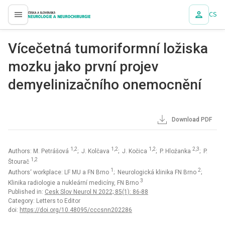
CS
proLékaře.cz
Vícečetná tumoriformní ložiska
mozku jako první projev
demyelinizačního onemocnění
Download PDF
1,2
1,2
1,2
2,3
Authors: M. Petrášová
; J. Kolčava
; J. Kočica
; P. Hložanka
; P.
1,2
Štourač
1
2
Authors‘ workplace: LF MU a FN Brno
; Neurologická klinika FN Brno
;
3
Klinika radiologie a nukleární medicíny, FN Brno
Published in:
Cesk Slov Neurol N 2022; 85(1): 86-88
Category: Letters to Editor
doi:
https://doi.org/10.48095/cccsnn202286