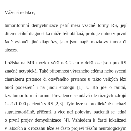
Vážená redakce,
tumoriformní demyelinizace patří mezi vzácné formy RS, její
diferenciální dia­gnostika může být obtížná, proto je nutno v první
řadě vyloučit jiné dia­gnózy, jako jsou např. mozkový tumor či
absces.
Ložiska na MR mozku větší než 2 cm v delší ose jsou pro RS
značně netypická. Také přítomnost výrazného edému nebo sycení
charakteru prstence či otevřeného prstence u takto velkých lézí
budí podezření i na jinou etiologii [1]. U RS jde o raritní,
tzv. tumoriformní formu. Prevalence se udává dle různých zdrojů
1–21/1 000 pacientů s RS [2,3]. Tyto léze se predilekčně nachází
supratentoriálně, přičemž u více než poloviny pacientů se jedná
o první projev demyelinizace [4]. Vzhledem k časté lokalizaci
v lalocích a k rozsahu léze se často projeví těžším neurologickým