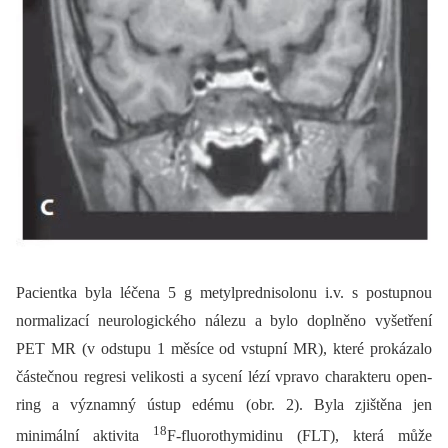
Pacientka byla léčena 5 g metylprednisolonu i.v. s postupnou
normalizací neurologického nálezu a bylo doplněno vyšetření
PET MR (v odstupu 1 měsíce od vstupní MR), které prokázalo
částečnou regresi velikosti a sycení lézí vpravo charakteru open-
ring a významný ústup edému (obr. 2). Byla zjištěna jen
18
minimální aktivita
F-fluorothymidinu (FLT), která může