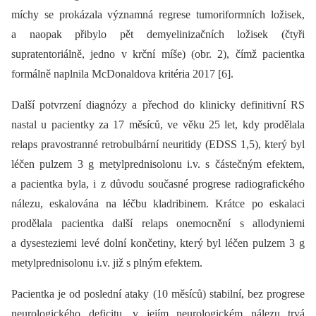
míchy se prokázala významná regrese tumoriformních ložisek,
a naopak přibylo pět demyelinizačních ložisek (čtyři
supratentoriálně, jedno v krční míše) (obr. 2), čímž pacientka
formálně naplnila McDonaldova kritéria 2017 [6].
Další potvrzení dia­gnózy a přechod do klinicky definitivní RS
nastal u pacientky za 17 měsíců, ve věku 25 let, kdy prodělala
relaps pravostranné retrobulbární neuritidy (EDSS 1,5), který byl
léčen pulzem 3 g metylprednisolonu i.v. s částečným efektem,
a pacientka byla, i z důvodu současné progrese radiografického
nálezu, eskalována na léčbu kladribinem. Krátce po eskalaci
prodělala pacientka další relaps onemocnění s allodyniemi
a dysesteziemi levé dolní končetiny, který byl léčen pulzem 3 g
metylprednisolonu i.v. již s plným efektem.
Pacientka je od poslední ataky (10 měsíců) stabilní, bez progrese
neurologického deficitu, v jejím neurologickém nálezu trvá