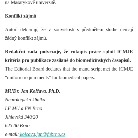
na Masarykově univerzitě.
Konflikt zájmů
Autoři deklarují, že v souvislosti s předmětem studie nemají
žádný konflikt zájmů.
Redakční rada potvrzuje, že rukopis práce splnil ICMJE
kritéria pro publikace zasílané do biomedicínských časopisů.
The Editorial Board declares that the manu script met the ICMJE
“uniform requirements” for biomedical papers.
MUDr. Jan Kolčava, Ph.D.
Neurologická klinika
LF MU a FN Brno
Jihlavská 340/20
625 00 Brno
e-mail:
kolcava.jan@fnbrno.cz