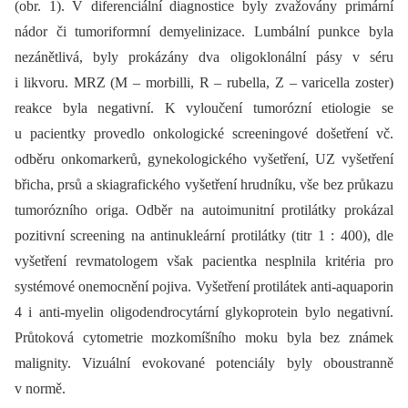
(obr. 1). V diferenciální dia­gnostice byly zvažovány primární
nádor či tumoriformní demyelinizace. Lumbální punkce byla
nezánětlivá, byly prokázány dva oligoklonální pásy v séru
i likvoru. MRZ (M –⁠ morbilli, R –⁠ rubella, Z –⁠ varicella zoster)
reakce byla negativní. K vyloučení tumorózní etiologie se
u pacientky provedlo onkologické screeningové došetření vč.
odběru onkomarkerů, gynekologického vyšetření, UZ vyšetření
břicha, prsů a skiagrafického vyšetření hrudníku, vše bez průkazu
tumorózního origa. Odběr na autoimunitní protilátky prokázal
pozitivní screening na antinukleární protilátky (titr 1 : 400), dle
vyšetření revmatologem však pacientka nesplnila kritéria pro
systémové onemocnění pojiva. Vyšetření protilátek anti-aquaporin
4 i anti-myelin oligodendrocytární glykoprotein bylo negativní.
Průtoková cytometrie mozkomíšního moku byla bez známek
malignity. Vizuální evokované potenciály byly oboustranně
v normě.