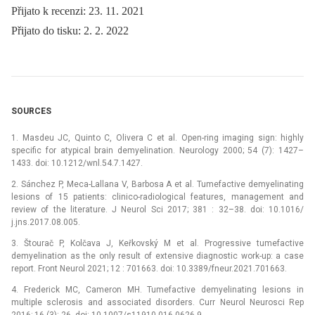
Přijato k recenzi: 23. 11. 2021
Přijato do tisku: 2. 2. 2022
SOURCES
1. Masdeu JC, Quinto C, Olivera C et al. Open-ring imaging sign: highly
specific for atypical brain demyelination. Neurology 2000; 54 (7): 1427–
1433. doi: 10.1212/wnl.54.7.1427.
2. Sánchez P, Meca-Lallana V, Barbosa A et al. Tumefactive demyelinating
lesions of 15 patients: clinico-radiological features, management and
review of the literature. J Neurol Sci 2017; 381 : 32–38. doi: 10.1016/
j.jns.2017.08.005.
3. Štourač P, Kolčava J, Keřkovský M et al. Progressive tumefactive
demyelination as the only result of extensive dia­gnostic work-up: a case
report. Front Neurol 2021; 12 : 701663. doi: 10.3389/fneur.2021.701663.
4. Frederick MC, Cameron MH. Tumefactive demyelinating lesions in
multiple sclerosis and associated disorders. Curr Neurol Neurosci Rep