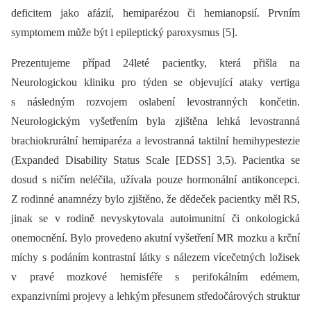
deficitem jako afázií, hemiparézou či hemianopsií. Prvním
symptomem může být i epileptický paroxysmus [5].
Prezentujeme případ 24leté pacientky, která přišla na
Neurologickou kliniku pro týden se objevující ataky vertiga
s následným rozvojem oslabení levostranných končetin.
Neurologickým vyšetřením byla zjištěna lehká levostranná
brachiokrurální hemiparéza a levostranná taktilní hemihypestezie
(Expanded Disability Status Scale [EDSS] 3,5). Pacientka se
dosud s ničím neléčila, užívala pouze hormonální antikoncepci.
Z rodinné anamnézy bylo zjištěno, že dědeček pacientky měl RS,
jinak se v rodině nevyskytovala autoimunitní či onkologická
onemocnění. Bylo provedeno akutní vyšetření MR mozku a krční
míchy s podáním kontrastní látky s nálezem vícečetných ložisek
v pravé mozkové hemisféře s perifokálním edémem,
expanzivními projevy a lehkým přesunem středočárových struktur