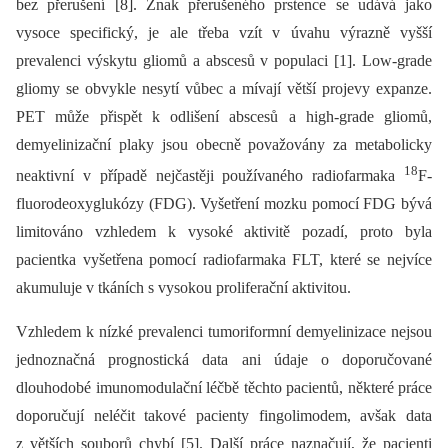
bez přerušení [8]. Znak přerušeného prstence se udává jako
vysoce specifický, je ale třeba vzít v úvahu výrazně vyšší
prevalenci výskytu gliomů a abscesů v populaci [1]. Low-grade
gliomy se obvykle nesytí vůbec a mívají větší projevy expanze.
PET může přispět k odlišení abscesů a high-grade gliomů,
demyelinizační plaky jsou obecně považovány za metabolicky
18
neaktivní v případě nejčastěji používaného radiofarmaka
F-
fluorodeoxyglukózy (FDG). Vyšetření mozku pomocí FDG bývá
limitováno vzhledem k vysoké aktivitě pozadí, proto byla
pacientka vyšetřena pomocí radiofarmaka FLT, které se nejvíce
akumuluje v tkáních s vysokou proliferační aktivitou.
Vzhledem k nízké prevalenci tumoriformní demyelinizace nejsou
jednoznačná prognostická data ani údaje o doporučované
dlouhodobé imunomodulační léčbě těchto pacientů, ně­kte­ré práce
doporučují neléčit takové pacienty fingolimodem, avšak data
z větších souborů chybí [5]. Další práce naznačují, že pacienti