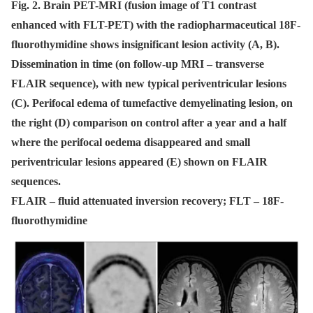
Fig. 2. Brain PET-MRI (fusion image of T1 contrast
enhanced with FLT-PET) with the radiopharmaceutical 18F-
fluorothymidine shows insignificant lesion activity (A, B).
Dissemination in time (on follow-up MRI – transverse
FLAIR sequence), with new typical periventricular lesions
(C). Perifocal edema of tumefactive demyelinating lesion, on
the right (D) comparison on control after a year and a half
where the perifocal oedema disappeared and small
periventricular lesions appeared (E) shown on FLAIR
sequences.
FLAIR – fluid attenuated inversion recovery; FLT – 18F-
fluorothymidine