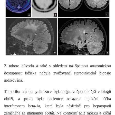
Z tohoto důvodu a také s ohledem na špatnou anatomickou
dostupnost ložiska nebyla zvažovaná stereotaktická bio­psie
indikována.
Tumoriformní demyelinizace byla nejpravděpodobnější etiologií
obtíží, a proto byla pacientce nasazena injekční léčba
interferonem beta-1a, která byla následně pro hepatopatii
zaměněna za glatiramer acetát. Na kontrolní MR mozku a krční