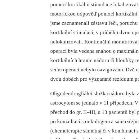
pomocí kortikální stimulace lokalizova
motorickou odpověď pomocí kortikální 
jsme zaznamenali zástavu řeči, poruchu 
kortikální stimulaci, v průběhu dvou op
nelokalizovali. Kontinuální monitorová
operací byla vedena snahou o maximální
kortikálních hranic nádoru či hloubky r
sedm operací nebylo navigováno. Dvě o
dvou dobách pro významné reziduum po 
Oligodendrogliální složka nádoru byla za
astrocytom se jednalo v 11 případech. V
přechod do gr. II–III, u 13 pacientů byl
po konzultaci s onkologem a samozřejmě
(chemoterapie samotná či v kombinací s r