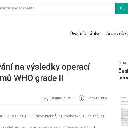
Úvodní stránka
Archiv čísel
ČLÁN
ání na výsledky operací
Česk
omů WHO grade II
neu
Stáhnout PDF
English info
1
1
1
2
3
al
; A. Malucelli
; T. Radovnický
; M. Posltová
; F. Cihlář
; M.
 Krajská zdravotní a. s., Masarykova nemocnice v Ústí nad