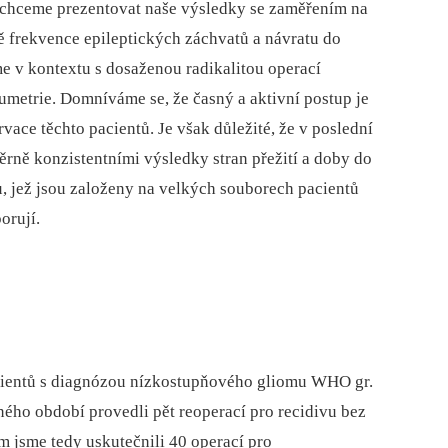
e chceme prezentovat naše výsledky se zaměřením na
ně frekvence epileptických záchvatů a návratu do
e v kontextu s dosaženou radikalitou operací
etrie. Domníváme se, že časný a aktivní postup je
vace těchto pacientů. Je však důležité, že v poslední
ěrně konzistentními výsledky stran přežití a doby do
, jež jsou založeny na velkých souborech pacientů
orují.
cientů s diagnózou nízkostupňového glio­­mu WHO gr.
aného období provedli pět reoperací pro recidivu bez
 jsme tedy uskutečnili 40 operací pro