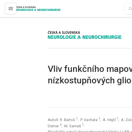
proLékaře.cz
proLékaře.cz
Vliv funkčního mapov
nízkostupňových gli
1
1
1
Autoři: R. Bartoš
; P. Vachata
; A. Hejčl
; A. Zol
3
1
Derner
; M. Sameš
Působiště autorů: Neurochirurgická klinika UJEP a