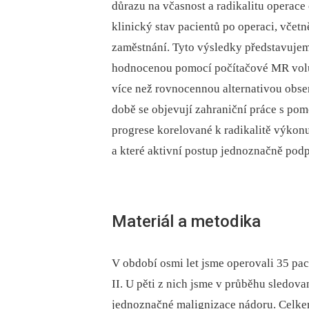
důrazu na včasnost a radikalitu operac
klinický stav pacientů po operaci, včet
zaměstnání. Tyto výsledky představujem
hodnocenou pomocí počítačové MR volum
více než rovnocennou alternativou obser
době se objevují zahraniční práce s pom
progrese korelované k radikalitě výkonu
a které aktivní postup jednoznačně podp
Materiál a metodika
V období osmi let jsme operovali 35 pa
II. U pěti z nich jsme v průběhu sledov
jednoznačné malignizace nádoru. Celkem