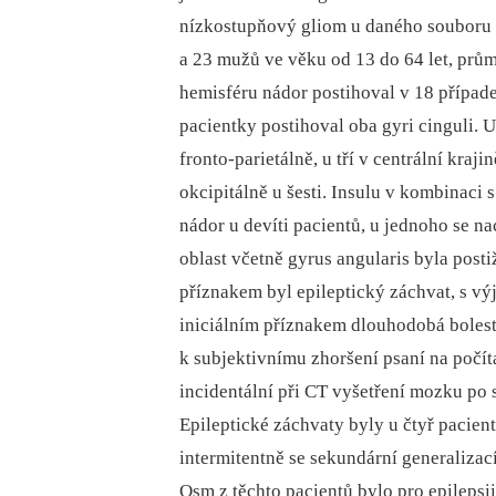
nízkostupňový gliom u daného souboru p
a 23 mužů ve věku od 13 do 64 let, prům
hemisféru nádor postihoval v 18 případe
pacientky postihoval oba gyri cinguli. U 
fronto-parietálně, u tří v centrální kra
okcipitálně u šesti. Insulu v kombinaci
nádor u devíti pacientů, u jednoho se na
oblast včetně gyrus angularis byla post
příznakem byl epileptický záchvat, s v
iniciálním příznakem dlouhodobá bolest 
k subjektivnímu zhoršení psaní na počít
incidentální při CT vyšetření mozku po 
Epileptické záchvaty byly u čtyř pacient
intermitentně se sekundární generalizac
Osm z těchto pacientů bylo pro epilep