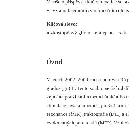
V našem příspěvku k této tematice se ta
ve vztahu k jednotlivým funkčním obla
Klíčová slova:
nízkostupňový gliom –⁠ epilepsie –⁠ radi
Úvod
V letech 2002–2009 jsme operovali 35
gradus (gr.) II. Tento soubor se liší o
zejména používáním metod funkčního map
stimulace, awake operace, použití korti
rezonance (fMR), traktografie (DTI) a 
evokovaných potenciálů (MEP). Vzhlede