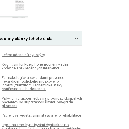
šechny články tohoto čísla
Léčba adenomů hypofýzy
Kognitivní funkce při onemocnění vnitřní
krkavice a vliv léčebných intervencí
Farmakologická sekundární prevence
nekardioembolického mozkového
infarktu/tranzitorní ischemické ataky –
současnost a budoucnost
Vplyv chirurgickej liečby na prognózu dospelých
pacientov so supratentoriálnymi low-grade
gliómami
Pacient ve vegetativním stavu a jeho rehabilitace
Hypothalamo-hypofyzární dysfunkce po
kraniocerebrálních traumatech a po spontánním