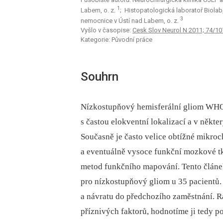
1
Labem, o. z.
; Histopatologická laboratoř Biolab
3
nemocnice v Ústí nad Labem, o. z.
Vyšlo v časopise:
Cesk Slov Neurol N 2011; 74/10
Kategorie: Původní práce
Souhrn
Nízkostupňový hemisferální gliom WHO I
s častou elokventní lokalizací a v někt
Současně je často velice obtížné mikroc
a eventuálně vysoce funkční mozkové tk
metod funkčního mapování. Tento článek
pro nízkostupňový gliom u 35 pacientů
a návratu do předchozího zaměstnání. Ra
příznivých faktorů, hodnotíme ji tedy 