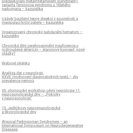
předávkování metamfetaminem (pervitinem):
varianta Tersonova syndromu u 16letého
narkomana – kazuistika
Uzávěr bazilární tepny disekcí v souvislosti s
manipulací krční páteře – kazuistika
Organizovaný chronický subdurální hematom –
kazuistiky
Chronická žilní cerebrospinální insuficience u
roztroušené sklerózy – staronový koncept, nové
otázky?
Webové okénko
Analýza dat v neurologii.
XXVII. Hodnocení diagnostických testů – vliv
prevalence nemoci
VII. olomoucký workshop cévní neurologie 11.
neurosonologické dny – „Pokroky
v neurosonologii“
15. Jedličkovy neuroimunologické
a likvorologické dny
Atypical Parkinsonian Syndromes – an
International Symposium on Neurodegenerative
Diseases