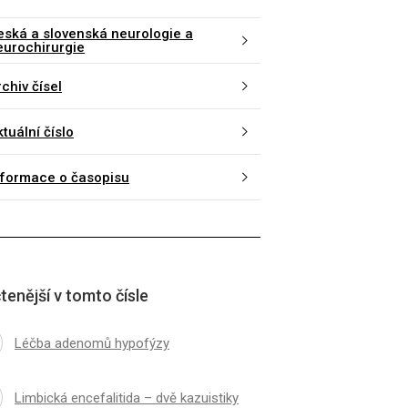
eská a slovenská neurologie a
eurochirurgie
chiv čísel
tuální číslo
nformace o časopisu
tenější v tomto čísle
Léčba adenomů hypofýzy
Limbická encefalitida – dvě kazuistiky