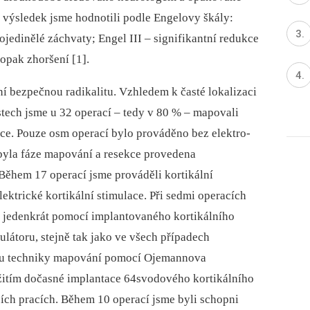
výsledek jsme hodnotili podle Engelovy škály:
 ojedinělé záchvaty; Engel III –⁠ signifikantní redukce
­opak zhoršení [1].
 bezpečnou radikalitu. Vzhledem k časté lokalizaci
tech jsme u 32 operací –⁠ tedy v 80 % –⁠ mapovali
kce. Pouze osm operací bylo prováděno bez elektro­
 byla fáze mapování a resekce provedena
 Během 17 operací jsme prováděli kortikální
ktrické kortikální stimulace. Při sedmi operacích
, jedenkrát pomocí implantovaného kortikálního
látoru, stejně tak jako ve všech případech
ku techniky mapování pomocí Ojemannova
yužitím dočasné implantace 64svodového kortikálního
zích pracích. Během 10 operací jsme byli schopni