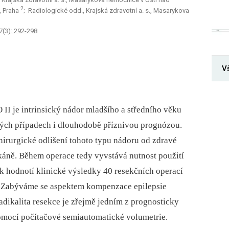
2
, Praha
; Radiologické odd., Krajská zdravotní a. s., Masarykova
7(3): 292-298
V
I je intrinsický nádor mladšího a středního věku
erých případech i dlouhodobě příznivou prognózou.
hirurgické odlišení tohoto typu nádoru od zdravé
áně. Během operace tedy vyvstává nutnost použití
 hodnotí klinické výsledky 40 resekčních operací
. Zabýváme se aspektem kompenzace epilepsie
dikalita resekce je zřejmě jedním z prognosticky
pomocí počítačové semiautomatické volumetrie.