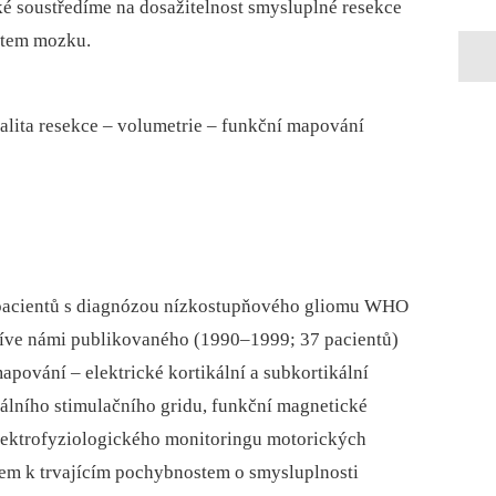
ké soustředíme na dosažitelnost smysluplné resekce
stem mozku.
kalita resekce –⁠ volumetrie –⁠ funkční mapování
 pacientů s diagnózou nízkostupňového gliomu WHO
d dříve námi publikovaného (1990–1999; 37 pacientů)
ování –⁠ elektrické kortikální a subkortikální
kálního stimulačního gridu, funkční magnetické
elektrofyziologického monitoringu motorických
m k trvajícím pochybnostem o smysluplnosti