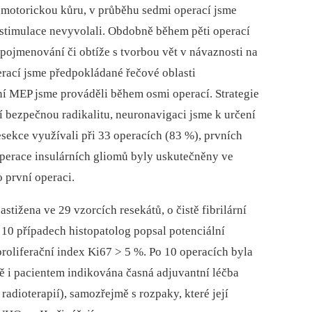
t motorickou kůru, v průběhu sedmi operací jsme
stimulace nevyvolali. Obdobně během pěti operací
pojmenování či obtíže s tvorbou vět v návaznosti na
erací jsme předpokládané řečové oblasti
ní MEP jsme prováděli během osmi operací. Strategie
 bezpečnou radikalitu, neuronavigaci jsme k určení
esekce využívali při 33 operacích (83 %), prvních
perace insulárních gliomů byly uskutečněny ve
první operaci.
stižena ve 29 vzorcích resekátů, o čistě fibrilární
 10 případech histopatolog popsal potenciální
 proliferační index Ki67 > 5 %. Po 10 operacích byla
 i pacientem indikována časná adjuvantní léčba
adioterapií), samozřejmě s rozpaky, které její