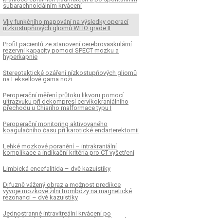
subarachnoidálním krvácení
Vliv funkčního mapování na výsledky operací
nízkostupňových gliomů WHO grade II
Profit pacientů ze stanovení cerebrovaskulární
rezervní kapacity pomocí SPECT mozku a
hyperkapnie
Stereotaktické ozáření nízkostupňových gliomů
na Leksellově gama noži
Peroperační měření průtoku likvoru pomocí
ultrazvuku při dekompresi cervikokraniálního
přechodu u Chiariho malformace typu I
Peroperační monitoring aktivovaného
koagulačního času při karotické endarterektomii
Lehké mozkové poranění – intrakraniální
komplikace a indikační kritéria pro CT vyšetření
Limbická encefalitida – dvě kazuistiky
Difuzně vážený obraz a možnost predikce
vývoje mozkové žilní trombózy na magnetické
rezonanci – dvě kazuistiky
Jednostranné intravitreální krvácení po