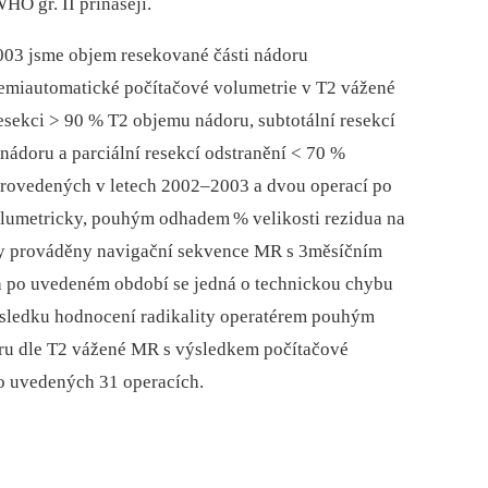
HO gr. II přinášejí.
003 jsme objem resekované části nádoru
semiautomatické počítačové volumetrie v T2 vážené
esekci > 90 % T2 objemu nádoru, subtotální resekcí
nádoru a parciální resekcí odstranění < 70 %
provedených v letech 2002–2003 a dvou operací po
lumetricky, pouhým odhadem % velikosti rezidua na
ly prováděny navigační sekvence MR s 3měsíčním
h po uvedeném období se jedná o technickou chybu
ýsledku hodnocení radikality operatérem pouhým
ru dle T2 vážené MR s výsledkem počítačové
o uvedených 31 operacích.