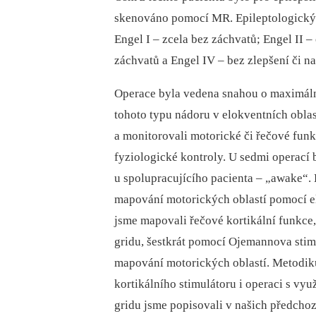
skenováno pomocí MR. Epileptologický 
Engel I –⁠ zcela bez záchvatů; Engel II –⁠
záchvatů a Engel IV –⁠ bez zlepšení či na
Operace byla vedena snahou o maximální
tohoto typu nádoru v elokventních oblas
a monitorovali motorické či řečové fun
fyziologické kontroly. U sedmi operací
u spolupracujícího pacienta –⁠ „awake“.
mapování motorických oblastí pomocí ele
jsme mapovali řečové kortikální funkce
gridu, šestkrát pomocí Ojemannova stimu
mapování motorických oblastí. Metodi
kortikálního stimulátoru i operaci s v
gridu jsme popisovali v našich předcho