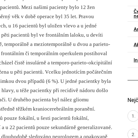
acientů. Mezi našimi pacienty bylo 12 žen
Č
n
ěrný věk v době operace byl 35 let. Pravou
ch, u 16 pacientů byl uložen vlevo a u jedné
Ar
pěti pacientů byl ve frontálním laloku, u devíti
jině, temporálně a meziotemporálně u dvou a parieto-
Ak
 s frontálním či temporálním operkulem postihoval
I
cházel čistě insulárně a temporo-parieto-okcipitální
ižena u pěti pacientů. Vcelku jednotícím počátečním
ýjimkou dvou případů (6 %). U jedné pacientky byla
hlavy, u téže pacientky při recidivě nádoru došlo
ači. U druhého pacienta byl nález gliomu
Nejč
středně těžkém kranio­cerebrálním poranění.
ů pouze fokální, u šesti pacientů fokální,
í a u 22 pacientů pouze sekundárně generalizované.
sii dlouhodobě sledováno neurologem a opakovaně