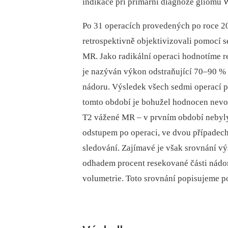
indikace při primární diagnóze gliomu W
Po 31 operacích provedených po roce 2
retrospektivně objektivizovali pomocí 
MR. Jako radikální operaci hodnotíme r
je nazýván výkon odstraňující 70–90 % 
nádoru. Výsledek všech sedmi operací 
tomto období je bohužel hodnocen nevo
T2 vážené MR –⁠ v prvním období neby
odstupem po operaci, ve dvou případec
sledování. Zajímavé je však srovnání v
odhadem procent resekované části nádo
volumetrie. Toto srovnání popisujeme p