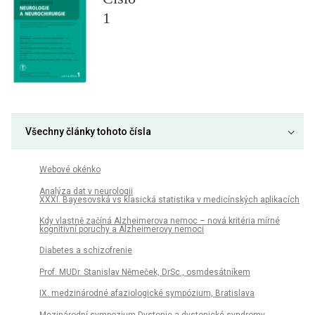
1
Všechny články tohoto čísla
Webové okénko
Analýza dat v neurologii
XXXI. Bayesovská vs klasická statistika v medicínských aplikacích
Kdy vlastně začíná Alzheimerova nemoc – nová kritéria mírné
kognitivní poruchy a Alzheimerovy nemoci
Diabetes a schizofrenie
Prof. MUDr. Stanislav Němeček, DrSc., osmdesátníkem
IX. medzinárodné afaziologické sympózium, Bratislava
Mezinárodní sympozium Dystonie a dystonické syndromy