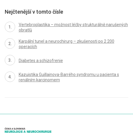
Nejčtenější v tomto čísle
Vertebroplastika – možnost léčby strukturálně narušených
obratlů
Karpální tunel a neurochirurg – zkušenosti po 2 200
operacích
Diabetes a schizofrenie
Kazuistika Guillainova-Barrého syndromu u pacienta s
renálním karcinomem
proLékaře.cz