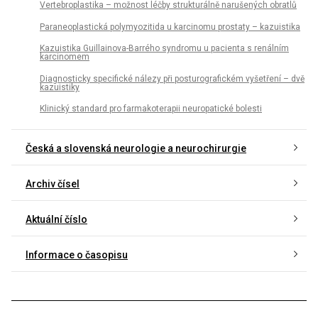
Vertebroplastika – možnost léčby strukturálně narušených obratlů
Paraneoplastická polymyozitida u karcinomu prostaty – kazuistika
Kazuistika Guillainova-Barrého syndromu u pacienta s renálním
karcinomem
Diagnosticky specifické nálezy při posturografickém vyšetření – dvě
kazuistiky
Klinický standard pro farmakoterapii neuropatické bolesti
Česká a slovenská neurologie a neurochirurgie
Archiv čísel
Aktuální číslo
Informace o časopisu