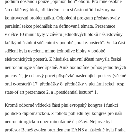
pódium dostanou pouze „opinion lídři“ oboru. Pro mne osobně
šlo o klíčový blok, při kterém jsem si často utřídil názory na
kontroverzní problematiku. Odpolední program představovaly
paralelní sekce přednášek na definovaná témata. Prezentace
v délce 10 minut byly v závěru jednotlivých bloků následovány
krátkými ústními sděleními v podobě „oral e-posterů“. Velká část
sdělení byla uvedena mimo jednotlivé bloky v podobě
elektronických posterů. Z hlediska aktivní účasti nevyšla česká
neurochirurgie vůbec špatně. Aniž hodnotíme přínos jednotlivých
pracovišť, je celkový počet příspěvků následující: postery (včetně
oral e-posterů) 17, přednášky 8, přednášky v plenární sekci, resp.
state-of art prezentace 2, a „presidential lecture“ 1.
Kromě odborné vědecké části plní evropský kongres i funkci
politicko-diplomatickou. Z tohoto pohledu byl kongres pro naši
neurochirurgickou obec mimořádně úspěšný. Nejprve byl
profesor Beneš zvolen prezidentem EANS a následně byla Praha