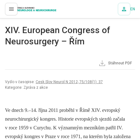
EN
proLékaře.cz
XIV. European Congress of
Neurosurgery – Řím
Stáhnout PDF
Vyšlo v časopise:
Cesk Slov Neurol N 2012; 75/108(1): 37
Kategorie: Zpráva z akce
Ve dnech 9.–14. října 2011 proběhl v Římě XIV. evropský
neurochirurgický kongres. Historie evropských sjezdů začala
v roce 1959 v Curychu. K významným mezníkům patřil IV.
evropský kongres v Praze v roce 1971, na kterém byla založena