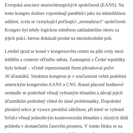
Evropská asociace neurochirurgických společností (EANS). Na
tento kongres dodnes vzpomínají pamětníci jako na mimořádnou
událost, zcela se vymykající počínající „normalizaci“ společnosti.
Kongres byl tehdy logickou odměnou zakladatelům oboru za
jejich práci, kterou dokázali prodat na mezinárodním poli.
Letošní sjezd se konal v kongresovém centru na půli cesty mezi
letištěm a centrem věčného města. Zastoupení z České republiky
bylo bohaté –⁠ včetně reprezentantů firem přesahoval počet
30 účastníků. Struktura kongresu je v současnosti velmi podobná
americkým kongresům AANS a CNS. Ranní placené hodinové
semináře se podrobně věnují vybraným tématům a dávají jejich
účastníkům podrobný vhled do dané problematiky. Dopolední
plenární sekce je vysoce prestižní záležitost, při které se vybraní
řečníci věnují jednotlivým kontroverzním tématům z různých úhlů
pohledu v dostatečném časovém prostoru. V tomto bloku se na