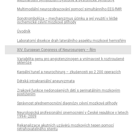
Multimodální neurozobrazování pomocí simultánního EEG-fMR
Sonotrombolýza – mechanizmus účinku a její využití v léčbě
ischemické cévní mozkové příhody
Úvodník
Laboratorní disekce drah laterálního aspektu mozkové hemisféry
XIV. European Congress of Neurosurgery – Řím
Variabilita genu pro angiotenzinogen a vnímavost k roztroušené
skleróze
Karpální tunel a neurochirurg – zkušenosti po 2 200 operacích
Dětská intrakraniální aneuryzmata
Zrakové funkce nedonošených dětí s perinatálním mozkovým
postižením
Správnost přednemocniční diagnózy cévní mozkové příhody
Neurologická profesionální onemocnění v České republice v letech
1994–2009
Rekanalizace akutních uzávěrů mozkových tepen pomocí
retrahovatelného stentu