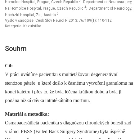
3
Homolce Hospital, Prague, Czech Republic
; Department of Neurosurgery,
4
Na Homolce Hospital, Prague, Czech Republic
; Department of Neurology,
5
Hochzirl Hospital, Zirl, Austria
Vyšlo v časopise:
Cesk Slov Neurol N 2013; 76/109(1): 110-112
Kategorie: Kazuistika
Souhrn
Cíl:
V práci uvádíme pacientku s multietážovou degenerativní
stenózou páteře, u které došlo k časnému vytvoření granulomu na
konci katétru i přes to, že byla léčena krátkou dobu a byla jí
podána nízká dávka intratékálního morfinu.
Materiál a metodika:
Osmapadesátiletá pacientka s diagnózou chronických bolestí zad
v rámci FBSS (Failed Back Surgery Syndrome) byla úspěšně