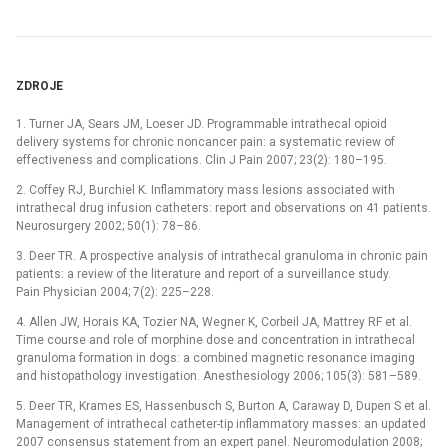
ZDROJE
1. Turner JA, Sears JM, Loeser JD. Programmable intrathecal opioid
delivery systems for chronic noncancer pain: a systematic review of
effectiveness and complications. Clin J Pain 2007; 23(2): 180–195.
2. Coffey RJ, Burchiel K. Inflammatory mass lesions associated with
intrathecal drug infusion catheters: report and observations on 41 patients.
Neurosurgery 2002; 50(1): 78–86.
3. Deer TR. A prospective analysis of intrathecal granuloma in chronic pain
patients: a review of the literature and report of a surveillance study.
Pain Physician 2004; 7(2): 225–228.
4. Allen JW, Horais KA, Tozier NA, Wegner K, Corbeil JA, Mattrey RF et al.
Time course and role of morphine dose and concentration in intrathecal
granuloma formation in dogs: a combined magnetic resonance imaging
and histopathology investigation. Anesthesiology 2006; 105(3): 581–589.
5. Deer TR, Krames ES, Hassenbusch S, Burton A, Caraway D, Dupen S et al.
Management of intrathecal catheter-tip inflammatory masses: an updated
2007 consensus statement from an expert panel. Neuromodulation 2008;