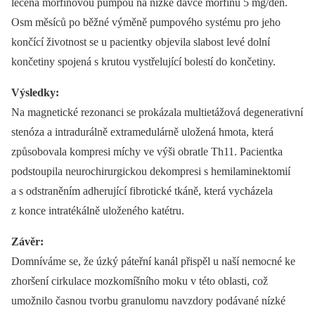
léčena morfinovou pumpou na nízké dávce morfinu 5 mg/den.
Osm měsíců po běžné výměně pumpového systému pro jeho
končící životnost se u pacientky objevila slabost levé dolní
končetiny spojená s krutou vystřelující bolestí do končetiny.
Výsledky:
Na magnetické rezonanci se prokázala multietážová degenerativní
stenóza a intradurálně extramedulárně uložená hmota, která
způsobovala kompresi míchy ve výši obratle Th11. Pacientka
podstoupila neurochirurgickou dekompresi s hemilaminektomií
a s odstraněním adherující fibrotické tkáně, která vycházela
z konce intratékálně uloženého katétru.
Závěr:
Domníváme se, že úzký páteřní kanál přispěl u naší nemocné ke
zhoršení cirkulace mozkomíšního moku v této oblasti, což
umožnilo časnou tvorbu granulomu navzdory podávané nízké