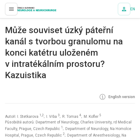
EN
proLékaře.cz
Může souviset úzký páteřní
kanál s tvorbou granulomu na
konci katétru uloženém
v intratékálním prostoru?
Kazuistika
English version
1,2
3
4
5
Autoři: I. Stetkarova
; I. Vrba
; R. Tomas
; M. Kofler
Působiště autorů: Department of Neurology, Charles University, rd Medical
1
Faculty, Prague, Czech Republic
; Department of Neurology, Na Homolce
2
Hospital, Prague, Czech Republic
; Department of Anesthesiology, Na