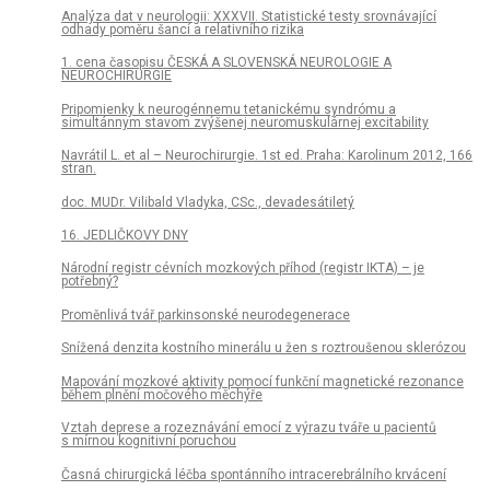
Analýza dat v neurologii: XXXVII. Statistické testy srovnávající
odhady poměru šancí a relativního rizika
1. cena časopisu ČESKÁ A SLOVENSKÁ NEUROLOGIE A
NEUROCHIRURGIE
Pripomienky k neurogénnemu tetanickému syndrómu a
simultánnym stavom zvýšenej neuromuskulárnej excitability
Navrátil L. et al – Neurochirurgie. 1st ed. Praha: Karolinum 2012, 166
stran.
doc. MUDr. Vilibald Vladyka, CSc., devadesátiletý
16. JEDLIČKOVY DNY
Národní registr cévních mozkových příhod (registr IKTA) – je
potřebný?
Proměnlivá tvář parkinsonské neurodegenerace
Snížená denzita kostního minerálu u žen s roztroušenou sklerózou
Mapování mozkové aktivity pomocí funkční magnetické rezonance
během plnění močového měchýře
Vztah deprese a rozeznávání emocí z výrazu tváře u pacientů
s mírnou kognitivní poruchou
Časná chirurgická léčba spontánního intracerebrálního krvácení