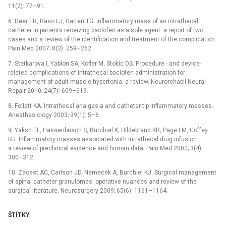
11(2): 77–91.
6. Deer TR, Raso LJ, Garten TG. Inflammatory mass of an intrathecal
catheter in patients receiving baclofen as a sole agent: a report of two
cases and a review of the identification and treatment of the complication.
Pain Med 2007; 8(3): 259–262.
7. Stetkarova I, Yablon SA, Kofler M, Stokic DS. Procedure -⁠ and device-
related complications of intrathecal baclofen administration for
management of adult muscle hypertonia: a review. Neurorehabil Neural
Repair 2010; 24(7): 609–619.
8. Follett KA. Intrathecal analgesia and catheter-tip inflammatory masses.
Anesthesiology 2003; 99(1): 5–6.
9. Yaksh TL, Hassenbusch S, Burchiel K, Hildebrand KR, Page LM, Coffey
RJ. Inflammatory masses associated with intrathecal drug infusion:
a review of preclinical evidence and human data. Pain Med 2002; 3(4):
300–312.
10. Zacest AC, Carlson JD, Nemecek A, Burchiel KJ. Surgical management
of spinal catheter granulomas: operative nuances and review of the
surgical literature. Neurosurgery 2009; 65(6): 1161–1164.
ŠTÍTKY