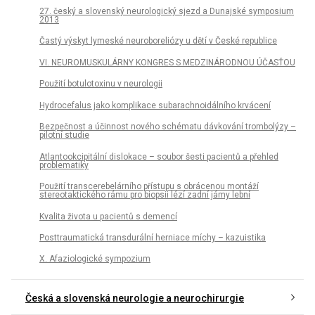
27. český a slovenský neurologický sjezd a Dunajské symposium
2013
Častý výskyt lymeské neuroboreliózy u dětí v České republice
VI. NEUROMUSKULÁRNY KONGRES S MEDZINÁRODNOU ÚČASŤOU
Použití botulotoxinu v neurologii
Hydrocefalus jako komplikace subarachnoidálního krvácení
Bezpečnost a účinnost nového schématu dávkování trombolýzy –
pilotní studie
Atlantookcipitální dislokace – soubor šesti pacientů a přehled
problematiky
Použití transcerebelárního přístupu s obrácenou montáží
stereotaktického rámu pro biopsii lézí zadní jámy lební
Kvalita života u pacientů s demencí
Posttraumatická transdurální herniace míchy – kazuistika
X. Afaziologické sympozium
Česká a slovenská neurologie a neurochirurgie