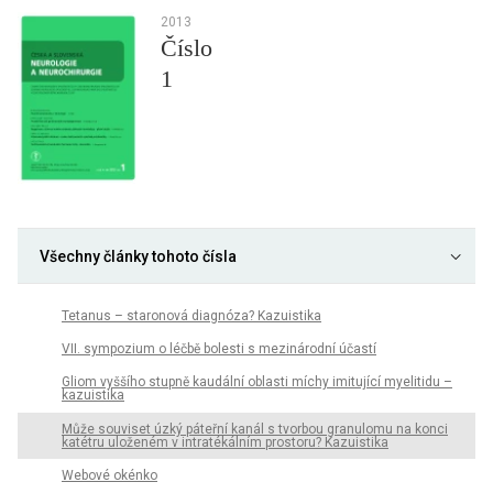
2013
Číslo
1
Všechny články tohoto čísla
Tetanus – staronová diagnóza? Kazuistika
VII. sympozium o léčbě bolesti s mezinárodní účastí
Gliom vyššího stupně kaudální oblasti míchy imitující myelitidu –
kazuistika
Může souviset úzký páteřní kanál s tvorbou granulomu na konci
katétru uloženém v intratékálním prostoru? Kazuistika
Webové okénko