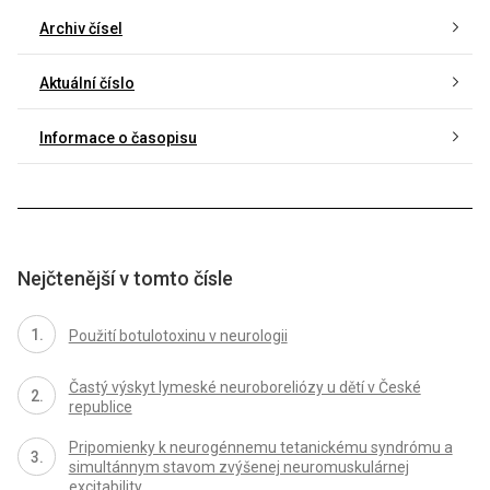
Archiv čísel
Aktuální číslo
Informace o časopisu
Nejčtenější v tomto čísle
Použití botulotoxinu v neurologii
Častý výskyt lymeské neuroboreliózy u dětí v České
republice
Pripomienky k neurogénnemu tetanickému syndrómu a
simultánnym stavom zvýšenej neuromuskulárnej
excitability