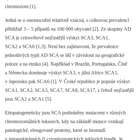
chromozom [1].
Jedná se o onemocnění relativně vzácná, s celkovou prevalencí
přibližně 3 –⁠ 5 případů na 100 000 obyvatel [2]. Ze skupiny AD
SCA je celosvětově nejčastější výskyt SCA3, SCA1,
SCA2 a SCA6 [1,3]. Není bez zajímavosti, že prevalence
jednotlivých typů AD SCA se liší v závislosti na geografické
poloze a na etniku [4]. Například v Brazílii, Portugalsku, Číně
a Německu dominuje výskyt SCA3, v jižní Africe SCA1,
v Japonsku pak SCA6 [1]. V České republice je popsán výskyt
SCA1, SCA2, SCA3, SCA7, SCA8, SCA17, z čehož nejčastější
jsou SCA2 a SCA1 [5].
Etiopatogeneticky jsou SCA podmíněny mutacemi v různých
chromozomálních lokusech, kdy na základě mutace vznikají
patologické, elongované proteiny, které se hromadí
v intranukleárních či cytoplazmatických inkluzích buněk. Je