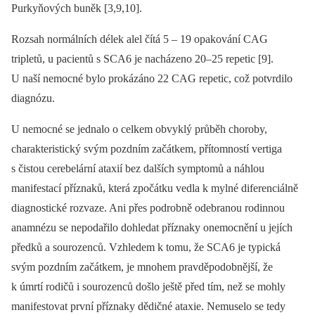
Purkyňových buněk [3,9,10].
Rozsah normálních délek alel čítá 5 –⁠ 19 opakování CAG
tripletů, u pacientů s SCA6 je nacházeno 20–25 repetic [9].
U naší nemocné bylo prokázáno 22 CAG repetic, což potvrdilo
diagnózu.
U nemocné se jednalo o celkem obvyklý průběh choroby,
charakteristický svým pozdním začátkem, přítomností vertiga
s čistou cerebelární ataxií bez dalších symptomů a náhlou
manifestací příznaků, která zpočátku vedla k mylné diferenciálně
diagnostické rozvaze. Ani přes podrobně odebranou rodinnou
anamnézu se nepodařilo dohledat příznaky onemocnění u jejích
předků a sourozenců. Vzhledem k tomu, že SCA6 je typická
svým pozdním začátkem, je mnohem pravděpodobnější, že
k úmrtí rodičů i sourozenců došlo ještě před tím, než se mohly
manifestovat první příznaky dědičné ataxie. Nemuselo se tedy