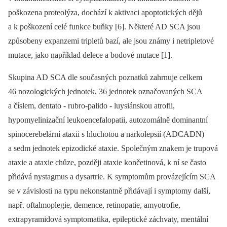
poškozena proteolýza, dochází k aktivaci apoptotických dějů
a k poškození celé funkce buňky [6]. Některé AD SCA jsou
způsobeny expanzemi tripletů bazí, ale jsou známy i netripletové
mutace, jako například delece a bodové mutace [1].
Skupina AD SCA dle současných poznatků zahrnuje celkem
46 nozologických jednotek, 36 jednotek označovaných SCA
a číslem, dentato ‑⁠ rubro‑palido ‑⁠ luysiánskou atrofii,
hypomyelinizační leukoencefalopatii, autozomálně dominantní
spinocerebelární ataxii s hluchotou a narkolepsií (ADCADN)
a sedm jednotek epizodické ataxie. Společným znakem je trupová
ataxie a ataxie chůze, později ataxie končetinová, k ní se často
přidává nystagmus a dysartrie. K symptomům provázejícím SCA
se v závislosti na typu nekonstantně přidávají i symptomy další,
např. oftalmoplegie, demence, retinopatie, amyotrofie,
extrapyramidová symptomatika, epileptické záchvaty, mentální