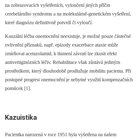
na zobrazovacích vyšetřeních, vyloučení jiných příčin
cerebelárního syndromu a na molekulárně‑genetickém vyšetření,
které dia­gnózu definitivně potvrdí či vyloučí.
Kauzální léčba onemocnění neexistuje, je možné pouze částečné
ovlivnění příznaků, např. epizody exacerbace ataxie může
zmírňovat acetazolamid, k tlumení závratí lze zkusit efekt
antivertiginózních léčiv. Rehabilitace však zůstává jediným
prostředkem, který dlouhodobě prodlužuje mobilitu pacienta. Při
postupné progresi onemocnění je nebytné využití kompenzačních
pomůcek [1].
Kazuistika
Pacientka narozená v roce 1951 byla vyšetřena na našem