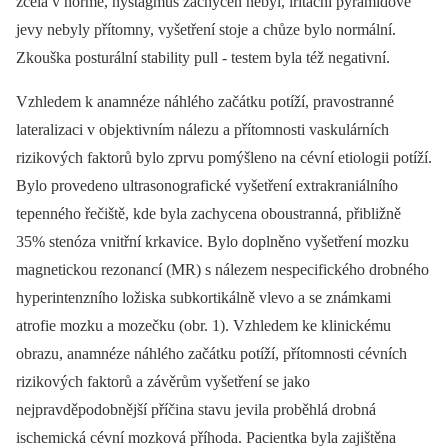
zcela v normě, nystagmus zachycen nebyl, iritační pyramidové
jevy nebyly přítomny, vyšetření stoje a chůze bylo normální.
Zkouška posturální stability pull ‑⁠ testem byla též negativní.
Vzhledem k anamnéze náhlého začátku potíží, pravostranné
lateralizaci v objektivním nálezu a přítomnosti vaskulárních
rizikových faktorů bylo zprvu pomýšleno na cévní etiologii potíží.
Bylo provedeno ultrasonografické vyšetření extrakraniálního
tepenného řečiště, kde byla zachycena oboustranná, přibližně
35% stenóza vnitřní krkavice. Bylo doplněno vyšetření mozku
magnetickou rezonancí (MR) s nálezem nespecifického drobného
hyperintenzního ložiska subkortikálně vlevo a se známkami
atrofie mozku a mozečku (obr. 1). Vzhledem ke klinickému
obrazu, anamnéze náhlého začátku potíží, přítomnosti cévních
rizikových faktorů a závěrům vyšetření se jako
nejpravděpodobnější příčina stavu jevila proběhlá drobná
ischemická cévní mozková příhoda. Pacientka byla zajištěna