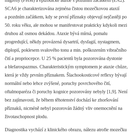
migrény (FHM) a epizodické ataxie s pozdním začátkem (EA2).
SCA6 je charakterizována zejména čistou mozečkovou ataxií
a pozdním začátkem, kdy se první příznaky objevují nejčastěji po
50. roku věku, ale mohou se manifestovat prakticky kdykoli mezi
druhou až osmou dekádou. Ataxie bývá mírná, pomalu
progredující, někdy provázená dysartrií, dysfagií, nystagmem,
diplopií, poklesem svalového tonu a min. poškozením vibračního
čití a propriocepce. U 25 % pa­cientů byla pozorována dystonie
a blefarospazmus. Charakteristickým symptomem je ataxie chůze,
která je vždy prvním příznakem. Šlachookosticové reflexy bývají
normální nebo lehce zvýšené, poruchy povrchového čití,
oftalmoparéza či poruchy kognice pozorovány nebyly [1,9]. Není
bez zajímavosti, že během těhotenství dochází ke zhoršování
příznaků, nicméně nebyl pozorován žádný vliv onemocnění na
životaschopnost plodu.
Diagnostika vychází z klinického obrazu, nálezu atrofie mozečku