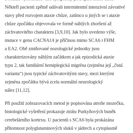
Někteří pa­cienti zpětně udávali intermitentní intenzivní závrativé
stavy před rozvojem ataxie chůze, zatímco u jiných se i ataxie
chůze zpočátku objevovala ve formě náhlých zhoršení až
záchvatovitého charakteru [3,9,10]. Jak bylo uvedeno výše,
mutace v genu
CACNA1A
je příčinou mimo SCA6 i FHM
a EA2. Obě zmiňované nozologické jednotky jsou
charakterizovány náhlým začátkem a jak epizodická ataxie
typu 2, tak familiární hemiplegická migréna (zejména její „čistá
varianta“) jsou typické záchvatovitými stavy, mezi kterými
zejména zpočátku bývá zcela normální neurologický
nález [11,12].
Při použití zobrazovacích metod je popisována atrofie mozečku,
histologické vyšetření prokazuje ztrátu Purkyňových buněk
cerebelárního kortexu. U pacientů s SCA6 byla prokázána
přítomnost polyglutaminových sluků v jádrech a cytoplasmě