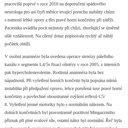
pracovišti poprvé v roce 2010 na doporučení spádového
neurologa pro asi čtyři měsíce trvající poruchu stability chůze
s nutností lehké opory a třes pravé horní končetiny při zátěži.
Pacientka uváděla pocit nejistoty při chůzi, zhoršující se úměrně
ušlé vzdálenosti. Na cílený dotaz popisovala rychlý až náhlý
počátek obtíží.
V osobní anamnéze byla uvedena operace stenózy páteřního
kanálu v segmentu L4/ 5s fixací olistézy v roce 2005, z interních
pak hypercholesterolemie. Rodinná anam­néza byla bez
nápadností. Při vyšetření horních končetin byla popsána mírná
instabilita při předpažení vpravo, lehce porušená taxe pravé horní
končetiny a povšechné oboustranné zvýšení reflexů C5/
8. Vyšetření jemné motoriky bylo s normálním nálezem. Na
dolních končetinách byl pravostranně pozitivní Mingazziniho
příznak při plné svalové síle, ostatní nález byl normální. Řeč byla