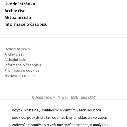
Úvodní stránka
Archiv čísel
Aktuální číslo
Informace o časopisu
Úvodní stránka
Archiv čísel
Aktuální číslo
Informace o časopisu
Prohlášení o cookies
Nastavení cookies
© 2008-2026 MeDitorial | ISSN 1803-6597
Stránky proLékaře.cz jsou určeny výhradně odborníkům ve
zdravotnictví.
Čtěte prohlášení
a
Zásady zpracování osobních údajů
.
Když kliknete na „Souhlasím“ s využitím všech souborů
cookies, poskytnete tím souhlas k jejich ukládání ve vašem
zařízení a pomůže to s vaší navigací na stránce, s analýzou