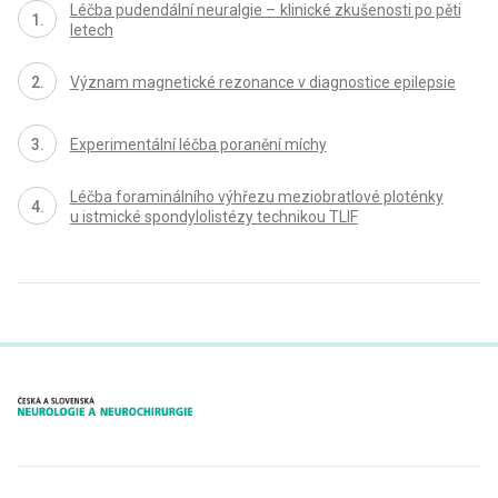
Léčba pudendální neuralgie – klinické zkušenosti po pěti
letech
Význam magnetické rezonance v diagnostice epilepsie
Experimentální léčba poranění míchy
Léčba foraminálního výhřezu meziobratlové ploténky
u istmické spondylolistézy technikou TLIF
proLékaře.cz