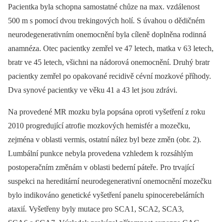
Pacientka byla schopna samostatné chůze na max. vzdálenost
500 m s pomocí dvou trekingových holí. S úvahou o dědičném
neurodegenerativním onemocnění byla cíleně doplněna rodinná
anamnéza. Otec pacientky zemřel ve 47 letech, matka v 63 letech,
bratr ve 45 letech, všichni na nádorová onemocnění. Druhý bratr
pacientky zemřel po opakované recidivě cévní mozkové příhody.
Dva synové pacientky ve věku 41 a 43 let jsou zdrávi.
Na provedené MR mozku byla popsána oproti vyšetření z roku
2010 progredující atrofie mozkových hemisfér a mozečku,
zejména v oblasti vermis, ostatní nález byl beze změn (obr. 2).
Lumbální punkce nebyla provedena vzhledem k rozsáhlým
postoperačním změnám v oblasti bederní páteře. Pro trvající
suspekci na hereditární neurodegenerativní onemocnění mozečku
bylo indikováno genetické vyšetření panelu spinocerebelárních
ataxií. Vyšetřeny byly mutace pro SCA1, SCA2, SCA3,