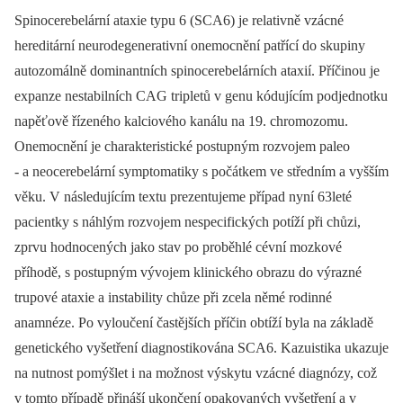
Spinocerebelární ataxie typu 6 (SCA6) je relativně vzácné
hereditární neurodegenerativní onemocnění patřící do skupiny
autozomálně dominantních spinocerebelárních ataxií. Příčinou je
expanze nestabilních CAG tripletů v genu kódujícím podjednotku
napěťově řízeného kalciového kanálu na 19. chromozomu.
Onemocnění je charakteristické postupným rozvojem paleo
-⁠ a neocerebelární symptomatiky s počátkem ve středním a vyšším
věku. V následujícím textu prezentujeme případ nyní 63leté
pacientky s náhlým rozvojem nespecifických potíží při chůzi,
zprvu hodnocených jako stav po proběhlé cévní mozkové
příhodě, s postupným vývojem klinického obrazu do výrazné
trupové ataxie a instability chůze při zcela němé rodinné
anamnéze. Po vyloučení častějších příčin obtíží byla na základě
genetického vyšetření diagnostikována SCA6. Kazuistika ukazuje
na nutnost pomýšlet i na možnost výskytu vzácné diagnózy, což
v tomto případě přináší ukončení opakovaných vyšetření a v