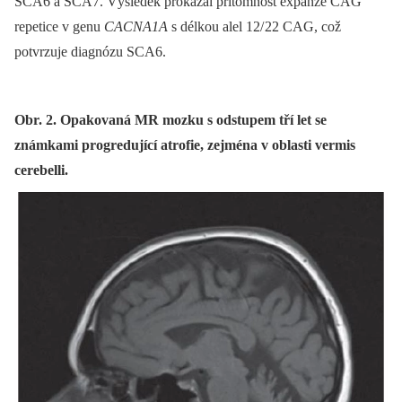
SCA6 a SCA7. Výsledek prokázal přítomnost expanze CAG
repetice v genu
CACNA1A
s délkou alel 12/ 22 CAG, což
potvrzuje diagnózu SCA6.
Obr. 2. Opakovaná MR mozku s odstupem tří let se
známkami progredující atrofie, zejména v oblasti vermis
cerebelli.