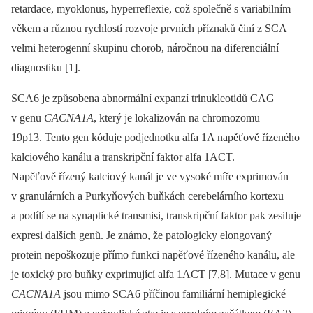
retardace, myoklonus, hyperreflexie, což společně s variabilním
věkem a různou rychlostí rozvoje prvních příznaků činí z SCA
velmi heterogenní skupinu chorob, náročnou na diferenciální
diagnostiku [1].
SCA6 je způsobena abnormální expanzí trinukleotidů CAG
v genu
CACNA1A
, který je lokalizován na chromozomu
19p13. Tento gen kóduje podjednotku alfa 1A napěťově řízeného
kalciového kanálu a transkripční faktor alfa 1ACT.
Napěťově řízený kalciový kanál je ve vysoké míře exprimován
v granulárních a Purkyňových buňkách cerebelárního kortexu
a podílí se na synaptické transmisi, transkripční faktor pak zesiluje
expresi dalších genů. Je známo, že patologicky elongovaný
protein nepoškozuje přímo funkci napěťové řízeného kanálu, ale
je toxický pro buňky exprimující alfa 1ACT [7,8]. Mutace v genu
CACNA1A
jsou mimo SCA6 příčinou familiární hemiplegické