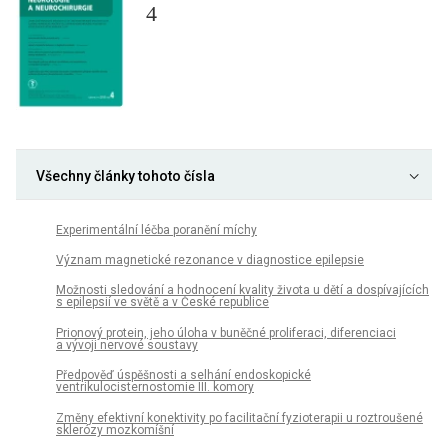
4
Všechny články tohoto čísla
Experimentální léčba poranění míchy
Význam magnetické rezonance v diagnostice epilepsie
Možnosti sledování a hodnocení kvality života u dětí a dospívajících
s epilepsií ve světě a v České republice
Prionový protein, jeho úloha v buněčné proliferaci, diferenciaci
a vývoji nervové soustavy
Předpověď úspěšnosti a selhání endoskopické
ventrikulocisternostomie III. komory
Změny efektivní konektivity po facilitační fyzioterapii u roztroušené
sklerózy mozkomíšní