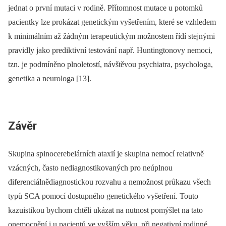
jednat o první mutaci v rodině. Přítomnost mutace u potomků
pacientky lze prokázat genetickým vyšetřením, které se vzhledem
k minimálním až žádným terapeutickým možnostem řídí stejnými
pravidly jako prediktivní testování např. Huntingtonovy nemoci,
tzn. je podmíněno plnoletostí, návštěvou psychiatra, psychologa,
genetika a neurologa [13].
Závěr
Skupina spinocerebelárních ataxií je skupina nemocí relativně
vzácných, často nediagnostikovaných pro neúplnou
diferenciálnědia­gnostickou rozvahu a nemožnost průkazu všech
typů SCA pomocí dostupného genetického vyšetření. Touto
kazuistikou bychom chtěli ukázat na nutnost pomýšlet na tato
onemocnění i u pacientů ve vyšším věku, při negativní rodinné