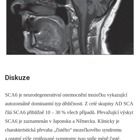
Diskuze
SCA6 je neurodegenerativní onemocnění mozečku vykazující
autozomálně dominantní typ dědičnosti. Z celé skupiny AD SCA
čítá SCA6 přibližně 10 –⁠ 30 % všech případů. Převažující výskyt
SCA6 je zaznamenán v Japonsku a Německu. Klinicky je
charakteristická převaha „čistého“ mozečkového syndromu
a ostatní výše zmiňované symptomy jsou spíše méně časté.