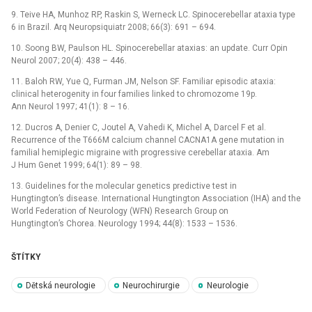
9. Teive HA, Munhoz RP, Raskin S, Werneck LC. Spinocerebellar ataxia type
6 in Brazil. Arq Neuropsiquiatr 2008; 66(3): 691 –⁠ 694.
10. Soong BW, Paulson HL. Spinocerebellar ataxias: an update. Curr Opin
Neurol 2007; 20(4): 438 –⁠ 446.
11. Baloh RW, Yue Q, Furman JM, Nelson SF. Familiar episodic ataxia:
clinical heterogenity in four families linked to chromozome 19p.
Ann Neurol 1997; 41(1): 8 –⁠ 16.
12. Ducros A, Denier C, Joutel A, Vahedi K, Michel A, Darcel F et al.
Recurrence of the T666M calcium chan­nel CACNA1A gene mutation in
familial hemiplegic migraine with progressive cerebellar ataxia. Am
J Hum Genet 1999; 64(1): 89 –⁠ 98.
13. Guidelines for the molecular genetics predictive test in
Hungtington’s disease. International Hungtington Association (IHA) and the
World Federation of Neurology (WFN) Research Group on
Hungtington’s Chorea. Neurology 1994; 44(8): 1533 –⁠ 1536.
ŠTÍTKY
Dětská neurologie
Neurochirurgie
Neurologie