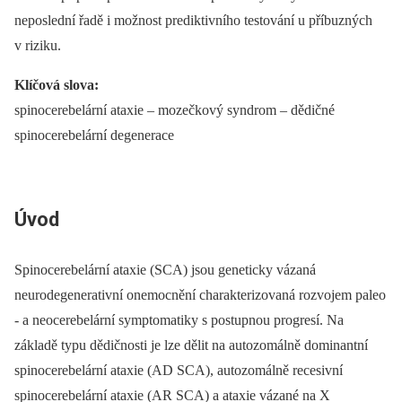
neposlední řadě i možnost prediktivního testování u příbuzných
v riziku.
Klíčová slova:
spinocerebelární ataxie –⁠ mozečkový syndrom –⁠ dědičné
spinocerebelární degenerace
Úvod
Spinocerebelární ataxie (SCA) jsou geneticky vázaná
neurodegenerativní onemocnění charakterizovaná rozvojem paleo
-⁠ a neocerebelární symptomatiky s postupnou progresí. Na
základě typu dědičnosti je lze dělit na autozomálně dominantní
spinocerebelární ataxie (AD SCA), autozomálně recesivní
spinocerebelární ataxie (AR SCA) a ataxie vázané na X