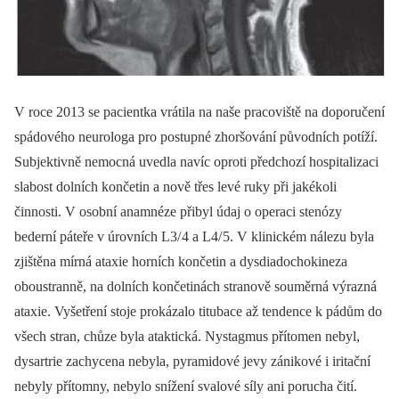
V roce 2013 se pacientka vrátila na naše pracoviště na doporučení
spádového neurologa pro postupné zhoršování původních potíží.
Subjektivně nemocná uvedla navíc oproti předchozí hospitalizaci
slabost dolních končetin a nově třes levé ruky při jakékoli
činnosti. V osobní anamnéze přibyl údaj o operaci stenózy
bederní páteře v úrovních L3/ 4 a L4/ 5. V klinickém nálezu byla
zjištěna mírná ataxie horních končetin a dysdiadochokineza
oboustranně, na dolních končetinách stranově souměrná výrazná
ataxie. Vyšetření stoje prokázalo titubace až tendence k pádům do
všech stran, chůze byla ataktická. Nystagmus přítomen nebyl,
dysartrie zachycena nebyla, pyramidové jevy zánikové i iritační
nebyly přítomny, nebylo snížení svalové síly ani porucha čití.