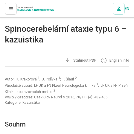
EN
proLékaře.cz
Spinocerebelární ataxie typu 6 –
kazuistika
Stáhnout PDF
English info
1
1
2
Autoři: K. Krakorová
; J. Polívka
; F. Šlauf
1
Působiště autorů: LF UK a FN Plzeň Neurologická klinika
; LF UK a FN Plzeň
2
Klinika zobrazovacích metod
Vyšlo v časopise:
Cesk Slov Neurol N 2015; 78/111(4): 482-485
Kategorie: Kazuistika
Souhrn