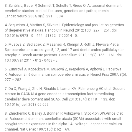
3. Schöls L, Bauer P, Schmidt T, Schulte T, Riess O. Autosomal dominant
cerebellar ataxias: clinical features, genetics and pathogenesis.
Lancet Neurol 2004; 3(5): 291 –⁠ 304.
4. Sequeiros J, Martins S, Silveira I. Epidemiology and population genetics
of degenerative ataxias. Handb Clin Neurol 2012; 103 : 227 –⁠ 251. doi:
10.1016/ B978 ‑⁠ 0 ‑⁠ 444 ‑⁠ 51892 ‑⁠ 7.00014 ‑⁠ 0.
5. Musova Z, Sedlacek Z, Mazanec R, Klempir J, Roth J, Plevova P et al.
Spinocerebellar ataxias type 8, 12, and 17 and dentatorubro‑pallidoluysian
atrophy in Czech ataxic patients. Cerebellum 2013; 12(2): 155 –⁠ 161. doi:
10.1007/ s12311 ‑⁠ 012 ‑⁠ 0403 ‑⁠ 5.
6. Zumrová A, Kopečková M, Mušová Z, Křepelová A, Apltová L, Paděrova
K. Autosomálně dominantní spinocerebelarní ataxie. Neurol Prax 2007; 8(5):
277 –⁠ 282.
7. Du X, Wang J, Zhu H, Rinaldo L, Lamar KM, Palmenberg AC et al. Second
cistron in CACNA1A gene encodes a transcription factor mediating
cerebellar development and SCA6. Cell 2013; 154(1): 118 –⁠ 133. doi:
10.1016/ j.cell.2013.05.059.
8. Zhuchenko O, Bailey J, Bonnen P, Ashizawa T, Stockton DW,Amos C et
al. Autosomal dominant cerebellar ataxia (SCA6) associated with small
polyglutamine expansions in the alpha 1A ‑⁠ voltage ‑⁠ dependent calcium
channel. Nat Genet 1997; 15(1): 62 –⁠ 69.