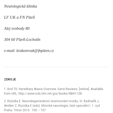
Neurologická klinika
LF UK a FN Plzeň
Alej svobody 80
304 60 Plzeň-Lochotín
e-mail: krakorovak@fnplzen.cz
ZDROJE
1. Bird TD. Hereditary Ataxia Overview. Gene Reviews. [online]. Available
from URL: http:/ / www.ncbi.nlm.nih.gov/ books/ NBK1138 .
2. Růžička E. Neurodegenerativní onemocnění mozku. In: Bednařík J,
Ambler Z, Růzička E (eds). Klinická neurologie, část speciální I. 1. vyd.
Praha: Triton 2010 : 700 –⁠ 707.