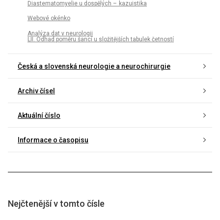
Diastematomyelie u dospělých – kazuistika
Webové okénko
Analýza dat v neurologii
LII. Odhad poměru šancí u složitějších tabulek četností
Česká a slovenská neurologie a neurochirurgie
Archiv čísel
Aktuální číslo
Informace o časopisu
Nejčtenější v tomto čísle