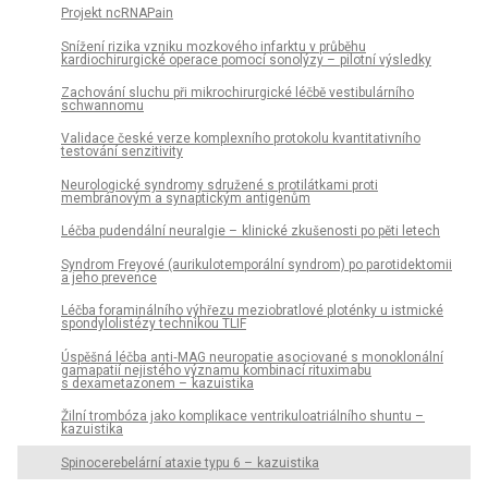
Projekt ncRNAPain
Snížení rizika vzniku mozkového infarktu v průběhu
kardiochirurgické operace pomocí sonolýzy – pilotní výsledky
Zachování sluchu při mikrochirurgické léčbě vestibulárního
schwannomu
Validace české verze komplexního protokolu kvantitativního
testování senzitivity
Neurologické syndromy sdružené s protilátkami proti
membránovým a synaptickým antigenům
Léčba pudendální neuralgie – klinické zkušenosti po pěti letech
Syndrom Freyové (aurikulotemporální syndrom) po parotidektomii
a jeho prevence
Léčba foraminálního výhřezu meziobratlové ploténky u istmické
spondylolistézy technikou TLIF
Úspěšná léčba anti‑MAG neuropatie asociované s monoklonální
gamapatií nejistého významu kombinací rituximabu
s dexametazonem – kazuistika
Žilní trombóza jako komplikace ventrikuloatriálního shuntu –
kazuistika
Spinocerebelární ataxie typu 6 – kazuistika