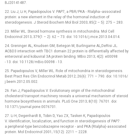
BJ20141487.
22. Liu J, Li H, Papadopoulos V. PAP7, a PBR/ PKA ‑⁠ RIalpha‑-associated
protein: a new element in the relay of the hormonal induction of
steroidogenesis. J Steroid Biochem Mol Biol 2003; 85(2 –⁠ 5): 275 –⁠ 283.
23. Miller WL. Steroid hormone synthesis in mitochondria. Mol Cell
Endocrinol 2013; 379(1 –⁠ 2): 62 –⁠ 73. doi: 10.1016/ j.mce.2013.04.014.
24. Greninger AL, Knudsen GM, Betegon M, Burlingame AL,DeRisi JL.
ACBD3 interaction with TBC1 domain 22 protein is differentially affected by
enteroviral and kobuviral 3A protein binding. MBio 2013; 4(2): e00098
-⁠ 13. doi: 10.1128/ mBio.00098 ‑⁠ 13.
25. Papadopoulos V, Miller WL. Role of mitochondria in steroidogenesis.
Best Pract Res Clin Endocrinol Metab 2012; 26(6): 771 –⁠ 790. doi: 10.1016/
j.beem.2012.05.002.
26. Fan J, Papadopoulos V. Evolutionary origin of the mitochondrial
cholesterol transport machinery reveals a universal mechanism of steroid
hormone biosynthesis in animals. PLoS One 2013; 8(10): 76701. doi:
10.1371/ journal.pone.0076701.
27. Li H, Degenhardt B, Tobin D, Yao ZX, Tasken K, Papadopoulos
V. Identification, localization, and function in steroidogenesis of PAP7:
a peripheral‑type benzodiazepine receptor ‑⁠ and PKA (RIalpha)‑associated
protein. Mol Endocrinol 2001; 15(12): 2211 –⁠ 2228.