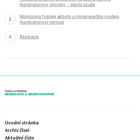
Huntingtonovy choroby – pilotní studie
Monitoring fyzické aktivity u miniprasečího modelu
Huntingtonovy nemoci
Abstracts
proLékaře.cz
Úvodní stránka
Archiv čísel
Aktuální číslo