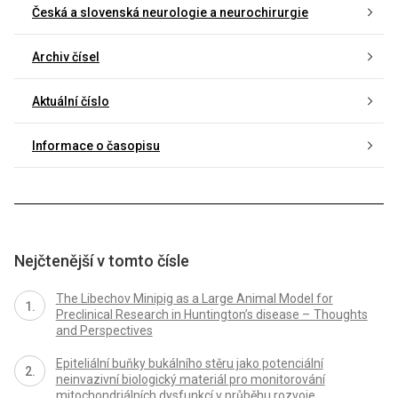
Česká a slovenská neurologie a neurochirurgie
Archiv čísel
Aktuální číslo
Informace o časopisu
Nejčtenější v tomto čísle
The Libechov Minipig as a Large Animal Model for
Preclinical Research in Huntington’s disease – Thoughts
and Perspectives
Epiteliální buňky bukálního stěru jako potenciální
neinvazivní biologický materiál pro monitorování
mitochondriálních dysfunkcí v průběhu rozvoje