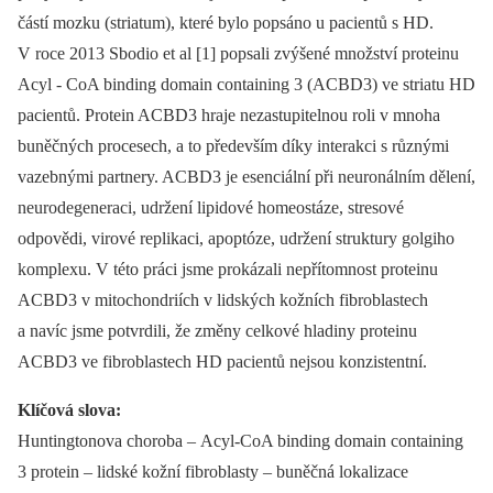
částí mozku (striatum), které bylo popsáno u pacientů s HD.
V roce 2013 Sbodio et al [1] popsali zvýšené množství proteinu
Acyl ‑⁠ CoA binding domain containing 3 (ACBD3) ve striatu HD
pacientů. Protein ACBD3 hraje nezastupitelnou roli v mnoha
buněčných procesech, a to především díky interakci s různými
vazebnými partnery. ACBD3 je esenciální při neuronálním dělení,
neurodegeneraci, udržení lipidové homeostáze, stresové
odpovědi, virové replikaci, apoptóze, udržení struktury golgiho
komplexu. V této práci jsme prokázali nepřítomnost proteinu
ACBD3 v mitochondriích v lidských kožních fibroblastech
a navíc jsme potvrdili, že změny celkové hladiny proteinu
ACBD3 ve fibroblastech HD pacientů nejsou konzistentní.
Klíčová slova:
Huntingtonova choroba –⁠ Acyl-CoA binding domain containing
3 protein –⁠ lidské kožní fibroblasty –⁠ buněčná lokalizace