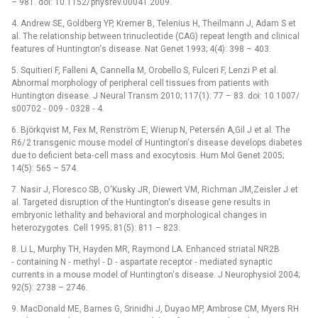
–⁠ 981. doi: 10.1152/ physrev.00041.2009.
4. Andrew SE, Goldberg YP, Kremer B, Telenius H, Theilmann J, Adam S et
al. The relationship between trinucleotide (CAG) repeat length and clinical
features of Huntington‘s disease. Nat Genet 1993; 4(4): 398 –⁠ 403.
5. Squitieri F, Falleni A, Cannella M, Orobello S, Fulceri F, Lenzi P et al.
Abnormal morphology of peripheral cell tissues from patients with
Huntington disease. J Neural Transm 2010; 117(1): 77 –⁠ 83. doi: 10.1007/
s00702 ‑⁠ 009 ‑⁠ 0328 ‑⁠ 4.
6. Björkqvist M, Fex M, Renström E, Wierup N, Petersén A,Gil J et al. The
R6/ 2 transgenic mouse model of Huntington‘s disease develops diabetes
due to deficient beta‑cell mass and exocytosis. Hum Mol Genet 2005;
14(5): 565 –⁠ 574.
7. Nasir J, Floresco SB, O‘Kusky JR, Diewert VM, Richman JM,Zeisler J et
al. Targeted disruption of the Huntington‘s disease gene results in
embryonic lethality and behavioral and morphological changes in
heterozygotes. Cell 1995; 81(5): 811 –⁠ 823.
8. Li L, Murphy TH, Hayden MR, Raymond LA. Enhanced striatal NR2B
‑⁠ containing N ‑⁠ methyl ‑⁠ D ‑⁠ aspartate receptor ‑⁠ mediated synaptic
currents in a mouse model of Huntington‘s disease. J Neurophysiol 2004;
92(5): 2738 –⁠ 2746.
9. MacDonald ME, Barnes G, Srinidhi J, Duyao MP, Ambrose CM, Myers RH