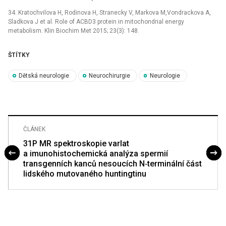
34. Kratochvilova H, Rodinova H, Stranecky V, Markova M,Vondrackova A,
Sladkova J et al. Role of ACBD3 protein in mitochondrial energy
metabolism. Klin Biochim Met 2015; 23(3): 148.
ŠTÍTKY
Dětská neurologie
Neurochirurgie
Neurologie
ČLÁNEK
31P MR spektroskopie varlat
a imunohistochemická analýza spermií
transgenních kanců nesoucích N‑terminální část
lidského mutovaného huntingtinu