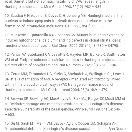
et al. Gametic but not somatic instability of CAG repeat length in
Huntington‘s disease. J Med Genet 1993; 30(12): 982 –⁠ 986.
10. Saudou F, Finkbeiner S, Devys D, Greenberg ME. Huntingtin acts in the
nucleus to induce apoptosis but death does not correlate with the
formation of intranuclear inclusions. Cell 1998; 95(1): 55 –⁠ 66.
11. Milakovic T, Quintanilla RA, Johnson GV. Mutant huntingtin expression
induces mitochondrial calcium handling defects in clonal striatal cells:
functional consequences. J Biol Chem 2006; 281(46): 34785 –⁠ 34795.
12. Panov AV, Gutekunst CA, Leavitt BR, Hayden MR, Burke JR, Strittmatter
WJ et al. Early mitochondrial calcium defects in Huntington‘s disease are
a direct effect of polyglutamines. Nat Neurosci 2002; 5(8): 731 –⁠ 736.
13. Zeron MM, Fernandes HB, Krebs C, Shehadeh J, Wellington CL, Leavitt
BR et al. Potentiation of NMDA receptor ‑⁠ mediated excitotoxicity linked
with intrinsic apoptotic pathway in YAC transgenic mouse model of
Huntington‘s disease. Mol Cell Neurosci 2004; 25(3): 469 –⁠ 479.
14. Browne SE, Bowling AC, MacGarvey U, Baik MJ, Berger SC,Muqit MM et
al. Oxidative damage and metabolic dysfunction in Huntington‘s disease:
selective vulnerability of the basal ganglia. Ann Neurol 1997; 41(5): 646
–⁠ 653.
15. Gu M, Gash MT, Mann VM, Javoy ‑⁠ Agid F, Cooper JM, Schapira AH.
Mitochondrial defect in Huntington‘s disease caudate nucleus. Ann Neurol