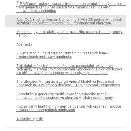
31
P MR spektroskopie varlat a imunohistochemická analýza spermií
transgenních kanců nesoucích N‑terminální část lidského
mutovaného huntingtinu
Acyl‑ CoA Binding Domain Containing 3(ACBD3) protein v lidských
kožních fibroblastech pacientů s Huntingtonovou chorobou
Monitoring fyzické aktivity u miniprasečího modelu Huntingtonovy
nemoci
Abstracts
Vliv melatoninu na proliferaci primárních prasečích buněk
exprimujících mutovaný huntingtin
Epiteliální buňky bukálního stěru jako potenciální neinvazivní
biologický materiál pro monitorování mitochondriálních dysfunkcí
v průběhu rozvoje Huntingtonovy choroby – pilotní studie
The Libechov Minipig as a Large Animal Model for Preclinical
Research in Huntington’s disease – Thoughts and Perspectives
Chrochtání u geneticky modifikovaného zvířecího modelu
miniprasat pro Huntingtonovu chorobu – pilotní experimenty
Různé formy huntingtinu v nejvíce postižených orgánech; mozku
a varlatech transgenních miniprasat
Autorský rejstřík