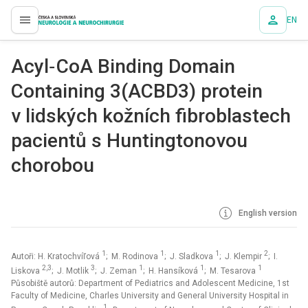
EN
proLékaře.cz
Acyl‑ CoA Binding Domain
Containing 3(ACBD3) protein
v lidských kožních fibroblastech
pacientů s Huntingtonovou
chorobou
English version
1
1
1
2
Autoři: H. Kratochvíľová
; M. Rodinova
; J. Sladkova
; J. Klempir
; I.
2,3
3
1
1
1
Liskova
; J. Motlik
; J. Zeman
; H. Hansíková
; M. Tesarova
Působiště autorů: Department of Pediatrics and Adolescent Medicine, 1st
Faculty of Medicine, Charles University and General University Hospital in
1