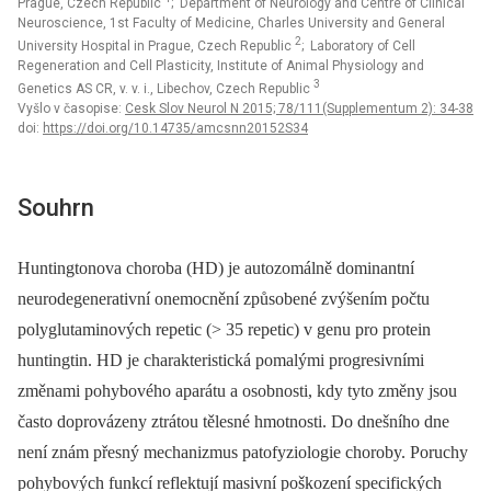
Prague, Czech Republic
; Department of Neurology and Centre of Clinical
Neuroscience, 1st Faculty of Medicine, Charles University and General
2
University Hospital in Prague, Czech Republic
; Laboratory of Cell
Regeneration and Cell Plasticity, Institute of Animal Physiology and
3
Genetics AS CR, v. v. i., Libechov, Czech Republic
Vyšlo v časopise:
Cesk Slov Neurol N 2015; 78/111(Supplementum 2): 34-38
doi:
https://doi.org/10.14735/amcsnn20152S34
Souhrn
Huntingtonova choroba (HD) je autozomálně dominantní
neurodegenerativní onemocnění způsobené zvýšením počtu
polyglutaminových repetic (> 35 repetic) v genu pro protein
huntingtin. HD je charakteristická pomalými progresivními
změnami pohybového aparátu a osobnosti, kdy tyto změny jsou
často doprovázeny ztrátou tělesné hmotnosti. Do dnešního dne
není znám přesný mechanizmus patofyziologie choroby. Poruchy
pohybových funkcí reflektují masivní poškození specifických