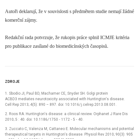
Autoři deklarují, že v souvislosti s předmětem studie nemají žádné
komerční zájmy.
Redakční rada potvrzuje, že rukopis práce splnil ICMJE kritéria
pro publikace zasílané do biomedicínských časopisů.
ZDROJE
1. Sbodio JI, Paul BD, Machamer CE, Snyder SH. Golgi protein
ACBD3 mediates neurotoxicity associated with Huntington‘s disease.
Cell Rep 2013; 4(5): 890 –⁠ 897. doi: 10.1016/ j.celrep.2013.08.001.
2. Roos RA. Huntington‘s disease: a clinical review. Orphanet J Rare Dis
2010; 5 : 40. doi: 10.1186/ 1750 ‑⁠ 1172 ‑⁠ 5 ‑⁠ 40.
3. Zuccato C, Valenza M, Cattaneo E. Molecular mechanisms and potential
therapeutical targets in Huntington‘s disease. Physiol Rev 2010; 90(3): 905