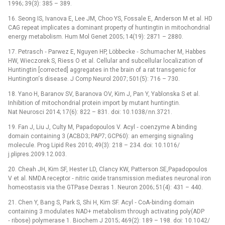
1996; 39(3): 385 –⁠ 389.
16. Seong IS, Ivanova E, Lee JM, Choo YS, Fossale E, Anderson M et al. HD
CAG repeat implicates a dominant property of huntingtin in mitochondrial
energy metabolism. Hum Mol Genet 2005; 14(19): 2871 –⁠ 2880.
17. Petrasch ‑⁠ Parwez E, Nguyen HP, Löbbecke ‑⁠ Schumacher M, Habbes
HW, Wieczorek S, Riess O et al. Cellular and subcellular localization of
Huntingtin [corrected] aggregates in the brain of a rat transgenic for
Huntington‘s disease. J Comp Neurol 2007; 501(5): 716 –⁠ 730.
18. Yano H, Baranov SV, Baranova OV, Kim J, Pan Y, Yablonska S et al.
Inhibition of mitochondrial protein import by mutant huntingtin.
Nat Neurosci 2014; 17(6): 822 –⁠ 831. doi: 10.1038/ nn.3721.
19. Fan J, Liu J, Culty M, Papadopoulos V. Acyl ‑⁠ coenzyme A binding
domain containing 3 (ACBD3; PAP7; GCP60): an emerging signaling
molecule. Prog Lipid Res 2010; 49(3): 218 –⁠ 234. doi: 10.1016/
j.plipres.2009.12.003.
20. Cheah JH, Kim SF, Hester LD, Clancy KW, Patterson SE,Papadopoulos
V et al. NMDA receptor ‑⁠ nitric oxide transmission mediates neuronal iron
homeostasis via the GTPase Dexras 1. Neuron 2006; 51(4): 431 –⁠ 440.
21. Chen Y, Bang S, Park S, Shi H, Kim SF. Acyl ‑⁠ CoA‑binding domain
containing 3 modulates NAD+ metabolism through activating poly(ADP
‑⁠ ribose) polymerase 1. Biochem J 2015; 469(2): 189 –⁠ 198. doi: 10.1042/