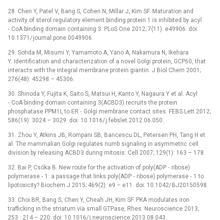
28. Chen Y, Patel V, Bang S, Cohen N, Millar J, Kim SF. Maturation and
activity of sterol regulatory element binding protein 1 is inhibited by acyl
‑⁠ CoA binding domain containing 3. PLoS One 2012; 7(11): e49906. doi:
10.1371/ journal.pone.0049906.
29. Sohda M, Misumi Y, Yamamoto A, Yano A, Nakamura N, Ikehara
Y. Identification and characterization of a novel Golgi protein, GCP60, that
interacts with the integral membrane protein giantin. J Biol Chem 2001;
276(48): 45298 –⁠ 45306.
30. Shinoda Y, Fujita K, Saito S, Matsui H, Kanto Y, Nagaura Y et al. Acyl
‑⁠ CoA binding domain containing 3(ACBD3) recruits the protein
phosphatase PPM1L to ER ‑⁠ Golgi membrane contact sites. FEBS Lett 2012;
586(19): 3024 –⁠ 3029. doi: 10.1016/ j.febslet.2012.06.050.
31. Zhou Y, Atkins JB, Rompani SB, Bancescu DL, Petersen PH, Tang H et
al. The mammalian Golgi regulates numb signaling in asymmetric cell
division by releasing ACBD3 during mitosis. Cell 2007; 129(1): 163 –⁠ 178.
32. Bai P, Csóka B. New route for the activation of poly(ADP ‑⁠ ribose)
polymerase ‑⁠ 1: a passage that links poly(ADP ‑⁠ ribose) polymerase ‑⁠ 1 to
lipotoxicity? Biochem J 2015; 469(2): e9 –⁠ e11. doi: 10.1042/ BJ20150598.
33. Choi BR, Bang S, Chen Y, Cheah JH, Kim SF. PKA modulates iron
trafficking in the striatum via small GTPase, Rhes. Neuroscience 2013;
253 : 214 –⁠ 220. doi: 10.1016/ j.neuroscience.2013.08.043.