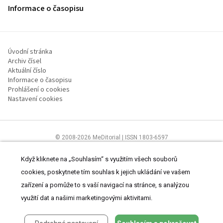
Informace o časopisu
Úvodní stránka
Archiv čísel
Aktuální číslo
Informace o časopisu
Prohlášení o cookies
Nastavení cookies
© 2008-2026 MeDitorial | ISSN 1803-6597
Stránky proLékaře.cz jsou určeny výhradně odborníkům ve
zdravotnictví.
Čtěte prohlášení
a
Zásady zpracování osobních údajů
.
Když kliknete na „Souhlasím“ s využitím všech souborů
cookies, poskytnete tím souhlas k jejich ukládání ve vašem
zařízení a pomůže to s vaší navigací na stránce, s analýzou
využití dat a našimi marketingovými aktivitami.