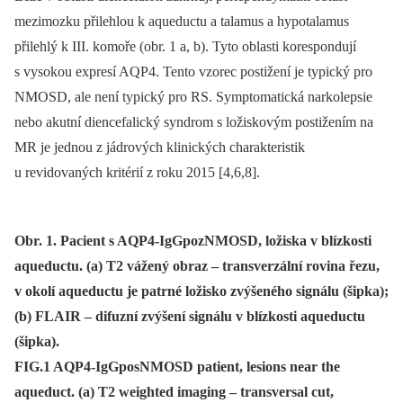
mezimozku přilehlou k aqueductu a talamus a hypotalamus
přilehlý k III. komoře (obr. 1 a, b). Tyto oblasti korespondují
s vysokou expresí AQP4. Tento vzorec postižení je typický pro
NMOSD, ale není typický pro RS. Symptomatická narkolepsie
nebo akutní diencefalický syndrom s ložiskovým postižením na
MR je jednou z jádrových klinických charakteristik
u revidovaných kritérií z roku 2015 [4,6,8].
Obr. 1. Pacient s AQP4-IgGpozNMOSD, ložiska v blízkosti
aqueductu. (a) T2 vážený obraz – transverzální rovina řezu,
v okolí aqueductu je patrné ložisko zvýšeného signálu (šipka);
(b) FLAIR – difuzní zvýšení signálu v blízkosti aqueductu
(šipka).
FIG.1 AQP4-IgGposNMOSD patient, lesions near the
aqueduct. (a) T2 weighted imaging – transversal cut,