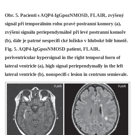
Obr. 5. Pacienti s AQP4-IgGpozNMOSD, FLAIR, zvýšený
signál při temporálním rohu pravé postranní komory (a),
zvýšení signálu periependymálně při levé postranní komoře
(b), dále je patrné nespecifi cké ložisko v hluboké bílé hmotě.
Fig. 5. AQP4-IgGposNMOSD patient, FLAIR,
periventricular hypersignal in the right temporal horn of
lateral ventricle (a), high signal periependymally in the left
lateral ventricle (b), nonspecifi c lesion in centrum semiovale.