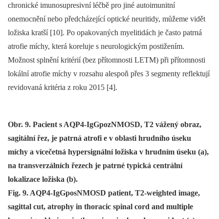
chronické imunosupresivní léčbě pro jiné autoimunitní
onemocnění nebo předcházející optické neuritidy, můžeme vidět
ložiska kratší [10]. Po opakovaných myelitidách je často patrná
atrofie míchy, která koreluje s neurologickým postižením.
Možnost splnění kritérií (bez přítomnosti LETM) při přítomnosti
lokální atrofie míchy v rozsahu alespoň přes 3 segmenty reflektují
revidovaná kritéria z roku 2015 [4].
Obr. 9. Pacient s AQP4-IgGpozNMOSD, T2 vážený obraz,
sagitální řez, je patrná atrofi e v oblasti hrudního úseku
míchy a vícečetná hypersignální ložiska v hrudním úseku (a),
na transverzálních řezech je patrné typická centrální
lokalizace ložiska (b).
Fig. 9. AQP4-IgGposNMOSD patient, T2-weighted image,
sagittal cut, atrophy in thoracic spinal cord and multiple