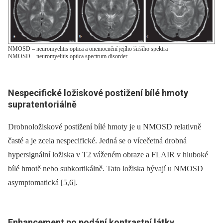
NMOSD – neuromyelitis optica a onemocnění jejího širšího spektra
NMOSD – neuromyelitis optica spectrum disorder
Nespecifické ložiskové postižení bílé hmoty
supratentoriálně
Drobnoložiskové postižení bílé hmoty je u NMOSD relativně
časté a je zcela nespecifické. Jedná se o vícečetná drobná
hypersignální ložiska v T2 váženém obraze a FLAIR v hluboké
bílé hmotě nebo subkortikálně. Tato ložiska bývají u NMOSD
asymptomatická [5,6].
Enhancement po podání kontrastní látky