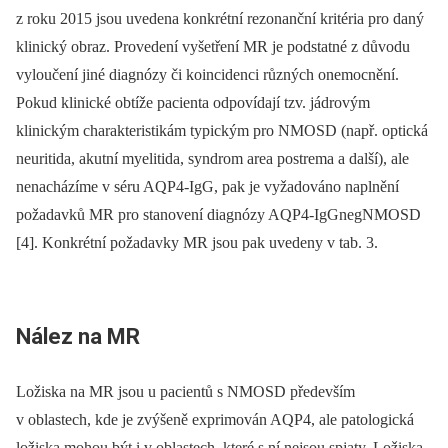
z roku 2015 jsou uvedena konkrétní rezonanční kritéria pro daný
klinický obraz. Provedení vyšetření MR je podstatné z důvodu
vyloučení jiné diagnózy či koincidenci různých onemocnění.
Pokud klinické obtíže pacienta odpovídají tzv. jádrovým
klinickým charakteristikám typickým pro NMOSD (např. optická
neuritida, akutní myelitida, syndrom area postrema a další), ale
nenacházíme v séru AQP4-IgG, pak je vyžadováno naplnění
požadavků MR pro stanovení diagnózy AQP4-IgG
neg
NMOSD
[4]. Konkrétní požadavky MR jsou pak uvedeny v tab. 3.
Nález na MR
Ložiska na MR jsou u pacientů s NMOSD především
v oblastech, kde je zvýšeně exprimován AQP4, ale patologická
ložiska mohou být i v oblastech, které s ní nejsou spjaty. Ložiska