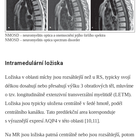
NMOSD – neuromyelitis optica a onemocnění jejího širšího spektra
NMOSD – neuromyelitis optica spectrum disorder
Intramedulární ložiska
Ložiska v oblasti míchy jsou rozsáhlejší než u RS, typicky svojí
délkou dosahují nebo přesahují výšku 3 obratlových těl, mluvíme
o tzv. longitudinálně extenzivní transverzální myelitidě (LETM).
Ložiska jsou typicky uložena centrálně v šedé hmotě, podél
centrálního kanálku. Tato predilekční area koresponduje
s výraznější expresí AQP4 v této oblasti [10,11].
Na MR jsou ložiska patrná centrálně nebo jsou rozsáhlejší, potom