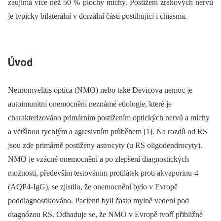
zaujímá více než 50 % plochy míchy. Postižení zrakových nervů
je typicky bilaterální v dorzální části postihující i chiasma.
Úvod
Neuromyelitis optica (NMO) nebo také Devicova nemoc je
autoimunitní onemocnění neznámé etiologie, které je
charakterizováno primárním postižením optických nervů a míchy
a většinou rychlým a agresivním průběhem [1]. Na rozdíl od RS
jsou zde primárně postiženy astrocyty (u RS oligodendrocyty).
NMO je vzácné onemocnění a po zlepšení diagnostických
možností, především testováním protilátek proti akvaporinu-4
(AQP4-IgG), se zjistilo, že onemocnění bylo v Evropě
poddiagnostikováno. Pacienti byli často mylně vedeni pod
diagnózou RS. Odhaduje se, že NMO v Evropě tvoří přibližně