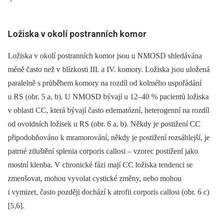
Ložiska v okolí postranních komor
Ložiska v okolí postranních komor jsou u NMOSD shledávána
méně často než v blízkosti III. a IV. komory. Ložiska jsou uložená
paralelně s průběhem komory na rozdíl od kolmého uspořádání
u RS (obr. 5 a, b). U NMOSD bývají u 12–40 % pacientů ložiska
v oblasti CC, která bývají často edematózní, heterogenní na rozdíl
od ovoidních ložisek u RS (obr. 6 a, b). Někdy je postižení CC
připodobňováno k mramorování, někdy je postižení rozsáhlejší, je
patrné ztluštění splenia corporis callosi –⁠ vzorec postižení jako
mostní klenba. V chronické fázi mají CC ložiska tendenci se
zmenšovat, mohou vyvolat cystické změny, nebo mohou
i vymizet, často později dochází k atrofii corporis callosi (obr. 6 c)
[5,6].