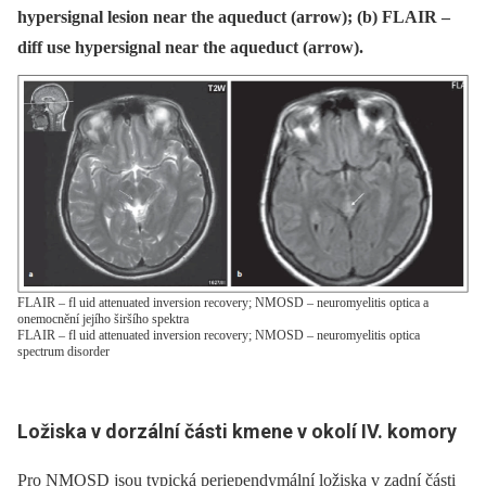
hypersignal lesion near the aqueduct (arrow); (b) FLAIR –
diff use hypersignal near the aqueduct (arrow).
FLAIR – fl uid attenuated inversion recovery; NMOSD – neuromyelitis optica a
onemocnění jejího širšího spektra
FLAIR – fl uid attenuated inversion recovery; NMOSD – neuromyelitis optica
spectrum disorder
Ložiska v dorzální části kmene v okolí IV. komory
Pro NMOSD jsou typická periependymální ložiska v zadní části