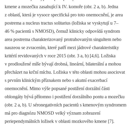
kmene a mozečku zasahující k IV. komoře (obr. 2 a, b). Jedna
z oblastí, která je vysoce specifická pro toto onemocnění, je area
postrema a nucleus tractus solitarius (ložiska se vyskytují u 7–
46 % pacientů s NMOSD), čemuž klinicky odpovídá syndrom
area postrema charakterizovaný protrahovaným singultem nebo
nauzeou se zvracením, které patří mezi jádrové charakteristiky
kritérií revidovaných v roce 2015 (obr. 3 a, b) [4,6]. Ložiska
v prodloužené míše bývají drobná, lineární, bilaterální a mohou
přecházet na krční míchu. Ložiska v této oblasti mohou asociovat
s prvním klinickým příznakem nebo s akutní exacerbací
onemocnění. Mimo výše popsané postižení dorzální části
oblongáty bývá přítomno i postižení dorzálního pontu a mozečku
(obr. 2 a, b). U séronegativních pacientů s kmenovým syndromem
má pro diagnózu NMOSD velký význam zobrazení
periependymálních ložisek v oblasti mozkového kmene [7].