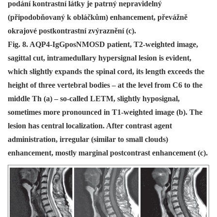
podání kontrastní látky je patrný nepravidelný
(připodobňovaný k obláčkům) enhancement, převážně
okrajové postkontrastní zvýraznění (c).
Fig. 8. AQP4-IgGposNMOSD patient, T2-weighted image,
sagittal cut, intramedullary hypersignal lesion is evident,
which slightly expands the spinal cord, its length exceeds the
height of three vertebral bodies – at the level from C6 to the
middle Th (a) – so-called LETM, slightly hyposignal,
sometimes more pronounced in T1-weighted image (b). The
lesion has central localization. After contrast agent
administration, irregular (similar to small clouds)
enhancement, mostly marginal postcontrast enhancement (c).