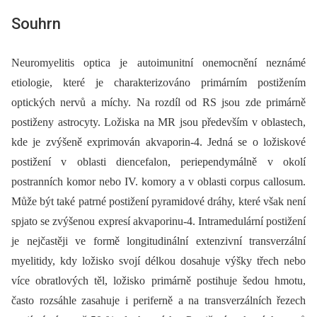
Souhrn
Neuromyelitis optica je autoimunitní onemocnění neznámé
etiologie, které je charakterizováno primárním postižením
optických nervů a míchy. Na rozdíl od RS jsou zde primárně
postiženy astrocyty. Ložiska na MR jsou především v oblastech,
kde je zvýšeně exprimován akvaporin-4. Jedná se o ložiskové
postižení v oblasti diencefalon, periependymálně v okolí
postranních komor nebo IV. komory a v oblasti corpus callosum.
Může být také patrné postižení pyramidové dráhy, které však není
spjato se zvýšenou expresí akvaporinu-4. Intramedulární postižení
je nejčastěji ve formě longitudinální extenzivní transverzální
myelitidy, kdy ložisko svojí délkou dosahuje výšky třech nebo
více obratlových těl, ložisko primárně postihuje šedou hmotu,
často rozsáhle zasahuje i periferně a na transverzálních řezech