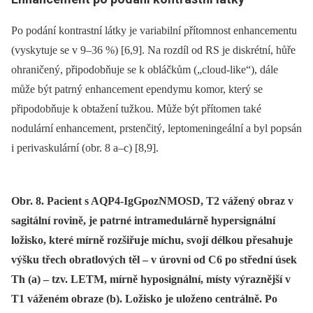
Po podání kontrastní látky je variabilní přítomnost enhancementu
(vyskytuje se v 9–36 %) [6,9]. Na rozdíl od RS je diskrétní, hůře
ohraničený, připodobňuje se k obláčkům („cloud-like“), dále
může být patrný enhancement ependymu komor, který se
připodobňuje k obtažení tužkou. Může být přítomen také
nodulární enhancement, prstenčitý, leptomeningeální a byl popsán
i perivaskulární (obr. 8 a–c) [8,9].
Obr. 8. Pacient s AQP4-IgGpozNMOSD, T2 vážený obraz v
sagitální rovině, je patrné intramedulárně hypersignální
ložisko, které mírně rozšiřuje míchu, svojí délkou přesahuje
výšku třech obratlových těl – v úrovni od C6 po střední úsek
Th (a) – tzv. LETM, mírně hyposignální, místy výraznější v
T1 váženém obraze (b). Ložisko je uloženo centrálně. Po