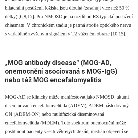
bilaterální postižení, ložiska jsou dlouhá (zasahují více než 50 %
délky) [6,8,15]. Pro NMOSD je na rozdíl od RS typické postižení
chiasmatu. V chronickém stadiu je patrná atrofie optického nervu
s variabilně zvýšeným signálem v T2 váženém obraze [10,15].
„MOG antibody disease“ (MOG-AD,
onemocnění asociovaná s MOG-IgG)
nebo též MOG encefalomyelitis
MOG-AD se klinicky může manifestovat jako NMOSD, akutní
diseminovaná encefalomyelitida (ADEM), ADEM následovaný
ON (ADEM-ON) nebo multifázická diseminovaná
encefalomyelitida (MDEM). Toto spektrum onemocnění může
postihnout pacienty všech věkových dekád, medián objevení se