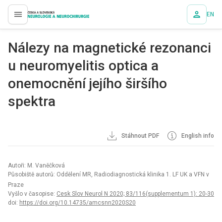
EN
proLékaře.cz
Nálezy na magnetické rezonanci
u neuromyelitis optica a
onemocnění jejího širšího
spektra
Stáhnout PDF
English info
Autoři: M. Vaněčková
Působiště autorů: Oddělení MR, Radiodiagnostická klinika 1. LF UK a VFN v
Praze
Vyšlo v časopise:
Cesk Slov Neurol N 2020; 83/116(supplementum 1): 20-30
doi:
https://doi.org/10.14735/amcsnn2020S20