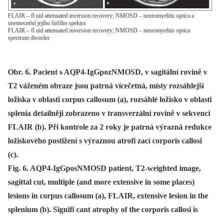
FLAIR – fl uid attenuated inversion recovery; NMOSD – neuromyelitis optica a
onemocnění jejího širšího spektra
FLAIR – fl uid attenuated inversion recovery; NMOSD – neuromyelitis optica
spectrum disorder
Obr. 6. Pacient s AQP4-IgGpozNMOSD, v sagitální rovině v
T2 váženém obraze jsou patrná vícečetná, místy rozsáhlejší
ložiska v oblasti corpus callosum (a), rozsáhlé ložisko v oblasti
splenia detailněji zobrazeno v transverzální rovině v sekvenci
FLAIR (b). Při kontrole za 2 roky je patrná výrazná redukce
ložiskového postižení s výraznou atrofi zací corporis callosi
(c).
Fig. 6. AQP4-IgGposNMOSD patient, T2-weighted image,
sagittal cut, multiple (and more extensive in some places)
lesions in corpus callosum (a), FLAIR, extensive lesion in the
splenium (b). Signifi cant atrophy of the corporis callosi is