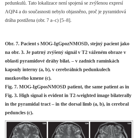
pedunkulů. Tato lokalizace není spojená se zvýšenou expresí
AQP4 a do současnosti nebylo objasněno, proč je pyramidová
dráha postižena (obr. 7 a–c) [5–8].
Obr. 7. Pacient s MOG-IgGpozNMOSD, stejný pacient jako
na obr. 3. Je patrný zvýšený signál v T2 váženém obraze v
oblasti pyramidové dráhy bilat. – v zadních ramínkách
kapsuly interny (a, b), v cerebrálních pedunkulech
mozkového kmene (c).
Fig. 7. MOG-IgGposNMOSD patient, the same patient as in
Fig. 3. High signal is evident in T2-weighted image bilaterally
in the pyramidal tract – in the dorsal limb (a, b), in cerebral
peduncles (c).