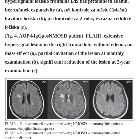
hypersignální ložisko frontálně l.dx bez přítomnosti edému,
bez známek expanzivity (a), při kontrole za měsíc částečná
kavitace ložiska (b), při kontrole za 2 roky, výrazná redukce
ložiska (c).
Fig. 4. AQP4-IgGposNMOSD patient, FLAIR, extensive
hypersignal lesion in the right frontal lobe without edema, no
mass eff ect (a), partial cavitation of the lesion at monthly
examination (b), signifi cant reduction of the lesion at 2-year
examination (c).
FLAIR – fl uid attenuated inversion recovery; NMOSD – neuromyelitis optica a
onemocnění jejího širšího spektra
FLAIR – fl uid attenuated inversion recovery; NMOSD – neuromyelitis optica
spectrum disorder