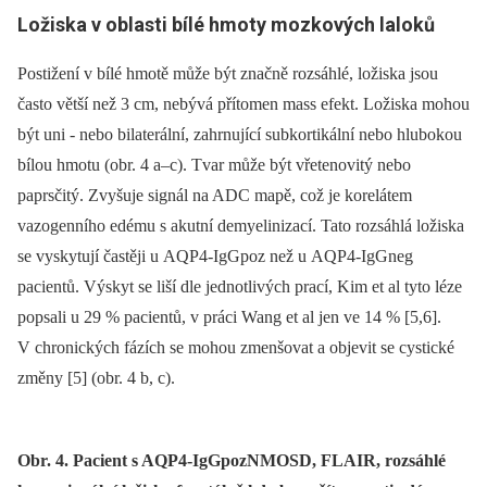
Ložiska v oblasti bílé hmoty mozkových laloků
Postižení v bílé hmotě může být značně rozsáhlé, ložiska jsou
často větší než 3 cm, nebývá přítomen mass efekt. Ložiska mohou
být uni -⁠ nebo bilaterální, zahrnující subkortikální nebo hlubokou
bílou hmotu (obr. 4 a–c). Tvar může být vřetenovitý nebo
paprsčitý. Zvyšuje signál na ADC mapě, což je korelátem
vazogenního edému s akutní demyelinizací. Tato rozsáhlá ložiska
se vyskytují častěji u AQP4-IgG
poz
než u AQP4-IgG
neg
pacientů. Výskyt se liší dle jednotlivých prací, Kim et al tyto léze
popsali u 29 % pacientů, v práci Wang et al jen ve 14 % [5,6].
V chronických fázích se mohou zmenšovat a objevit se cystické
změny [5] (obr. 4 b, c).
Obr. 4. Pacient s AQP4-IgGpozNMOSD, FLAIR, rozsáhlé