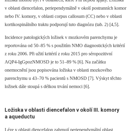
v oblasti diencefalon, periependymálně v okolí postranních komor
nebo IV. komory, v oblasti corpus callosum (CC) nebo v oblasti
kortikospinálního traktu podporují tuto diagnózu (tab. 2) [4,5].
Incidence patologických ložisek v mozkovém parenchymu je
reportována od 50–85 % s použitím NMO diagnostických kritérií
z roku 2006. Při užití kritérií z roku 2015 pro séropozitivní
AQP4-IgG
poz
NMOSD je to 51–89 % [6]. Na začátku
onemocnění jsou popisována ložiska v oblasti mozkového
parenchymu u 43–70 % pacientů s NMOSD [7]. Výskyt těchto
ložisek dále stoupá s délkou trvání nemoci [6].
Ložiska v oblasti diencefalon v okolí III. komory
a aqueductu
Léze v oblasti diencefalon zahrnují periependymální oblast