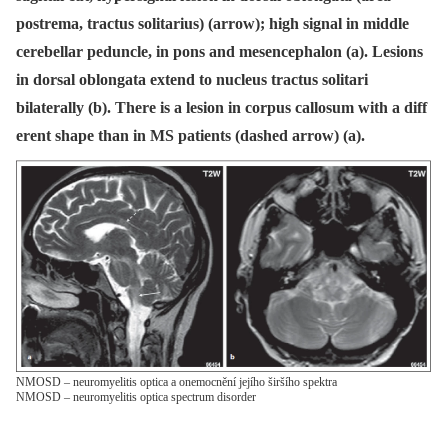
postrema, tractus solitarius) (arrow); high signal in middle
cerebellar peduncle, in pons and mesencephalon (a). Lesions
in dorsal oblongata extend to nucleus tractus solitari
bilaterally (b). There is a lesion in corpus callosum with a diff
erent shape than in MS patients (dashed arrow) (a).
NMOSD – neuromyelitis optica a onemocnění jejího širšího spektra
NMOSD – neuromyelitis optica spectrum disorder