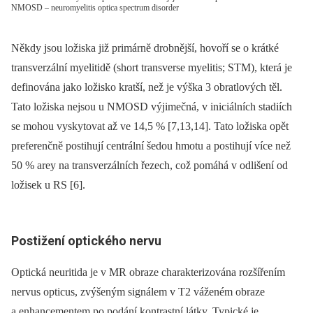
NMOSD – neuromyelitis optica spectrum disorder
Někdy jsou ložiska již primárně drobnější, hovoří se o krátké
transverzální myelitidě (short transverse myelitis; STM), která je
definována jako ložisko kratší, než je výška 3 obratlových těl.
Tato ložiska nejsou u NMOSD výjimečná, v iniciálních stadiích
se mohou vyskytovat až ve 14,5 % [7,13,14]. Tato ložiska opět
preferenčně postihují centrální šedou hmotu a postihují více než
50 % arey na transverzálních řezech, což pomáhá v odlišení od
ložisek u RS [6].
Postižení optického nervu
Optická neuritida je v MR obraze charakterizována rozšířením
nervus opticus, zvýšeným signálem v T2 váženém obraze
a enhancementem po podání kontrastní látky. Typické je