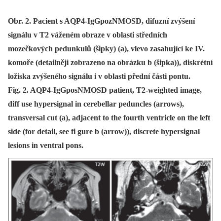
Obr. 2. Pacient s AQP4-IgGpozNMOSD, difuzní zvýšení
signálu v T2 váženém obraze v oblasti středních
mozečkových pedunkulů (šipky) (a), vlevo zasahující ke IV.
komoře (detailněji zobrazeno na obrázku b (šipka)), diskrétní
ložiska zvýšeného signálu i v oblasti přední části pontu.
Fig. 2. AQP4-IgGposNMOSD patient, T2-weighted image,
diff use hypersignal in cerebellar peduncles (arrows),
transversal cut (a), adjacent to the fourth ventricle on the left
side (for detail, see fi gure b (arrow)), discrete hypersignal
lesions in ventral pons.