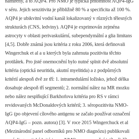
namířeny, a to AQP4. Pro NMO je typická přítomnost AQP4-IgG
v séru. Jejich senzitivita je přibližně 80 % a specificita až 100 %.
AQP4 je ubikvitní vodní kanál lokalizovaný v různých tělesných
strukturách (CNS, ledviny). AQP4 je exprimován zejména
astrocyty v oblasti perivaskulární, subependymální a glia limitans
[4,5]. Dobře známá jsou kritéria z roku 2006, která definovali
Wingerchuk et al a u kterých byla zahrnuta pozitivita těchto
protilátek. Pro jisté onemocnění bylo nutné splnit dvě absolutní
kritéria (optická neuritida, akutní myelitida) a z podpůrných
kritérií alespoň dvě ze tří: 1. intramedulární ložisko, jehož délka
dosahuje alespoň tří segmentů; 2. normální nález na MR mozku
nebo nález nesplňující Barkhofova kritéria pro RS v rámci
revidovaných McDonaldových kritérií; 3. séropozitivita NMO-
IgG (po objevení cílového antigenu se začalo používat označení
AQP4-IgG –⁠ pozn. autora) [3]. V roce 2015 Wingerchuck et al
(Mezinárodní panel odborníků pro NMO diagnózu) publikovali