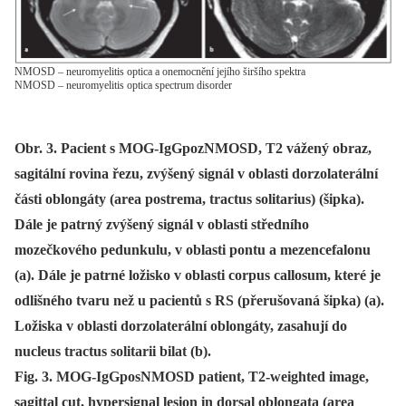
NMOSD – neuromyelitis optica a onemocnění jejího širšího spektra
NMOSD – neuromyelitis optica spectrum disorder
Obr. 3. Pacient s MOG-IgGpozNMOSD, T2 vážený obraz,
sagitální rovina řezu, zvýšený signál v oblasti dorzolaterální
části oblongáty (area postrema, tractus solitarius) (šipka).
Dále je patrný zvýšený signál v oblasti středního
mozečkového pedunkulu, v oblasti pontu a mezencefalonu
(a). Dále je patrné ložisko v oblasti corpus callosum, které je
odlišného tvaru než u pacientů s RS (přerušovaná šipka) (a).
Ložiska v oblasti dorzolaterální oblongáty, zasahují do
nucleus tractus solitarii bilat (b).
Fig. 3. MOG-IgGposNMOSD patient, T2-weighted image,
sagittal cut, hypersignal lesion in dorsal oblongata (area