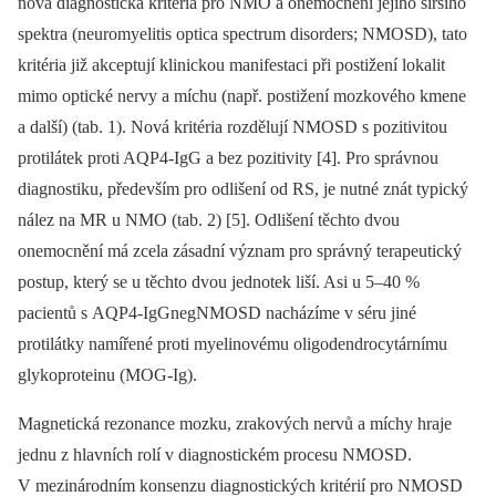
nová diagnostická kritéria pro NMO a onemocnění jejího širšího
spektra (neuromyelitis optica spectrum disorders; NMOSD), tato
kritéria již akceptují klinickou manifestaci při postižení lokalit
mimo optické nervy a míchu (např. postižení mozkového kmene
a další) (tab. 1). Nová kritéria rozdělují NMOSD s pozitivitou
protilátek proti AQP4-IgG a bez pozitivity [4]. Pro správnou
diagnostiku, především pro odlišení od RS, je nutné znát typický
nález na MR u NMO (tab. 2) [5]. Odlišení těchto dvou
onemocnění má zcela zásadní význam pro správný terapeutický
postup, který se u těchto dvou jednotek liší. Asi u 5–40 %
pacientů s AQP4-IgG
neg
NMOSD nacházíme v séru jiné
protilátky namířené proti myelinovému oligodendrocytárnímu
glykoproteinu (MOG-Ig).
Magnetická rezonance mozku, zrakových nervů a míchy hraje
jednu z hlavních rolí v diagnostickém procesu NMOSD.
V mezinárodním konsenzu diagnostických kritérií pro NMOSD