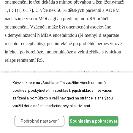
onemocnění je třetí dekáda s mírnou převahou u žen (ženy/muži
1,1 : 1) [16,17]. U více než 50 % dětských pacientů s ADEM
nacházíme v séru MOG-IgG a predikují non-RS průběh
onemocnění. Vzácněji může být onemocnění asociováno
s demyelinizační NMDA encefalitidou (N-methyl-d-aspartate
receptor encephalitis), postiinfekčně po proběhlé herpes virové
infekci, po borelióze, mononukleóze a velmi zřídka s typickou
relaps remitentní RS.
Optická neuritida je nejčastěji se objevující klinické postižení
u MOG-AD a to v 54–61 %, následované myelitidou [8]. Jsou
Když kliknete na „Souhlasím“ s využitím všech souborů
určité odlišnosti týkající se MR nálezu u pacientů s pozitivitou
cookies, poskytnete tím souhlas k jejich ukládání ve vašem
MOG-IgG nebo AQP4-IgG. Zánět optického nervu
zařízení a pomůže to s vaší navigací na stránce, s analýzou
využití dat a našimi marketingovými aktivitami.
predominantně postihuje přední segment, zatímco chiasma
a retrochiasmatický úsek jsou relativně ušetřeny. U AQP4-IgG
Podrobné nastavení
Souhlasím a pokračovat
pacientů je predominantně postižená oblast chiasmatu [15].
Optický nerv bývá edematózně rozšířen, edém zrakového disku