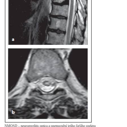
NMOSD – neuromyelitis optica a onemocnění jejího širšího spektra