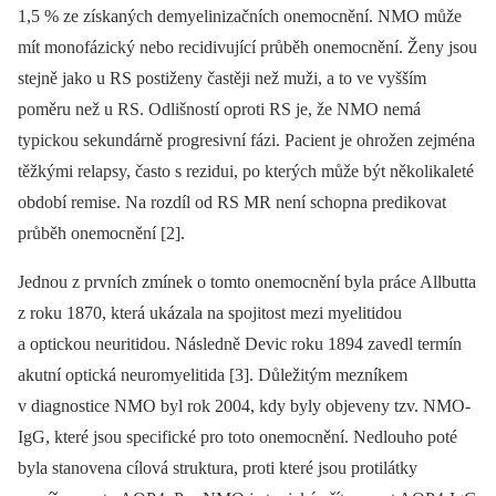
1,5 % ze získaných demyelinizačních onemocnění. NMO může
mít monofázický nebo recidivující průběh onemocnění. Ženy jsou
stejně jako u RS postiženy častěji než muži, a to ve vyšším
poměru než u RS. Odlišností oproti RS je, že NMO nemá
typickou sekundárně progresivní fázi. Pacient je ohrožen zejména
těžkými relapsy, často s rezidui, po kterých může být několikaleté
období remise. Na rozdíl od RS MR není schopna predikovat
průběh onemocnění [2].
Jednou z prvních zmínek o tomto onemocnění byla práce Allbutta
z roku 1870, která ukázala na spojitost mezi myelitidou
a optickou neuritidou. Následně Devic roku 1894 zavedl termín
akutní optická neuromyelitida [3]. Důležitým mezníkem
v diagnostice NMO byl rok 2004, kdy byly objeveny tzv. NMO-
IgG, které jsou specifické pro toto onemocnění. Nedlouho poté
byla stanovena cílová struktura, proti které jsou protilátky