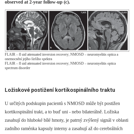
observed at 2-year follow-up (c).
FLAIR – fl uid attenuated inversion recovery; NMOSD – neuromyelitis optica a
onemocnění jejího širšího spektra
FLAIR – fl uid attenuated inversion recovery; NMOSD – neuromyelitis optica
spectrum disorder
Ložiskové postižení kortikospinálního traktu
U určitých podskupin pacientů s NMOSD může být postižen
kortikospinální trakt, a to buď uni -⁠ nebo bilaterálně. Ložiska
zasahují do hluboké bílé hmoty, je patrný zvýšený signál v oblasti
zadního raménka kapsuly interny a zasahují až do cerebrálních