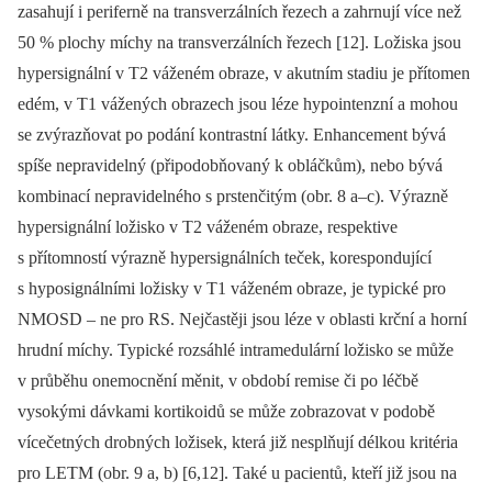
zasahují i periferně na transverzálních řezech a zahrnují více než
50 % plochy míchy na transverzálních řezech [12]. Ložiska jsou
hypersignální v T2 váženém obraze, v akutním stadiu je přítomen
edém, v T1 vážených obrazech jsou léze hypointenzní a mohou
se zvýrazňovat po podání kontrastní látky. Enhancement bývá
spíše nepravidelný (připodobňovaný k obláčkům), nebo bývá
kombinací nepravidelného s prstenčitým (obr. 8 a–c). Výrazně
hypersignální ložisko v T2 váženém obraze, respektive
s přítomností výrazně hypersignálních teček, korespondující
s hyposignálními ložisky v T1 váženém obraze, je typické pro
NMOSD –⁠ ne pro RS. Nejčastěji jsou léze v oblasti krční a horní
hrudní míchy. Typické rozsáhlé intramedulární ložisko se může
v průběhu onemocnění měnit, v období remise či po léčbě
vysokými dávkami kortikoidů se může zobrazovat v podobě
vícečetných drobných ložisek, která již nesplňují délkou kritéria
pro LETM (obr. 9 a, b) [6,12]. Také u pacientů, kteří již jsou na