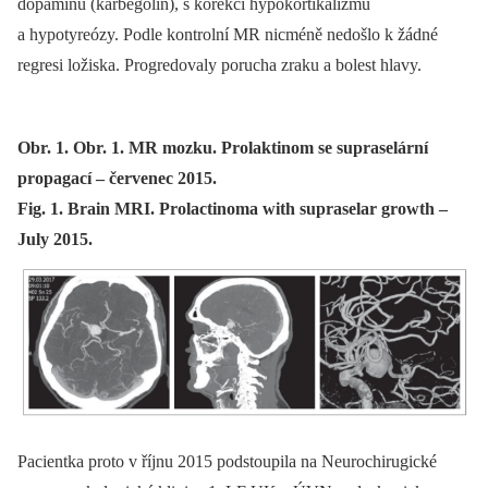
dopaminu (karbegolin), s korekcí hypokortikalizmu
a hypotyreózy. Podle kontrolní MR nicméně nedošlo k žádné
regresi ložiska. Progredovaly porucha zraku a bolest hlavy.
Obr. 1. Obr. 1. MR mozku. Prolaktinom se supraselární
propagací – červenec 2015.
Fig. 1. Brain MRI. Prolactinoma with supraselar growth –
July 2015.
Pacientka proto v říjnu 2015 podstoupila na Neurochirugické