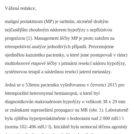
Vážená redakce,
maligní prolaktinom (MP) je raritním, nicméně druhým
nejčastějším zhoubným nádorem hypofýzy s nepříznivou
prognózou [1]. Management léčby MP je proto založen na
retrospektivní analýze jednotlivých případů. Prezentujeme
ojedinělou kazuistiku pacientky, u které jsme postupovali v rámci
multioborové etapové léčby s primární resekcí nádoru hypofýzy,
systémovou terapií a následnou resekcí jaterní metastázy.
Jedná se o 53letou pacientku vyšetřovanou v červenci 2015 pro
bitemporální heteronymní hemianopsii, u které byl
diagnostikován makroadenom hypofýzy o velikosti 38 x 29 mm
se známkami supraselární propagace na MR (obr. 1). Laboratorně
byla zjištěna hyperprolaktinémie s hodnotami nad 2 000 mIU/ l
(norma 102–496 mIU/ l). Iniciálně byla nemocná léčena agonisty