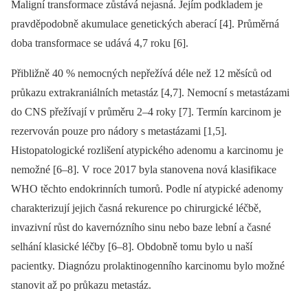
Maligní transformace zůstává nejasná. Jejím podkladem je
pravděpodobně akumulace genetických aberací [4]. Průměrná
doba transformace se udává 4,7 roku [6].
Přibližně 40 % nemocných nepřežívá déle než 12 měsíců od
průkazu extrakraniálních metastáz [4,7]. Nemocní s metastázami
do CNS přežívají v průměru 2–4 roky [7]. Termín karcinom je
rezervován pouze pro nádory s metastázami [1,5].
Histopatologické rozlišení atypického adenomu a karcinomu je
nemožné [6–8]. V roce 2017 byla stanovena nová klasifikace
WHO těchto endokrinních tumorů. Podle ní atypické adenomy
charakterizují jejich časná rekurence po chirurgické léčbě,
invazivní růst do kavernózního sinu nebo baze lební a časné
selhání klasické léčby [6–8]. Obdobně tomu bylo u naší
pacientky. Diagnózu prolaktinogenního karcinomu bylo možné
stanovit až po průkazu metastáz.