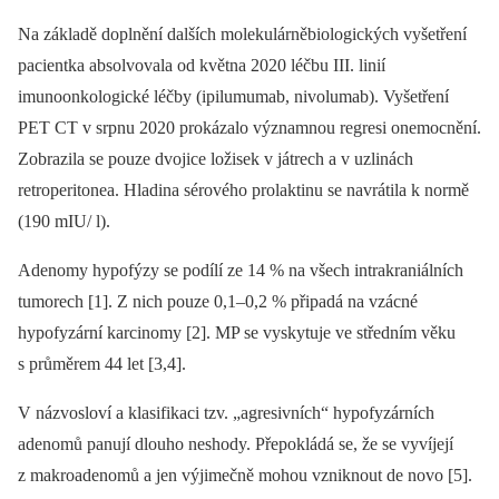
Na základě doplnění dalších molekulárněbiologických vyšetření
pacientka absolvovala od května 2020 léčbu III. linií
imunoonkologické léčby (ipilumumab, nivolumab). Vyšetření
PET CT v srpnu 2020 prokázalo významnou regresi onemocnění.
Zobrazila se pouze dvojice ložisek v játrech a v uzlinách
retroperitonea. Hladina sérového prolaktinu se navrátila k normě
(190 mIU/ l).
Adenomy hypofýzy se podílí ze 14 % na všech intrakraniálních
tumorech [1]. Z nich pouze 0,1–0,2 % připadá na vzácné
hypofyzární karcinomy [2]. MP se vyskytuje ve středním věku
s průměrem 44 let [3,4].
V názvosloví a klasifikaci tzv. „agresivních“ hypofyzárních
adenomů panují dlouho neshody. Přepokládá se, že se vyvíjejí
z makroadenomů a jen výjimečně mohou vzniknout de novo [5].