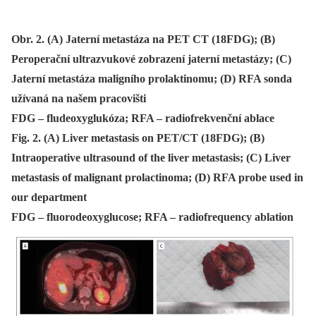
Obr. 2. (A) Jaterní metastáza na PET CT (18FDG); (B)
Peroperační ultrazvukové zobrazení jaterní metastázy; (C)
Jaterní metastáza maligního prolaktinomu; (D) RFA sonda
užívaná na našem pracovišti
FDG – fludeoxyglukóza; RFA – radiofrekvenční ablace
Fig. 2. (A) Liver metastasis on PET/CT (18FDG); (B)
Intraoperative ultrasound of the liver metastasis; (C) Liver
metastasis of malignant prolactinoma; (D) RFA probe used in
our department
FDG – fluorodeoxyglucose; RFA – radiofrequency ablation