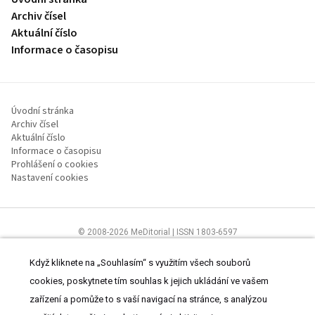
Archiv čísel
Aktuální číslo
Informace o časopisu
Úvodní stránka
Archiv čísel
Aktuální číslo
Informace o časopisu
Prohlášení o cookies
Nastavení cookies
© 2008-2026 MeDitorial | ISSN 1803-6597
Stránky proLékaře.cz jsou určeny výhradně odborníkům ve
zdravotnictví.
Čtěte prohlášení
a
Zásady zpracování osobních údajů
.
Když kliknete na „Souhlasím“ s využitím všech souborů
cookies, poskytnete tím souhlas k jejich ukládání ve vašem
zařízení a pomůže to s vaší navigací na stránce, s analýzou