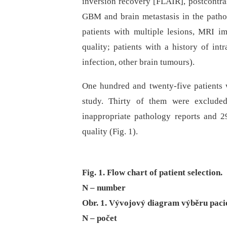
inversion recovery [FLAIR], postcontras
GBM and brain metastasis in the pathol
patients with multiple lesions, MRI i
quality; patients with a history of int
infection, other brain tumours).
One hundred and twenty-five patients w
study. Thirty of them were excluded
inappropriate pathology reports and 2
quality (Fig. 1).
Fig. 1. Flow chart of patient selection.
N – number
Obr. 1. Vývojový diagram výběru paci
N – počet