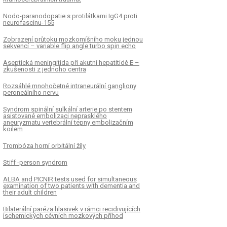
Nodo-paranodopatie s protilátkami IgG4 proti
neurofascinu-155
Zobrazení průtoku mozkomíšního moku jednou
sekvencí – variable flip angle turbo spin echo
Aseptická meningitida při akutní hepatitidě E –
zkušenosti z jednoho centra
Rozsáhlé mnohočetné intraneurální gangliony
peroneálního nervu
Syndrom spinální sulkální arterie po stentem
asistované embolizaci neprasklého
aneuryzmatu vertebrální tepny embolizačním
koilem
Trombóza horní orbitální žíly
Stiff -person syndrom
ALBA and PICNIR tests used for simultaneous
examination of two patients with dementia and
their adult children
Bilaterální paréza hlasivek v rámci recidivujících
ischemických cévních mozkových příhod