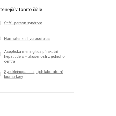
tenější v tomto čísle
Stiff -person syndrom
Normotenzní hydrocefalus
Aseptická meningitida při akutní
hepatitidě E – zkušenosti z jednoho
centra
Synukleinopatie a jejich laboratorní
biomarkery