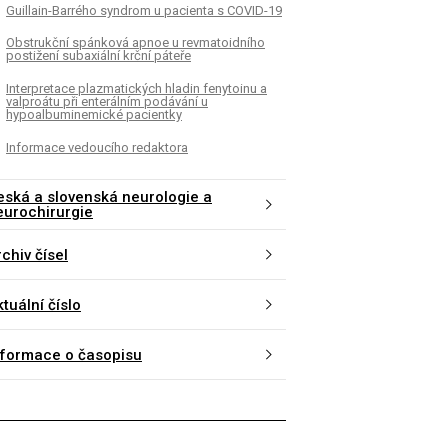
Guillain-Barrého syndrom u pacienta s COVID-19
Obstrukční spánková apnoe u revmatoidního
postižení subaxiální krční páteře
Interpretace plazmatických hladin fenytoinu a
valproátu při enterálním podávání u
hypoalbuminemické pacientky
Informace vedoucího redaktora
eská a slovenská neurologie a
eurochirurgie
chiv čísel
tuální číslo
nformace o časopisu