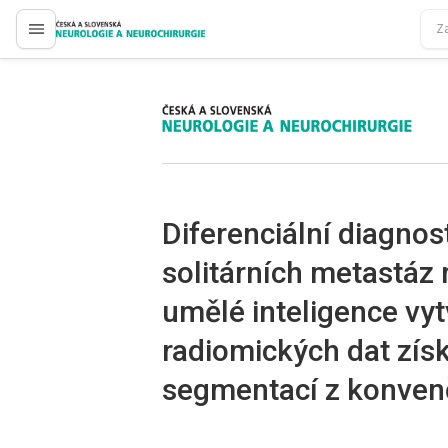
proLékaře.cz
proLékaře.cz
Diferenciální diagnos
solitárních metastá
umělé inteligence vy
radiomických dat zí
segmentací z konven