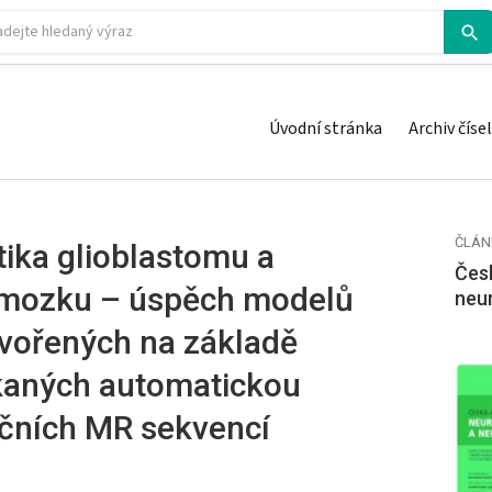
Úvodní stránka
Archiv čísel
ČLÁN
tika glioblastomu a
Česk
z mozku – úspěch modelů
neu
tvořených na základě
skaných automatickou
čních MR sekvencí