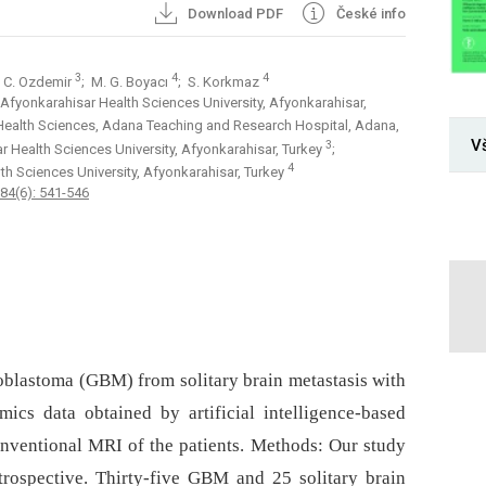
Download PDF
České info
3
4
4
; C. Ozdemir
; M. G. Boyacı
; S. Korkmaz
Afyonkarahisar Health Sciences University, Afyonkarahisar,
 Health Sciences, Adana Teaching and Research Hospital, Adana,
V
3
r Health Sciences University, Afyonkarahisar, Turkey
;
4
h Sciences University, Afyonkarahisar, Turkey
84(6): 541-546
ioblastoma (GBM) from solitary brain metastasis with
cs data obtained by artificial intelligence-based
nventional MRI of the patients. Methods: Our study
trospective. Thirty-five GBM and 25 solitary brain