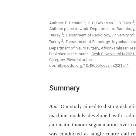
1
1
2
Authors: E. Demirel
; C. O. Gökaslan
; O. Dilek
Authors place of work: Department of Radiology, 
1
Turkey
; Department of Radiology, University of
2
Turkey
; Department of Pathology, Afyonkarahisa
Department of Neurosurgery, Afyonkarahisar Healt
Published in the journal:
Cesk Slov Neurol N 2021; 
Category: Původní práce
doi:
https://doi.org/10.48095/cccsnn2021541
Summary
Aim:
Our study aimed to distinguish gl
machine models developed with radiomi
automatic tumour segmentation over co
was conducted as single-centre and re