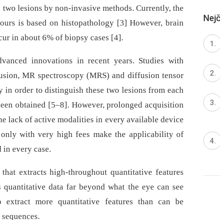
ese two lesions by non-invasive methods. Currently, the
Nejč
mours is based on histopathology [3] However, brain
ur in about 6% of bio­psy cases [4].
vanced innovations in recent years. Studies with
usion, MR spectroscopy (MRS) and diffusion tensor
 in order to distinguish these two lesions from each
been obtained [5–8]. However, prolonged acquisition
he lack of active modalities in every available device
 only with very high fees make the applicability of
d in every case.
hat extracts high-throughout quantitative features
 quantitative data far beyond what the eye can see
to extract more quantitative features than can be
e sequences.