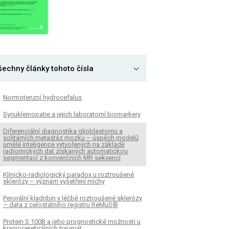
šechny články tohoto čísla
Normotenzní hydrocefalus
Synukleinopatie a jejich laboratorní biomarkery
Diferenciální diagnostika glioblastomu a
solitárních metastáz mozku – úspěch modelů
umělé inteligence vytvořených na základě
radiomických dat získaných automatickou
segmentací z konvenčních MR sekvencí
Klinicko-radiologický paradox u roztroušené
sklerózy – význam vyšetření míchy
Perorální kladribin v léčbě roztroušené sklerózy
– data z celostátního registru ReMuS®
Protein S 100B a jeho prognostické možnosti u
kraniocerebrálních traumat