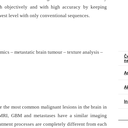
sh objectively and with high accuracy by keeping
est level with only conventional sequences.
mics – metastatic brain tumour – texture analysis –
Č
n
Ar
Ak
I
 the most common malignant lesions in the brain in
n MRI, GBM and metastases have a similar imaging
reatment processes are completely different from each