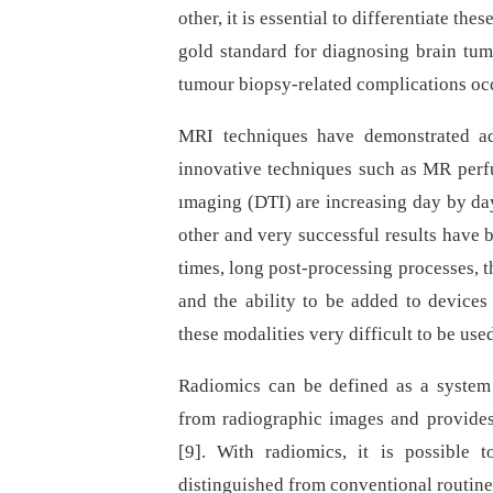
other, it is essential to differentiate th
gold standard for dia­gnosing brain tu
tumour bio­psy-related complications occ
MRI techniques have demonstrated ad
innovative techniques such as MR perf
ımaging (DTI) are increasing day by day
other and very successful results have 
times, long post-processing processes, t
and the ability to be added to devices
these modalities very difficult to be use
Radiomics can be defined as a system t
from radiographic images and provides
[9]. With radiomics, it is possible 
distinguished from conventional routin