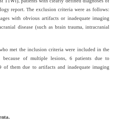
t T1WI), patients with clearly defined dia­gnoses of
ogy report. The exclusion criteria were as follows:
mages with obvious artifacts or inadequate imaging
racranial disease (such as brain trauma, intracranial
ho met the inclusion criteria were included in the
 because of multiple lesions, 6 patients due to
9 of them due to artifacts and inadequate imaging
enta.