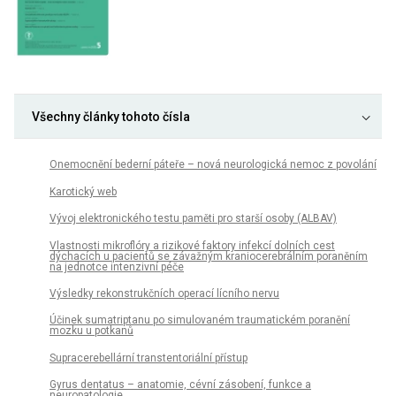
Všechny články tohoto čísla
Onemocnění bederní páteře – nová neurologická nemoc z povolání
Karotický web
Vývoj elektronického testu paměti pro starší osoby (ALBAV)
Vlastnosti mikroflóry a rizikové faktory infekcí dolních cest
dýchacích u pacientů se závažným kraniocerebrálním poraněním
na jednotce intenzivní péče
Výsledky rekonstrukčních operací lícního nervu
Účinek sumatriptanu po simulovaném traumatickém poranění
mozku u potkanů
Supracerebellární transtentoriální přístup
Gyrus dentatus – anatomie, cévní zásobení, funkce a
neuropatologie