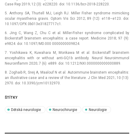
Case Rep 2019; 12 (3): e228220. doi: 10.1136/bcr-2018-228220.
5. Anthony SA, Thurtell MJ, Leigh RJ. Miller Fisher syndrome mimicking
ocular myasthenia gravis. Optom Vis Sci 2012; 89 (12): e118–e123. doi:
10.1097/OPX.0b013e31827717c1.
6. Jing C, Wang Z, Chu C et al. Miller-Fisher syndrome complicated by
Bickerstaff brainstem encephalitis: a case report. Medicine 2018; 97 (9):
e9824. doi: 10.1097/MD.000 0000000009824.
7. Yoshikawa K, Kuwahara M, Morikawa M et al. Bickerstaff brainstem
encephalitis with or without anti-GQ1b antibody. Neurol Neuroimmunol
Neuroinflamm 2020; 7 (6): e889. doi: 10.1212/NXI.0000000000000889.
8. Zoghaib R, Sreij A, Maalouf N et al. Autoimmune brainstem encephalitis:
an illustrative case and a review of the literature. J Clin Med 2021; 10 (13):
2970. doi: 10.3390/jcm10132970.
ŠTÍTKY
Dětská neurologie
Neurochirurgie
Neurologie