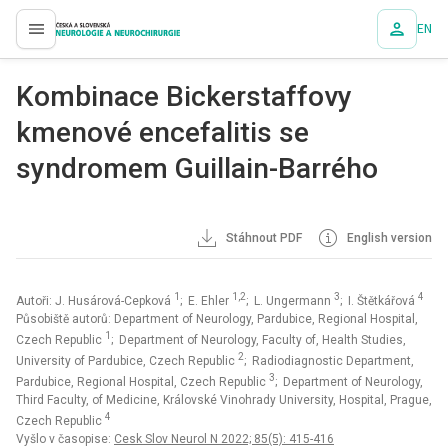
EN
proLékaře.cz
Kombinace Bickerstaffovy
kmenové encefalitis se
syndromem Guillain-Barrého
Stáhnout PDF
English version
1
1,2
3
4
Autoři: J. Husárová-Cepková
; E. Ehler
; L. Ungermann
; I. Štětkářová
Působiště autorů: Department of Neurology, Pardubice, Regional Hospital,
1
Czech Republic
; Department of Neurology, Faculty of, Health Studies,
2
University of Pardubice, Czech Republic
; Radiodiagnostic Department,
3
Pardubice, Regional Hospital, Czech Republic
; Department of Neurology,
Third Faculty, of Medicine, Královské Vinohrady University, Hospital, Prague,
4
Czech Republic
Vyšlo v časopise:
Cesk Slov Neurol N 2022; 85(5): 415-416