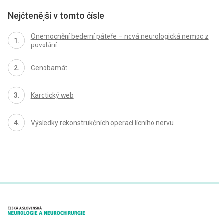
Nejčtenější v tomto čísle
Onemocnění bederní páteře – nová neurologická nemoc z
povolání
Cenobamát
Karotický web
Výsledky rekonstrukčních operací lícního nervu
proLékaře.cz