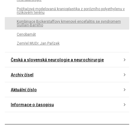
Počítačově modelovaná kranioplastika z porózního polyethylenu v
rizikovém terénu
Kombinace Bickerstaffovy kmenové encefalitis se syndromem
Guillain-Barrého
Cenobamát
Zemřel MUDr. Jan Pařízek
Česká a slovenská neurologie a neurochirurgie
Archiv čísel
Aktuální číslo
Informace o časopisu