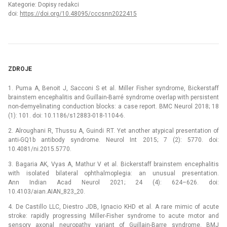
Kategorie: Dopisy redakci
doi:
https://doi.org/10.48095/cccsnn2022415
ZDROJE
1. Puma A, Benoit J, Sacconi S et al. Miller Fisher syndrome, Bickerstaff
brainstem encephalitis and Guillain-Barré syndrome overlap with persistent
non-demyelinating conduction blocks: a case report. BMC Neurol 2018; 18
(1): 101. doi: 10.1186/s12883-018-1104-6.
2. Alroughani R, Thussu A, Guindi RT. Yet another atypical presentation of
anti-GQ1b antibody syndrome. Neurol Int 2015; 7 (2): 5770. doi:
10.4081/ni.2015.5770.
3. Bagaria AK, Vyas A, Mathur V et al. Bickerstaff brainstem encephalitis
with isolated bilateral ophthalmoplegia: an unusual presentation.
Ann Indian Acad Neurol 2021; 24 (4): 624–626. doi:
10.4103/aian.AIAN_823_20.
4. De Castillo LLC, Diestro JDB, Ignacio KHD et al. A rare mimic of acute
stroke: rapidly progressing Miller-Fisher syndrome to acute motor and
sensory axonal neuropathy variant of Guillain-Barre syndrome. BMJ