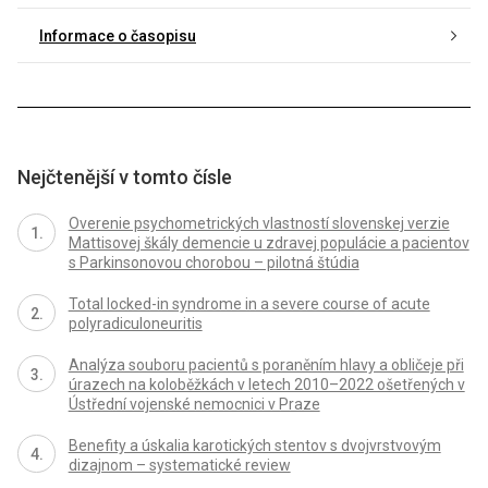
Informace o časopisu
Nejčtenější v tomto čísle
Overenie psychometrických vlastností slovenskej verzie
Mattisovej škály demencie u zdravej populácie a pacientov
s Parkinsonovou chorobou – pilotná štúdia
Total locked-in syndrome in a severe course of acute
polyradiculoneuritis
Analýza souboru pacientů s poraněním hlavy a obličeje při
úrazech na koloběžkách v letech 2010–2022 ošetřených v
Ústřední vojenské nemocnici v Praze
Benefity a úskalia karotických stentov s dvojvrstvovým
dizajnom – systematické review