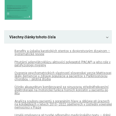
Všechny články tohoto čísla
Benefity a úskalia karotických stentov s dvojvrstvovým dizajnom –
systematické review
Pituitární adenylátcyklázu aktivující polypeptid (PACAP) a jeho role v
patofyziologii migrény
Overenie psychometrických vlastností slovenskej verzie Mattisovej
škály demencie u zdravej populácie a pacientov s Parkinsonovou
chorobou – pilotná štúdia
Účinky akupunktury kombinované se sinusovou středněfrekvenční
elektroterapií na motorické funkce horních končetin u pacientů po
iktu
Analýza souboru pacientů s poraněním hlavy a obličeje při úrazech
na koloběžkách v letech 2010–2022 ošetřených v Ústřední vojenské
nemocnici v Praze
Umělá inteligence při tvorbě odborného medicínského textu – dobrý