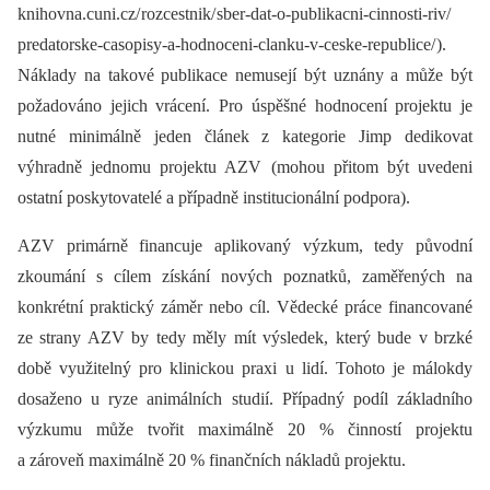
knihovna.cuni.cz/ rozcestnik/ sber-dat-o-publikacni-cinnosti-riv/
predatorske-casopisy-a-hodnoceni-clanku-v-ceske-republice/ ).
Náklady na takové publikace nemusejí být uznány a může být
požadováno jejich vrácení. Pro úspěšné hodnocení projektu je
nutné minimálně jeden článek z kategorie Jimp dedikovat
výhradně jednomu projektu AZV (mohou přitom být uvedeni
ostatní poskytovatelé a případně institucionální podpora).
AZV primárně financuje aplikovaný výzkum, tedy původní
zkoumání s cílem získání nových poznatků, zaměřených na
konkrétní praktický záměr nebo cíl. Vědecké práce financované
ze strany AZV by tedy měly mít výsledek, který bude v brzké
době využitelný pro klinickou praxi u lidí. Tohoto je málokdy
dosaženo u ryze animálních studií. Případný podíl základního
výzkumu může tvořit maximálně 20 % činností projektu
a zároveň maximálně 20 % finančních nákladů projektu.