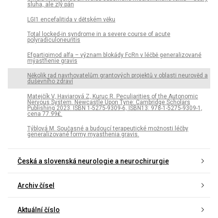
sluha, ale zlý pán
LGI1 encefalitida v dětském věku
Total locked-in syndrome in a severe course of acute
polyradiculoneuritis
Efgartigimod alfa – význam blokády FcRn v léčbě generalizované
myasthenie gravis
Několik rad navrhovatelům grantových projektů v oblasti neurověd a
duševního zdraví
Matejčík V, Haviarová Z, Kuruc R. Peculiarities of the Autonomic
Nervous System. Newcastle Upon Tyne: Cambridge Scholars
Publishing 2023. ISBN 1-5275-9309-6, ISBN13: 978-1-5275-9309-1,
cena 77.99₤.
Týblová M. Současné a budoucí terapeutické možnosti léčby
generalizované formy myasthenia gravis.
Česká a slovenská neurologie a neurochirurgie
Archiv čísel
Aktuální číslo