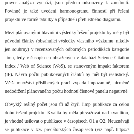
power analýza vychází, jsou předem odsouzeny k zamítnutí.
Povinné je také uvedení harmonogramu činností při řešení
projektu ve formě tabulky a případně i přehledného diagramu.
Mezi plánovanými hlavními výsledky řešení projektu by měly být
původní články (obsahující výsledky vlastního výzkumu, nikoliv
jen souhrny) v recenzovaných odborných periodikách kategorie
Jimp, tedy v časopisech obsažených v databázi Science Citation
Index / Web of Science (WoS), se stanoveným impakt faktorem
(IF). Návrh počtu publikovaných článků by měl být realistický.
Větší množství přislíbených prací vypadá impozantně, nicméně
nedodržení plánovaného počtu hodnotí členové panelu negativně.
Obvyklý reálný počet jsou tři až čtyři Jimp publikace za celou
dobu řešení projektu. Kvalita by měla převažovat nad kvantitou,
je vhodné usilovat o publikace v časopisech Q1 a Q2. Neuznávají
se publikace v tzv. predátorských časopisech (viz např. https:/ /