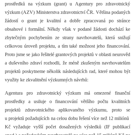
prostředků na výzkum (grant) u Agentury pro zdravotnický
výzkum (AZV) Ministerstva zdravotnictví ČR. Většina podaných
žádostí o grant je kvalitní a dobře zpracovaná po stránce
obsahové i formální. Někdy však v podané žádosti dochází ke
zbytečným pochybením ze strany navrhovatelů, která snižují
celkovou úroveň projektu, a tím také možnost jeho financování.
Proto jsme se jako řešitelé grantových projektů v oblasti neurověd
a duševního zdraví rozhodli, že méně zkušeným navrhovatelům
projektů poskytneme několik následujících rad, které mohou být
využity ke zkvalitnění výzkumných návrhů:
Agentura pro zdravotnický výzkum má omezené finanční
prostředky a usiluje o financování většího počtu kvalitních
projektů zdravotnického aplikovaného výzkumu, proto se
u projektů požadujících na celou dobu řešení více než 12 miliónů
Kč vyžaduje vyšší počet dosažených výsledků (IF publikací