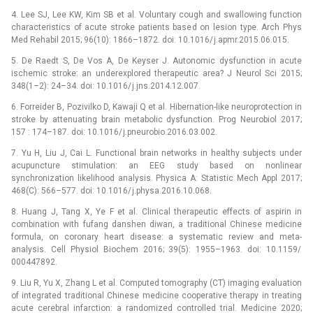
4. Lee SJ, Lee KW, Kim SB et al. Voluntary cough and swallowing function
characteristics of acute stroke patients based on lesion type. Arch Phys
Med Rehabil 2015; 96(10): 1866–1872. doi: 10.1016/ j.apmr.2015.06.015.
5. De Raedt S, De Vos A, De Keyser J. Autonomic dysfunction in acute
ischemic stroke: an underexplored therapeutic area? J Neurol Sci 2015;
348(1–2): 24–34. doi: 10.1016/ j.jns.2014.12.007.
6. Forreider B, Pozivilko D, Kawaji Q et al. Hibernation-like neuroprotection in
stroke by attenuating brain metabolic dysfunction. Prog Neurobiol 2017;
157 : 174–187. doi: 10.1016/ j.pneurobio.2016.03.002.
7. Yu H, Liu J, Cai L. Functional brain networks in healthy subjects under
acupuncture stimulation: an EEG study based on nonlinear
synchronization likelihood analysis. Physica A: Statistic Mech Appl 2017;
468(C): 566–577. doi: 10.1016/ j.physa.2016.10.068.
8. Huang J, Tang X, Ye F et al. Clinical therapeutic effects of aspirin in
combination with fufang danshen diwan, a traditional Chinese medicine
formula, on coronary heart disease: a systematic review and meta-
analysis. Cell Physiol Biochem 2016; 39(5): 1955–1963. doi: 10.1159/
000447892.
9. Liu R, Yu X, Zhang L et al. Computed tomography (CT) imaging evaluation
of integrated traditional Chinese medicine cooperative therapy in treating
acute cerebral infarction: a randomized controlled trial. Medicine 2020;