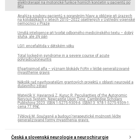
elektroterapií na motorické funkce horních končetin u pacientů po
iktu
Analýza souboru pacientů s poraněním hlavy a obličeje při úrazech
na koloběžkách v letech 2010–2022 ošetřených v Ústřední vojenské
nemocnici v Praze
Umělá inteligence při tvorbě odborného medicínského textu – dobrý
sluha, ale zlý pán
LGI1 encefalitida v dětském věku
Total locked-in syndrome in a severe course of acute
polyradiculoneuritis
Efgartigimod alfa – význam blokády FcRn v léčbě generalizované
myasthenie gravis
Několik rad navrhovatelům grantových projektů v oblasti neurověd a
duševního zdraví
Matejčík V, Haviarová Z, Kuruc R. Peculiarities of the Autonomic
Nervous System. Newcastle Upon Tyne: Cambridge Scholars
Publishing 2023. ISBN 1-5275-9309-6, ISBN13: 978-1-5275-9309-1,
cena 77.99₤.
Týblová M. Současné a budoucí terapeutické možnosti léčby
generalizované formy myasthenia gravis.
Česká a slovenská neurologie a neurochirurgie