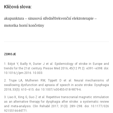
Klíčová slova:
akupunktura – sinusová středněfrekvenční elektroterapie –
motorika horní končetiny
ZDROJE
1. Béjot Y, Bailly H, Durier J et al. Epidemiology of stroke in Europe and
trends for the 21st century. Presse Med 2016; 45(12 Pt 2): e391–e398. doi:
10.1016/ j.lpm.2016. 10.003.
2. Trupe LA, Mulheren RW, Tippett D et al. Neural mechanisms of
swallowing dysfunction and apraxia of speech in acute stroke. Dysphagia
2018; 33(5): 610–615. doi: 10.1007/ s00455-018-9879-6.
3. Liao X, Xing G, Guo Z et al. Repetitive transcranial magnetic stimulation
as an alternative therapy for dysphagia after stroke: a systematic review
and meta-analysis. Clin Rehabil 2017; 31(3): 289–298. doi: 10.1177/ 026
9215516644771.