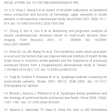
99(18): e19998. doi: 10.1097/ MD.0000000000019 998.
10. Li X, Yang Z, Wang S et al. Impact of shoulder subluxation on peripheral
nerve conduction and function of hemiplegic upper extremity in stroke
patients: a retrospective, matched-pair study. Neurol Res 2021; 43(6): 511–
519. doi: 10.1080/ 01616412.2020.1870 360.
11. Zhong S, Sun K, Zuo X et al. Monitoring and prognostic analysis of
severe cerebrovascular diseases based on multi-scale dynamic brain
imaging. Front Neurosci 2021; 15 : 684469. doi: 10.3389/
fnins.2021.684469.
12. Chen SY, Liu JW, Wang YH et al. The conditions under which piracetam
is used and the factors that can improve National Institute of Health Stroke
Scale Score in ischemic stroke patients and the importance of previously
unnoticed factors from a hospital-based observational study in Taiwan.
J Clin Med 2019; 8(1): 122. doi: 10.3390/ jcm8010122.
13. Trapl M, Enderle P, Nowotny M et al. Dysphagia bedside screening for
acute-stroke patients. Stroke 2007; 38(11): 2948–2952. doi: 10.1161/
STROKEAHA.107.483933.
14. Strowd L, Kyzima J, Pillsbury D et al. Dysphagia dietary guidelines and
the rheology of nutritional feeds and barium test feeds. Chest 2008; 133(6):
1397–1401. doi: 10.1378/ chest.08-0255.
15. Sayaca C, Sapcíoglu TY, Kaya D. Does the right or left hemisphere