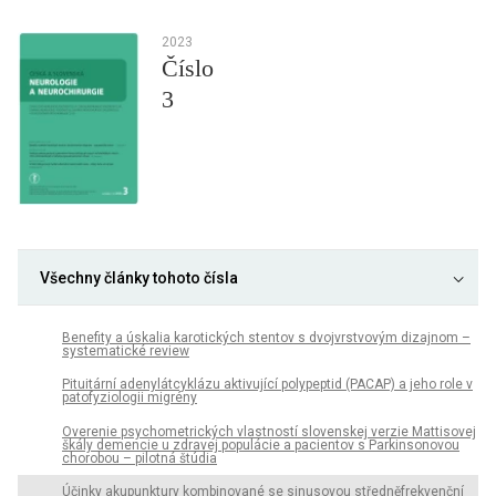
2023
Číslo
3
Všechny články tohoto čísla
Benefity a úskalia karotických stentov s dvojvrstvovým dizajnom –
systematické review
Pituitární adenylátcyklázu aktivující polypeptid (PACAP) a jeho role v
patofyziologii migrény
Overenie psychometrických vlastností slovenskej verzie Mattisovej
škály demencie u zdravej populácie a pacientov s Parkinsonovou
chorobou – pilotná štúdia
Účinky akupunktury kombinované se sinusovou středněfrekvenční