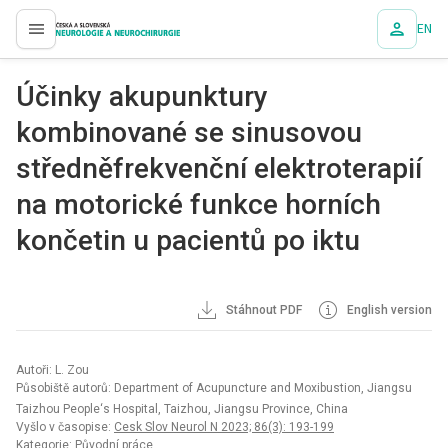
EN
proLékaře.cz
Účinky akupunktury
kombinované se sinusovou
středněfrekvenční elektroterapií
na motorické funkce horních
končetin u pacientů po iktu
Stáhnout PDF
English version
Autoři: L. Zou
Působiště autorů: Department of Acupuncture and Moxibustion, Jiangsu
Taizhou People‘s Hospital, Taizhou, Jiangsu Province, China
Vyšlo v časopise:
Cesk Slov Neurol N 2023; 86(3): 193-199
Kategorie: Původní práce