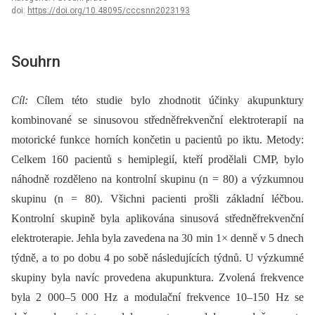
doi:
https://doi.org/10.48095/cccsnn2023193
Souhrn
Cíl:
Cílem této studie bylo zhodnotit účinky akupunktury
kombinované se sinusovou středněfrekvenční elektroterapií na
motorické funkce horních končetin u pacientů po iktu. Metody:
Celkem 160 pacientů s hemiplegií, kteří prodělali CMP, bylo
náhodně rozděleno na kontrolní skupinu (n = 80) a výzkumnou
skupinu (n = 80). Všichni pacienti prošli základní léčbou.
Kontrolní skupině byla aplikována sinusová středněfrekvenční
elektroterapie. Jehla byla zavedena na 30 min 1× denně v 5 dnech
týdně, a to po dobu 4 po sobě následujících týdnů. U výzkumné
skupiny byla navíc provedena akupunktura. Zvolená frekvence
byla 2 000–5 000 Hz a modulační frekvence 10–150 Hz se