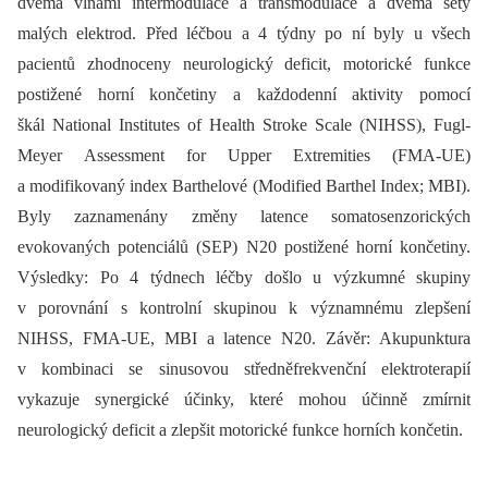
dvěma vlnami intermodulace a transmodulace a dvěma sety
malých elektrod. Před léčbou a 4 týdny po ní byly u všech
pacientů zhodnoceny neurologický deficit, motorické funkce
postižené horní končetiny a každodenní aktivity pomocí
škál National Institutes of Health Stroke Scale (NIHSS), Fugl-
Meyer Assessment for Upper Extremities (FMA-UE)
a modifikovaný index Barthelové (Modified Barthel Index; MBI).
Byly zaznamenány změny latence somatosenzorických
evokovaných potenciálů (SEP) N20 postižené horní končetiny.
Výsledky: Po 4 týdnech léčby došlo u výzkumné skupiny
v porovnání s kontrolní skupinou k významnému zlepšení
NIHSS, FMA-UE, MBI a latence N20. Závěr: Akupunktura
v kombinaci se sinusovou středněfrekvenční elektroterapií
vykazuje synergické účinky, které mohou účinně zmírnit
neurologický deficit a zlepšit motorické funkce horních končetin.