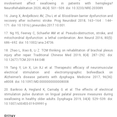
involvement affect swallowing in patients with hemiplegia?
NeuroRehabilitation 2020; 46(4): 501–509. doi: 10.3233/ NRE-203089.
16. Jiang X, Andjelkovic AV, Zhu L et al. Blood-brain barrier dysfunction and
recovery after ischemic stroke. Prog Neurobiol 2018; 163–164 : 144–
171. doi: 10.1016/ j.pneurobio.2017.10.001.
17. Ng YS, Feeney C, Schaefer AM et al. Pseudo-obstruction, stroke, and
mitochondrial dysfunction: a lethal combination. Ann Neurol 2016; 80(5):
686–692. doi: 10.1002/ ana.24736.
18. Zhao L, Xiao B, Li Z. TCM thinking on rehabilitation of brachial plexus
injury after repair. Traditional Chinese Med 2019; 8(4): 287–292. doi:
10.12677/ TCM.2019.84 048.
19. Tang Y, Lin X, Lin XJ et al. Therapeutic efficacy of neuromuscular
electrical stimulation and electromyographic biofeedback on
Alzheimer’s disease patients with dysphagia. Medicine 2017; 96(36):
e8008. doi: 10.1097/ MD.0000000000008008.
20. Barikroo A, Hegland K, Carnaby G et al. The effects of electrical
stimulation pulse duration on lingual palatal pressure measures during
swallowing in healthy older adults. Dysphagia 2019; 34(4): 529–539. doi:
10.1007/s00455-019-09991-y.
ŠTÍTKY