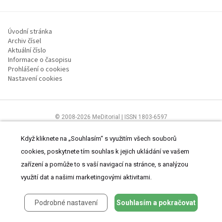
Úvodní stránka
Archiv čísel
Aktuální číslo
Informace o časopisu
Prohlášení o cookies
Nastavení cookies
© 2008-2026 MeDitorial | ISSN 1803-6597
Stránky proLékaře.cz jsou určeny výhradně odborníkům ve
zdravotnictví.
Čtěte prohlášení
a
Zásady zpracování osobních údajů
.
Když kliknete na „Souhlasím“ s využitím všech souborů
cookies, poskytnete tím souhlas k jejich ukládání ve vašem
zařízení a pomůže to s vaší navigací na stránce, s analýzou
využití dat a našimi marketingovými aktivitami.
Podrobné nastavení
Souhlasím a pokračovat