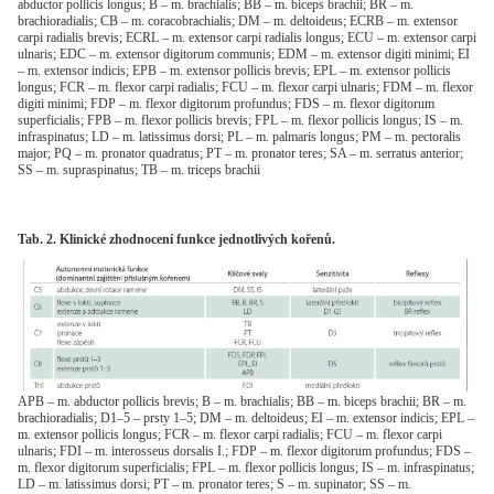
abductor pollicis longus; B – m. brachialis; BB – m. biceps brachii; BR – m.
brachioradialis; CB – m. coracobrachialis; DM – m. deltoideus; ECRB – m. extensor
carpi radialis brevis; ECRL – m. extensor carpi radialis longus; ECU – m. extensor carpi
ulnaris; EDC – m. extensor digitorum communis; EDM – m. extensor digiti minimi; EI
– m. extensor indicis; EPB – m. extensor pollicis brevis; EPL – m. extensor pollicis
longus; FCR – m. flexor carpi radialis; FCU – m. flexor carpi ulnaris; FDM – m. flexor
digiti minimi; FDP – m. flexor digitorum profundus; FDS – m. flexor digitorum
superficialis; FPB – m. flexor pollicis brevis; FPL – m. flexor pollicis longus; IS – m.
infraspinatus; LD – m. latissimus dorsi; PL – m. palmaris longus; PM – m. pectoralis
major; PQ – m. pronator quadratus; PT – m. pronator teres; SA – m. serratus anterior;
SS – m. supraspinatus; TB – m. triceps brachii
Tab. 2. Klinické zhodnocení funkce jednotlivých kořenů.
APB – m. abductor pollicis brevis; B – m. brachialis; BB – m. biceps brachii; BR – m.
brachioradialis; D1–5 – prsty 1–5; DM – m. deltoideus; EI – m. extensor indicis; EPL –
m. extensor pollicis longus; FCR – m. flexor carpi radialis; FCU – m. flexor carpi
ulnaris; FDI – m. interosseus dorsalis I.; FDP – m. flexor digitorum profundus; FDS –
m. flexor digitorum superficialis; FPL – m. flexor pollicis longus; IS – m. infraspinatus;
LD – m. latissimus dorsi; PT – m. pronator teres; S – m. supinator; SS – m.