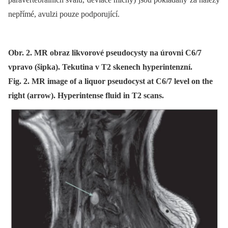
nepřímé, avulzi pouze podporující.
Obr. 2. MR obraz likvorové pseudocysty na úrovni C6/7
vpravo (šipka). Tekutina v T2 skenech hyperintenzní.
Fig. 2. MR image of a liquor pseudocyst at C6/7 level on the
right (arrow). Hyperintense fluid in T2 scans.