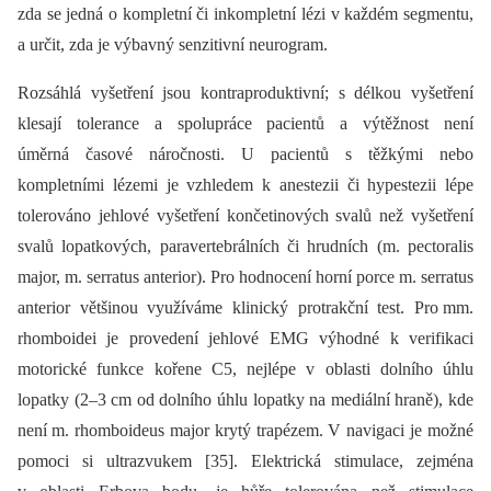
zda se jedná o kompletní či inkompletní lézi v každém segmentu,
a určit, zda je výbavný senzitivní neurogram.
Rozsáhlá vyšetření jsou kontraproduktivní; s délkou vyšetření
klesají tolerance a spolupráce pacientů a výtěžnost není
úměrná časové náročnosti. U pacientů s těžkými nebo
kompletními lézemi je vzhledem k anestezii či hypestezii lépe
tolerováno jehlové vyšetření končetinových svalů než vyšetření
svalů lopatkových, paravertebrálních či hrudních (m. pectoralis
major, m. serratus anterior). Pro hodnocení horní porce m. serratus
anterior většinou využíváme klinický protrakční test. Pro mm.
rhomboidei je provedení jehlové EMG výhodné k verifikaci
motorické funkce kořene C5, nejlépe v oblasti dolního úhlu
lopatky (2–3 cm od dolního úhlu lopatky na mediální hraně), kde
není m. rhomboideus major krytý trapézem. V navigaci je možné
pomoci si ultrazvukem [35]. Elektrická stimulace, zejména