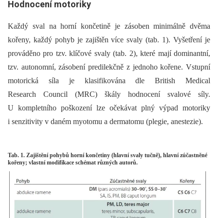
Hodnocení motoriky
Každý sval na horní končetině je zásoben minimálně dvěma
kořeny, každý pohyb je zajištěn více svaly (tab. 1). Vyšetření je
prováděno pro tzv. klíčové svaly (tab. 2), které mají dominantní,
tzv. autonomní, zásobení predilekčně z jednoho kořene. Vstupní
motorická síla je klasifikována dle British Medical
Research Council (MRC) škály hodnocení svalové síly.
U kompletního poškození lze očekávat plný výpad motoriky
i senzitivity v daném myotomu a dermatomu (plegie, anestezie).
Tab. 1. Zajištění pohybů horní končetiny (hlavní svaly tučně), hlavní zúčastněné
kořeny; vlastní modifikace schémat různých autorů.