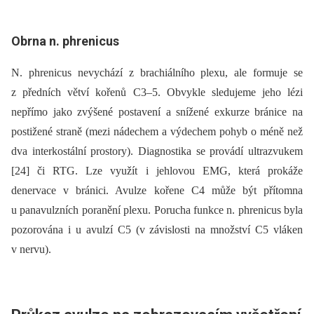
Obrna n. phrenicus
N. phrenicus nevychází z brachiálního plexu, ale formuje se
z předních větví kořenů C3–5. Obvykle sledujeme jeho lézi
nepřímo jako zvýšené postavení a snížené exkurze bránice na
postižené straně (mezi nádechem a výdechem pohyb o méně než
dva interkostální prostory). Dia­gnostika se provádí ultrazvukem
[24] či RTG. Lze využít i jehlovou EMG, která prokáže
denervace v bránici. Avulze kořene C4 může být přítomna
u panavulzních poranění plexu. Porucha funkce n. phrenicus byla
pozorována i u avulzí C5 (v závislosti na množství C5 vláken
v nervu).