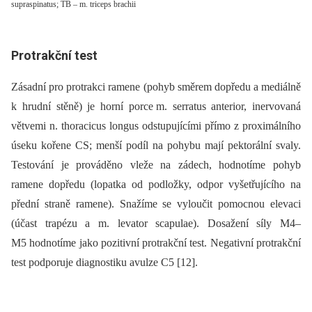
supraspinatus; TB – m. triceps brachii
Protrakční test
Zásadní pro protrakci ramene (pohyb směrem dopředu a mediálně
k hrudní stěně) je horní porce m. serratus anterior, inervovaná
větvemi n. thoracicus longus odstupujícími přímo z proximálního
úseku kořene CS; menší podíl na pohybu mají pektorální svaly.
Testování je prováděno vleže na zádech, hodnotíme pohyb
ramene dopředu (lopatka od podložky, odpor vyšetřujícího na
přední straně ramene). Snažíme se vyloučit pomocnou elevaci
(účast trapézu a m. levator scapulae). Dosažení síly M4–
M5 hodnotíme jako pozitivní protrakční test. Negativní protrakční
test podporuje dia­gnostiku avulze C5 [12].