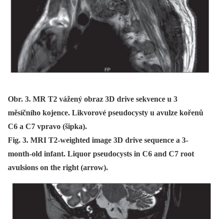
Obr. 3. MR T2 vážený obraz 3D drive sekvence u 3
měsíčního kojence. Likvorové pseudocysty u avulze kořenů
C6 a C7 vpravo (šipka).
Fig. 3. MRI T2-weighted image 3D drive sequence a 3-
month-old infant. Liquor pseudocysts in C6 and C7 root
avulsions on the right (arrow).