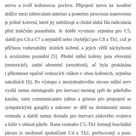
nervu a tvoří kořenovou pochvu. Připojení nervu ke kostěné
drážce mezi tuberculum anterius a posterius processus transversus
je jediné kotvení, které jej stabilizuje a chrání slabá fila radicularia
před trakčním poraněním. Je dobře vyvinuto zejména pro C5,
slabší pro C6 a C7 a nejslabší nebo chybějící pro C8 a Th1, což je
příčinou vulnerability dolních kořenů a jejich větší náchylnosti
k avulznímu poranění [5]. Přední míšní kořeny jsou eferentní
(motorické), zadní aferentní (senzitivní), ač byla prokázána
i přítomnost opačně vedoucích vláken v obou kořenech, zejména
sakrálních [6]. Po výstupu z meziobratlového otvoru míšní nerv
vysílá ramus meningealis pro inervaci mening zpět do páteřního
kanálu, rami communicantes (albus a griseus pro propojení se
sympatickými ganglii) a nakonec se dělí na dominantní ramus
ventralis a slabší ramus dorsalis pro inervaci zádového svalstva
a kůže v oblasti páteře. Rami ventrales C5–Th1 formují brachiální
plexus (s možností spoluúčasti C4 a Th2, prefixovaný a post­