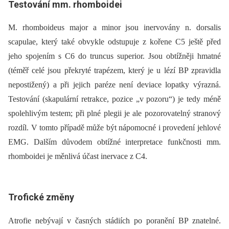
Testování mm. rhomboidei
M. rhomboideus major a minor jsou inervovány n. dorsalis
scapulae, který také obvykle odstupuje z kořene C5 ještě před
jeho spojením s C6 do truncus superior. Jsou obtížněji hmatné
(téměř celé jsou překryté trapézem, který je u lézí BP zpravidla
nepostižený) a při jejich paréze není deviace lopatky výrazná.
Testování (skapulární retrakce, pozice „v pozoru“) je tedy méně
spolehlivým testem; při plné plegii je ale pozorovatelný stranový
rozdíl. V tomto případě může být nápomocné i provedení jehlové
EMG. Dalším důvodem obtížné interpretace funkčnosti mm.
rhomboidei je měnlivá účast inervace z C4.
Trofické změny
Atrofie nebývají v časných stádiích po poranění BP znatelné.