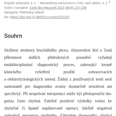
4
Krajské zdravotní, a. s. – Masarykovy nemocnice v Ústí, nad Labem, o. z.
Vyšlo v časopise:
Cesk Slov Neurol N 2023; 86(4): 231-238
Kategorie: Přehledný referát
doi:
https://doi.org/10.48095/cccsnn2023231
Souhrn
Složitost struktury brachiálního plexu, různorodost lézí a častá
přítomnost dalších přidružených poranění vyžadují
multidisciplinární dia­gnostický proces, zahrnující kromě
klinického vyšetření použití zobrazovacích
a elektrofyziologických metod. Žádný z používaných testů není
samostatně pro dia­gnostiku avulze dostatečně senzitivní ani
specifický. Při nesprávné interpretaci může být předoperační dia­
gnóza často chybná. Falešně pozitivní výsledky vedou ke
zbytečné či špatně naplánované operaci, falešně negativní
způsobují nevratnou morbiditu. Základem dia­gnostiky zůstává