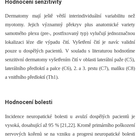
Hodnocení senzitivity
Dermatomy mají ještě větší interindividuální variabilitu než
myotomy. Jejich významný překryv plus anatomické variety
samotného plexu (pre-, postfixovaný typ) vylučují jednoznačnou
lokalizaci léze dle výpadu čití. Vyšetření čití je navíc validní
pouze u dospělých pacientů. V souladu s literaturou hodnotíme
senzitivní dermatomy vyšetřením čití v oblasti laterální paže (C5),
laterálního předloktí a palce (C6), 2. a 3. prstu (C7), malíku (C8)
a vnitřního předloktí (Th1).
Hodnocení bolesti
Incidence neuropatické bolesti u avulzí dospělých pacientů je
vysoká, dosahující až 95 % [21,22]. Kromě primárního poškození
nervových kořenů se na vzniku a progresi neuropatické bolesti