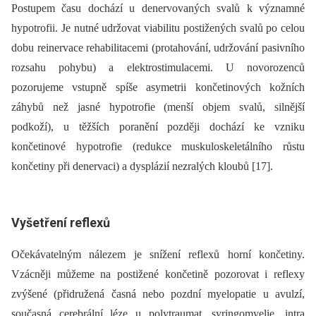
Postupem času dochází u denervovaných svalů k významné
hypotrofii. Je nutné udržovat viabilitu postižených svalů po celou
dobu reinervace rehabilitacemi (protahování, udržování pasivního
rozsahu pohybu) a elektrostimulacemi. U novorozenců
pozorujeme vstupně spíše asymetrii končetinových kožních
záhybů než jasné hypotrofie (menší objem svalů, silnější
podkoží), u těžších poranění později dochází ke vzniku
končetinové hypotrofie (redukce muskuloskeletálního růstu
končetiny při denervaci) a dysplázií nezralých kloubů [17].
Vyšetření reflexů
Očekávatelným nálezem je snížení reflexů horní končetiny.
Vzácněji můžeme na postižené končetině pozorovat i reflexy
zvýšené (přidružená časná nebo pozdní myelopatie u avulzí,
současná cerebrální léze u polytraumat, syringomyelie, intra