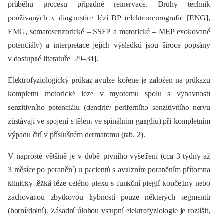
průběhu procesu případné reinervace. Druhy technik
používaných v dia­gnostice lézí BP (elektroneurografie [ENG],
EMG, somatosenzorické –⁠ SSEP a motorické –⁠ MEP evokované
potenciály) a interpretace jejich výsledků jsou široce popsány
v dostupné literatuře [29–34].
Elektrofyziologický průkaz avulze kořene je založen na průkazu
kompletní motorické léze v myotomu spolu s výbavností
senzitivního potenciálu (dendrity periferního senzitivního nervu
zůstávají ve spojení s tělem ve spinálním gangliu) při kompletním
výpadu čití v příslušném dermatomu (tab. 2).
V naprosté většině je v době prvního vyšetření (cca 3 týdny až
3 měsíce po poranění) u pacientů s avulzním poraněním přítomna
klinicky těžká léze celého plexu s funkční plegií končetiny nebo
zachovanou zbytkovou hybností pouze ně­kte­rých segmentů
(horní/dolní). Zásadní úlohou vstupní elektrofyziologie je rozlišit,