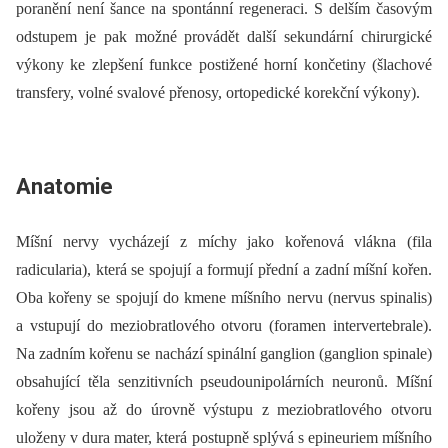
poranění není šance na spontánní regeneraci. S delším časovým
odstupem je pak možné provádět další sekundární chirurgické
výkony ke zlepšení funkce postižené horní končetiny (šlachové
transfery, volné svalové přenosy, ortopedické korekční výkony).
Anatomie
Míšní nervy vycházejí z míchy jako kořenová vlákna (fila
radicularia), která se spojují a formují přední a zadní míšní kořen.
Oba kořeny se spojují do kmene míšního nervu (nervus spinalis)
a vstupují do meziobratlového otvoru (foramen intervertebrale).
Na zadním kořenu se nachází spinální ganglion (ganglion spinale)
obsahující těla senzitivních pseudounipolárních neuronů. Míšní
kořeny jsou až do úrovně výstupu z meziobratlového otvoru
uloženy v dura mater, která postupně splývá s epineuriem míšního