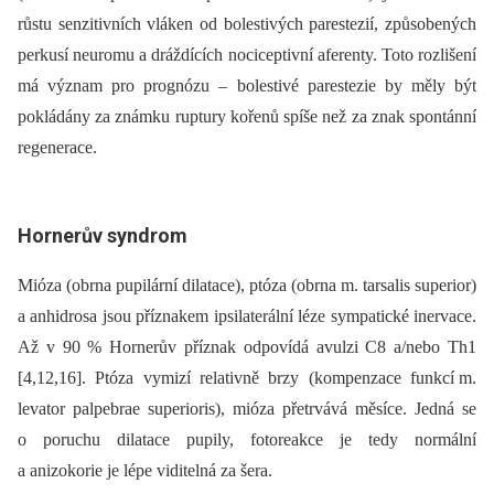
růstu senzitivních vláken od bolestivých parestezií, způsobených
perkusí neuromu a dráždících nociceptivní aferenty. Toto rozlišení
má význam pro prognózu –⁠ bolestivé parestezie by měly být
pokládány za známku ruptury kořenů spíše než za znak spontánní
regenerace.
Hornerův syndrom
Mióza (obrna pupilární dilatace), ptóza (obrna m. tarsalis superior)
a anhidrosa jsou příznakem ipsilaterální léze sympatické inervace.
Až v 90 % Hornerův příznak odpovídá avulzi C8 a/nebo Th1
[4,12,16]. Ptóza vymizí relativně brzy (kompenzace funkcí m.
levator palpebrae superioris), mióza přetrvává měsíce. Jedná se
o poruchu dilatace pupily, fotoreakce je tedy normální
a anizokorie je lépe viditelná za šera.