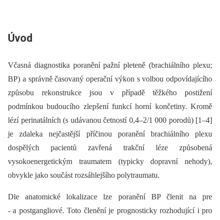
Úvod
Včasná dia­gnostika poranění pažní pleteně (brachiálního plexu;
BP) a správně časovaný operační výkon s volbou odpovídajícího
způsobu rekonstrukce jsou v případě těžkého postižení
podmínkou budoucího zlepšení funkcí horní končetiny. Kromě
lézí perinatálních (s udávanou četností 0,4–2/1 000 porodů) [1–4]
je zdaleka nejčastější příčinou poranění brachiálního plexu
dospělých pacientů zavřená trakční léze způsobená
vysokoenergetickým traumatem (typicky dopravní nehody),
obvykle jako součást rozsáhlejšího polytraumatu.
Dle anatomické lokalizace lze poranění BP členit na pre
-⁠ a postgangliové. Toto členění je prognosticky rozhodující i pro