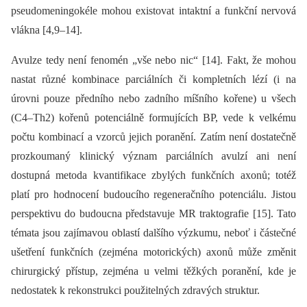
pseudomeningokéle mohou existovat intaktní a funkční nervová
vlákna [4,9–14].
Avulze tedy není fenomén „vše nebo nic“ [14]. Fakt, že mohou
nastat různé kombinace parciálních či kompletních lézí (i na
úrovni pouze předního nebo zadního míšního kořene) u všech
(C4–Th2) kořenů potenciálně formujících BP, vede k velkému
počtu kombinací a vzorců jejich poranění. Zatím není dostatečně
prozkoumaný klinický význam parciálních avulzí ani není
dostupná metoda kvantifikace zbylých funkčních axonů; totéž
platí pro hodnocení budoucího regeneračního potenciálu. Jistou
perspektivu do budoucna představuje MR traktografie [15]. Tato
témata jsou zajímavou oblastí dalšího výzkumu, neboť i částečné
ušetření funkčních (zejména motorických) axonů může změnit
chirurgický přístup, zejména u velmi těžkých poranění, kde je
nedostatek k rekonstrukci použitelných zdravých struktur.