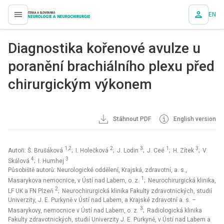
EN
proLékaře.cz
Diagnostika kořenové avulze u
poranění brachiálního plexu před
chirurgickým výkonem
Stáhnout PDF
English version
1,2
2
3
1
3
Autoři: Š. Brušáková
; I. Holečková
; J. Lodin
; J. Ceé
; H. Zítek
; V.
4
3
Skálová
; I. Humhej
Působiště autorů: Neurologické oddělení, Krajská, zdravotní, a. s.,
1
Masarykova nemocnice, v Ústí nad Labem, o. z.
; Neurochirurgická klinika,
2
LF UK a FN Plzeň
; Neurochirurgická klinika Fakulty zdravotnických, studií
Univerzity, J. E. Purkyně v Ústí nad Labem, a Krajské zdravotní a. s. –
3
Masarykovy, nemocnice v Ústí nad Labem, o. z.
; Radiologická klinika
Fakulty zdravotnických, studií Univerzity J. E. Purkyně, v Ústí nad Labem a