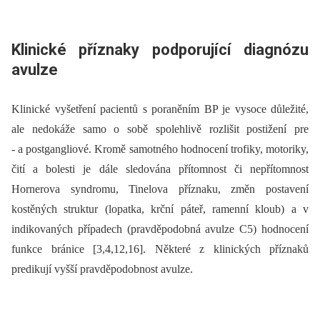
Klinické příznaky podporující dia­gnózu
avulze
Klinické vyšetření pacientů s poraněním BP je vysoce důležité,
ale nedokáže samo o sobě spolehlivě rozlišit postižení pre
-⁠ a postgangliové. Kromě samotného hodnocení trofiky, motoriky,
čití a bolesti je dále sledována přítomnost či nepřítomnost
Hornerova syndromu, Tinelova příznaku, změn postavení
kostěných struktur (lopatka, krční páteř, ramenní kloub) a v
indikovaných případech (pravděpodobná avulze C5) hodnocení
funkce bránice [3,4,12,16]. Ně­kte­ré z klinických příznaků
predikují vyšší pravděpodobnost avulze.