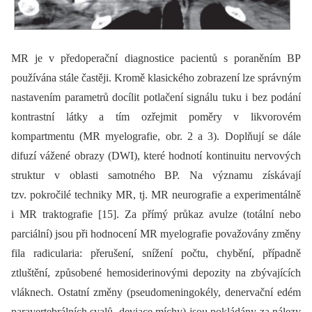
MR je v předoperační dia­gnostice pacientů s poraněním BP
používána stále častěji. Kromě klasického zobrazení lze správným
nastavením parametrů docílit potlačení signálu tuku i bez podání
kontrastní látky a tím ozřejmit poměry v likvorovém
kompartmentu (MR myelografie, obr. 2 a 3). Doplňují se dále
difuzí vážené obrazy (DWI), které hodnotí kontinuitu nervových
struktur v oblasti samotného BP. Na významu získávají
tzv. pokročilé techniky MR, tj. MR neurografie a experimentálně
i MR traktografie [15]. Za přímý průkaz avulze (totální nebo
parciální) jsou při hodnocení MR myelografie považovány změny
fila radicularia: přerušení, snížení počtu, chybění, případně
ztluštění, způsobené hemosiderinovými depozity na zbývajících
vláknech. Ostatní změny (pseudomeningokély, denervační edém
paravertebrálních svalů, deviace míchy) jsou pokládány za nálezy