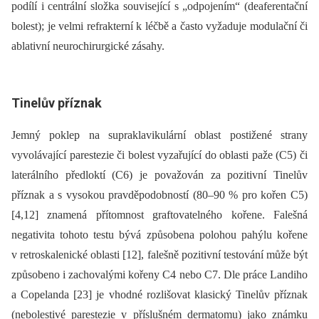
podílí i centrální složka související s „odpojením“ (deaferentační
bolest); je velmi refrakterní k léčbě a často vyžaduje modulační či
ablativní neurochirurgické zásahy.
Tinelův příznak
Jemný poklep na supraklavikulární oblast postižené strany
vyvolávající parestezie či bolest vyzařující do oblasti paže (C5) či
laterálního předloktí (C6) je považován za pozitivní Tinelův
příznak a s vysokou pravděpodobností (80–90 % pro kořen C5)
[4,12] znamená přítomnost graftovatelného kořene. Falešná
negativita tohoto testu bývá způsobena polohou pahýlu kořene
v retroskalenické oblasti [12], falešně pozitivní testování může být
způsobeno i zachovalými kořeny C4 nebo C7. Dle práce Landiho
a Copelanda [23] je vhodné rozlišovat klasický Tinelův příznak
(nebolestivé parestezie v příslušném dermatomu) jako známku