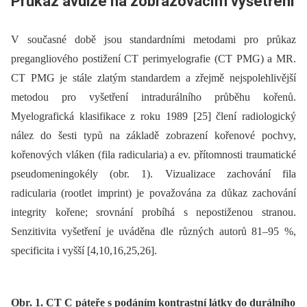
Průkaz avulze na zobrazovacím vyšetření
V současné době jsou standardními metodami pro průkaz
pregangliového postižení CT perimyelografie (CT PMG) a MR.
CT PMG je stále zlatým standardem a zřejmě nejspolehlivější
metodou pro vyšetření intradurálního průběhu kořenů.
Myelografická klasifikace z roku 1989 [25] člení radiologický
nález do šesti typů na základě zobrazení kořenové pochvy,
kořenových vláken (fila radicularia) a ev. přítomnosti traumatické
pseudomeningokély (obr. 1). Vizualizace zachování fila
radicularia (rootlet imprint) je považována za důkaz zachování
integrity kořene; srovnání probíhá s nepostiženou stranou.
Senzitivita vyšetření je uváděna dle různých autorů 81–95 %,
specificita i vyšší [4,10,16,25,26].
Obr. 1. CT C páteře s podáním kontrastní látky do durálního