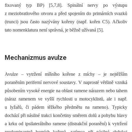
fixovaný typ BP) [5,7,8]. Spinální nervy po výstupu
z meziobratlového otvoru a před spojením do primárních svazků
(trunci) jsou často nazývány kořeny (např. kořen C5). Ačkoliv
tato nomenklatura není správná, je běžně užívaná [5].
Mechanizmus avulze
Avulze –⁠ vytržení míšního kořene z míchy –⁠ je nejtěžším
poraněním periferní nervové soustavy. V naprosté většině vzniká
působením vysoké energie na oblast ramene nárazem nebo tahem
(náraz ramenem ve vyšší rychlosti u motocyklistů, ale i např.
u lyžařů, či pádem těžkého předmětu na rameno). Typicky
dochází při násilné trakci končetiny směrem dolů a pohybu hlavy
a krku od ipsilaterálního ramene (distrakční poranění) k vytržení
predominantně horních kořenů, zatímco při násilné abdukci