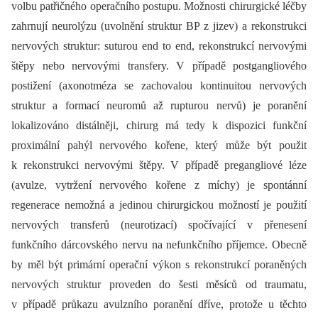
volbu patřičného operačního postupu. Možnosti chirurgické léčby
zahrnují neurolýzu (uvolnění struktur BP z jizev) a rekonstrukci
nervových struktur: suturou end to end, rekonstrukcí nervovými
štěpy nebo nervovými transfery. V případě postgangliového
postižení (axonotméza se zachovalou kontinuitou nervových
struktur a formací neuromů až rupturou nervů) je poranění
lokalizováno distálněji, chirurg má tedy k dispozici funkční
proximální pahýl nervového kořene, který může být použit
k rekonstrukci nervovými štěpy. V případě pregangliové léze
(avulze, vytržení nervového kořene z míchy) je spontánní
regenerace nemožná a jedinou chirurgickou možností je použití
nervových transferů (neurotizací) spočívající v přenesení
funkčního dárcovského nervu na nefunkčního příjemce. Obecně
by měl být primární operační výkon s rekonstrukcí poraněných
nervových struktur proveden do šesti měsíců od traumatu,
v případě průkazu avulzního poranění dříve, protože u těchto