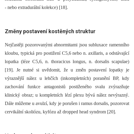
-⁠ nebo extradurální kolekce) [18].
Změny postavení kostěných struktur
Nejčastěji pozorovanými abnormitami jsou subluxace ramenního
kloubu, typická pro postižení C5,6 nebo n. axillaris, a odstávající
lopatka (léze C5,6, n. thoracicus longus, n. dorsalis scapulae)
[19]. Je nutné si uvědomit, že u změn postavení lopatky je
výraznější nález u lehčích (inkompletních) poranění BP, kdy
zachování funkce antagonistů postiženého svalu zvýrazňuje
klinický obraz; u kompletních lézí plexu bývá nález nevýrazný.
Dále můžeme u avulzí, kdy je porušen i ramus dorsalis, pozorovat
cervikální skoliózu, kyfózu až dropped head syndrom [20].