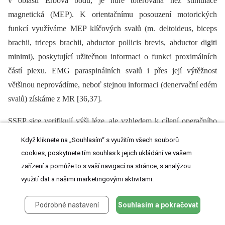
v oblasti Erbova bodu, je hůře tolerována než stimulace
magnetická (MEP). K orientačnímu posouzení motorických
funkcí využíváme MEP klíčových svalů (m. deltoideus, biceps
brachii, triceps brachii, abductor pollicis brevis, abductor digiti
minimi), poskytující užitečnou informaci o funkci proximálních
částí plexu. EMG paraspinálních svalů i přes její výtěžnost
většinou neprovádíme, neboť stejnou informaci (denervační edém
svalů) získáme z MR [36,37].
SSEP sice verifikují výši léze, ale vzhledem k cílení operačního
výkonu na obnovu motorických funkcí předoperačně neposkytují
Když kliknete na „Souhlasím“ s využitím všech souborů
zásadní informace. Ani využití speciálních metodik (např. kožní
cookies, poskytnete tím souhlas k jejich ukládání ve vašem
perioda útlumu) se neukázalo být lokalizačně přínosné [31,32].
zařízení a pomůže to s vaší navigací na stránce, s analýzou
využití dat a našimi marketingovými aktivitami.
Interpretace předoperačních elektrofyziologických výsledků by
měla být opatrná s vědomím existence parciálních a double crush
Podrobné nastavení
Souhlasím a pokračovat
lézí, plurisegmentální inervace, anatomické variability a možných