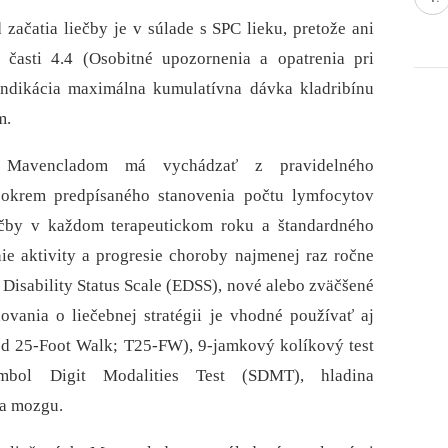
ačatia liečby je v súlade s SPC lieku, pretože ani
v časti 4.4 (Osobitné upozornenia a opatrenia pri
indikácia maximálna kumulatívna dávka kladribínu
m.
o Mavencladom má vychádzať z pravidelného
é okrem predpísaného stanovenia počtu lymfocytov
ečby v každom terapeutickom roku a štandardného
ie aktivity a progresie choroby najmenej raz ročne
 Disability Status Scale (EDSS), nové alebo zväčšené
vania o liečebnej stratégii je vhodné používať aj
med 25-Foot Walk; T25-FW), 9-jamkový kolíkový test
mbol Digit Modalities Test (SDMT), hladina
ia mozgu.