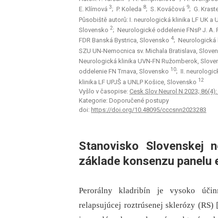
3
8
9
E. Klímová
; P. Koleda
; S. Kováčová
; G. Krast
Působiště autorů: I. neurologická klinika LF UK a
2
Slovensko
; Neurologické oddelenie FNsP J. A.
4
FDR Banská Bystrica, Slovensko
; Neurologická 
SZU UN-Nemocnica sv. Michala Bratislava, Slov
Neurologická klinika UVN-FN Ružomberok, Slov
10
oddelenie FN Trnava, Slovensko
; II. neurologi
12
klinika LF UPJŠ a UNLP Košice, Slovensko
Vyšlo v časopise:
Cesk Slov Neurol N 2023; 86(4)
Kategorie: Doporučené postupy
doi:
https://doi.org/10.48095/cccsnn2023283
Stanovisko Slovenskej n
základe konsenzu panelu 
Perorálny kladribín je vysoko účin
relapsujúcej roztrúsenej sklerózy (RS)