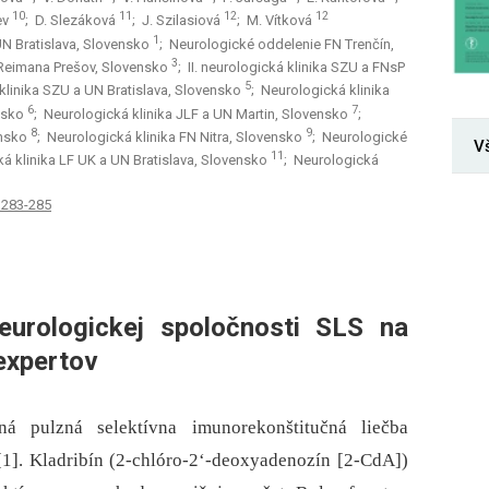
10
11
12
12
ev
; D. Slezáková
; J. Szilasiová
; M. Vítková
1
 UN Bratislava, Slovensko
; Neurologické oddelenie FN Trenčín,
3
 Reimana Prešov, Slovensko
; II. neurologická klinika SZU a FNsP
5
klinika SZU a UN Bratislava, Slovensko
; Neurologická klinika
6
7
ensko
; Neurologická klinika JLF a UN Martin, Slovensko
;
8
9
ensko
; Neurologická klinika FN Nitra, Slovensko
; Neurologické
V
11
cká klinika LF UK a UN Bratislava, Slovensko
; Neurologická
: 283-285
eurologickej spoločnosti SLS na
expertov
ná pulzná selektívna imunorekonštitučná liečba
 [1]. Kladribín (2-chlóro-2‘-deoxyadenozín [2-CdA])