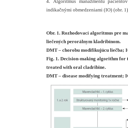
4. Algoritmus manažmentu paciento
indikačnými obmedzeniami (IO) (obr. 1)
Obr. 1. Rozhodovací algoritmus pre m
liečených perorálnym kladribínom.
DMT – chorobu modifikujúcu liečba; I
Fig. 1. Decision-making algorithm for 
treated with oral cladribine.
DMT – disease modifying treatment; IO