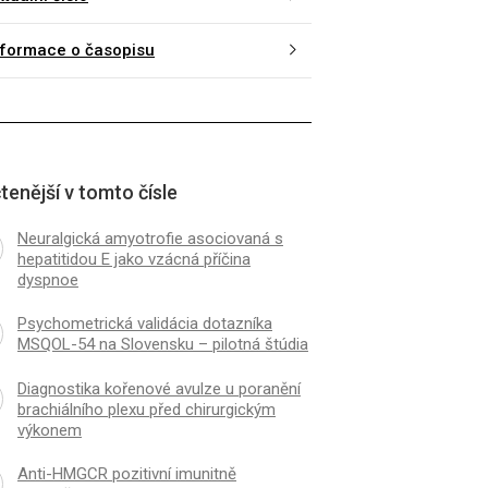
nformace o časopisu
tenější v tomto čísle
Neuralgická amyotrofie asociovaná s
hepatitidou E jako vzácná příčina
dyspnoe
Psychometrická validácia dotazníka
MSQOL-54 na Slovensku – pilotná štúdia
Diagnostika kořenové avulze u poranění
brachiálního plexu před chirurgickým
výkonem
Anti-HMGCR pozitivní imunitně