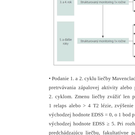
• Podanie 1. a 2. cyklu liečby Mavencla
pretrvávania zápalovej aktivity alebo
2. cyklom. Zmenu liečby zvážiť len pr
1 relaps alebo > 4 T2 lézie, zvýšeni
východzej hodnote EDSS = 0, o 1 bod pr
východzej hodnote EDSS ≥ 5. Pri rozh
predchádzajúcu liečbu, fakultatívne p