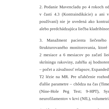
2. Podanie Mavencladu po 4 rokoch od z
v časti 4.3 (Kontraindikácie) a ani 
používaní) nie je uvedená ako kontra
alebo predchádzajúca liečba kladribíno
3. Manažment pacienta liečenéh
štrukturovaného monitorovania, ktor
2 mesiace a 6 mesiacov po začatí li
skríningu rakoviny, zahŕňa aj hodnoten
–⁠ počet a závažnosť relapsov, Expanded
T2 lézie na MR. Pre uľahčenie rozhodo
ďalšie parametre –⁠ chôdza na čas (Ti
(Nine-Hole Peg Test; 9-HPT), Sy
neurofilamentov v krvi (NfL), volumetr