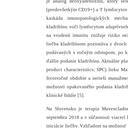
je analóg deoxyadenozínu, ktorý sel
(predovšetkým CD19+) a T lymfocytov 
kaskáda imunopatologických mechan
kladribínu voči lymfocytom adaptívne
na vrodenú imunitu znižuje riziko ne
liečba kladribínom pozostáva z dvoch
podávaných s ročným odstupom, po kt
ďalšie podanie kladribínu. Aktuálne pla
product characteristics; SPC) lieku 
štvorročné obdobie a nerieši manažmen
možnosti opakovaného podania kladrib
klinické štúdie [5].
Na Slovensku je terapia Mavenclado
septembra 2018 a v súčasnosti viacerí l
iniciácie liečby. Vzhľadom na možnosť 