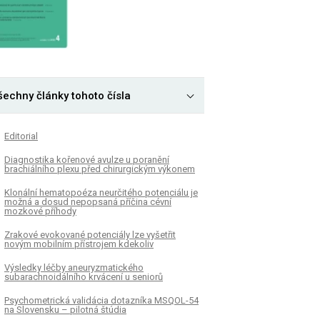
šechny články tohoto čísla
Editorial
Diagnostika kořenové avulze u poranění
brachiálního plexu před chirurgickým výkonem
Klonální hematopoéza neurčitého potenciálu je
možná a dosud nepopsaná příčina cévní
mozkové příhody
Zrakové evokované potenciály lze vyšetřit
novým mobilním přístrojem kdekoliv
Výsledky léčby aneuryzmatického
subarachnoidálního krvácení u seniorů
Psychometrická validácia dotazníka MSQOL-54
na Slovensku – pilotná štúdia