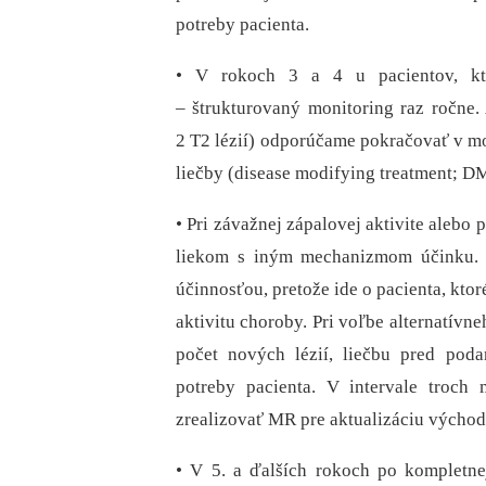
potreby pacienta.
• V rokoch 3 a 4 u pacientov, kt
–⁠ štrukturovaný monitoring raz ročne. 
2 T2 lézií) odporúčame pokračovať v mo
liečby (disease modifying treatment; D
• Pri závažnej zápalovej aktivite alebo
liekom s iným mechanizmom účinku. N
účinnosťou, pretože ide o pacienta, k
aktivitu choroby. Pri voľbe alternatívn
počet nových lézií, liečbu pred pod
potreby pacienta. V intervale troch
zrealizovať MR pre aktualizáciu výcho
• V 5. a ďalších rokoch po kompletne