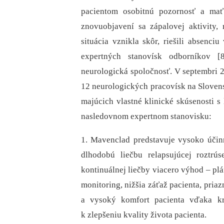
pacientom osobitnú pozornosť a mať
znovuobjavení sa zápalovej aktivity, 
situácia vznikla skôr, riešili absenci
expertných stanovísk odborníkov [
neurologická spoločnosť. V septembri 
12 neurologických pracovísk na Sloven
majúcich vlastné klinické skúsenosti s
nasledovnom expertnom stanovisku:
1. Mavenclad predstavuje vysoko účin
dlhodobú liečbu relapsujúcej roztrú
kontinuálnej liečby viacero výhod –⁠ pl
monitoring, nižšia záťaž pacienta, priaz
a vysoký komfort pacienta vďaka krá
k zlepšeniu kvality života pacienta.