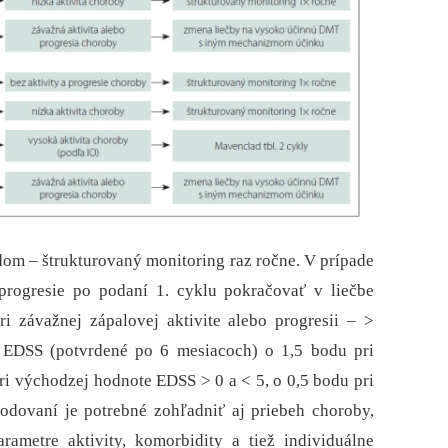
dom –⁠ štrukturovaný monitoring raz ročne. V prípade
 progresie po podaní 1. cyklu pokračovať v liečbe
i závažnej zápalovej aktivite alebo progresii –⁠ >
e EDSS (potvrdené po 6 mesiacoch) o 1,5 bodu pri
i východzej hodnote EDSS > 0 a < 5, o 0,5 bodu pri
odovaní je potrebné zohľadniť aj priebeh choroby,
arametre aktivity, komorbidity a tiež individuálne