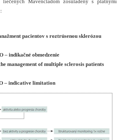
v liečených Mavencladom zosúladený s platnými
:
anažment pacientov s roztrúsenou sklerózou
O – indikačné obmedzenie
the management of multiple sclerosis patients
 – indicative limitation