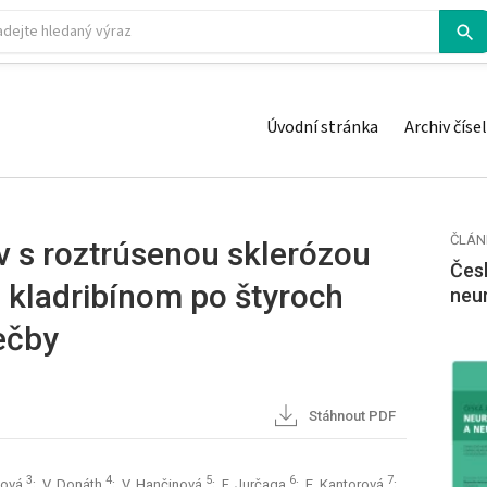
Úvodní stránka
Archiv čísel
ČLÁN
 s roztrúsenou sklerózou
Česk
 kladribínom po štyroch
neu
ečby
Stáhnout PDF
3
4
5
6
7
šová
; V. Donáth
; V. Hančinová
; F. Jurčaga
; E. Kantorová
;