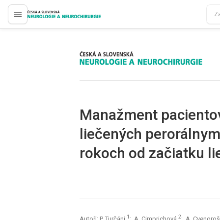
proLékaře.cz
proLékaře.cz
Manažment pacientov
liečených perorálnym
rokoch od začiatku li
1
2
Autoři: P. Turčáni
; A. Cimprichová
; A. Cvengro