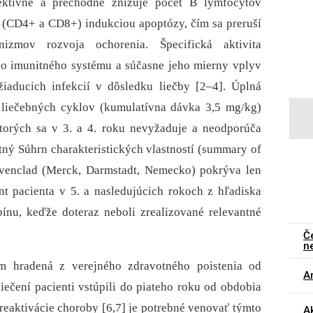
ektívne a prechodne znižuje počet B lymfocytov
(CD4+ a CD8+) indukciou apoptózy, čím sa preruší
izmov rozvoja ochorenia. Špecifická aktivita
ho imunitného systému a súčasne jeho mierny vplyv
žiaducich infekcií v dôsledku liečby [2–4]. Úplná
 liečebných cyklov (kumulatívna dávka 3,5 mg/kg)
orých sa v 3. a 4. roku nevyžaduje a neodporúča
tný Súhrn charakteristických vlastností (summary of
Mavenclad (Merck, Darmstadt, Nemecko) pokrýva len
t pacienta v 5. a nasledujúcich rokoch z hľadiska
ínu, keďže doteraz neboli zrealizované relevantné
Č
n
m hradená z verejného zdravotného poistenia od
Ar
iečení pacienti vstúpili do piateho roku od obdobia
reaktivácie choroby [6,7] je potrebné venovať týmto
Ak