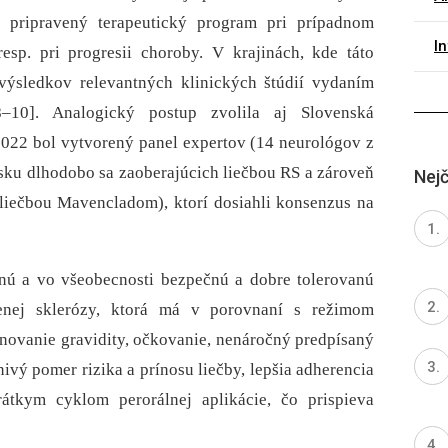
 pripravený terapeutický program pri prípadnom
I
resp. pri progresii choroby. V krajinách, kde táto
u výsledkov relevantných klinických štúdií vydaním
8–10]. Analogický postup zvolila aj Slovenská
2022 bol vytvorený panel expertov (14 neurológov z
sku dlhodobo sa zaoberajúcich liečbou RS a zároveň
Nejč
 liečbou Mavencladom), ktorí dosiahli konsenzus na
nú a vo všeobecnosti bezpečnú a dobre tolerovanú
senej sklerózy, ktorá má v porovnaní s režimom
ánovanie gravidity, očkovanie, nenáročný predpísaný
nivý pomer rizika a prínosu liečby, lepšia adherencia
tkym cyklom perorálnej aplikácie, čo prispieva