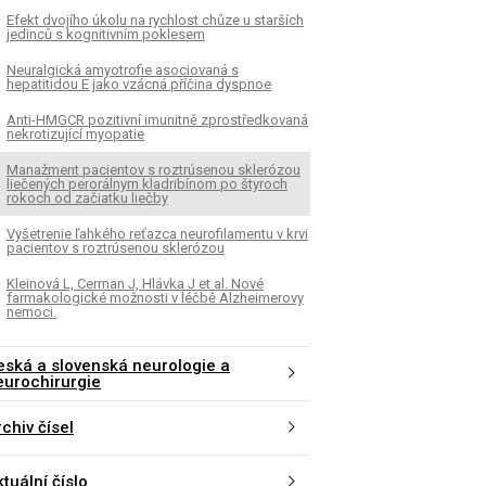
Efekt dvojího úkolu na rychlost chůze u starších
jedinců s kognitivním poklesem
Neuralgická amyotrofie asociovaná s
hepatitidou E jako vzácná příčina dyspnoe
Anti-HMGCR pozitivní imunitně zprostředkovaná
nekrotizující myopatie
Manažment pacientov s roztrúsenou sklerózou
liečených perorálnym kladribínom po štyroch
rokoch od začiatku liečby
Vyšetrenie ľahkého reťazca neurofilamentu v krvi
pacientov s roztrúsenou sklerózou
Kleinová L, Cerman J, Hlávka J et al. Nové
farmakologické možnosti v léčbě Alzheimerovy
nemoci.
eská a slovenská neurologie a
eurochirurgie
chiv čísel
tuální číslo