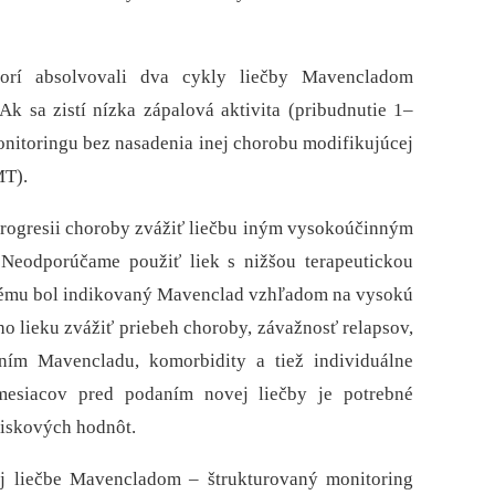
orí absolvovali dva cykly liečby Mavencladom
Ak sa zistí nízka zápalová aktivita (pribudnutie 1–
nitoringu bez nasadenia inej chorobu modifikujúcej
MT).
 progresii choroby zvážiť liečbu iným vysokoúčinným
eodporúčame použiť liek s nižšou terapeutickou
torému bol indikovaný Mavenclad vzhľadom na vysokú
eho lieku zvážiť priebeh choroby, závažnosť relapsov,
aním Mavencladu, komorbidity a tiež individuálne
 mesiacov pred podaním novej liečby je potrebné
diskových hodnôt.
j liečbe Mavencladom –⁠ štrukturovaný monitoring