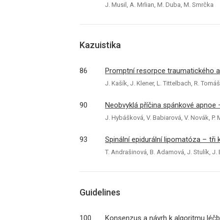
J. Musil, A. Mrlian, M. Duba, M. Smrčka
Kazuistika
86
Promptní resorpce traumatického a
J. Kašík, J. Klener, L. Tittelbach, R. Tom
90
Neobvyklá příčina spánkové apnoe –
J. Hybášková, V. Babiarová, V. Novák, P.
93
Spinální epidurální lipomatóza – tři 
T. Andrašinová, B. Adamová, J. Stulík, J. 
Guidelines
100
Konsenzus a návrh k algoritmu lé