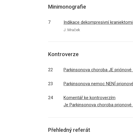
Minimonografie
7
Indikace dekompresivní kraniektom
J. Mraček
Kontroverze
22
Parkinsonova choroba JE priónové
23
Parkinsonova nemoc NENÍ prionov
24
Komentář ke kontroverzím
Je Parkinsonova choroba prionov
Přehledný referát