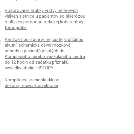
Pozorovanie hrúbky vrstvy nervových
vlákien sietnice u pacientov so sklerózou
multiplex pomocou optickej koherentnej
tomografie
Kardioembolizace je nejčastější příčinou
akutní ischemické cévní mozkové
příhody u pa­cientů přijatých do
Komplexního cerebrovaskulárního centra
do 12 hodin od začátku příznaků –
výsledky studie HISTORY
Komplikace kranioplastik po
dekompresivní kraniektomii