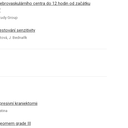
rebrovaskulárního centra do 12 hodin od začátku
Y
Study Group
stování senzitivity
utová, J. Bednařík
resivní kraniektomii
stina
geomem grade III