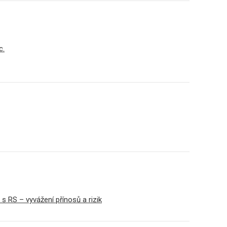
c.
s RS – vyvážení přínosů a rizik