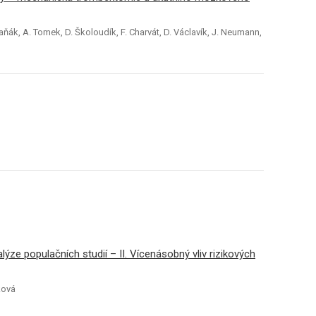
. Šaňák, A. Tomek, D. Školoudík, F. Charvát, D. Václavík, J. Neumann,
alýze populačních studií – II. Vícenásobný vliv rizikových
íková