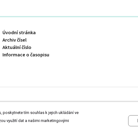
Úvodní stránka
Archiv čísel
Aktuální číslo
Informace o časopisu
 odborníkům ve zdravotnictví.
Čtěte prohlášení
a
Zásady zpracování osobních
 poskytnete tím souhlas k jejich ukládání ve
zou využití dat a našimi marketingovými