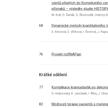
cientů přijatých do Komplexního ce
příznaků – výsledky studie HISTOR
M. Král, D. Šaňák, D. Školoudík, History 
68
Dynamické metody kvantitativního te
S. Kincová, E. Vlčková, I. Šrotová, J. Rap
76
Projekt ncRNAPain
Krátké sdělení
77
Komplikace kranioplastik po dekomp
D. Hrabovský, R. Jančálek, I. Říha, J. Chra
82
Možnosti terapie pacientů s menin