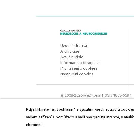
proLékaře.cz
Úvodní stránka
Archiv čísel
Aktuální číslo
Informace o časopisu
Prohlášení o cookies
Nastavení cookies
© 2008-2026 MeDitorial | ISSN 1803-6597
Stránky proLékaře.cz jsou určeny výhradně
Když kliknete na „Souhlasím“ s využitím všech souborů cookies,
vašem zařízení a pomůže to s vaší navigací na stránce, s analý
aktivitami.