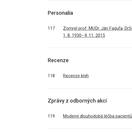
Personalia
117
Zomrel prof. MU Dr. Ján Faguľa, DrS
1. 8. 1930– 4. 11. 2015
Recenze
118
Recenze knih
Zprávy z odborných akcí
119
Moderní dlouhodobá léčba pacientů 