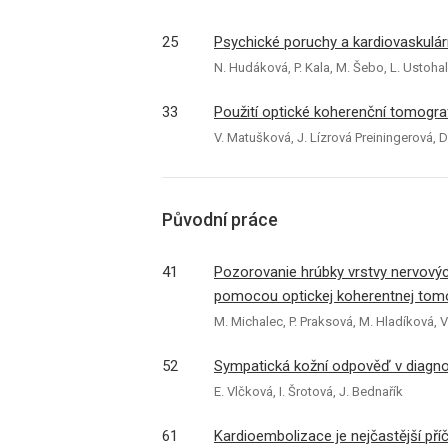
25
Psychické poruchy a kardiovaskulá
N. Hudáková, P. Kala, M. Šebo, L. Ustohal
33
Použití optické koherenční tomogra
V. Matušková, J. Lízrová Preiningerová, D.
Původní práce
41
Pozorovanie hrúbky vrstvy nervových
pomocou optickej koherentnej tom
M. Michalec, P. Praksová, M. Hladíková, V
52
Sympatická kožní odpověď v diagno
E. Vlčková, I. Šrotová, J. Bednařík
61
Kardioembolizace je nejčastější př