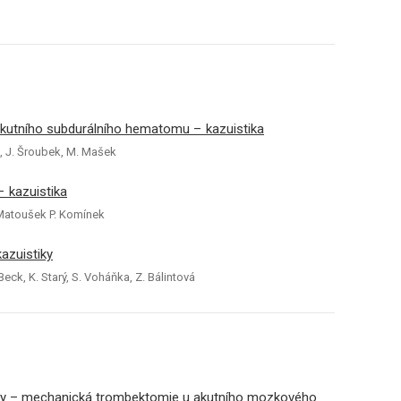
kutního subdurálního hematomu – kazuistika
áš, J. Šroubek, M. Mašek
 kazuistika
 Matoušek P. Komínek
kazuistiky
Beck, K. Starý, S. Voháňka, Z. Bálintová
čby – mechanická trombektomie u akutního mozkového