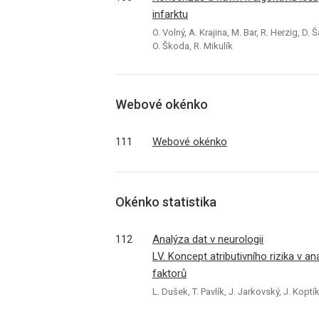
infarktu
O. Volný, A. Krajina, M. Bar, R. Herzig, D
O. Škoda, R. Mikulík
Webové okénko
111
Webové okénko
Okénko statistika
112
Analýza dat v neurologii
LV. Koncept atributivního rizika v an
faktorů
L. Dušek, T. Pavlík, J. Jarkovský, J. Kopt