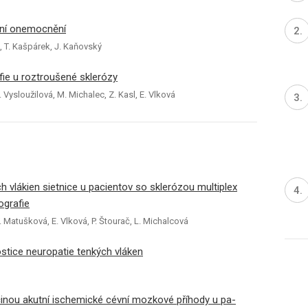
rní onemocnění
, T. Kašpárek, J. Kaňovský
fie u roztroušené sklerózy
 Vysloužilová, M. Michalec, Z. Kasl, E. Vlková
 vlákien sietnice u pacientov so sklerózou multiplex
ografie
. Matušková, E. Vlková, P. Štourač, L. Michalcová
stice neuropatie tenkých vláken
íčinou akutní ischemické cévní mozkové příhody u pa­