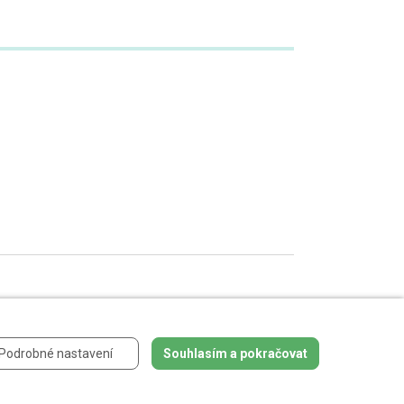
 údajů
.
Podrobné nastavení
Souhlasím a pokračovat