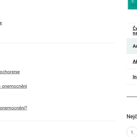
ie
Č
n
Ar
Ak
 ochorenie
I
é onemocnění
é onemocnění?
Nejč