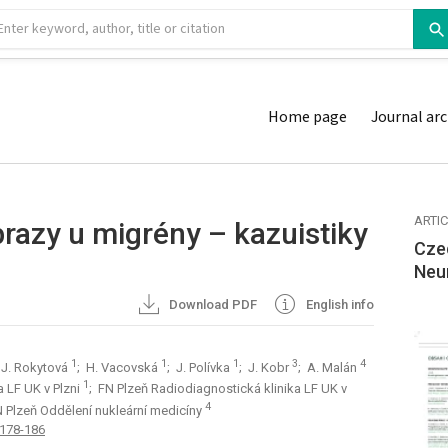
Home page
Journal arc
ARTI
brazy u migrény – kazuistiky
Cze
Neu
Download PDF
English info
1
1
1
3
4
 J. Rokytová
; H. Vacovská
; J. Polívka
; J. Kobr
; A. Malán
1
a LF UK v Plzni
; FN Plzeň Radiodiagnostická klinika LF UK v
4
N Plzeň Oddělení nukleární medicíny
 178-186