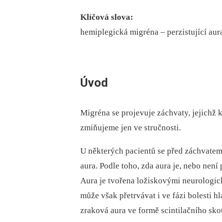
Klíčová slova:
hemiplegická migréna –⁠ perzistující aura
Úvod
Migréna se projevuje záchvaty, jejichž 
zmiňujeme jen ve stručnosti.
U ně­kte­rých pacientů se před záchvate
aura. Podle toho, zda aura je, nebo nen
Aura je tvořena ložiskovými neurologic
může však přetrvávat i ve fázi bolesti hl
zraková aura ve formě scintilačního skot