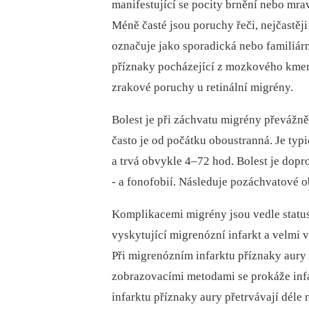
manifestující se pocity brnění nebo mrav
Méně časté jsou poruchy řeči, nejčastěj
označuje jako sporadická nebo familiár
příznaky pocházející z mozkového kmene
zrakové poruchy u retinální migrény.
Bolest je při záchvatu migrény převážně
často je od počátku oboustranná. Je typi
a trvá obvykle 4–72 hod. Bolest je dop
‑⁠ a fonofobií. Následuje pozáchvatové 
Komplikacemi migrény jsou vedle statu
vyskytující migrenózní infarkt a velmi v
Při migrenózním infarktu příznaky aury 
zobrazovacími metodami se prokáže infark
infarktu příznaky aury přetrvávají dél