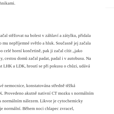
hnikami.
ačal stěžovat na bolest v záhlaví a zátylku, přidala
lo mu nepříjemné světlo a hluk. Současně jej začala
o celé horní končetině, pak ji začal cítit ,,jako
ly, cestou domů začal padat, padal i v autobusu. Na
ost LHK a LDK, hroutí se při pokusu o chůzi, udává
ové nemocnice, konstatována středně těžká
HK. Provedeno akutně nativní CT mozku s normálním
 s normálním nálezem. Likvor je cytochemicky
 je normální. Během noci chlapec zvracel,