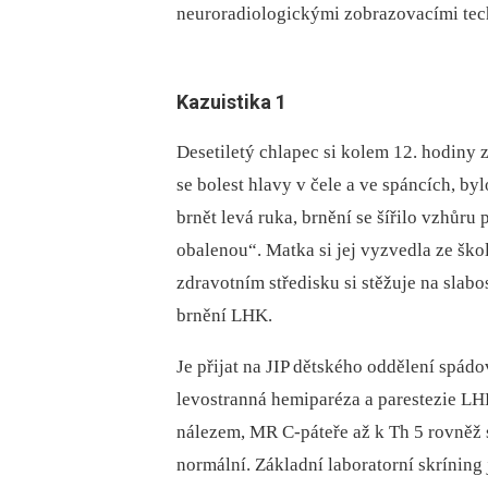
neuroradiologickými zobrazovacími tec
Kazuistika 1
Desetiletý chlapec si kolem 12. hodiny z
se bolest hlavy v čele a ve spáncích, by
brnět levá ruka, brnění se šířilo vzhůru p
obalenou“. Matka si jej vyzvedla ze ško
zdravotním středisku si stěžuje na slab
brnění LHK.
Je přijat na JIP dětského oddělení spád
levostranná hemiparéza a pare­stezie L
nálezem, MR C‑páteře až k Th 5 rovněž
normální. Základní laboratorní skríning