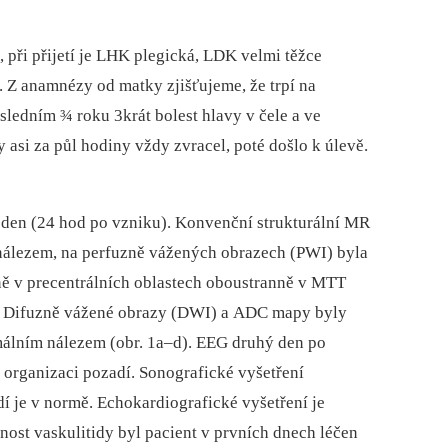
, při přijetí je LHK plegická, LDK velmi těžce
i. Z anamnézy od matky zjišťujeme, že trpí na
ledním ¾ roku 3krát bolest hlavy v čele a ve
y asi za půl hodiny vždy zvracel, poté došlo k úlevě.
 den (24 hod po vzniku). Konvenční strukturální MR
nálezem, na perfuzně vážených obrazech (PWI) byla
ně v precentrálních oblastech oboustranně v MTT
k). Difuzně vážené obrazy (DWI) a ADC mapy byly
málním nálezem (obr. 1a–d). EEG druhý den po
 organizaci pozadí. Sonografické vyšetření
í je v normě. Echokardiografické vyšetření je
st vaskulitidy byl pacient v prvních dnech léčen