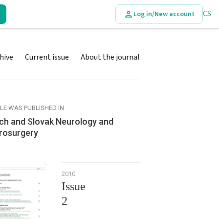
CS
Log in/New account
hive
Current issue
About the journal
CLE WAS PUBLISHED IN
ch and Slovak Neurology and
rosurgery
2010
Issue
2