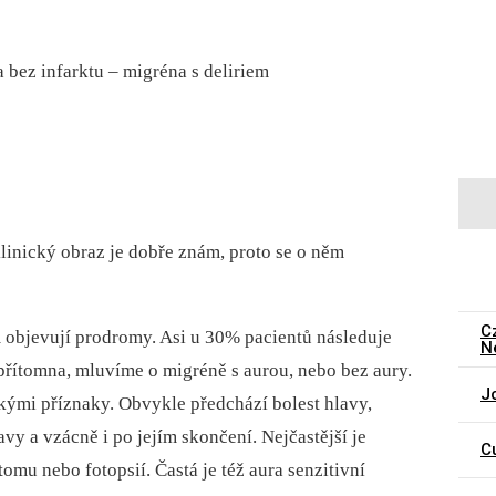
 bez infarktu –⁠ migréna s deliriem
klinický obraz je dobře znám, proto se o něm
C
m objevují prodromy. Asi u 30% pacientů následuje
N
í přítomna, mluvíme o migréně s aurou, nebo bez aury.
J
kými příznaky. Obvykle předchází bolest hlavy,
avy a vzácně i po jejím skončení. Nejčastější je
C
omu nebo fotopsií. Častá je též aura senzitivní