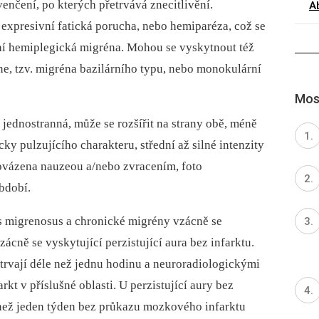
enčení, po kterých přetrvává znecitlivění.
A
i expresivní fatická porucha, nebo hemiparéza, což se
ní hemiplegická migréna. Mohou se vyskytnout též
, tzv. migréna bazilárního typu, nebo monokulární
Most
 jednostranná, může se rozšířit na strany obě, méně
cky pulzujícího charakteru, střední až silné intenzity
rovázena nauzeou a/nebo zvracením, foto
období.
s migrenosus a chronické migrény vzácně se
zácně se vyskytující perzistující aura bez infarktu.
trvají déle než jednu hodinu a neuroradiologickými
t v příslušné oblasti. U perzistující aury bez
e než jeden týden bez průkazu mozkového infarktu