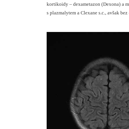
kortikoidy –⁠ dexametazon (Dexona) a m
s plazmalytem a Clexane s.c., avšak bez 