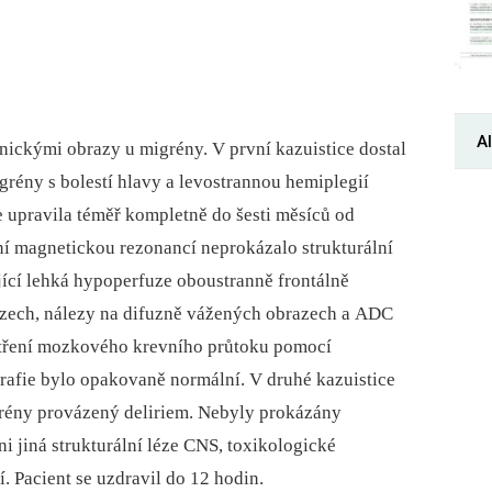
Al
ickými obrazy u migrény. V první kazuistice dostal
rény s bolestí hlavy a levostrannou hemiplegií
 se upravila téměř kompletně do šesti měsíců od
í magnetickou rezonancí neprokázalo strukturální
jící lehká hypoperfuze oboustranně frontálně
azech, nálezy na difuzně vážených obrazech a ADC
tření mozkového krevního průtoku pomocí
afie bylo opakovaně normální. V druhé kazuistice
grény provázený deliriem. Nebyly prokázány
i jiná strukturální léze CNS, toxikologické
. Pacient se uzdravil do 12 hodin.