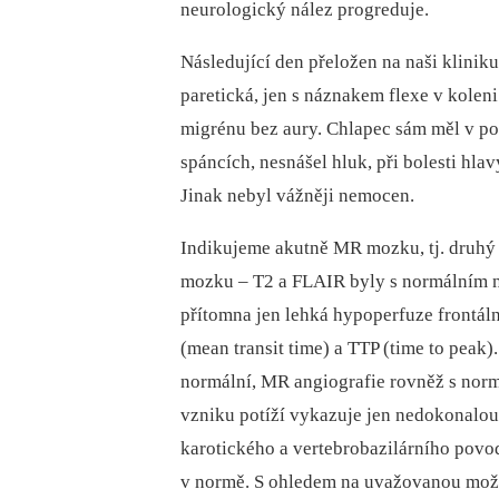
neurologický nález progreduje.
Následující den přeložen na naši kliniku
paretická, jen s náznakem flexe v kolen
migrénu bez aury. Chlapec sám měl v pos
spáncích, nesnášel hluk, při bolesti hlav
Jinak nebyl vážněji nemocen.
Indikujeme akutně MR mozku, tj. druhý
mozku –⁠ T2 a FLAIR byly s normálním 
přítomna jen lehká hypoperfuze frontál
(mean transit time) a TTP (time to pea
normální, MR angiografie rovněž s nor
vzniku potíží vykazuje jen nedokonalou
karotického a vertebrobazilárního povod
v normě. S ohledem na uvažovanou možno