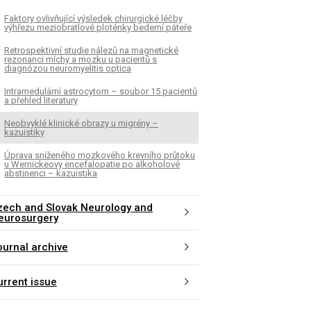
Faktory ovlivňující výsledek chirurgické léčby
výhřezu meziobratlové ploténky bederní páteře
Retrospektivní studie nálezů na magnetické
rezonanci míchy a mozku u pacientů s
diagnózou neuromyelitis optica
Intramedulární astrocytom – soubor 15 pacientů
a přehled literatury
Neobvyklé klinické obrazy u migrény –
kazuistiky
Úprava sníženého mozkového krevního průtoku
u Wernickeovy encefalopatie po alkoholové
abstinenci – kazuistika
zech and Slovak Neurology and
eurosurgery
ournal archive
urrent issue