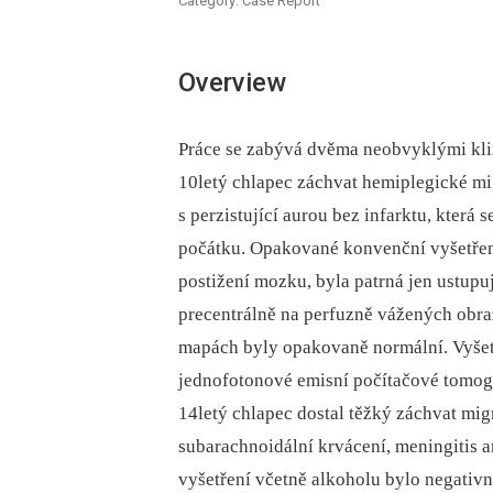
Category: Case Report
Overview
Práce se zabývá dvěma neobvyklými klin
10letý chlapec záchvat hemiplegické mig
s perzistující aurou bez infarktu, která
počátku. Opakované konvenční vyšetřen
postižení mozku, byla patrná jen ustupu
precentrálně na perfuzně vážených obr
mapách byly opakovaně normální. Vyše
jednofotonové emisní počítačové tomogr
14letý chlapec dostal těžký záchvat mi
subarachnoidální krvácení, meningitis an
vyšetření včetně alkoholu bylo negativní