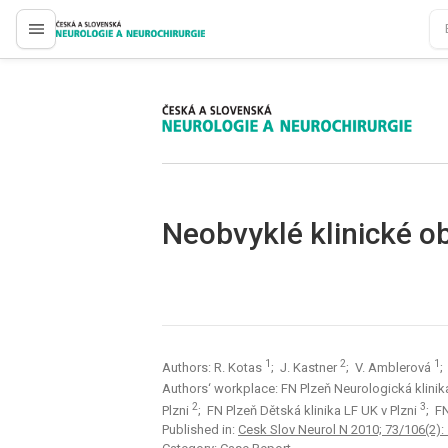
proLékaře.cz
proLékaře.cz
Neobvyklé klinické o
1
2
1
Authors: R. Kotas
; J. Kastner
; V. Amblerová
;
Authors‘ workplace: FN Plzeň Neurologická klinik
2
3
Plzni
; FN Plzeň Dětská klinika LF UK v Plzni
; F
Published in:
Cesk Slov Neurol N 2010; 73/106(2):