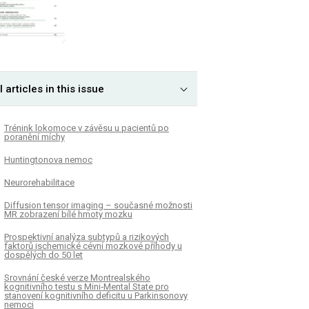
l articles in this issue
Trénink lokomoce v závěsu u pacientů po
poranění míchy
Huntingtonova nemoc
Neurorehabilitace
Diffusion tensor imaging – současné možnosti
MR zobrazení bílé hmoty mozku
Prospektivní analýza subtypů a rizikových
faktorů ischemické cévní mozkové příhody u
dospělých do 50 let
Srovnání české verze Montrealského
kognitivního testu s Mini‑Mental State pro
stanovení kognitivního deficitu u Parkinsonovy
nemoci