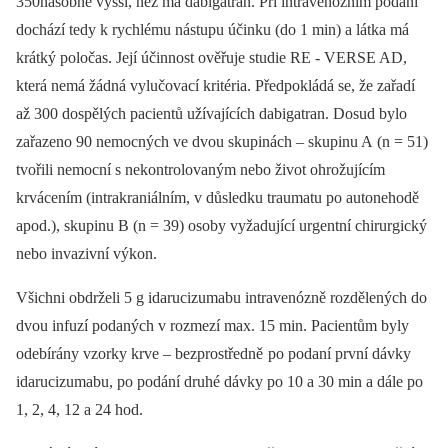
350násobně vyšší, než má dabigatran. Při intravenózním podání
dochází tedy k rychlému nástupu účinku (do 1 min) a látka má
krátký poločas. Její účinnost ověřuje studie RE ‑⁠ VERSE AD,
která nemá žádná vylučovací kritéria. Předpokládá se, že zařadí
až 300 dospělých pacientů užívajících dabigatran. Dosud bylo
zařazeno 90 nemocných ve dvou skupinách –⁠ skupinu A (n = 51)
tvořili nemocní s nekontrolovaným nebo život ohrožujícím
krvácením (intrakraniálním, v důsledku traumatu po autonehodě
apod.), skupinu B (n = 39) osoby vyžadující urgentní chirurgický
nebo invazivní výkon.
Všichni obdrželi 5 g idarucizumabu intravenózně rozdělených do
dvou infuzí podaných v rozmezí max. 15 min. Pacientům byly
odebírány vzorky krve –⁠ bezprostředně po podaní první dávky
idarucizumabu, po podání druhé dávky po 10 a 30 min a dále po
1, 2, 4, 12 a 24 hod.