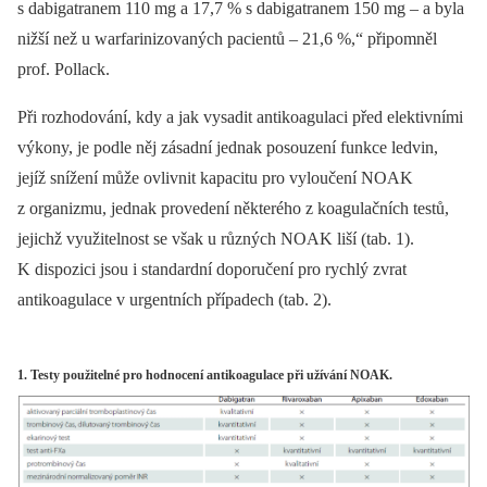
s dabigatranem 110 mg a 17,7 % s dabigatranem 150 mg –⁠ a byla
nižší než u warfarinizovaných pacientů –⁠ 21,6 %,“ připomněl
prof. Pollack.
Při rozhodování, kdy a jak vysadit antikoagulaci před elektivními
výkony, je podle něj zásadní jednak posouzení funkce ledvin,
jejíž snížení může ovlivnit kapacitu pro vyloučení NOAK
z organizmu, jednak provedení ně­kte­rého z koagulačních testů,
jejichž využitelnost se však u různých NOAK liší (tab. 1).
K dispozici jsou i standardní doporučení pro rychlý zvrat
antikoagulace v urgentních případech (tab. 2).
1. Testy použitelné pro hodnocení antikoagulace při užívání NOAK.