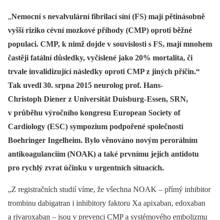
„
Nemocní s nevalvulární fibrilací síní (FS) mají pětinásobně
vyšší riziko cévní mozkové příhody (CMP) oproti běžné
populaci. CMP, k nimž dojde v souvislosti s FS, mají mnohem
častěji fatální důsledky, vyčíslené jako 20% mortalita, či
trvale invalidizující následky oproti CMP z jiných příčin.“
Tak uvedl 30. srpna 2015 neurolog prof. Hans‑
Christoph Diener z Universität Duisburg‑
Essen, SRN,
v průběhu výročního kongresu European Society of
Cardiology (ESC) sympozium podpořené společností
Boehringer Ingelheim. Bylo věnováno novým perorálním
antikoagulanciím (NOAK) a také prvnímu jejich antidotu
pro rychlý zvrat účinku v urgentních situacích.
„Z registračních studií víme, že všechna NOAK –⁠ přímý inhibitor
trombinu dabigatran i inhibitory faktoru Xa apixaban, edoxaban
a rivaroxaban –⁠ jsou v prevenci CMP a systémového embolizmu