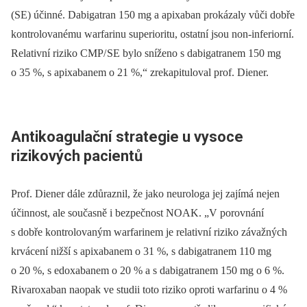
(SE) účinné. Dabigatran 150 mg a apixaban prokázaly vůči dobře
kontrolovanému warfarinu superioritu, ostatní jsou non‑inferiorní.
Relativní riziko CMP/ SE bylo sníženo s dabigatranem 150 mg
o 35 %, s apixabanem o 21 %,“ zrekapituloval prof. Diener.
Antikoagulační strategie u vysoce
rizikových pacientů
Prof. Diener dále zdůraznil, že jako neurologa jej zajímá nejen
účinnost, ale současně i bezpečnost NOAK. „V porovnání
s dobře kontrolovaným warfarinem je relativní riziko závažných
krvácení nižší s apixabanem o 31 %, s dabigatranem 110 mg
o 20 %, s edoxabanem o 20 % a s dabigatranem 150 mg o 6 %.
Rivaroxaban naopak ve studii toto riziko oproti warfarinu o 4 %