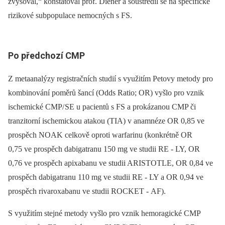
zvyšoval,“ konstatoval prof. Diener a soustředil se na specifické
rizikové subpopulace nemocných s FS.
Po předchozí CMP
Z metaanalýzy registračních studií s využitím Petovy metody pro
kombinování poměrů šancí (Odds Ratio; OR) vyšlo pro vznik
ischemické CMP/ SE u pacientů s FS a prokázanou CMP či
tranzitorní ischemickou atakou (TIA) v anamnéze OR 0,85 ve
prospěch NOAK celkově oproti warfarinu (konkrétně OR
0,75 ve prospěch dabigatranu 150 mg ve studii RE ‑⁠ LY, OR
0,76 ve prospěch apixabanu ve studii ARISTOTLE, OR 0,84 ve
prospěch dabigatranu 110 mg ve studii RE ‑⁠ LY a OR 0,94 ve
prospěch rivaroxabanu ve studii ROCKET ‑⁠ AF).
S využitím stejné metody vyšlo pro vznik hemoragické CMP