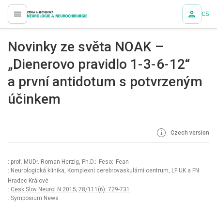
CS
proLékaře.cz
Novinky ze světa NOAK –
„Dienerovo pravidlo 1- 3- 6- 12“
a první antidotum s potvrzeným
účinkem
Czech version
: prof. MUDr. Roman Herzig, Ph.D.; Feso; Fean
: Neurologická klinika, Komplexní cerebrovaskulární centrum, LF UK a FN
Hradec Králové
:
Cesk Slov Neurol N 2015; 78/111(6): 729-731
: Symposium News