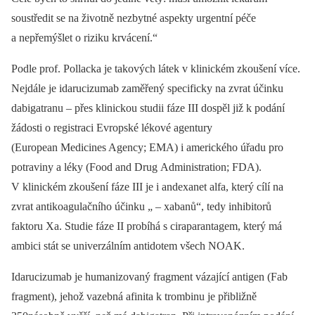
soustředit se na životně nezbytné aspekty urgentní péče
a nepřemýšlet o riziku krvácení.“
Podle prof. Pollacka je takových látek v klinickém zkoušení více.
Nejdále je idarucizumab zaměřený specificky na zvrat účinku
dabigatranu –⁠ přes klinickou studii fáze III dospěl již k podání
žádosti o registraci Evropské lékové agentury
(European Medicines Agency; EMA) i amerického úřadu pro
potraviny a léky (Food and Drug Administration; FDA).
V klinickém zkoušení fáze III je i andexanet alfa, který cílí na
zvrat antikoagulačního účinku „ –⁠ xabanů“, tedy inhibitorů
faktoru Xa. Studie fáze II probíhá s ciraparantagem, který má
ambici stát se univerzálním antidotem všech NOAK.
Idarucizumab je humanizovaný fragment vázající antigen (Fab
fragment), jehož vazebná afinita k trombinu je přibližně