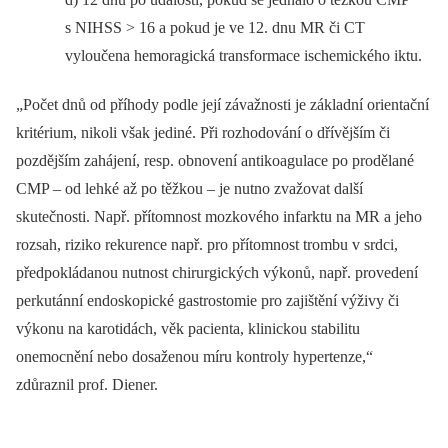
s NIHSS > 16 a pokud je ve 12. dnu MR či CT
vyloučena hemoragická transformace ischemického iktu.
„Počet dnů od příhody podle její závažnosti je základní orientační
kritérium, nikoli však jediné. Při rozhodování o dřívějším či
pozdějším zahájení, resp. obnovení antikoagulace po prodělané
CMP –⁠ od lehké až po těžkou –⁠ je nutno zvažovat další
skutečnosti. Např. přítomnost mozkového infarktu na MR a jeho
rozsah, riziko rekurence např. pro přítomnost trombu v srdci,
předpokládanou nutnost chirurgických výkonů, např. provedení
perkutánní endoskopické gastrostomie pro zajištění výživy či
výkonu na karotidách, věk pacienta, klinickou stabilitu
onemocnění nebo dosaženou míru kontroly hypertenze,“
zdůraznil prof. Diener.