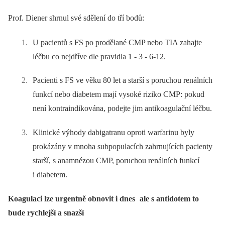
Prof. Diener shrnul své sdělení do tří bodů:
U pacientů s FS po prodělané CMP nebo TIA zahajte
léčbu co nejdříve dle pravidla 1 -⁠ 3 -⁠ 6-12.
Pacienti s FS ve věku 80 let a starší s poruchou renálních
funkcí nebo diabetem mají vysoké riziko CMP: pokud
není kontraindikována, podejte jim antikoagulační léčbu.
Klinické výhody dabigatranu oproti warfarinu byly
prokázány v mnoha subpopulacích zahrnujících pacienty
starší, s anamnézou CMP, poruchou renálních funkcí
i diabetem.
Koagulaci lze urgentně obnovit i dnes
ale s antidotem to
bude rychlejší a snazší