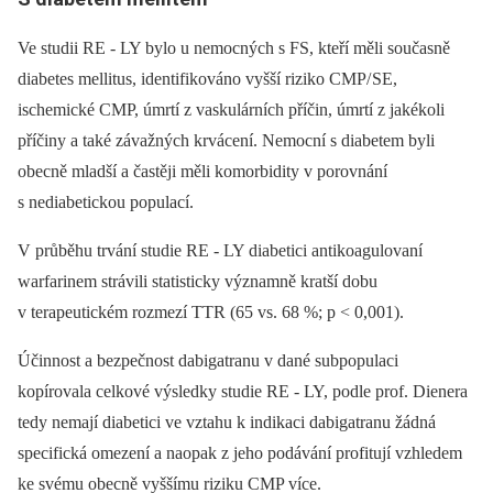
Ve studii RE ‑⁠ LY bylo u nemocných s FS, kteří měli současně
diabetes mellitus, identifikováno vyšší riziko CMP/ SE,
ischemické CMP, úmrtí z vaskulárních příčin, úmrtí z jakékoli
příčiny a také závažných krvácení. Nemocní s diabetem byli
obecně mladší a častěji měli komorbidity v porovnání
s nediabetickou populací.
V průběhu trvání studie RE ‑⁠ LY diabetici antikoagulovaní
warfarinem strávili statisticky významně kratší dobu
v terapeutickém rozmezí TTR (65 vs. 68 %; p < 0,001).
Účinnost a bezpečnost dabigatranu v dané subpopulaci
kopírovala celkové výsledky studie RE ‑⁠ LY, podle prof. Dienera
tedy nemají diabetici ve vztahu k indikaci dabigatranu žádná
specifická omezení a naopak z jeho podávání profitují vzhledem
ke svému obecně vyššímu riziku CMP více.