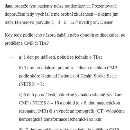
data, protože tyto pacienty nelze randomizovat. Prezentované
doporučení tedy vychází z mé osobní zkušenosti –⁠ říkejme jim
třeba Dienerovo pravidlo 1 -⁠ 3 -⁠ 6 -⁠ 12,“ uvedl prof. Diener.
Kdy tedy podle jeho názoru zahájit nebo obnovit antikoagulaci po
prodělané CMP či TIA?
a) 1 den po události, pokud se jednalo o TIA;
b) 3 dny po události, pokud se jednalo o lehkou CMP
podle skóre National Institutes of Health Stroke Scale
(NIHSS) < 8;
c) 6 dnů po události, pokud se jednaloo středně závažnou
CMP s NIHSS 8 –⁠ 16 a pokud je v 6. dnu magnetickou
rezonancí (MR) či s výpočetní tomografií (CT) vyloučena
hemoragická transformace ischemického iktu;
d) 12 dnů po události, pokud se jednalo o těžkou CMP