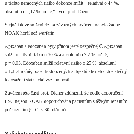
u těchto nemocných riziko dokonce snížit –⁠ relativní o 44 %,
absolutní o 1,17 % ročně,“ uvedl prof. Diener.
Stejně tak ve snížení rizika závažných krvácení nebylo žádné
NOAK horší než warfarin.
Apixaban a edoxaban byly přitom ještě bezpečnější. Apixaban
snížil relativní riziko o 50 % a absolutní o 3,2 % ročně,
p = 0,03. Edoxaban snížil relativní riziko o 25 %, absolutní
o 1,3 % ročně, počet hodnocených subjektů ale nebyl dostatečný
k dosažení statistické významnosti.
Závěrem této části prof. Diener zdůraznil, že podle doporučení
ESC nejsou NOAK doporučována pacientům s těžkým renálním
poškozením (CrCl < 30 ml/ min).
S diabetem mellitem