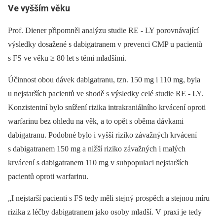
Ve vyšším věku
Prof. Diener připomněl analýzu studie RE ‑⁠ LY porovnávající
výsledky dosažené s dabigatranem v prevenci CMP u pacientů
s FS ve věku ≥ 80 let s těmi mladšími.
Účinnost obou dávek dabigatranu, tzn. 150 mg i 110 mg, byla
u nejstarších pacientů ve shodě s výsledky celé studie RE ‑⁠ LY.
Konzistentní bylo snížení rizika intrakraniálního krvácení oproti
warfarinu bez ohledu na věk, a to opět s oběma dávkami
dabigatranu. Podobné bylo i vyšší riziko závažných krvácení
s dabigatranem 150 mg a nižší riziko závažných i malých
krvácení s dabigatranem 110 mg v subpopulaci nejstarších
pacientů oproti warfarinu.
„I nejstarší pacienti s FS tedy měli stejný prospěch a stejnou míru
rizika z léčby dabigatranem jako osoby mladší. V praxi je tedy