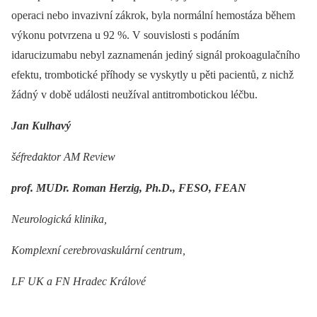
operaci nebo invazivní zákrok, byla normální hemostáza během
výkonu potvrzena u 92 %. V souvislosti s podáním
idarucizumabu nebyl zaznamenán jediný signál prokoagulačního
efektu, trombotické příhody se vyskytly u pěti pacientů, z nichž
žádný v době události neužíval antitrombotickou léčbu.
Jan Kulhavý
šéfredaktor AM Review
prof. MUDr. Roman Herzig, Ph.D., FESO, FEAN
Neurologická klinika,
Komplexní cerebrovaskulární centrum,
LF UK a FN Hradec Králové