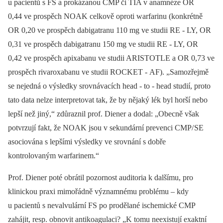
u pacientů s FS a prokázanou CMP či TIA v anamnéze OR
0,44 ve prospěch NOAK celkově oproti warfarinu (konkrétně
OR 0,20 ve prospěch dabigatranu 110 mg ve studii RE ‑⁠ LY, OR
0,31 ve prospěch dabigatranu 150 mg ve studii RE ‑⁠ LY, OR
0,42 ve prospěch apixabanu ve studii ARISTOTLE a OR 0,73 ve
prospěch rivaroxabanu ve studii ROCKET ‑⁠ AF). „Samozřejmě
se nejedná o výsledky srovnávacích head ‑⁠ to ‑⁠ head studií, proto
tato data nelze interpretovat tak, že by nějaký lék byl horší nebo
lepší než jiný,“ zdůraznil prof. Diener a dodal: „Obecně však
potvrzují fakt, že NOAK jsou v sekundární prevenci CMP/ SE
asociována s lepšími výsledky ve srovnání s dobře
kontrolovaným warfarinem.“
Prof. Diener poté obrátil pozornost auditoria k dalšímu, pro
klinickou praxi mimořádně významnému problému –⁠ kdy
u pacientů s nevalvulární FS po prodělané ischemické CMP
zahájit, resp. obnovit antikoagulaci? „K tomu neexistují exaktní