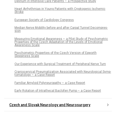
Delirium in Intensive Care Patients – a Prospective Study
Heart Ar­rhythmias in Young Patients with Cryptogenic Ischemic
Stroke
European Society of Cardiology Congress
Median Nerve Mobility before and after Carpal Tun­nel Decompres­
sion
Measur­ing Emotional Awarenes­s – a Pilot Study of Psychometric
Properties of the Czech Adaptation of the Levels of Emotional
Awareness Scale
Psychometric Properties of the Czech Version of Epworth
Sleepiness Scale
Our Experience with Surgical Treatment of Peripheral Nerve Tum
Craniocervical Pneumatization As­sociated with Neurological Symp­
tomatology – a Case Report
Familiar Amyloid Polyneuropathy – a Case Report
Early Rotation of Intrathecal Baclofen Pump – a Case Report
Czech and Slovak Neurology and Neurosurgery