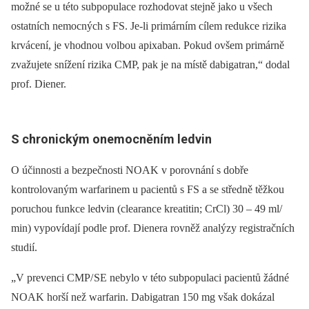
možné se u této subpopulace rozhodovat stejně jako u všech
ostatních nemocných s FS. Je‑li primárním cílem redukce rizika
krvácení, je vhodnou volbou apixaban. Pokud ovšem primárně
zvažujete snížení rizika CMP, pak je na místě dabigatran,“ dodal
prof. Diener.
S chronickým onemocněním ledvin
O účinnosti a bezpečnosti NOAK v porovnání s dobře
kontrolovaným warfarinem u pacientů s FS a se středně těžkou
poruchou funkce ledvin (clearance kreatitin; CrCl) 30 –⁠ 49 ml/
min) vypovídají podle prof. Dienera rovněž analýzy registračních
studií.
„V prevenci CMP/ SE nebylo v této subpopulaci pacientů žádné
NOAK horší než warfarin. Dabigatran 150 mg však dokázal