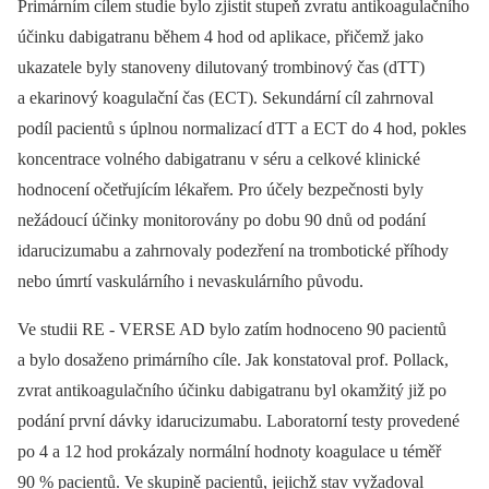
Primárním cílem studie bylo zjistit stupeň zvratu antikoagulačního
účinku dabigatranu během 4 hod od aplikace, přičemž jako
ukazatele byly stanoveny dilutovaný trombinový čas (dTT)
a ekarinový koagulační čas (ECT). Sekundární cíl zahrnoval
podíl pacientů s úplnou normalizací dTT a ECT do 4 hod, pokles
koncentrace volného dabigatranu v séru a celkové klinické
hodnocení očetřujícím lékařem. Pro účely bezpečnosti byly
nežádoucí účinky monitorovány po dobu 90 dnů od podání
idarucizumabu a zahrnovaly podezření na trombotické příhody
nebo úmrtí vaskulárního i nevaskulárního původu.
Ve studii RE ‑⁠ VERSE AD bylo zatím hodnoceno 90 pacientů
a bylo dosaženo primárního cíle. Jak konstatoval prof. Pollack,
zvrat antikoagulačního účinku dabigatranu byl okamžitý již po
podání první dávky idarucizumabu. Laboratorní testy provedené
po 4 a 12 hod prokázaly normální hodnoty koagulace u téměř
90 % pacientů. Ve skupině pacientů, jejichž stav vyžadoval