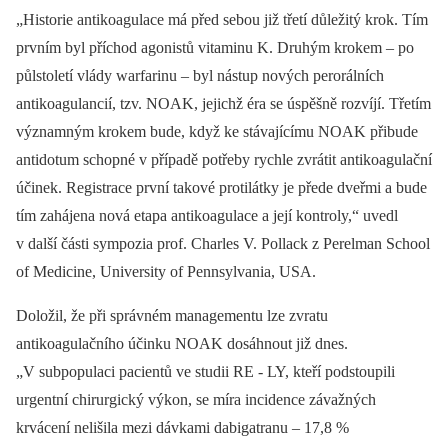
„Historie antikoagulace má před sebou již třetí důležitý krok. Tím
prvním byl příchod agonistů vitaminu K. Druhým krokem –⁠ po
půlstoletí vlády warfarinu –⁠ byl nástup nových perorálních
antikoagulancií, tzv. NOAK, jejichž éra se úspěšně rozvíjí. Třetím
významným krokem bude, když ke stávajícímu NOAK přibude
antidotum schopné v případě potřeby rychle zvrátit antikoagulační
účinek. Registrace první takové protilátky je přede dveřmi a bude
tím zahájena nová etapa antikoagulace a její kontroly,“ uvedl
v další části sympozia prof. Charles V. Pollack z Perelman School
of Medicine, University of Pennsylvania, USA.
Doložil, že při správném managementu lze zvratu
antikoagulačního účinku NOAK dosáhnout již dnes.
„V subpopulaci pacientů ve studii RE ‑⁠ LY, kteří podstoupili
urgentní chirurgický výkon, se míra incidence závažných
krvácení nelišila mezi dávkami dabigatranu –⁠ 17,8 %