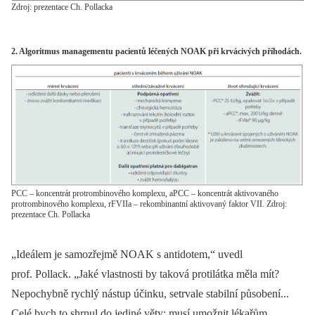
Zdroj: prezentace Ch. Pollacka
2. Algoritmus managementu pacientů léčených NOAK při krvácivých příhodách.
PCC – koncentrát protrombinového komplexu, aPCC – koncentrát aktivovaného
protrombinového komplexu, rFVIIa – rekombinantní aktivovaný faktor VII. Zdroj:
prezentace Ch. Pollacka
„Ideálem je samozřejmě NOAK s antidotem,“ uvedl
prof. Pollack. „Jaké vlastnosti by taková protilátka měla mít?
Nepochybně rychlý nástup účinku, setrvale stabilní působení...
Celé bych to shrnul do jediné věty: musí umožnit lékařům