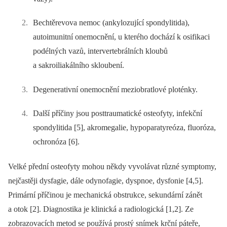
Bechtěrevova nemoc (ankylozující spondylitida),
autoimunitní onemocnění, u kterého dochází k osifikaci
podélných vazů, intervertebrálních kloubů
a sakroiliakálního skloubení.
Degenerativní onemocnění meziobratlové ploténky.
Další příčiny jsou posttraumatické osteofyty, infekční
spondylitida [5], akromegalie, hypoparatyreóza, fluoróza,
ochronóza [6].
Velké přední osteofyty mohou někdy vyvolávat různé symptomy,
nejčastěji dysfagie, dále odynofagie, dyspnoe, dysfonie [4,5].
Primární příčinou je mechanická obstrukce, sekundární zánět
a otok [2]. Diagnostika je klinická a radiologická [1,2]. Ze
zobrazovacích metod se používá prostý snímek krční páteře,