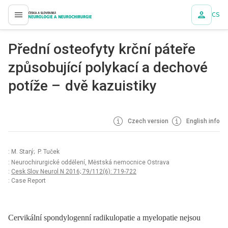
CS
proLékaře.cz
Přední osteofyty krční páteře
způsobující polykací a dechové
potíže – dvě kazuistiky
Czech version
English info
: M. Starý; P. Tuček
: Neurochirurgické oddělení, Městská nemocnice Ostrava
:
Cesk Slov Neurol N 2016; 79/112(6): 719-722
: Case Report
Cervikální spondylogen­ní radikulopatie a myelopatie nejsou