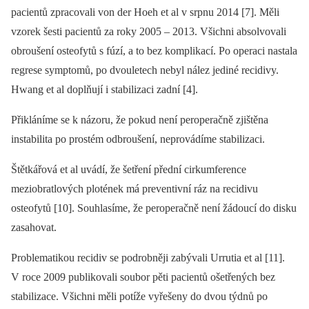
pacientů zpracovali von der Hoeh et al v srpnu 2014 [7]. Měli
vzorek šesti pacientů za roky 2005 –⁠ 2013. Všichni absolvovali
obroušení osteofytů s fúzí, a to bez komplikací. Po operaci nastala
regrese symptomů, po dvouletech nebyl nález jediné recidivy.
Hwang et al doplňují i stabilizaci zadní [4].
Přikláníme se k názoru, že pokud není peroperačně zjištěna
instabilita po prostém odbroušení, neprovádíme stabilizaci.
Štětkářová et al uvádí, že šetření přední cirkumference
meziobratlových plotének má preventivní ráz na recidivu
osteofytů [10]. Souhlasíme, že peroperačně není žádoucí do disku
zasahovat.
Problematikou recidiv se podrobněji zabývali Urrutia et al [11].
V roce 2009 publikovali soubor pěti pacientů ošetřených bez
stabilizace. Všichni měli potíže vyřešeny do dvou týdnů po