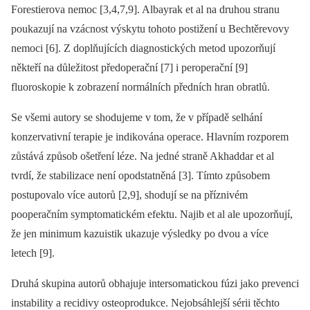
Forestierova nemoc [3,4,7,9]. Albayrak et al na druhou stranu
poukazují na vzácnost výskytu tohoto postižení u Bechtěrevovy
nemoci [6]. Z doplňujících diagnostických metod upozorňují
někteří na důležitost předoperační [7] i peroperační [9]
fluoroskopie k zobrazení normálních předních hran obratlů.
Se všemi autory se shodujeme v tom, že v případě selhání
konzervativní terapie je indikována operace. Hlavním rozporem
zůstává způsob ošetření léze. Na jedné straně Akhaddar et al
tvrdí, že stabilizace není opodstatněná [3]. Tímto způsobem
postupovalo více autorů [2,9], shodují se na příznivém
pooperačním symptomatickém efektu. Najib et al ale upozorňují,
že jen minimum kazuistik ukazuje výsledky po dvou a více
letech [9].
Druhá skupina autorů obhajuje intersomatickou fúzi jako prevenci
instability a recidivy osteoprodukce. Nejobsáhlejší sérii těchto