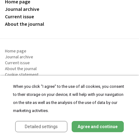
Home page
Journal archive
Current issue
About the journal
Home page
Journal archive
Current issue
About the journal
Cookie statement
Cookie settings
When you click "I agree" to the use of all cookies, you consent
to their storage on your device; it will help with your navigation
on the site as well as the analysis of the use of data by our
© 2008-2026 MeDitorial | ISSN 1803-6597
marketing activities.
The content of this site is intended for health care professionals
Terms of
Use
and
cookies statement
.
Detailed settings
Agree and continue