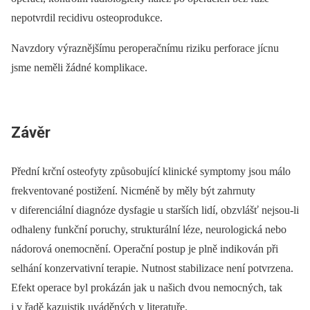
nepotvrdil recidivu osteoprodukce.
Navzdory výraznějšímu peroperačnímu riziku perforace jícnu
jsme neměli žádné komplikace.
Závěr
Přední krční osteofyty způsobující klinické symptomy jsou málo
frekventované postižení. Nicméně by měly být zahrnuty
v diferenciální diagnóze dysfagie u starších lidí, obzvlášť nejsou-li
odhaleny funkční poruchy, strukturální léze, neurologická nebo
nádorová onemocnění. Operační postup je plně indikován při
selhání konzervativní terapie. Nutnost stabilizace není potvrzena.
Efekt operace byl prokázán jak u našich dvou nemocných, tak
i v řadě kazuistik uváděných v literatuře.