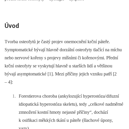
Úvod
Tvorba osteofytů je častý projev onemocnění krční páteře.
Symptomatické bývají hlavně dorzální osteofyty tlačící na míchu
nebo nervové kořeny s projevy míšními či kořenovými. Přední
krční osteofyty se vyskytují hlavně u starších lidí a většinou
bývají asymp­tomatické [1]. Mezi příčiny jejich vzniku patří [2
–⁠ 4]:
Forestierova choroba (ankylozující hyper­ostóza/ difuzní
idiopatická hyperostóza skeletu), tedy „celkové nadměrné
zmnožení kostní hmoty nejasné příčiny“, dochází
k osifikaci měkkých tkání u páteře (šlachové úpony,
vazy).