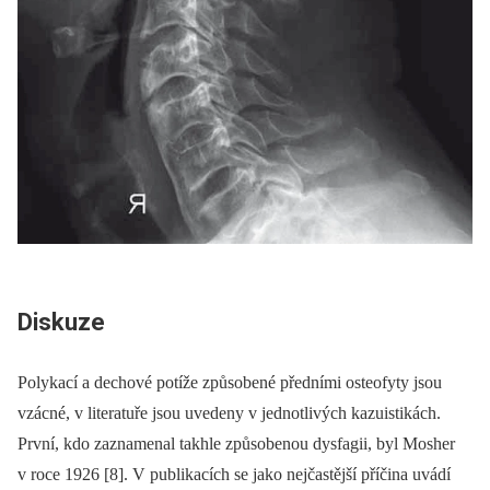
Diskuze
Polykací a dechové potíže způsobené předními osteofyty jsou
vzácné, v literatuře jsou uvedeny v jednotlivých kazuistikách.
První, kdo zaznamenal takhle způsobenou dysfagii, byl Mosher
v roce 1926 [8]. V publikacích se jako nejčastější příčina uvádí