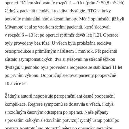
operaci. Během sledování v rozpětí 1 –⁠ 9 let (průměr 59,8 měsíců)
žádný z pacientů neudával recidivu dysfagie. RTG snímky
potvrdily minimální nárůst kostní hmoty. Méně optimističtí již byli
Miyamoto et al se vzorkem sedmi pacientů, které sledovali
v rozpětí 6 –⁠ 13 let po operaci (průměr devět let) [12]. Operace
byly provedeny bez fúze. U všech byla prokázána recidiva
osteoprodukce s průměrným nárůstem 1 m­m/ rok. Pět pa­cientů
zůstalo asymptomatických, dva si stěžovali na středně těžkou
dysfagii, u jednoho byla provedena reoperace se stabilizací 11 let
po prvním výkonu. Doporučují sledovat pacienty pooperačně
10 a více let.
Žádný z autorů nepopisuje peroperační ani časné pooperační
komplikace. Regrese symptomů se dostavila u všech, i když
s rozdílným časovým odstupem po operaci. Naše případy
s prozatím krátkým sledováním potvrzují rychlý ústup potíží po
operaci, kontrolní radiologický nález po operacích bez fúze