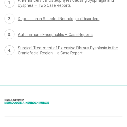
Anterior Cervical Osteophytes Caus­ing Dysphagia and
Dyspnea – Two Case Reports
Depression in Selected Neurological Disorders
Autoim­mune Encephalitis – Case Reports
Surgical Treatment of Extensive Fibrous Dysplasia in the
Craniofacial Region – a Case Report
proLékaře.cz