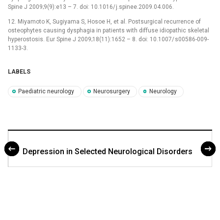
Spine J 2009;9(9):e13 –⁠ 7. doi: 10.1016/ j.spinee.2009.04.006.
12. Miyamoto K, Sugiyama S, Hosoe H, et al. Postsurgical recur­rence of
osteophytes caus­ing dysphagia in patients with dif­fuse idiopathic skeletal
hyperostosis. Eur Spine J 2009;18(11):1652 –⁠ 8. doi: 10.1007/ s00586-009-
1133-3.
LABELS
Paediatric neurology
Neurosurgery
Neurology
Depression in Selected Neurological Disorders