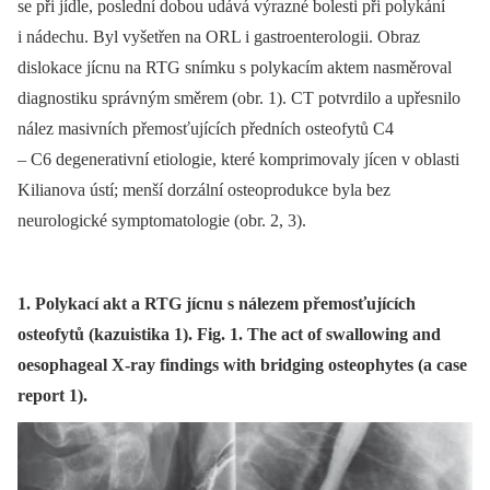
se při jídle, poslední dobou udává výrazné bolesti při polykání
i nádechu. Byl vyšetřen na ORL i gastroenterologii. Obraz
dislokace jícnu na RTG snímku s polykacím aktem nasměroval
diagnostiku správným směrem (obr. 1). CT potvrdilo a upřesnilo
nález masivních přemosťujících předních osteofytů C4
–⁠ C6 degenerativní etiologie, které komprimovaly jícen v oblasti
Kilianova ústí; menší dorzální osteoprodukce byla bez
neurologické symptomatologie (obr. 2, 3).
1. Polykací akt a RTG jícnu s nálezem přemosťujících
osteofytů (kazuistika 1). Fig. 1. The act of swallowing and
oesophageal X-ray findings with bridging osteophytes (a case
report 1).