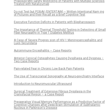
Proposed MRI Safety Monitoring of Patients with Multiple Sclerosis
Treated with Natalizumab
Do not Test but POBAV (ENTERTAIN) – Written Intentional Nam ing
of Pictures and their Recall as a Brief Cognitive Test
Executive Function Deficits in Patients with Blepharospasm
The Importance of Thermal Threshold Test­ing in Detecting of Small
Fiber Neuropathy in Type 1 Diabetes Mel­litus
A Case of Severe Progres sion of HIV-1 Meningoencephalitis and
Lues Secundaria
Autoim­mune Encephalitis – Case Reports
Anterior Cervical Osteophytes Caus­ing Dysphagia and Dyspnea –
Two Case Reports
Pain-related Fear in Chronic Low Back Pain Patients
The Use of Transcranial Sonography at Neuro-psychiatry Interface
Introduction to Neuromuscular Ultrasound
Surgical Treatment of Extensive Fibrous Dysplasia in the
Craniofacial Region – a Case Report
Preoperative Visual Memory Performance as a Predictive Factor of
Cognitive Changes after Deep Brain Stimulation of Subthalamic
Nucleus in Parkinson‘s Disease