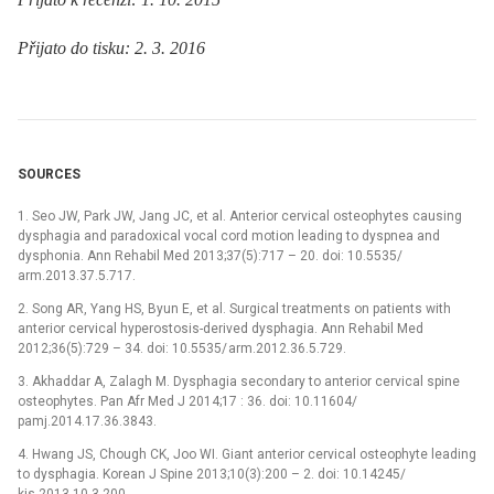
Přijato do tisku: 2. 3. 2016
SOURCES
1. Seo JW, Park JW, Jang JC, et al. Anterior cervical osteophytes caus­ing
dysphagia and paradoxical vocal cord motion lead­ing to dyspnea and
dysphonia. Ann Rehabil Med 2013;37(5):717 –⁠ 20. doi: 10.5535/
arm.2013.37.5.717.
2. Song AR, Yang HS, Byun E, et al. Surgical treatments on patients with
anterior cervical hyperostosis-derived dysphagia. Ann Rehabil Med
2012;36(5):729 –⁠ 34. doi: 10.5535/ arm.2012.36.5.729.
3. Akhaddar A, Zalagh M. Dysphagia secondary to anterior cervical spine
osteophytes. Pan Afr Med J 2014;17 : 36. doi: 10.11604/
pamj.2014.17.36.3843.
4. Hwang JS, Chough CK, Joo WI. Giant anterior cervical osteophyte lead­ing
to dysphagia. Korean J Spine 2013;10(3):200 –⁠ 2. doi: 10.14245/
kjs.2013.10.3.200.