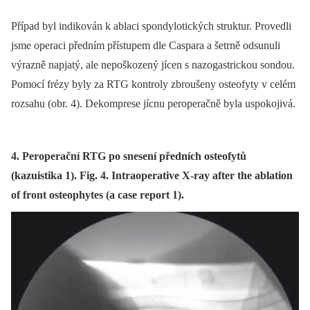
Případ byl indikován k ablaci spondylotických struktur. Provedli
jsme operaci předním přístupem dle Caspara a šetrně odsunuli
výrazně napjatý, ale nepoškozený jícen s nazogastrickou sondou.
Pomocí frézy byly za RTG kontroly zbroušeny osteofyty v celém
rozsahu (obr. 4). Dekomprese jícnu peroperačně byla uspokojivá.
4. Peroperační RTG po snesení předních osteofytů
(kazuistika 1). Fig. 4. Intraoperative X-ray after the ablation
of front osteophytes (a case report 1).