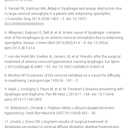
5. Varsak YK, Eryilmaz MA, Arbağ H. Dysphagia and air­way obstruction due
to large cervical osteophyte in a patient with ankylos­ing spondylitis.
J Craniofac Surg 2014; 25(4):1402 –⁠ 3. doi: 10.1097/
SCS.0000000000000933.
6. Albayrak I, Bağcaci S, Sal­li A, et al. A rare cause of dysphagia: compres­
sion of the esophagus by an anterior cervical osteophyte due to ankylos­ing
spondylitis. Korean J Intern Med 2013;28(5):614 –⁠ 8. doi: 10.3904/
kjim.2013.28.5.614.
7. von der Hoeh NH, Voelker A, Jarvers JS, et al. Results after the surgical
treatment of anterior cervical hyperostosis caus­ing dysphagia. Eur Spine
J 2015;24(Suppl 4):S489 –⁠ 93. doi: 10.1007/ s00586-014-3507-4.
8. Mosher HP. Exostoses of the cervical vertebrae as a cause for dif­ficulty
in swal­lowing. Laryngoscope 1926;36 : 181 –⁠ 2.
9. Najib J, Goutagny S, Peyre M, et al. M. Forestier‘s dis­ease present­ing with
dysphagia and disphonia. Pan Afr Med J 2014;17 : 168. doi: 10.11604/
pamj.2014.17.168.2453.
10. Štětkářová I, Chrobok J. Polykací obtíže u difuzní idiopatické kostní
hyperostózy. Cesk Slov Neurol N 2007;70/ 103(4):435 –⁠ 40.
11. Ur­rutia J, Bono CM. Long-term results of surgical treatment of
dysphagia secondary to cervical dif­fuse idiopathic skeletal hyperostosis.