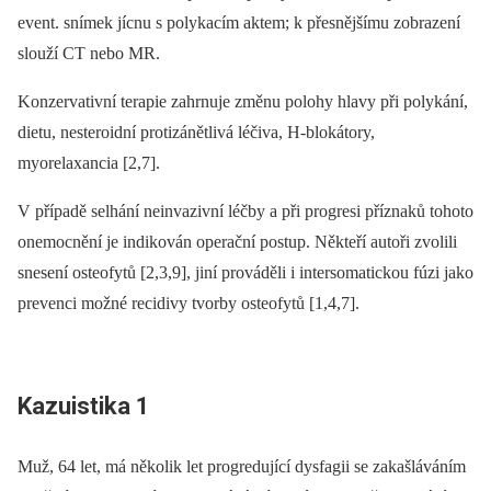
event. snímek jícnu s polykacím aktem; k přesnějšímu zobrazení
slouží CT nebo MR.
Konzervativní terapie zahrnuje změnu polohy hlavy při polykání,
dietu, nesteroidní protizánětlivá léčiva, H-blokátory,
myorelaxancia [2,7].
V případě selhání neinvazivní léčby a při progresi příznaků tohoto
onemocnění je indikován operační postup. Někteří autoři zvolili
snesení osteofytů [2,3,9], jiní prováděli i intersomatickou fúzi jako
prevenci možné recidivy tvorby osteofytů [1,4,7].
Kazuistika 1
Muž, 64 let, má několik let progredující dysfagii se zakašláváním