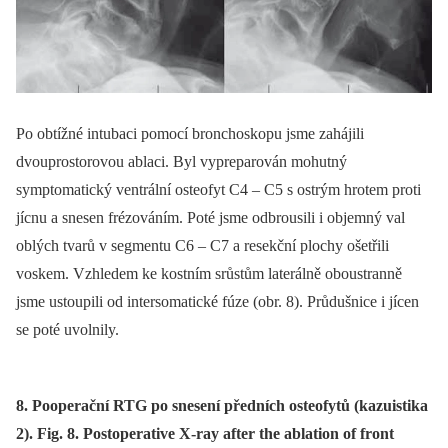
Po obtížné intubaci pomocí bronchoskopu jsme zahájili
dvouprostorovou ablaci. Byl vypreparován mohutný
symptomatický ventrální osteofyt C4 –⁠ C5 s ostrým hrotem proti
jícnu a snesen frézováním. Poté jsme odbrousili i objemný val
oblých tvarů v segmentu C6 –⁠ C7 a resekční plochy ošetřili
voskem. Vzhledem ke kostním srůstům laterálně oboustranně
jsme ustoupili od intersomatické fúze (obr. 8). Průdušnice i jícen
se poté uvolnily.
8. Pooperační RTG po snesení předních osteofytů (kazuistika
2). Fig. 8. Postoperative X-ray after the ablation of front