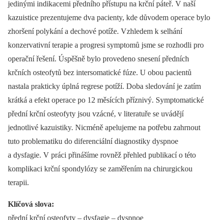
jedinými indikacemi předního přístupu na krční páteř. V naší
kazuistice prezentujeme dva pacienty, kde důvodem operace bylo
zhoršení polykání a dechové potíže. Vzhledem k selhání
konzervativní terapie a progresi symptomů jsme se rozhodli pro
operační řešení. Úspěšně bylo provedeno snesení předních
krčních osteofytů bez intersomatické fúze. U obou pacientů
nastala prakticky úplná regrese potíží. Doba sledování je zatím
krátká a efekt operace po 12 měsících příznivý. Symptomatické
přední krční osteofyty jsou vzácné, v literatuře se uvádějí
jednotlivé kazuistiky. Nicméně apelujeme na potřebu zahrnout
tuto problematiku do diferenciální dia­gnostiky dyspnoe
a dysfagie. V práci přinášíme rovněž přehled publikací o této
komplikaci krční spondylózy se zaměřením na chirurgickou
terapii.
Klíčová slova:
přední krční osteofyty –⁠ dysfagie –⁠ dyspnoe