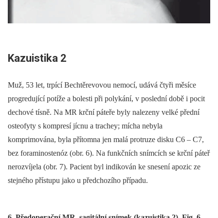
Kazuistika 2
Muž, 53 let, trpící Bechtěrevovou nemocí, udává čtyři měsíce
progredující potíže a bolesti při polykání, v poslední době i pocit
dechové tísně. Na MR krční páteře byly nalezeny velké přední
osteofyty s kompresí jícnu a trachey; mícha nebyla
komprimována, byla přítomna jen malá protruze disku C6 –⁠ C7,
bez foraminostenóz (obr. 6). Na funkčních snímcích se krční páteř
nerozvíjela (obr. 7). Pacient byl indikován ke snesení apozic ze
stejného přístupu jako u předchozího případu.
6. Předoperační MR, sagitální snímek (kazuistika 2). Fig. 6.