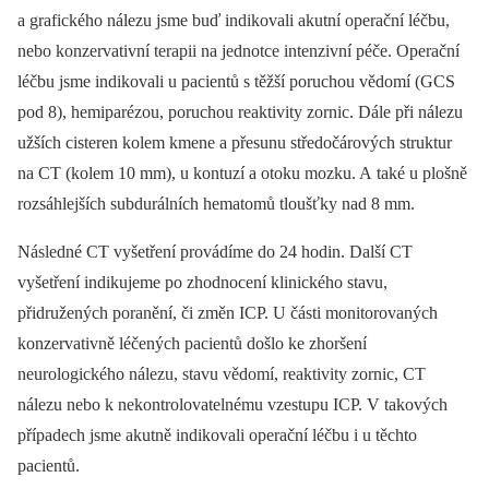
a grafického nálezu jsme buď indikovali akutní operační léčbu,
nebo konzervativní terapii na jednotce intenzivní péče. Operační
léčbu jsme indikovali u pacientů s těžší poruchou vědomí (GCS
pod 8), hemiparézou, poruchou reaktivity zornic. Dále při nálezu
užších cisteren kolem kmene a přesunu středočárových struktur
na CT (kolem 10 mm), u kontuzí a otoku mozku. A také u plošně
rozsáhlejších subdurálních hematomů tloušťky nad 8 mm.
Následné CT vyšetření provádíme do 24 hodin. Další CT
vyšetření indikujeme po zhodnocení klinického stavu,
přidružených poranění, či změn ICP. U části monitorovaných
konzervativně léčených pacientů došlo ke zhoršení
neurologického nálezu, stavu vědomí, reaktivity zornic, CT
nálezu nebo k nekontrolovatelnému vzestupu ICP. V takových
případech jsme akutně indikovali operační léčbu i u těchto
pacientů.