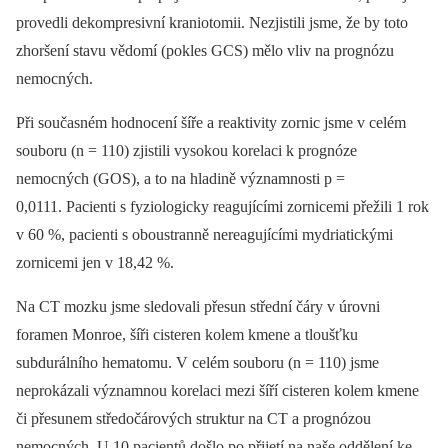
provedli dekompresivní kraniotomii. Nezjistili jsme, že by toto
zhoršení stavu vědomí (pokles GCS) mělo vliv na prognózu
nemocných.
Při současném hodnocení šíře a reaktivity zornic jsme v celém
souboru (n = 110) zjistili vysokou korelaci k prognóze
nemocných (GOS), a to na hladině významnosti p =
0,0111. Pacienti s fyziologicky reagujícími zornicemi přežili 1 rok
v 60 %, pacienti s oboustranně nereagujícími mydriatickými
zornicemi jen v 18,42 %.
Na CT mozku jsme sledovali přesun střední čáry v úrovni
foramen Monroe, šíři cisteren kolem kmene a tloušťku
subdurálního hematomu. V celém souboru (n = 110) jsme
neprokázali významnou korelaci mezi šíří cisteren kolem kmene
či přesunem středočárových struktur na CT a prognózou
nemocných. U 10 pacientů došlo po přijetí na naše oddělení ke