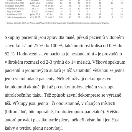
Skupiny pacientů jsou zpravidla malé, přežití pacientů v dobrém
stavu kolísá od 25 % do 100 %, také úmrtnost kolísá od 0 % do
52 %. Hodnocení stavu pacienta je nestandardní -⁠ je prováděno
v širokém rozmezí od 2-3 týdnů do 14 měsíců. Věkové spektrum
pacientů u jednotlivých autorů je též variabilní, většinou se jedná
jen o velmi mladé pacienty. Někteří užívají dekompresivní
kraniotomii akutně, jiní až po nekontrolovatelném vzestupu
nitrolebečního tlaku. Též způsob zevní dekomprese se výrazně
liší. Přístupy jsou jedno -⁠ či oboustranné, v různých místech
(bifrontálně, bitemporálně, fronto-temporo-parietálně). Většina
autorů provádí plastiku tvrdé pleny, někteří odstraňují jen část
kalvy a tvrdou plenu neotvírají.