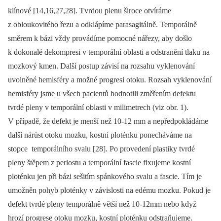
klínové [14,16,27,28]. Tvrdou plenu široce otvíráme
z obloukovitého řezu a odklápíme parasagitálně. Temporálně
směrem k bázi vždy provádíme pomocné nářezy, aby došlo
k dokonalé dekompresi v temporální oblasti a odstranění tlaku na
mozkový kmen. Další postup závisí na rozsahu vyklenování
uvolněné hemisféry a možné progresi otoku. Rozsah vyklenování
hemisféry jsme u všech pacientů hodnotili změřením defektu
tvrdé pleny v temporální oblasti v milimetrech (viz obr. 1).
V případě, že defekt je menší než 10-12 mm a nepředpokládáme
další nárůst otoku mozku, kostní ploténku ponecháváme na
stopce temporálního svalu [28]. Po provedení plastiky tvrdé
pleny štěpem z periostu a temporální fascie fixujeme kostní
ploténku jen při bázi sešitím spánkového svalu a fascie. Tím je
umožněn pohyb ploténky v závislosti na edému mozku. Pokud je
defekt tvrdé pleny temporálně větší než 10-12mm nebo když
hrozí progrese otoku mozku, kostní ploténku odstraňujeme.