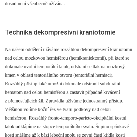
dosud není všeobecně užívána.
Technika dekompresivní kraniotomie
Na našem oddělení užíváme rozsáhlou dekompresivní kraniotomii
nad celou mozkovou hemisférou (hemikraniektomii), při které se
dokonale uvolní temporální lalok, odstraní se tlak na mozkový
kmen v oblasti tentoriálního otvoru (tentoriální herniaci).
Rozsáhlý přístup také umožní dokonale odstranit subdurální
hematom nad celou hemisférou a zastavit případné krvácení
z přemosťujících žil. Zpravidla užíváme jednostranný přístup.
Většinou volíme kožní řez ve tvaru podkovy nad celou
hemisférou. Rozsáhlý fronto-temporo-parieto-okcipitální kostní
lalok odklápíme na stopce temporálního svalu. Šupinu spánkové
kosti snášíme až k bázi lebeční spolu se zevní částí křídla kosti