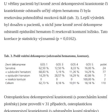
U většiny pacientů byl kromě zevní dekompresivní kraniotomie či
kraniektomie odstraněn určitý objem hematomu či byla
resekována pohmožděná mozková tkáň (tab. 3). Lepší výsledek
byl dosažen u pacientů, u nichž jsme kromě zevní dekomprese
odstranili epidurální hematom či resekovali kontuzní ložisko. Tato
korelace je statisticky významná (p = 0,0162).
Tab. 3. Podíl vnitřní dekomprese (odstranění hematomu, kontuze).
Osteoplastickou dekompresivní kraniotomii (s ponecháním kostní
ploténky) jsme provedli v 31 případech, osteoplastickou
dekompresivní kraniektomii (s odstraněním kostní ploténky)