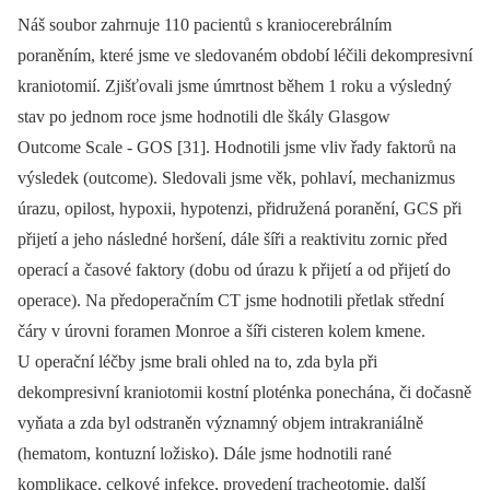
Náš soubor zahrnuje 110 pacientů s kraniocerebrálním
poraněním, které jsme ve sledovaném období léčili dekompresivní
kraniotomií. Zjišťovali jsme úmrtnost během 1 roku a výsledný
stav po jednom roce jsme hodnotili dle škály Glasgow
Outcome Scale -⁠ GOS [31]. Hodnotili jsme vliv řady faktorů na
výsledek (outcome). Sledovali jsme věk, pohlaví, mechanizmus
úrazu, opilost, hypoxii, hypotenzi, přidružená poranění, GCS při
přijetí a jeho následné horšení, dále šíři a reaktivitu zornic před
operací a časové faktory (dobu od úrazu k přijetí a od přijetí do
operace). Na předoperačním CT jsme hodnotili přetlak střední
čáry v úrovni foramen Monroe a šíři cisteren kolem kmene.
U operační léčby jsme brali ohled na to, zda byla při
dekompresivní kraniotomii kostní ploténka ponechána, či dočasně
vyňata a zda byl odstraněn významný objem intrakraniálně
(hematom, kontuzní ložisko). Dále jsme hodnotili rané
komplikace, celkové infekce, provedení tracheotomie, další