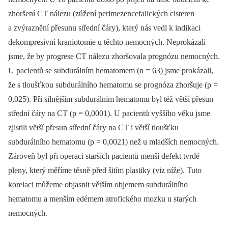
zhoršení CT nálezu (zúžení perimezencefalických cisteren
a zvýraznění přesunu střední čáry), který nás vedl k indikaci
dekompresivní kraniotomie u těchto nemocných. Neprokázali
jsme, že by progrese CT nálezu zhoršovala prognózu nemocných.
U pacientů se subdurálním hematomem (n = 63) jsme prokázali,
že s tloušťkou subdurálního hematomu se prognóza zhoršuje (p =
0,025). Při silnějším subdurálním hematomu byl též větší přesun
střední čáry na CT (p = 0,0001). U pacientů vyššího věku jsme
zjistili větší přesun střední čáry na CT i větší tloušťku
subdurálního hematomu (p = 0,0021) než u mladších nemocných.
Zároveň byl při operaci starších pacientů menší defekt tvrdé
pleny, který měříme těsně před šitím plastiky (viz níže). Tuto
korelaci můžeme objasnit větším objemem subdurálního
hematomu a menším edémem atrofického mozku u starých
nemocných.