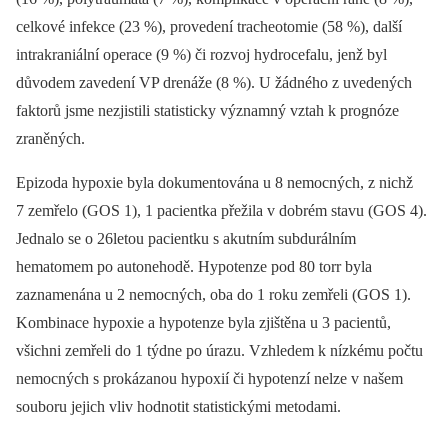
celkové infekce (23 %), provedení tracheotomie (58 %), další
intrakraniální operace (9 %) či rozvoj hydrocefalu, jenž byl
důvodem zavedení VP drenáže (8 %). U žádného z uvedených
faktorů jsme nezjistili statisticky významný vztah k prognóze
zraněných.
Epizoda hypoxie byla dokumentována u 8 nemocných, z nichž
7 zemřelo (GOS 1), 1 pacientka přežila v dobrém stavu (GOS 4).
Jednalo se o 26letou pacientku s akutním subdurálním
hematomem po autonehodě. Hypotenze pod 80 torr byla
zaznamenána u 2 nemocných, oba do 1 roku zemřeli (GOS 1).
Kombinace hypoxie a hypotenze byla zjištěna u 3 pacientů,
všichni zemřeli do 1 týdne po úrazu. Vzhledem k nízkému počtu
nemocných s prokázanou hypoxií či hypotenzí nelze v našem
souboru jejich vliv hodnotit statistickými metodami.