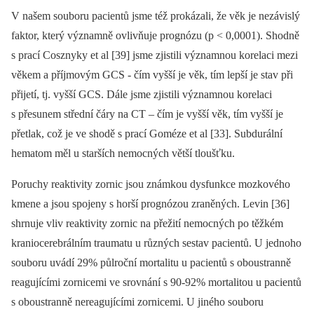
V našem souboru pacientů jsme též prokázali, že věk je nezávislý
faktor, který významně ovlivňuje prognózu (p < 0,0001). Shodně
s prací Cosznyky et al [39] jsme zjistili významnou korelaci mezi
věkem a příjmovým GCS -⁠ čím vyšší je věk, tím lepší je stav při
přijetí, tj. vyšší GCS. Dále jsme zjistili významnou korelaci
s přesunem střední čáry na CT –⁠ čím je vyšší věk, tím vyšší je
přetlak, což je ve shodě s prací Goméze et al [33]. Subdurální
hematom měl u starších nemocných větší tloušťku.
Poruchy reaktivity zornic jsou známkou dysfunkce mozkového
kmene a jsou spojeny s horší prognózou zraněných. Levin [36]
shrnuje vliv reaktivity zornic na přežití nemocných po těžkém
kraniocerebrálním traumatu u různých sestav pacientů. U jednoho
souboru uvádí 29% půlroční mortalitu u pacientů s oboustranně
reagujícími zornicemi ve srovnání s 90-92% mortalitou u pacientů
s oboustranně nereagujícími zornicemi. U jiného souboru