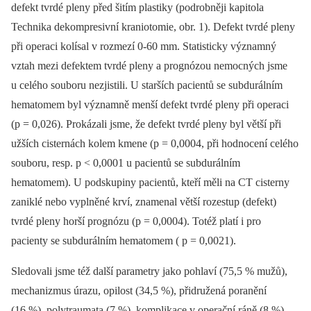
defekt tvrdé pleny před šitím plastiky (podrobněji kapitola
Technika dekompresivní kraniotomie, obr. 1). Defekt tvrdé pleny
při operaci kolísal v rozmezí 0-60 mm. Statisticky významný
vztah mezi defektem tvrdé pleny a prognózou nemocných jsme
u celého souboru nezjistili. U starších pacientů se subdurálním
hematomem byl významně menší defekt tvrdé pleny při operaci
(p = 0,026). Prokázali jsme, že defekt tvrdé pleny byl větší při
užších cisternách kolem kmene (p = 0,0004, při hodnocení celého
souboru, resp. p < 0,0001 u pacientů se subdurálním
hematomem). U podskupiny pacientů, kteří měli na CT cisterny
zaniklé nebo vyplněné krví, znamenal větší rozestup (defekt)
tvrdé pleny horší prognózu (p = 0,0004). Totéž platí i pro
pacienty se subdurálním hematomem ( p = 0,0021).
Sledovali jsme též další parametry jako pohlaví (75,5 % mužů),
mechanizmus úrazu, opilost (34,5 %), přidružená poranění
(16 %), polytraumata (7 %), komplikace v operační ráně (8 %),