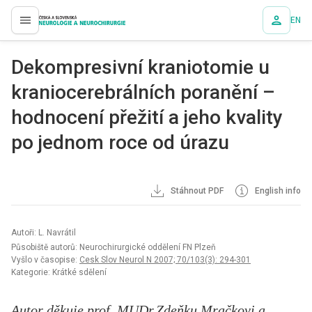
EN
proLékaře.cz
Dekompresivní kraniotomie u
kraniocerebrálních poranění –
hodnocení přežití a jeho kvality
po jednom roce od úrazu
Stáhnout PDF
English info
Autoři: L. Navrátil
Působiště autorů: Neurochirurgické oddělení FN Plzeň
Vyšlo v časopise:
Cesk Slov Neurol N 2007; 70/103(3): 294-301
Kategorie: Krátké sdělení
Autor děkuje prof. MUDr.Zdeňku Mračkovi a