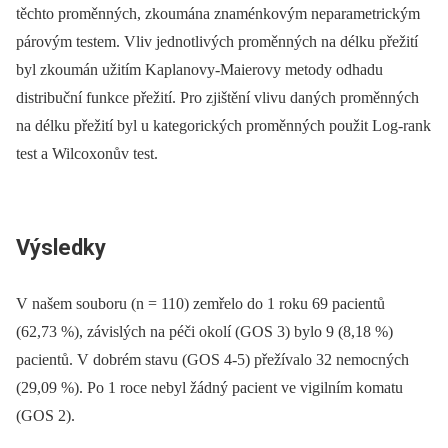
těchto proměnných, zkoumána znaménkovým neparametrickým
párovým testem. Vliv jednotlivých proměnných na délku přežití
byl zkoumán užitím Kaplanovy-Maierovy metody odhadu
distribuční funkce přežití. Pro zjištění vlivu daných proměnných
na délku přežití byl u kategorických proměnných použit Log-rank
test a Wilcoxonův test.
Výsledky
V našem souboru (n = 110) zemřelo do 1 roku 69 pacientů
(62,73 %), závislých na péči okolí (GOS 3) bylo 9 (8,18 %)
pacientů. V dobrém stavu (GOS 4-5) přežívalo 32 nemocných
(29,09 %). Po 1 roce nebyl žádný pacient ve vigilním komatu
(GOS 2).