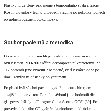
Plastiku tvrdé pleny pak šijeme z temporálního svalu a fascie.
Kostní ploténku v těchto případech vracíme po několika týdnech
po úplném odeznění otoku mozku.
Soubor pacientů a metodika
Do naší studie jsme zařadili pacienty s poraněním mozku, kteří
byli v letech 1999-2003 léčeni dekompresivní kraniotomií. Ze
112 pacientů jsme vyřadili 2 nemocné, kteří v krátké době po
úrazu zemřeli na následky polytraumatu.
Po přijetí byli všichni pacienti vyšetřeni neurochirurgem
a zajištěni intezivistou. Poruchu vědomí jsme hodnotili dle
glasgowské škály –⁠ (Glasgow Coma Score -⁠ GCS) [30]. Po
provedení akutního CT vyšetření a zhodnocení klinického