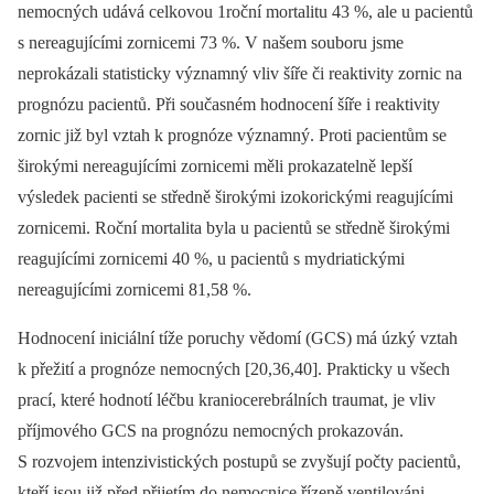
nemocných udává celkovou 1roční mortalitu 43 %, ale u pacientů
s nereagujícími zornicemi 73 %. V našem souboru jsme
neprokázali statisticky významný vliv šíře či reaktivity zornic na
prognózu pacientů. Při současném hodnocení šíře i reaktivity
zornic již byl vztah k prognóze významný. Proti pacientům se
širokými nereagujícími zornicemi měli prokazatelně lepší
výsledek pacienti se středně širokými izokorickými reagujícími
zornicemi. Roční mortalita byla u pacientů se středně širokými
reagujícími zornicemi 40 %, u pacientů s mydriatickými
nereagujícími zornicemi 81,58 %.
Hodnocení iniciální tíže poruchy vědomí (GCS) má úzký vztah
k přežití a prognóze nemocných [20,36,40]. Prakticky u všech
prací, které hodnotí léčbu kraniocerebrálních traumat, je vliv
příjmového GCS na prognózu nemocných prokazován.
S rozvojem intenzivistických postupů se zvyšují počty pacientů,
kteří jsou již před přijetím do nemocnice řízeně ventilováni