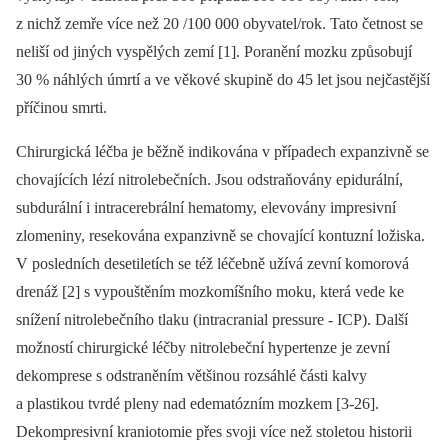
z nichž zemře více než 20 /100 000 obyvatel/rok. Tato četnost se
neliší od jiných vyspělých zemí [1]. Poranění mozku způsobují
30 % náhlých úmrtí a ve věkové skupině do 45 let jsou nejčastější
příčinou smrti.
Chirurgická léčba je běžně indikována v případech expanzivně se
chovajících lézí nitrolebečních. Jsou odstraňovány epidurální,
subdurální i intracerebrální hematomy, elevovány impresivní
zlomeniny, resekována expanzivně se chovající kontuzní ložiska.
V posledních desetiletích se též léčebně užívá zevní komorová
drenáž [2] s vypouštěním mozkomíšního moku, která vede ke
snížení nitrolebečního tlaku (intracranial pressure -⁠ ICP). Další
možností chirurgické léčby nitrolebeční hypertenze je zevní
dekomprese s odstraněním většinou rozsáhlé části kalvy
a plastikou tvrdé pleny nad edematózním mozkem [3-26].
Dekompresivní kraniotomie přes svoji více než stoletou historii