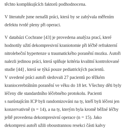
těchto komplikujících faktorů podhodnocena.
V literatuře jsme nenašli práci, která by se zabývala měřením
defektu tvrdé pleny při operaci.
V databázi Cochrane [43] je provedena analýza prací, které
hodnotily užití dekompresivní kraniotomie při léčbě refrakterní
nitrolebeční hypertenze u traumatického poranění mozku. Autoři
nalezli jedinou práci, která splňuje kritéria kvalitní kontrolované
studie [44] , která se týká pouze pediatrických pacientů.
V uvedené práci autoři sledovali 27 pacientů po těžkém
kraniocerebrálním poranění ve věku do 18 let. Všechny děti byly
léčeny dle standardního léčebného protokolu. Pacienti
s narůstajícím ICP byli randomizováni na ty, kteří byli léčeni jen
konzervativně (n = 14), a na ty, kterým byla kromě běžné léčby
ještě provedena dekompresivní operace (n = 15). Jako
dekompresi autoři užili oboustrannou resekci části kalvy