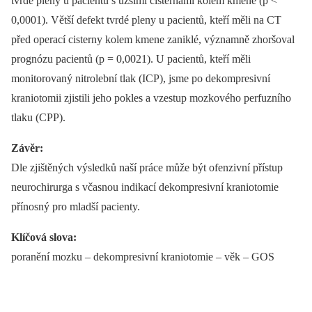
tvrdé pleny u pacientů s užšími cisternami kolem kmene (p <
0,0001). Větší defekt tvrdé pleny u pacientů, kteří měli na CT
před operací cisterny kolem kmene zaniklé, významně zhoršoval
prognózu pacientů (p = 0,0021). U pacientů, kteří měli
monitorovaný nitrolební tlak (ICP), jsme po dekompresivní
kraniotomii zjistili jeho pokles a vzestup mozkového perfuzního
tlaku (CPP).
Závěr:
Dle zjištěných výsledků naší práce může být ofenzivní přístup
neurochirurga s včasnou indikací dekompresivní kraniotomie
přínosný pro mladší pacienty.
Klíčová slova:
poranění mozku –⁠ dekompresivní kraniotomie –⁠ věk –⁠ GOS