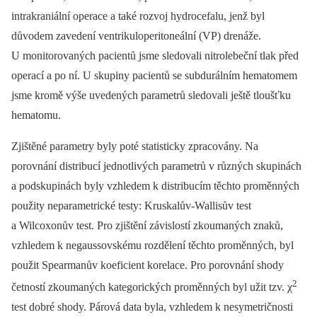
intrakraniální operace a také rozvoj hydrocefalu, jenž byl
důvodem zavedení ventrikuloperitoneální (VP) drenáže.
U monitorovaných pacientů jsme sledovali nitrolebeční tlak před
operací a po ní. U skupiny pacientů se subdurálním hematomem
jsme kromě výše uvedených parametrů sledovali ještě tloušťku
hematomu.
Zjištěné parametry byly poté statisticky zpracovány. Na
porovnání distribucí jednotlivých parametrů v různých skupinách
a podskupinách byly vzhledem k distribucím těchto proměnných
použity neparametrické testy: Kruskalův-Wallisův test
a Wilcoxonův test. Pro zjištění závislostí zkoumaných znaků,
vzhledem k negaussovskému rozdělení těchto proměnných, byl
použit Spearmanův koeficient korelace. Pro porovnání shody
2
četností zkoumaných kategorických proměnných byl užit tzv. χ
test dobré shody. Párová data byla, vzhledem k nesymetričnosti