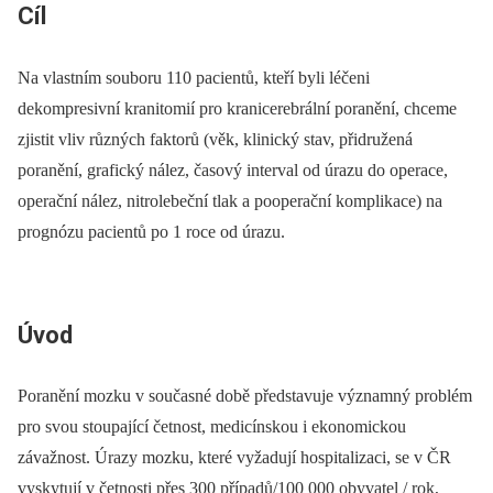
Cíl
Na vlastním souboru 110 pacientů, kteří byli léčeni
dekompresivní kranitomií pro kranicerebrální poranění, chceme
zjistit vliv různých faktorů (věk, klinický stav, přidružená
poranění, grafický nález, časový interval od úrazu do operace,
operační nález, nitrolebeční tlak a pooperační komplikace) na
prognózu pacientů po 1 roce od úrazu.
Úvod
Poranění mozku v současné době představuje významný problém
pro svou stoupající četnost, medicínskou i ekonomickou
závažnost. Úrazy mozku, které vyžadují hospitalizaci, se v ČR
vyskytují v četnosti přes 300 případů/100 000 obyvatel / rok,