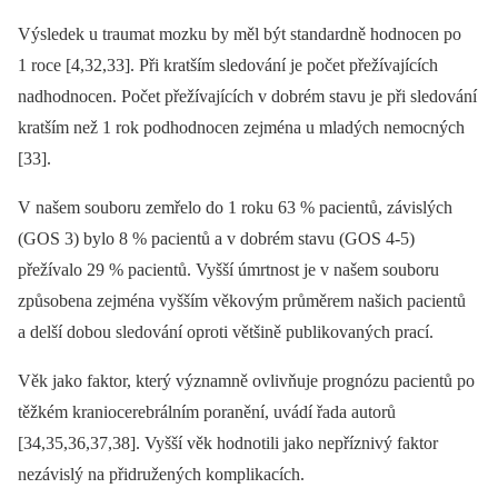
Výsledek u traumat mozku by měl být standardně hodnocen po
1 roce [4,32,33]. Při kratším sledování je počet přežívajících
nadhodnocen. Počet přežívajících v dobrém stavu je při sledování
kratším než 1 rok podhodnocen zejména u mladých nemocných
[33].
V našem souboru zemřelo do 1 roku 63 % pacientů, závislých
(GOS 3) bylo 8 % pacientů a v dobrém stavu (GOS 4-5)
přežívalo 29 % pacientů. Vyšší úmrtnost je v našem souboru
způsobena zejména vyšším věkovým průměrem našich pacientů
a delší dobou sledování oproti většině publikovaných prací.
Věk jako faktor, který významně ovlivňuje prognózu pacientů po
těžkém kraniocerebrálním poranění, uvádí řada autorů
[34,35,36,37,38]. Vyšší věk hodnotili jako nepříznivý faktor
nezávislý na přidružených komplikacích.