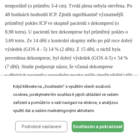
temporálně (o průměru 3-4 cm). Tvrdá plena nebyla otevřena. Po
48 hodinách hodnotili ICP. Zjistili signifikantně významnější
průměrný pokles ICP ve skupině pacientů s dekompresí (o
8,98 torru). U pacientů bez dekomprese byl průměrný pokles o
3,69 torru. Ze 14 dětí z kontrolní skupiny mělo po půl roce dobrý
výsledek (GOS 4 -⁠ 5) 14 % (2 děti). Z 15 dětí, u nichž byla
provedena dekomprese, byl dobrý výsledek (GOS 4-5) v 54 %
(7 dětí). Studie podporuje názor, že včasná dekomprese
u dětských pacientů s poraněním mozku může zlepšit přežití i tíži
neurologického postižení. Jedná se však o jedinou hodnotnější
Když kliknete na „Souhlasím“ s využitím všech souborů
studii na velmi malé skupině pacientů. Příznivý efekt
cookies, poskytnete tím souhlas k jejich ukládání ve vašem
dekompresivní kraniotomie je třeba potvrdit v dalších studiích.
zařízení a pomůže to s vaší navigací na stránce, s analýzou
využití dat a našimi marketingovými aktivitami.
Podrobné nastavení
Souhlasím a pokračovat
Závěr