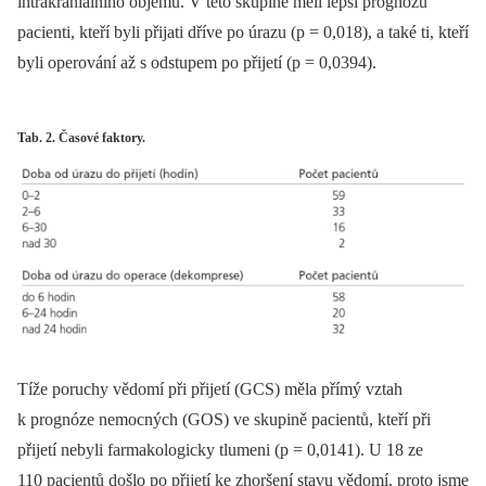
intrakraniálního objemu. V této skupině měli lepší prognózu
pacienti, kteří byli přijati dříve po úrazu (p = 0,018), a také ti, kteří
byli operování až s odstupem po přijetí (p = 0,0394).
Tab. 2. Časové faktory.
Tíže poruchy vědomí při přijetí (GCS) měla přímý vztah
k prognóze nemocných (GOS) ve skupině pacientů, kteří při
přijetí nebyli farmakologicky tlumeni (p = 0,0141). U 18 ze
110 pacientů došlo po přijetí ke zhoršení stavu vědomí, proto jsme