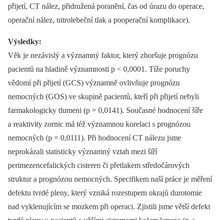
přijetí, CT nález, přidružená poranění, čas od úrazu do operace,
operační nález, nitrolebeční tlak a pooperační komplikace).
Výsledky:
Věk je nezávislý a významný faktor, který zhoršuje prognózu
pacientů na hladině významnosti p < 0,0001. Tíže poruchy
vědomí při přijetí (GCS) významně ovlivňuje prognózu
nemocných (GOS) ve skupině pacientů, kteří při přijetí nebyli
farmakologicky tlumeni (p = 0,0141). Současné hodnocení šíře
a reaktivity zornic má též významnou korelaci s prognózou
nemocných (p = 0,0111). Při hodnocení CT nálezu jsme
neprokázali statisticky významný vztah mezi šíří
perimezencefalických cisteren či přetlakem středočárových
struktur a prognózou nemocných. Specifikem naší práce je měření
defektu tvrdé pleny, který vzniká rozestupem okrajů durotomie
nad vyklenujícím se mozkem při operaci. Zjistili jsme větší defekt