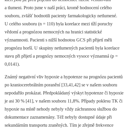
a tlumeni. Proto jsme v naší práci, kromě hodnocení celého
souboru, zvlášť hodnotili pacienty farmakologicky netlumené.
U celého souboru (n = 110) byla korelace mezi tíží poruchy
vědomí a prognózou nemocných na hranici statistické
významnosti. Pacienti s nižší hodnotou GCS při přijetí měli
prognózu horší. U skupiny netlumených pacientů byla korelace
stavu při přijetí a prognózy nemocných vysoce významná (p =
0,0141).
Známý negativní vliv hypoxie a hypotenze na prognózu pacientů
po kraniocerebrálním poranění [33,41,42] se v našem souboru
nepodařilo prokázat. Předpokládaný výskyt hypotenze či hypoxie
je asi 30 % [41], v našem souboru 11,8%. Případy poklesu TK či
hypoxie na místě nehody nebyly vždy záchrannou službou do
dokumentace zaznamenány. Též nebyly dostupné údaje při
sekundárním transportu zraněných. Tím je zřejmě frekvence