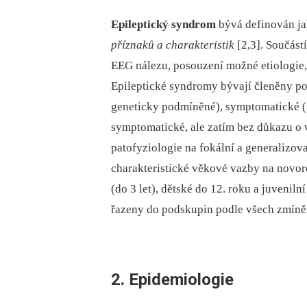
Epileptický syndrom
bývá definován j
příznaků a charakteristik
[2,3]. Součást
EEG nálezu, posouzení možné etiologie
Epileptické syndromy bývají členěny pod
geneticky podmíněné), symptomatické (
symptomatické, ale zatím bez důkazu o 
patofyziologie na fokální a generalizov
charakteristické věkové vazby na novor
(do 3 let), dětské do 12. roku a juvenil
řazeny do podskupin podle všech zmíněn
2. Epidemiologie