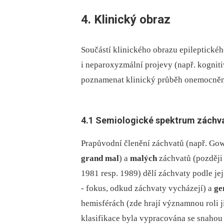
4. Klinický obraz
Součástí klinického obrazu epileptick
i neparoxyzmální projevy (např. kognit
poznamenat klinický průběh onemocnění
4.1 Semiologické spektrum záchv
Prapůvodní členění záchvatů (např. Gow
grand mal
) a
malých
záchvatů (pozděj
1981 resp. 1989) dělí záchvaty podle j
-⁠ fokus, odkud záchvaty vycházejí) a
ge
hemisférách (zde hrají významnou roli j
klasifikace byla vypracována se snahou 