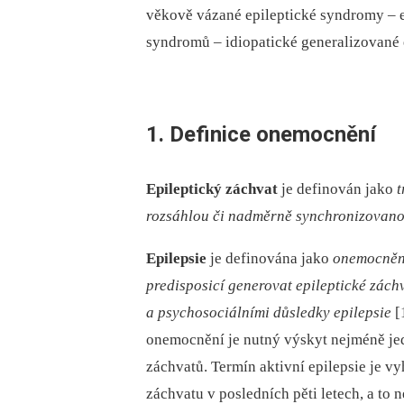
věkově vázané epileptické syndromy –⁠ e
syndromů –⁠ idiopatické generalizované 
1. Definice onemocnění
Epileptický záchvat
je definován jako
t
rozsáhlou či nadměrně synchronizovano
Epi
lepsie
je definována jako
onemocnění
predisposicí generovat epileptické zách
a psychosociálními důsledky epilepsie
[
onemocnění je nutný výskyt nejméně jed
záchvatů. Termín aktivní epilepsie je v
záchvatu v posledních pěti letech, a to 