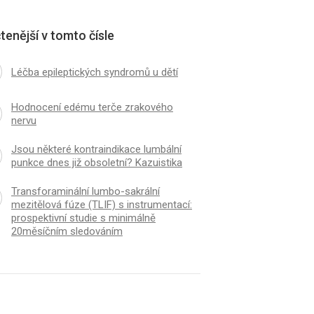
tenější v tomto čísle
Léčba epileptických syndromů u dětí
Hodnocení edému terče zrakového
nervu
Jsou některé kontraindikace lumbální
punkce dnes již obsoletní? Kazuistika
Transforaminální lumbo-sakrální
mezitělová fúze (TLIF) s instrumentací:
prospektivní studie s minimálně
20měsíčním sledováním