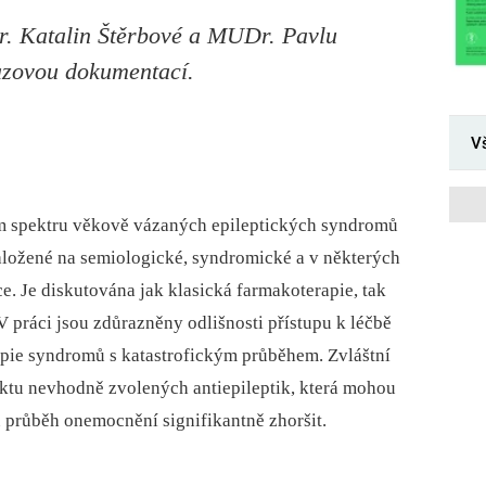
. Katalin Štěrbové a MUDr. Pavlu
azovou dokumentací.
V
ém spektru věkově vázaných epileptických syndromů
založené na semiologické, syndromické a v některých
e. Je diskutována jak klasická farmakoterapie, tak
V práci jsou zdůrazněny odlišnosti přístupu k léčbě
rapie syndromů s katastrofickým průběhem. Zvláštní
ktu nevhodně zvolených antiepileptik, která mohou
průběh onemocnění signifikantně zhoršit.