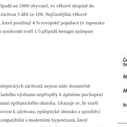
 případů na 1000 obyvatel, ve věkové skupině do
 záchvat 5 dětí ze 100. Nejčastějším věkově
 které postihují 4 % evropské populace (v Japonsku
ch syndromů tvoří 1/5 případů benigní epilepsie
Č
n
Ar
leptických záchvatů nejsou stále dostatečně
Ak
ákladního výzkumu nepřispěly k úplnému pochopení
utí epileptického ohniska. Ukazuje se, že starší
I
ovost k záchvatu, epileptické ohnisko a spouštěcí
 kompatibilní s moderními hypotézami, které