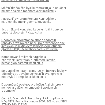
minimálně 20měsíčním sledováním
Měření tkáňového kyslíku v mozku jako součást
multimodálního monitorování: kazuistiky
„Inverzní“ syndrom Fostera-Kennedyho u
nitrolebního meningeomu: kazuistika
Jsou některé kontraindikace lumbální punkce
dnes již obsoletní? Kazuistika
Neobvyklá oboustranná atrofie endotelu
rohovky a zrakového nervu po pravděpodobné
intoxikaci insekticidem lambda-cyhalotrinem
(Karate 5 CS) u 58letého vinaře: kazuistika
Kombinovaná mikrochirurgická a
endovaskulární terapie intramedulárního
hemangioblastomu: kazuistika
Epidurální hematom a impresivní fraktura lebky v
důsledku bodového uchycení hlavy: zpráva o
neobvyklé komplikaci: kazuistika
Doporučené postupy pro léčbu Alzheimerovy
nemoci a dalších onemocnění spojených
s demencí
Černý R, Machala L. Neurologické komplikace
HIV/AIDS. Praha: Karolinum 2007. 303 stran. ISBN
978-80-246-1222-5.