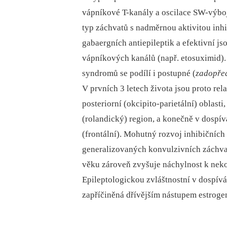
vápníkové T-kanály a oscilace SW-výboj
typ záchvatů s nadměrnou aktivitou inh
gabaergních antiepileptik a efektivní js
vápníkových kanálů (např. etosuximid).
syndromů se podílí i postupné (
zadopře
V prvních 3 letech života jsou proto re
posteriorní (okcipito-parietální) oblasti
(rolandický) region, a konečně v dospívá
(frontální). Mohutný rozvoj inhibičních
generalizovaných konvulzivních záchva
věku zároveň zvyšuje náchylnost k nek
Epileptologickou zvláštnostní v dospívá
zapříčiněná dřívějším nástupem estroge