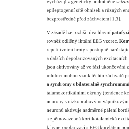
vycházejí z geneticky podmíněné
seizur
epileptogenní sítě ohnisek a různých end
bezprostředně před záchvatem [1,3].
V zásadě lze rozlišit dva hlavní
patofyz
rovněž odlišný iktální EEG vzorec.
Konv
repetitivními hroty s postupně narůstaj
a dalších depolarizovaných excitačních 
jsou aktivovány až ve fázi ukončování zá
inhibici mohou vznik těchto záchvatů po
a syndromy s bilaterálně synchronní
talamokortikálními okruhy (tendence ke
neurony s nízkoprahovými vápníkovými 
neuronů aktivuje nadměrné pálení kort
a zpětnovazebná kortikotalamická exci
k hyperopolarizaci s EEG korelátem poma