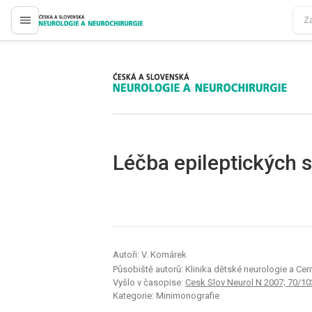
proLékaře.cz
proLékaře.cz
Léčba epileptických 
Autoři: V. Komárek
Působiště autorů: Klinika dětské neurologie a Cen
Vyšlo v časopise:
Cesk Slov Neurol N 2007; 70/10
Kategorie: Minimonografie