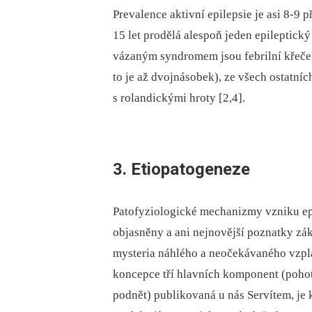
Prevalence aktivní epilepsie je asi 8-9
15 let prodělá alespoň jeden epileptický
vázaným syndromem jsou febrilní křeče,
to je až dvojnásobek), ze všech ostatní
s rolandickými hroty [2,4].
3. Etiopatogeneze
Patofyziologické mechanizmy vzniku epi
objasněny a ani nejnovější poznatky z
mysteria náhlého a neočekávaného vzplan
koncepce tří hlavních komponent (pohot
podnět) publikovaná u nás Servítem, je