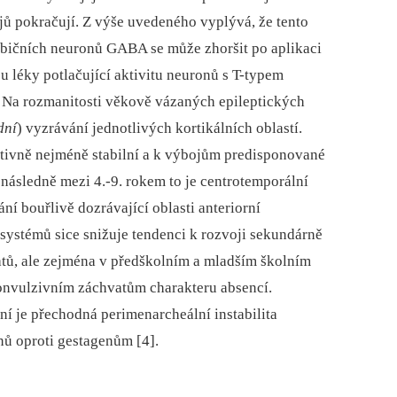
ů pokračují. Z výše uvedeného vyplývá, že tento
ibičních neuronů GABA se může zhoršit po aplikaci
ou léky potlačující aktivitu neuronů s T-typem
 Na rozmanitosti věkově vázaných epileptických
dní
) vyzrávání jednotlivých kortikálních oblastí.
lativně nejméně stabilní a k výbojům predisponované
, následně mezi 4.-9. rokem to je centrotemporální
ní bouřlivě dozrávající oblasti anteriorní
 systémů sice snižuje tendenci k rozvoji sekundárně
tů, ale zejména v předškolním a mladším školním
onvulzivním záchvatům charakteru absencí.
ní je přechodná perimenarcheální instabilita
nů oproti gestagenům [4].