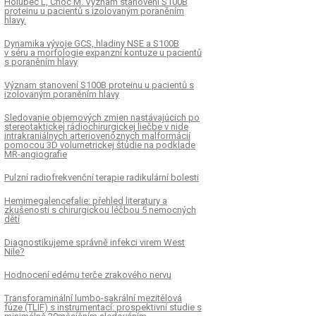
Holubec L, Choc M. Význam stanovení S100B
proteinu u pacientů s izolovaným poraněním
hlavy.
Dynamika vývoje GCS, hladiny NSE a S100B
v séru a morfologie expanzní kontuze u pacientů
s poraněním hlavy
Význam stanovení S100B proteinu u pacientů s
izolovaným poraněním hlavy
Sledovanie objemových zmien nastávajúcich po
stereotaktickej rádiochirurgickej liečbe v nide
intrakraniálnych arteriovenóznych malformácií
pomocou 3D volumetrickej štúdie na podklade
MR-angiografie
Pulzní radiofrekvenční terapie radikulární bolesti
Hemimegalencefalie: přehled literatury a
zkušenosti s chirurgickou léčbou 5 nemocných
dětí
Diagnostikujeme správně infekci virem West
Nile?
Hodnocení edému terče zrakového nervu
Transforaminální lumbo-sakrální mezitělová
fúze (TLIF) s instrumentací: prospektivní studie s