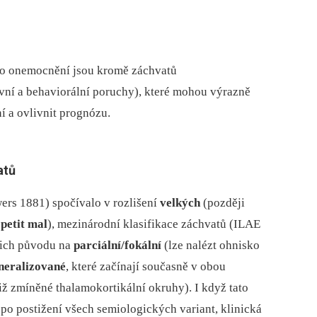
ého onemocnění jsou kromě záchvatů
ivní a behaviorální poruchy), které mohou výrazně
 a ovlivnit prognózu.
atů
ers 1881) spočívalo v rozlišení
velkých
(později
i
petit mal
), mezinárodní klasifikace záchvatů (ILAE
ejich původu na
parciální/fokální
(lze nalézt ohnisko
neralizované
, které začínají současně v obou
iž zmíněné thalamokortikální okruhy). I když tato
po postižení všech semiologických variant, klinická