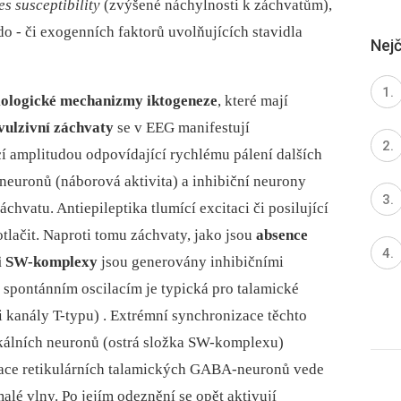
es susceptibility
(zvýšené náchylnosti k záchvatům),
o -⁠ či exogenních faktorů uvolňujících stavidla
Nejč
iologické mechanizmy iktogeneze
, které mají
ulzivní záchvaty
se v EEG manifestují
ící amplitudou odpovídající rychlému pálení dalších
neuronů (náborová aktivita) a inhibiční neurony
chvatu. Antiepileptika tlumící excitaci či posilující
tlačit. Naproti tomu záchvaty, jako jsou
absence
mi SW-komplexy
jsou generovány inhibičními
 spontánním oscilacím je typická pro talamické
kanály T-typu) . Extrémní synchronizace těchto
ikálních neuronů (ostrá složka SW-komplexu)
tace retikulárních talamických GABA-neuronů vede
lé vlny. Po jejím odeznění se opět aktivují