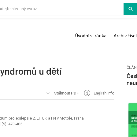
Úvodní stránka
Archiv čísel
ČLÁN
syndromů u dětí
Česk
neu
Stáhnout PDF
English info
trum pro epilepsie 2. LF UK a FN v Motole, Praha
3(5): 473-485