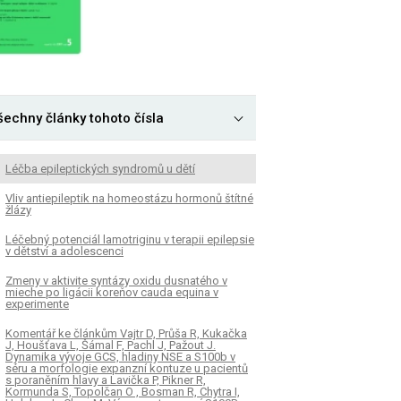
šechny články tohoto čísla
Léčba epileptických syndromů u dětí
Vliv antiepileptik na homeostázu hormonů štítné
žlázy
Léčebný potenciál lamotriginu v terapii epilepsie
v dětství a adolescenci
Zmeny v aktivite syntázy oxidu dusnatého v
mieche po ligácii koreňov cauda equina v
experimente
Komentář ke článkům Vajtr D, Průša R, Kukačka
J, Houšťava L, Šámal F, Pachl J, Pažout J.
Dynamika vývoje GCS, hladiny NSE a S100b v
séru a morfologie expanzní kontuze u pacientů
s poraněním hlavy a Lavička P, Pikner R,
Kormunda S, Topolčan O , Bosman R, Chytra I,