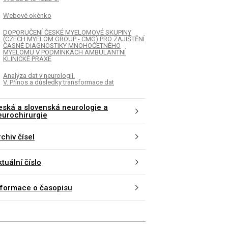
Webové okénko
DOPORUČENÍ ČESKÉ MYELOMOVÉ SKUPINY
(CZECH MYELOM GROUP - CMG) PRO ZAJIŠTĚNÍ
ČASNÉ DIAGNOSTIKY MNOHOČETNÉHO
MYELOMU V PODMÍNKÁCH AMBULANTNÍ
KLINICKÉ PRAXE
Analýza dat v neurologii.
V. Přínos a důsledky transformace dat
eská a slovenská neurologie a
eurochirurgie
chiv čísel
tuální číslo
nformace o časopisu