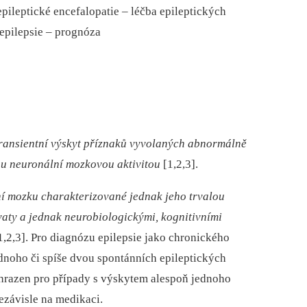
pileptické encefalopatie –⁠ léčba epileptických
epilepsie –⁠ prognóza
ransientní výskyt příznaků vyvolaných abnormálně
u neuronální mozkovou aktivitou
[1,2,3].
 mozku charakterizované jednak jeho trvalou
vaty a jednak neurobiologickými, kognitivními
1,2,3]. Pro diagnózu epilepsie jako chronického
noho či spíše dvou spontánních epileptických
yhrazen pro případy s výskytem alespoň jednoho
nezávisle na medikaci.