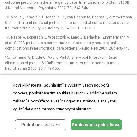
outcome prediction in the emergency department:a role for protein S100B.
J Neurol Neurosurg Psychiatry 2002; 73 : 542-546.
13. Vos PE, Lamers KJ, Hendriks JC, van Haaren M, Beems T, Zimmermann
C et al. Glial and neuronal proteins in serum predict outcome after severe
traumatic brain injury. Neurology 2004; 62 : 1303-1310.
14. Raabe A, Kopetsch O, Woszczyk A, Lang J, Berlach R, Zimmermann M
et al. S100B protein as a serum marker of secondary neurological
complications in neurocritical care patiens. Neurol Res 2004; 26 : 440-445.
15. Townend W, Dibble C, Abid K, Vail A, Sherwood R, Leckz F. Rapid
elimination of protein S-100B from serum after minor head trauma. J
Neurotrauma 2006; 23 : 149-155.
16. Dimopoulou I, Korfias S, Dafni U, Anthi A, Psachoulia C, Jullien G et al.
Protein S-100b serum levels in trauma-induced brain death. Neurology
Když kliknete na „Souhlasím“ s využitím všech souborů
2003; 60 : 947-951.
cookies, poskytnete tím souhlas k jejich ukládání ve vašem
zařízení a pomůže to s vaší navigací na stránce, s analýzou
ŠTÍTKY
využití dat a našimi marketingovými aktivitami.
Dětská neurologie
Neurochirurgie
Neurologie
Podrobné nastavení
Souhlasím a pokračovat