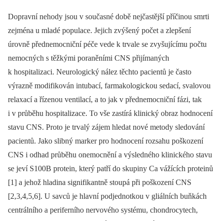
Dopravní nehody jsou v současné době nejčastější příčinou smrti
zejména u mladé populace. Jejich zvýšený počet a zlepšení
úrovně přednemocniční péče vede k trvale se zvyšujícímu počtu
nemocných s těžkými poraněními CNS přijímaných
k hospitalizaci. Neurologický nález těchto pacientů je často
výrazně modifikován intubací, farmakologickou sedací, svalovou
relaxací a řízenou ventilací, a to jak v přednemocniční fázi, tak
i v průběhu hospitalizace. To vše zastírá klinický obraz hodnocení
stavu CNS. Proto je trvalý zájem hledat nové metody sledování
pacientů. Jako slibný marker pro hodnocení rozsahu poškození
CNS i odhad průběhu onemocnění a výsledného klinického stavu
se jeví S100B protein, který patří do skupiny Ca vážících proteinů
[1] a jehož hladina signifikantně stoupá při poškození CNS
[2,3,4,5,6]. U savců je hlavní podjednotkou v gliálních buňkách
centrálního a periferního nervového systému, chondrocytech,