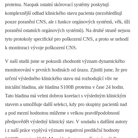
proteinu. Naopak ostatní skórovací systémy poskytují
komplexnější odhad klinického stavu pacienta (nezohledňují
pouze poranění CNS, ale i funkce orgánových systémů, věk, tíži
poranění ostatních orgánových systémů). Na druhé straně nejsou
tyto protokoly specifické pro poškození CNS, a proto se nehodí
k monitoraci vývoje poškození CNS.
V naší studii jsme se pokusili zhodnotit význam dynamického
monitorování v prvních hodinách od úrazu. Zjistili jsme, že pro
určení výsledného klinického stavu má rozhodující vliv ne
iniciální hladina, ale hladina S100B proteinu v čase 24 hodin.
Tato hladina má velmi dobrou korelaci s výsledným klinickým
stavem a umožňuje další selekci, kdy pro skupiny pacientů nad
a pod mezní hodnotou můžeme s velkou pravděpodobností
předpovědět výsledný klinický stav. V souladu s dalšími autory
i z naší práce vyplývá význam negativní predikční hodnoty