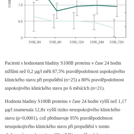
Pacienti s hodnotami hladiny S100B proteinu v čase 24 hodin
nižšími než 0,2 µg/l měli 87,5% pravděpodobnost uspokojivého
klinického stavu při propuštění (n=25) a 80% pravděpodobnost
uspokojivého klinického stavu po 6 měsících (n=21).
Hodnota hladiny S100B proteinu v čase 24 hodin vyšší než 1,17
µg/l znamenala 12,8x vyšší riziko neuspokojivého klinického
stavu (p<0,0001), což představuje 95% pravděpodobnost
neuspokojivého klinického stavu při propuštění v tomto