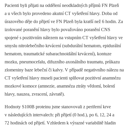
Pacienti byli přijati na oddělení neodkladných příjmů FN Plzeň
a u všech bylo provedeno akutní CT vyšetření hlavy. Doba od
úrazového děje do přijetí ve FN Plzeň byla kratší než 6 hodin. Za
izolované poranění hlavy bylo považováno poranění CNS
spojené s pozitivním nálezem na vstupním CT vyšetření hlavy ve
smyslu nitrolebečního krvácení (subdurální hematom, epidurální
hematom, traumatické subarachnoidální krvácení), kontuze
mozku, pneumocefalu, difuzního axonálního traumatu, průkazu
zlomeniny baze lebeční či kalvy. V případě negativního nálezu na
CT vyšetření hlavy museli pacienti splňovat pozitivní anamnézu
mozkové komoce (amnezie, anamnéza ztráty vědomí, bolestí
hlavy, nauzea, zvracení, závratě).
Hodnoty S100B proteinu jsme stanovovali z periferní krve
v následujících intervalech: při přijetí (0 hod.), po 6, 12, 24 a
72 hodinách od přijetí. Vzhledem k výrazné variabilitě hladin