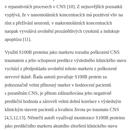
v reparativních procesech v CNS [10]. Z nejnovějších poznatků
vyplývá, že v nanomolárních koncentracích má pozitivní vliv na
růst a přežívání neuronů, v makromolárních koncentracích
naopak vyvolává uvolnění prozánětlivých cytokinů a indukuje
apoptózu [11].
Využití S100B proteinu jako markeru rozsahu poškození CNS
traumatem a jeho schopnost predikce výsledného klinického stavu
vychází z předpokladu uvolnění tohoto markeru z poškozené
nervové tkáně. Řada autorů považuje S100B protein za
jednoznačně velmi přínosný marker v hodnocení pacientů
s poraněním CNS, je přitom zdůrazňována jeho negativně
predikční hodnota a zároveň velmi dobrá korelace s výsledným
klinickým stavem pacientů a kvalitou života po traumatu CNS
[4,5,12,13]. Němečtí autoři využívají monitorace S100B proteinu
jako predikčního markeru akutního zhoršení klinického stavu