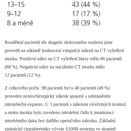
Rozdělení pacientů dle diagnóz sledovaného souboru jsme
provedli na základě hodnocení vstupních nálezů na CT vyšetření
mozku. Pozitivní nález na CT vyšetření hlavy mělo 86 pacientů
(88 %). Negativní nález na iniciálním CT mozku mělo
12 pacientů (12 %).
Z celkového počtu 98 pacientů byl u 48 pacientů (49 %)
proveden neurochirurgický zákrok spojený s odstraněním
nitrolebeční expanze. U 3 pacientů s nálezem vícečetných kontuzí
a otoku mozku bylo zavedeno nitrolební čidlo k monitoraci
nitrolebního tlaku bez dalšího operačního zákroku. Základní
statistické charakteristiky vývoje S100B proteinu ve skupině