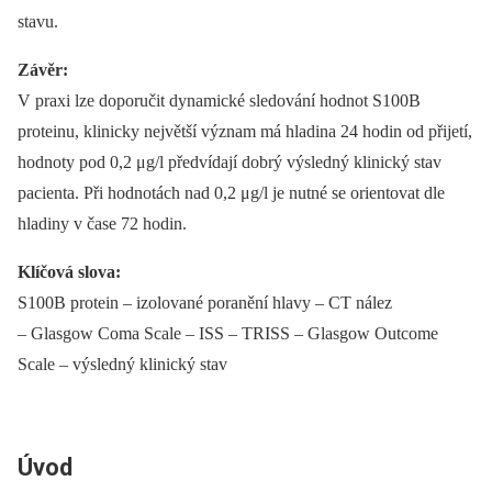
stavu.
Závěr:
V praxi lze doporučit dynamické sledování hodnot S100B
proteinu, klinicky největší význam má hladina 24 hodin od přijetí,
hodnoty pod 0,2 μg/l předvídají dobrý výsledný klinický stav
pacienta. Při hodnotách nad 0,2 μg/l je nutné se orientovat dle
hladiny v čase 72 hodin.
Klíčová slova:
S100B protein –⁠ izolované poranění hlavy –⁠ CT nález
–⁠ Glasgow Coma Scale –⁠ ISS –⁠ TRISS –⁠ Glasgow Outcome
Scale –⁠ výsledný klinický stav
Úvod