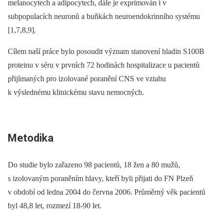
melanocytech a adipocytech, dále je exprimován i v
subpopulacích neuronů a buňkách neuroendokrinního systému
[1,7,8,9].
Cílem naší práce bylo posoudit význam stanovení hladin S100B
proteinu v séru v prvních 72 hodinách hospitalizace u pacientů
přijímaných pro izolované poranění CNS ve vztahu
k výslednému klinickému stavu nemocných.
Metodika
Do studie bylo zařazeno 98 pacientů, 18 žen a 80 mužů,
s izolovaným poraněním hlavy, kteří byli přijati do FN Plzeň
v období od ledna 2004 do června 2006. Průměrný věk pacientů
byl 48,8 let, rozmezí 18-90 let.