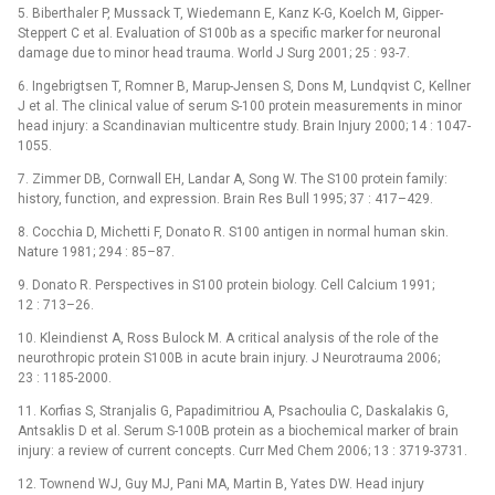
5. Biberthaler P, Mussack T, Wiedemann E, Kanz K-G, Koelch M, Gipper-
Steppert C et al. Evaluation of S100b as a specific marker for neuronal
damage due to minor head trauma. World J Surg 2001; 25 : 93-7.
6. Ingebrigtsen T, Romner B, Marup-Jensen S, Dons M, Lundqvist C, Kellner
J et al. The clinical value of serum S-100 protein measurements in minor
head injury: a Scandinavian multicentre study. Brain Injury 2000; 14 : 1047-
1055.
7. Zimmer DB, Cornwall EH, Landar A, Song W. The S100 protein family:
history, function, and expression. Brain Res Bull 1995; 37 : 417–429.
8. Cocchia D, Michetti F, Donato R. S100 antigen in normal human skin.
Nature 1981; 294 : 85–87.
9. Donato R. Perspectives in S100 protein biology. Cell Calcium 1991;
12 : 713–26.
10. Kleindienst A, Ross Bulock M. A critical analysis of the role of the
neurothropic protein S100B in acute brain injury. J Neurotrauma 2006;
23 : 1185-2000.
11. Korfias S, Stranjalis G, Papadimitriou A, Psachoulia C, Daskalakis G,
Antsaklis D et al. Serum S-100B protein as a biochemical marker of brain
injury: a review of current concepts. Curr Med Chem 2006; 13 : 3719-3731.
12. Townend WJ, Guy MJ, Pani MA, Martin B, Yates DW. Head injury