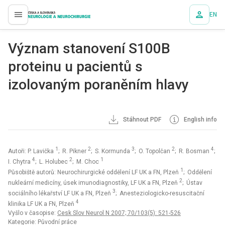
EN
proLékaře.cz
Význam stanovení S100B
proteinu u pacientů s
izolovaným poraněním hlavy
Stáhnout PDF
English info
1
2
3
2
4
Autoři: P. Lavička
; R. Pikner
; S. Kormunda
; O. Topolčan
; R. Bosman
;
4
2
1
I. Chytra
; L. Holubec
; M. Choc
1
Působiště autorů: Neurochirurgické oddělení LF UK a FN, Plzeň
; Oddělení
2
nukleární medicíny, úsek imunodiagnostiky, LF UK a FN, Plzeň
; Ústav
3
sociálního lékařství LF UK a FN, Plzeň
; Anesteziologicko-resuscitační
4
klinika LF UK a FN, Plzeň
Vyšlo v časopise:
Cesk Slov Neurol N 2007; 70/103(5): 521-526
Kategorie: Původní práce