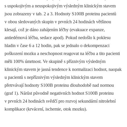
s uspokojivým a neuspokojivým výsledným klinickým stavem
jsou zobrazeny v tab. 2 a 3. Hodnoty S100B proteinu pacientů
v obou sledovaných skupin v prvních 24 hodinách většinou
klesají, což je dáno zahájením léčby (evakuace expanze,
antiedémová léčba, sedace apod). Pokud nedošlo k poklesu
hladin v čase 6 a 12 hodin, pak se jednalo o dekompenzaci
poškození mozku a neschopnost reagovat na léčbu a tito pacienti
měli 100% úmrtnost. Ve skupině s příznivým výsledným
klinickým stavem je jasná tendence k normalizaci hodnot, naopak
u pacientů s nepříznivým výsledným klinickým stavem
přetrvávají hodnoty S100B proteinu dlouhodobě nad normou
(graf 1). Nárůst původně negativních hodnot S100B proteinu
v prvních 24 hodinách svědčí pro rozvoj sekundární nitrolební
komplikace (krvácení, ischemie, otok mozku).