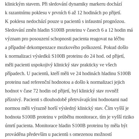
klinickým stavem. Při sledování dynamiky markeru dochází
k razantnímu poklesu v prvních 6 až 12 hodinách po přijetí.
K poklesu nedochází pouze u pacientů s infaustní prognózou.
Sledování změn hladin S100B proteinu v časech 6 a 12 hodin má
význam pro posouzení schopnosti pacienta reagovat na léčbu
a případné dekompenzace mozkového poškození. Pokud došlo
k normalizaci výsledků S100B proteinu do 24 hod. od přijetí,
měli pacienti uspokojivý klinický stav prakticky ve všech
případech. U pacientů, kteří měli ve 24 hodinách hladinu S100B
proteinu nad referenční hodnotou a došlo k normalizaci jejich
hodnot v čase 72 hodin od přijetí, byl klinický stav rovněž
příznivý. Pacienti s dlouhodobě přetrvávajícími hodnotami nad
normou měli výrazně horší výsledný klinický stav. Čím vyšší je
hodnota S100B proteinu v průběhu monitorace, tím je vyšší riziko
úmrtí pacienta. Monitorace hladin S100B proteinu by měla být
prováděna především u pacientů s omezenou možností