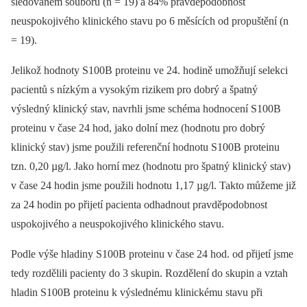
sledovaném souboru (n = 19) a 84% pravděpodobnost
neuspokojivého klinického stavu po 6 měsících od propuštění (n
= 19).
Jelikož hodnoty S100B proteinu ve 24. hodině umožňují selekci
pacientů s nízkým a vysokým rizikem pro dobrý a špatný
výsledný klinický stav, navrhli jsme schéma hodnocení S100B
proteinu v čase 24 hod, jako dolní mez (hodnotu pro dobrý
klinický stav) jsme použili referenční hodnotu S100B proteinu
tzn. 0,20 µg/l. Jako horní mez (hodnotu pro špatný klinický stav)
v čase 24 hodin jsme použili hodnotu 1,17 µg/l. Takto můžeme již
za 24 hodin po přijetí pacienta odhadnout pravděpodobnost
uspokojivého a neuspokojivého klinického stavu.
Podle výše hladiny S100B proteinu v čase 24 hod. od přijetí jsme
tedy rozdělili pacienty do 3 skupin. Rozdělení do skupin a vztah
hladin S100B proteinu k výslednému klinickému stavu při