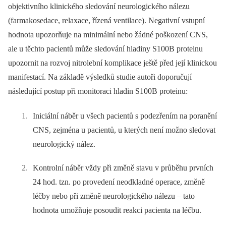
objektivního klinického sledování neurologického nálezu
(farmakosedace, relaxace, řízená ventilace). Negativní vstupní
hodnota upozorňuje na minimální nebo žádné poškození CNS,
ale u těchto pacientů může sledování hladiny S100B proteinu
upozornit na rozvoj nitrolební komplikace ještě před její klinickou
manifestací. Na základě výsledků studie autoři doporučují
následující postup při monitoraci hladin S100B proteinu:
Iniciální náběr u všech pacientů s podezřením na poranění
CNS, zejména u pacientů, u kterých není možno sledovat
neurologický nález.
Kontrolní náběr vždy při změně stavu v průběhu prvních
24 hod. tzn. po provedení neodkladné operace, změně
léčby nebo při změně neurologického nálezu –⁠ tato
hodnota umožňuje posoudit reakci pacienta na léčbu.