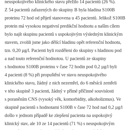
neuspokojivého klinického stavu přežilo 14 pacientů (26 %).
Z 54 pacientů zařazených do skupiny B byla hladina S100B
proteinu 72 hod od přijetí stanovena u 45 pacientů. Jelikož S100B
protein má vysokou negativní predikční hodnotu a naším cílem
bylo najít skupinu pacientů s uspokojivým výsledným klinickým
stavem, zvolili jsme jako dělící hladinu opět referenční hodnotu,
tzn. 0,20 µg/l. Pacienti byli rozděleni do skupiny s hladinou pod
a nad touto referenční hodnotou. U pacientů ze skupiny
s hodnotou S100B proteinu v čase 72 hodin pod 0,2 µg/l byli
4 pacienti (8 %) při propuštění ve stavu neuspokojivého
klinického stavu, žádný z nich nezemřel, do 6 měsíců zemřeli
v této skupině 3 pacienti, žádný v přímé příčinné souvislosti
s poraněním CNS (vysoký věk, komorbidity, alkoholizmus). Ve
skupině pacientů s hodnotami S100B v čase 72 hod nad 0,2 µg/l
došlo v jednom případě ke zlepšení pacienta na uspokojivý
klinický stav, ale 10 ze 14 pacientů (71 %) s neuspokojivým