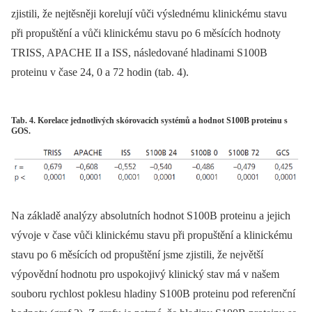
zjistili, že nejtěsněji korelují vůči výslednému klinickému stavu
při propuštění a vůči klinickému stavu po 6 měsících hodnoty
TRISS, APACHE II a ISS, následované hladinami S100B
proteinu v čase 24, 0 a 72 hodin (tab. 4).
Tab. 4. Korelace jednotlivých skórovacích systémů a hodnot S100B proteinu s
GOS.
Na základě analýzy absolutních hodnot S100B proteinu a jejich
vývoje v čase vůči klinickému stavu při propuštění a klinickému
stavu po 6 měsících od propuštění jsme zjistili, že největší
výpovědní hodnotu pro uspokojivý klinický stav má v našem
souboru rychlost poklesu hladiny S100B proteinu pod referenční