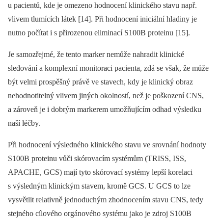
u pacientů, kde je omezeno hodnocení klinického stavu např.
vlivem tlumících látek [14]. Při hodnocení iniciální hladiny je
nutno počítat i s přirozenou eliminací S100B proteinu [15].
Je samozřejmé, že tento marker nemůže nahradit klinické
sledování a komplexní monitoraci pacienta, zdá se však, že může
být velmi prospěšný právě ve stavech, kdy je klinický obraz
nehodnotitelný vlivem jiných okolností, než je poškození CNS,
a zároveň je i dobrým markerem umožňujícím odhad výsledku
naší léčby.
Při hodnocení výsledného klinického stavu ve srovnání hodnoty
S100B proteinu vůči skórovacím systémům (TRISS, ISS,
APACHE, GCS) mají tyto skórovací systémy lepší korelaci
s výsledným klinickým stavem, kromě GCS. U GCS to lze
vysvětlit relativně jednoduchým zhodnocením stavu CNS, tedy
stejného cílového orgánového systému jako je zdroj S100B