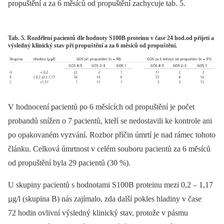
propuštění a za 6 měsíců od propuštění zachycuje tab. 5.
Tab. 5. Rozdělení pacientů dle hodnoty S100B proteinu v čase 24 hod.od přijetí a
výsledný klinický stav při propuštění a za 6 měsíců od propuštění.
V hodnocení pacientů po 6 měsících od propuštění je počet
probandů snížen o 7 pacientů, kteří se nedostavili ke kontrole ani
po opakovaném vyzvání. Rozbor příčin úmrtí je nad rámec tohoto
článku. Celková úmrtnost v celém souboru pacientů za 6 měsíců
od propuštění byla 29 pacientů (30 %).
U skupiny pacientů s hodnotami S100B proteinu mezi 0,2 –⁠ 1,17
µg/l (skupina B) nás zajímalo, zda další pokles hladiny v čase
72 hodin ovlivní výsledný klinický stav, protože v pásmu