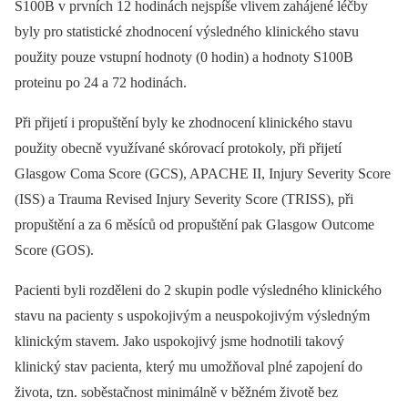
S100B v prvních 12 hodinách nejspíše vlivem zahájené léčby
byly pro statistické zhodnocení výsledného klinického stavu
použity pouze vstupní hodnoty (0 hodin) a hodnoty S100B
proteinu po 24 a 72 hodinách.
Při přijetí i propuštění byly ke zhodnocení klinického stavu
použity obecně využívané skórovací protokoly, při přijetí
Glasgow Coma Score (GCS), APACHE II, Injury Severity Score
(ISS) a Trauma Revised Injury Severity Score (TRISS), při
propuštění a za 6 měsíců od propuštění pak Glasgow Outcome
Score (GOS).
Pacienti byli rozděleni do 2 skupin podle výsledného klinického
stavu na pacienty s uspokojivým a neuspokojivým výsledným
klinickým stavem. Jako uspokojivý jsme hodnotili takový
klinický stav pacienta, který mu umožňoval plné zapojení do
života, tzn. soběstačnost minimálně v běžném životě bez