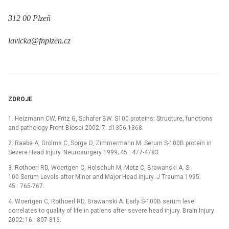
312 00 Plzeň
lavicka@fnplzen.cz
ZDROJE
1. Heizmann CW, Fritz G, Schafer BW. S100 proteins: Structure, functions
and pathology Front Biosci 2002; 7: d1356-1368.
2. Raabe A, Grolms C, Sorge O, Zimmermann M. Serum S-100B protein in
Severe Head Injury. Neurosurgery 1999; 45 : 477-4783.
3. Rothoerl RD, Woertgen C, Holschuh M, Metz C, Brawanski A. S-
100 Serum Levels after Minor and Major Head injury. J Trauma 1995;
45 : 765-767.
4. Woertgen C, Rothoerl RD, Brawanski A. Early S-100B serum level
correlates to quality of life in patiens after severe head injury. Brain Injury
2002; 16 : 807-816.