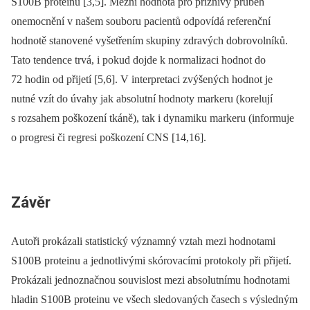
S100B proteinu [3,5]. Mezní hodnota pro příznivý průběh
onemocnění v našem souboru pacientů odpovídá referenční
hodnotě stanovené vyšetřením skupiny zdravých dobrovolníků.
Tato tendence trvá, i pokud dojde k normalizaci hodnot do
72 hodin od přijetí [5,6]. V interpretaci zvýšených hodnot je
nutné vzít do úvahy jak absolutní hodnoty markeru (korelují
s rozsahem poškození tkáně), tak i dynamiku markeru (informuje
o progresi či regresi poškození CNS [14,16].
Závěr
Autoři prokázali statistický významný vztah mezi hodnotami
S100B proteinu a jednotlivými skórovacími protokoly při přijetí.
Prokázali jednoznačnou souvislost mezi absolutnímu hodnotami
hladin S100B proteinu ve všech sledovaných časech s výsledným