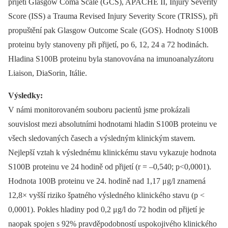
přijetí Glasgow Coma Scale (GCS), APACHE II, Injury Severity
Score (ISS) a Trauma Revised Injury Severity Score (TRISS), při
propuštění pak Glasgow Outcome Scale (GOS). Hodnoty S100B
proteinu byly stanoveny při přijetí, po 6, 12, 24 a 72 hodinách.
Hladina S100B proteinu byla stanovována na imunoanalyzátoru
Liaison, DiaSorin, Itálie.
Výsledky:
V námi monitorovaném souboru pacientů jsme prokázali
souvislost mezi absolutními hodnotami hladin S100B proteinu ve
všech sledovaných časech a výsledným klinickým stavem.
Nejlepší vztah k výslednému klinickému stavu vykazuje hodnota
S100B proteinu ve 24 hodině od přijetí (r = –0,540; p<0,0001).
Hodnota 100B proteinu ve 24. hodině nad 1,17 μg/l znamená
12,8× vyšší riziko špatného výsledného klinického stavu (p <
0,0001). Pokles hladiny pod 0,2 μg/l do 72 hodin od přijetí je
naopak spojen s 92% pravděpodobností uspokojivého klinického