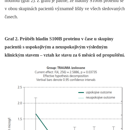
hodnotu (graf 2). Z grafu je patrné, že hladiny S100B proteinu se
v obou skupinách pacientů významně lišily ve všech sledovaných
časech.
Graf 2. Průběh hladin S100B proteinu v čase u skupiny
pacientů s uspokojivým a neuspokojivým výsledným
klinickým stavem – vztah ke stavu za 6 měsíců od propuštění.