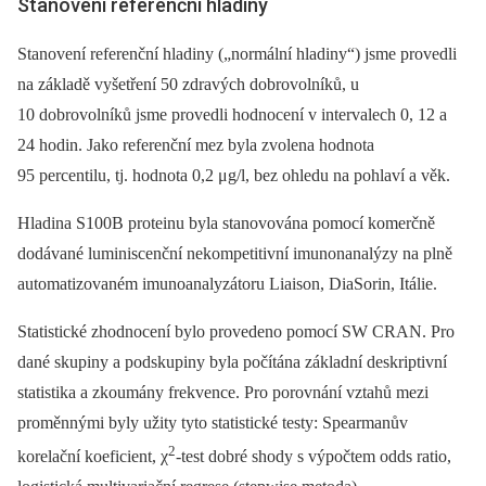
Stanovení referenční hladiny
Stanovení referenční hladiny („normální hladiny“) jsme provedli
na základě vyšetření 50 zdravých dobrovolníků, u
10 dobrovolníků jsme provedli hodnocení v intervalech 0, 12 a
24 hodin. Jako referenční mez byla zvolena hodnota
95 percentilu, tj. hodnota 0,2 μg/l, bez ohledu na pohlaví a věk.
Hladina S100B proteinu byla stanovována pomocí komerčně
dodávané luminiscenční nekompetitivní imunonanalýzy na plně
automatizovaném imunoanalyzátoru Liaison, DiaSorin, Itálie.
Statistické zhodnocení bylo provedeno pomocí SW CRAN. Pro
dané skupiny a podskupiny byla počítána základní deskriptivní
statistika a zkoumány frekvence. Pro porovnání vztahů mezi
proměnnými byly užity tyto statistické testy: Spearmanův
2
korelační koeficient, χ
-test dobré shody s výpočtem odds ratio,