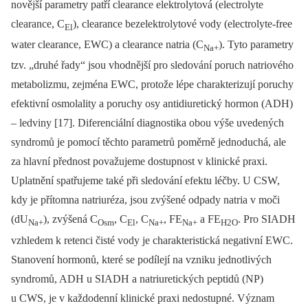
novější parametry patří clearance elektrolytová (electrolyte
clearance, C
), clearance bezelektrolytové vody (electrolyte-free
El
water clearance, EWC) a clearance natria (C
). Tyto parametry
Na+
tzv. „druhé řady“ jsou vhodnější pro sledování poruch natriového
metabolizmu, zejména EWC, protože lépe charakterizují poruchy
efektivní osmolality a poruchy osy antidiuretický hormon (ADH)
–⁠ ledviny [17]. Diferenciální diagnostika obou výše uvedených
syndromů je pomocí těchto parametrů poměrně jednoduchá, ale
za hlavní přednost považujeme dostupnost v klinické praxi.
Uplatnění spatřujeme také při sledování efektu léčby. U CSW,
kdy je přítomna natriuréza, jsou zvýšené odpady natria v moči
(dU
), zvýšená C
, C
, C
, FE
a FE
. Pro SIADH
Na+
Osm
El
Na+
Na+
H2O
vzhledem k retenci čisté vody je charakteristická negativní EWC.
Stanovení hormonů, které se podílejí na vzniku jednotlivých
syndromů, ADH u SIADH a natriuretických peptidů (NP)
u CWS, je v každodenní klinické praxi nedostupné. Význam