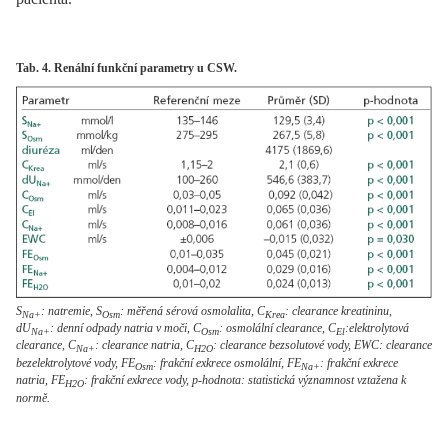
Tab. 4. Renální funkční parametry u CSW.
S
: natremie, S
: měřená sérová osmolalita, C
: clearance kreatininu,
Na+
Osm
Krea
dU
: denní odpady natria v moči, C
: osmolální clearance, C
:elektrolytová
Na+
Osm
El
clearance, C
: clearance natria, C
: clearance bezsolutové vody, EWC: clearance
Na+
H2O
bezelektrolytové vody, FE
: frakční exkrece osmolální, FE
: frakční exkrece
Osm
Na+
natria, FE
: frakční exkrece vody, p-hodnota: statistická významnost vztažena k
H2O
normě.