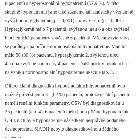
u pacientů s hyperosmolální hyponatremií (57,9 %). V této
skupině hyponatremií jsme také zaznamenali statisticky významně
vyšší hodnoty glykemie (p = 0,001) a urey v séru (p = 0,001).
Hyperglykemii mělo 7 pacientů, zvýšenou ureu 6 a oba zvýšené
biochemické parametry současně 6 pacientů. Všechny tyto vlivy
se podílely i na příčině normoosmolální hyponatremie. Manitol
mělo 58 (39 %) pacientů, hyperglykemie 2, zvýšenou ureu
4 a oba zvýšené parametry 4 pacienti. Další příčiny podílející se
na vzniku normoosmolální hyponatremie ukazuje tab. 3.
Diferenciální diagnostiku hypoosmolálních hyponatremií bylo
možné provést jen u 31 (62 %) pacienta, protože ostatní pacienti
neměli renální funkční parametry. CSW byl diagnostikován u
25 pacientů (tab. 4), 6 pacientů mělo jinou příčinu hyponatremie.
U 4 z nich byla hyponatremie následkem nesprávně podaného
desmopresinu. SIADH nebylo diagnostikováno u žádného
pacienta.