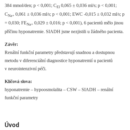
384 mmol/den; p < 0,001; C
0,065 ± 0,036 ml/s; p < 0,001;
El
C
0,061 ± 0,036 ml/s; p < 0,001; EWC -0,015 ± 0,032 ml/s; p
Na+
= 0,030; FE
0,029 ± 0,016; p < 0,001), 6 pacientů mělo jinou
Na+
příčinu hyponatremie. SIADH jsme nezjistili u žádného pacienta.
Závěr:
Renální funkční parametry představují snadnou a dostupnou
metodu v diferenciální diagnostice hyponatremií u pacientů
v neurointenzivní péči.
Klíčová slova:
hyponatremie –⁠ hypoosmolalita –⁠ CSW –⁠ SIADH –⁠ renální
funkční parametry
Úvod