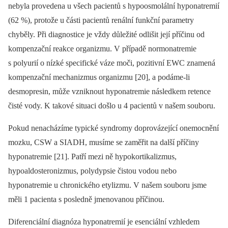
nebyla provedena u všech pacientů s hypoosmolální hyponatremií
(62 %), protože u části pacientů renální funkční parametry
chyběly. Při diagnostice je vždy důležité odlišit její příčinu od
kompenzační reakce organizmu. V případě normonatremie
s polyurií o nízké specifické váze moči, pozitivní EWC znamená
kompenzační mechanizmus organizmu [20], a podáme-li
desmopresin, může vzniknout hyponatremie následkem retence
čisté vody. K takové situaci došlo u 4 pacientů v našem souboru.
Pokud nenacházíme typické syndromy doprovázející onemocnění
mozku, CSW a SIADH, musíme se zaměřit na další příčiny
hyponatremie [21]. Patří mezi ně hypokortikalizmus,
hypoaldosteronizmus, polydypsie čistou vodou nebo
hyponatremie u chronického etylizmu. V našem souboru jsme
měli 1 pacienta s posledně jmenovanou příčinou.
Diferenciální diagnóza hyponatremií je esenciální vzhledem