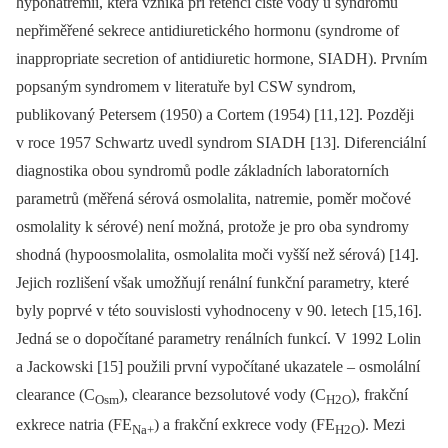
hyponatremii, která vzniká při retenci čisté vody u syndromu
nepřiměřené sekrece antidiuretického hormonu (syndrome of
inappropriate secretion of antidiuretic hormone, SIADH). Prvním
popsaným syndromem v literatuře byl CSW syndrom,
publikovaný Petersem (1950) a Cortem (1954) [11,12]. Později
v roce 1957 Schwartz uvedl syndrom SIADH [13]. Diferenciální
diagnostika obou syndromů podle základních laboratorních
parametrů (měřená sérová osmolalita, natremie, poměr močové
osmolality k sérové) není možná, protože je pro oba syndromy
shodná (hypoosmolalita, osmolalita moči vyšší než sérová) [14].
Jejich rozlišení však umožňují renální funkční parametry, které
byly poprvé v této souvislosti vyhodnoceny v 90. letech [15,16].
Jedná se o dopočítané parametry renálních funkcí. V 1992 Lolin
a Jackowski [15] použili první vypočítané ukazatele –⁠ osmolální
clearance (C
), clearance bezsolutové vody (C
), frakční
Osm
H2O
exkrece natria (FE
) a frakční exkrece vody (FE
). Mezi
Na+
H2O