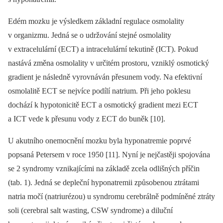
Edém mozku je výsledkem základní regulace osmolality
v organizmu. Jedná se o udržování stejné osmolality
v extracelulární (ECT) a intracelulární tekutině (ICT). Pokud
nastává změna osmolality v určitém prostoru, vzniklý osmotický
gradient je následně vyrovnáván přesunem vody. Na efektivní
osmolalitě ECT se nejvíce podílí natrium. Při jeho poklesu
dochází k hypotonicitě ECT a osmotický gradient mezi ECT
a ICT vede k přesunu vody z ECT do buněk [10].
U akutního onemocnění mozku byla hyponatremie poprvé
popsaná Petersem v roce 1950 [11]. Nyní je nejčastěji spojována
se 2 syndromy vznikajícími na základě zcela odlišných příčin
(tab. 1). Jedná se depleční hyponatremii způsobenou ztrátami
natria močí (natriurézou) u syndromu cerebrálně podmíněné ztráty
soli (cerebral salt wasting, CSW syndrome) a diluční