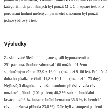
kategoriálních proměnných byl použit M-L Chi-square test. Pro
porovnání hodnot měřených parametrů s normou byl použit
jednovýběrový t-test.
Výsledky
Za sledované 5leté období jsme zjistili hyponatremii u
251 pacienta. Soubor zahrnoval 160 mužů a 91 ženu
s průměrným věkem 53,9 ± 16,0 let (rozmezí 9–86 let). Průměrná
doba hospitalizace činila 11,8 ± 10,1 dne (rozmezí 1–73 dny).
Nejčastější diagnózou v našem souboru představovala cévní
mozková příhoda (101 pacient; 40,2 %: subarachnoidální
krvácení 40,6 %, intracerebrální hematom 35,6 %, ischemická
cévní mozková příhoda 23,8 %). Dále byli zastoupeni pacienti