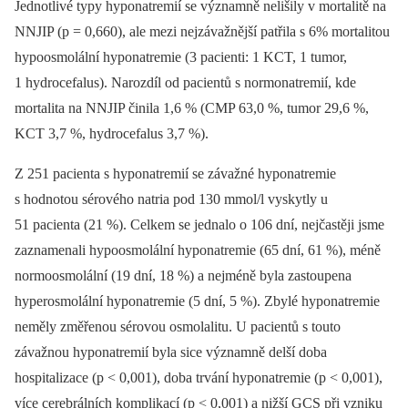
Jednotlivé typy hyponatremií se významně nelišily v mortalitě na
NNJIP (p = 0,660), ale mezi nejzávažnější patřila s 6% mortalitou
hypoosmolální hyponatremie (3 pacienti: 1 KCT, 1 tumor,
1 hydrocefalus). Narozdíl od pacientů s normonatremií, kde
mortalita na NNJIP činila 1,6 % (CMP 63,0 %, tumor 29,6 %,
KCT 3,7 %, hydrocefalus 3,7 %).
Z 251 pacienta s hyponatremií se závažné hyponatremie
s hodnotou sérového natria pod 130 mmol/l vyskytly u
51 pacienta (21 %). Celkem se jednalo o 106 dní, nejčastěji jsme
zaznamenali hypoosmolální hyponatremie (65 dní, 61 %), méně
normoosmolální (19 dní, 18 %) a nejméně byla zastoupena
hyperosmolální hyponatremie (5 dní, 5 %). Zbylé hyponatremie
neměly změřenou sérovou osmolalitu. U pacientů s touto
závažnou hyponatremií byla sice významně delší doba
hospitalizace (p < 0,001), doba trvání hyponatremie (p < 0,001),
více cerebrálních komplikací (p < 0,001) a nižší GCS při vzniku