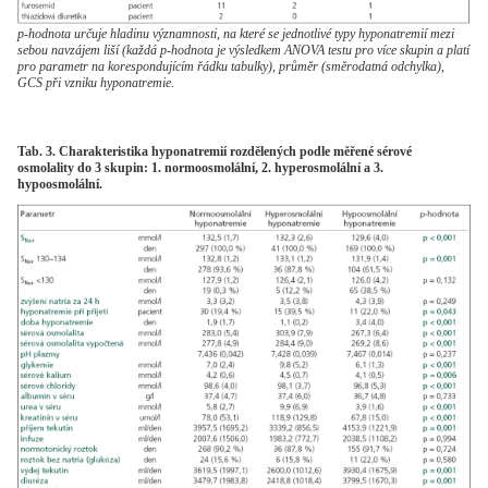
p-hodnota určuje hladinu významnosti, na které se jednotlivé typy hyponatremií mezi
sebou navzájem liší (každá p-hodnota je výsledkem ANOVA testu pro více skupin a platí
pro parametr na korespondujícím řádku tabulky), průměr (směrodatná odchylka),
GCS při vzniku hyponatremie.
Tab. 3. Charakteristika hyponatremií rozdělených podle měřené sérové
osmolality do 3 skupin: 1. normoosmolální, 2. hyperosmolální a 3.
hypoosmolální.