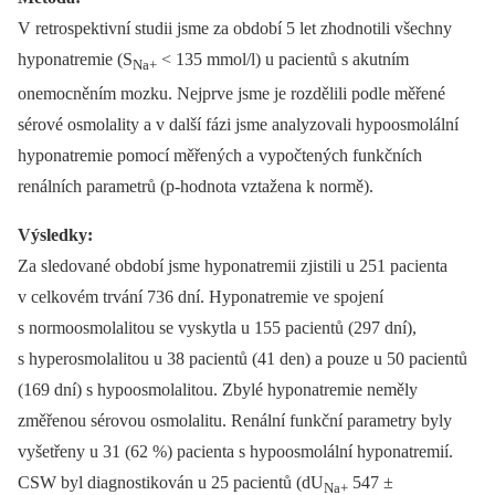
V retrospektivní studii jsme za období 5 let zhodnotili všechny
hyponatremie (S
< 135 mmol/l) u pacientů s akutním
Na+
onemocněním mozku. Nejprve jsme je rozdělili podle měřené
sérové osmolality a v další fázi jsme analyzovali hypoosmolální
hyponatremie pomocí měřených a vypočtených funkčních
renálních parametrů (p-hodnota vztažena k normě).
Výsledky:
Za sledované období jsme hyponatremii zjistili u 251 pacienta
v celkovém trvání 736 dní. Hyponatremie ve spojení
s normoosmolalitou se vyskytla u 155 pacientů (297 dní),
s hyperosmolalitou u 38 pacientů (41 den) a pouze u 50 pacientů
(169 dní) s hypoosmolalitou. Zbylé hyponatremie neměly
změřenou sérovou osmolalitu. Renální funkční parametry byly
vyšetřeny u 31 (62 %) pacienta s hypoosmolální hyponatremií.
CSW byl diagnostikován u 25 pacientů (dU
547 ±
Na+