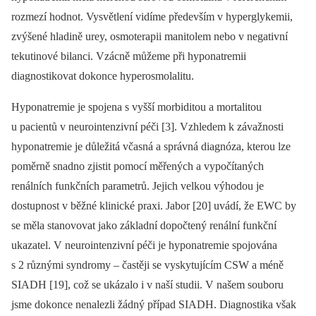
rozmezí hodnot. Vysvětlení vidíme především v hyperglykemii,
zvýšené hladině urey, osmoterapii manitolem nebo v negativní
tekutinové bilanci. Vzácně můžeme při hyponatremii
diagnostikovat dokonce hyperosmolalitu.
Hyponatremie je spojena s vyšší morbiditou a mortalitou
u pacientů v neurointenzivní péči [3]. Vzhledem k závažnosti
hyponatremie je důležitá včasná a správná diagnóza, kterou lze
poměrně snadno zjistit pomocí měřených a vypočítaných
renálních funkčních parametrů. Jejich velkou výhodou je
dostupnost v běžné klinické praxi. Jabor [20] uvádí, že EWC by
se měla stanovovat jako základní dopočtený renální funkční
ukazatel. V neurointenzivní péči je hyponatremie spojována
s 2 různými syndromy –⁠ častěji se vyskytujícím CSW a méně
SIADH [19], což se ukázalo i v naší studii. V našem souboru
jsme dokonce nenalezli žádný případ SIADH. Diagnostika však