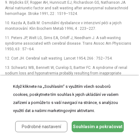
9. Wijdicks EF, Ropper AH, Hunnicutt EJ, Richardson GS, Nathanson JA.
Atrial natriuretic factor and salt wasting after aneurysmal subarachnoid
hemorrhage. Stroke 1991; 22 : 1519–1524.
10. Kazda A, Balík M. Osmolální dysbalance v intenzivní péči a jejich
monitorování. Klin Biochem Metab 1996; 4 : 223–227.
11. Peters JP, Welt LG, Sims EA, Orloff J, Needham J. A salt-wasting
syndrome associated with cerebral disease. Trans Assoc Am Physicians
1950; 63 : 57–64.
12. Cort JH. Cerebral salt wasting. Lancet 1954; 266 : 752–754.
13. Schwartz WB, Bennett W, Curelop S, Bartter FC. A syndrome of renal
sodium loss and hyponatremia probably resulting from inappropriate
secretion of antidiuretic hormone. Am J Med 1957; 23 : 529–542.
Když kliknete na „Souhlasím“ s využitím všech souborů
14. Kazda A, Špatenková V, Škrabálek P. Akutní onemocnění mozku
–⁠ poruchy vodního a natriového hospodářství, natriuretické peptidy.
cookies, poskytnete tím souhlas k jejich ukládání ve vašem
Klin Biochem Metab 2003; 11 : 74–82.
zařízení a pomůže to s vaší navigací na stránce, s analýzou
15. Lolin Y, Jackowski A. Hyponatraemia in neurosurgical patients:
využití dat a našimi marketingovými aktivitami.
diagnosis using derived parameters of sodium and water homeostasis. Br
J Neurosurg 1992; 6 : 457–466.
Podrobné nastavení
Souhlasím a pokračovat
16. Shoker AS. Application of the clearance concept to hyponatremic and
hypernatremic disorders: a phenomenological analysis. Clin Chem 1994;