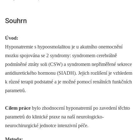
Souhrn
Úvod:
Hyponatremie s hypoosmolalitou je u akutního onemocnění
mozku spojována se 2 syndromy: syndromem cerebrálně
podmíněné ztráty soli (CSW) a syndromem nepřiměřené sekrece
antidiuretického hormonu (SIADH). Jejich rozlišení je vzhledem
k různé terapii podstatné a je možné pomocí renálních funkčních
parametrů.
Cílem práce
bylo zhodnocení hyponatremií po zavedení těchto
parametrů do klinické praxe na naší neurologicko-
neurochirurgické jednotce intenzivní péče.
Metoda: