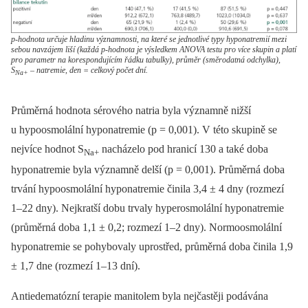
p-hodnota určuje hladinu významnosti, na které se jednotlivé typy hyponatremií mezi
sebou navzájem liší (každá p-hodnota je výsledkem ANOVA testu pro více skupin a platí
pro parametr na korespondujícím řádku tabulky), průměr (směrodatná odchylka),
S
– natremie, den = celkový počet dní.
Na+
Průměrná hodnota sérového natria byla významně nižší
u hypoosmolální hyponatremie (p = 0,001). V této skupině se
nejvíce hodnot S
nacházelo pod hranicí 130 a také doba
Na+
hyponatremie byla významně delší (p = 0,001). Průměrná doba
trvání hypoosmolální hyponatremie činila 3,4 ± 4 dny (rozmezí
1–22 dny). Nejkratší dobu trvaly hyperosmolální hyponatremie
(průměrná doba 1,1 ± 0,2; rozmezí 1–2 dny). Normoosmolální
hyponatremie se pohybovaly uprostřed, průměrná doba činila 1,9
± 1,7 dne (rozmezí 1–13 dní).
Antiedematózní terapie manitolem byla nejčastěji podávána