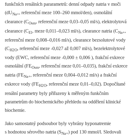
funkčních renálních pararametrů: denní odpady natria v moči
(dU
, referenční meze 100–260 mmol/den), osmolální
Na+
clearance (C
, referenční meze 0,03–0,05 ml/s), elektrolytová
Osm
clearance (C
, meze 0,011–0,023 ml/s), clearance natria (C
,
El
Na+
referenční meze 0,008–0,016 ml/s), clearance bezsolutové vody
(C
, referenční meze -0,027 až 0,007 ml/s), bezelektrolytové
H2O
vody (EWC, referenční meze -0,000 ± 0,006 ), frakční exkrece
osmolální (FE
, referenční meze 0,01–0,035), frakční exkrece
Osm
natria (FE
, referenční meze 0,004–0,012 ml/s) a frakční
Na+
exkrece vody (FE
, referenční meze 0,01–0,02). Dopočítané
H2O
renální parametry byly přiřazeny k měřeným funkčním
parametrům do biochemického přehledu na oddělení klinické
biochemie.
Jako samostatný podsoubor byly vybrány hyponatremie
s hodnotou sérového natria (S
) pod 130 mmol/l. Sledovali
Na+