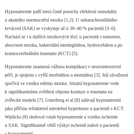
Hyponatremie patří mezi časté poruchy efektivní osmolality
u akutního onemocnění mozku [1,2]. U subarachnoidálního
krvácení (SAK) se vyskytuje až u 30–40 % pacientů [3–6].
Nachází se i u dalších mozkových lézí: u pacientů s tumorem,
abscesem mozku, bakteriální meningitidou, hydrocefalem a po
kraniocerebrálním traumatu (KCT) [5].
Hyponatremie znamená vážnou komplikaci v neurointenzivní
péči, je spojena s vyšší morbiditou a mortalitou [3]. Její závažnost
spočívá ve vzniku edému mozku. Akutní hyponatremie vede
k signifikantnímu zvětšení objemu kontuze u traumatu na
zvířecím modelu [7]. Unterberg et al [8] udávají hyponatremii
jako příčinu refrakterní nitrolební hypertenze u pacientů s KCT.
Wijdicks [9] sledoval vztah hyponatremie a vzniku ischemie
u SAK. Signifikantně větší výskyt ischemií nalezl u pacientů
s hyponatremií.