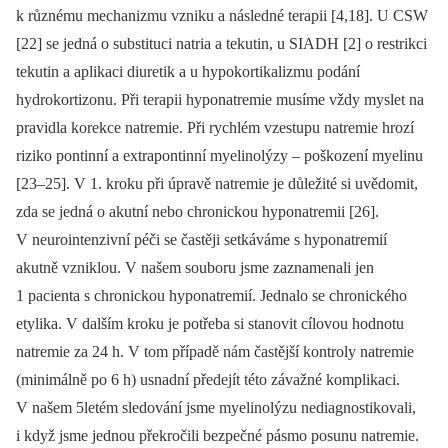
k různému mechanizmu vzniku a následné terapii [4,18]. U CSW
[22] se jedná o substituci natria a tekutin, u SIADH [2] o restrikci
tekutin a aplikaci diuretik a u hypokortikalizmu podání
hydrokortizonu. Při terapii hyponatremie musíme vždy myslet na
pravidla korekce natremie. Při rychlém vzestupu natremie hrozí
riziko pontinní a extrapontinní myelinolýzy –⁠ poškození myelinu
[23–25]. V 1. kroku při úpravě natremie je důležité si uvědomit,
zda se jedná o akutní nebo chronickou hyponatremii [26].
V neurointenzivní péči se častěji setkáváme s hyponatremií
akutně vzniklou. V našem souboru jsme zaznamenali jen
1 pacienta s chronickou hyponatremií. Jednalo se chronického
etylika. V dalším kroku je potřeba si stanovit cílovou hodnotu
natremie za 24 h. V tom případě nám častější kontroly natremie
(minimálně po 6 h) usnadní předejít této závažné komplikaci.
V našem 5letém sledování jsme myelinolýzu nediagnostikovali,
i když jsme jednou překročili bezpečné pásmo posunu natremie.