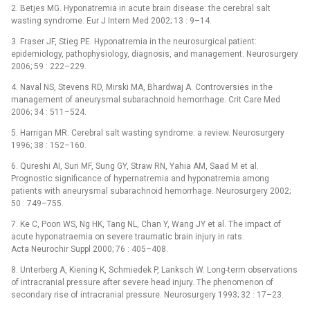
2. Betjes MG. Hyponatremia in acute brain disease: the cerebral salt
wasting syndrome. Eur J Intern Med 2002; 13 : 9–14.
3. Fraser JF, Stieg PE. Hyponatremia in the neurosurgical patient:
epidemiology, pathophysiology, diagnosis, and management. Neurosurgery
2006; 59 : 222–229.
4. Naval NS, Stevens RD, Mirski MA, Bhardwaj A. Controversies in the
management of aneurysmal subarachnoid hemorrhage. Crit Care Med
2006; 34 : 511–524.
5. Harrigan MR. Cerebral salt wasting syndrome: a review. Neurosurgery
1996; 38 : 152–160.
6. Qureshi AI, Suri MF, Sung GY, Straw RN, Yahia AM, Saad M et al.
Prognostic significance of hypernatremia and hyponatremia among
patients with aneurysmal subarachnoid hemorrhage. Neurosurgery 2002;
50 : 749–755.
7. Ke C, Poon WS, Ng HK, Tang NL, Chan Y, Wang JY et al. The impact of
acute hyponatraemia on severe traumatic brain injury in rats.
Acta Neurochir Suppl 2000; 76 : 405–408.
8. Unterberg A, Kiening K, Schmiedek P, Lanksch W. Long-term observations
of intracranial pressure after severe head injury. The phenomenon of
secondary rise of intracranial pressure. Neurosurgery 1993; 32 : 17–23.