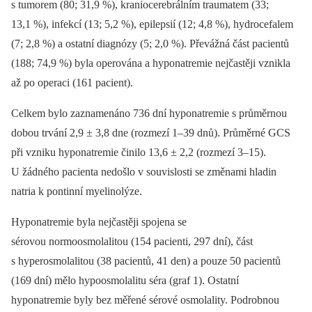
s tumorem (80; 31,9 %), kraniocerebrálním traumatem (33;
13,1 %), infekcí (13; 5,2 %), epilepsií (12; 4,8 %), hydrocefalem
(7; 2,8 %) a ostatní diagnózy (5; 2,0 %). Převážná část pacientů
(188; 74,9 %) byla operována a hyponatremie nejčastěji vznikla
až po operaci (161 pacient).
Celkem bylo zaznamenáno 736 dní hyponatremie s průměrnou
dobou trvání 2,9 ± 3,8 dne (rozmezí 1–39 dnů). Průměrné GCS
při vzniku hyponatremie činilo 13,6 ± 2,2 (rozmezí 3–15).
U žádného pacienta nedošlo v souvislosti se změnami hladin
natria k pontinní myelinolýze.
Hyponatremie byla nejčastěji spojena se
sérovou normoosmolalitou (154 pacienti, 297 dní), část
s hyperosmolalitou (38 pacientů, 41 den) a pouze 50 pacientů
(169 dní) mělo hypoosmolalitu séra (graf 1). Ostatní
hyponatremie byly bez měřené sérové osmolality. Podrobnou