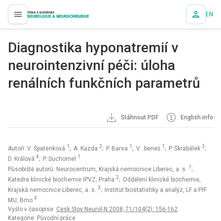
EN
proLékaře.cz
Diagnostika hyponatremií v
neurointenzivní péči: úloha
renálních funkčních parametrů
Stáhnout PDF
English info
1
2
1
1
3
Autoři: V. Špatenková
; A. Kazda
; P. Barsa
; V. .beneš
; P. Škrabálek
;
4
1
D. Králová
; P. Suchomel
1
Působiště autorů: Neurocentrum, Krajská nemocnice Liberec, a. s.
;
2
Katedra klinické biochemie IPVZ, Praha
; Oddělení klinické biochemie,
3
Krajská nemocnice Liberec, a. s.
; Institut biostatistiky a analýz, LF a PřF
4
MU, Brno
Vyšlo v časopise:
Cesk Slov Neurol N 2008; 71/104(2): 156-162
Kategorie: Původní práce