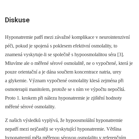
Diskuse
Hyponatremie patří mezi závažné komplikace v neurointenzivní
péči, pokud je spojená s poklesem efektivní osmolality, to
znamená vyskytuje-li se společně s hypoosmolalitou séra [3].
Mluvíme ale o měřené sérové osmolalitě, ne o vypočtené, která je
pouze orientační a je dána součtem koncentrace natria, urey
a glykemie. Význam vypočtené osmolality klesá zejména při
osmoterapii manitolem, protože se s ním ve výpočtu nepočítá.
Proto 1. krokem při nálezu hyponatremie je zjištění hodnoty
měřené sérové osmolality.
Z našich výsledků vyplývá, že hypoosmolální hyponatremie
nepatří mezi nejčastěji se vyskytující hyponatremie. Většina
hyponatremií měla měřenou sérovou osmolalitu v referenčním