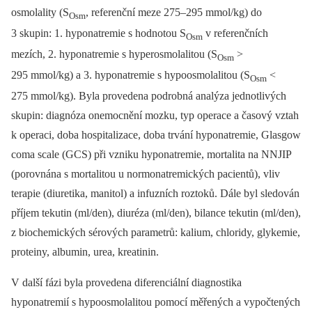
osmolality (S
, referenční meze 275–295 mmol/kg) do
Osm
3 skupin: 1. hyponatremie s hodnotou S
v referenčních
Osm
mezích, 2. hyponatremie s hyperosmolalitou (S
>
Osm
295 mmol/kg) a 3. hyponatremie s hypoosmolalitou (S
<
Osm
275 mmol/kg). Byla provedena podrobná analýza jednotlivých
skupin: diagnóza onemocnění mozku, typ operace a časový vztah
k operaci, doba hospitalizace, doba trvání hyponatremie, Glasgow
coma scale (GCS) při vzniku hyponatremie, mortalita na NNJIP
(porovnána s mortalitou u normonatremických pacientů), vliv
terapie (diuretika, manitol) a infuzních roztoků. Dále byl sledován
příjem tekutin (ml/den), diuréza (ml/den), bilance tekutin (ml/den),
z biochemických sérových parametrů: kalium, chloridy, glykemie,
proteiny, albumin, urea, kreatinin.
V další fázi byla provedena diferenciální diagnostika
hyponatremií s hypoosmolalitou pomocí měřených a vypočtených