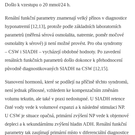
Došlo k vzestupu o 20 mmol/24 h.
Renální funkční parametry znamenají velký přínos v diagnostice
hyponatremií [12,13], protože podle základních laboratorních
parametrů (měřená sérová osmolalita, natremie, poměr močové
osmolality k sérové) ji není možné provést. Pro oba syndromy
–⁠ CSW i SIADH –⁠ vycházejí obdobné hodnoty. Po zavedení
renálních funkčních parametrů došlo dokonce k přehodnocení
původně diagnostikovaných SIADH na CSW [12,15].
Stanovení hormonů, které se podílejí na příčině těchto syndromů,
není jednak přínosné, vzhledem ke kompenzačním změnám
volumu tekutin, ale také v praxi nedostupné. U SIADH retence
čisté vody vede k volumové expanzi a k následné stimulaci NP.
U CSW je situace opačná, primární zvýšení NP vede k objemové
depleci a k sekundárnímu zvýšení hladin ADH. Renální funkční
parametry tak zaujímají primární místo v diferenciální diagnostice