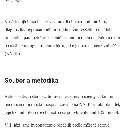
V následující práci jsme si stanovili cíl zhodnotit možnost
diagnostiky hyponatremií prostřednictvím vyšetření renálních
funkčních parametrů u pacientů s akutním onemocněním mozku
na naší neurologicko-neurochirurgické jednotce intenzivní péče
(NNJIP).
Soubor a metodika
Retrospektivní studie zahrnovala všechny pacienty s akutním
onemocněním mozku hospitalizované na NNJIP za období 5 let,
jejichž hodnoty sérového natria se pohybovaly pod 135 mmol/l.
V 1. fázi jsme hyponatremie rozdělili podle měřené sérové