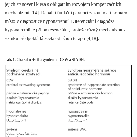
jejich stanovení klesá s obligátním rozvojem kompenzačních
mechanizmů [14]. Renální funkční parametry zaujímají primární
místo v diagnostice hyponatremií. Diferenciální diagnóza
hyponatremií je přitom esenciální, protože různý mechanizmus
vzniku předpokládá zcela odlišnou terapii [4,18].
Tab. 1. Charakteristika syndromu CSW a SIADH.