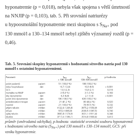
hyponatremie (p = 0,018), nebyla však spojena s větší úmrtností
na NNJIP (p = 0,103), tab. 5. Při srovnání natriurézy
u hypoosmolální hyponatremie mezi skupinou s S
pod
Na+
130 mmol/l a 130–134 mmol/l nebyl zjištěn významný rozdíl (p =
0,46).
Tab. 5. Srovnání skupiny hyponatremií s hodnotami sérového natria pod 130
mmol/l s ostatními hyponatremiemi.
průměr (směrodatná odchylka), p-hodnota: statistické srovnání souboru hyponatremií
s hodnotami sérového natria (S
) pod 130 mmol/l s 130–134 mmol/l, GCS: při
Na+
vzniku hyponatremie.