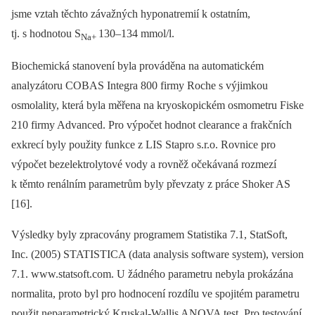
jsme vztah těchto závažných hyponatremií k ostatním,
tj. s hodnotou S
130–134 mmol/l.
Na+
Biochemická stanovení byla prováděna na automatickém
analyzátoru COBAS Integra 800 firmy Roche s výjimkou
osmolality, která byla měřena na kryoskopickém osmometru Fiske
210 firmy Advanced. Pro výpočet hodnot clearance a frakčních
exkrecí byly použity funkce z LIS Stapro s.r.o. Rovnice pro
výpočet bezelektrolytové vody a rovněž očekávaná rozmezí
k těmto renálním parametrům byly převzaty z práce Shoker AS
[16].
Výsledky byly zpracovány programem Statistika 7.1, StatSoft,
Inc. (2005) STATISTICA (data analysis software system), version
7.1. www.statsoft.com. U žádného parametru nebyla prokázána
normalita, proto byl pro hodnocení rozdílu ve spojitém parametru
použit neparametrický Kruskal-Wallis ANOVA test. Pro testování