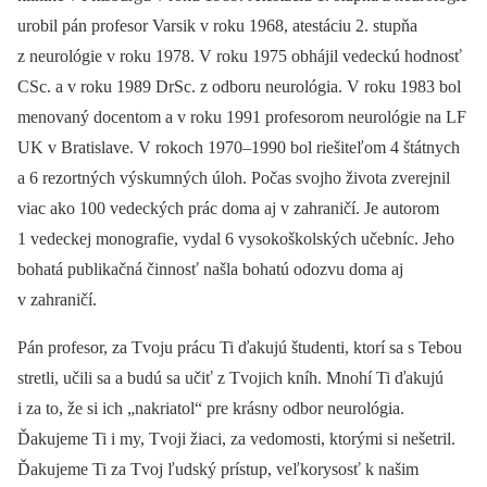
urobil pán profesor Varsik v roku 1968, atestáciu 2. stupňa
z neurológie v roku 1978. V roku 1975 obhájil vedeckú hodnosť
CSc. a v roku 1989 DrSc. z odboru neurológia. V roku 1983 bol
menovaný docentom a v roku 1991 profesorom neurológie na LF
UK v Bratislave. V rokoch 1970–1990 bol riešiteľom 4 štátnych
a 6 rezortných výskumných úloh. Počas svojho života zverejnil
viac ako 100 vedeckých prác doma aj v zahraničí. Je autorom
1 vedeckej monografie, vydal 6 vysokoškolských učebníc. Jeho
bohatá publikačná činnosť našla bohatú odozvu doma aj
v zahraničí.
Pán profesor, za Tvoju prácu Ti ďakujú študenti, ktorí sa s Tebou
stretli, učili sa a budú sa učiť z Tvojich kníh. Mnohí Ti ďakujú
i za to, že si ich „nakriatol“ pre krásny odbor neurológia.
Ďakujeme Ti i my, Tvoji žiaci, za vedomosti, ktorými si nešetril.
Ďakujeme Ti za Tvoj ľudský prístup, veľkorysosť k našim