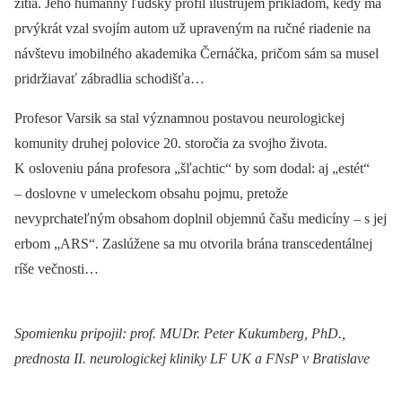
žitia. Jeho humánny ľudský profil ilustrujem príkladom, kedy ma
prvýkrát vzal svojím autom už upraveným na ručné riadenie na
návštevu imobilného akademika Černáčka, pričom sám sa musel
pridržiavať zábradlia schodišťa…
Profesor Varsik sa stal významnou postavou neurologickej
komunity druhej polovice 20. storočia za svojho života.
K osloveniu pána profesora „šľachtic“ by som dodal: aj „estét“
–⁠ doslovne v umeleckom obsahu pojmu, pretože
nevyprchateľným obsahom doplnil objemnú čašu medicíny –⁠ s jej
erbom „ARS“. Zaslúžene sa mu otvorila brána transcedentálnej
ríše večnosti…
Spomienku pripojil: prof. MUDr. Peter Kukumberg, PhD.,
prednosta II. neurologickej kliniky LF UK a FNsP v Bratislave