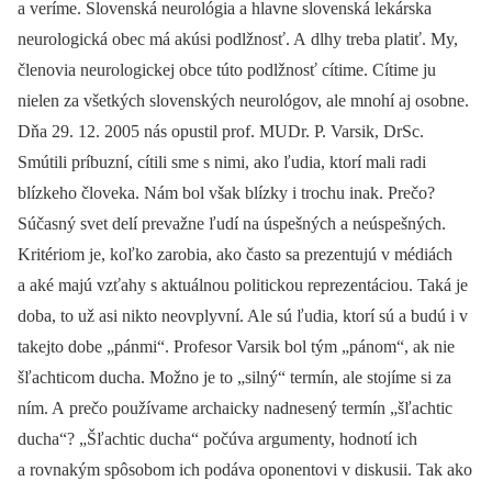
a veríme. Slovenská neurológia a hlavne slovenská lekárska
neurologická obec má akúsi podlžnosť. A dlhy treba platiť. My,
členovia neurologickej obce túto podlžnosť cítime. Cítime ju
nielen za všetkých slovenských neurológov, ale mnohí aj osobne.
Dňa 29. 12. 2005 nás opustil prof. MUDr. P. Varsik, DrSc.
Smútili príbuzní, cítili sme s nimi, ako ľudia, ktorí mali radi
blízkeho človeka. Nám bol však blízky i trochu inak. Prečo?
Súčasný svet delí prevažne ľudí na úspešných a neúspešných.
Kritériom je, koľko zarobia, ako často sa prezentujú v médiách
a aké majú vzťahy s aktuálnou politickou reprezentáciou. Taká je
doba, to už asi nikto neovplyvní. Ale sú ľudia, ktorí sú a budú i v
takejto dobe „pánmi“. Profesor Varsik bol tým „pánom“, ak nie
šľachticom ducha. Možno je to „silný“ termín, ale stojíme si za
ním. A prečo používame archaicky nadnesený termín „šľachtic
ducha“? „Šľachtic ducha“ počúva argumenty, hodnotí ich
a rovnakým spôsobom ich podáva oponentovi v diskusii. Tak ako