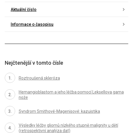
Aktuální číslo
Informace o časopisu
Nejčtenější v tomto čísle
Roztroušená skleróza
Hemangioblastom a jeho léčba pomocí Leksellova gama
nože
Syndrom Smithové-Magenisové: kazuistika
Výsledky léčby gliomů nízkého stupně malignity u dětí
(retrospektivní analýza dat)