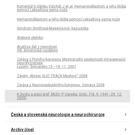
Komentář k článku Valchář J et al. Hemangioblastom a jeho léčba
pomocí Leksellova gama nože
Hemangioblastom a jeho léčba pomocí Leksellova gama nože
Syndrom Smithové-Magenisové: kazuistika
Webové okénko
Analýza dat v neurologii
VIII. Binomické rozdělení
Zpráva z Prvního kongresu Mezinárodní společnosti intraoperační
neurofyziologie
Luzern, Švýcarsko 15.–18. 11. 2007
Závěry „Winter GLIO TRACK Meeting“ 2008
Zpráva z Neurovaskulárního kongresu, Ostrava 2008
K životu a práci prof. MUDr. P. Varsika, DrSc. (18. 9. 1941–29. 12.
2005)
Česká a slovenská neurologie a neurochirurgie
Archiv čísel