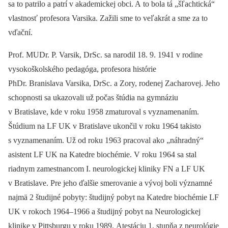
sa to patrilo a patrí v akademickej obci. A to bola tá „šľachtická“
vlastnosť profesora Varsika. Zažili sme to veľakrát a sme za to
vďační.
Prof. MUDr. P. Varsik, DrSc. sa narodil 18. 9. 1941 v rodine
vysokoškolského pedagóga, profesora histórie
PhDr. Branislava Varsika, DrSc. a Zory, rodenej Zacharovej. Jeho
schopnosti sa ukazovali už počas štúdia na gymnáziu
v Bratislave, kde v roku 1958 zmaturoval s vyznamenaním.
Štúdium na LF UK v Bratislave ukončil v roku 1964 takisto
s vyznamenaním. Už od roku 1963 pracoval ako „náhradný“
asistent LF UK na Katedre biochémie. V roku 1964 sa stal
riadnym zamestnancom I. neurologickej kliniky FN a LF UK
v Bratislave. Pre jeho ďalšie smerovanie a vývoj boli významné
najmä 2 študijné pobyty: študijný pobyt na Katedre biochémie LF
UK v rokoch 1964–1966 a študijný pobyt na Neurologickej
klinike v Pittsburgu v roku 1989. Atestáciu 1. stupňa z neurológie