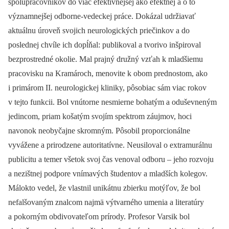
spolupracovníkov do viac efektívnejšej ako efektnej a o to
významnejšej odborne-vedeckej práce. Dokázal udržiavať
aktuálnu úroveň svojich neurologických priečinkov a do
poslednej chvíle ich dopĺňal: publikoval a tvorivo inšpiroval
bezprostredné okolie. Mal prajný družný vzťah k mladšiemu
pracovisku na Kramároch, menovite k obom prednostom, ako
i primárom II. neurologickej kliniky, pôsobiac sám viac rokov
v tejto funkcii. Bol vnútorne nesmierne bohatým a oduševneným
jedincom, priam košatým svojím spektrom záujmov, hoci
navonok neobyčajne skromným. Pôsobil proporcionálne
vyvážene a prirodzene autoritatívne. Neusiloval o extramurálnu
publicitu a temer všetok svoj čas venoval odboru –⁠ jeho rozvoju
a nezištnej podpore vnímavých študentov a mladších kolegov.
Málokto vedel, že vlastnil unikátnu zbierku motýľov, že bol
nefalšovaným znalcom najmä výtvarného umenia a literatúry
a pokorným obdivovateľom prírody. Profesor Varsik bol