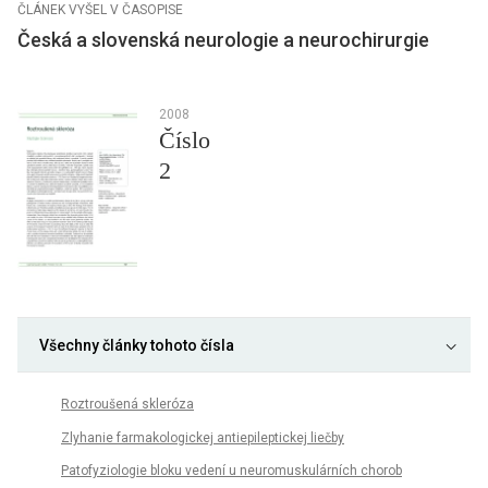
ČLÁNEK VYŠEL V ČASOPISE
Česká a slovenská neurologie a neurochirurgie
2008
Číslo
2
Všechny články tohoto čísla
Roztroušená skleróza
Zlyhanie farmakologickej antiepileptickej liečby
Patofyziologie bloku vedení u neuromuskulárních chorob