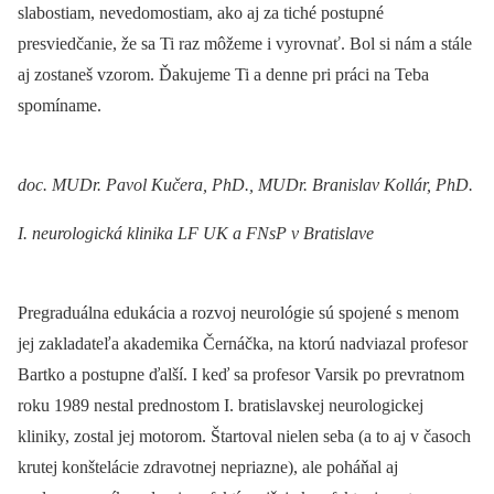
slabostiam, nevedomostiam, ako aj za tiché postupné
presviedčanie, že sa Ti raz môžeme i vyrovnať. Bol si nám a stále
aj zostaneš vzorom. Ďakujeme Ti a denne pri práci na Teba
spomíname.
doc. MUDr. Pavol Kučera, PhD., MUDr. Branislav Kollár, PhD.
I. neurologická klinika LF UK a FNsP v Bratislave
Pregraduálna edukácia a rozvoj neurológie sú spojené s menom
jej zakladateľa akademika Černáčka, na ktorú nadviazal profesor
Bartko a postupne ďalší. I keď sa profesor Varsik po prevratnom
roku 1989 nestal prednostom I. bratislavskej neurologickej
kliniky, zostal jej motorom. Štartoval nielen seba (a to aj v časoch
krutej konštelácie zdravotnej nepriazne), ale poháňal aj