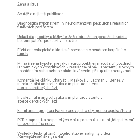
Žena a iktus
Soutěž o nejlepší publikace
Diagnostika hyponatremií v neurointenzivní péči: úloha renálních
funkčních parametrů
Úskalí diagnostiky a léčby flekčně-distrakčních poranění hrudní a
bederní páteře: prospektivní studie
Efekt endoskopické a klasické operace pro syndrom karpálního
tunelu
Mírná řízená hypotermie jako neuroprotektivní metoda při pozdních
ischemických komplikacích v resuscitační péči u pacientů s těžkým
spontánním subarachnoidálním krvácením při ruptuře aneuryzmatu
Komentář ke článku Charvát F, Mašková J, Lacman J, Beneš V.
Intrakraniální angioplastika a implantace stentu u
aterosklerotických lézí.
Intrakraniální angioplastika a implantace stentu u
aterosklerotických lézí
Familiárna agregácia Parkinsonovej choroby: genealogická štúdia
PCR diagnostika herpetických virů u pacientů s akutní „idiopatickou“
parézou lícního nervu
Výsledky léčby gliomů nízkého stupně malignity u dětí
(retrospektivní analýza dat)