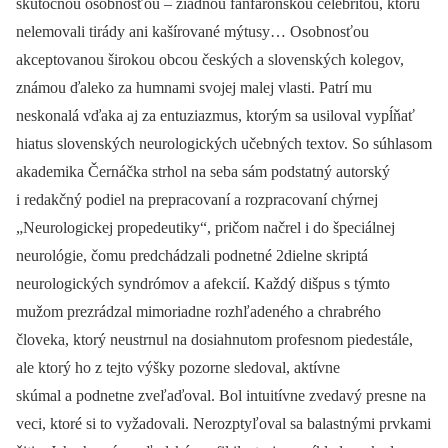
skutočnou osobnosťou –⁠ žiadnou fanfarónskou celebritou, ktorú
nelemovali tirády ani kašírované mýtusy… Osobnosťou
akceptovanou širokou obcou českých a slovenských kolegov,
známou ďaleko za humnami svojej malej vlasti. Patrí mu
neskonalá vďaka aj za entuziazmus, ktorým sa usiloval vypĺňať
hiatus slovenských neurologických učebných textov. So súhlasom
akademika Černáčka strhol na seba sám podstatný autorský
i redakčný podiel na prepracovaní a rozpracovaní chýrnej
„Neurologickej propedeutiky“, pričom načrel i do špeciálnej
neurológie, čomu predchádzali podnetné 2dielne skriptá
neurologických syndrómov a afekcií. Každý dišpus s týmto
mužom prezrádzal mimoriadne rozhľadeného a chrabrého
človeka, ktorý neustrnul na dosiahnutom profesnom piedestále,
ale ktorý ho z tejto výšky pozorne sledoval, aktívne
skúmal a podnetne zveľaďoval. Bol intuitívne zvedavý presne na
veci, ktoré si to vyžadovali. Nerozptyľoval sa balastnými prvkami