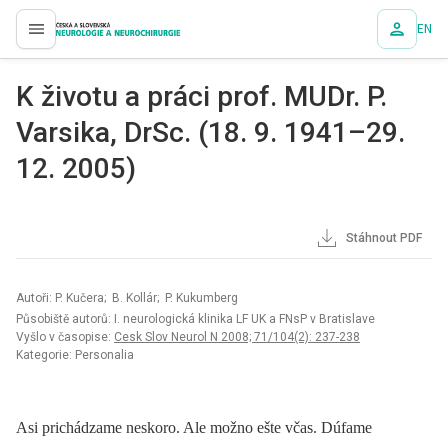
EN
proLékaře.cz
K životu a práci prof. MUDr. P.
Varsika, DrSc. (18. 9. 1941–29.
12. 2005)
Stáhnout PDF
Autoři: P. Kučera; B. Kollár; P. Kukumberg
Působiště autorů: I. neurologická klinika LF UK a FNsP v Bratislave
Vyšlo v časopise:
Cesk Slov Neurol N 2008; 71/104(2): 237-238
Kategorie: Personalia
Asi prichádzame neskoro. Ale možno ešte včas. Dúfame