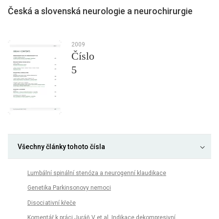
Česká a slovenská neurologie a neurochirurgie
2009
Číslo
5
Všechny články tohoto čísla
Lumbální spinální stenóza a neurogenní klaudikace
Genetika Parkinsonovy nemoci
Disoci ativní křeče
Komentář k práci Juráň V et al. Indikace dekompresivní