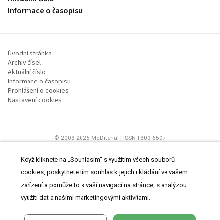
Informace o časopisu
Úvodní stránka
Archiv čísel
Aktuální číslo
Informace o časopisu
Prohlášení o cookies
Nastavení cookies
© 2008-2026 MeDitorial | ISSN 1803-6597
Stránky proLékaře.cz jsou určeny výhradně odborníkům ve
zdravotnictví.
Čtěte prohlášení
a
Zásady zpracování osobních údajů
.
Když kliknete na „Souhlasím“ s využitím všech souborů
cookies, poskytnete tím souhlas k jejich ukládání ve vašem
zařízení a pomůže to s vaší navigací na stránce, s analýzou
využití dat a našimi marketingovými aktivitami.