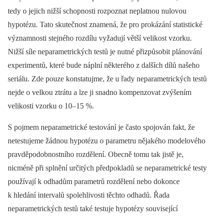
tedy o jejich nižší schopnosti rozpoznat neplatnou nulovou
hypotézu. Tato skutečnost znamená, že pro prokázání statistické
významnosti stejného rozdílu vyžadují větší velikost vzorku.
Nižší síle neparametrických testů je nutné přizpůsobit plánování
experimentů, které bude náplní ně­kte­rého z dalších dílů našeho
seriálu. Zde pouze konstatujme, že u řady neparametrických testů
nejde o velkou ztrátu a lze ji snadno kompenzovat zvýšením
velikosti vzorku o 10–15 %.
S pojmem neparametrické testování je často spojován fakt, že
netestujeme žádnou hypotézu o parametru nějakého modelového
pravděpodobnostního rozdělení. Obecně tomu tak jistě je,
nicméně při splnění určitých předpokladů se neparametrické testy
používají k odhadům parametrů rozdělení nebo dokonce
k hledání intervalů spolehlivosti těchto odhadů. Řada
neparametrických testů také testuje hypotézy související