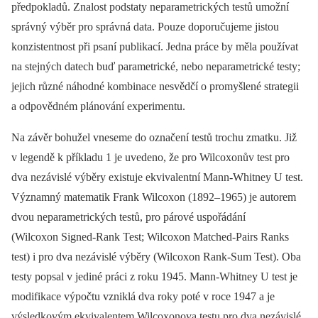
předpokladů. Znalost podstaty neparametrických testů umožní
správný výběr pro správná data. Pouze doporučujeme jistou
konzistentnost při psaní publikací. Jedna práce by měla používat
na stejných datech buď parametrické, nebo neparametrické testy;
jejich různé náhodné kombinace nesvědčí o promyšlené strategii
a odpovědném plánování experimentu.
Na závěr bohužel vneseme do označení testů trochu zmatku. Již
v legendě k příkladu 1 je uvedeno, že pro Wilcoxonův test pro
dva nezávislé výběry existuje ekvivalentní Mann‑Whitney U test.
Významný matematik Frank Wilcoxon (1892–1965) je autorem
dvou neparametrických testů, pro párové uspořádání
(Wilcoxon Signed-Rank Test; Wilcoxon Matched-Pairs Ranks
test) i pro dva nezávislé výběry (Wilcoxon Rank-Sum Test). Oba
testy popsal v jediné práci z roku 1945. Mann‑Whitney U test je
modifikace výpočtu vzniklá dva roky poté v roce 1947 a je
výsledkovým ekvivalentem Wilcoxonova testu pro dva nezávislé