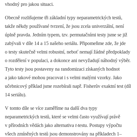
vhodný pro jakou situaci.
Obecně rozlišujeme tři základní typy neparametrických testů,
takže někdy používané tvrzení, že jsou zcela univerzální, není
úplně pravda. Jedním typem, tzv. permutačními testy jsme se již
zabývali v díle 14 a 15 našeho seriálu. Připomeňme zde, že jde
o testy skutečně velmi robustní, neboť nemají žádné předpoklady
o rozdělení v populaci, a dokonce ani nevyžadují náhodný výběr.
Tyto testy jsou postaveny na randomizaci získaných hodnot
a jako takové mohou pracovat i s velmi malými vzorky. Jako
učebnicový příklad jsme rozebírali např. Fisherův exaktní test (díl
14 seriálu).
V tomto díle se více zaměříme na další dva typy
neparametrických testů, které se velmi často využívají právě
v přírodních vědách jako alternativa
t
‑testu. Postupy výpočtu
všech zmíněných testů jsou demonstrovány na příkladech 1–