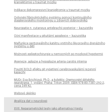
kraniektomie u traumat mozku
Indikace dekompresivní kraniektomie u traumat mozku
Ovlivnění fibrinolytického systému pomocí kontinuálního
dopplerovského monitoringu u zdravých dobrovolníků
Neuropatie n. cutaneus antebrachii posterior – kazuistiky
Oční manifestace u pituitární apoplexi e – kazuistika
Malfunkce peritoneálního katétru vnitřního likvorového drenážního
systému u dětí
Možnosti epileptochirurgie u nemocných po mozkové hypotermii
Ageneze, aplazie a hypoplazie arteria carotis interna
Použití BOLD efektu při vyšetření cerebrovaskulární rezervní
kapacity
MUDr. Eva Brichtová, Ph.D., a kolektiv.
Onemocnění dětského
neurokrania.
1. vydání. Praha: Triton 2009. ISBN 978-80-7387-292-2;
cena 349 Kč.
Webové okénko
Analýza dat v neurologii
XVII. Neparametrické testy jako alternativa
t
‑testu