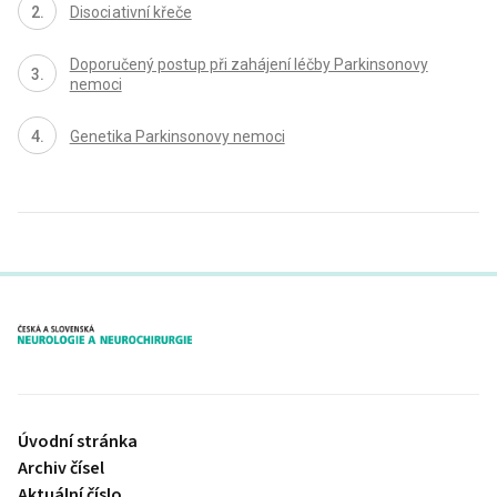
Disoci ativní křeče
Doporučený postup při zahájení léčby Parkinsonovy
nemoci
Genetika Parkinsonovy nemoci
proLékaře.cz
Úvodní stránka
Archiv čísel
Aktuální číslo