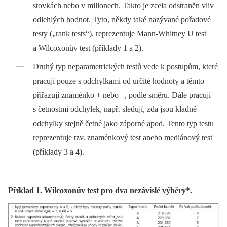
stovkách nebo v milionech. Takto je zcela odstraněn vliv
odlehlých hodnot. Tyto, někdy také nazývané pořadové
testy („rank tests“), reprezentuje Mann‑Whitney U test
a Wilcoxonův test (příklady 1 a 2).
Druhý typ neparametrických testů vede k postupům, které
pracují pouze s odchylkami od určité hodnoty a těmto
přiřazují znaménko + nebo –, podle směru. Dále pracují
s četnostmi odchylek, např. sledují, zda jsou kladné
odchylky stejně četné jako záporné apod. Tento typ testu
reprezentuje tzv. znaménkový test anebo mediánový test
(příklady 3 a 4).
Příklad 1. Wilcoxonův test pro dva nezávislé výběry*.