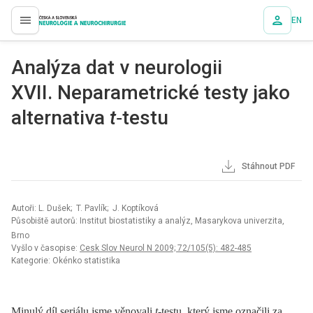
EN
proLékaře.cz
Analýza dat v neurologii
XVII. Neparametrické testy jako
alternativa
t
‑testu
Stáhnout PDF
Autoři: L. Dušek; T. Pavlík; J. Koptíková
Působiště autorů: Institut biostatistiky a analýz, Masarykova univerzita,
Brno
Vyšlo v časopise:
Cesk Slov Neurol N 2009; 72/105(5): 482-485
Kategorie: Okénko statistika
Minulý díl seriálu jsme věnovali
t
‑testu, který jsme označili za