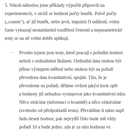
5. Nikoli náhodou jsme příklady výpočtů připravili na
experimentech, v nichž se hodnotí počty buněk. Právě počty
(„counts“), ať již buněk, nebo jevů, impulzů či událostí, velmi
často vykazují nestandardní rozdělení četností a neparametrické
testy se na ně velmi dobře aplikují.
Prvním typem jsou testy, které pracují s pořadím hodnot
neboli s ordinálními škálami. Ordinální data mohou být
přímo výstupem měření nebo mohou být na pořadí
převedena data kvantitativní, spojitá. Tím, že je
převedeme na pořadí, děláme ovšem jakýsi krok zpět
a hodnoty již nebudou vystupovat jako kvantitativní míra.
Něco ztrácíme (informaci o kvantitě) a něco získáváme
(svobodu od předpokladů testu). Převádíme‑li takto např.
řadu deseti hodnot, pak nejvyšší číslo bude mít vždy
pořadí 10 a bude jedno, zda je za ním hodnota ve