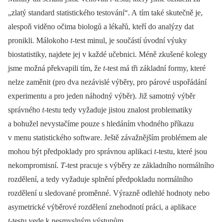
„zlatý standard statistického testování“. A tím také skutečně je,
alespoň viděno očima biologů a lékařů, kteří do analýzy dat
pronikli. Málokoho
t
‑test minul, je součástí úvodní výuky
biostatistiky, najdete jej v každé učebnici. Méně zkušené kolegy
jsme možná překvapili tím, že
t
‑test má tři základní formy, které
nelze zaměnit (pro dva nezávislé výběry, pro párové uspořádání
experimentu a pro jeden náhodný výběr). Již samotný výběr
správného
t
‑testu tedy vyžaduje jistou znalost problematiky
a bohužel nevystačíme pouze s hledáním vhodného příkazu
v menu statistického software. Ještě závažnějším problémem ale
mohou být předpoklady pro správnou aplikaci
t
‑testu, které jsou
nekompromisní.
T
-test pracuje s výběry ze základního normálního
rozdělení, a tedy vyžaduje splnění předpokladu normálního
rozdělení u sledované proměnné. Výrazně odlehlé hodnoty nebo
asymetrické výběrové rozdělení znehodnotí práci, a aplikace
t
‑testu vede k nesmyslným výstupům.