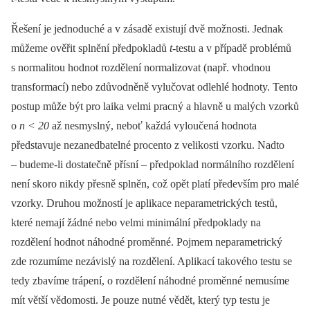
Řešení je jednoduché a v zásadě existují dvě možnosti. Jednak
můžeme ověřit splnění předpokladů
t
‑testu a v případě problémů
s normalitou hodnot rozdělení normalizovat (např. vhodnou
transformací) nebo zdůvodněně vylučovat odlehlé hodnoty. Tento
postup může být pro laika velmi pracný a hlavně u malých vzorků
o
n < 20
až nesmyslný, neboť každá vyloučená hodnota
představuje nezanedbatelné procento z velikosti vzorku. Nadto
–⁠ budeme‑li dostatečně přísní –⁠ předpoklad normálního rozdělení
není skoro nikdy přesně splněn, což opět platí především pro malé
vzorky. Druhou možností je aplikace neparametrických testů,
které nemají žádné nebo velmi minimální předpoklady na
rozdělení hodnot náhodné proměnné. Pojmem neparametrický
zde rozumíme nezávislý na rozdělení. Aplikací takového testu se
tedy zbavíme trápení, o rozdělení náhodné proměnné nemusíme
mít větší vědomosti. Je pouze nutné vědět, který typ testu je