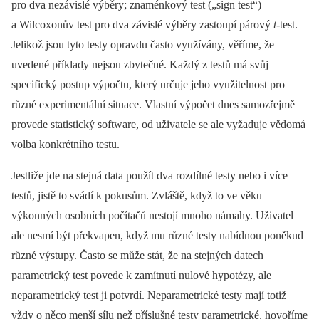
pro dva nezávislé výběry; znaménkový test („sign test“)
a Wilcoxonův test pro dva závislé výběry zastoupí párový
t
‑test.
Jelikož jsou tyto testy opravdu často využívány, věříme, že
uvedené příklady nejsou zbytečné. Každý z testů má svůj
specifický postup výpočtu, který určuje jeho využitelnost pro
různé experimentální situace. Vlastní výpočet dnes samozřejmě
provede statistický software, od uživatele se ale vyžaduje vědomá
volba konkrétního testu.
Jestliže jde na stejná data použít dva rozdílné testy nebo i více
testů, jistě to svádí k pokusům. Zvláště, když to ve věku
výkonných osobních počítačů nestojí mnoho námahy. Uživatel
ale nesmí být překvapen, když mu různé testy nabídnou poněkud
různé výstupy. Často se může stát, že na stejných datech
parametrický test povede k zamítnutí nulové hypotézy, ale
neparametrický test ji potvrdí. Neparametrické testy mají totiž
vždy o něco menší sílu než příslušné testy parametrické, hovoříme