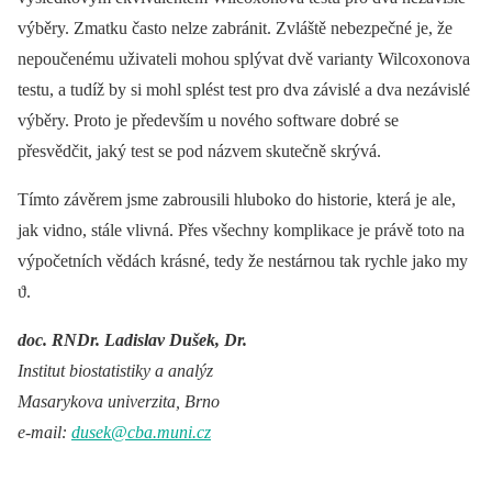
výběry. Zmatku často nelze zabránit. Zvláště nebezpečné je, že
nepoučenému uživateli mohou splývat dvě varianty Wilcoxonova
testu, a tudíž by si mohl splést test pro dva závislé a dva nezávislé
výběry. Proto je především u nového software dobré se
přesvědčit, jaký test se pod názvem skutečně skrývá.
Tímto závěrem jsme zabrousili hluboko do historie, která je ale,
jak vidno, stále vlivná. Přes všechny komplikace je právě toto na
výpočetních vědách krásné, tedy že nestárnou tak rychle jako my
ϑ.
doc. RNDr. Ladislav Dušek, Dr.
Institut biostatistiky a analýz
Masarykova univerzita, Brno
e-mail:
dusek@cba.muni.cz